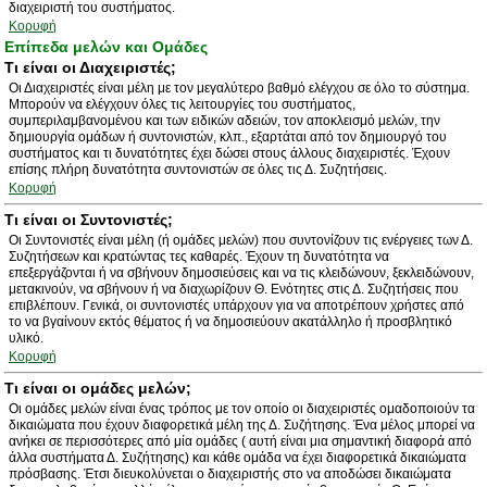
διαχειριστή του συστήματος.
Κορυφή
Επίπεδα μελών και Ομάδες
Τι είναι οι Διαχειριστές;
Οι Διαχειριστές είναι μέλη με τον μεγαλύτερο βαθμό ελέγχου σε όλο το σύστημα.
Μπορούν να ελέγχουν όλες τις λειτουργίες του συστήματος,
συμπεριλαμβανομένου και των ειδικών αδειών, τον αποκλεισμό μελών, την
δημιουργία ομάδων ή συντονιστών, κλπ., εξαρτάται από τον δημιουργό του
συστήματος και τι δυνατότητες έχει δώσει στους άλλους διαχειριστές. Έχουν
επίσης πλήρη δυνατότητα συντονιστών σε όλες τις Δ. Συζητήσεις.
Κορυφή
Τι είναι οι Συντονιστές;
Οι Συντονιστές είναι μέλη (ή ομάδες μελών) που συντονίζουν τις ενέργειες των Δ.
Συζητήσεων και κρατώντας τες καθαρές. Έχουν τη δυνατότητα να
επεξεργάζονται ή να σβήνουν δημοσιεύσεις και να τις κλειδώνουν, ξεκλειδώνουν,
μετακινούν, να σβήνουν ή να διαχωρίζουν Θ. Ενότητες στις Δ. Συζητήσεις που
επιβλέπουν. Γενικά, οι συντονιστές υπάρχουν για να αποτρέπουν χρήστες από
το να βγαίνουν εκτός θέματος ή να δημοσιεύουν ακατάλληλο ή προσβλητικό
υλικό.
Κορυφή
Τι είναι οι ομάδες μελών;
Οι ομάδες μελών είναι ένας τρόπος με τον οποίο οι διαχειριστές ομαδοποιούν τα
δικαιώματα που έχουν διαφορετικά μέλη της Δ. Συζήτησης. Ένα μέλος μπορεί να
ανήκει σε περισσότερες από μία ομάδες ( αυτή είναι μια σημαντική διαφορά από
άλλα συστήματα Δ. Συζήτησης) και κάθε ομάδα να έχει διαφορετικά δικαιώματα
πρόσβασης. Έτσι διευκολύνεται ο διαχειριστής στο να αποδώσει δικαιώματα