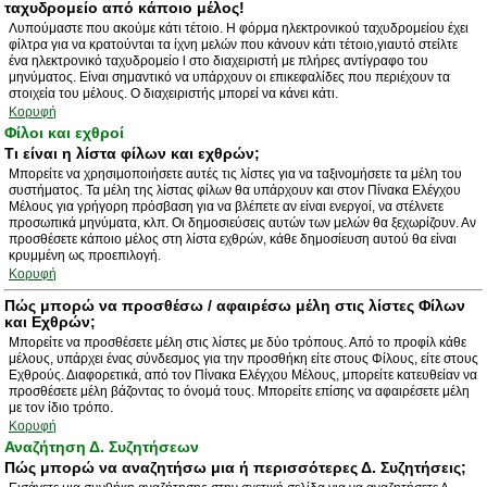
ταχυδρομείο από κάποιο μέλος!
Λυπούμαστε που ακούμε κάτι τέτοιο. Η φόρμα ηλεκτρονικού ταχυδρομείου έχει
φίλτρα για να κρατούνται τα ίχνη μελών που κάνουν κάτι τέτοιο,γιαυτό στείλτε
ένα ηλεκτρονικό ταχυδρομείο l στο διαχειριστή με πλήρες αντίγραφο του
μηνύματος. Είναι σημαντικό να υπάρχουν οι επικεφαλίδες που περιέχουν τα
στοιχεία του μέλους. Ο διαχειριστής μπορεί να κάνει κάτι.
Κορυφή
Φίλοι και εχθροί
Τι είναι η λίστα φίλων και εχθρών;
Μπορείτε να χρησιμοποιήσετε αυτές τις λίστες για να ταξινομήσετε τα μέλη του
συστήματος. Τα μέλη της λίστας φίλων θα υπάρχουν και στον Πίνακα Ελέγχου
Μέλους για γρήγορη πρόσβαση για να βλέπετε αν είναι ενεργοί, να στέλνετε
προσωπικά μηνύματα, κλπ. Οι δημοσιεύσεις αυτών των μελών θα ξεχωρίζουν. Αν
προσθέσετε κάποιο μέλος στη λίστα εχθρών, κάθε δημοσίευση αυτού θα είναι
κρυμμένη ως προεπιλογή.
Κορυφή
Πώς μπορώ να προσθέσω / αφαιρέσω μέλη στις λίστες Φίλων
και Εχθρών;
Μπορείτε να προσθέσετε μέλη στις λίστες με δύο τρόπους. Από το προφίλ κάθε
μέλους, υπάρχει ένας σύνδεσμος για την προσθήκη είτε στους Φίλους, είτε στους
Εχθρούς. Διαφορετικά, από τον Πίνακα Ελέγχου Μέλους, μπορείτε κατευθείαν να
προσθέσετε μέλη βάζοντας το όνομά τους. Μπορείτε επίσης να αφαιρέσετε μέλη
με τον ίδιο τρόπο.
Κορυφή
Αναζήτηση Δ. Συζητήσεων
Πώς μπορώ να αναζητήσω μια ή περισσότερες Δ. Συζητήσεις;