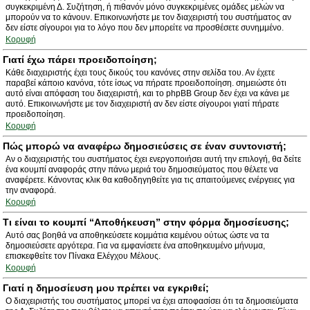
συγκεκριμένη Δ. Συζήτηση, ή πιθανόν μόνο συγκεκριμένες ομάδες μελών να
μπορούν να το κάνουν. Επικοινωνήστε με τον διαχειριστή του συστήματος αν
δεν είστε σίγουροι για το λόγο που δεν μπορείτε να προσθέσετε συνημμένο.
Κορυφή
Γιατί έχω πάρει προειδοποίηση;
Κάθε διαχειριστής έχει τους δικούς του κανόνες στην σελίδα του. Αν έχετε
παραβεί κάποιο κανόνα, τότε ίσως να πήρατε προειδοποίηση. σημειώστε ότι
αυτό είναι απόφαση του διαχειριστή, και το phpBB Group δεν έχει να κάνει με
αυτό. Επικοινωνήστε με τον διαχειριστή αν δεν είστε σίγουροι γιατί πήρατε
προειδοποίηση.
Κορυφή
Πώς μπορώ να αναφέρω δημοσιεύσεις σε έναν συντονιστή;
Αν ο διαχειριστής του συστήματος έχει ενεργοποιήσει αυτή την επιλογή, θα δείτε
ένα κουμπί αναφοράς στην πάνω μεριά του δημοσιεύματος που θέλετε να
αναφέρετε. Κάνοντας κλικ θα καθοδηγηθείτε για τις απαιτούμενες ενέργειες για
την αναφορά.
Κορυφή
Τι είναι το κουμπί “Αποθήκευση” στην φόρμα δημοσίευσης;
Αυτό σας βοηθά να αποθηκεύσετε κομμάτια κειμένου ούτως ώστε να τα
δημοσιεύσετε αργότερα. Για να εμφανίσετε ένα αποθηκευμένο μήνυμα,
επισκεφθείτε τον Πίνακα Ελέγχου Μέλους.
Κορυφή
Γιατί η δημοσίευση μου πρέπει να εγκριθεί;
Ο διαχειριστής του συστήματος μπορεί να έχει αποφασίσει ότι τα δημοσιεύματα