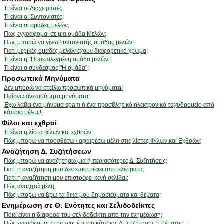
Τι είναι οι Διαχειριστές;
Τι είναι οι Συντονιστές;
Τι είναι οι ομάδες μελών;
Πως εγγράφομαι σε μία ομάδα Μελών;
Πως μπορώ να γίνω Συντονιστής ομάδας μελών;
Γιατί μερικές ομάδες μελών έχουν διαφορετικό χρώμα;
Τι είναι η “Προεπιλεγμένη ομάδα μελών”;
Τι είναι ο σύνδεσμος "Η ομάδα”;
Προσωπικά Μηνύματα
Δεν μπορώ να στείλω προσωπικά μηνύματα!
Παίρνω ανεπιθύμητα μηνύματα!
Έχω λάβει ένα μήνυμα spam ή ένα προσβλητικό ηλεκτρονικό ταχυδρομείο από
κάποιο μέλος!
Φίλοι και εχθροί
Τι είναι η λίστα φίλων και εχθρών;
Πώς μπορώ να προσθέσω / αφαιρέσω μέλη στις λίστες Φίλων και Εχθρών;
Αναζήτηση Δ. Συζητήσεων
Πώς μπορώ να αναζητήσω μια ή περισσότερες Δ. Συζητήσεις;
Γιατί η αναζήτηση μου δεν επιστρέφει αποτελέσματα;
Γιατί η αναζήτηση μου επιστρέφει κενή σελίδα!;
Πώς αναζητώ μέλη;
Πώς μπορώ να βρω τα δικά μου δημοσιεύματα και θέματα;
Ενημέρωση σε Θ. Ενότητες και Σελιδοδείκτες
Ποια είναι η διαφορά του σελιδοδείκτη από την ενημέρωση;
Πώς εγγράφομαι στην ενημέρωση κάποιας Δ. Συζήτησης ή θέματος;