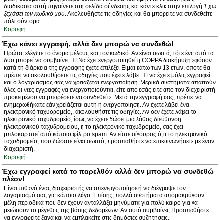
διαδικασία αυτή πηγαίνετε στη σελίδα σύνδεσης και κάντε κλικ στην επιλογή
Έχω
ξεχάσει τον κωδικό μου
. Ακολουθήστε τις οδηγίες και θα μπορείτε να συνδεθείτε
πάλι σύντομα.
Κορυφή
Έχω κάνει εγγραφή, αλλά δεν μπορώ να συνδεθώ!
Πρώτα, ελέγξτε το όνομα μέλους και τον κωδικό. Αν είναι σωστά, τότε ένα από τα
δύο μπορεί να συμβαίνει. Ή Να έχει ενεργοποιηθεί η COPPA διακήρυξη εφόσον
κατά τη διάρκεια της εγγραφής έχετε επιλέξει Είμαι κάτω των 13 ετών, οπότε θα
πρέπει να ακολουθήσετε τις οδηγίες που έχετε λάβει. Ή να έχετε μόλις εγγραφεί
και ο λογαριασμός σας να χρειάζεται ενεργοποίηση. Μερικά συστήματα απαιτούν
όλες οι νέες εγγραφές να ενεργοποιούνται, είτε από εσάς είτε από τον διαχειριστή
προκειμένου να μπορέσετε να συνδεθείτε. Μετά την εγγραφή σας, πρέπει να
ενημερωθήκατε εάν χρειάζεται αυτή η ενεργοποίηση. Αν έχετε λάβει ένα
ηλεκτρονικό ταχυδρομείο,, ακολουθήστε τις οδηγίες. Αν δεν έχετε λάβει το
ηλεκτρονικό ταχυδρομείο, ίσως να έχετε δώσει μια λάθος διεύθυνση
ηλεκτρονικού ταχυδρομείου, ή το ηλεκτρονικό ταχυδρομείο, σας έχει
μπλοκαριστεί από κάποιο φίλτρο spam. Αν είστε σίγουρος ό,τι το ηλεκτρονικό
ταχυδρομείο, που δώσατε είναι σωστό, προσπαθήστε να επικοινωνήσετε με έναν
διαχειριστή.
Κορυφή
Έχω εγγραφεί κατά το παρελθόν αλλά δεν μπορώ να συνδεθώ
πλέον!
Είναι πιθανό ένας διαχειριστής να απενεργοποίησε ή να διέγραψε τον
λογαριασμό σας για κάποιο λόγο. Επίσης, πολλά συστήματα απομακρύνουν
μέλη περιοδικά που δεν έχουν ανταλλάξει μηνύματα για πολύ καιρό για να
μειώσουν το μέγεθος της βάσης δεδομένων. Αν αυτό συμβαίνει, Προσπαθήστε
να εγγραφείτε ξανά και να εμπλακείτε στις δημόσιες συζητήσεις.