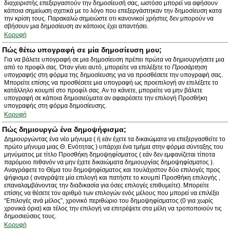
διαχειριστής επεξεργαστούν την δημοσίευσή σας, ωστόσο μπορεί να αφήσουν
κάποια σημείωση σχετικά με το λόγο που επεξεργάστηκαν την δημοσίευση κατα
την κρίση τους. Παρακαλώ σημειώστε οτι κανονικοί χρήστες δεν μπορούν να
σβήσουν μια δημοσίευση αν κάποιος έχει απαντήσει.
Κορυφή
Πώς θέτω υπογραφή σε μία δημοσίευση μου;
Για να βάλετε υπογραφή σε μια δημοσίευση πρέπει πρώτα να δημιουργήσετε μια
από το προφίλ σας. Όταν γίνει αυτό, μπορείτε να επιλέξετε το
Προσάρτηση
υπογραφής
στη φόρμα της δημοσίευσης για να προσθέσετε την υπογραφή σας.
Μπορείτε επίσης να προσθέσετε μια υπογραφή ως προεπιλογή αν επιλέξετε το
κατάλληλο κουμπί στο προφίλ σας. Αν το κάνετε, μπορείτε να μην βάλετε
υπογραφή σε κάποια δημοσιεύματα αν αφαιρέσετε την επιλογή Προσθήκη
υπογραφής στη φόρμα δημοσίευσης.
Κορυφή
Πώς δημιουργώ ένα δημοψήφισμα;
Δημιουργώντας ένα νέο μήνυμα ( ή εάν έχετε τα δικαιώματα να επεξεργασθείτε το
πρώτο μήνυμα μιας Θ. Ενότητας ) υπάρχει ένα τμήμα στην φόρμα σύνταξης του
μηνύματος με τίτλο Προσθήκη δημοψηφίσματος ( εάν δεν εμφανίζεται τίποτα
παρόμοιο πιθανόν να μην έχετε δικαιώματα δημιουργίας δημοψηφίσματος ).
Αναγράφετε το Θέμα του δημοψηφίσματος και τουλάχιστον δύο επιλογές προς
ψήφισμα ( αναγράψτε μία επιλογή και πατήστε το κουμπί Προσθήκη επιλογής ,
επαναλαμβάνοντας την διαδικασία για όσες επιλογές επιθυμείτε). Μπορείτε
επίσης να θέσετε τον αριθμό των επιλογών ενός μέλους που μπορεί να επιλέξει
“Επιλογές ανά μέλος”, χρονικό περιθώριο του δημοψηφίσματος (0 για χωρίς
χρονικά όρια) και τέλος την επιλογή να επιτρέψετε στα μέλη να τροποποιούν τις
δημοσιεύσεις τους.
Κορυφή