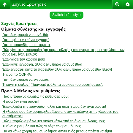
Συχνές Ερωτήσεις
Switch to full style
Συχνές Ερωτήσεις
Θέματα σύνδεσης και εγγραφής
Γιατί δεν μπορώ να συνδεθώ;
Γιατί πρέπει να κάνω εγγραφή;
Γιατί αποσυνδέομαι αυτόματα;
Πώς γίνεται η απόκρυψη (μη συμπερίληψη) του ονόματός μου στη λίστα των
συνδεδεμένων μελών;
Έχω χάσει τον κωδικό μου!
Έχω κάνει εγγραφή, αλλά δεν μπορώ να συνδεθώ!
Έχω εγγραφεί κατά το παρελθόν αλλά δεν μπορώ να συνδεθώ πλέον!
Τι είναι το COPPA;
Γιατί δεν μπορώ να εγγραφώ;
Τι κάνει η επιλογή “Διαγράψτε όλα τα cookies του συστήματος”;
Προφίλ Μέλους και ρυθμίσεις
Πώς μπορώ να αλλάξω τις ρυθμίσεις μου;
Η ώρα δεν είναι σωστή!
Έχω αλλάξει την χρονοζώνη αλλά και πάλι η ώρα δεν είναι σωστή!
Η γλώσσα μου δεν συμπεριλαμβάνεται στον κατάλογο με τις γλώσσες του
συστήματος!
Πώς μπορώ να βάλω μια εικόνα κάτω από το όνομα μέλους μου;
Τι είναι ο βαθμός και πώς αλλάζω τον βαθμό μου;
Για να κάνω χρήση του συνδέσμου email ενός μέλους πρέπει να είμαι