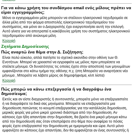
Για να κάνω χρήση του συνδέσμου email ενός μέλους πρέπει να
είμαι εγγεγραμμένος;
Μόνο οι εγγεγραμμένοι μέλη μπορούν να στείλουν ηλεκτρονικό ταχυδρομείο σε
άλλα μέλη από την φόρμα αποστολής ηλεκτρονικού ταχυδρομείου του
συστήματος, και μόνο αν ο Διαχειριστής έχει ενεργοποιήσει αυτή την επιλογή.
Αυτό γίνετε για να αποτραπεί η κακόβουλη χρήση του συστήματος ηλεκτρονικού
ταχυδρομείου από ανώνυμα μέλη.
Κορυφή
Ζητήματα Δημοσίευσης
Πώς αναρτώ ένα θέμα στην Δ. Συζήτηση;
Είναι πολύ εύκολο, απλά πατήστε το σχετικό εικονίδιο στην οθόνη των Θ.
Ενοτήτων. Μπορεί να χρειαστεί να εγγραφείτε ως μέλος πριν μπορέσετε να
στείλετε μήνυμα. Οι δυνατότητες τις οποίες έχετε στην αποστολή των μηνυμάτων
εμφανίζονται στο κάτω τμήμα της οθόνης π.χ. (στη Μπορείτε να αναρτήσετε νέο
μήνυμα , Μπορείτε να λάβετε μέρος σε δημοψήφισμα, κλπ λίστα)
Κορυφή
Πώς μπορώ να κάνω επεξεργασία ή να διαγράψω ένα
δημοσίευμα;
Εκτός και αν είστε διαχειριστής ή συντονιστής, μπορείτε μόνο να επεξεργαστείτε
ή να διαγράψετε τα δικά σας μηνύματα. Μπορείτε να επεξεργαστείτε μια
δημοσίευση πατώντας το κουμπί επεξεργασίας για την κατάλληλη δημοσίευση,
μερικές φορές για μόνο μικρό χρονικό διάστημα από την δημοσίευση. Αν
κάποιος έχει ήδη απαντήσει στην δημοσίεση, θα βρείτε ένα μικρό μήνυμα κάτω
από την δημοσίευσή σας όταν επιστρέψετε στο θέμα που αναφέρει το πόσες
φορές έχετε επεξεργαστεί την δημοσίευση με ημερομηνία και ώρα. Αυτό μόνο
εμφανίζετε αν κάποιος έχει απαντήσει, δεν θα εμφανίζεται αν ένας συντονιστής ή