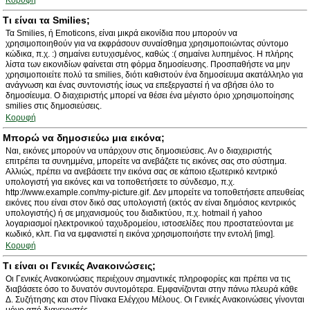
Κορυφή
Τι είναι τα Smilies;
Τα Smilies, ή Emoticons, είναι μικρά εικονίδια που μπορούν να
χρησιμοποιηθούν για να εκφράσουν συναίσθημα χρησιμοποιώντας σύντομο
κώδικα, π.χ. :) σημαίνει ευτυχισμένος, καθώς :( σημαίνει λυπημένος. Η πλήρης
λίστα των εικονιδίων φαίνεται στη φόρμα δημοσίευσης. Προσπαθήστε να μην
χρησιμοποιείτε πολύ τα smilies, διότι καθιστούν ένα δημοσίευμα ακατάλληλο για
ανάγνωση και ένας συντονιστής ίσως να επεξεργαστεί ή να σβήσει όλο το
δημοσίευμα. Ο διαχειριστής μπορεί να θέσει ένα μέγιστο όριο χρησιμοποίησης
smilies στις δημοσιεύσεις.
Κορυφή
Μπορώ να δημοσιεύω μια εικόνα;
Ναι, εικόνες μπορούν να υπάρχουν στις δημοσιεύσεις. Αν ο διαχειριστής
επιτρέπει τα συνημμένα, μπορείτε να ανεβάζετε τις εικόνες σας στο σύστημα.
Αλλιώς, πρέπει να ανεβάσετε την εικόνα σας σε κάποιο εξωτερικό κεντρικό
υπολογιστή για εικόνες και να τοποθετήσετε το σύνδεσμο, π.χ.
http://www.example.com/my-picture.gif. Δεν μπορείτε να τοποθετήσετε απευθείας
εικόνες που είναι στον δικό σας υπολογιστή (εκτός αν είναι δημόσιος κεντρικός
υπολογιστής) ή σε μηχανισμούς του διαδικτύου, π.χ. hotmail ή yahoo
λογαριασμοί ηλεκτρονικού ταχυδρομείου, ιστοσελίδες που προστατεύονται με
κωδικό, κλπ. Για να εμφανιστεί η εικόνα χρησιμοποιήστε την εντολή [img].
Κορυφή
Τι είναι οι Γενικές Ανακοινώσεις;
Οι Γενικές Ανακοινώσεις περιέχουν σημαντικές πληροφορίες και πρέπει να τις
διαβάσετε όσο το δυνατόν συντομότερα. Εμφανίζονται στην πάνω πλευρά κάθε
Δ. Συζήτησης και στον Πίνακα Ελέγχου Μέλους. Οι Γενικές Ανακοινώσεις γίνονται