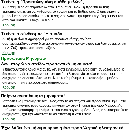
Τι είναι η “Προεπιλεγμένη ομάδα μελών”;
Αν είστε μέλος σε παραπάνω από μια ομάδα μελών, η προεπιλεγμένη
χρησιμοποιείτε για να καθορίσει το χρώμα και το βαθμό σας. Ο διαχειριστής
μπορεί να δώσει δικαίωμα στο μέλος να αλλάξει την προεπιλεγμένη ομάδα του
από τον Πίνακα Ελέγχου Μέλους.
Κορυφή
Τι είναι ο σύνδεσμος "Η ομάδα”;
Αυτή η σελίδα πληροφορεί για το προσωπικό της σελίδας,
συμπεριλαμβανομένου διαχειριστών και συντονιστών όπως και λεπτομέρειες για
τις Δ. Συζητήσεις που συντονίζουν.
Κορυφή
Προσωπικά Μηνύματα
Δεν μπορώ να στείλω προσωπικά μηνύματα!
Υπάρχουν τρεις λόγοι για αυτό, δεν είστε εγγεγραμμένος και/ή συνδεδεμένος, ο
διαχειριστής έχει απενεργοποιήσει αυτή τη λειτουργία σε όλο το σύστημα, ή ο
διαχειριστής δεν επιτρέπει να στείλετε εσείς μήνυμα. Επικοινωνήστε με έναν
διαχειριστή για περισσότερες πληροφορίες.
Κορυφή
Παίρνω ανεπιθύμητα μηνύματα!
Μπορείτε να μπλοκάρετε ένα μέλος από το να σας στέλνει προσωπικά μηνύματα
χρησιμοποιώντας τους κανόνες μηνυμάτων στον Πίνακα Ελέγχου Μέλους. Αν
παίρνετε ανεπιθύμητα μηνύματα από έναν συγκεκριμένο μέλος, ειδοποιήστε έναν
διαχειριστή, έχει την δυνατότητα να αποτρέψει κάτι τέτοιο.
Κορυφή
Έχω λάβει ένα μήνυμα spam ή ένα προσβλητικό ηλεκτρονικό