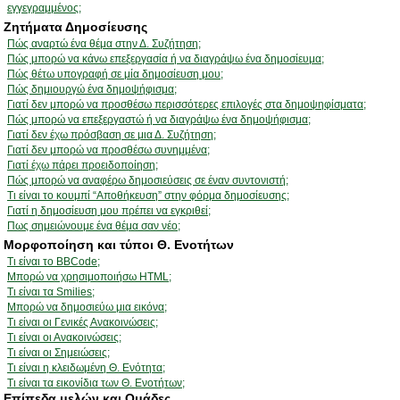
εγγεγραμμένος;
Ζητήματα Δημοσίευσης
Πώς αναρτώ ένα θέμα στην Δ. Συζήτηση;
Πώς μπορώ να κάνω επεξεργασία ή να διαγράψω ένα δημοσίευμα;
Πώς θέτω υπογραφή σε μία δημοσίευση μου;
Πώς δημιουργώ ένα δημοψήφισμα;
Γιατί δεν μπορώ να προσθέσω περισσότερες επιλογές στα δημοψηφίσματα;
Πώς μπορώ να επεξεργαστώ ή να διαγράψω ένα δημοψήφισμα;
Γιατί δεν έχω πρόσβαση σε μια Δ. Συζήτηση;
Γιατί δεν μπορώ να προσθέσω συνημμένα;
Γιατί έχω πάρει προειδοποίηση;
Πώς μπορώ να αναφέρω δημοσιεύσεις σε έναν συντονιστή;
Τι είναι το κουμπί “Αποθήκευση” στην φόρμα δημοσίευσης;
Γιατί η δημοσίευση μου πρέπει να εγκριθεί;
Πως σημειώνουμε ένα θέμα σαν νέο;
Μορφοποίηση και τύποι Θ. Ενοτήτων
Τι είναι το BBCode;
Μπορώ να χρησιμοποιήσω HTML;
Τι είναι τα Smilies;
Μπορώ να δημοσιεύω μια εικόνα;
Τι είναι οι Γενικές Ανακοινώσεις;
Τι είναι οι Ανακοινώσεις;
Τι είναι οι Σημειώσεις;
Τι είναι η κλειδωμένη Θ. Ενότητα;
Τι είναι τα εικονίδια των Θ. Ενοτήτων;
Επίπεδα μελών και Ομάδες