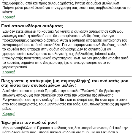
ταχυδρομείου από και προς άλλους χρήστες, ένταξη σε ομάδα μελών, κλπ.
Παίρνει μόνο μερικά λεπτά για την εγγραφή σας οπότε σας συμβουλεύουμε να το
κάνετε.
Κορυφή
Γιατί αποσυνδέομαι αυτόματα;
Εάν δεν έχετε επιλέξει το κουτάκι
Να γίνεται η σύνδεση αυτόματα σε κάθε μου
επίσκεψη
κατά τη σύνδεσή σας, θα παραμένετε συνδεδεμένος μόνο για
προκαθορισμένο χρονικό διάστημα. Αυτή η ρύθμιση αποτρέπει κατάχρηση του
λογαριασμού σας από κάποιον άλλο. Για να παραμείνετε συνδεδεμένος, επιλέξτε
το κουτάκι που υπάρχει στην οθόνη σύνδεσης. Δεν το συνιστούμε αν
χρησιμοποιείτε κοινόχρηστο υπολογιστή, π.χ. βιβλιοθήκη, internet cafe,
υπολογιστής πανεπιστημιακού εργαστηρίου, κλπ. Αν δεν μπορείτε να δείτε αυτό
το κουτάκι, σημαίνει ότι ο Διαχειριστής έχει απενεργοποιήσει αυτό το
χαρακτηριστικό.
Κορυφή
Πώς γίνεται η απόκρυψη (μη συμπερίληψη) του ονόματός μου
στη λίστα των συνδεδεμένων μελών;
Αυτό γίνεται από το μενού Προφίλ, στην καρτέλα "Επιλογές", θα βρείτε την
επιλογή
Απόκρυψη των στοιχείων μου κατά την διάρκεια της σύνδεσης
.
Ενεργοποιήστε αυτή την επιλογή με
Ναι
και το όνομά σας θα είναι ορατό μόνο
από τους Διαχειριστές, τους Συντονιστές και εσάς. Θα υπολογίζεστε ως μη ορατό
μέλος.
Κορυφή
Έχω χάσει τον κωδικό μου!
Μην πανικοβάλλεστε! Εφόσον ο κωδικός σας δεν μπορεί να ανασυρθεί από την
βάση δεδομένων μας, μπορεί εύκολα να δοθεί νέα τιμή. Για να ξεκινήσει η