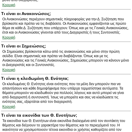
μόνο από διαχειριστές.
Κορυφή
Τι είναι οι Ανακοινώσεις;
Οι Ανακοινώσεις περιέχουν σημαντικές πληροφορίες για την Δ. Συζήτηση που
βρίσκεστε και πρέπει να τις διαβάσετε. Οι Ανακοινώσεις εμφανίζονται ως πρώτο
θέμα σε κάθε Δ. Συζήτηση που υπάρχουν. Όπως και με τις Γενικές Ανακοινώσεις,
έτσι και οι Ανακοινώσεις γίνονται από τους Διαχειριστές ή τους Συντονιστές.
Κορυφή
Τι είναι οι Σημειώσεις;
Οι Σημειώσεις βρίσκονται κάτω από τις ανακοινώσεις και μόνο στην πρώτη
σελίδα. Είναι σημαντικές και πρέπει να διαβάζονται. Όπως και με τις
Ανακοινώσεις και τις Γενικές Ανακοινώσεις, Σημειώσεις μπορούν να κάνουν μόνο
οι Διαχειριστές και οι Συντονιστές.
Κορυφή
Τι είναι η κλειδωμένη Θ. Ενότητα;
Οι κλειδωμένες Θ. Ενότητες είναι ενότητες που τα μέλη δεν μπορούν πια να
απαντήσουν και κάθε δημοψήφισμα που υπάρχει τερματίστηκε αυτόματα. Τα
θέματα μπορούν να κλειδωθούν για πολλούς λόγους και αυτό μπορεί να γίνει
από διαχειριστή ή συντονιστή. Ίσως να μπορείτε και σεις να κλειδώσετε τις
ενότητες σας, εξαρτάται από τον διαχειριστή.
Κορυφή
Τι είναι τα εικονίδια των Θ. Ενοτήτων;
Τα εικονίδια των Θ. Ενοτήτων είναι εικονίδια διαλεγμένα από τον συντάκτη του
θέματος και δείχνουν το χαρακτήρα του θέματος και το περιεχόμενό του. Η
ικανότητα να χρησιμοποιούν τέτοια εικονίδια οι χρήστες καθορίζετε από τον