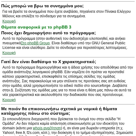
Πώς μπορώ να βρω τα συνημμένα μου;
Για να βρείτε τα συνημμένα που έχετε ανεβάσει, πηγαίνετε στον Πίνακα Ελέγχου
Μέλους και επιλέξτε το σύνδεσμο για τα συνημμένα.
Κορυφή
Θέματα αναφορικά με το phpBB 3
Ποιος έχει δημιουργήσει αυτό το πρόγραμμα;
Αυτό το πρόγραμμα (στην αυθεντική του έκδοση)έχει υλοποιηθεί, και ανήκει
πνευματικά
Στο phpBB Group
. Είναι διαθέσιμο υπό την GNU General Public
License και είναι ελεύθερο. Δείτε το σύνδεσμο για περισσότερες λεπτομέρειες.
Κορυφή
Γιατί δεν είναι διαθέσιμο το Χ χαρακτηριστικό;
Αυτό το πρόγραμμα δημιουργήθηκε και η άδεια χρήσης του αποδόθηκε από την
ομάδα ανάπτυξης λογισμικού phpBB. Εάν νομίζετε ότι πρέπει να προστεθεί
κάποιο χαρακτηριστικό, επισκεφθείτε τις επίσημες σελίδες της ομάδας
ανάπτυξης. Σας παρακαλούμε να μην στέλνετε τις προτάσεις σας απ ευθείας
στην ομάδα, αλλά χρησιμοποιήστε το ειδικό πεδίο στο sourceforge. Διαβάστε
στην Δ. Συζήτηση της ομάδας μας για το ποια είναι η θέση μας πάνω σε αυτά τα
νέα χαρακτηριστικά και ακολουθήστε την διαδικασία που σας προτείνουμε.
Κορυφή
Με ποιόν θα επικοινωνήσω σχετικά με νομικά ή θέματα
κατάχρησης πάνω στο σύστημα;
Σε οποιονδήποτε διαχειριστή που βρίσκεται το όνομά του στην σελίδα “Η
Ομάδα”. Αν δεν πάρετε καμία απάντηση επικοινωνήστε με τον ιδιοκτήτη του
domain (κάντε μια
whois αναζήτηση
) ή, αν είναι μια δωρεάν υπηρεσία (π.χ.
Yahoo!, free.fr, f2s.com, κλπ.), την διοίκηση ή το τμήμα εξυπηρέτησης. Σημειώστε