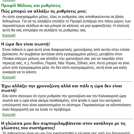
Προφίλ Μέλους και ρυθμίσεις
Πώς μπορώ να αλλάξω τις ρυθμίσεις μου;
Αν είστε εγγεγραμμένο μέλος, όλες οι ρυθμίσεις σας αποθηκεύονται σε βάση
δεδομένων. Για να τις αλλάξετε επιλέξτε το Προφίλ (υπάρχει στο πάνω μέρος των
περισσότερων σελίδων αν και μπορεί σε κάποιες να μην εμφανίζεται). Η επιλογή
αυτή θα σας επιτρέψει να αλλάξετε τις ρυθμίσεις σας.
Κορυφή
Η ώρα δεν είναι σωστή!
Είναι πιθανό η ώρα αυτή είναι διαφορετικής χρονοζώνης από αυτήν στην οποία
βρίσκεστε. Αν συμβαίνει αυτό(και είστε εγγεγραμμένο μέλος), μεταβείτε στον
Πίνακα ελέγχου μέλους και αλλάξτε την χρονοζώνη σας για να ταιριάζει στην
περιοχή σας, π.χ. Λονδίνο, Παρίσι, Νέα Υόρκη, Σίδνεϋ, κλπ. Αυτό μπορεί να γίνει
μόνο από εγγεγραμμένα μέλη. Αν δεν είστε εγγεγραμμένος, αυτή είναι μια καλή
ευκαιρία να το κάνετε.
Κορυφή
Έχω αλλάξει την χρονοζώνη αλλά και πάλι η ώρα δεν είναι
σωστή!
Εάν είστε σίγουροι ότι έχετε ρυθμίσει την χρονοζώνη και την Καλοκαιρινή ώρα
σωστά και η ώρα είναι ακόμα λανθασμένη, τότε φταίει η ώρα του κεντρικού
υπολογιστή που είναι εγκατεστημένο το σύστημα. Παρακαλούμε να ειδοποιήσετε
έναν διαχειριστή για να λύσει το πρόβλημα.
Κορυφή
Η γλώσσα μου δεν συμπεριλαμβάνεται στον κατάλογο με τις
γλώσσες του συστήματος!
Το πιθανότερο είναι να μην έχει εγκατασταθεί η γλώσσα σας από τον διαχειριστή.