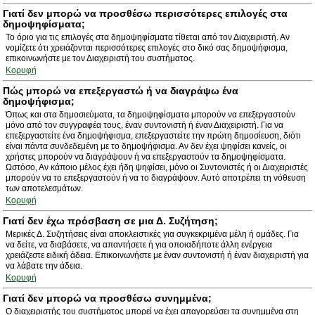
Γιατί δεν μπορώ να προσθέσω περισσότερες επιλογές στα
δημοψηφίσματα;
Το όριο για τις επιλογές στα δημοψηφίσματα τίθεται από τον Διαχειριστή. Αν
νομίζετε ότι χρειάζονται περισσότερες επιλογές στο δικό σας δημοψήφισμα,
επικοινωνήστε με τον Διαχειριστή του συστήματος.
Κορυφή
Πώς μπορώ να επεξεργαστώ ή να διαγράψω ένα
δημοψήφισμα;
Όπως και στα δημοσιεύματα, τα δημοψηφίσματα μπορούν να επεξεργαστούν
μόνο από τον συγγραφέα τους, έναν συντονιστή ή έναν Διαχειριστή. Για να
επεξεργαστείτε ένα δημοψήφισμα, επεξεργαστείτε την πρώτη δημοσίευση, διότι
είναι πάντα συνδεδεμένη με το δημοψήφισμα. Αν δεν έχει ψηφίσει κανείς, οι
χρήστες μπορούν να διαγράψουν ή να επεξεργαστούν τα δημοψηφίσματα.
Ωστόσο, Αν κάποιο μέλος έχει ήδη ψηφίσει, μόνο οι Συντονιστές ή οι Διαχειριστές
μπορούν να το επεξεργαστούν ή να το διαγράψουν. Αυτό αποτρέπει τη νόθευση
των αποτελεσμάτων.
Κορυφή
Γιατί δεν έχω πρόσβαση σε μια Δ. Συζήτηση;
Μερικές Δ. Συζητήσεις είναι αποκλειστικές για συγκεκριμένα μέλη ή ομάδες. Για
να δείτε, να διαβάσετε, να απαντήσετε ή για οποιαδήποτε άλλη ενέργεια
χρειάζεστε ειδική άδεια. Επικοινωνήστε με έναν συντονιστή ή έναν διαχειριστή για
να λάβατε την άδεια.
Κορυφή
Γιατί δεν μπορώ να προσθέσω συνημμένα;
Ο διαχειριστής του συστήματος μπορεί να έχει απαγορεύσει τα συνημμένα στη