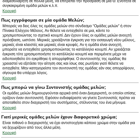
διαμεσολαβητή σε πολλά μέλη, να επιτρέπει την πρόσβαση σε μία Θ. Ενότητα σε
συγκεκριμένη ομάδα μελών κ.λ.π.
Κορυφή
Πως εγγράφομαι σε μία ομάδα Μελών;
Μπορείς να δεις όλες τις ομάδες μελών στο σύνδεσμο “Ομάδες μελών” ή στον
Πίνακα Ελέγχου Μέλους. Αν θέλετε να ενταχθείτε σε μια, κάντε το
χρησιμοποιώντας το σχετικό κουμπί. Δεν έχουν όλες οι ομάδες μελών ανοιχτή
πρόσβαση, ωστόσο. Μερικές χρειάζονται έγκριση για την εισαγωγή νέου μέλους,
μερικές είναι κλειστές και μερικές είναι κρυφές. Αν η ομάδα είναι ανοιχτή,
μπορείτε να ενταχθείτε χρησιμοποιώντας το κατάλληλο κουμπί. Αν χρειάζεται
έγκριση τότε χρησιμοποιήστε το κατάλληλο κουμπί και περιμένετε μέχρι να
ειδοποιηθείτε ότι εγκρίθηκε ή απορρίφθηκε. Ο συντονιστής της ομάδας θα
χρειαστεί να εξετάσει την αίτηση σας και ίσως σας ρωτήσει γιατί θέλετε να
ενταχθείτε. Μην κατηγορείστε τον συντονιστή της ομάδας εάν σας απορρίψουν,
σίγουρα θα υπάρχει λόγος.
Κορυφή
Πως μπορώ να γίνω Συντονιστής ομάδας μελών;
Οι ομάδες μελών δημιουργούνται αρχικά από έναν Διαχειριστή, οι οποίοι επίσης
ορίζουν έναν συντονιστή. Εφόσον ενδιαφέρεστε να γίνετε Συντονιστές πρέπει να
αποταθείτε στον διαχειριστή του συστήματος, στέλνοντας του ένα μήνυμα.
Κορυφή
Γιατί μερικές ομάδες μελών έχουν διαφορετικό χρώμα;
Είναι πιθανό ο διαχειριστής να έχει αντιστοιχήσει κάποιο χρώμα στην ομάδα για
να ξεχωρίζουν από τους άλλα μέλη.
Κορυφή