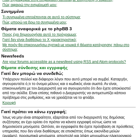
Πώς αφαιρώ την ενημέρωσή μου;
Συνημμένα
Τι συνημμένα επιτρέπονται σε αυτό το σύστημα;
Πώς μπορώ να βρω τα συνημμένα μου;
Θέματα αναφορικά με το phpBB 3
Ποιος έχει δημιουργήσει αυτό το πρόγραμμα;
Γιατί δεν είναι διαθέσιμο το Χ χαρακτηριστικό;
Με ποιόν θα επικοινωνήσω σχετικά με νομικά ή θέματα κατάχρησης πάνω στο
σύστημα;
Newsfeeds
Are your forums accessible as a newsfeed using RSS and Atom protocols?
Θέματα σύνδεσης και εγγραφής
Γιατί δεν μπορώ να συνδεθώ;
Υπάρχουν πολλοί και διάφοροι λόγοι που αυτό μπορεί να συμβεί. Καταρχήν,
σιγουρευτείτε ό,τι το όνομα μέλους και ο κωδικός είναι σωστά. Αν είναι,
επικοινωνήστε με τον Διαχειριστή για να σιγουρευτείτε ότι δεν έχετε αποκλειστεί
από την σελίδα. Είναι επίσης πιθανό ο Διαχειριστής να αντιμετωπίζει κάποιο
πρόβλημα στις ρυθμίσεις, και να χρειάζεται να το φτιάξει.
Κορυφή
Γιατί πρέπει να κάνω εγγραφή;
Ίσως να μην είναι απαραίτητο, εξαρτάται από τον διαχειριστή της δημόσιας
συζήτησης αν έχει ορίσει ότι πρέπει να κάνετε εγγραφή ούτως ώστε να
δημοσιεύετε μηνύματα. Ωστόσο, αν εγγραφείτε θα έχετε πρόσβαση σε πρόσθετες
υπηρεσίες που δεν είναι διαθέσιμες σε επισκέπτες όπως εικονίδια μελών
(avatars), προσωπικά μηνύματα, αποστολή και λήψη μηνυμάτων ηλεκτρονικού