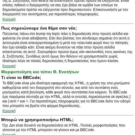
της Δ. Συζήτησης που θέλετε να απαντήσετε πρέπει πρώτα να ελέγχονται. Είναι
επίσης πιθανό ο διαχειριστής να σας έχει βάλει σε ομάδα των οποίων τα
δημοσιεύματα πρέπει να ελέγχονται πριν δημοσιευτούν. Επικοινωνήστε με τον
διαχειριστή του συστήματος για περισσότερες πληροφορίες.
Κορυφή
Πως σημειώνουμε ένα θέμα σαν νέο;
Πατώντας πάνω στο bump my topic πάει η δημοσίευση στην πρώτη σελίδα και
φαίνεται ότι είναι αδιάβαστη. Εάν δεν βλέπεις τον σύνδεσμο σημαίνει ότι αυτή η
λειτουργία είναι απενεργοποιημένη ή μετά την τελευταία φορά που το πάτησες
δεν έχει αλλάξει κάτι. Είναι ακόμη δυνατών να πάει στην πρώτη σελίδα
απαντώντας σε αυτό. Σιγουρέψου πρώτα όμως εάν ακολουθείς τους κανόνες της
Δ. Συζήτησης. Συνήθως αυτό όμως δεν θέλουν να χρησιμοποιείτε χωρίς
ιδιαίτερο λόγο σε παλιές δημοσιεύσεις ή δημοσιεύσεις που έχουν κλείσει.
Κορυφή
Μορφοποίηση και τύποι Θ. Ενοτήτων
Τι είναι το BBCode;
Το BBCode είναι μία ιδιαίτερη εφαρμογή της HTML, η χρήση της στα μηνύματα
καθορίζεται από τον διαχειριστή στο σύνολο, και από τον συντάκτη ενός
μηνύματος κατά βούληση, κάθε φορά που συντάσσει ένα κείμενο. Το BBCode
έχει παρόμοια σύνταξη με την HTML, αλλά οι εντολές περικλείωνται σε αγκύλες [
και ] αντί < και >. Για περισσότερες πληροφορίες για το BBCode δείτε τον οδηγό
που μπορείτε να βρείτε στη φόρμα δημοσίευσης.
Κορυφή
Μπορώ να χρησιμοποιήσω HTML;
Όχι. Δεν είναι δυνατό να δημοσιεύσετε σε HTML. Πολλές μορφοποιήσεις που
γίνονται με την HTML μπορούν να γίνουν και με BBCode.