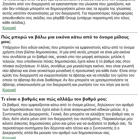
Ζητείστε από τον διαχειριστή να εγκαταστήσει την γλώσσα που χρειάζεστε, και
εάν δεν υπάρχει μπορείτε να δημιουργήσετε μόνοι σας τα αρχεία της γλώσσας
αυτής κατόπιν συνεννόησης με τον διαχειριστή. Για περισσότερες πληροφορίες
απευθυνθείτε στις σελίδες του phpBB Group (υπάρχει παραπομπή στο τέλος
κάθε σελίδας).
Κορυφή
Πώς μπορώ να βάλω μια εικόνα κάτω από το όνομα μέλους
μου;
Υπάρχουν δύο ειδών εικόνες που μπορούν να εμφανιστούς κάτω από το όνομα
χρήστη όταν βλέπει δημοσιεύσεις. Η μία από αυτές μπορεί να είναι μία εικόνα
που συνδέεται με το βαθμό σας, γενικά υπο την μορφή αστεριών, μπλόκ ή
τελειών, που υποδικνύει πόσες δημοσιεύσεις έχετε κάνει ή το βαθμό σας στον
πίνακα συζητήσεων. Η άλλη, συνήθως μια μεγαλύτερη εικόνα, που είναι γνωστή
σαν άβαταρ και είναι γενικότερα μοναδική ή προσωπική για κάθε έναν. Είναι στην
κρίση του διαχειριστή να ενεργοποιήσει τα άβαταρ και να επιλέξει τον τρόπο τον
οποίο τα άβαταρ θα είναι διαθέσιμα. Αν δεν μπορείτε να χρησιμοποιήσετε τα
άβαταρ, επικοινωνήστε με τον διαχειριστή και ρωτήστε τον τον λόγο για αυτό.
Κορυφή
Τι είναι ο βαθμός και πώς αλλάζω τον βαθμό μου;
Οι βαθμοί, που εμφανίζονται κάτω από το όνομα μέλους, δηλώνουν τον αριθμό
των δημοσιεύσεων που έχετε κάνει ή είναι αναγνωριστικό ειδικών μελών, π.χ.
Συντονιστές και Διαχειριστές. Γενικά, δεν μπορείτε να αλλάξετε τον βαθμό σας οι
ίδιοι, διότι γίνετε μόνο από τον διαχειριστή του συστήματος. Παρακαλούμε μην
κάνετε άσκοπες δημοσιεύσεις μόνο και μόνο για να αυξήσετε το βαθμό σας. Τα
περισσότερα συστήματα δεν δέχονται κάτι τέτοιο και ο Συντονιστής ή ο
Διαχειριστής απλά θα μειώσει τον αριθμό των δημοσιεύσεων σας.
Κορυφή