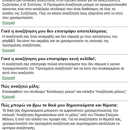
Εισάγετε μια συνθήκη αναζήτησης στην σχετική σελίδα για να αναζητήσετε Δ.
Συζητήσεις ή Θ. Ενότητες. Η Προηγμένη Αναζήτηση μπορεί να πραγματοποιηθεί
κάνοντας κλικ στον κατάλληλο σύνδεσμο που είναι διαθέσιμος σε όλες τις
σελίδες της Συζήτησης. Πώς να κάνετε αναζήτηση ίσως εξαρτάται από το στυλ
που χρησιμοποιείτε.
Κορυφή
Γιατί η αναζήτηση μου δεν επιστρέφει αποτελέσματα;
Η αναζήτησή σας ήταν ανακριβής και δεν ταίριαζε με τους καταλόγους του
phpBB3. Να είστε πιο ακριβείς και να χρησιμοποιείτε τις επιλογές της
προηγμένης αναζήτησης.
Κορυφή
Γιατί η αναζήτηση μου επιστρέφει κενή σελίδα!;
Η αναζήτησή σας επέστρεψε πολλά αποτελέσματα που δεν σήκωσε ο server.
Χρησιμοποιείστε την “Προηγμένη αναζήτηση” και να είστε πιο συγκεκριμένοι σε
αυτό που αναζητάτε.
Κορυφή
Πώς αναζητώ μέλη;
Επισκεφθείτε τον σύνδεσμο "Κατάλογος μελών" και επιλέξτε “Αναζήτηση μέλους”.
Κορυφή
Πώς μπορώ να βρω τα δικά μου δημοσιεύματα και θέματα;
Τα δικά σας δημοσιεύματα μπορούν να εμφανιστούν χρησιμοποιώντας την
επιλογή “Αναζήτηση δημοσιεύσεων από το μέλος” από τον Πίνακα Ελέγχου
Μέλους ή από την σελίδα του προφίλ σας. Για να αναζητήσετε τα θέματά σας,
χρησιμοποιείστε την προηγμένη αναζήτηση και συμπληρώστε κατάλληλα τα
κριτήρια αναζήτησης.