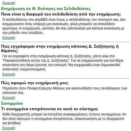
Κορυφή
Ενημέρωση σε Θ. Ενότητες και Σελιδοδείκτες
Ποια είναι η διαφορά του σελιδοδείκτη από την ενημέρωση;
Ο σελιδοδείκτης στο phpBB3 είναι όπως ο σελιδοδείκτης του πλοηγού σας. Δεν
ενημερώνεστε όταν υπάρχει μια ανανέωση, αλλά μπορείτε να επανέλθετε
αργότερα. Η ενημέρωση, ωστόσο, θα σας ειδοποιήσει για κάποια ανανέωση με
την μέθοδο που επιλέξατε.
Κορυφή
Πώς εγγράφομαι στην ενημέρωση κάποιας Δ. Συζήτησης ή
θέματος;
Για να εγγραφείτε στην ενημέρωση κάποιας Δ. Συζήτησης, κάντε κλικ στο
“Παρακολούθηση αυτής της Δ. Συζήτησης”. Για να ενημερώνεστε για ένα θέμα,
απαντήστε στο θέμα έχοντας την επιλογή “Να ενημερωθώ όταν δημοσιευθεί
απάντηση” ενεργοποιημένη.
Κορυφή
Πώς αφαιρώ την ενημέρωσή μου;
Πηγαίνετε στον Πίνακα Ελέγχου Μέλους και ακολουθήστε τους συνδέσμους των
επιλογών σας.
Κορυφή
Συνημμένα
Τι συνημμένα επιτρέπονται σε αυτό το σύστημα;
Κάθε διαχειριστής μπορεί να επιτρέπει συγκεκριμένους τύπους συνημμένων. Αν
δεν είστε σίγουροι τι συνημμένα επιτρέπονται, επικοινωνήστε με το διαχειριστή
για βοήθεια.
Κορυφή