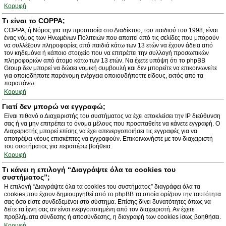
Κορυφή
Τι είναι το COPPA;
COPPA, ή Νόμος για την προστασία στο Διαδίκτυο, του παιδιού του 1998, είναι
ένας νόμος των Ηνωμένων Πολιτειών που απαιτεί από τις σελίδες που μπορούν
να συλλέξουν πληροφορίες από παιδιά κάτω των 13 ετών να έχουν άδεια από
τον κηδεμόνα ή κάποιο στοιχείο που να επιτρέπει την συλλογή προσωπικών
πληροφοριών από άτομο κάτω των 13 ετών. Να έχετε υπόψη ότι το phpBB
Group δεν μπορεί να δώσει νομική συμβουλή και δεν μπορείτε να επικοινωνείτε
για οποιοδήποτε παράνομη ενέργεια οποιουδήποττε είδους, εκτός από τα
παραπάνω.
Κορυφή
Γιατί δεν μπορώ να εγγραφώ;
Είναι πιθανό ο Διαχειριστής του συστήματος να έχει αποκλείσει την IP διεύθυνση
σας ή να μην επιτρέπει το όνομα μέλους που προσπαθείτε να κάνετε εγγραφή. Ο
Διαχειριστής μπορεί επίσης να έχει απενεργοποιήσει τις εγγραφές για να
αποτρέψει νέους επισκέπτες να εγγραφούν. Επικοινωνήστε με τον διαχειριστή
του συστήματος για περαιτέρω βοήθεια.
Κορυφή
Τι κάνει η επιλογή “Διαγράψτε όλα τα cookies του
συστήματος”;
Η επιλογή “Διαγράψτε όλα τα cookies του συστήματος” διαγράφει όλα τα
cookies που έχουν δημιουργηθεί από το phpBB τα οποία ορίζουν την ταυτότητα
σας όσο είστε συνδεδεμένοι στο σύστημα. Επίσης δίνει δυνατότητες όπως να
δείτε τα ίχνη σας αν είναι ενεργοποιημένη από τον διαχειριστή. Αν έχετε
προβλήματα σύνδεσης ή αποσύνδεσης, η διαγραφή των cookies ίσως βοηθήσει.
Κορυφή