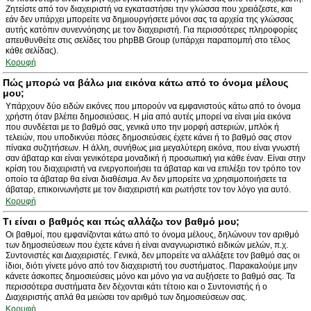
Ζητείστε από τον διαχειριστή να εγκαταστήσει την γλώσσα που χρειάζεστε, και
εάν δεν υπάρχει μπορείτε να δημιουργήσετε μόνοι σας τα αρχεία της γλώσσας
αυτής κατόπιν συνεννόησης με τον διαχειριστή. Για περισσότερες πληροφορίες
απευθυνθείτε στις σελίδες του phpBB Group (υπάρχει παραπομπή στο τέλος
κάθε σελίδας).
Κορυφή
Πώς μπορώ να βάλω μια εικόνα κάτω από το όνομα μέλους
μου;
Υπάρχουν δύο ειδών εικόνες που μπορούν να εμφανιστούς κάτω από το όνομα
χρήστη όταν βλέπει δημοσιεύσεις. Η μία από αυτές μπορεί να είναι μία εικόνα
που συνδέεται με το βαθμό σας, γενικά υπο την μορφή αστεριών, μπλόκ ή
τελειών, που υποδικνύει πόσες δημοσιεύσεις έχετε κάνει ή το βαθμό σας στον
πίνακα συζητήσεων. Η άλλη, συνήθως μια μεγαλύτερη εικόνα, που είναι γνωστή
σαν άβαταρ και είναι γενικότερα μοναδική ή προσωπική για κάθε έναν. Είναι στην
κρίση του διαχειριστή να ενεργοποιήσει τα άβαταρ και να επιλέξει τον τρόπο τον
οποίο τα άβαταρ θα είναι διαθέσιμα. Αν δεν μπορείτε να χρησιμοποιήσετε τα
άβαταρ, επικοινωνήστε με τον διαχειριστή και ρωτήστε τον τον λόγο για αυτό.
Κορυφή
Τι είναι ο βαθμός και πώς αλλάζω τον βαθμό μου;
Οι βαθμοί, που εμφανίζονται κάτω από το όνομα μέλους, δηλώνουν τον αριθμό
των δημοσιεύσεων που έχετε κάνει ή είναι αναγνωριστικό ειδικών μελών, π.χ.
Συντονιστές και Διαχειριστές. Γενικά, δεν μπορείτε να αλλάξετε τον βαθμό σας οι
ίδιοι, διότι γίνετε μόνο από τον διαχειριστή του συστήματος. Παρακαλούμε μην
κάνετε άσκοπες δημοσιεύσεις μόνο και μόνο για να αυξήσετε το βαθμό σας. Τα
περισσότερα συστήματα δεν δέχονται κάτι τέτοιο και ο Συντονιστής ή ο
Διαχειριστής απλά θα μειώσει τον αριθμό των δημοσιεύσεων σας.
Κορυφή