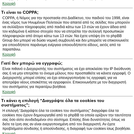
Κορυφή
Τι είναι το COPPA;
COPPA, ή Νόμος για την προστασία στο Διαδίκτυο, του παιδιού του 1998, είναι
ένας νόμος των Ηνωμένων Πολιτειών που απαιτεί από τις σελίδες που μπορούν
να συλλέξουν πληροφορίες από παιδιά κάτω των 13 ετών να έχουν άδεια από
τον κηδεμόνα ή κάποιο στοιχείο που να επιτρέπει την συλλογή προσωπικών
πληροφοριών από άτομο κάτω των 13 ετών. Να έχετε υπόψη ότι το phpBB
Group δεν μπορεί να δώσει νομική συμβουλή και δεν μπορείτε να επικοινωνείτε
για οποιοδήποτε παράνομη ενέργεια οποιουδήποττε είδους, εκτός από τα
παραπάνω.
Κορυφή
Γιατί δεν μπορώ να εγγραφώ;
Είναι πιθανό ο Διαχειριστής του συστήματος να έχει αποκλείσει την IP διεύθυνση
σας ή να μην επιτρέπει το όνομα μέλους που προσπαθείτε να κάνετε εγγραφή. Ο
Διαχειριστής μπορεί επίσης να έχει απενεργοποιήσει τις εγγραφές για να
αποτρέψει νέους επισκέπτες να εγγραφούν. Επικοινωνήστε με τον διαχειριστή
του συστήματος για περαιτέρω βοήθεια.
Κορυφή
Τι κάνει η επιλογή “Διαγράψτε όλα τα cookies του
συστήματος”;
Η επιλογή “Διαγράψτε όλα τα cookies του συστήματος” διαγράφει όλα τα
cookies που έχουν δημιουργηθεί από το phpBB τα οποία ορίζουν την ταυτότητα
σας όσο είστε συνδεδεμένοι στο σύστημα. Επίσης δίνει δυνατότητες όπως να
δείτε τα ίχνη σας αν είναι ενεργοποιημένη από τον διαχειριστή. Αν έχετε
προβλήματα σύνδεσης ή αποσύνδεσης, η διαγραφή των cookies ίσως βοηθήσει.
Κορυφή