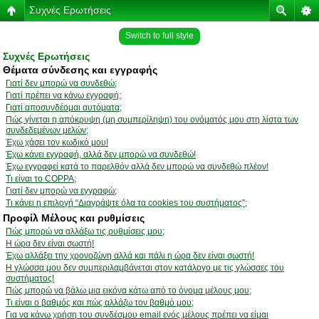
Συχνές Ερωτήσεις
Switch to full style
Συχνές Ερωτήσεις
Θέματα σύνδεσης και εγγραφής
Γιατί δεν μπορώ να συνδεθώ;
Γιατί πρέπει να κάνω εγγραφή;
Γιατί αποσυνδέομαι αυτόματα;
Πώς γίνεται η απόκρυψη (μη συμπερίληψη) του ονόματός μου στη λίστα των
συνδεδεμένων μελών;
Έχω χάσει τον κωδικό μου!
Έχω κάνει εγγραφή, αλλά δεν μπορώ να συνδεθώ!
Έχω εγγραφεί κατά το παρελθόν αλλά δεν μπορώ να συνδεθώ πλέον!
Τι είναι το COPPA;
Γιατί δεν μπορώ να εγγραφώ;
Τι κάνει η επιλογή “Διαγράψτε όλα τα cookies του συστήματος”;
Προφίλ Μέλους και ρυθμίσεις
Πώς μπορώ να αλλάξω τις ρυθμίσεις μου;
Η ώρα δεν είναι σωστή!
Έχω αλλάξει την χρονοζώνη αλλά και πάλι η ώρα δεν είναι σωστή!
Η γλώσσα μου δεν συμπεριλαμβάνεται στον κατάλογο με τις γλώσσες του
συστήματος!
Πώς μπορώ να βάλω μια εικόνα κάτω από το όνομα μέλους μου;
Τι είναι ο βαθμός και πώς αλλάζω τον βαθμό μου;
Για να κάνω χρήση του συνδέσμου email ενός μέλους πρέπει να είμαι