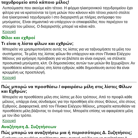
ταχυδρομείο από κάποιο μέλος!
Λυπούμαστε που ακούμε κάτι τέτοιο. Η φόρμα ηλεκτρονικού ταχυδρομείου έχει
φίλτρα για να κρατούνται τα ίχνη μελών που κάνουν κάτι τέτοιο,γιαυτό στείλτε
ένα ηλεκτρονικό ταχυδρομείο l στο διαχειριστή με πλήρες αντίγραφο του
μηνύματος. Είναι σημαντικό να υπάρχουν οι επικεφαλίδες που περιέχουν τα
στοιχεία του μέλους. Ο διαχειριστής μπορεί να κάνει κάτι.
Κορυφή
Φίλοι και εχθροί
Τι είναι η λίστα φίλων και εχθρών;
Μπορείτε να χρησιμοποιήσετε αυτές τις λίστες για να ταξινομήσετε τα μέλη του
συστήματος. Τα μέλη της λίστας φίλων θα υπάρχουν και στον Πίνακα Ελέγχου
Μέλους για γρήγορη πρόσβαση για να βλέπετε αν είναι ενεργοί, να στέλνετε
προσωπικά μηνύματα, κλπ. Οι δημοσιεύσεις αυτών των μελών θα ξεχωρίζουν. Αν
προσθέσετε κάποιο μέλος στη λίστα εχθρών, κάθε δημοσίευση αυτού θα είναι
κρυμμένη ως προεπιλογή.
Κορυφή
Πώς μπορώ να προσθέσω / αφαιρέσω μέλη στις λίστες Φίλων
και Εχθρών;
Μπορείτε να προσθέσετε μέλη στις λίστες με δύο τρόπους. Από το προφίλ κάθε
μέλους, υπάρχει ένας σύνδεσμος για την προσθήκη είτε στους Φίλους, είτε στους
Εχθρούς. Διαφορετικά, από τον Πίνακα Ελέγχου Μέλους, μπορείτε κατευθείαν να
προσθέσετε μέλη βάζοντας το όνομά τους. Μπορείτε επίσης να αφαιρέσετε μέλη
με τον ίδιο τρόπο.
Κορυφή
Αναζήτηση Δ. Συζητήσεων
Πώς μπορώ να αναζητήσω μια ή περισσότερες Δ. Συζητήσεις;