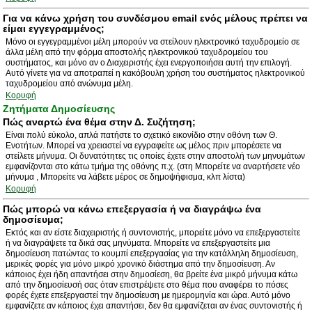
Για να κάνω χρήση του συνδέσμου email ενός μέλους πρέπει να
είμαι εγγεγραμμένος;
Μόνο οι εγγεγραμμένοι μέλη μπορούν να στείλουν ηλεκτρονικό ταχυδρομείο σε
άλλα μέλη από την φόρμα αποστολής ηλεκτρονικού ταχυδρομείου του
συστήματος, και μόνο αν ο Διαχειριστής έχει ενεργοποιήσει αυτή την επιλογή.
Αυτό γίνετε για να αποτραπεί η κακόβουλη χρήση του συστήματος ηλεκτρονικού
ταχυδρομείου από ανώνυμα μέλη.
Κορυφή
Ζητήματα Δημοσίευσης
Πώς αναρτώ ένα θέμα στην Δ. Συζήτηση;
Είναι πολύ εύκολο, απλά πατήστε το σχετικό εικονίδιο στην οθόνη των Θ.
Ενοτήτων. Μπορεί να χρειαστεί να εγγραφείτε ως μέλος πριν μπορέσετε να
στείλετε μήνυμα. Οι δυνατότητες τις οποίες έχετε στην αποστολή των μηνυμάτων
εμφανίζονται στο κάτω τμήμα της οθόνης π.χ. (στη Μπορείτε να αναρτήσετε νέο
μήνυμα , Μπορείτε να λάβετε μέρος σε δημοψήφισμα, κλπ λίστα)
Κορυφή
Πώς μπορώ να κάνω επεξεργασία ή να διαγράψω ένα
δημοσίευμα;
Εκτός και αν είστε διαχειριστής ή συντονιστής, μπορείτε μόνο να επεξεργαστείτε
ή να διαγράψετε τα δικά σας μηνύματα. Μπορείτε να επεξεργαστείτε μια
δημοσίευση πατώντας το κουμπί επεξεργασίας για την κατάλληλη δημοσίευση,
μερικές φορές για μόνο μικρό χρονικό διάστημα από την δημοσίευση. Αν
κάποιος έχει ήδη απαντήσει στην δημοσίεση, θα βρείτε ένα μικρό μήνυμα κάτω
από την δημοσίευσή σας όταν επιστρέψετε στο θέμα που αναφέρει το πόσες
φορές έχετε επεξεργαστεί την δημοσίευση με ημερομηνία και ώρα. Αυτό μόνο
εμφανίζετε αν κάποιος έχει απαντήσει, δεν θα εμφανίζεται αν ένας συντονιστής ή