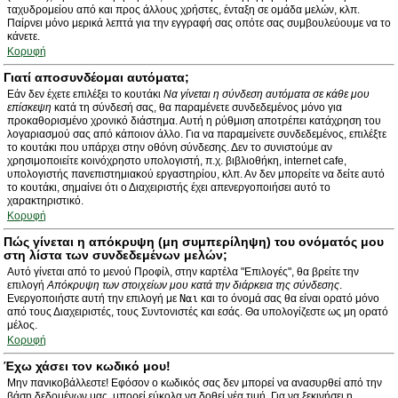
ταχυδρομείου από και προς άλλους χρήστες, ένταξη σε ομάδα μελών, κλπ.
Παίρνει μόνο μερικά λεπτά για την εγγραφή σας οπότε σας συμβουλεύουμε να το
κάνετε.
Κορυφή
Γιατί αποσυνδέομαι αυτόματα;
Εάν δεν έχετε επιλέξει το κουτάκι
Να γίνεται η σύνδεση αυτόματα σε κάθε μου
επίσκεψη
κατά τη σύνδεσή σας, θα παραμένετε συνδεδεμένος μόνο για
προκαθορισμένο χρονικό διάστημα. Αυτή η ρύθμιση αποτρέπει κατάχρηση του
λογαριασμού σας από κάποιον άλλο. Για να παραμείνετε συνδεδεμένος, επιλέξτε
το κουτάκι που υπάρχει στην οθόνη σύνδεσης. Δεν το συνιστούμε αν
χρησιμοποιείτε κοινόχρηστο υπολογιστή, π.χ. βιβλιοθήκη, internet cafe,
υπολογιστής πανεπιστημιακού εργαστηρίου, κλπ. Αν δεν μπορείτε να δείτε αυτό
το κουτάκι, σημαίνει ότι ο Διαχειριστής έχει απενεργοποιήσει αυτό το
χαρακτηριστικό.
Κορυφή
Πώς γίνεται η απόκρυψη (μη συμπερίληψη) του ονόματός μου
στη λίστα των συνδεδεμένων μελών;
Αυτό γίνεται από το μενού Προφίλ, στην καρτέλα "Επιλογές", θα βρείτε την
επιλογή
Απόκρυψη των στοιχείων μου κατά την διάρκεια της σύνδεσης
.
Ενεργοποιήστε αυτή την επιλογή με
Ναι
και το όνομά σας θα είναι ορατό μόνο
από τους Διαχειριστές, τους Συντονιστές και εσάς. Θα υπολογίζεστε ως μη ορατό
μέλος.
Κορυφή
Έχω χάσει τον κωδικό μου!
Μην πανικοβάλλεστε! Εφόσον ο κωδικός σας δεν μπορεί να ανασυρθεί από την
βάση δεδομένων μας, μπορεί εύκολα να δοθεί νέα τιμή. Για να ξεκινήσει η