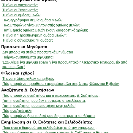
Τι είναι οι Διαχειριστές;
Τι είναι οι Συντονιστές;
Τι είναι οι ομάδες μελών;
Πως εγγράφομαι σε μία ομάδα Μελών;
Πως μπορώ να γίνω Συντονιστής ομάδας μελών;
Γιατί μερικές ομάδες μελών έχουν διαφορετικό χρώμα;
Τι είναι η “Προεπιλεγμένη ομάδα μελών”;
Τι είναι ο σύνδεσμος "Η ομάδα”;
Προσωπικά Μηνύματα
Δεν μπορώ να στείλω προσωπικά μηνύματα!
Παίρνω ανεπιθύμητα μηνύματα!
Έχω λάβει ένα μήνυμα spam ή ένα προσβλητικό ηλεκτρονικό ταχυδρομείο από
κάποιο μέλος!
Φίλοι και εχθροί
Τι είναι η λίστα φίλων και εχθρών;
Πώς μπορώ να προσθέσω / αφαιρέσω μέλη στις λίστες Φίλων και Εχθρών;
Αναζήτηση Δ. Συζητήσεων
Πώς μπορώ να αναζητήσω μια ή περισσότερες Δ. Συζητήσεις;
Γιατί η αναζήτηση μου δεν επιστρέφει αποτελέσματα;
Γιατί η αναζήτηση μου επιστρέφει κενή σελίδα!;
Πώς αναζητώ μέλη;
Πώς μπορώ να βρω τα δικά μου δημοσιεύματα και θέματα;
Ενημέρωση σε Θ. Ενότητες και Σελιδοδείκτες
Ποια είναι η διαφορά του σελιδοδείκτη από την ενημέρωση;
Πώς εγγράφομαι στην ενημέρωση κάποιας Δ. Συζήτησης ή θέματος;