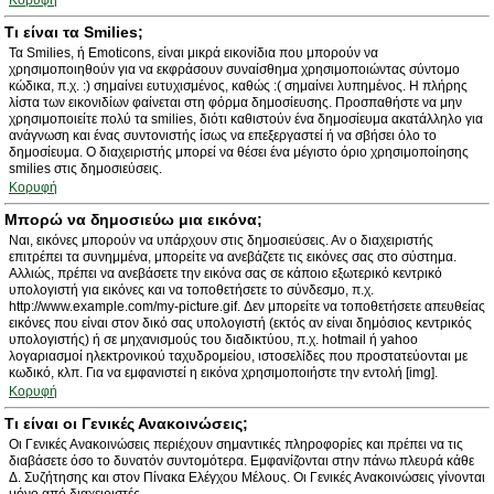
Κορυφή
Τι είναι τα Smilies;
Τα Smilies, ή Emoticons, είναι μικρά εικονίδια που μπορούν να
χρησιμοποιηθούν για να εκφράσουν συναίσθημα χρησιμοποιώντας σύντομο
κώδικα, π.χ. :) σημαίνει ευτυχισμένος, καθώς :( σημαίνει λυπημένος. Η πλήρης
λίστα των εικονιδίων φαίνεται στη φόρμα δημοσίευσης. Προσπαθήστε να μην
χρησιμοποιείτε πολύ τα smilies, διότι καθιστούν ένα δημοσίευμα ακατάλληλο για
ανάγνωση και ένας συντονιστής ίσως να επεξεργαστεί ή να σβήσει όλο το
δημοσίευμα. Ο διαχειριστής μπορεί να θέσει ένα μέγιστο όριο χρησιμοποίησης
smilies στις δημοσιεύσεις.
Κορυφή
Μπορώ να δημοσιεύω μια εικόνα;
Ναι, εικόνες μπορούν να υπάρχουν στις δημοσιεύσεις. Αν ο διαχειριστής
επιτρέπει τα συνημμένα, μπορείτε να ανεβάζετε τις εικόνες σας στο σύστημα.
Αλλιώς, πρέπει να ανεβάσετε την εικόνα σας σε κάποιο εξωτερικό κεντρικό
υπολογιστή για εικόνες και να τοποθετήσετε το σύνδεσμο, π.χ.
http://www.example.com/my-picture.gif. Δεν μπορείτε να τοποθετήσετε απευθείας
εικόνες που είναι στον δικό σας υπολογιστή (εκτός αν είναι δημόσιος κεντρικός
υπολογιστής) ή σε μηχανισμούς του διαδικτύου, π.χ. hotmail ή yahoo
λογαριασμοί ηλεκτρονικού ταχυδρομείου, ιστοσελίδες που προστατεύονται με
κωδικό, κλπ. Για να εμφανιστεί η εικόνα χρησιμοποιήστε την εντολή [img].
Κορυφή
Τι είναι οι Γενικές Ανακοινώσεις;
Οι Γενικές Ανακοινώσεις περιέχουν σημαντικές πληροφορίες και πρέπει να τις
διαβάσετε όσο το δυνατόν συντομότερα. Εμφανίζονται στην πάνω πλευρά κάθε
Δ. Συζήτησης και στον Πίνακα Ελέγχου Μέλους. Οι Γενικές Ανακοινώσεις γίνονται