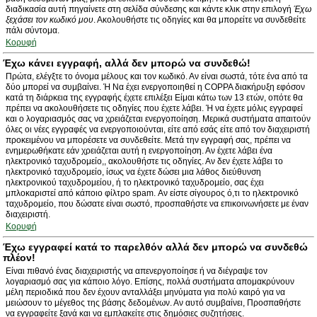
διαδικασία αυτή πηγαίνετε στη σελίδα σύνδεσης και κάντε κλικ στην επιλογή
Έχω
ξεχάσει τον κωδικό μου
. Ακολουθήστε τις οδηγίες και θα μπορείτε να συνδεθείτε
πάλι σύντομα.
Κορυφή
Έχω κάνει εγγραφή, αλλά δεν μπορώ να συνδεθώ!
Πρώτα, ελέγξτε το όνομα μέλους και τον κωδικό. Αν είναι σωστά, τότε ένα από τα
δύο μπορεί να συμβαίνει. Ή Να έχει ενεργοποιηθεί η COPPA διακήρυξη εφόσον
κατά τη διάρκεια της εγγραφής έχετε επιλέξει Είμαι κάτω των 13 ετών, οπότε θα
πρέπει να ακολουθήσετε τις οδηγίες που έχετε λάβει. Ή να έχετε μόλις εγγραφεί
και ο λογαριασμός σας να χρειάζεται ενεργοποίηση. Μερικά συστήματα απαιτούν
όλες οι νέες εγγραφές να ενεργοποιούνται, είτε από εσάς είτε από τον διαχειριστή
προκειμένου να μπορέσετε να συνδεθείτε. Μετά την εγγραφή σας, πρέπει να
ενημερωθήκατε εάν χρειάζεται αυτή η ενεργοποίηση. Αν έχετε λάβει ένα
ηλεκτρονικό ταχυδρομείο,, ακολουθήστε τις οδηγίες. Αν δεν έχετε λάβει το
ηλεκτρονικό ταχυδρομείο, ίσως να έχετε δώσει μια λάθος διεύθυνση
ηλεκτρονικού ταχυδρομείου, ή το ηλεκτρονικό ταχυδρομείο, σας έχει
μπλοκαριστεί από κάποιο φίλτρο spam. Αν είστε σίγουρος ό,τι το ηλεκτρονικό
ταχυδρομείο, που δώσατε είναι σωστό, προσπαθήστε να επικοινωνήσετε με έναν
διαχειριστή.
Κορυφή
Έχω εγγραφεί κατά το παρελθόν αλλά δεν μπορώ να συνδεθώ
πλέον!
Είναι πιθανό ένας διαχειριστής να απενεργοποίησε ή να διέγραψε τον
λογαριασμό σας για κάποιο λόγο. Επίσης, πολλά συστήματα απομακρύνουν
μέλη περιοδικά που δεν έχουν ανταλλάξει μηνύματα για πολύ καιρό για να
μειώσουν το μέγεθος της βάσης δεδομένων. Αν αυτό συμβαίνει, Προσπαθήστε
να εγγραφείτε ξανά και να εμπλακείτε στις δημόσιες συζητήσεις.