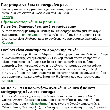
Πώς μπορώ να βρω τα συνημμένα μου;
Για να βρείτε τα συνημμένα που έχετε ανεβάσει, πηγαίνετε στον Πίνακα Ελέγχου
Μέλους και επιλέξτε το σύνδεσμο για τα συνημμένα.
Κορυφή
Θέματα αναφορικά με το phpBB 3
Ποιος έχει δημιουργήσει αυτό το πρόγραμμα;
Αυτό το πρόγραμμα (στην αυθεντική του έκδοση)έχει υλοποιηθεί, και ανήκει
πνευματικά
Στο phpBB Group
. Είναι διαθέσιμο υπό την GNU General Public
License και είναι ελεύθερο. Δείτε το σύνδεσμο για περισσότερες λεπτομέρειες.
Κορυφή
Γιατί δεν είναι διαθέσιμο το Χ χαρακτηριστικό;
Αυτό το πρόγραμμα δημιουργήθηκε και η άδεια χρήσης του αποδόθηκε από την
ομάδα ανάπτυξης λογισμικού phpBB. Εάν νομίζετε ότι πρέπει να προστεθεί
κάποιο χαρακτηριστικό, επισκεφθείτε τις επίσημες σελίδες της ομάδας
ανάπτυξης. Σας παρακαλούμε να μην στέλνετε τις προτάσεις σας απ ευθείας
στην ομάδα, αλλά χρησιμοποιήστε το ειδικό πεδίο στο sourceforge. Διαβάστε
στην Δ. Συζήτηση της ομάδας μας για το ποια είναι η θέση μας πάνω σε αυτά τα
νέα χαρακτηριστικά και ακολουθήστε την διαδικασία που σας προτείνουμε.
Κορυφή
Με ποιόν θα επικοινωνήσω σχετικά με νομικά ή θέματα
κατάχρησης πάνω στο σύστημα;
Σε οποιονδήποτε διαχειριστή που βρίσκεται το όνομά του στην σελίδα “Η
Ομάδα”. Αν δεν πάρετε καμία απάντηση επικοινωνήστε με τον ιδιοκτήτη του
domain (κάντε μια
whois αναζήτηση
) ή, αν είναι μια δωρεάν υπηρεσία (π.χ.
Yahoo!, free.fr, f2s.com, κλπ.), την διοίκηση ή το τμήμα εξυπηρέτησης. Σημειώστε