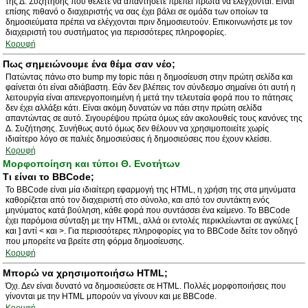
της Δ. Συζήτησης που θέλετε να απαντήσετε πρέπει πρώτα να ελέγχονται. Είναι
επίσης πιθανό ο διαχειριστής να σας έχει βάλει σε ομάδα των οποίων τα
δημοσιεύματα πρέπει να ελέγχονται πριν δημοσιευτούν. Επικοινωνήστε με τον
διαχειριστή του συστήματος για περισσότερες πληροφορίες.
Κορυφή
Πως σημειώνουμε ένα θέμα σαν νέο;
Πατώντας πάνω στο bump my topic πάει η δημοσίευση στην πρώτη σελίδα και
φαίνεται ότι είναι αδιάβαστη. Εάν δεν βλέπεις τον σύνδεσμο σημαίνει ότι αυτή η
λειτουργία είναι απενεργοποιημένη ή μετά την τελευταία φορά που το πάτησες
δεν έχει αλλάξει κάτι. Είναι ακόμη δυνατών να πάει στην πρώτη σελίδα
απαντώντας σε αυτό. Σιγουρέψου πρώτα όμως εάν ακολουθείς τους κανόνες της
Δ. Συζήτησης. Συνήθως αυτό όμως δεν θέλουν να χρησιμοποιείτε χωρίς
ιδιαίτερο λόγο σε παλιές δημοσιεύσεις ή δημοσιεύσεις που έχουν κλείσει.
Κορυφή
Μορφοποίηση και τύποι Θ. Ενοτήτων
Τι είναι το BBCode;
Το BBCode είναι μία ιδιαίτερη εφαρμογή της HTML, η χρήση της στα μηνύματα
καθορίζεται από τον διαχειριστή στο σύνολο, και από τον συντάκτη ενός
μηνύματος κατά βούληση, κάθε φορά που συντάσσει ένα κείμενο. Το BBCode
έχει παρόμοια σύνταξη με την HTML, αλλά οι εντολές περικλείωνται σε αγκύλες [
και ] αντί < και >. Για περισσότερες πληροφορίες για το BBCode δείτε τον οδηγό
που μπορείτε να βρείτε στη φόρμα δημοσίευσης.
Κορυφή
Μπορώ να χρησιμοποιήσω HTML;
Όχι. Δεν είναι δυνατό να δημοσιεύσετε σε HTML. Πολλές μορφοποιήσεις που
γίνονται με την HTML μπορούν να γίνουν και με BBCode.