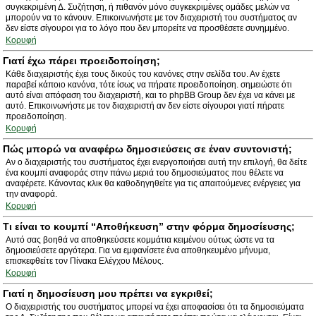
συγκεκριμένη Δ. Συζήτηση, ή πιθανόν μόνο συγκεκριμένες ομάδες μελών να
μπορούν να το κάνουν. Επικοινωνήστε με τον διαχειριστή του συστήματος αν
δεν είστε σίγουροι για το λόγο που δεν μπορείτε να προσθέσετε συνημμένο.
Κορυφή
Γιατί έχω πάρει προειδοποίηση;
Κάθε διαχειριστής έχει τους δικούς του κανόνες στην σελίδα του. Αν έχετε
παραβεί κάποιο κανόνα, τότε ίσως να πήρατε προειδοποίηση. σημειώστε ότι
αυτό είναι απόφαση του διαχειριστή, και το phpBB Group δεν έχει να κάνει με
αυτό. Επικοινωνήστε με τον διαχειριστή αν δεν είστε σίγουροι γιατί πήρατε
προειδοποίηση.
Κορυφή
Πώς μπορώ να αναφέρω δημοσιεύσεις σε έναν συντονιστή;
Αν ο διαχειριστής του συστήματος έχει ενεργοποιήσει αυτή την επιλογή, θα δείτε
ένα κουμπί αναφοράς στην πάνω μεριά του δημοσιεύματος που θέλετε να
αναφέρετε. Κάνοντας κλικ θα καθοδηγηθείτε για τις απαιτούμενες ενέργειες για
την αναφορά.
Κορυφή
Τι είναι το κουμπί “Αποθήκευση” στην φόρμα δημοσίευσης;
Αυτό σας βοηθά να αποθηκεύσετε κομμάτια κειμένου ούτως ώστε να τα
δημοσιεύσετε αργότερα. Για να εμφανίσετε ένα αποθηκευμένο μήνυμα,
επισκεφθείτε τον Πίνακα Ελέγχου Μέλους.
Κορυφή
Γιατί η δημοσίευση μου πρέπει να εγκριθεί;
Ο διαχειριστής του συστήματος μπορεί να έχει αποφασίσει ότι τα δημοσιεύματα