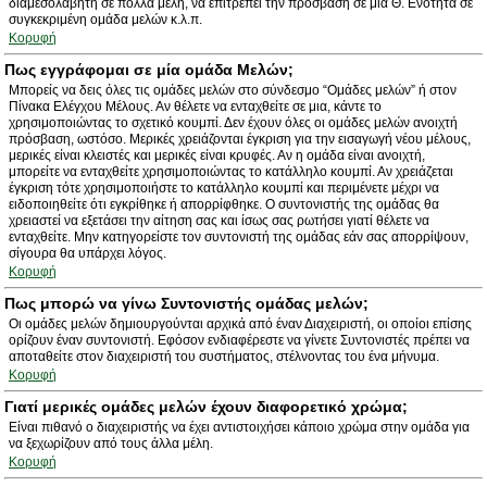
διαμεσολαβητή σε πολλά μέλη, να επιτρέπει την πρόσβαση σε μία Θ. Ενότητα σε
συγκεκριμένη ομάδα μελών κ.λ.π.
Κορυφή
Πως εγγράφομαι σε μία ομάδα Μελών;
Μπορείς να δεις όλες τις ομάδες μελών στο σύνδεσμο “Ομάδες μελών” ή στον
Πίνακα Ελέγχου Μέλους. Αν θέλετε να ενταχθείτε σε μια, κάντε το
χρησιμοποιώντας το σχετικό κουμπί. Δεν έχουν όλες οι ομάδες μελών ανοιχτή
πρόσβαση, ωστόσο. Μερικές χρειάζονται έγκριση για την εισαγωγή νέου μέλους,
μερικές είναι κλειστές και μερικές είναι κρυφές. Αν η ομάδα είναι ανοιχτή,
μπορείτε να ενταχθείτε χρησιμοποιώντας το κατάλληλο κουμπί. Αν χρειάζεται
έγκριση τότε χρησιμοποιήστε το κατάλληλο κουμπί και περιμένετε μέχρι να
ειδοποιηθείτε ότι εγκρίθηκε ή απορρίφθηκε. Ο συντονιστής της ομάδας θα
χρειαστεί να εξετάσει την αίτηση σας και ίσως σας ρωτήσει γιατί θέλετε να
ενταχθείτε. Μην κατηγορείστε τον συντονιστή της ομάδας εάν σας απορρίψουν,
σίγουρα θα υπάρχει λόγος.
Κορυφή
Πως μπορώ να γίνω Συντονιστής ομάδας μελών;
Οι ομάδες μελών δημιουργούνται αρχικά από έναν Διαχειριστή, οι οποίοι επίσης
ορίζουν έναν συντονιστή. Εφόσον ενδιαφέρεστε να γίνετε Συντονιστές πρέπει να
αποταθείτε στον διαχειριστή του συστήματος, στέλνοντας του ένα μήνυμα.
Κορυφή
Γιατί μερικές ομάδες μελών έχουν διαφορετικό χρώμα;
Είναι πιθανό ο διαχειριστής να έχει αντιστοιχήσει κάποιο χρώμα στην ομάδα για
να ξεχωρίζουν από τους άλλα μέλη.
Κορυφή