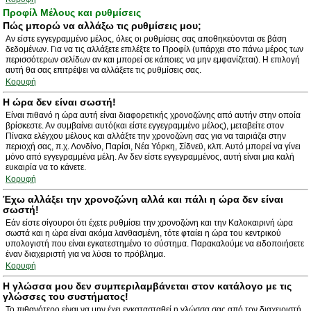
Προφίλ Μέλους και ρυθμίσεις
Πώς μπορώ να αλλάξω τις ρυθμίσεις μου;
Αν είστε εγγεγραμμένο μέλος, όλες οι ρυθμίσεις σας αποθηκεύονται σε βάση
δεδομένων. Για να τις αλλάξετε επιλέξτε το Προφίλ (υπάρχει στο πάνω μέρος των
περισσότερων σελίδων αν και μπορεί σε κάποιες να μην εμφανίζεται). Η επιλογή
αυτή θα σας επιτρέψει να αλλάξετε τις ρυθμίσεις σας.
Κορυφή
Η ώρα δεν είναι σωστή!
Είναι πιθανό η ώρα αυτή είναι διαφορετικής χρονοζώνης από αυτήν στην οποία
βρίσκεστε. Αν συμβαίνει αυτό(και είστε εγγεγραμμένο μέλος), μεταβείτε στον
Πίνακα ελέγχου μέλους και αλλάξτε την χρονοζώνη σας για να ταιριάζει στην
περιοχή σας, π.χ. Λονδίνο, Παρίσι, Νέα Υόρκη, Σίδνεϋ, κλπ. Αυτό μπορεί να γίνει
μόνο από εγγεγραμμένα μέλη. Αν δεν είστε εγγεγραμμένος, αυτή είναι μια καλή
ευκαιρία να το κάνετε.
Κορυφή
Έχω αλλάξει την χρονοζώνη αλλά και πάλι η ώρα δεν είναι
σωστή!
Εάν είστε σίγουροι ότι έχετε ρυθμίσει την χρονοζώνη και την Καλοκαιρινή ώρα
σωστά και η ώρα είναι ακόμα λανθασμένη, τότε φταίει η ώρα του κεντρικού
υπολογιστή που είναι εγκατεστημένο το σύστημα. Παρακαλούμε να ειδοποιήσετε
έναν διαχειριστή για να λύσει το πρόβλημα.
Κορυφή
Η γλώσσα μου δεν συμπεριλαμβάνεται στον κατάλογο με τις
γλώσσες του συστήματος!
Το πιθανότερο είναι να μην έχει εγκατασταθεί η γλώσσα σας από τον διαχειριστή.