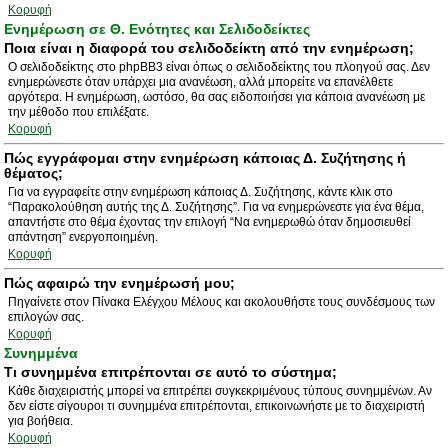
Κορυφή
Ενημέρωση σε Θ. Ενότητες και Σελιδοδείκτες
Ποια είναι η διαφορά του σελιδοδείκτη από την ενημέρωση;
Ο σελιδοδείκτης στο phpBB3 είναι όπως ο σελιδοδείκτης του πλοηγού σας. Δεν
ενημερώνεστε όταν υπάρχει μια ανανέωση, αλλά μπορείτε να επανέλθετε
αργότερα. Η ενημέρωση, ωστόσο, θα σας ειδοποιήσει για κάποια ανανέωση με
την μέθοδο που επιλέξατε.
Κορυφή
Πώς εγγράφομαι στην ενημέρωση κάποιας Δ. Συζήτησης ή
θέματος;
Για να εγγραφείτε στην ενημέρωση κάποιας Δ. Συζήτησης, κάντε κλικ στο
“Παρακολούθηση αυτής της Δ. Συζήτησης”. Για να ενημερώνεστε για ένα θέμα,
απαντήστε στο θέμα έχοντας την επιλογή “Να ενημερωθώ όταν δημοσιευθεί
απάντηση” ενεργοποιημένη.
Κορυφή
Πώς αφαιρώ την ενημέρωσή μου;
Πηγαίνετε στον Πίνακα Ελέγχου Μέλους και ακολουθήστε τους συνδέσμους των
επιλογών σας.
Κορυφή
Συνημμένα
Τι συνημμένα επιτρέπονται σε αυτό το σύστημα;
Κάθε διαχειριστής μπορεί να επιτρέπει συγκεκριμένους τύπους συνημμένων. Αν
δεν είστε σίγουροι τι συνημμένα επιτρέπονται, επικοινωνήστε με το διαχειριστή
για βοήθεια.
Κορυφή