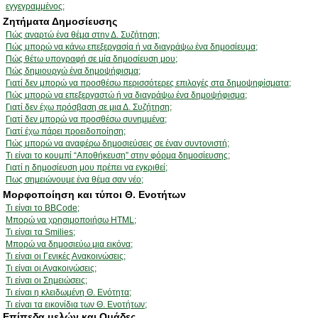
εγγεγραμμένος;
Ζητήματα Δημοσίευσης
Πώς αναρτώ ένα θέμα στην Δ. Συζήτηση;
Πώς μπορώ να κάνω επεξεργασία ή να διαγράψω ένα δημοσίευμα;
Πώς θέτω υπογραφή σε μία δημοσίευση μου;
Πώς δημιουργώ ένα δημοψήφισμα;
Γιατί δεν μπορώ να προσθέσω περισσότερες επιλογές στα δημοψηφίσματα;
Πώς μπορώ να επεξεργαστώ ή να διαγράψω ένα δημοψήφισμα;
Γιατί δεν έχω πρόσβαση σε μια Δ. Συζήτηση;
Γιατί δεν μπορώ να προσθέσω συνημμένα;
Γιατί έχω πάρει προειδοποίηση;
Πώς μπορώ να αναφέρω δημοσιεύσεις σε έναν συντονιστή;
Τι είναι το κουμπί “Αποθήκευση” στην φόρμα δημοσίευσης;
Γιατί η δημοσίευση μου πρέπει να εγκριθεί;
Πως σημειώνουμε ένα θέμα σαν νέο;
Μορφοποίηση και τύποι Θ. Ενοτήτων
Τι είναι το BBCode;
Μπορώ να χρησιμοποιήσω HTML;
Τι είναι τα Smilies;
Μπορώ να δημοσιεύω μια εικόνα;
Τι είναι οι Γενικές Ανακοινώσεις;
Τι είναι οι Ανακοινώσεις;
Τι είναι οι Σημειώσεις;
Τι είναι η κλειδωμένη Θ. Ενότητα;
Τι είναι τα εικονίδια των Θ. Ενοτήτων;
Επίπεδα μελών και Ομάδες