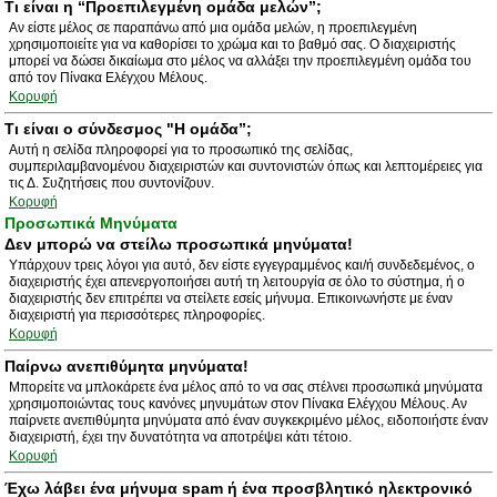
Τι είναι η “Προεπιλεγμένη ομάδα μελών”;
Αν είστε μέλος σε παραπάνω από μια ομάδα μελών, η προεπιλεγμένη
χρησιμοποιείτε για να καθορίσει το χρώμα και το βαθμό σας. Ο διαχειριστής
μπορεί να δώσει δικαίωμα στο μέλος να αλλάξει την προεπιλεγμένη ομάδα του
από τον Πίνακα Ελέγχου Μέλους.
Κορυφή
Τι είναι ο σύνδεσμος "Η ομάδα”;
Αυτή η σελίδα πληροφορεί για το προσωπικό της σελίδας,
συμπεριλαμβανομένου διαχειριστών και συντονιστών όπως και λεπτομέρειες για
τις Δ. Συζητήσεις που συντονίζουν.
Κορυφή
Προσωπικά Μηνύματα
Δεν μπορώ να στείλω προσωπικά μηνύματα!
Υπάρχουν τρεις λόγοι για αυτό, δεν είστε εγγεγραμμένος και/ή συνδεδεμένος, ο
διαχειριστής έχει απενεργοποιήσει αυτή τη λειτουργία σε όλο το σύστημα, ή ο
διαχειριστής δεν επιτρέπει να στείλετε εσείς μήνυμα. Επικοινωνήστε με έναν
διαχειριστή για περισσότερες πληροφορίες.
Κορυφή
Παίρνω ανεπιθύμητα μηνύματα!
Μπορείτε να μπλοκάρετε ένα μέλος από το να σας στέλνει προσωπικά μηνύματα
χρησιμοποιώντας τους κανόνες μηνυμάτων στον Πίνακα Ελέγχου Μέλους. Αν
παίρνετε ανεπιθύμητα μηνύματα από έναν συγκεκριμένο μέλος, ειδοποιήστε έναν
διαχειριστή, έχει την δυνατότητα να αποτρέψει κάτι τέτοιο.
Κορυφή
Έχω λάβει ένα μήνυμα spam ή ένα προσβλητικό ηλεκτρονικό