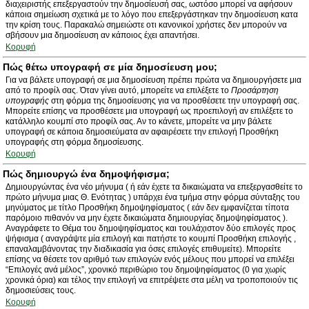
διαχειριστής επεξεργαστούν την δημοσίευσή σας, ωστόσο μπορεί να αφήσουν
κάποια σημείωση σχετικά με το λόγο που επεξεργάστηκαν την δημοσίευση κατα
την κρίση τους. Παρακαλώ σημειώστε οτι κανονικοί χρήστες δεν μπορούν να
σβήσουν μια δημοσίευση αν κάποιος έχει απαντήσει.
Κορυφή
Πώς θέτω υπογραφή σε μία δημοσίευση μου;
Για να βάλετε υπογραφή σε μια δημοσίευση πρέπει πρώτα να δημιουργήσετε μια
από το προφίλ σας. Όταν γίνει αυτό, μπορείτε να επιλέξετε το
Προσάρτηση
υπογραφής
στη φόρμα της δημοσίευσης για να προσθέσετε την υπογραφή σας.
Μπορείτε επίσης να προσθέσετε μια υπογραφή ως προεπιλογή αν επιλέξετε το
κατάλληλο κουμπί στο προφίλ σας. Αν το κάνετε, μπορείτε να μην βάλετε
υπογραφή σε κάποια δημοσιεύματα αν αφαιρέσετε την επιλογή Προσθήκη
υπογραφής στη φόρμα δημοσίευσης.
Κορυφή
Πώς δημιουργώ ένα δημοψήφισμα;
Δημιουργώντας ένα νέο μήνυμα ( ή εάν έχετε τα δικαιώματα να επεξεργασθείτε το
πρώτο μήνυμα μιας Θ. Ενότητας ) υπάρχει ένα τμήμα στην φόρμα σύνταξης του
μηνύματος με τίτλο Προσθήκη δημοψηφίσματος ( εάν δεν εμφανίζεται τίποτα
παρόμοιο πιθανόν να μην έχετε δικαιώματα δημιουργίας δημοψηφίσματος ).
Αναγράφετε το Θέμα του δημοψηφίσματος και τουλάχιστον δύο επιλογές προς
ψήφισμα ( αναγράψτε μία επιλογή και πατήστε το κουμπί Προσθήκη επιλογής ,
επαναλαμβάνοντας την διαδικασία για όσες επιλογές επιθυμείτε). Μπορείτε
επίσης να θέσετε τον αριθμό των επιλογών ενός μέλους που μπορεί να επιλέξει
“Επιλογές ανά μέλος”, χρονικό περιθώριο του δημοψηφίσματος (0 για χωρίς
χρονικά όρια) και τέλος την επιλογή να επιτρέψετε στα μέλη να τροποποιούν τις
δημοσιεύσεις τους.
Κορυφή