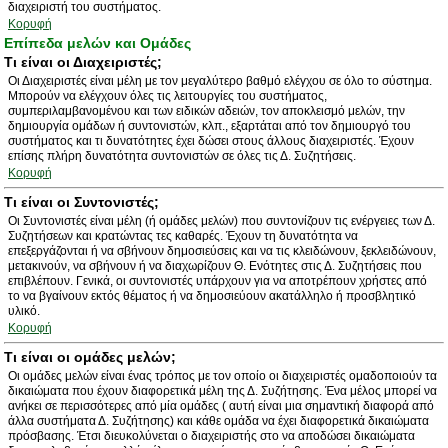
διαχειριστή του συστήματος.
Κορυφή
Επίπεδα μελών και Ομάδες
Τι είναι οι Διαχειριστές;
Οι Διαχειριστές είναι μέλη με τον μεγαλύτερο βαθμό ελέγχου σε όλο το σύστημα.
Μπορούν να ελέγχουν όλες τις λειτουργίες του συστήματος,
συμπεριλαμβανομένου και των ειδικών αδειών, τον αποκλεισμό μελών, την
δημιουργία ομάδων ή συντονιστών, κλπ., εξαρτάται από τον δημιουργό του
συστήματος και τι δυνατότητες έχει δώσει στους άλλους διαχειριστές. Έχουν
επίσης πλήρη δυνατότητα συντονιστών σε όλες τις Δ. Συζητήσεις.
Κορυφή
Τι είναι οι Συντονιστές;
Οι Συντονιστές είναι μέλη (ή ομάδες μελών) που συντονίζουν τις ενέργειες των Δ.
Συζητήσεων και κρατώντας τες καθαρές. Έχουν τη δυνατότητα να
επεξεργάζονται ή να σβήνουν δημοσιεύσεις και να τις κλειδώνουν, ξεκλειδώνουν,
μετακινούν, να σβήνουν ή να διαχωρίζουν Θ. Ενότητες στις Δ. Συζητήσεις που
επιβλέπουν. Γενικά, οι συντονιστές υπάρχουν για να αποτρέπουν χρήστες από
το να βγαίνουν εκτός θέματος ή να δημοσιεύουν ακατάλληλο ή προσβλητικό
υλικό.
Κορυφή
Τι είναι οι ομάδες μελών;
Οι ομάδες μελών είναι ένας τρόπος με τον οποίο οι διαχειριστές ομαδοποιούν τα
δικαιώματα που έχουν διαφορετικά μέλη της Δ. Συζήτησης. Ένα μέλος μπορεί να
ανήκει σε περισσότερες από μία ομάδες ( αυτή είναι μια σημαντική διαφορά από
άλλα συστήματα Δ. Συζήτησης) και κάθε ομάδα να έχει διαφορετικά δικαιώματα
πρόσβασης. Έτσι διευκολύνεται ο διαχειριστής στο να αποδώσει δικαιώματα