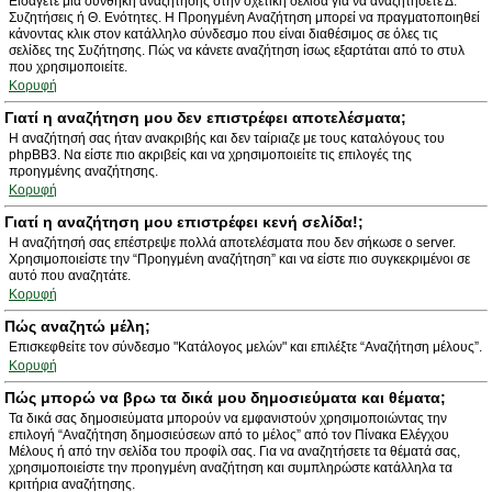
Εισάγετε μια συνθήκη αναζήτησης στην σχετική σελίδα για να αναζητήσετε Δ.
Συζητήσεις ή Θ. Ενότητες. Η Προηγμένη Αναζήτηση μπορεί να πραγματοποιηθεί
κάνοντας κλικ στον κατάλληλο σύνδεσμο που είναι διαθέσιμος σε όλες τις
σελίδες της Συζήτησης. Πώς να κάνετε αναζήτηση ίσως εξαρτάται από το στυλ
που χρησιμοποιείτε.
Κορυφή
Γιατί η αναζήτηση μου δεν επιστρέφει αποτελέσματα;
Η αναζήτησή σας ήταν ανακριβής και δεν ταίριαζε με τους καταλόγους του
phpBB3. Να είστε πιο ακριβείς και να χρησιμοποιείτε τις επιλογές της
προηγμένης αναζήτησης.
Κορυφή
Γιατί η αναζήτηση μου επιστρέφει κενή σελίδα!;
Η αναζήτησή σας επέστρεψε πολλά αποτελέσματα που δεν σήκωσε ο server.
Χρησιμοποιείστε την “Προηγμένη αναζήτηση” και να είστε πιο συγκεκριμένοι σε
αυτό που αναζητάτε.
Κορυφή
Πώς αναζητώ μέλη;
Επισκεφθείτε τον σύνδεσμο "Κατάλογος μελών" και επιλέξτε “Αναζήτηση μέλους”.
Κορυφή
Πώς μπορώ να βρω τα δικά μου δημοσιεύματα και θέματα;
Τα δικά σας δημοσιεύματα μπορούν να εμφανιστούν χρησιμοποιώντας την
επιλογή “Αναζήτηση δημοσιεύσεων από το μέλος” από τον Πίνακα Ελέγχου
Μέλους ή από την σελίδα του προφίλ σας. Για να αναζητήσετε τα θέματά σας,
χρησιμοποιείστε την προηγμένη αναζήτηση και συμπληρώστε κατάλληλα τα
κριτήρια αναζήτησης.