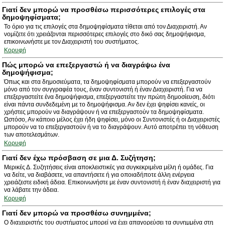
Γιατί δεν μπορώ να προσθέσω περισσότερες επιλογές στα
δημοψηφίσματα;
Το όριο για τις επιλογές στα δημοψηφίσματα τίθεται από τον Διαχειριστή. Αν
νομίζετε ότι χρειάζονται περισσότερες επιλογές στο δικό σας δημοψήφισμα,
επικοινωνήστε με τον Διαχειριστή του συστήματος.
Κορυφή
Πώς μπορώ να επεξεργαστώ ή να διαγράψω ένα
δημοψήφισμα;
Όπως και στα δημοσιεύματα, τα δημοψηφίσματα μπορούν να επεξεργαστούν
μόνο από τον συγγραφέα τους, έναν συντονιστή ή έναν Διαχειριστή. Για να
επεξεργαστείτε ένα δημοψήφισμα, επεξεργαστείτε την πρώτη δημοσίευση, διότι
είναι πάντα συνδεδεμένη με το δημοψήφισμα. Αν δεν έχει ψηφίσει κανείς, οι
χρήστες μπορούν να διαγράψουν ή να επεξεργαστούν τα δημοψηφίσματα.
Ωστόσο, Αν κάποιο μέλος έχει ήδη ψηφίσει, μόνο οι Συντονιστές ή οι Διαχειριστές
μπορούν να το επεξεργαστούν ή να το διαγράψουν. Αυτό αποτρέπει τη νόθευση
των αποτελεσμάτων.
Κορυφή
Γιατί δεν έχω πρόσβαση σε μια Δ. Συζήτηση;
Μερικές Δ. Συζητήσεις είναι αποκλειστικές για συγκεκριμένα μέλη ή ομάδες. Για
να δείτε, να διαβάσετε, να απαντήσετε ή για οποιαδήποτε άλλη ενέργεια
χρειάζεστε ειδική άδεια. Επικοινωνήστε με έναν συντονιστή ή έναν διαχειριστή για
να λάβατε την άδεια.
Κορυφή
Γιατί δεν μπορώ να προσθέσω συνημμένα;
Ο διαχειριστής του συστήματος μπορεί να έχει απαγορεύσει τα συνημμένα στη