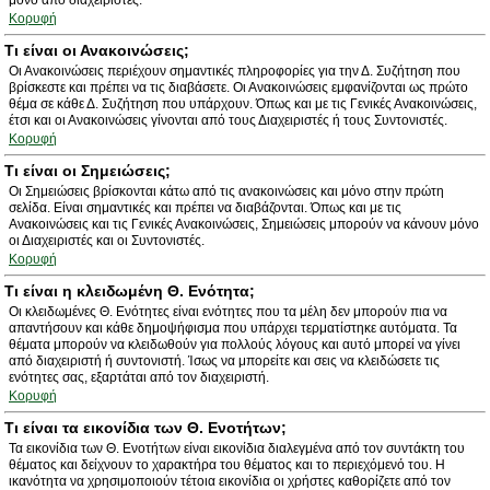
μόνο από διαχειριστές.
Κορυφή
Τι είναι οι Ανακοινώσεις;
Οι Ανακοινώσεις περιέχουν σημαντικές πληροφορίες για την Δ. Συζήτηση που
βρίσκεστε και πρέπει να τις διαβάσετε. Οι Ανακοινώσεις εμφανίζονται ως πρώτο
θέμα σε κάθε Δ. Συζήτηση που υπάρχουν. Όπως και με τις Γενικές Ανακοινώσεις,
έτσι και οι Ανακοινώσεις γίνονται από τους Διαχειριστές ή τους Συντονιστές.
Κορυφή
Τι είναι οι Σημειώσεις;
Οι Σημειώσεις βρίσκονται κάτω από τις ανακοινώσεις και μόνο στην πρώτη
σελίδα. Είναι σημαντικές και πρέπει να διαβάζονται. Όπως και με τις
Ανακοινώσεις και τις Γενικές Ανακοινώσεις, Σημειώσεις μπορούν να κάνουν μόνο
οι Διαχειριστές και οι Συντονιστές.
Κορυφή
Τι είναι η κλειδωμένη Θ. Ενότητα;
Οι κλειδωμένες Θ. Ενότητες είναι ενότητες που τα μέλη δεν μπορούν πια να
απαντήσουν και κάθε δημοψήφισμα που υπάρχει τερματίστηκε αυτόματα. Τα
θέματα μπορούν να κλειδωθούν για πολλούς λόγους και αυτό μπορεί να γίνει
από διαχειριστή ή συντονιστή. Ίσως να μπορείτε και σεις να κλειδώσετε τις
ενότητες σας, εξαρτάται από τον διαχειριστή.
Κορυφή
Τι είναι τα εικονίδια των Θ. Ενοτήτων;
Τα εικονίδια των Θ. Ενοτήτων είναι εικονίδια διαλεγμένα από τον συντάκτη του
θέματος και δείχνουν το χαρακτήρα του θέματος και το περιεχόμενό του. Η
ικανότητα να χρησιμοποιούν τέτοια εικονίδια οι χρήστες καθορίζετε από τον