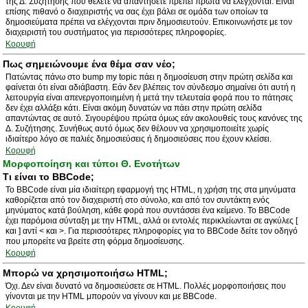
της Δ. Συζήτησης που θέλετε να απαντήσετε πρέπει πρώτα να ελέγχονται. Είναι
επίσης πιθανό ο διαχειριστής να σας έχει βάλει σε ομάδα των οποίων τα
δημοσιεύματα πρέπει να ελέγχονται πριν δημοσιευτούν. Επικοινωνήστε με τον
διαχειριστή του συστήματος για περισσότερες πληροφορίες.
Κορυφή
Πως σημειώνουμε ένα θέμα σαν νέο;
Πατώντας πάνω στο bump my topic πάει η δημοσίευση στην πρώτη σελίδα και
φαίνεται ότι είναι αδιάβαστη. Εάν δεν βλέπεις τον σύνδεσμο σημαίνει ότι αυτή η
λειτουργία είναι απενεργοποιημένη ή μετά την τελευταία φορά που το πάτησες
δεν έχει αλλάξει κάτι. Είναι ακόμη δυνατών να πάει στην πρώτη σελίδα
απαντώντας σε αυτό. Σιγουρέψου πρώτα όμως εάν ακολουθείς τους κανόνες της
Δ. Συζήτησης. Συνήθως αυτό όμως δεν θέλουν να χρησιμοποιείτε χωρίς
ιδιαίτερο λόγο σε παλιές δημοσιεύσεις ή δημοσιεύσεις που έχουν κλείσει.
Κορυφή
Μορφοποίηση και τύποι Θ. Ενοτήτων
Τι είναι το BBCode;
Το BBCode είναι μία ιδιαίτερη εφαρμογή της HTML, η χρήση της στα μηνύματα
καθορίζεται από τον διαχειριστή στο σύνολο, και από τον συντάκτη ενός
μηνύματος κατά βούληση, κάθε φορά που συντάσσει ένα κείμενο. Το BBCode
έχει παρόμοια σύνταξη με την HTML, αλλά οι εντολές περικλείωνται σε αγκύλες [
και ] αντί < και >. Για περισσότερες πληροφορίες για το BBCode δείτε τον οδηγό
που μπορείτε να βρείτε στη φόρμα δημοσίευσης.
Κορυφή
Μπορώ να χρησιμοποιήσω HTML;
Όχι. Δεν είναι δυνατό να δημοσιεύσετε σε HTML. Πολλές μορφοποιήσεις που
γίνονται με την HTML μπορούν να γίνουν και με BBCode.