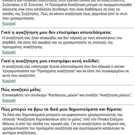
Εισάγετε μια συνθήκη αναζήτησης στην σχετική σελίδα για να αναζητήσετε Δ.
Συζητήσεις ή Θ. Ενότητες. Η Προηγμένη Αναζήτηση μπορεί να πραγματοποιηθεί
κάνοντας κλικ στον κατάλληλο σύνδεσμο που είναι διαθέσιμος σε όλες τις
σελίδες της Συζήτησης. Πώς να κάνετε αναζήτηση ίσως εξαρτάται από το στυλ
που χρησιμοποιείτε.
Κορυφή
Γιατί η αναζήτηση μου δεν επιστρέφει αποτελέσματα;
Η αναζήτησή σας ήταν ανακριβής και δεν ταίριαζε με τους καταλόγους του
phpBB3. Να είστε πιο ακριβείς και να χρησιμοποιείτε τις επιλογές της
προηγμένης αναζήτησης.
Κορυφή
Γιατί η αναζήτηση μου επιστρέφει κενή σελίδα!;
Η αναζήτησή σας επέστρεψε πολλά αποτελέσματα που δεν σήκωσε ο server.
Χρησιμοποιείστε την “Προηγμένη αναζήτηση” και να είστε πιο συγκεκριμένοι σε
αυτό που αναζητάτε.
Κορυφή
Πώς αναζητώ μέλη;
Επισκεφθείτε τον σύνδεσμο "Κατάλογος μελών" και επιλέξτε “Αναζήτηση μέλους”.
Κορυφή
Πώς μπορώ να βρω τα δικά μου δημοσιεύματα και θέματα;
Τα δικά σας δημοσιεύματα μπορούν να εμφανιστούν χρησιμοποιώντας την
επιλογή “Αναζήτηση δημοσιεύσεων από το μέλος” από τον Πίνακα Ελέγχου
Μέλους ή από την σελίδα του προφίλ σας. Για να αναζητήσετε τα θέματά σας,
χρησιμοποιείστε την προηγμένη αναζήτηση και συμπληρώστε κατάλληλα τα
κριτήρια αναζήτησης.