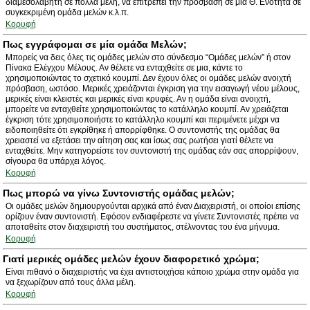
διαμεσολαβητή σε πολλά μέλη, να επιτρέπει την πρόσβαση σε μία Θ. Ενότητα σε
συγκεκριμένη ομάδα μελών κ.λ.π.
Κορυφή
Πως εγγράφομαι σε μία ομάδα Μελών;
Μπορείς να δεις όλες τις ομάδες μελών στο σύνδεσμο “Ομάδες μελών” ή στον
Πίνακα Ελέγχου Μέλους. Αν θέλετε να ενταχθείτε σε μια, κάντε το
χρησιμοποιώντας το σχετικό κουμπί. Δεν έχουν όλες οι ομάδες μελών ανοιχτή
πρόσβαση, ωστόσο. Μερικές χρειάζονται έγκριση για την εισαγωγή νέου μέλους,
μερικές είναι κλειστές και μερικές είναι κρυφές. Αν η ομάδα είναι ανοιχτή,
μπορείτε να ενταχθείτε χρησιμοποιώντας το κατάλληλο κουμπί. Αν χρειάζεται
έγκριση τότε χρησιμοποιήστε το κατάλληλο κουμπί και περιμένετε μέχρι να
ειδοποιηθείτε ότι εγκρίθηκε ή απορρίφθηκε. Ο συντονιστής της ομάδας θα
χρειαστεί να εξετάσει την αίτηση σας και ίσως σας ρωτήσει γιατί θέλετε να
ενταχθείτε. Μην κατηγορείστε τον συντονιστή της ομάδας εάν σας απορρίψουν,
σίγουρα θα υπάρχει λόγος.
Κορυφή
Πως μπορώ να γίνω Συντονιστής ομάδας μελών;
Οι ομάδες μελών δημιουργούνται αρχικά από έναν Διαχειριστή, οι οποίοι επίσης
ορίζουν έναν συντονιστή. Εφόσον ενδιαφέρεστε να γίνετε Συντονιστές πρέπει να
αποταθείτε στον διαχειριστή του συστήματος, στέλνοντας του ένα μήνυμα.
Κορυφή
Γιατί μερικές ομάδες μελών έχουν διαφορετικό χρώμα;
Είναι πιθανό ο διαχειριστής να έχει αντιστοιχήσει κάποιο χρώμα στην ομάδα για
να ξεχωρίζουν από τους άλλα μέλη.
Κορυφή