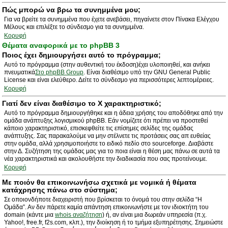
Πώς μπορώ να βρω τα συνημμένα μου;
Για να βρείτε τα συνημμένα που έχετε ανεβάσει, πηγαίνετε στον Πίνακα Ελέγχου
Μέλους και επιλέξτε το σύνδεσμο για τα συνημμένα.
Κορυφή
Θέματα αναφορικά με το phpBB 3
Ποιος έχει δημιουργήσει αυτό το πρόγραμμα;
Αυτό το πρόγραμμα (στην αυθεντική του έκδοση)έχει υλοποιηθεί, και ανήκει
πνευματικά
Στο phpBB Group
. Είναι διαθέσιμο υπό την GNU General Public
License και είναι ελεύθερο. Δείτε το σύνδεσμο για περισσότερες λεπτομέρειες.
Κορυφή
Γιατί δεν είναι διαθέσιμο το Χ χαρακτηριστικό;
Αυτό το πρόγραμμα δημιουργήθηκε και η άδεια χρήσης του αποδόθηκε από την
ομάδα ανάπτυξης λογισμικού phpBB. Εάν νομίζετε ότι πρέπει να προστεθεί
κάποιο χαρακτηριστικό, επισκεφθείτε τις επίσημες σελίδες της ομάδας
ανάπτυξης. Σας παρακαλούμε να μην στέλνετε τις προτάσεις σας απ ευθείας
στην ομάδα, αλλά χρησιμοποιήστε το ειδικό πεδίο στο sourceforge. Διαβάστε
στην Δ. Συζήτηση της ομάδας μας για το ποια είναι η θέση μας πάνω σε αυτά τα
νέα χαρακτηριστικά και ακολουθήστε την διαδικασία που σας προτείνουμε.
Κορυφή
Με ποιόν θα επικοινωνήσω σχετικά με νομικά ή θέματα
κατάχρησης πάνω στο σύστημα;
Σε οποιονδήποτε διαχειριστή που βρίσκεται το όνομά του στην σελίδα “Η
Ομάδα”. Αν δεν πάρετε καμία απάντηση επικοινωνήστε με τον ιδιοκτήτη του
domain (κάντε μια
whois αναζήτηση
) ή, αν είναι μια δωρεάν υπηρεσία (π.χ.
Yahoo!, free.fr, f2s.com, κλπ.), την διοίκηση ή το τμήμα εξυπηρέτησης. Σημειώστε