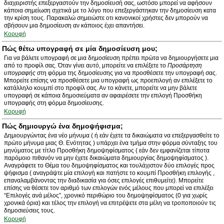
διαχειριστής επεξεργαστούν την δημοσίευσή σας, ωστόσο μπορεί να αφήσουν
κάποια σημείωση σχετικά με το λόγο που επεξεργάστηκαν την δημοσίευση κατα
την κρίση τους. Παρακαλώ σημειώστε οτι κανονικοί χρήστες δεν μπορούν να
σβήσουν μια δημοσίευση αν κάποιος έχει απαντήσει.
Κορυφή
Πώς θέτω υπογραφή σε μία δημοσίευση μου;
Για να βάλετε υπογραφή σε μια δημοσίευση πρέπει πρώτα να δημιουργήσετε μια
από το προφίλ σας. Όταν γίνει αυτό, μπορείτε να επιλέξετε το
Προσάρτηση
υπογραφής
στη φόρμα της δημοσίευσης για να προσθέσετε την υπογραφή σας.
Μπορείτε επίσης να προσθέσετε μια υπογραφή ως προεπιλογή αν επιλέξετε το
κατάλληλο κουμπί στο προφίλ σας. Αν το κάνετε, μπορείτε να μην βάλετε
υπογραφή σε κάποια δημοσιεύματα αν αφαιρέσετε την επιλογή Προσθήκη
υπογραφής στη φόρμα δημοσίευσης.
Κορυφή
Πώς δημιουργώ ένα δημοψήφισμα;
Δημιουργώντας ένα νέο μήνυμα ( ή εάν έχετε τα δικαιώματα να επεξεργασθείτε το
πρώτο μήνυμα μιας Θ. Ενότητας ) υπάρχει ένα τμήμα στην φόρμα σύνταξης του
μηνύματος με τίτλο Προσθήκη δημοψηφίσματος ( εάν δεν εμφανίζεται τίποτα
παρόμοιο πιθανόν να μην έχετε δικαιώματα δημιουργίας δημοψηφίσματος ).
Αναγράφετε το Θέμα του δημοψηφίσματος και τουλάχιστον δύο επιλογές προς
ψήφισμα ( αναγράψτε μία επιλογή και πατήστε το κουμπί Προσθήκη επιλογής ,
επαναλαμβάνοντας την διαδικασία για όσες επιλογές επιθυμείτε). Μπορείτε
επίσης να θέσετε τον αριθμό των επιλογών ενός μέλους που μπορεί να επιλέξει
“Επιλογές ανά μέλος”, χρονικό περιθώριο του δημοψηφίσματος (0 για χωρίς
χρονικά όρια) και τέλος την επιλογή να επιτρέψετε στα μέλη να τροποποιούν τις
δημοσιεύσεις τους.
Κορυφή