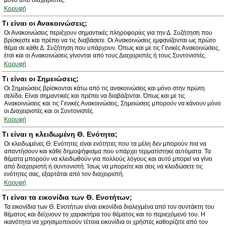
μόνο από διαχειριστές.
Κορυφή
Τι είναι οι Ανακοινώσεις;
Οι Ανακοινώσεις περιέχουν σημαντικές πληροφορίες για την Δ. Συζήτηση που
βρίσκεστε και πρέπει να τις διαβάσετε. Οι Ανακοινώσεις εμφανίζονται ως πρώτο
θέμα σε κάθε Δ. Συζήτηση που υπάρχουν. Όπως και με τις Γενικές Ανακοινώσεις,
έτσι και οι Ανακοινώσεις γίνονται από τους Διαχειριστές ή τους Συντονιστές.
Κορυφή
Τι είναι οι Σημειώσεις;
Οι Σημειώσεις βρίσκονται κάτω από τις ανακοινώσεις και μόνο στην πρώτη
σελίδα. Είναι σημαντικές και πρέπει να διαβάζονται. Όπως και με τις
Ανακοινώσεις και τις Γενικές Ανακοινώσεις, Σημειώσεις μπορούν να κάνουν μόνο
οι Διαχειριστές και οι Συντονιστές.
Κορυφή
Τι είναι η κλειδωμένη Θ. Ενότητα;
Οι κλειδωμένες Θ. Ενότητες είναι ενότητες που τα μέλη δεν μπορούν πια να
απαντήσουν και κάθε δημοψήφισμα που υπάρχει τερματίστηκε αυτόματα. Τα
θέματα μπορούν να κλειδωθούν για πολλούς λόγους και αυτό μπορεί να γίνει
από διαχειριστή ή συντονιστή. Ίσως να μπορείτε και σεις να κλειδώσετε τις
ενότητες σας, εξαρτάται από τον διαχειριστή.
Κορυφή
Τι είναι τα εικονίδια των Θ. Ενοτήτων;
Τα εικονίδια των Θ. Ενοτήτων είναι εικονίδια διαλεγμένα από τον συντάκτη του
θέματος και δείχνουν το χαρακτήρα του θέματος και το περιεχόμενό του. Η
ικανότητα να χρησιμοποιούν τέτοια εικονίδια οι χρήστες καθορίζετε από τον