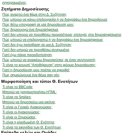
εγγεγραμμένος;
Ζητήματα Δημοσίευσης
Πώς αναρτώ ένα θέμα στην Δ. Συζήτηση;
Πώς μπορώ να κάνω επεξεργασία ή να διαγράψω ένα δημοσίευμα;
Πώς θέτω υπογραφή σε μία δημοσίευση μου;
Πώς δημιουργώ ένα δημοψήφισμα;
Γιατί δεν μπορώ να προσθέσω περισσότερες επιλογές στα δημοψηφίσματα;
Πώς μπορώ να επεξεργαστώ ή να διαγράψω ένα δημοψήφισμα;
Γιατί δεν έχω πρόσβαση σε μια Δ. Συζήτηση;
Γιατί δεν μπορώ να προσθέσω συνημμένα;
Γιατί έχω πάρει προειδοποίηση;
Πώς μπορώ να αναφέρω δημοσιεύσεις σε έναν συντονιστή;
Τι είναι το κουμπί “Αποθήκευση” στην φόρμα δημοσίευσης;
Γιατί η δημοσίευση μου πρέπει να εγκριθεί;
Πως σημειώνουμε ένα θέμα σαν νέο;
Μορφοποίηση και τύποι Θ. Ενοτήτων
Τι είναι το BBCode;
Μπορώ να χρησιμοποιήσω HTML;
Τι είναι τα Smilies;
Μπορώ να δημοσιεύω μια εικόνα;
Τι είναι οι Γενικές Ανακοινώσεις;
Τι είναι οι Ανακοινώσεις;
Τι είναι οι Σημειώσεις;
Τι είναι η κλειδωμένη Θ. Ενότητα;
Τι είναι τα εικονίδια των Θ. Ενοτήτων;
Επίπεδα μελών και Ομάδες