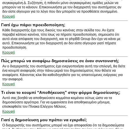
συγκεκριμένη Δ. Συζήτηση, ή πιθανόν μόνο συγκεκριμένες ομάδες μελών να
μπορούν να το κάνουν. Επικοινωνήστε με τον διαχειριστή του συστήματος αν
δεν είστε σίγουροι για το λόγο που δεν μπορείτε να προσθέσετε συνημμένο.
Κορυφή
Γιατί έχω πάρει προειδοποίηση;
Κάθε διαχειριστής έχει τους δικούς του κανόνες στην σελίδα του. Αν έχετε
παραβεί κάποιο κανόνα, τότε ίσως να πήρατε προειδοποίηση. σημειώστε ότι
αυτό είναι απόφαση του διαχειριστή, και το phpBB Group δεν έχει να κάνει με
αυτό. Επικοινωνήστε με τον διαχειριστή αν δεν είστε σίγουροι γιατί πήρατε
προειδοποίηση.
Κορυφή
Πώς μπορώ να αναφέρω δημοσιεύσεις σε έναν συντονιστή;
Αν ο διαχειριστής του συστήματος έχει ενεργοποιήσει αυτή την επιλογή, θα δείτε
ένα κουμπί αναφοράς στην πάνω μεριά του δημοσιεύματος που θέλετε να
αναφέρετε. Κάνοντας κλικ θα καθοδηγηθείτε για τις απαιτούμενες ενέργειες για
την αναφορά.
Κορυφή
Τι είναι το κουμπί “Αποθήκευση” στην φόρμα δημοσίευσης;
Αυτό σας βοηθά να αποθηκεύσετε κομμάτια κειμένου ούτως ώστε να τα
δημοσιεύσετε αργότερα. Για να εμφανίσετε ένα αποθηκευμένο μήνυμα,
επισκεφθείτε τον Πίνακα Ελέγχου Μέλους.
Κορυφή
Γιατί η δημοσίευση μου πρέπει να εγκριθεί;
Ο διαχειριστής του συστήματος μπορεί να έχει αποφασίσει ότι τα δημοσιεύματα