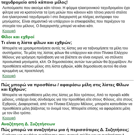
ταχυδρομείο από κάποιο μέλος!
Λυπούμαστε που ακούμε κάτι τέτοιο. Η φόρμα ηλεκτρονικού ταχυδρομείου έχει
φίλτρα για να κρατούνται τα ίχνη μελών που κάνουν κάτι τέτοιο,γιαυτό στείλτε
ένα ηλεκτρονικό ταχυδρομείο l στο διαχειριστή με πλήρες αντίγραφο του
μηνύματος. Είναι σημαντικό να υπάρχουν οι επικεφαλίδες που περιέχουν τα
στοιχεία του μέλους. Ο διαχειριστής μπορεί να κάνει κάτι.
Κορυφή
Φίλοι και εχθροί
Τι είναι η λίστα φίλων και εχθρών;
Μπορείτε να χρησιμοποιήσετε αυτές τις λίστες για να ταξινομήσετε τα μέλη του
συστήματος. Τα μέλη της λίστας φίλων θα υπάρχουν και στον Πίνακα Ελέγχου
Μέλους για γρήγορη πρόσβαση για να βλέπετε αν είναι ενεργοί, να στέλνετε
προσωπικά μηνύματα, κλπ. Οι δημοσιεύσεις αυτών των μελών θα ξεχωρίζουν. Αν
προσθέσετε κάποιο μέλος στη λίστα εχθρών, κάθε δημοσίευση αυτού θα είναι
κρυμμένη ως προεπιλογή.
Κορυφή
Πώς μπορώ να προσθέσω / αφαιρέσω μέλη στις λίστες Φίλων
και Εχθρών;
Μπορείτε να προσθέσετε μέλη στις λίστες με δύο τρόπους. Από το προφίλ κάθε
μέλους, υπάρχει ένας σύνδεσμος για την προσθήκη είτε στους Φίλους, είτε στους
Εχθρούς. Διαφορετικά, από τον Πίνακα Ελέγχου Μέλους, μπορείτε κατευθείαν να
προσθέσετε μέλη βάζοντας το όνομά τους. Μπορείτε επίσης να αφαιρέσετε μέλη
με τον ίδιο τρόπο.
Κορυφή
Αναζήτηση Δ. Συζητήσεων
Πώς μπορώ να αναζητήσω μια ή περισσότερες Δ. Συζητήσεις;