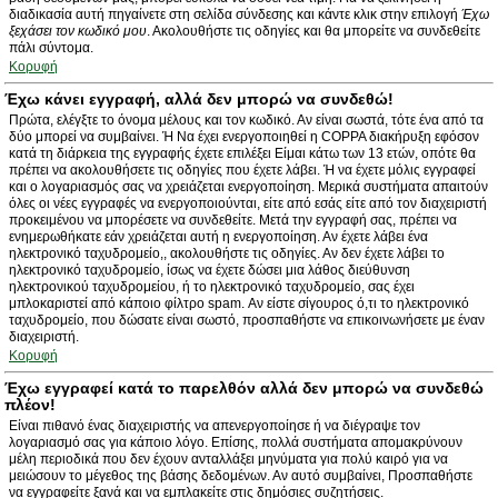
διαδικασία αυτή πηγαίνετε στη σελίδα σύνδεσης και κάντε κλικ στην επιλογή
Έχω
ξεχάσει τον κωδικό μου
. Ακολουθήστε τις οδηγίες και θα μπορείτε να συνδεθείτε
πάλι σύντομα.
Κορυφή
Έχω κάνει εγγραφή, αλλά δεν μπορώ να συνδεθώ!
Πρώτα, ελέγξτε το όνομα μέλους και τον κωδικό. Αν είναι σωστά, τότε ένα από τα
δύο μπορεί να συμβαίνει. Ή Να έχει ενεργοποιηθεί η COPPA διακήρυξη εφόσον
κατά τη διάρκεια της εγγραφής έχετε επιλέξει Είμαι κάτω των 13 ετών, οπότε θα
πρέπει να ακολουθήσετε τις οδηγίες που έχετε λάβει. Ή να έχετε μόλις εγγραφεί
και ο λογαριασμός σας να χρειάζεται ενεργοποίηση. Μερικά συστήματα απαιτούν
όλες οι νέες εγγραφές να ενεργοποιούνται, είτε από εσάς είτε από τον διαχειριστή
προκειμένου να μπορέσετε να συνδεθείτε. Μετά την εγγραφή σας, πρέπει να
ενημερωθήκατε εάν χρειάζεται αυτή η ενεργοποίηση. Αν έχετε λάβει ένα
ηλεκτρονικό ταχυδρομείο,, ακολουθήστε τις οδηγίες. Αν δεν έχετε λάβει το
ηλεκτρονικό ταχυδρομείο, ίσως να έχετε δώσει μια λάθος διεύθυνση
ηλεκτρονικού ταχυδρομείου, ή το ηλεκτρονικό ταχυδρομείο, σας έχει
μπλοκαριστεί από κάποιο φίλτρο spam. Αν είστε σίγουρος ό,τι το ηλεκτρονικό
ταχυδρομείο, που δώσατε είναι σωστό, προσπαθήστε να επικοινωνήσετε με έναν
διαχειριστή.
Κορυφή
Έχω εγγραφεί κατά το παρελθόν αλλά δεν μπορώ να συνδεθώ
πλέον!
Είναι πιθανό ένας διαχειριστής να απενεργοποίησε ή να διέγραψε τον
λογαριασμό σας για κάποιο λόγο. Επίσης, πολλά συστήματα απομακρύνουν
μέλη περιοδικά που δεν έχουν ανταλλάξει μηνύματα για πολύ καιρό για να
μειώσουν το μέγεθος της βάσης δεδομένων. Αν αυτό συμβαίνει, Προσπαθήστε
να εγγραφείτε ξανά και να εμπλακείτε στις δημόσιες συζητήσεις.