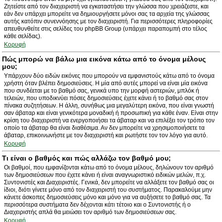
Ζητείστε από τον διαχειριστή να εγκαταστήσει την γλώσσα που χρειάζεστε, και
εάν δεν υπάρχει μπορείτε να δημιουργήσετε μόνοι σας τα αρχεία της γλώσσας
αυτής κατόπιν συνεννόησης με τον διαχειριστή. Για περισσότερες πληροφορίες
απευθυνθείτε στις σελίδες του phpBB Group (υπάρχει παραπομπή στο τέλος
κάθε σελίδας).
Κορυφή
Πώς μπορώ να βάλω μια εικόνα κάτω από το όνομα μέλους
μου;
Υπάρχουν δύο ειδών εικόνες που μπορούν να εμφανιστούς κάτω από το όνομα
χρήστη όταν βλέπει δημοσιεύσεις. Η μία από αυτές μπορεί να είναι μία εικόνα
που συνδέεται με το βαθμό σας, γενικά υπο την μορφή αστεριών, μπλόκ ή
τελειών, που υποδικνύει πόσες δημοσιεύσεις έχετε κάνει ή το βαθμό σας στον
πίνακα συζητήσεων. Η άλλη, συνήθως μια μεγαλύτερη εικόνα, που είναι γνωστή
σαν άβαταρ και είναι γενικότερα μοναδική ή προσωπική για κάθε έναν. Είναι στην
κρίση του διαχειριστή να ενεργοποιήσει τα άβαταρ και να επιλέξει τον τρόπο τον
οποίο τα άβαταρ θα είναι διαθέσιμα. Αν δεν μπορείτε να χρησιμοποιήσετε τα
άβαταρ, επικοινωνήστε με τον διαχειριστή και ρωτήστε τον τον λόγο για αυτό.
Κορυφή
Τι είναι ο βαθμός και πώς αλλάζω τον βαθμό μου;
Οι βαθμοί, που εμφανίζονται κάτω από το όνομα μέλους, δηλώνουν τον αριθμό
των δημοσιεύσεων που έχετε κάνει ή είναι αναγνωριστικό ειδικών μελών, π.χ.
Συντονιστές και Διαχειριστές. Γενικά, δεν μπορείτε να αλλάξετε τον βαθμό σας οι
ίδιοι, διότι γίνετε μόνο από τον διαχειριστή του συστήματος. Παρακαλούμε μην
κάνετε άσκοπες δημοσιεύσεις μόνο και μόνο για να αυξήσετε το βαθμό σας. Τα
περισσότερα συστήματα δεν δέχονται κάτι τέτοιο και ο Συντονιστής ή ο
Διαχειριστής απλά θα μειώσει τον αριθμό των δημοσιεύσεων σας.
Κορυφή