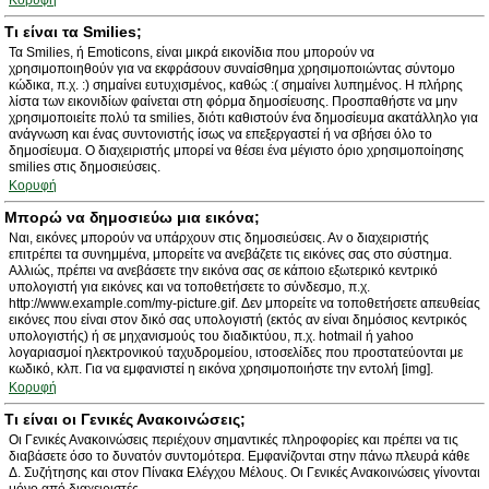
Κορυφή
Τι είναι τα Smilies;
Τα Smilies, ή Emoticons, είναι μικρά εικονίδια που μπορούν να
χρησιμοποιηθούν για να εκφράσουν συναίσθημα χρησιμοποιώντας σύντομο
κώδικα, π.χ. :) σημαίνει ευτυχισμένος, καθώς :( σημαίνει λυπημένος. Η πλήρης
λίστα των εικονιδίων φαίνεται στη φόρμα δημοσίευσης. Προσπαθήστε να μην
χρησιμοποιείτε πολύ τα smilies, διότι καθιστούν ένα δημοσίευμα ακατάλληλο για
ανάγνωση και ένας συντονιστής ίσως να επεξεργαστεί ή να σβήσει όλο το
δημοσίευμα. Ο διαχειριστής μπορεί να θέσει ένα μέγιστο όριο χρησιμοποίησης
smilies στις δημοσιεύσεις.
Κορυφή
Μπορώ να δημοσιεύω μια εικόνα;
Ναι, εικόνες μπορούν να υπάρχουν στις δημοσιεύσεις. Αν ο διαχειριστής
επιτρέπει τα συνημμένα, μπορείτε να ανεβάζετε τις εικόνες σας στο σύστημα.
Αλλιώς, πρέπει να ανεβάσετε την εικόνα σας σε κάποιο εξωτερικό κεντρικό
υπολογιστή για εικόνες και να τοποθετήσετε το σύνδεσμο, π.χ.
http://www.example.com/my-picture.gif. Δεν μπορείτε να τοποθετήσετε απευθείας
εικόνες που είναι στον δικό σας υπολογιστή (εκτός αν είναι δημόσιος κεντρικός
υπολογιστής) ή σε μηχανισμούς του διαδικτύου, π.χ. hotmail ή yahoo
λογαριασμοί ηλεκτρονικού ταχυδρομείου, ιστοσελίδες που προστατεύονται με
κωδικό, κλπ. Για να εμφανιστεί η εικόνα χρησιμοποιήστε την εντολή [img].
Κορυφή
Τι είναι οι Γενικές Ανακοινώσεις;
Οι Γενικές Ανακοινώσεις περιέχουν σημαντικές πληροφορίες και πρέπει να τις
διαβάσετε όσο το δυνατόν συντομότερα. Εμφανίζονται στην πάνω πλευρά κάθε
Δ. Συζήτησης και στον Πίνακα Ελέγχου Μέλους. Οι Γενικές Ανακοινώσεις γίνονται