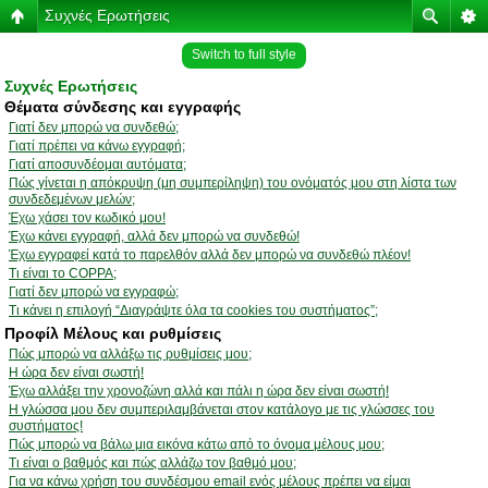
Συχνές Ερωτήσεις
Switch to full style
Συχνές Ερωτήσεις
Θέματα σύνδεσης και εγγραφής
Γιατί δεν μπορώ να συνδεθώ;
Γιατί πρέπει να κάνω εγγραφή;
Γιατί αποσυνδέομαι αυτόματα;
Πώς γίνεται η απόκρυψη (μη συμπερίληψη) του ονόματός μου στη λίστα των
συνδεδεμένων μελών;
Έχω χάσει τον κωδικό μου!
Έχω κάνει εγγραφή, αλλά δεν μπορώ να συνδεθώ!
Έχω εγγραφεί κατά το παρελθόν αλλά δεν μπορώ να συνδεθώ πλέον!
Τι είναι το COPPA;
Γιατί δεν μπορώ να εγγραφώ;
Τι κάνει η επιλογή “Διαγράψτε όλα τα cookies του συστήματος”;
Προφίλ Μέλους και ρυθμίσεις
Πώς μπορώ να αλλάξω τις ρυθμίσεις μου;
Η ώρα δεν είναι σωστή!
Έχω αλλάξει την χρονοζώνη αλλά και πάλι η ώρα δεν είναι σωστή!
Η γλώσσα μου δεν συμπεριλαμβάνεται στον κατάλογο με τις γλώσσες του
συστήματος!
Πώς μπορώ να βάλω μια εικόνα κάτω από το όνομα μέλους μου;
Τι είναι ο βαθμός και πώς αλλάζω τον βαθμό μου;
Για να κάνω χρήση του συνδέσμου email ενός μέλους πρέπει να είμαι