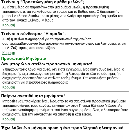
Τι είναι η “Προεπιλεγμένη ομάδα μελών”;
Αν είστε μέλος σε παραπάνω από μια ομάδα μελών, η προεπιλεγμένη
χρησιμοποιείτε για να καθορίσει το χρώμα και το βαθμό σας. Ο διαχειριστής
μπορεί να δώσει δικαίωμα στο μέλος να αλλάξει την προεπιλεγμένη ομάδα του
από τον Πίνακα Ελέγχου Μέλους.
Κορυφή
Τι είναι ο σύνδεσμος "Η ομάδα”;
Αυτή η σελίδα πληροφορεί για το προσωπικό της σελίδας,
συμπεριλαμβανομένου διαχειριστών και συντονιστών όπως και λεπτομέρειες για
τις Δ. Συζητήσεις που συντονίζουν.
Κορυφή
Προσωπικά Μηνύματα
Δεν μπορώ να στείλω προσωπικά μηνύματα!
Υπάρχουν τρεις λόγοι για αυτό, δεν είστε εγγεγραμμένος και/ή συνδεδεμένος, ο
διαχειριστής έχει απενεργοποιήσει αυτή τη λειτουργία σε όλο το σύστημα, ή ο
διαχειριστής δεν επιτρέπει να στείλετε εσείς μήνυμα. Επικοινωνήστε με έναν
διαχειριστή για περισσότερες πληροφορίες.
Κορυφή
Παίρνω ανεπιθύμητα μηνύματα!
Μπορείτε να μπλοκάρετε ένα μέλος από το να σας στέλνει προσωπικά μηνύματα
χρησιμοποιώντας τους κανόνες μηνυμάτων στον Πίνακα Ελέγχου Μέλους. Αν
παίρνετε ανεπιθύμητα μηνύματα από έναν συγκεκριμένο μέλος, ειδοποιήστε έναν
διαχειριστή, έχει την δυνατότητα να αποτρέψει κάτι τέτοιο.
Κορυφή
Έχω λάβει ένα μήνυμα spam ή ένα προσβλητικό ηλεκτρονικό