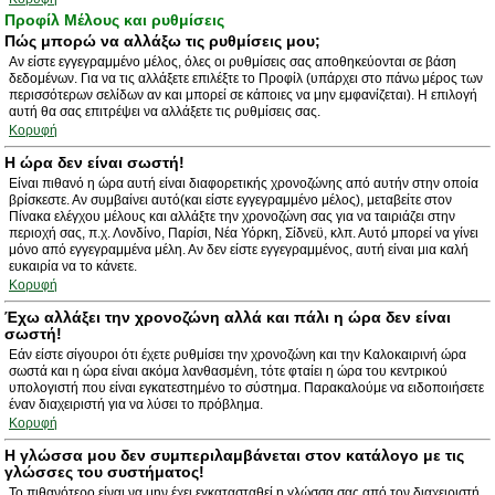
Προφίλ Μέλους και ρυθμίσεις
Πώς μπορώ να αλλάξω τις ρυθμίσεις μου;
Αν είστε εγγεγραμμένο μέλος, όλες οι ρυθμίσεις σας αποθηκεύονται σε βάση
δεδομένων. Για να τις αλλάξετε επιλέξτε το Προφίλ (υπάρχει στο πάνω μέρος των
περισσότερων σελίδων αν και μπορεί σε κάποιες να μην εμφανίζεται). Η επιλογή
αυτή θα σας επιτρέψει να αλλάξετε τις ρυθμίσεις σας.
Κορυφή
Η ώρα δεν είναι σωστή!
Είναι πιθανό η ώρα αυτή είναι διαφορετικής χρονοζώνης από αυτήν στην οποία
βρίσκεστε. Αν συμβαίνει αυτό(και είστε εγγεγραμμένο μέλος), μεταβείτε στον
Πίνακα ελέγχου μέλους και αλλάξτε την χρονοζώνη σας για να ταιριάζει στην
περιοχή σας, π.χ. Λονδίνο, Παρίσι, Νέα Υόρκη, Σίδνεϋ, κλπ. Αυτό μπορεί να γίνει
μόνο από εγγεγραμμένα μέλη. Αν δεν είστε εγγεγραμμένος, αυτή είναι μια καλή
ευκαιρία να το κάνετε.
Κορυφή
Έχω αλλάξει την χρονοζώνη αλλά και πάλι η ώρα δεν είναι
σωστή!
Εάν είστε σίγουροι ότι έχετε ρυθμίσει την χρονοζώνη και την Καλοκαιρινή ώρα
σωστά και η ώρα είναι ακόμα λανθασμένη, τότε φταίει η ώρα του κεντρικού
υπολογιστή που είναι εγκατεστημένο το σύστημα. Παρακαλούμε να ειδοποιήσετε
έναν διαχειριστή για να λύσει το πρόβλημα.
Κορυφή
Η γλώσσα μου δεν συμπεριλαμβάνεται στον κατάλογο με τις
γλώσσες του συστήματος!
Το πιθανότερο είναι να μην έχει εγκατασταθεί η γλώσσα σας από τον διαχειριστή.