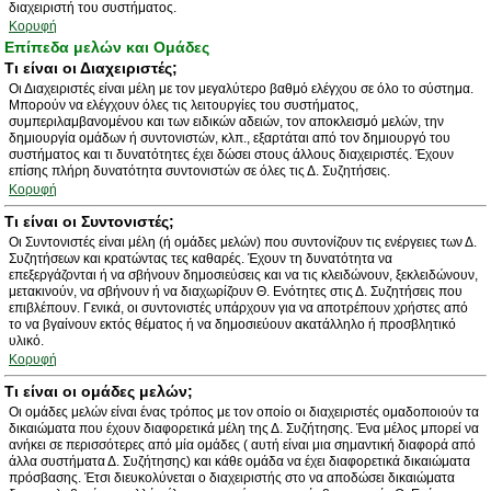
διαχειριστή του συστήματος.
Κορυφή
Επίπεδα μελών και Ομάδες
Τι είναι οι Διαχειριστές;
Οι Διαχειριστές είναι μέλη με τον μεγαλύτερο βαθμό ελέγχου σε όλο το σύστημα.
Μπορούν να ελέγχουν όλες τις λειτουργίες του συστήματος,
συμπεριλαμβανομένου και των ειδικών αδειών, τον αποκλεισμό μελών, την
δημιουργία ομάδων ή συντονιστών, κλπ., εξαρτάται από τον δημιουργό του
συστήματος και τι δυνατότητες έχει δώσει στους άλλους διαχειριστές. Έχουν
επίσης πλήρη δυνατότητα συντονιστών σε όλες τις Δ. Συζητήσεις.
Κορυφή
Τι είναι οι Συντονιστές;
Οι Συντονιστές είναι μέλη (ή ομάδες μελών) που συντονίζουν τις ενέργειες των Δ.
Συζητήσεων και κρατώντας τες καθαρές. Έχουν τη δυνατότητα να
επεξεργάζονται ή να σβήνουν δημοσιεύσεις και να τις κλειδώνουν, ξεκλειδώνουν,
μετακινούν, να σβήνουν ή να διαχωρίζουν Θ. Ενότητες στις Δ. Συζητήσεις που
επιβλέπουν. Γενικά, οι συντονιστές υπάρχουν για να αποτρέπουν χρήστες από
το να βγαίνουν εκτός θέματος ή να δημοσιεύουν ακατάλληλο ή προσβλητικό
υλικό.
Κορυφή
Τι είναι οι ομάδες μελών;
Οι ομάδες μελών είναι ένας τρόπος με τον οποίο οι διαχειριστές ομαδοποιούν τα
δικαιώματα που έχουν διαφορετικά μέλη της Δ. Συζήτησης. Ένα μέλος μπορεί να
ανήκει σε περισσότερες από μία ομάδες ( αυτή είναι μια σημαντική διαφορά από
άλλα συστήματα Δ. Συζήτησης) και κάθε ομάδα να έχει διαφορετικά δικαιώματα
πρόσβασης. Έτσι διευκολύνεται ο διαχειριστής στο να αποδώσει δικαιώματα