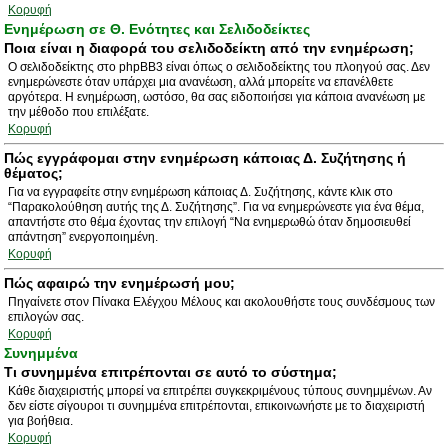
Κορυφή
Ενημέρωση σε Θ. Ενότητες και Σελιδοδείκτες
Ποια είναι η διαφορά του σελιδοδείκτη από την ενημέρωση;
Ο σελιδοδείκτης στο phpBB3 είναι όπως ο σελιδοδείκτης του πλοηγού σας. Δεν
ενημερώνεστε όταν υπάρχει μια ανανέωση, αλλά μπορείτε να επανέλθετε
αργότερα. Η ενημέρωση, ωστόσο, θα σας ειδοποιήσει για κάποια ανανέωση με
την μέθοδο που επιλέξατε.
Κορυφή
Πώς εγγράφομαι στην ενημέρωση κάποιας Δ. Συζήτησης ή
θέματος;
Για να εγγραφείτε στην ενημέρωση κάποιας Δ. Συζήτησης, κάντε κλικ στο
“Παρακολούθηση αυτής της Δ. Συζήτησης”. Για να ενημερώνεστε για ένα θέμα,
απαντήστε στο θέμα έχοντας την επιλογή “Να ενημερωθώ όταν δημοσιευθεί
απάντηση” ενεργοποιημένη.
Κορυφή
Πώς αφαιρώ την ενημέρωσή μου;
Πηγαίνετε στον Πίνακα Ελέγχου Μέλους και ακολουθήστε τους συνδέσμους των
επιλογών σας.
Κορυφή
Συνημμένα
Τι συνημμένα επιτρέπονται σε αυτό το σύστημα;
Κάθε διαχειριστής μπορεί να επιτρέπει συγκεκριμένους τύπους συνημμένων. Αν
δεν είστε σίγουροι τι συνημμένα επιτρέπονται, επικοινωνήστε με το διαχειριστή
για βοήθεια.
Κορυφή