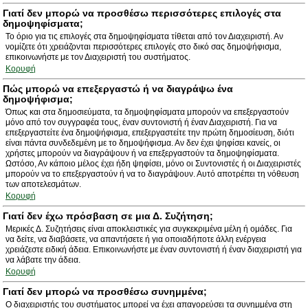
Γιατί δεν μπορώ να προσθέσω περισσότερες επιλογές στα
δημοψηφίσματα;
Το όριο για τις επιλογές στα δημοψηφίσματα τίθεται από τον Διαχειριστή. Αν
νομίζετε ότι χρειάζονται περισσότερες επιλογές στο δικό σας δημοψήφισμα,
επικοινωνήστε με τον Διαχειριστή του συστήματος.
Κορυφή
Πώς μπορώ να επεξεργαστώ ή να διαγράψω ένα
δημοψήφισμα;
Όπως και στα δημοσιεύματα, τα δημοψηφίσματα μπορούν να επεξεργαστούν
μόνο από τον συγγραφέα τους, έναν συντονιστή ή έναν Διαχειριστή. Για να
επεξεργαστείτε ένα δημοψήφισμα, επεξεργαστείτε την πρώτη δημοσίευση, διότι
είναι πάντα συνδεδεμένη με το δημοψήφισμα. Αν δεν έχει ψηφίσει κανείς, οι
χρήστες μπορούν να διαγράψουν ή να επεξεργαστούν τα δημοψηφίσματα.
Ωστόσο, Αν κάποιο μέλος έχει ήδη ψηφίσει, μόνο οι Συντονιστές ή οι Διαχειριστές
μπορούν να το επεξεργαστούν ή να το διαγράψουν. Αυτό αποτρέπει τη νόθευση
των αποτελεσμάτων.
Κορυφή
Γιατί δεν έχω πρόσβαση σε μια Δ. Συζήτηση;
Μερικές Δ. Συζητήσεις είναι αποκλειστικές για συγκεκριμένα μέλη ή ομάδες. Για
να δείτε, να διαβάσετε, να απαντήσετε ή για οποιαδήποτε άλλη ενέργεια
χρειάζεστε ειδική άδεια. Επικοινωνήστε με έναν συντονιστή ή έναν διαχειριστή για
να λάβατε την άδεια.
Κορυφή
Γιατί δεν μπορώ να προσθέσω συνημμένα;
Ο διαχειριστής του συστήματος μπορεί να έχει απαγορεύσει τα συνημμένα στη