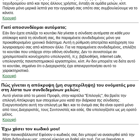
ταχυδρομείου από και προς άλλους χρήστες, ένταξη σε ομάδα μελών, κλπ.
Παίρνει μόνο μερικά λεπτά για την εγγραφή σας οπότε σας συμβουλεύουμε να το
κάνετε.
Κορυφή
Γιατί αποσυνδέομαι αυτόματα;
Εάν δεν έχετε επιλέξει το κουτάκι
Να γίνεται η σύνδεση αυτόματα σε κάθε μου
επίσκεψη
κατά τη σύνδεσή σας, θα παραμένετε συνδεδεμένος μόνο για
προκαθορισμένο χρονικό διάστημα. Αυτή η ρύθμιση αποτρέπει κατάχρηση του
λογαριασμού σας από κάποιον άλλο. Για να παραμείνετε συνδεδεμένος, επιλέξτε
το κουτάκι που υπάρχει στην οθόνη σύνδεσης. Δεν το συνιστούμε αν
χρησιμοποιείτε κοινόχρηστο υπολογιστή, π.χ. βιβλιοθήκη, internet cafe,
υπολογιστής πανεπιστημιακού εργαστηρίου, κλπ. Αν δεν μπορείτε να δείτε αυτό
το κουτάκι, σημαίνει ότι ο Διαχειριστής έχει απενεργοποιήσει αυτό το
χαρακτηριστικό.
Κορυφή
Πώς γίνεται η απόκρυψη (μη συμπερίληψη) του ονόματός μου
στη λίστα των συνδεδεμένων μελών;
Αυτό γίνεται από το μενού Προφίλ, στην καρτέλα "Επιλογές", θα βρείτε την
επιλογή
Απόκρυψη των στοιχείων μου κατά την διάρκεια της σύνδεσης
.
Ενεργοποιήστε αυτή την επιλογή με
Ναι
και το όνομά σας θα είναι ορατό μόνο
από τους Διαχειριστές, τους Συντονιστές και εσάς. Θα υπολογίζεστε ως μη ορατό
μέλος.
Κορυφή
Έχω χάσει τον κωδικό μου!
Μην πανικοβάλλεστε! Εφόσον ο κωδικός σας δεν μπορεί να ανασυρθεί από την
βάση δεδομένων μας, μπορεί εύκολα να δοθεί νέα τιμή. Για να ξεκινήσει η