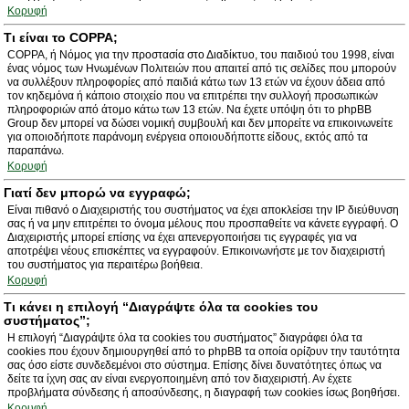
Κορυφή
Τι είναι το COPPA;
COPPA, ή Νόμος για την προστασία στο Διαδίκτυο, του παιδιού του 1998, είναι
ένας νόμος των Ηνωμένων Πολιτειών που απαιτεί από τις σελίδες που μπορούν
να συλλέξουν πληροφορίες από παιδιά κάτω των 13 ετών να έχουν άδεια από
τον κηδεμόνα ή κάποιο στοιχείο που να επιτρέπει την συλλογή προσωπικών
πληροφοριών από άτομο κάτω των 13 ετών. Να έχετε υπόψη ότι το phpBB
Group δεν μπορεί να δώσει νομική συμβουλή και δεν μπορείτε να επικοινωνείτε
για οποιοδήποτε παράνομη ενέργεια οποιουδήποττε είδους, εκτός από τα
παραπάνω.
Κορυφή
Γιατί δεν μπορώ να εγγραφώ;
Είναι πιθανό ο Διαχειριστής του συστήματος να έχει αποκλείσει την IP διεύθυνση
σας ή να μην επιτρέπει το όνομα μέλους που προσπαθείτε να κάνετε εγγραφή. Ο
Διαχειριστής μπορεί επίσης να έχει απενεργοποιήσει τις εγγραφές για να
αποτρέψει νέους επισκέπτες να εγγραφούν. Επικοινωνήστε με τον διαχειριστή
του συστήματος για περαιτέρω βοήθεια.
Κορυφή
Τι κάνει η επιλογή “Διαγράψτε όλα τα cookies του
συστήματος”;
Η επιλογή “Διαγράψτε όλα τα cookies του συστήματος” διαγράφει όλα τα
cookies που έχουν δημιουργηθεί από το phpBB τα οποία ορίζουν την ταυτότητα
σας όσο είστε συνδεδεμένοι στο σύστημα. Επίσης δίνει δυνατότητες όπως να
δείτε τα ίχνη σας αν είναι ενεργοποιημένη από τον διαχειριστή. Αν έχετε
προβλήματα σύνδεσης ή αποσύνδεσης, η διαγραφή των cookies ίσως βοηθήσει.
Κορυφή