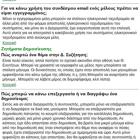
Για να κάνω χρήση του συνδέσμου email ενός μέλους πρέπει να
είμαι εγγεγραμμένος;
Μόνο οι εγγεγραμμένοι μέλη μπορούν να στείλουν ηλεκτρονικό ταχυδρομείο σε
άλλα μέλη από την φόρμα αποστολής ηλεκτρονικού ταχυδρομείου του
συστήματος, και μόνο αν ο Διαχειριστής έχει ενεργοποιήσει αυτή την επιλογή.
Αυτό γίνετε για να αποτραπεί η κακόβουλη χρήση του συστήματος ηλεκτρονικού
ταχυδρομείου από ανώνυμα μέλη.
Κορυφή
Ζητήματα Δημοσίευσης
Πώς αναρτώ ένα θέμα στην Δ. Συζήτηση;
Είναι πολύ εύκολο, απλά πατήστε το σχετικό εικονίδιο στην οθόνη των Θ.
Ενοτήτων. Μπορεί να χρειαστεί να εγγραφείτε ως μέλος πριν μπορέσετε να
στείλετε μήνυμα. Οι δυνατότητες τις οποίες έχετε στην αποστολή των μηνυμάτων
εμφανίζονται στο κάτω τμήμα της οθόνης π.χ. (στη Μπορείτε να αναρτήσετε νέο
μήνυμα , Μπορείτε να λάβετε μέρος σε δημοψήφισμα, κλπ λίστα)
Κορυφή
Πώς μπορώ να κάνω επεξεργασία ή να διαγράψω ένα
δημοσίευμα;
Εκτός και αν είστε διαχειριστής ή συντονιστής, μπορείτε μόνο να επεξεργαστείτε
ή να διαγράψετε τα δικά σας μηνύματα. Μπορείτε να επεξεργαστείτε μια
δημοσίευση πατώντας το κουμπί επεξεργασίας για την κατάλληλη δημοσίευση,
μερικές φορές για μόνο μικρό χρονικό διάστημα από την δημοσίευση. Αν
κάποιος έχει ήδη απαντήσει στην δημοσίεση, θα βρείτε ένα μικρό μήνυμα κάτω
από την δημοσίευσή σας όταν επιστρέψετε στο θέμα που αναφέρει το πόσες
φορές έχετε επεξεργαστεί την δημοσίευση με ημερομηνία και ώρα. Αυτό μόνο
εμφανίζετε αν κάποιος έχει απαντήσει, δεν θα εμφανίζεται αν ένας συντονιστής ή