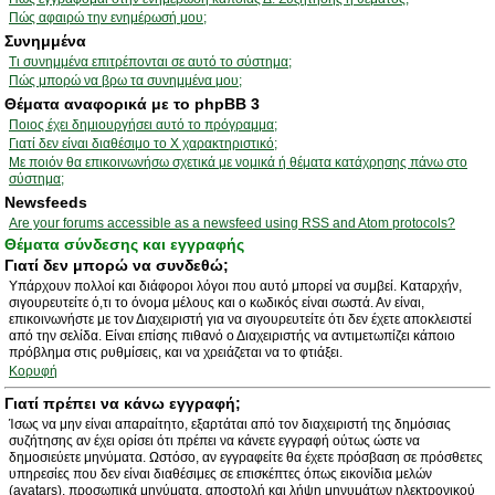
Πώς αφαιρώ την ενημέρωσή μου;
Συνημμένα
Τι συνημμένα επιτρέπονται σε αυτό το σύστημα;
Πώς μπορώ να βρω τα συνημμένα μου;
Θέματα αναφορικά με το phpBB 3
Ποιος έχει δημιουργήσει αυτό το πρόγραμμα;
Γιατί δεν είναι διαθέσιμο το Χ χαρακτηριστικό;
Με ποιόν θα επικοινωνήσω σχετικά με νομικά ή θέματα κατάχρησης πάνω στο
σύστημα;
Newsfeeds
Are your forums accessible as a newsfeed using RSS and Atom protocols?
Θέματα σύνδεσης και εγγραφής
Γιατί δεν μπορώ να συνδεθώ;
Υπάρχουν πολλοί και διάφοροι λόγοι που αυτό μπορεί να συμβεί. Καταρχήν,
σιγουρευτείτε ό,τι το όνομα μέλους και ο κωδικός είναι σωστά. Αν είναι,
επικοινωνήστε με τον Διαχειριστή για να σιγουρευτείτε ότι δεν έχετε αποκλειστεί
από την σελίδα. Είναι επίσης πιθανό ο Διαχειριστής να αντιμετωπίζει κάποιο
πρόβλημα στις ρυθμίσεις, και να χρειάζεται να το φτιάξει.
Κορυφή
Γιατί πρέπει να κάνω εγγραφή;
Ίσως να μην είναι απαραίτητο, εξαρτάται από τον διαχειριστή της δημόσιας
συζήτησης αν έχει ορίσει ότι πρέπει να κάνετε εγγραφή ούτως ώστε να
δημοσιεύετε μηνύματα. Ωστόσο, αν εγγραφείτε θα έχετε πρόσβαση σε πρόσθετες
υπηρεσίες που δεν είναι διαθέσιμες σε επισκέπτες όπως εικονίδια μελών
(avatars), προσωπικά μηνύματα, αποστολή και λήψη μηνυμάτων ηλεκτρονικού