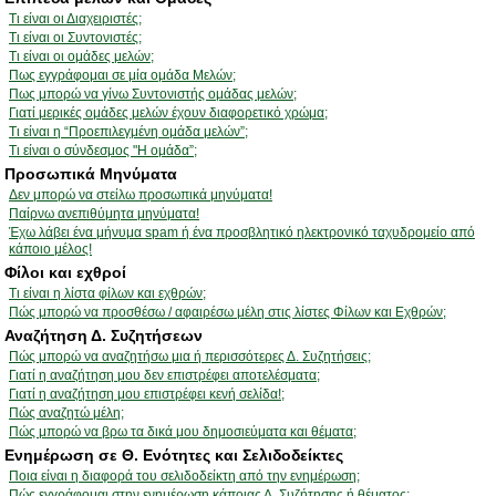
Τι είναι οι Διαχειριστές;
Τι είναι οι Συντονιστές;
Τι είναι οι ομάδες μελών;
Πως εγγράφομαι σε μία ομάδα Μελών;
Πως μπορώ να γίνω Συντονιστής ομάδας μελών;
Γιατί μερικές ομάδες μελών έχουν διαφορετικό χρώμα;
Τι είναι η “Προεπιλεγμένη ομάδα μελών”;
Τι είναι ο σύνδεσμος "Η ομάδα”;
Προσωπικά Μηνύματα
Δεν μπορώ να στείλω προσωπικά μηνύματα!
Παίρνω ανεπιθύμητα μηνύματα!
Έχω λάβει ένα μήνυμα spam ή ένα προσβλητικό ηλεκτρονικό ταχυδρομείο από
κάποιο μέλος!
Φίλοι και εχθροί
Τι είναι η λίστα φίλων και εχθρών;
Πώς μπορώ να προσθέσω / αφαιρέσω μέλη στις λίστες Φίλων και Εχθρών;
Αναζήτηση Δ. Συζητήσεων
Πώς μπορώ να αναζητήσω μια ή περισσότερες Δ. Συζητήσεις;
Γιατί η αναζήτηση μου δεν επιστρέφει αποτελέσματα;
Γιατί η αναζήτηση μου επιστρέφει κενή σελίδα!;
Πώς αναζητώ μέλη;
Πώς μπορώ να βρω τα δικά μου δημοσιεύματα και θέματα;
Ενημέρωση σε Θ. Ενότητες και Σελιδοδείκτες
Ποια είναι η διαφορά του σελιδοδείκτη από την ενημέρωση;
Πώς εγγράφομαι στην ενημέρωση κάποιας Δ. Συζήτησης ή θέματος;