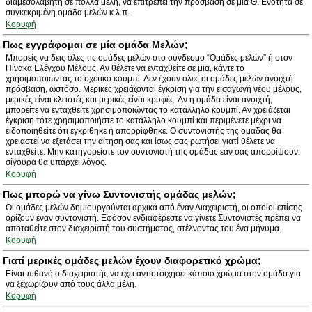
διαμεσολαβητή σε πολλά μέλη, να επιτρέπει την πρόσβαση σε μία Θ. Ενότητα σε
συγκεκριμένη ομάδα μελών κ.λ.π.
Κορυφή
Πως εγγράφομαι σε μία ομάδα Μελών;
Μπορείς να δεις όλες τις ομάδες μελών στο σύνδεσμο “Ομάδες μελών” ή στον
Πίνακα Ελέγχου Μέλους. Αν θέλετε να ενταχθείτε σε μια, κάντε το
χρησιμοποιώντας το σχετικό κουμπί. Δεν έχουν όλες οι ομάδες μελών ανοιχτή
πρόσβαση, ωστόσο. Μερικές χρειάζονται έγκριση για την εισαγωγή νέου μέλους,
μερικές είναι κλειστές και μερικές είναι κρυφές. Αν η ομάδα είναι ανοιχτή,
μπορείτε να ενταχθείτε χρησιμοποιώντας το κατάλληλο κουμπί. Αν χρειάζεται
έγκριση τότε χρησιμοποιήστε το κατάλληλο κουμπί και περιμένετε μέχρι να
ειδοποιηθείτε ότι εγκρίθηκε ή απορρίφθηκε. Ο συντονιστής της ομάδας θα
χρειαστεί να εξετάσει την αίτηση σας και ίσως σας ρωτήσει γιατί θέλετε να
ενταχθείτε. Μην κατηγορείστε τον συντονιστή της ομάδας εάν σας απορρίψουν,
σίγουρα θα υπάρχει λόγος.
Κορυφή
Πως μπορώ να γίνω Συντονιστής ομάδας μελών;
Οι ομάδες μελών δημιουργούνται αρχικά από έναν Διαχειριστή, οι οποίοι επίσης
ορίζουν έναν συντονιστή. Εφόσον ενδιαφέρεστε να γίνετε Συντονιστές πρέπει να
αποταθείτε στον διαχειριστή του συστήματος, στέλνοντας του ένα μήνυμα.
Κορυφή
Γιατί μερικές ομάδες μελών έχουν διαφορετικό χρώμα;
Είναι πιθανό ο διαχειριστής να έχει αντιστοιχήσει κάποιο χρώμα στην ομάδα για
να ξεχωρίζουν από τους άλλα μέλη.
Κορυφή