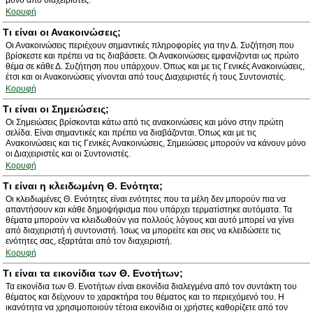
μόνο από διαχειριστές.
Κορυφή
Τι είναι οι Ανακοινώσεις;
Οι Ανακοινώσεις περιέχουν σημαντικές πληροφορίες για την Δ. Συζήτηση που
βρίσκεστε και πρέπει να τις διαβάσετε. Οι Ανακοινώσεις εμφανίζονται ως πρώτο
θέμα σε κάθε Δ. Συζήτηση που υπάρχουν. Όπως και με τις Γενικές Ανακοινώσεις,
έτσι και οι Ανακοινώσεις γίνονται από τους Διαχειριστές ή τους Συντονιστές.
Κορυφή
Τι είναι οι Σημειώσεις;
Οι Σημειώσεις βρίσκονται κάτω από τις ανακοινώσεις και μόνο στην πρώτη
σελίδα. Είναι σημαντικές και πρέπει να διαβάζονται. Όπως και με τις
Ανακοινώσεις και τις Γενικές Ανακοινώσεις, Σημειώσεις μπορούν να κάνουν μόνο
οι Διαχειριστές και οι Συντονιστές.
Κορυφή
Τι είναι η κλειδωμένη Θ. Ενότητα;
Οι κλειδωμένες Θ. Ενότητες είναι ενότητες που τα μέλη δεν μπορούν πια να
απαντήσουν και κάθε δημοψήφισμα που υπάρχει τερματίστηκε αυτόματα. Τα
θέματα μπορούν να κλειδωθούν για πολλούς λόγους και αυτό μπορεί να γίνει
από διαχειριστή ή συντονιστή. Ίσως να μπορείτε και σεις να κλειδώσετε τις
ενότητες σας, εξαρτάται από τον διαχειριστή.
Κορυφή
Τι είναι τα εικονίδια των Θ. Ενοτήτων;
Τα εικονίδια των Θ. Ενοτήτων είναι εικονίδια διαλεγμένα από τον συντάκτη του
θέματος και δείχνουν το χαρακτήρα του θέματος και το περιεχόμενό του. Η
ικανότητα να χρησιμοποιούν τέτοια εικονίδια οι χρήστες καθορίζετε από τον