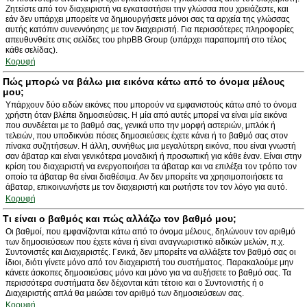
Ζητείστε από τον διαχειριστή να εγκαταστήσει την γλώσσα που χρειάζεστε, και
εάν δεν υπάρχει μπορείτε να δημιουργήσετε μόνοι σας τα αρχεία της γλώσσας
αυτής κατόπιν συνεννόησης με τον διαχειριστή. Για περισσότερες πληροφορίες
απευθυνθείτε στις σελίδες του phpBB Group (υπάρχει παραπομπή στο τέλος
κάθε σελίδας).
Κορυφή
Πώς μπορώ να βάλω μια εικόνα κάτω από το όνομα μέλους
μου;
Υπάρχουν δύο ειδών εικόνες που μπορούν να εμφανιστούς κάτω από το όνομα
χρήστη όταν βλέπει δημοσιεύσεις. Η μία από αυτές μπορεί να είναι μία εικόνα
που συνδέεται με το βαθμό σας, γενικά υπο την μορφή αστεριών, μπλόκ ή
τελειών, που υποδικνύει πόσες δημοσιεύσεις έχετε κάνει ή το βαθμό σας στον
πίνακα συζητήσεων. Η άλλη, συνήθως μια μεγαλύτερη εικόνα, που είναι γνωστή
σαν άβαταρ και είναι γενικότερα μοναδική ή προσωπική για κάθε έναν. Είναι στην
κρίση του διαχειριστή να ενεργοποιήσει τα άβαταρ και να επιλέξει τον τρόπο τον
οποίο τα άβαταρ θα είναι διαθέσιμα. Αν δεν μπορείτε να χρησιμοποιήσετε τα
άβαταρ, επικοινωνήστε με τον διαχειριστή και ρωτήστε τον τον λόγο για αυτό.
Κορυφή
Τι είναι ο βαθμός και πώς αλλάζω τον βαθμό μου;
Οι βαθμοί, που εμφανίζονται κάτω από το όνομα μέλους, δηλώνουν τον αριθμό
των δημοσιεύσεων που έχετε κάνει ή είναι αναγνωριστικό ειδικών μελών, π.χ.
Συντονιστές και Διαχειριστές. Γενικά, δεν μπορείτε να αλλάξετε τον βαθμό σας οι
ίδιοι, διότι γίνετε μόνο από τον διαχειριστή του συστήματος. Παρακαλούμε μην
κάνετε άσκοπες δημοσιεύσεις μόνο και μόνο για να αυξήσετε το βαθμό σας. Τα
περισσότερα συστήματα δεν δέχονται κάτι τέτοιο και ο Συντονιστής ή ο
Διαχειριστής απλά θα μειώσει τον αριθμό των δημοσιεύσεων σας.
Κορυφή