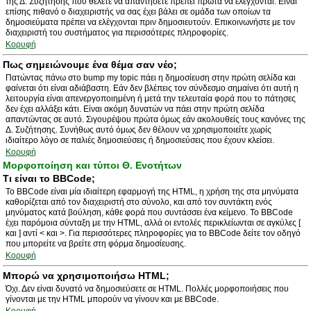
της Δ. Συζήτησης που θέλετε να απαντήσετε πρέπει πρώτα να ελέγχονται. Είναι
επίσης πιθανό ο διαχειριστής να σας έχει βάλει σε ομάδα των οποίων τα
δημοσιεύματα πρέπει να ελέγχονται πριν δημοσιευτούν. Επικοινωνήστε με τον
διαχειριστή του συστήματος για περισσότερες πληροφορίες.
Κορυφή
Πως σημειώνουμε ένα θέμα σαν νέο;
Πατώντας πάνω στο bump my topic πάει η δημοσίευση στην πρώτη σελίδα και
φαίνεται ότι είναι αδιάβαστη. Εάν δεν βλέπεις τον σύνδεσμο σημαίνει ότι αυτή η
λειτουργία είναι απενεργοποιημένη ή μετά την τελευταία φορά που το πάτησες
δεν έχει αλλάξει κάτι. Είναι ακόμη δυνατών να πάει στην πρώτη σελίδα
απαντώντας σε αυτό. Σιγουρέψου πρώτα όμως εάν ακολουθείς τους κανόνες της
Δ. Συζήτησης. Συνήθως αυτό όμως δεν θέλουν να χρησιμοποιείτε χωρίς
ιδιαίτερο λόγο σε παλιές δημοσιεύσεις ή δημοσιεύσεις που έχουν κλείσει.
Κορυφή
Μορφοποίηση και τύποι Θ. Ενοτήτων
Τι είναι το BBCode;
Το BBCode είναι μία ιδιαίτερη εφαρμογή της HTML, η χρήση της στα μηνύματα
καθορίζεται από τον διαχειριστή στο σύνολο, και από τον συντάκτη ενός
μηνύματος κατά βούληση, κάθε φορά που συντάσσει ένα κείμενο. Το BBCode
έχει παρόμοια σύνταξη με την HTML, αλλά οι εντολές περικλείωνται σε αγκύλες [
και ] αντί < και >. Για περισσότερες πληροφορίες για το BBCode δείτε τον οδηγό
που μπορείτε να βρείτε στη φόρμα δημοσίευσης.
Κορυφή
Μπορώ να χρησιμοποιήσω HTML;
Όχι. Δεν είναι δυνατό να δημοσιεύσετε σε HTML. Πολλές μορφοποιήσεις που
γίνονται με την HTML μπορούν να γίνουν και με BBCode.