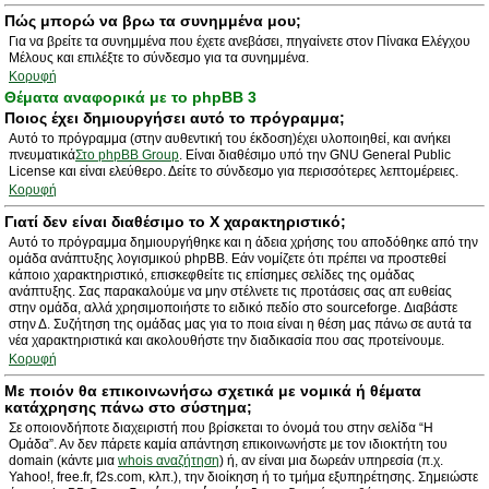
Πώς μπορώ να βρω τα συνημμένα μου;
Για να βρείτε τα συνημμένα που έχετε ανεβάσει, πηγαίνετε στον Πίνακα Ελέγχου
Μέλους και επιλέξτε το σύνδεσμο για τα συνημμένα.
Κορυφή
Θέματα αναφορικά με το phpBB 3
Ποιος έχει δημιουργήσει αυτό το πρόγραμμα;
Αυτό το πρόγραμμα (στην αυθεντική του έκδοση)έχει υλοποιηθεί, και ανήκει
πνευματικά
Στο phpBB Group
. Είναι διαθέσιμο υπό την GNU General Public
License και είναι ελεύθερο. Δείτε το σύνδεσμο για περισσότερες λεπτομέρειες.
Κορυφή
Γιατί δεν είναι διαθέσιμο το Χ χαρακτηριστικό;
Αυτό το πρόγραμμα δημιουργήθηκε και η άδεια χρήσης του αποδόθηκε από την
ομάδα ανάπτυξης λογισμικού phpBB. Εάν νομίζετε ότι πρέπει να προστεθεί
κάποιο χαρακτηριστικό, επισκεφθείτε τις επίσημες σελίδες της ομάδας
ανάπτυξης. Σας παρακαλούμε να μην στέλνετε τις προτάσεις σας απ ευθείας
στην ομάδα, αλλά χρησιμοποιήστε το ειδικό πεδίο στο sourceforge. Διαβάστε
στην Δ. Συζήτηση της ομάδας μας για το ποια είναι η θέση μας πάνω σε αυτά τα
νέα χαρακτηριστικά και ακολουθήστε την διαδικασία που σας προτείνουμε.
Κορυφή
Με ποιόν θα επικοινωνήσω σχετικά με νομικά ή θέματα
κατάχρησης πάνω στο σύστημα;
Σε οποιονδήποτε διαχειριστή που βρίσκεται το όνομά του στην σελίδα “Η
Ομάδα”. Αν δεν πάρετε καμία απάντηση επικοινωνήστε με τον ιδιοκτήτη του
domain (κάντε μια
whois αναζήτηση
) ή, αν είναι μια δωρεάν υπηρεσία (π.χ.
Yahoo!, free.fr, f2s.com, κλπ.), την διοίκηση ή το τμήμα εξυπηρέτησης. Σημειώστε