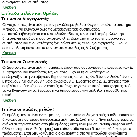
διαχειριστή του συστήματος.
Κορυφή
Επίπεδα μελών και Ομάδες
Τι είναι οι Διαχειριστές;
Οι Διαχειριστές είναι μέλη με τον μεγαλύτερο βαθμό ελέγχου σε όλο το σύστημα.
Μπορούν να ελέγχουν όλες τις λειτουργίες του συστήματος,
συμπεριλαμβανομένου και των ειδικών αδειών, τον αποκλεισμό μελών, την
δημιουργία ομάδων ή συντονιστών, κλπ., εξαρτάται από τον δημιουργό του
συστήματος και τι δυνατότητες έχει δώσει στους άλλους διαχειριστές. Έχουν
επίσης πλήρη δυνατότητα συντονιστών σε όλες τις Δ. Συζητήσεις.
Κορυφή
Τι είναι οι Συντονιστές;
Οι Συντονιστές είναι μέλη (ή ομάδες μελών) που συντονίζουν τις ενέργειες των Δ.
Συζητήσεων και κρατώντας τες καθαρές. Έχουν τη δυνατότητα να
επεξεργάζονται ή να σβήνουν δημοσιεύσεις και να τις κλειδώνουν, ξεκλειδώνουν,
μετακινούν, να σβήνουν ή να διαχωρίζουν Θ. Ενότητες στις Δ. Συζητήσεις που
επιβλέπουν. Γενικά, οι συντονιστές υπάρχουν για να αποτρέπουν χρήστες από
το να βγαίνουν εκτός θέματος ή να δημοσιεύουν ακατάλληλο ή προσβλητικό
υλικό.
Κορυφή
Τι είναι οι ομάδες μελών;
Οι ομάδες μελών είναι ένας τρόπος με τον οποίο οι διαχειριστές ομαδοποιούν τα
δικαιώματα που έχουν διαφορετικά μέλη της Δ. Συζήτησης. Ένα μέλος μπορεί να
ανήκει σε περισσότερες από μία ομάδες ( αυτή είναι μια σημαντική διαφορά από
άλλα συστήματα Δ. Συζήτησης) και κάθε ομάδα να έχει διαφορετικά δικαιώματα
πρόσβασης. Έτσι διευκολύνεται ο διαχειριστής στο να αποδώσει δικαιώματα