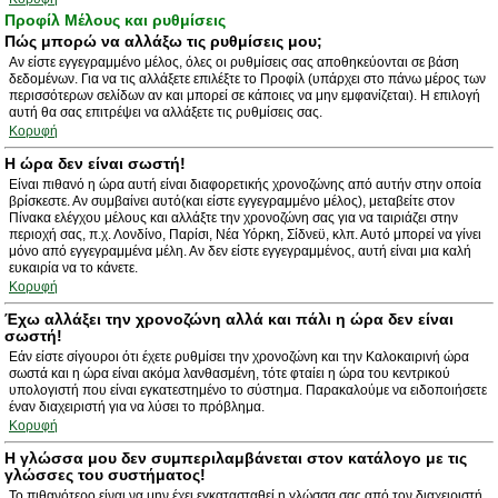
Προφίλ Μέλους και ρυθμίσεις
Πώς μπορώ να αλλάξω τις ρυθμίσεις μου;
Αν είστε εγγεγραμμένο μέλος, όλες οι ρυθμίσεις σας αποθηκεύονται σε βάση
δεδομένων. Για να τις αλλάξετε επιλέξτε το Προφίλ (υπάρχει στο πάνω μέρος των
περισσότερων σελίδων αν και μπορεί σε κάποιες να μην εμφανίζεται). Η επιλογή
αυτή θα σας επιτρέψει να αλλάξετε τις ρυθμίσεις σας.
Κορυφή
Η ώρα δεν είναι σωστή!
Είναι πιθανό η ώρα αυτή είναι διαφορετικής χρονοζώνης από αυτήν στην οποία
βρίσκεστε. Αν συμβαίνει αυτό(και είστε εγγεγραμμένο μέλος), μεταβείτε στον
Πίνακα ελέγχου μέλους και αλλάξτε την χρονοζώνη σας για να ταιριάζει στην
περιοχή σας, π.χ. Λονδίνο, Παρίσι, Νέα Υόρκη, Σίδνεϋ, κλπ. Αυτό μπορεί να γίνει
μόνο από εγγεγραμμένα μέλη. Αν δεν είστε εγγεγραμμένος, αυτή είναι μια καλή
ευκαιρία να το κάνετε.
Κορυφή
Έχω αλλάξει την χρονοζώνη αλλά και πάλι η ώρα δεν είναι
σωστή!
Εάν είστε σίγουροι ότι έχετε ρυθμίσει την χρονοζώνη και την Καλοκαιρινή ώρα
σωστά και η ώρα είναι ακόμα λανθασμένη, τότε φταίει η ώρα του κεντρικού
υπολογιστή που είναι εγκατεστημένο το σύστημα. Παρακαλούμε να ειδοποιήσετε
έναν διαχειριστή για να λύσει το πρόβλημα.
Κορυφή
Η γλώσσα μου δεν συμπεριλαμβάνεται στον κατάλογο με τις
γλώσσες του συστήματος!
Το πιθανότερο είναι να μην έχει εγκατασταθεί η γλώσσα σας από τον διαχειριστή.