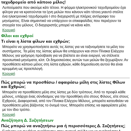
ταχυδρομείο από κάποιο μέλος!
Λυπούμαστε που ακούμε κάτι τέτοιο. Η φόρμα ηλεκτρονικού ταχυδρομείου έχει
φίλτρα για να κρατούνται τα ίχνη μελών που κάνουν κάτι τέτοιο,γιαυτό στείλτε
ένα ηλεκτρονικό ταχυδρομείο l στο διαχειριστή με πλήρες αντίγραφο του
μηνύματος. Είναι σημαντικό να υπάρχουν οι επικεφαλίδες που περιέχουν τα
στοιχεία του μέλους. Ο διαχειριστής μπορεί να κάνει κάτι.
Κορυφή
Φίλοι και εχθροί
Τι είναι η λίστα φίλων και εχθρών;
Μπορείτε να χρησιμοποιήσετε αυτές τις λίστες για να ταξινομήσετε τα μέλη του
συστήματος. Τα μέλη της λίστας φίλων θα υπάρχουν και στον Πίνακα Ελέγχου
Μέλους για γρήγορη πρόσβαση για να βλέπετε αν είναι ενεργοί, να στέλνετε
προσωπικά μηνύματα, κλπ. Οι δημοσιεύσεις αυτών των μελών θα ξεχωρίζουν. Αν
προσθέσετε κάποιο μέλος στη λίστα εχθρών, κάθε δημοσίευση αυτού θα είναι
κρυμμένη ως προεπιλογή.
Κορυφή
Πώς μπορώ να προσθέσω / αφαιρέσω μέλη στις λίστες Φίλων
και Εχθρών;
Μπορείτε να προσθέσετε μέλη στις λίστες με δύο τρόπους. Από το προφίλ κάθε
μέλους, υπάρχει ένας σύνδεσμος για την προσθήκη είτε στους Φίλους, είτε στους
Εχθρούς. Διαφορετικά, από τον Πίνακα Ελέγχου Μέλους, μπορείτε κατευθείαν να
προσθέσετε μέλη βάζοντας το όνομά τους. Μπορείτε επίσης να αφαιρέσετε μέλη
με τον ίδιο τρόπο.
Κορυφή
Αναζήτηση Δ. Συζητήσεων
Πώς μπορώ να αναζητήσω μια ή περισσότερες Δ. Συζητήσεις;