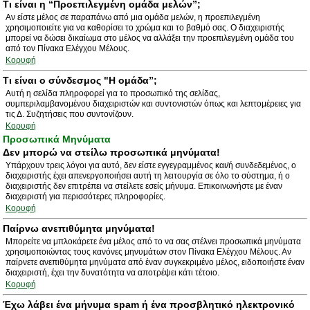
Τι είναι η “Προεπιλεγμένη ομάδα μελών”;
Αν είστε μέλος σε παραπάνω από μια ομάδα μελών, η προεπιλεγμένη
χρησιμοποιείτε για να καθορίσει το χρώμα και το βαθμό σας. Ο διαχειριστής
μπορεί να δώσει δικαίωμα στο μέλος να αλλάξει την προεπιλεγμένη ομάδα του
από τον Πίνακα Ελέγχου Μέλους.
Κορυφή
Τι είναι ο σύνδεσμος "Η ομάδα”;
Αυτή η σελίδα πληροφορεί για το προσωπικό της σελίδας,
συμπεριλαμβανομένου διαχειριστών και συντονιστών όπως και λεπτομέρειες για
τις Δ. Συζητήσεις που συντονίζουν.
Κορυφή
Προσωπικά Μηνύματα
Δεν μπορώ να στείλω προσωπικά μηνύματα!
Υπάρχουν τρεις λόγοι για αυτό, δεν είστε εγγεγραμμένος και/ή συνδεδεμένος, ο
διαχειριστής έχει απενεργοποιήσει αυτή τη λειτουργία σε όλο το σύστημα, ή ο
διαχειριστής δεν επιτρέπει να στείλετε εσείς μήνυμα. Επικοινωνήστε με έναν
διαχειριστή για περισσότερες πληροφορίες.
Κορυφή
Παίρνω ανεπιθύμητα μηνύματα!
Μπορείτε να μπλοκάρετε ένα μέλος από το να σας στέλνει προσωπικά μηνύματα
χρησιμοποιώντας τους κανόνες μηνυμάτων στον Πίνακα Ελέγχου Μέλους. Αν
παίρνετε ανεπιθύμητα μηνύματα από έναν συγκεκριμένο μέλος, ειδοποιήστε έναν
διαχειριστή, έχει την δυνατότητα να αποτρέψει κάτι τέτοιο.
Κορυφή
Έχω λάβει ένα μήνυμα spam ή ένα προσβλητικό ηλεκτρονικό