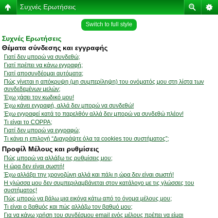
Συχνές Ερωτήσεις
Switch to full style
Συχνές Ερωτήσεις
Θέματα σύνδεσης και εγγραφής
Γιατί δεν μπορώ να συνδεθώ;
Γιατί πρέπει να κάνω εγγραφή;
Γιατί αποσυνδέομαι αυτόματα;
Πώς γίνεται η απόκρυψη (μη συμπερίληψη) του ονόματός μου στη λίστα των
συνδεδεμένων μελών;
Έχω χάσει τον κωδικό μου!
Έχω κάνει εγγραφή, αλλά δεν μπορώ να συνδεθώ!
Έχω εγγραφεί κατά το παρελθόν αλλά δεν μπορώ να συνδεθώ πλέον!
Τι είναι το COPPA;
Γιατί δεν μπορώ να εγγραφώ;
Τι κάνει η επιλογή “Διαγράψτε όλα τα cookies του συστήματος”;
Προφίλ Μέλους και ρυθμίσεις
Πώς μπορώ να αλλάξω τις ρυθμίσεις μου;
Η ώρα δεν είναι σωστή!
Έχω αλλάξει την χρονοζώνη αλλά και πάλι η ώρα δεν είναι σωστή!
Η γλώσσα μου δεν συμπεριλαμβάνεται στον κατάλογο με τις γλώσσες του
συστήματος!
Πώς μπορώ να βάλω μια εικόνα κάτω από το όνομα μέλους μου;
Τι είναι ο βαθμός και πώς αλλάζω τον βαθμό μου;
Για να κάνω χρήση του συνδέσμου email ενός μέλους πρέπει να είμαι