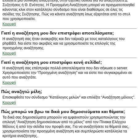
Εισάγετε μια συνθήκη αναζήτησης στην σχετική σελίδα για να αναζητήσετε Δ.
Συζητήσεις ή Θ. Ενότητες. Η Προηγμένη Αναζήτηση μπορεί να πραγματοποιηθεί
κάνοντας κλικ στον κατάλληλο σύνδεσμο που είναι διαθέσιμος σε όλες τις
σελίδες της Συζήτησης. Πώς να κάνετε αναζήτηση ίσως εξαρτάται από το στυλ
που χρησιμοποιείτε.
Κορυφή
Γιατί η αναζήτηση μου δεν επιστρέφει αποτελέσματα;
Η αναζήτησή σας ήταν ανακριβής και δεν ταίριαζε με τους καταλόγους του
phpBB3. Να είστε πιο ακριβείς και να χρησιμοποιείτε τις επιλογές της
προηγμένης αναζήτησης.
Κορυφή
Γιατί η αναζήτηση μου επιστρέφει κενή σελίδα!;
Η αναζήτησή σας επέστρεψε πολλά αποτελέσματα που δεν σήκωσε ο server.
Χρησιμοποιείστε την “Προηγμένη αναζήτηση” και να είστε πιο συγκεκριμένοι σε
αυτό που αναζητάτε.
Κορυφή
Πώς αναζητώ μέλη;
Επισκεφθείτε τον σύνδεσμο "Κατάλογος μελών" και επιλέξτε “Αναζήτηση μέλους”.
Κορυφή
Πώς μπορώ να βρω τα δικά μου δημοσιεύματα και θέματα;
Τα δικά σας δημοσιεύματα μπορούν να εμφανιστούν χρησιμοποιώντας την
επιλογή “Αναζήτηση δημοσιεύσεων από το μέλος” από τον Πίνακα Ελέγχου
Μέλους ή από την σελίδα του προφίλ σας. Για να αναζητήσετε τα θέματά σας,
χρησιμοποιείστε την προηγμένη αναζήτηση και συμπληρώστε κατάλληλα τα
κριτήρια αναζήτησης.