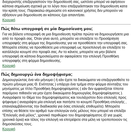
διαχειριστής επεξεργαστούν την δημοσίευσή σας, ωστόσο μπορεί να αφήσουν
κάποια σημείωση σχετικά με το λόγο που επεξεργάστηκαν την δημοσίευση κατα
την κρίση τους. Παρακαλώ σημειώστε οτι κανονικοί χρήστες δεν μπορούν να
σβήσουν μια δημοσίευση αν κάποιος έχει απαντήσει.
Κορυφή
Πώς θέτω υπογραφή σε μία δημοσίευση μου;
Για να βάλετε υπογραφή σε μια δημοσίευση πρέπει πρώτα να δημιουργήσετε μια
από το προφίλ σας. Όταν γίνει αυτό, μπορείτε να επιλέξετε το
Προσάρτηση
υπογραφής
στη φόρμα της δημοσίευσης για να προσθέσετε την υπογραφή σας.
Μπορείτε επίσης να προσθέσετε μια υπογραφή ως προεπιλογή αν επιλέξετε το
κατάλληλο κουμπί στο προφίλ σας. Αν το κάνετε, μπορείτε να μην βάλετε
υπογραφή σε κάποια δημοσιεύματα αν αφαιρέσετε την επιλογή Προσθήκη
υπογραφής στη φόρμα δημοσίευσης.
Κορυφή
Πώς δημιουργώ ένα δημοψήφισμα;
Δημιουργώντας ένα νέο μήνυμα ( ή εάν έχετε τα δικαιώματα να επεξεργασθείτε το
πρώτο μήνυμα μιας Θ. Ενότητας ) υπάρχει ένα τμήμα στην φόρμα σύνταξης του
μηνύματος με τίτλο Προσθήκη δημοψηφίσματος ( εάν δεν εμφανίζεται τίποτα
παρόμοιο πιθανόν να μην έχετε δικαιώματα δημιουργίας δημοψηφίσματος ).
Αναγράφετε το Θέμα του δημοψηφίσματος και τουλάχιστον δύο επιλογές προς
ψήφισμα ( αναγράψτε μία επιλογή και πατήστε το κουμπί Προσθήκη επιλογής ,
επαναλαμβάνοντας την διαδικασία για όσες επιλογές επιθυμείτε). Μπορείτε
επίσης να θέσετε τον αριθμό των επιλογών ενός μέλους που μπορεί να επιλέξει
“Επιλογές ανά μέλος”, χρονικό περιθώριο του δημοψηφίσματος (0 για χωρίς
χρονικά όρια) και τέλος την επιλογή να επιτρέψετε στα μέλη να τροποποιούν τις
δημοσιεύσεις τους.
Κορυφή