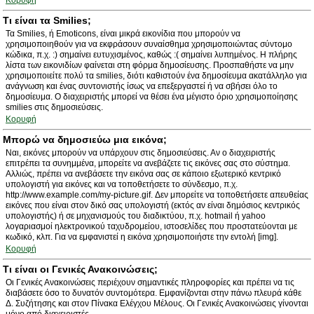
Κορυφή
Τι είναι τα Smilies;
Τα Smilies, ή Emoticons, είναι μικρά εικονίδια που μπορούν να
χρησιμοποιηθούν για να εκφράσουν συναίσθημα χρησιμοποιώντας σύντομο
κώδικα, π.χ. :) σημαίνει ευτυχισμένος, καθώς :( σημαίνει λυπημένος. Η πλήρης
λίστα των εικονιδίων φαίνεται στη φόρμα δημοσίευσης. Προσπαθήστε να μην
χρησιμοποιείτε πολύ τα smilies, διότι καθιστούν ένα δημοσίευμα ακατάλληλο για
ανάγνωση και ένας συντονιστής ίσως να επεξεργαστεί ή να σβήσει όλο το
δημοσίευμα. Ο διαχειριστής μπορεί να θέσει ένα μέγιστο όριο χρησιμοποίησης
smilies στις δημοσιεύσεις.
Κορυφή
Μπορώ να δημοσιεύω μια εικόνα;
Ναι, εικόνες μπορούν να υπάρχουν στις δημοσιεύσεις. Αν ο διαχειριστής
επιτρέπει τα συνημμένα, μπορείτε να ανεβάζετε τις εικόνες σας στο σύστημα.
Αλλιώς, πρέπει να ανεβάσετε την εικόνα σας σε κάποιο εξωτερικό κεντρικό
υπολογιστή για εικόνες και να τοποθετήσετε το σύνδεσμο, π.χ.
http://www.example.com/my-picture.gif. Δεν μπορείτε να τοποθετήσετε απευθείας
εικόνες που είναι στον δικό σας υπολογιστή (εκτός αν είναι δημόσιος κεντρικός
υπολογιστής) ή σε μηχανισμούς του διαδικτύου, π.χ. hotmail ή yahoo
λογαριασμοί ηλεκτρονικού ταχυδρομείου, ιστοσελίδες που προστατεύονται με
κωδικό, κλπ. Για να εμφανιστεί η εικόνα χρησιμοποιήστε την εντολή [img].
Κορυφή
Τι είναι οι Γενικές Ανακοινώσεις;
Οι Γενικές Ανακοινώσεις περιέχουν σημαντικές πληροφορίες και πρέπει να τις
διαβάσετε όσο το δυνατόν συντομότερα. Εμφανίζονται στην πάνω πλευρά κάθε
Δ. Συζήτησης και στον Πίνακα Ελέγχου Μέλους. Οι Γενικές Ανακοινώσεις γίνονται