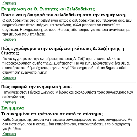
Κορυφή
Ενημέρωση σε Θ. Ενότητες και Σελιδοδείκτες
Ποια είναι η διαφορά του σελιδοδείκτη από την ενημέρωση;
Ο σελιδοδείκτης στο phpBB3 είναι όπως ο σελιδοδείκτης του πλοηγού σας. Δεν
ενημερώνεστε όταν υπάρχει μια ανανέωση, αλλά μπορείτε να επανέλθετε
αργότερα. Η ενημέρωση, ωστόσο, θα σας ειδοποιήσει για κάποια ανανέωση με
την μέθοδο που επιλέξατε.
Κορυφή
Πώς εγγράφομαι στην ενημέρωση κάποιας Δ. Συζήτησης ή
θέματος;
Για να εγγραφείτε στην ενημέρωση κάποιας Δ. Συζήτησης, κάντε κλικ στο
“Παρακολούθηση αυτής της Δ. Συζήτησης”. Για να ενημερώνεστε για ένα θέμα,
απαντήστε στο θέμα έχοντας την επιλογή “Να ενημερωθώ όταν δημοσιευθεί
απάντηση” ενεργοποιημένη.
Κορυφή
Πώς αφαιρώ την ενημέρωσή μου;
Πηγαίνετε στον Πίνακα Ελέγχου Μέλους και ακολουθήστε τους συνδέσμους των
επιλογών σας.
Κορυφή
Συνημμένα
Τι συνημμένα επιτρέπονται σε αυτό το σύστημα;
Κάθε διαχειριστής μπορεί να επιτρέπει συγκεκριμένους τύπους συνημμένων. Αν
δεν είστε σίγουροι τι συνημμένα επιτρέπονται, επικοινωνήστε με το διαχειριστή
για βοήθεια.
Κορυφή