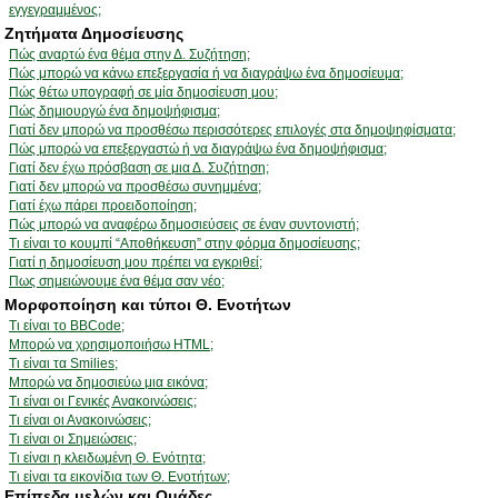
εγγεγραμμένος;
Ζητήματα Δημοσίευσης
Πώς αναρτώ ένα θέμα στην Δ. Συζήτηση;
Πώς μπορώ να κάνω επεξεργασία ή να διαγράψω ένα δημοσίευμα;
Πώς θέτω υπογραφή σε μία δημοσίευση μου;
Πώς δημιουργώ ένα δημοψήφισμα;
Γιατί δεν μπορώ να προσθέσω περισσότερες επιλογές στα δημοψηφίσματα;
Πώς μπορώ να επεξεργαστώ ή να διαγράψω ένα δημοψήφισμα;
Γιατί δεν έχω πρόσβαση σε μια Δ. Συζήτηση;
Γιατί δεν μπορώ να προσθέσω συνημμένα;
Γιατί έχω πάρει προειδοποίηση;
Πώς μπορώ να αναφέρω δημοσιεύσεις σε έναν συντονιστή;
Τι είναι το κουμπί “Αποθήκευση” στην φόρμα δημοσίευσης;
Γιατί η δημοσίευση μου πρέπει να εγκριθεί;
Πως σημειώνουμε ένα θέμα σαν νέο;
Μορφοποίηση και τύποι Θ. Ενοτήτων
Τι είναι το BBCode;
Μπορώ να χρησιμοποιήσω HTML;
Τι είναι τα Smilies;
Μπορώ να δημοσιεύω μια εικόνα;
Τι είναι οι Γενικές Ανακοινώσεις;
Τι είναι οι Ανακοινώσεις;
Τι είναι οι Σημειώσεις;
Τι είναι η κλειδωμένη Θ. Ενότητα;
Τι είναι τα εικονίδια των Θ. Ενοτήτων;
Επίπεδα μελών και Ομάδες