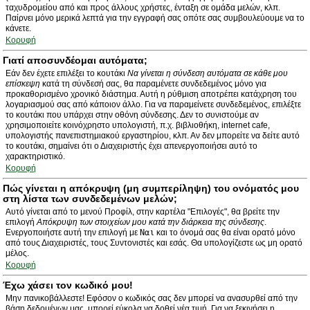
ταχυδρομείου από και προς άλλους χρήστες, ένταξη σε ομάδα μελών, κλπ.
Παίρνει μόνο μερικά λεπτά για την εγγραφή σας οπότε σας συμβουλεύουμε να το
κάνετε.
Κορυφή
Γιατί αποσυνδέομαι αυτόματα;
Εάν δεν έχετε επιλέξει το κουτάκι
Να γίνεται η σύνδεση αυτόματα σε κάθε μου
επίσκεψη
κατά τη σύνδεσή σας, θα παραμένετε συνδεδεμένος μόνο για
προκαθορισμένο χρονικό διάστημα. Αυτή η ρύθμιση αποτρέπει κατάχρηση του
λογαριασμού σας από κάποιον άλλο. Για να παραμείνετε συνδεδεμένος, επιλέξτε
το κουτάκι που υπάρχει στην οθόνη σύνδεσης. Δεν το συνιστούμε αν
χρησιμοποιείτε κοινόχρηστο υπολογιστή, π.χ. βιβλιοθήκη, internet cafe,
υπολογιστής πανεπιστημιακού εργαστηρίου, κλπ. Αν δεν μπορείτε να δείτε αυτό
το κουτάκι, σημαίνει ότι ο Διαχειριστής έχει απενεργοποιήσει αυτό το
χαρακτηριστικό.
Κορυφή
Πώς γίνεται η απόκρυψη (μη συμπερίληψη) του ονόματός μου
στη λίστα των συνδεδεμένων μελών;
Αυτό γίνεται από το μενού Προφίλ, στην καρτέλα "Επιλογές", θα βρείτε την
επιλογή
Απόκρυψη των στοιχείων μου κατά την διάρκεια της σύνδεσης
.
Ενεργοποιήστε αυτή την επιλογή με
Ναι
και το όνομά σας θα είναι ορατό μόνο
από τους Διαχειριστές, τους Συντονιστές και εσάς. Θα υπολογίζεστε ως μη ορατό
μέλος.
Κορυφή
Έχω χάσει τον κωδικό μου!
Μην πανικοβάλλεστε! Εφόσον ο κωδικός σας δεν μπορεί να ανασυρθεί από την
βάση δεδομένων μας, μπορεί εύκολα να δοθεί νέα τιμή. Για να ξεκινήσει η