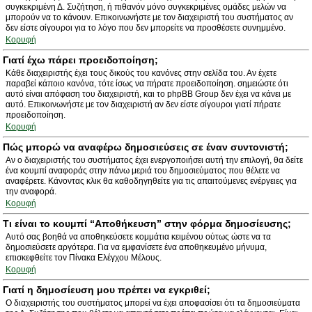
συγκεκριμένη Δ. Συζήτηση, ή πιθανόν μόνο συγκεκριμένες ομάδες μελών να
μπορούν να το κάνουν. Επικοινωνήστε με τον διαχειριστή του συστήματος αν
δεν είστε σίγουροι για το λόγο που δεν μπορείτε να προσθέσετε συνημμένο.
Κορυφή
Γιατί έχω πάρει προειδοποίηση;
Κάθε διαχειριστής έχει τους δικούς του κανόνες στην σελίδα του. Αν έχετε
παραβεί κάποιο κανόνα, τότε ίσως να πήρατε προειδοποίηση. σημειώστε ότι
αυτό είναι απόφαση του διαχειριστή, και το phpBB Group δεν έχει να κάνει με
αυτό. Επικοινωνήστε με τον διαχειριστή αν δεν είστε σίγουροι γιατί πήρατε
προειδοποίηση.
Κορυφή
Πώς μπορώ να αναφέρω δημοσιεύσεις σε έναν συντονιστή;
Αν ο διαχειριστής του συστήματος έχει ενεργοποιήσει αυτή την επιλογή, θα δείτε
ένα κουμπί αναφοράς στην πάνω μεριά του δημοσιεύματος που θέλετε να
αναφέρετε. Κάνοντας κλικ θα καθοδηγηθείτε για τις απαιτούμενες ενέργειες για
την αναφορά.
Κορυφή
Τι είναι το κουμπί “Αποθήκευση” στην φόρμα δημοσίευσης;
Αυτό σας βοηθά να αποθηκεύσετε κομμάτια κειμένου ούτως ώστε να τα
δημοσιεύσετε αργότερα. Για να εμφανίσετε ένα αποθηκευμένο μήνυμα,
επισκεφθείτε τον Πίνακα Ελέγχου Μέλους.
Κορυφή
Γιατί η δημοσίευση μου πρέπει να εγκριθεί;
Ο διαχειριστής του συστήματος μπορεί να έχει αποφασίσει ότι τα δημοσιεύματα