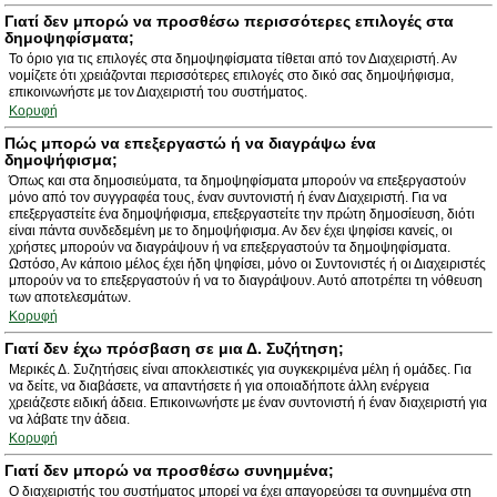
Γιατί δεν μπορώ να προσθέσω περισσότερες επιλογές στα
δημοψηφίσματα;
Το όριο για τις επιλογές στα δημοψηφίσματα τίθεται από τον Διαχειριστή. Αν
νομίζετε ότι χρειάζονται περισσότερες επιλογές στο δικό σας δημοψήφισμα,
επικοινωνήστε με τον Διαχειριστή του συστήματος.
Κορυφή
Πώς μπορώ να επεξεργαστώ ή να διαγράψω ένα
δημοψήφισμα;
Όπως και στα δημοσιεύματα, τα δημοψηφίσματα μπορούν να επεξεργαστούν
μόνο από τον συγγραφέα τους, έναν συντονιστή ή έναν Διαχειριστή. Για να
επεξεργαστείτε ένα δημοψήφισμα, επεξεργαστείτε την πρώτη δημοσίευση, διότι
είναι πάντα συνδεδεμένη με το δημοψήφισμα. Αν δεν έχει ψηφίσει κανείς, οι
χρήστες μπορούν να διαγράψουν ή να επεξεργαστούν τα δημοψηφίσματα.
Ωστόσο, Αν κάποιο μέλος έχει ήδη ψηφίσει, μόνο οι Συντονιστές ή οι Διαχειριστές
μπορούν να το επεξεργαστούν ή να το διαγράψουν. Αυτό αποτρέπει τη νόθευση
των αποτελεσμάτων.
Κορυφή
Γιατί δεν έχω πρόσβαση σε μια Δ. Συζήτηση;
Μερικές Δ. Συζητήσεις είναι αποκλειστικές για συγκεκριμένα μέλη ή ομάδες. Για
να δείτε, να διαβάσετε, να απαντήσετε ή για οποιαδήποτε άλλη ενέργεια
χρειάζεστε ειδική άδεια. Επικοινωνήστε με έναν συντονιστή ή έναν διαχειριστή για
να λάβατε την άδεια.
Κορυφή
Γιατί δεν μπορώ να προσθέσω συνημμένα;
Ο διαχειριστής του συστήματος μπορεί να έχει απαγορεύσει τα συνημμένα στη