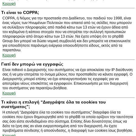
Κορυφή
Τι είναι το COPPA;
COPPA, ή Νόμος για την προστασία στο Διαδίκτυο, του παιδιού του 1998, είναι
ένας νόμος των Ηνωμένων Πολιτειών που απαιτεί από τις σελίδες που μπορούν
να συλλέξουν πληροφορίες από παιδιά κάτω των 13 ετών να έχουν άδεια από
τον κηδεμόνα ή κάποιο στοιχείο που να επιτρέπει την συλλογή προσωπικών
πληροφοριών από άτομο κάτω των 13 ετών. Να έχετε υπόψη ότι το phpBB
Group δεν μπορεί να δώσει νομική συμβουλή και δεν μπορείτε να επικοινωνείτε
για οποιοδήποτε παράνομη ενέργεια οποιουδήποττε είδους, εκτός από τα
παραπάνω.
Κορυφή
Γιατί δεν μπορώ να εγγραφώ;
Είναι πιθανό ο Διαχειριστής του συστήματος να έχει αποκλείσει την IP διεύθυνση
σας ή να μην επιτρέπει το όνομα μέλους που προσπαθείτε να κάνετε εγγραφή. Ο
Διαχειριστής μπορεί επίσης να έχει απενεργοποιήσει τις εγγραφές για να
αποτρέψει νέους επισκέπτες να εγγραφούν. Επικοινωνήστε με τον διαχειριστή
του συστήματος για περαιτέρω βοήθεια.
Κορυφή
Τι κάνει η επιλογή “Διαγράψτε όλα τα cookies του
συστήματος”;
Η επιλογή “Διαγράψτε όλα τα cookies του συστήματος” διαγράφει όλα τα
cookies που έχουν δημιουργηθεί από το phpBB τα οποία ορίζουν την ταυτότητα
σας όσο είστε συνδεδεμένοι στο σύστημα. Επίσης δίνει δυνατότητες όπως να
δείτε τα ίχνη σας αν είναι ενεργοποιημένη από τον διαχειριστή. Αν έχετε
προβλήματα σύνδεσης ή αποσύνδεσης, η διαγραφή των cookies ίσως βοηθήσει.
Κορυφή