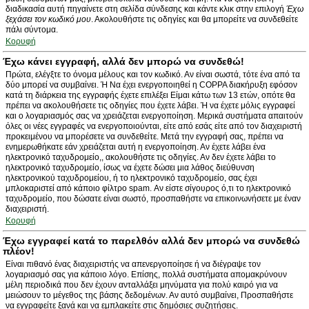
διαδικασία αυτή πηγαίνετε στη σελίδα σύνδεσης και κάντε κλικ στην επιλογή
Έχω
ξεχάσει τον κωδικό μου
. Ακολουθήστε τις οδηγίες και θα μπορείτε να συνδεθείτε
πάλι σύντομα.
Κορυφή
Έχω κάνει εγγραφή, αλλά δεν μπορώ να συνδεθώ!
Πρώτα, ελέγξτε το όνομα μέλους και τον κωδικό. Αν είναι σωστά, τότε ένα από τα
δύο μπορεί να συμβαίνει. Ή Να έχει ενεργοποιηθεί η COPPA διακήρυξη εφόσον
κατά τη διάρκεια της εγγραφής έχετε επιλέξει Είμαι κάτω των 13 ετών, οπότε θα
πρέπει να ακολουθήσετε τις οδηγίες που έχετε λάβει. Ή να έχετε μόλις εγγραφεί
και ο λογαριασμός σας να χρειάζεται ενεργοποίηση. Μερικά συστήματα απαιτούν
όλες οι νέες εγγραφές να ενεργοποιούνται, είτε από εσάς είτε από τον διαχειριστή
προκειμένου να μπορέσετε να συνδεθείτε. Μετά την εγγραφή σας, πρέπει να
ενημερωθήκατε εάν χρειάζεται αυτή η ενεργοποίηση. Αν έχετε λάβει ένα
ηλεκτρονικό ταχυδρομείο,, ακολουθήστε τις οδηγίες. Αν δεν έχετε λάβει το
ηλεκτρονικό ταχυδρομείο, ίσως να έχετε δώσει μια λάθος διεύθυνση
ηλεκτρονικού ταχυδρομείου, ή το ηλεκτρονικό ταχυδρομείο, σας έχει
μπλοκαριστεί από κάποιο φίλτρο spam. Αν είστε σίγουρος ό,τι το ηλεκτρονικό
ταχυδρομείο, που δώσατε είναι σωστό, προσπαθήστε να επικοινωνήσετε με έναν
διαχειριστή.
Κορυφή
Έχω εγγραφεί κατά το παρελθόν αλλά δεν μπορώ να συνδεθώ
πλέον!
Είναι πιθανό ένας διαχειριστής να απενεργοποίησε ή να διέγραψε τον
λογαριασμό σας για κάποιο λόγο. Επίσης, πολλά συστήματα απομακρύνουν
μέλη περιοδικά που δεν έχουν ανταλλάξει μηνύματα για πολύ καιρό για να
μειώσουν το μέγεθος της βάσης δεδομένων. Αν αυτό συμβαίνει, Προσπαθήστε
να εγγραφείτε ξανά και να εμπλακείτε στις δημόσιες συζητήσεις.