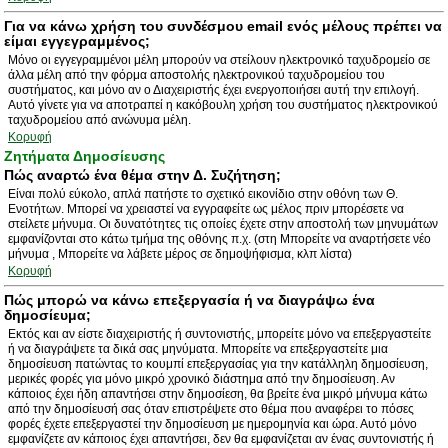
Για να κάνω χρήση του συνδέσμου email ενός μέλους πρέπει να
είμαι εγγεγραμμένος;
Μόνο οι εγγεγραμμένοι μέλη μπορούν να στείλουν ηλεκτρονικό ταχυδρομείο σε
άλλα μέλη από την φόρμα αποστολής ηλεκτρονικού ταχυδρομείου του
συστήματος, και μόνο αν ο Διαχειριστής έχει ενεργοποιήσει αυτή την επιλογή.
Αυτό γίνετε για να αποτραπεί η κακόβουλη χρήση του συστήματος ηλεκτρονικού
ταχυδρομείου από ανώνυμα μέλη.
Κορυφή
Ζητήματα Δημοσίευσης
Πώς αναρτώ ένα θέμα στην Δ. Συζήτηση;
Είναι πολύ εύκολο, απλά πατήστε το σχετικό εικονίδιο στην οθόνη των Θ.
Ενοτήτων. Μπορεί να χρειαστεί να εγγραφείτε ως μέλος πριν μπορέσετε να
στείλετε μήνυμα. Οι δυνατότητες τις οποίες έχετε στην αποστολή των μηνυμάτων
εμφανίζονται στο κάτω τμήμα της οθόνης π.χ. (στη Μπορείτε να αναρτήσετε νέο
μήνυμα , Μπορείτε να λάβετε μέρος σε δημοψήφισμα, κλπ λίστα)
Κορυφή
Πώς μπορώ να κάνω επεξεργασία ή να διαγράψω ένα
δημοσίευμα;
Εκτός και αν είστε διαχειριστής ή συντονιστής, μπορείτε μόνο να επεξεργαστείτε
ή να διαγράψετε τα δικά σας μηνύματα. Μπορείτε να επεξεργαστείτε μια
δημοσίευση πατώντας το κουμπί επεξεργασίας για την κατάλληλη δημοσίευση,
μερικές φορές για μόνο μικρό χρονικό διάστημα από την δημοσίευση. Αν
κάποιος έχει ήδη απαντήσει στην δημοσίεση, θα βρείτε ένα μικρό μήνυμα κάτω
από την δημοσίευσή σας όταν επιστρέψετε στο θέμα που αναφέρει το πόσες
φορές έχετε επεξεργαστεί την δημοσίευση με ημερομηνία και ώρα. Αυτό μόνο
εμφανίζετε αν κάποιος έχει απαντήσει, δεν θα εμφανίζεται αν ένας συντονιστής ή