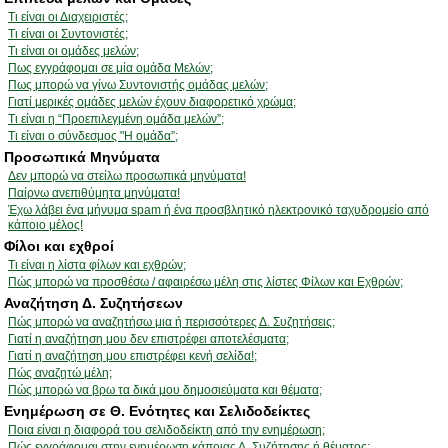
Τι είναι οι Διαχειριστές;
Τι είναι οι Συντονιστές;
Τι είναι οι ομάδες μελών;
Πως εγγράφομαι σε μία ομάδα Μελών;
Πως μπορώ να γίνω Συντονιστής ομάδας μελών;
Γιατί μερικές ομάδες μελών έχουν διαφορετικό χρώμα;
Τι είναι η “Προεπιλεγμένη ομάδα μελών”;
Τι είναι ο σύνδεσμος "Η ομάδα”;
Προσωπικά Μηνύματα
Δεν μπορώ να στείλω προσωπικά μηνύματα!
Παίρνω ανεπιθύμητα μηνύματα!
Έχω λάβει ένα μήνυμα spam ή ένα προσβλητικό ηλεκτρονικό ταχυδρομείο από
κάποιο μέλος!
Φίλοι και εχθροί
Τι είναι η λίστα φίλων και εχθρών;
Πώς μπορώ να προσθέσω / αφαιρέσω μέλη στις λίστες Φίλων και Εχθρών;
Αναζήτηση Δ. Συζητήσεων
Πώς μπορώ να αναζητήσω μια ή περισσότερες Δ. Συζητήσεις;
Γιατί η αναζήτηση μου δεν επιστρέφει αποτελέσματα;
Γιατί η αναζήτηση μου επιστρέφει κενή σελίδα!;
Πώς αναζητώ μέλη;
Πώς μπορώ να βρω τα δικά μου δημοσιεύματα και θέματα;
Ενημέρωση σε Θ. Ενότητες και Σελιδοδείκτες
Ποια είναι η διαφορά του σελιδοδείκτη από την ενημέρωση;
Πώς εγγράφομαι στην ενημέρωση κάποιας Δ. Συζήτησης ή θέματος;