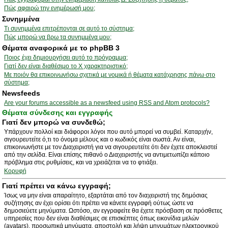
Πώς αφαιρώ την ενημέρωσή μου;
Συνημμένα
Τι συνημμένα επιτρέπονται σε αυτό το σύστημα;
Πώς μπορώ να βρω τα συνημμένα μου;
Θέματα αναφορικά με το phpBB 3
Ποιος έχει δημιουργήσει αυτό το πρόγραμμα;
Γιατί δεν είναι διαθέσιμο το Χ χαρακτηριστικό;
Με ποιόν θα επικοινωνήσω σχετικά με νομικά ή θέματα κατάχρησης πάνω στο
σύστημα;
Newsfeeds
Are your forums accessible as a newsfeed using RSS and Atom protocols?
Θέματα σύνδεσης και εγγραφής
Γιατί δεν μπορώ να συνδεθώ;
Υπάρχουν πολλοί και διάφοροι λόγοι που αυτό μπορεί να συμβεί. Καταρχήν,
σιγουρευτείτε ό,τι το όνομα μέλους και ο κωδικός είναι σωστά. Αν είναι,
επικοινωνήστε με τον Διαχειριστή για να σιγουρευτείτε ότι δεν έχετε αποκλειστεί
από την σελίδα. Είναι επίσης πιθανό ο Διαχειριστής να αντιμετωπίζει κάποιο
πρόβλημα στις ρυθμίσεις, και να χρειάζεται να το φτιάξει.
Κορυφή
Γιατί πρέπει να κάνω εγγραφή;
Ίσως να μην είναι απαραίτητο, εξαρτάται από τον διαχειριστή της δημόσιας
συζήτησης αν έχει ορίσει ότι πρέπει να κάνετε εγγραφή ούτως ώστε να
δημοσιεύετε μηνύματα. Ωστόσο, αν εγγραφείτε θα έχετε πρόσβαση σε πρόσθετες
υπηρεσίες που δεν είναι διαθέσιμες σε επισκέπτες όπως εικονίδια μελών
(avatars), προσωπικά μηνύματα, αποστολή και λήψη μηνυμάτων ηλεκτρονικού