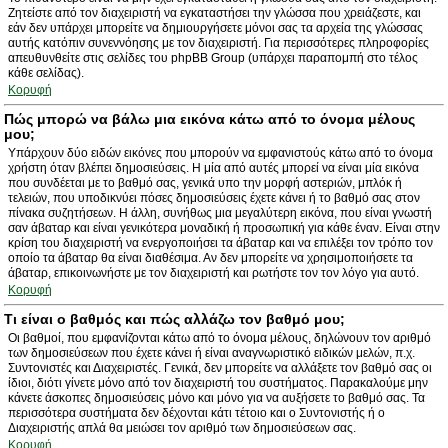
Ζητείστε από τον διαχειριστή να εγκαταστήσει την γλώσσα που χρειάζεστε, και
εάν δεν υπάρχει μπορείτε να δημιουργήσετε μόνοι σας τα αρχεία της γλώσσας
αυτής κατόπιν συνεννόησης με τον διαχειριστή. Για περισσότερες πληροφορίες
απευθυνθείτε στις σελίδες του phpBB Group (υπάρχει παραπομπή στο τέλος
κάθε σελίδας).
Κορυφή
Πώς μπορώ να βάλω μια εικόνα κάτω από το όνομα μέλους
μου;
Υπάρχουν δύο ειδών εικόνες που μπορούν να εμφανιστούς κάτω από το όνομα
χρήστη όταν βλέπει δημοσιεύσεις. Η μία από αυτές μπορεί να είναι μία εικόνα
που συνδέεται με το βαθμό σας, γενικά υπο την μορφή αστεριών, μπλόκ ή
τελειών, που υποδικνύει πόσες δημοσιεύσεις έχετε κάνει ή το βαθμό σας στον
πίνακα συζητήσεων. Η άλλη, συνήθως μια μεγαλύτερη εικόνα, που είναι γνωστή
σαν άβαταρ και είναι γενικότερα μοναδική ή προσωπική για κάθε έναν. Είναι στην
κρίση του διαχειριστή να ενεργοποιήσει τα άβαταρ και να επιλέξει τον τρόπο τον
οποίο τα άβαταρ θα είναι διαθέσιμα. Αν δεν μπορείτε να χρησιμοποιήσετε τα
άβαταρ, επικοινωνήστε με τον διαχειριστή και ρωτήστε τον τον λόγο για αυτό.
Κορυφή
Τι είναι ο βαθμός και πώς αλλάζω τον βαθμό μου;
Οι βαθμοί, που εμφανίζονται κάτω από το όνομα μέλους, δηλώνουν τον αριθμό
των δημοσιεύσεων που έχετε κάνει ή είναι αναγνωριστικό ειδικών μελών, π.χ.
Συντονιστές και Διαχειριστές. Γενικά, δεν μπορείτε να αλλάξετε τον βαθμό σας οι
ίδιοι, διότι γίνετε μόνο από τον διαχειριστή του συστήματος. Παρακαλούμε μην
κάνετε άσκοπες δημοσιεύσεις μόνο και μόνο για να αυξήσετε το βαθμό σας. Τα
περισσότερα συστήματα δεν δέχονται κάτι τέτοιο και ο Συντονιστής ή ο
Διαχειριστής απλά θα μειώσει τον αριθμό των δημοσιεύσεων σας.
Κορυφή