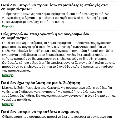
Γιατί δεν μπορώ να προσθέσω περισσότερες επιλογές στα
δημοψηφίσματα;
Το όριο για τις επιλογές στα δημοψηφίσματα τίθεται από τον Διαχειριστή. Αν
νομίζετε ότι χρειάζονται περισσότερες επιλογές στο δικό σας δημοψήφισμα,
επικοινωνήστε με τον Διαχειριστή του συστήματος.
Κορυφή
Πώς μπορώ να επεξεργαστώ ή να διαγράψω ένα
δημοψήφισμα;
Όπως και στα δημοσιεύματα, τα δημοψηφίσματα μπορούν να επεξεργαστούν
μόνο από τον συγγραφέα τους, έναν συντονιστή ή έναν Διαχειριστή. Για να
επεξεργαστείτε ένα δημοψήφισμα, επεξεργαστείτε την πρώτη δημοσίευση, διότι
είναι πάντα συνδεδεμένη με το δημοψήφισμα. Αν δεν έχει ψηφίσει κανείς, οι
χρήστες μπορούν να διαγράψουν ή να επεξεργαστούν τα δημοψηφίσματα.
Ωστόσο, Αν κάποιο μέλος έχει ήδη ψηφίσει, μόνο οι Συντονιστές ή οι Διαχειριστές
μπορούν να το επεξεργαστούν ή να το διαγράψουν. Αυτό αποτρέπει τη νόθευση
των αποτελεσμάτων.
Κορυφή
Γιατί δεν έχω πρόσβαση σε μια Δ. Συζήτηση;
Μερικές Δ. Συζητήσεις είναι αποκλειστικές για συγκεκριμένα μέλη ή ομάδες. Για
να δείτε, να διαβάσετε, να απαντήσετε ή για οποιαδήποτε άλλη ενέργεια
χρειάζεστε ειδική άδεια. Επικοινωνήστε με έναν συντονιστή ή έναν διαχειριστή για
να λάβατε την άδεια.
Κορυφή
Γιατί δεν μπορώ να προσθέσω συνημμένα;
Ο διαχειριστής του συστήματος μπορεί να έχει απαγορεύσει τα συνημμένα στη