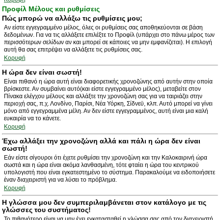
Προφίλ Μέλους και ρυθμίσεις
Πώς μπορώ να αλλάξω τις ρυθμίσεις μου;
Αν είστε εγγεγραμμένο μέλος, όλες οι ρυθμίσεις σας αποθηκεύονται σε βάση
δεδομένων. Για να τις αλλάξετε επιλέξτε το Προφίλ (υπάρχει στο πάνω μέρος των
περισσότερων σελίδων αν και μπορεί σε κάποιες να μην εμφανίζεται). Η επιλογή
αυτή θα σας επιτρέψει να αλλάξετε τις ρυθμίσεις σας.
Κορυφή
Η ώρα δεν είναι σωστή!
Είναι πιθανό η ώρα αυτή είναι διαφορετικής χρονοζώνης από αυτήν στην οποία
βρίσκεστε. Αν συμβαίνει αυτό(και είστε εγγεγραμμένο μέλος), μεταβείτε στον
Πίνακα ελέγχου μέλους και αλλάξτε την χρονοζώνη σας για να ταιριάζει στην
περιοχή σας, π.χ. Λονδίνο, Παρίσι, Νέα Υόρκη, Σίδνεϋ, κλπ. Αυτό μπορεί να γίνει
μόνο από εγγεγραμμένα μέλη. Αν δεν είστε εγγεγραμμένος, αυτή είναι μια καλή
ευκαιρία να το κάνετε.
Κορυφή
Έχω αλλάξει την χρονοζώνη αλλά και πάλι η ώρα δεν είναι
σωστή!
Εάν είστε σίγουροι ότι έχετε ρυθμίσει την χρονοζώνη και την Καλοκαιρινή ώρα
σωστά και η ώρα είναι ακόμα λανθασμένη, τότε φταίει η ώρα του κεντρικού
υπολογιστή που είναι εγκατεστημένο το σύστημα. Παρακαλούμε να ειδοποιήσετε
έναν διαχειριστή για να λύσει το πρόβλημα.
Κορυφή
Η γλώσσα μου δεν συμπεριλαμβάνεται στον κατάλογο με τις
γλώσσες του συστήματος!
Το πιθανότερο είναι να μην έχει εγκατασταθεί η γλώσσα σας από τον διαχειριστή.