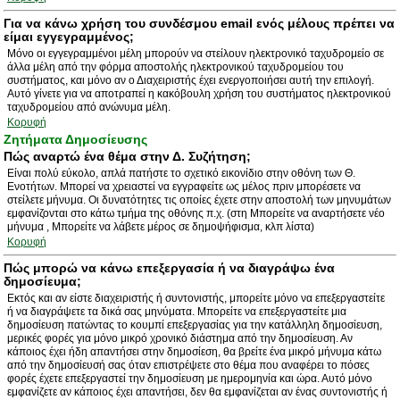
Για να κάνω χρήση του συνδέσμου email ενός μέλους πρέπει να
είμαι εγγεγραμμένος;
Μόνο οι εγγεγραμμένοι μέλη μπορούν να στείλουν ηλεκτρονικό ταχυδρομείο σε
άλλα μέλη από την φόρμα αποστολής ηλεκτρονικού ταχυδρομείου του
συστήματος, και μόνο αν ο Διαχειριστής έχει ενεργοποιήσει αυτή την επιλογή.
Αυτό γίνετε για να αποτραπεί η κακόβουλη χρήση του συστήματος ηλεκτρονικού
ταχυδρομείου από ανώνυμα μέλη.
Κορυφή
Ζητήματα Δημοσίευσης
Πώς αναρτώ ένα θέμα στην Δ. Συζήτηση;
Είναι πολύ εύκολο, απλά πατήστε το σχετικό εικονίδιο στην οθόνη των Θ.
Ενοτήτων. Μπορεί να χρειαστεί να εγγραφείτε ως μέλος πριν μπορέσετε να
στείλετε μήνυμα. Οι δυνατότητες τις οποίες έχετε στην αποστολή των μηνυμάτων
εμφανίζονται στο κάτω τμήμα της οθόνης π.χ. (στη Μπορείτε να αναρτήσετε νέο
μήνυμα , Μπορείτε να λάβετε μέρος σε δημοψήφισμα, κλπ λίστα)
Κορυφή
Πώς μπορώ να κάνω επεξεργασία ή να διαγράψω ένα
δημοσίευμα;
Εκτός και αν είστε διαχειριστής ή συντονιστής, μπορείτε μόνο να επεξεργαστείτε
ή να διαγράψετε τα δικά σας μηνύματα. Μπορείτε να επεξεργαστείτε μια
δημοσίευση πατώντας το κουμπί επεξεργασίας για την κατάλληλη δημοσίευση,
μερικές φορές για μόνο μικρό χρονικό διάστημα από την δημοσίευση. Αν
κάποιος έχει ήδη απαντήσει στην δημοσίεση, θα βρείτε ένα μικρό μήνυμα κάτω
από την δημοσίευσή σας όταν επιστρέψετε στο θέμα που αναφέρει το πόσες
φορές έχετε επεξεργαστεί την δημοσίευση με ημερομηνία και ώρα. Αυτό μόνο
εμφανίζετε αν κάποιος έχει απαντήσει, δεν θα εμφανίζεται αν ένας συντονιστής ή