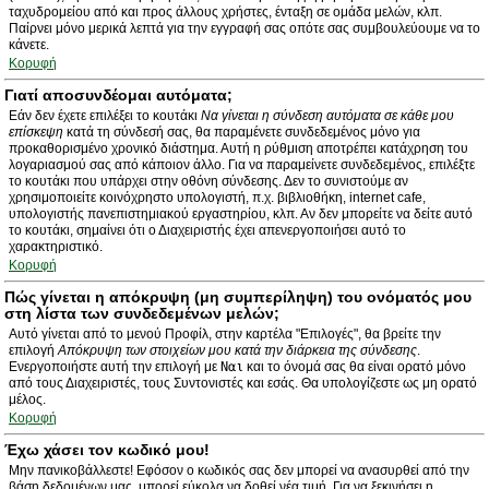
ταχυδρομείου από και προς άλλους χρήστες, ένταξη σε ομάδα μελών, κλπ.
Παίρνει μόνο μερικά λεπτά για την εγγραφή σας οπότε σας συμβουλεύουμε να το
κάνετε.
Κορυφή
Γιατί αποσυνδέομαι αυτόματα;
Εάν δεν έχετε επιλέξει το κουτάκι
Να γίνεται η σύνδεση αυτόματα σε κάθε μου
επίσκεψη
κατά τη σύνδεσή σας, θα παραμένετε συνδεδεμένος μόνο για
προκαθορισμένο χρονικό διάστημα. Αυτή η ρύθμιση αποτρέπει κατάχρηση του
λογαριασμού σας από κάποιον άλλο. Για να παραμείνετε συνδεδεμένος, επιλέξτε
το κουτάκι που υπάρχει στην οθόνη σύνδεσης. Δεν το συνιστούμε αν
χρησιμοποιείτε κοινόχρηστο υπολογιστή, π.χ. βιβλιοθήκη, internet cafe,
υπολογιστής πανεπιστημιακού εργαστηρίου, κλπ. Αν δεν μπορείτε να δείτε αυτό
το κουτάκι, σημαίνει ότι ο Διαχειριστής έχει απενεργοποιήσει αυτό το
χαρακτηριστικό.
Κορυφή
Πώς γίνεται η απόκρυψη (μη συμπερίληψη) του ονόματός μου
στη λίστα των συνδεδεμένων μελών;
Αυτό γίνεται από το μενού Προφίλ, στην καρτέλα "Επιλογές", θα βρείτε την
επιλογή
Απόκρυψη των στοιχείων μου κατά την διάρκεια της σύνδεσης
.
Ενεργοποιήστε αυτή την επιλογή με
Ναι
και το όνομά σας θα είναι ορατό μόνο
από τους Διαχειριστές, τους Συντονιστές και εσάς. Θα υπολογίζεστε ως μη ορατό
μέλος.
Κορυφή
Έχω χάσει τον κωδικό μου!
Μην πανικοβάλλεστε! Εφόσον ο κωδικός σας δεν μπορεί να ανασυρθεί από την
βάση δεδομένων μας, μπορεί εύκολα να δοθεί νέα τιμή. Για να ξεκινήσει η