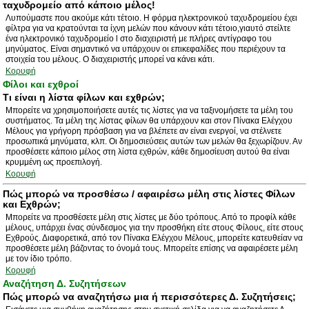
ταχυδρομείο από κάποιο μέλος!
Λυπούμαστε που ακούμε κάτι τέτοιο. Η φόρμα ηλεκτρονικού ταχυδρομείου έχει
φίλτρα για να κρατούνται τα ίχνη μελών που κάνουν κάτι τέτοιο,γιαυτό στείλτε
ένα ηλεκτρονικό ταχυδρομείο l στο διαχειριστή με πλήρες αντίγραφο του
μηνύματος. Είναι σημαντικό να υπάρχουν οι επικεφαλίδες που περιέχουν τα
στοιχεία του μέλους. Ο διαχειριστής μπορεί να κάνει κάτι.
Κορυφή
Φίλοι και εχθροί
Τι είναι η λίστα φίλων και εχθρών;
Μπορείτε να χρησιμοποιήσετε αυτές τις λίστες για να ταξινομήσετε τα μέλη του
συστήματος. Τα μέλη της λίστας φίλων θα υπάρχουν και στον Πίνακα Ελέγχου
Μέλους για γρήγορη πρόσβαση για να βλέπετε αν είναι ενεργοί, να στέλνετε
προσωπικά μηνύματα, κλπ. Οι δημοσιεύσεις αυτών των μελών θα ξεχωρίζουν. Αν
προσθέσετε κάποιο μέλος στη λίστα εχθρών, κάθε δημοσίευση αυτού θα είναι
κρυμμένη ως προεπιλογή.
Κορυφή
Πώς μπορώ να προσθέσω / αφαιρέσω μέλη στις λίστες Φίλων
και Εχθρών;
Μπορείτε να προσθέσετε μέλη στις λίστες με δύο τρόπους. Από το προφίλ κάθε
μέλους, υπάρχει ένας σύνδεσμος για την προσθήκη είτε στους Φίλους, είτε στους
Εχθρούς. Διαφορετικά, από τον Πίνακα Ελέγχου Μέλους, μπορείτε κατευθείαν να
προσθέσετε μέλη βάζοντας το όνομά τους. Μπορείτε επίσης να αφαιρέσετε μέλη
με τον ίδιο τρόπο.
Κορυφή
Αναζήτηση Δ. Συζητήσεων
Πώς μπορώ να αναζητήσω μια ή περισσότερες Δ. Συζητήσεις;