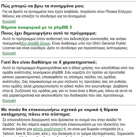
Πώς μπορώ να βρω τα συνημμένα μου;
Για να βρείτε τα συνημμένα που έχετε ανεβάσει, πηγαίνετε στον Πίνακα Ελέγχου
Μέλους και επιλέξτε το σύνδεσμο για τα συνημμένα.
Κορυφή
Θέματα αναφορικά με το phpBB 3
Ποιος έχει δημιουργήσει αυτό το πρόγραμμα;
Αυτό το πρόγραμμα (στην αυθεντική του έκδοση)έχει υλοποιηθεί, και ανήκει
πνευματικά
Στο phpBB Group
. Είναι διαθέσιμο υπό την GNU General Public
License και είναι ελεύθερο. Δείτε το σύνδεσμο για περισσότερες λεπτομέρειες.
Κορυφή
Γιατί δεν είναι διαθέσιμο το Χ χαρακτηριστικό;
Αυτό το πρόγραμμα δημιουργήθηκε και η άδεια χρήσης του αποδόθηκε από την
ομάδα ανάπτυξης λογισμικού phpBB. Εάν νομίζετε ότι πρέπει να προστεθεί
κάποιο χαρακτηριστικό, επισκεφθείτε τις επίσημες σελίδες της ομάδας
ανάπτυξης. Σας παρακαλούμε να μην στέλνετε τις προτάσεις σας απ ευθείας
στην ομάδα, αλλά χρησιμοποιήστε το ειδικό πεδίο στο sourceforge. Διαβάστε
στην Δ. Συζήτηση της ομάδας μας για το ποια είναι η θέση μας πάνω σε αυτά τα
νέα χαρακτηριστικά και ακολουθήστε την διαδικασία που σας προτείνουμε.
Κορυφή
Με ποιόν θα επικοινωνήσω σχετικά με νομικά ή θέματα
κατάχρησης πάνω στο σύστημα;
Σε οποιονδήποτε διαχειριστή που βρίσκεται το όνομά του στην σελίδα “Η
Ομάδα”. Αν δεν πάρετε καμία απάντηση επικοινωνήστε με τον ιδιοκτήτη του
domain (κάντε μια
whois αναζήτηση
) ή, αν είναι μια δωρεάν υπηρεσία (π.χ.
Yahoo!, free.fr, f2s.com, κλπ.), την διοίκηση ή το τμήμα εξυπηρέτησης. Σημειώστε