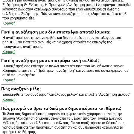
Εισάγετε μια συνθήκη αναζήτησης στην σχετική σελίδα για να αναζητήσετε Δ.
Συζητήσεις ή Θ. Ενότητες. Η Προηγμένη Αναζήτηση μπορεί να πραγματοποιηθεί
κάνοντας κλικ στον κατάλληλο σύνδεσμο που είναι διαθέσιμος σε όλες τις
σελίδες της Συζήτησης. Πώς να κάνετε αναζήτηση ίσως εξαρτάται από το στυλ
που χρησιμοποιείτε.
Κορυφή
Γιατί η αναζήτηση μου δεν επιστρέφει αποτελέσματα;
Η αναζήτησή σας ήταν ανακριβής και δεν ταίριαζε με τους καταλόγους του
phpBB3. Να είστε πιο ακριβείς και να χρησιμοποιείτε τις επιλογές της
προηγμένης αναζήτησης.
Κορυφή
Γιατί η αναζήτηση μου επιστρέφει κενή σελίδα!;
Η αναζήτησή σας επέστρεψε πολλά αποτελέσματα που δεν σήκωσε ο server.
Χρησιμοποιείστε την “Προηγμένη αναζήτηση” και να είστε πιο συγκεκριμένοι σε
αυτό που αναζητάτε.
Κορυφή
Πώς αναζητώ μέλη;
Επισκεφθείτε τον σύνδεσμο "Κατάλογος μελών" και επιλέξτε “Αναζήτηση μέλους”.
Κορυφή
Πώς μπορώ να βρω τα δικά μου δημοσιεύματα και θέματα;
Τα δικά σας δημοσιεύματα μπορούν να εμφανιστούν χρησιμοποιώντας την
επιλογή “Αναζήτηση δημοσιεύσεων από το μέλος” από τον Πίνακα Ελέγχου
Μέλους ή από την σελίδα του προφίλ σας. Για να αναζητήσετε τα θέματά σας,
χρησιμοποιείστε την προηγμένη αναζήτηση και συμπληρώστε κατάλληλα τα
κριτήρια αναζήτησης.