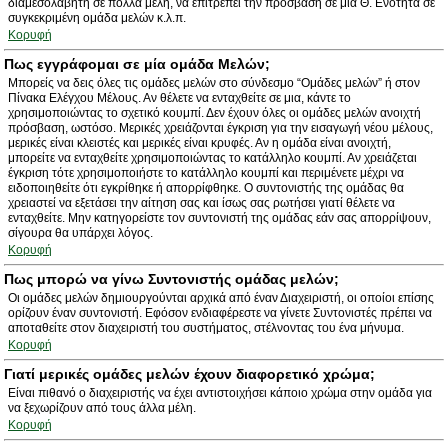
διαμεσολαβητή σε πολλά μέλη, να επιτρέπει την πρόσβαση σε μία Θ. Ενότητα σε
συγκεκριμένη ομάδα μελών κ.λ.π.
Κορυφή
Πως εγγράφομαι σε μία ομάδα Μελών;
Μπορείς να δεις όλες τις ομάδες μελών στο σύνδεσμο “Ομάδες μελών” ή στον
Πίνακα Ελέγχου Μέλους. Αν θέλετε να ενταχθείτε σε μια, κάντε το
χρησιμοποιώντας το σχετικό κουμπί. Δεν έχουν όλες οι ομάδες μελών ανοιχτή
πρόσβαση, ωστόσο. Μερικές χρειάζονται έγκριση για την εισαγωγή νέου μέλους,
μερικές είναι κλειστές και μερικές είναι κρυφές. Αν η ομάδα είναι ανοιχτή,
μπορείτε να ενταχθείτε χρησιμοποιώντας το κατάλληλο κουμπί. Αν χρειάζεται
έγκριση τότε χρησιμοποιήστε το κατάλληλο κουμπί και περιμένετε μέχρι να
ειδοποιηθείτε ότι εγκρίθηκε ή απορρίφθηκε. Ο συντονιστής της ομάδας θα
χρειαστεί να εξετάσει την αίτηση σας και ίσως σας ρωτήσει γιατί θέλετε να
ενταχθείτε. Μην κατηγορείστε τον συντονιστή της ομάδας εάν σας απορρίψουν,
σίγουρα θα υπάρχει λόγος.
Κορυφή
Πως μπορώ να γίνω Συντονιστής ομάδας μελών;
Οι ομάδες μελών δημιουργούνται αρχικά από έναν Διαχειριστή, οι οποίοι επίσης
ορίζουν έναν συντονιστή. Εφόσον ενδιαφέρεστε να γίνετε Συντονιστές πρέπει να
αποταθείτε στον διαχειριστή του συστήματος, στέλνοντας του ένα μήνυμα.
Κορυφή
Γιατί μερικές ομάδες μελών έχουν διαφορετικό χρώμα;
Είναι πιθανό ο διαχειριστής να έχει αντιστοιχήσει κάποιο χρώμα στην ομάδα για
να ξεχωρίζουν από τους άλλα μέλη.
Κορυφή