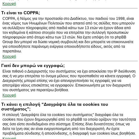
Κορυφή
Τι είναι το COPPA;
COPPA, ή Νόμος για την προστασία στο Διαδίκτυο, του παιδιού του 1998, είναι
ένας νόμος των Ηνωμένων Πολιτειών που απαιτεί από τις σελίδες που μπορούν
να συλλέξουν πληροφορίες από παιδιά κάτω των 13 ετών να έχουν άδεια από
τον κηδεμόνα ή κάποιο στοιχείο που να επιτρέπει την συλλογή προσωπικών
πληροφοριών από άτομο κάτω των 13 ετών. Να έχετε υπόψη ότι το phpBB
Group δεν μπορεί να δώσει νομική συμβουλή και δεν μπορείτε να επικοινωνείτε
για οποιοδήποτε παράνομη ενέργεια οποιουδήποττε είδους, εκτός από τα
παραπάνω.
Κορυφή
Γιατί δεν μπορώ να εγγραφώ;
Είναι πιθανό ο Διαχειριστής του συστήματος να έχει αποκλείσει την IP διεύθυνση
σας ή να μην επιτρέπει το όνομα μέλους που προσπαθείτε να κάνετε εγγραφή. Ο
Διαχειριστής μπορεί επίσης να έχει απενεργοποιήσει τις εγγραφές για να
αποτρέψει νέους επισκέπτες να εγγραφούν. Επικοινωνήστε με τον διαχειριστή
του συστήματος για περαιτέρω βοήθεια.
Κορυφή
Τι κάνει η επιλογή “Διαγράψτε όλα τα cookies του
συστήματος”;
Η επιλογή “Διαγράψτε όλα τα cookies του συστήματος” διαγράφει όλα τα
cookies που έχουν δημιουργηθεί από το phpBB τα οποία ορίζουν την ταυτότητα
σας όσο είστε συνδεδεμένοι στο σύστημα. Επίσης δίνει δυνατότητες όπως να
δείτε τα ίχνη σας αν είναι ενεργοποιημένη από τον διαχειριστή. Αν έχετε
προβλήματα σύνδεσης ή αποσύνδεσης, η διαγραφή των cookies ίσως βοηθήσει.
Κορυφή