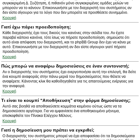
συγκεκριμένη Δ. Συζήτηση, ή πιθανόν μόνο συγκεκριμένες ομάδες μελών να
μπορούν να το κάνουν. Επικοινωνήστε με τον διαχειριστή του συστήματος αν
δεν είστε σίγουροι για το λόγο που δεν μπορείτε να προσθέσετε συνημμένο.
Κορυφή
Γιατί έχω πάρει προειδοποίηση;
Κάθε διαχειριστής έχει τους δικούς του κανόνες στην σελίδα του. Αν έχετε
παραβεί κάποιο κανόνα, τότε ίσως να πήρατε προειδοποίηση. σημειώστε ότι
αυτό είναι απόφαση του διαχειριστή, και το phpBB Group δεν έχει να κάνει με
αυτό. Επικοινωνήστε με τον διαχειριστή αν δεν είστε σίγουροι γιατί πήρατε
προειδοποίηση.
Κορυφή
Πώς μπορώ να αναφέρω δημοσιεύσεις σε έναν συντονιστή;
Αν ο διαχειριστής του συστήματος έχει ενεργοποιήσει αυτή την επιλογή, θα δείτε
ένα κουμπί αναφοράς στην πάνω μεριά του δημοσιεύματος που θέλετε να
αναφέρετε. Κάνοντας κλικ θα καθοδηγηθείτε για τις απαιτούμενες ενέργειες για
την αναφορά.
Κορυφή
Τι είναι το κουμπί “Αποθήκευση” στην φόρμα δημοσίευσης;
Αυτό σας βοηθά να αποθηκεύσετε κομμάτια κειμένου ούτως ώστε να τα
δημοσιεύσετε αργότερα. Για να εμφανίσετε ένα αποθηκευμένο μήνυμα,
επισκεφθείτε τον Πίνακα Ελέγχου Μέλους.
Κορυφή
Γιατί η δημοσίευση μου πρέπει να εγκριθεί;
Ο διαχειριστής του συστήματος μπορεί να έχει αποφασίσει ότι τα δημοσιεύματα