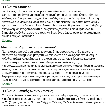
Κορυφή
Τι είναι τα Smilies;
Τα Smilies, ή Emoticons, είναι μικρά εικονίδια που μπορούν να
χρησιμοποιηθούν για να εκφράσουν συναίσθημα χρησιμοποιώντας σύντομο
κώδικα, π.χ. :) σημαίνει ευτυχισμένος, καθώς :( σημαίνει λυπημένος. Η πλήρης
λίστα των εικονιδίων φαίνεται στη φόρμα δημοσίευσης. Προσπαθήστε να μην
χρησιμοποιείτε πολύ τα smilies, διότι καθιστούν ένα δημοσίευμα ακατάλληλο για
ανάγνωση και ένας συντονιστής ίσως να επεξεργαστεί ή να σβήσει όλο το
δημοσίευμα. Ο διαχειριστής μπορεί να θέσει ένα μέγιστο όριο χρησιμοποίησης
smilies στις δημοσιεύσεις.
Κορυφή
Μπορώ να δημοσιεύω μια εικόνα;
Ναι, εικόνες μπορούν να υπάρχουν στις δημοσιεύσεις. Αν ο διαχειριστής
επιτρέπει τα συνημμένα, μπορείτε να ανεβάζετε τις εικόνες σας στο σύστημα.
Αλλιώς, πρέπει να ανεβάσετε την εικόνα σας σε κάποιο εξωτερικό κεντρικό
υπολογιστή για εικόνες και να τοποθετήσετε το σύνδεσμο, π.χ.
http://www.example.com/my-picture.gif. Δεν μπορείτε να τοποθετήσετε απευθείας
εικόνες που είναι στον δικό σας υπολογιστή (εκτός αν είναι δημόσιος κεντρικός
υπολογιστής) ή σε μηχανισμούς του διαδικτύου, π.χ. hotmail ή yahoo
λογαριασμοί ηλεκτρονικού ταχυδρομείου, ιστοσελίδες που προστατεύονται με
κωδικό, κλπ. Για να εμφανιστεί η εικόνα χρησιμοποιήστε την εντολή [img].
Κορυφή
Τι είναι οι Γενικές Ανακοινώσεις;
Οι Γενικές Ανακοινώσεις περιέχουν σημαντικές πληροφορίες και πρέπει να τις
διαβάσετε όσο το δυνατόν συντομότερα. Εμφανίζονται στην πάνω πλευρά κάθε
Δ. Συζήτησης και στον Πίνακα Ελέγχου Μέλους. Οι Γενικές Ανακοινώσεις γίνονται