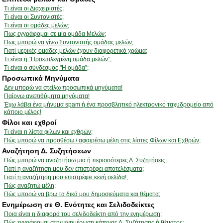
Τι είναι οι Διαχειριστές;
Τι είναι οι Συντονιστές;
Τι είναι οι ομάδες μελών;
Πως εγγράφομαι σε μία ομάδα Μελών;
Πως μπορώ να γίνω Συντονιστής ομάδας μελών;
Γιατί μερικές ομάδες μελών έχουν διαφορετικό χρώμα;
Τι είναι η “Προεπιλεγμένη ομάδα μελών”;
Τι είναι ο σύνδεσμος "Η ομάδα”;
Προσωπικά Μηνύματα
Δεν μπορώ να στείλω προσωπικά μηνύματα!
Παίρνω ανεπιθύμητα μηνύματα!
Έχω λάβει ένα μήνυμα spam ή ένα προσβλητικό ηλεκτρονικό ταχυδρομείο από
κάποιο μέλος!
Φίλοι και εχθροί
Τι είναι η λίστα φίλων και εχθρών;
Πώς μπορώ να προσθέσω / αφαιρέσω μέλη στις λίστες Φίλων και Εχθρών;
Αναζήτηση Δ. Συζητήσεων
Πώς μπορώ να αναζητήσω μια ή περισσότερες Δ. Συζητήσεις;
Γιατί η αναζήτηση μου δεν επιστρέφει αποτελέσματα;
Γιατί η αναζήτηση μου επιστρέφει κενή σελίδα!;
Πώς αναζητώ μέλη;
Πώς μπορώ να βρω τα δικά μου δημοσιεύματα και θέματα;
Ενημέρωση σε Θ. Ενότητες και Σελιδοδείκτες
Ποια είναι η διαφορά του σελιδοδείκτη από την ενημέρωση;
Πώς εγγράφομαι στην ενημέρωση κάποιας Δ. Συζήτησης ή θέματος;