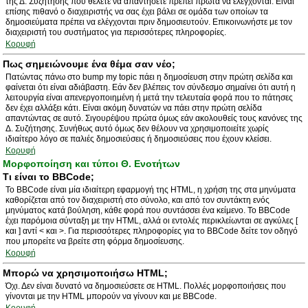
της Δ. Συζήτησης που θέλετε να απαντήσετε πρέπει πρώτα να ελέγχονται. Είναι
επίσης πιθανό ο διαχειριστής να σας έχει βάλει σε ομάδα των οποίων τα
δημοσιεύματα πρέπει να ελέγχονται πριν δημοσιευτούν. Επικοινωνήστε με τον
διαχειριστή του συστήματος για περισσότερες πληροφορίες.
Κορυφή
Πως σημειώνουμε ένα θέμα σαν νέο;
Πατώντας πάνω στο bump my topic πάει η δημοσίευση στην πρώτη σελίδα και
φαίνεται ότι είναι αδιάβαστη. Εάν δεν βλέπεις τον σύνδεσμο σημαίνει ότι αυτή η
λειτουργία είναι απενεργοποιημένη ή μετά την τελευταία φορά που το πάτησες
δεν έχει αλλάξει κάτι. Είναι ακόμη δυνατών να πάει στην πρώτη σελίδα
απαντώντας σε αυτό. Σιγουρέψου πρώτα όμως εάν ακολουθείς τους κανόνες της
Δ. Συζήτησης. Συνήθως αυτό όμως δεν θέλουν να χρησιμοποιείτε χωρίς
ιδιαίτερο λόγο σε παλιές δημοσιεύσεις ή δημοσιεύσεις που έχουν κλείσει.
Κορυφή
Μορφοποίηση και τύποι Θ. Ενοτήτων
Τι είναι το BBCode;
Το BBCode είναι μία ιδιαίτερη εφαρμογή της HTML, η χρήση της στα μηνύματα
καθορίζεται από τον διαχειριστή στο σύνολο, και από τον συντάκτη ενός
μηνύματος κατά βούληση, κάθε φορά που συντάσσει ένα κείμενο. Το BBCode
έχει παρόμοια σύνταξη με την HTML, αλλά οι εντολές περικλείωνται σε αγκύλες [
και ] αντί < και >. Για περισσότερες πληροφορίες για το BBCode δείτε τον οδηγό
που μπορείτε να βρείτε στη φόρμα δημοσίευσης.
Κορυφή
Μπορώ να χρησιμοποιήσω HTML;
Όχι. Δεν είναι δυνατό να δημοσιεύσετε σε HTML. Πολλές μορφοποιήσεις που
γίνονται με την HTML μπορούν να γίνουν και με BBCode.