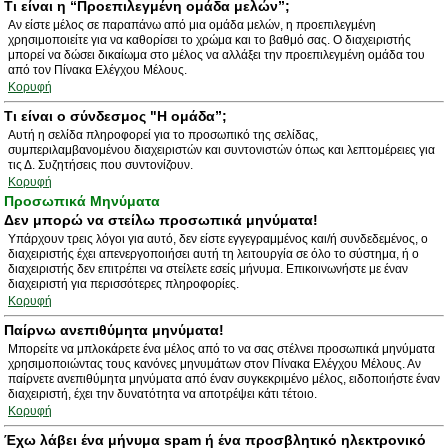
Τι είναι η “Προεπιλεγμένη ομάδα μελών”;
Αν είστε μέλος σε παραπάνω από μια ομάδα μελών, η προεπιλεγμένη
χρησιμοποιείτε για να καθορίσει το χρώμα και το βαθμό σας. Ο διαχειριστής
μπορεί να δώσει δικαίωμα στο μέλος να αλλάξει την προεπιλεγμένη ομάδα του
από τον Πίνακα Ελέγχου Μέλους.
Κορυφή
Τι είναι ο σύνδεσμος "Η ομάδα”;
Αυτή η σελίδα πληροφορεί για το προσωπικό της σελίδας,
συμπεριλαμβανομένου διαχειριστών και συντονιστών όπως και λεπτομέρειες για
τις Δ. Συζητήσεις που συντονίζουν.
Κορυφή
Προσωπικά Μηνύματα
Δεν μπορώ να στείλω προσωπικά μηνύματα!
Υπάρχουν τρεις λόγοι για αυτό, δεν είστε εγγεγραμμένος και/ή συνδεδεμένος, ο
διαχειριστής έχει απενεργοποιήσει αυτή τη λειτουργία σε όλο το σύστημα, ή ο
διαχειριστής δεν επιτρέπει να στείλετε εσείς μήνυμα. Επικοινωνήστε με έναν
διαχειριστή για περισσότερες πληροφορίες.
Κορυφή
Παίρνω ανεπιθύμητα μηνύματα!
Μπορείτε να μπλοκάρετε ένα μέλος από το να σας στέλνει προσωπικά μηνύματα
χρησιμοποιώντας τους κανόνες μηνυμάτων στον Πίνακα Ελέγχου Μέλους. Αν
παίρνετε ανεπιθύμητα μηνύματα από έναν συγκεκριμένο μέλος, ειδοποιήστε έναν
διαχειριστή, έχει την δυνατότητα να αποτρέψει κάτι τέτοιο.
Κορυφή
Έχω λάβει ένα μήνυμα spam ή ένα προσβλητικό ηλεκτρονικό