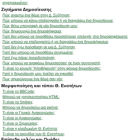
εγγεγραμμένος;
Ζητήματα Δημοσίευσης
Πώς αναρτώ ένα θέμα στην Δ. Συζήτηση;
Πώς μπορώ να κάνω επεξεργασία ή να διαγράψω ένα δημοσίευμα;
Πώς θέτω υπογραφή σε μία δημοσίευση μου;
Πώς δημιουργώ ένα δημοψήφισμα;
Γιατί δεν μπορώ να προσθέσω περισσότερες επιλογές στα δημοψηφίσματα;
Πώς μπορώ να επεξεργαστώ ή να διαγράψω ένα δημοψήφισμα;
Γιατί δεν έχω πρόσβαση σε μια Δ. Συζήτηση;
Γιατί δεν μπορώ να προσθέσω συνημμένα;
Γιατί έχω πάρει προειδοποίηση;
Πώς μπορώ να αναφέρω δημοσιεύσεις σε έναν συντονιστή;
Τι είναι το κουμπί “Αποθήκευση” στην φόρμα δημοσίευσης;
Γιατί η δημοσίευση μου πρέπει να εγκριθεί;
Πως σημειώνουμε ένα θέμα σαν νέο;
Μορφοποίηση και τύποι Θ. Ενοτήτων
Τι είναι το BBCode;
Μπορώ να χρησιμοποιήσω HTML;
Τι είναι τα Smilies;
Μπορώ να δημοσιεύω μια εικόνα;
Τι είναι οι Γενικές Ανακοινώσεις;
Τι είναι οι Ανακοινώσεις;
Τι είναι οι Σημειώσεις;
Τι είναι η κλειδωμένη Θ. Ενότητα;
Τι είναι τα εικονίδια των Θ. Ενοτήτων;
Επίπεδα μελών και Ομάδες