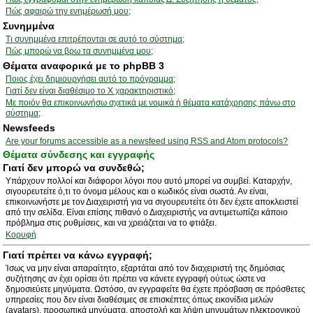
Πώς αφαιρώ την ενημέρωσή μου;
Συνημμένα
Τι συνημμένα επιτρέπονται σε αυτό το σύστημα;
Πώς μπορώ να βρω τα συνημμένα μου;
Θέματα αναφορικά με το phpBB 3
Ποιος έχει δημιουργήσει αυτό το πρόγραμμα;
Γιατί δεν είναι διαθέσιμο το Χ χαρακτηριστικό;
Με ποιόν θα επικοινωνήσω σχετικά με νομικά ή θέματα κατάχρησης πάνω στο
σύστημα;
Newsfeeds
Are your forums accessible as a newsfeed using RSS and Atom protocols?
Θέματα σύνδεσης και εγγραφής
Γιατί δεν μπορώ να συνδεθώ;
Υπάρχουν πολλοί και διάφοροι λόγοι που αυτό μπορεί να συμβεί. Καταρχήν,
σιγουρευτείτε ό,τι το όνομα μέλους και ο κωδικός είναι σωστά. Αν είναι,
επικοινωνήστε με τον Διαχειριστή για να σιγουρευτείτε ότι δεν έχετε αποκλειστεί
από την σελίδα. Είναι επίσης πιθανό ο Διαχειριστής να αντιμετωπίζει κάποιο
πρόβλημα στις ρυθμίσεις, και να χρειάζεται να το φτιάξει.
Κορυφή
Γιατί πρέπει να κάνω εγγραφή;
Ίσως να μην είναι απαραίτητο, εξαρτάται από τον διαχειριστή της δημόσιας
συζήτησης αν έχει ορίσει ότι πρέπει να κάνετε εγγραφή ούτως ώστε να
δημοσιεύετε μηνύματα. Ωστόσο, αν εγγραφείτε θα έχετε πρόσβαση σε πρόσθετες
υπηρεσίες που δεν είναι διαθέσιμες σε επισκέπτες όπως εικονίδια μελών
(avatars), προσωπικά μηνύματα, αποστολή και λήψη μηνυμάτων ηλεκτρονικού