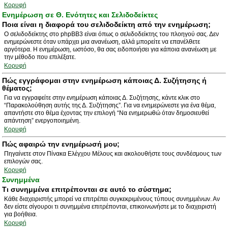
Κορυφή
Ενημέρωση σε Θ. Ενότητες και Σελιδοδείκτες
Ποια είναι η διαφορά του σελιδοδείκτη από την ενημέρωση;
Ο σελιδοδείκτης στο phpBB3 είναι όπως ο σελιδοδείκτης του πλοηγού σας. Δεν
ενημερώνεστε όταν υπάρχει μια ανανέωση, αλλά μπορείτε να επανέλθετε
αργότερα. Η ενημέρωση, ωστόσο, θα σας ειδοποιήσει για κάποια ανανέωση με
την μέθοδο που επιλέξατε.
Κορυφή
Πώς εγγράφομαι στην ενημέρωση κάποιας Δ. Συζήτησης ή
θέματος;
Για να εγγραφείτε στην ενημέρωση κάποιας Δ. Συζήτησης, κάντε κλικ στο
“Παρακολούθηση αυτής της Δ. Συζήτησης”. Για να ενημερώνεστε για ένα θέμα,
απαντήστε στο θέμα έχοντας την επιλογή “Να ενημερωθώ όταν δημοσιευθεί
απάντηση” ενεργοποιημένη.
Κορυφή
Πώς αφαιρώ την ενημέρωσή μου;
Πηγαίνετε στον Πίνακα Ελέγχου Μέλους και ακολουθήστε τους συνδέσμους των
επιλογών σας.
Κορυφή
Συνημμένα
Τι συνημμένα επιτρέπονται σε αυτό το σύστημα;
Κάθε διαχειριστής μπορεί να επιτρέπει συγκεκριμένους τύπους συνημμένων. Αν
δεν είστε σίγουροι τι συνημμένα επιτρέπονται, επικοινωνήστε με το διαχειριστή
για βοήθεια.
Κορυφή