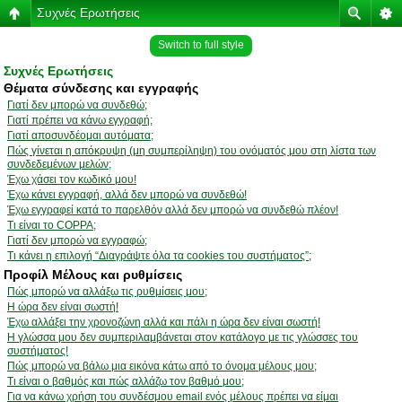
Συχνές Ερωτήσεις
Switch to full style
Συχνές Ερωτήσεις
Θέματα σύνδεσης και εγγραφής
Γιατί δεν μπορώ να συνδεθώ;
Γιατί πρέπει να κάνω εγγραφή;
Γιατί αποσυνδέομαι αυτόματα;
Πώς γίνεται η απόκρυψη (μη συμπερίληψη) του ονόματός μου στη λίστα των
συνδεδεμένων μελών;
Έχω χάσει τον κωδικό μου!
Έχω κάνει εγγραφή, αλλά δεν μπορώ να συνδεθώ!
Έχω εγγραφεί κατά το παρελθόν αλλά δεν μπορώ να συνδεθώ πλέον!
Τι είναι το COPPA;
Γιατί δεν μπορώ να εγγραφώ;
Τι κάνει η επιλογή “Διαγράψτε όλα τα cookies του συστήματος”;
Προφίλ Μέλους και ρυθμίσεις
Πώς μπορώ να αλλάξω τις ρυθμίσεις μου;
Η ώρα δεν είναι σωστή!
Έχω αλλάξει την χρονοζώνη αλλά και πάλι η ώρα δεν είναι σωστή!
Η γλώσσα μου δεν συμπεριλαμβάνεται στον κατάλογο με τις γλώσσες του
συστήματος!
Πώς μπορώ να βάλω μια εικόνα κάτω από το όνομα μέλους μου;
Τι είναι ο βαθμός και πώς αλλάζω τον βαθμό μου;
Για να κάνω χρήση του συνδέσμου email ενός μέλους πρέπει να είμαι