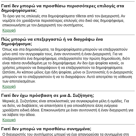
Γιατί δεν μπορώ να προσθέσω περισσότερες επιλογές στα
δημοψηφίσματα;
Το όριο για τις επιλογές στα δημοψηφίσματα τίθεται από τον Διαχειριστή. Αν
νομίζετε ότι χρειάζονται περισσότερες επιλογές στο δικό σας δημοψήφισμα,
επικοινωνήστε με τον Διαχειριστή του συστήματος.
Κορυφή
Πώς μπορώ να επεξεργαστώ ή να διαγράψω ένα
δημοψήφισμα;
Όπως και στα δημοσιεύματα, τα δημοψηφίσματα μπορούν να επεξεργαστούν
μόνο από τον συγγραφέα τους, έναν συντονιστή ή έναν Διαχειριστή. Για να
επεξεργαστείτε ένα δημοψήφισμα, επεξεργαστείτε την πρώτη δημοσίευση, διότι
είναι πάντα συνδεδεμένη με το δημοψήφισμα. Αν δεν έχει ψηφίσει κανείς, οι
χρήστες μπορούν να διαγράψουν ή να επεξεργαστούν τα δημοψηφίσματα.
Ωστόσο, Αν κάποιο μέλος έχει ήδη ψηφίσει, μόνο οι Συντονιστές ή οι Διαχειριστές
μπορούν να το επεξεργαστούν ή να το διαγράψουν. Αυτό αποτρέπει τη νόθευση
των αποτελεσμάτων.
Κορυφή
Γιατί δεν έχω πρόσβαση σε μια Δ. Συζήτηση;
Μερικές Δ. Συζητήσεις είναι αποκλειστικές για συγκεκριμένα μέλη ή ομάδες. Για
να δείτε, να διαβάσετε, να απαντήσετε ή για οποιαδήποτε άλλη ενέργεια
χρειάζεστε ειδική άδεια. Επικοινωνήστε με έναν συντονιστή ή έναν διαχειριστή για
να λάβατε την άδεια.
Κορυφή
Γιατί δεν μπορώ να προσθέσω συνημμένα;
Ο διαχειριστής του συστήματος μπορεί να έχει απαγορεύσει τα συνημμένα στη