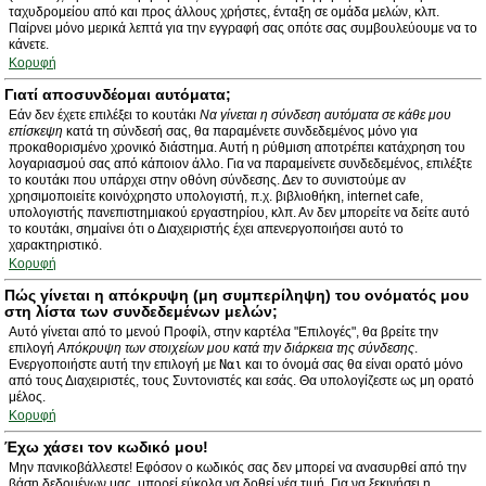
ταχυδρομείου από και προς άλλους χρήστες, ένταξη σε ομάδα μελών, κλπ.
Παίρνει μόνο μερικά λεπτά για την εγγραφή σας οπότε σας συμβουλεύουμε να το
κάνετε.
Κορυφή
Γιατί αποσυνδέομαι αυτόματα;
Εάν δεν έχετε επιλέξει το κουτάκι
Να γίνεται η σύνδεση αυτόματα σε κάθε μου
επίσκεψη
κατά τη σύνδεσή σας, θα παραμένετε συνδεδεμένος μόνο για
προκαθορισμένο χρονικό διάστημα. Αυτή η ρύθμιση αποτρέπει κατάχρηση του
λογαριασμού σας από κάποιον άλλο. Για να παραμείνετε συνδεδεμένος, επιλέξτε
το κουτάκι που υπάρχει στην οθόνη σύνδεσης. Δεν το συνιστούμε αν
χρησιμοποιείτε κοινόχρηστο υπολογιστή, π.χ. βιβλιοθήκη, internet cafe,
υπολογιστής πανεπιστημιακού εργαστηρίου, κλπ. Αν δεν μπορείτε να δείτε αυτό
το κουτάκι, σημαίνει ότι ο Διαχειριστής έχει απενεργοποιήσει αυτό το
χαρακτηριστικό.
Κορυφή
Πώς γίνεται η απόκρυψη (μη συμπερίληψη) του ονόματός μου
στη λίστα των συνδεδεμένων μελών;
Αυτό γίνεται από το μενού Προφίλ, στην καρτέλα "Επιλογές", θα βρείτε την
επιλογή
Απόκρυψη των στοιχείων μου κατά την διάρκεια της σύνδεσης
.
Ενεργοποιήστε αυτή την επιλογή με
Ναι
και το όνομά σας θα είναι ορατό μόνο
από τους Διαχειριστές, τους Συντονιστές και εσάς. Θα υπολογίζεστε ως μη ορατό
μέλος.
Κορυφή
Έχω χάσει τον κωδικό μου!
Μην πανικοβάλλεστε! Εφόσον ο κωδικός σας δεν μπορεί να ανασυρθεί από την
βάση δεδομένων μας, μπορεί εύκολα να δοθεί νέα τιμή. Για να ξεκινήσει η