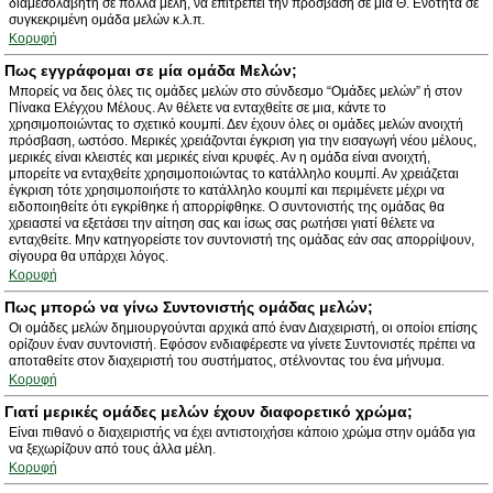
διαμεσολαβητή σε πολλά μέλη, να επιτρέπει την πρόσβαση σε μία Θ. Ενότητα σε
συγκεκριμένη ομάδα μελών κ.λ.π.
Κορυφή
Πως εγγράφομαι σε μία ομάδα Μελών;
Μπορείς να δεις όλες τις ομάδες μελών στο σύνδεσμο “Ομάδες μελών” ή στον
Πίνακα Ελέγχου Μέλους. Αν θέλετε να ενταχθείτε σε μια, κάντε το
χρησιμοποιώντας το σχετικό κουμπί. Δεν έχουν όλες οι ομάδες μελών ανοιχτή
πρόσβαση, ωστόσο. Μερικές χρειάζονται έγκριση για την εισαγωγή νέου μέλους,
μερικές είναι κλειστές και μερικές είναι κρυφές. Αν η ομάδα είναι ανοιχτή,
μπορείτε να ενταχθείτε χρησιμοποιώντας το κατάλληλο κουμπί. Αν χρειάζεται
έγκριση τότε χρησιμοποιήστε το κατάλληλο κουμπί και περιμένετε μέχρι να
ειδοποιηθείτε ότι εγκρίθηκε ή απορρίφθηκε. Ο συντονιστής της ομάδας θα
χρειαστεί να εξετάσει την αίτηση σας και ίσως σας ρωτήσει γιατί θέλετε να
ενταχθείτε. Μην κατηγορείστε τον συντονιστή της ομάδας εάν σας απορρίψουν,
σίγουρα θα υπάρχει λόγος.
Κορυφή
Πως μπορώ να γίνω Συντονιστής ομάδας μελών;
Οι ομάδες μελών δημιουργούνται αρχικά από έναν Διαχειριστή, οι οποίοι επίσης
ορίζουν έναν συντονιστή. Εφόσον ενδιαφέρεστε να γίνετε Συντονιστές πρέπει να
αποταθείτε στον διαχειριστή του συστήματος, στέλνοντας του ένα μήνυμα.
Κορυφή
Γιατί μερικές ομάδες μελών έχουν διαφορετικό χρώμα;
Είναι πιθανό ο διαχειριστής να έχει αντιστοιχήσει κάποιο χρώμα στην ομάδα για
να ξεχωρίζουν από τους άλλα μέλη.
Κορυφή