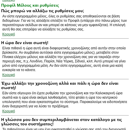
Προφίλ Μέλους και ρυθμίσεις
Πώς μπορώ να αλλάξω τις ρυθμίσεις μου;
Αν είστε εγγεγραμμένο μέλος, όλες οι ρυθμίσεις σας αποθηκεύονται σε βάση
δεδομένων. Για να τις αλλάξετε επιλέξτε το Προφίλ (υπάρχει στο πάνω μέρος των
περισσότερων σελίδων αν και μπορεί σε κάποιες να μην εμφανίζεται). Η επιλογή
αυτή θα σας επιτρέψει να αλλάξετε τις ρυθμίσεις σας.
Κορυφή
Η ώρα δεν είναι σωστή!
Είναι πιθανό η ώρα αυτή είναι διαφορετικής χρονοζώνης από αυτήν στην οποία
βρίσκεστε. Αν συμβαίνει αυτό(και είστε εγγεγραμμένο μέλος), μεταβείτε στον
Πίνακα ελέγχου μέλους και αλλάξτε την χρονοζώνη σας για να ταιριάζει στην
περιοχή σας, π.χ. Λονδίνο, Παρίσι, Νέα Υόρκη, Σίδνεϋ, κλπ. Αυτό μπορεί να γίνει
μόνο από εγγεγραμμένα μέλη. Αν δεν είστε εγγεγραμμένος, αυτή είναι μια καλή
ευκαιρία να το κάνετε.
Κορυφή
Έχω αλλάξει την χρονοζώνη αλλά και πάλι η ώρα δεν είναι
σωστή!
Εάν είστε σίγουροι ότι έχετε ρυθμίσει την χρονοζώνη και την Καλοκαιρινή ώρα
σωστά και η ώρα είναι ακόμα λανθασμένη, τότε φταίει η ώρα του κεντρικού
υπολογιστή που είναι εγκατεστημένο το σύστημα. Παρακαλούμε να ειδοποιήσετε
έναν διαχειριστή για να λύσει το πρόβλημα.
Κορυφή
Η γλώσσα μου δεν συμπεριλαμβάνεται στον κατάλογο με τις
γλώσσες του συστήματος!
Το πιθανότερο είναι να μην έχει εγκατασταθεί η γλώσσα σας από τον διαχειριστή.