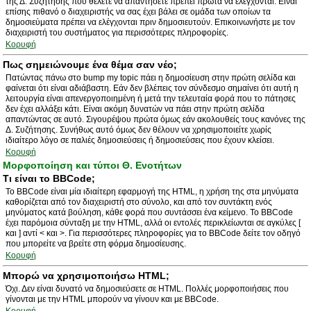
της Δ. Συζήτησης που θέλετε να απαντήσετε πρέπει πρώτα να ελέγχονται. Είναι
επίσης πιθανό ο διαχειριστής να σας έχει βάλει σε ομάδα των οποίων τα
δημοσιεύματα πρέπει να ελέγχονται πριν δημοσιευτούν. Επικοινωνήστε με τον
διαχειριστή του συστήματος για περισσότερες πληροφορίες.
Κορυφή
Πως σημειώνουμε ένα θέμα σαν νέο;
Πατώντας πάνω στο bump my topic πάει η δημοσίευση στην πρώτη σελίδα και
φαίνεται ότι είναι αδιάβαστη. Εάν δεν βλέπεις τον σύνδεσμο σημαίνει ότι αυτή η
λειτουργία είναι απενεργοποιημένη ή μετά την τελευταία φορά που το πάτησες
δεν έχει αλλάξει κάτι. Είναι ακόμη δυνατών να πάει στην πρώτη σελίδα
απαντώντας σε αυτό. Σιγουρέψου πρώτα όμως εάν ακολουθείς τους κανόνες της
Δ. Συζήτησης. Συνήθως αυτό όμως δεν θέλουν να χρησιμοποιείτε χωρίς
ιδιαίτερο λόγο σε παλιές δημοσιεύσεις ή δημοσιεύσεις που έχουν κλείσει.
Κορυφή
Μορφοποίηση και τύποι Θ. Ενοτήτων
Τι είναι το BBCode;
Το BBCode είναι μία ιδιαίτερη εφαρμογή της HTML, η χρήση της στα μηνύματα
καθορίζεται από τον διαχειριστή στο σύνολο, και από τον συντάκτη ενός
μηνύματος κατά βούληση, κάθε φορά που συντάσσει ένα κείμενο. Το BBCode
έχει παρόμοια σύνταξη με την HTML, αλλά οι εντολές περικλείωνται σε αγκύλες [
και ] αντί < και >. Για περισσότερες πληροφορίες για το BBCode δείτε τον οδηγό
που μπορείτε να βρείτε στη φόρμα δημοσίευσης.
Κορυφή
Μπορώ να χρησιμοποιήσω HTML;
Όχι. Δεν είναι δυνατό να δημοσιεύσετε σε HTML. Πολλές μορφοποιήσεις που
γίνονται με την HTML μπορούν να γίνουν και με BBCode.