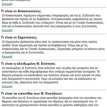
μόνο από διαχειριστές.
Κορυφή
Τι είναι οι Ανακοινώσεις;
Οι Ανακοινώσεις περιέχουν σημαντικές πληροφορίες για την Δ. Συζήτηση που
βρίσκεστε και πρέπει να τις διαβάσετε. Οι Ανακοινώσεις εμφανίζονται ως πρώτο
θέμα σε κάθε Δ. Συζήτηση που υπάρχουν. Όπως και με τις Γενικές Ανακοινώσεις,
έτσι και οι Ανακοινώσεις γίνονται από τους Διαχειριστές ή τους Συντονιστές.
Κορυφή
Τι είναι οι Σημειώσεις;
Οι Σημειώσεις βρίσκονται κάτω από τις ανακοινώσεις και μόνο στην πρώτη
σελίδα. Είναι σημαντικές και πρέπει να διαβάζονται. Όπως και με τις
Ανακοινώσεις και τις Γενικές Ανακοινώσεις, Σημειώσεις μπορούν να κάνουν μόνο
οι Διαχειριστές και οι Συντονιστές.
Κορυφή
Τι είναι η κλειδωμένη Θ. Ενότητα;
Οι κλειδωμένες Θ. Ενότητες είναι ενότητες που τα μέλη δεν μπορούν πια να
απαντήσουν και κάθε δημοψήφισμα που υπάρχει τερματίστηκε αυτόματα. Τα
θέματα μπορούν να κλειδωθούν για πολλούς λόγους και αυτό μπορεί να γίνει
από διαχειριστή ή συντονιστή. Ίσως να μπορείτε και σεις να κλειδώσετε τις
ενότητες σας, εξαρτάται από τον διαχειριστή.
Κορυφή
Τι είναι τα εικονίδια των Θ. Ενοτήτων;
Τα εικονίδια των Θ. Ενοτήτων είναι εικονίδια διαλεγμένα από τον συντάκτη του
θέματος και δείχνουν το χαρακτήρα του θέματος και το περιεχόμενό του. Η
ικανότητα να χρησιμοποιούν τέτοια εικονίδια οι χρήστες καθορίζετε από τον