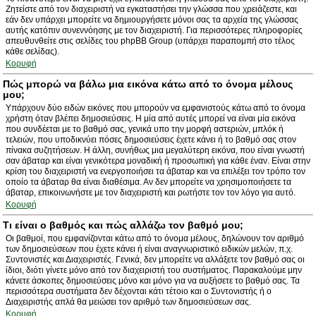
Ζητείστε από τον διαχειριστή να εγκαταστήσει την γλώσσα που χρειάζεστε, και
εάν δεν υπάρχει μπορείτε να δημιουργήσετε μόνοι σας τα αρχεία της γλώσσας
αυτής κατόπιν συνεννόησης με τον διαχειριστή. Για περισσότερες πληροφορίες
απευθυνθείτε στις σελίδες του phpBB Group (υπάρχει παραπομπή στο τέλος
κάθε σελίδας).
Κορυφή
Πώς μπορώ να βάλω μια εικόνα κάτω από το όνομα μέλους
μου;
Υπάρχουν δύο ειδών εικόνες που μπορούν να εμφανιστούς κάτω από το όνομα
χρήστη όταν βλέπει δημοσιεύσεις. Η μία από αυτές μπορεί να είναι μία εικόνα
που συνδέεται με το βαθμό σας, γενικά υπο την μορφή αστεριών, μπλόκ ή
τελειών, που υποδικνύει πόσες δημοσιεύσεις έχετε κάνει ή το βαθμό σας στον
πίνακα συζητήσεων. Η άλλη, συνήθως μια μεγαλύτερη εικόνα, που είναι γνωστή
σαν άβαταρ και είναι γενικότερα μοναδική ή προσωπική για κάθε έναν. Είναι στην
κρίση του διαχειριστή να ενεργοποιήσει τα άβαταρ και να επιλέξει τον τρόπο τον
οποίο τα άβαταρ θα είναι διαθέσιμα. Αν δεν μπορείτε να χρησιμοποιήσετε τα
άβαταρ, επικοινωνήστε με τον διαχειριστή και ρωτήστε τον τον λόγο για αυτό.
Κορυφή
Τι είναι ο βαθμός και πώς αλλάζω τον βαθμό μου;
Οι βαθμοί, που εμφανίζονται κάτω από το όνομα μέλους, δηλώνουν τον αριθμό
των δημοσιεύσεων που έχετε κάνει ή είναι αναγνωριστικό ειδικών μελών, π.χ.
Συντονιστές και Διαχειριστές. Γενικά, δεν μπορείτε να αλλάξετε τον βαθμό σας οι
ίδιοι, διότι γίνετε μόνο από τον διαχειριστή του συστήματος. Παρακαλούμε μην
κάνετε άσκοπες δημοσιεύσεις μόνο και μόνο για να αυξήσετε το βαθμό σας. Τα
περισσότερα συστήματα δεν δέχονται κάτι τέτοιο και ο Συντονιστής ή ο
Διαχειριστής απλά θα μειώσει τον αριθμό των δημοσιεύσεων σας.
Κορυφή