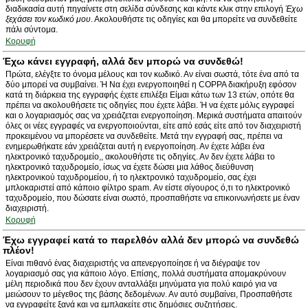
διαδικασία αυτή πηγαίνετε στη σελίδα σύνδεσης και κάντε κλικ στην επιλογή
Έχω
ξεχάσει τον κωδικό μου
. Ακολουθήστε τις οδηγίες και θα μπορείτε να συνδεθείτε
πάλι σύντομα.
Κορυφή
Έχω κάνει εγγραφή, αλλά δεν μπορώ να συνδεθώ!
Πρώτα, ελέγξτε το όνομα μέλους και τον κωδικό. Αν είναι σωστά, τότε ένα από τα
δύο μπορεί να συμβαίνει. Ή Να έχει ενεργοποιηθεί η COPPA διακήρυξη εφόσον
κατά τη διάρκεια της εγγραφής έχετε επιλέξει Είμαι κάτω των 13 ετών, οπότε θα
πρέπει να ακολουθήσετε τις οδηγίες που έχετε λάβει. Ή να έχετε μόλις εγγραφεί
και ο λογαριασμός σας να χρειάζεται ενεργοποίηση. Μερικά συστήματα απαιτούν
όλες οι νέες εγγραφές να ενεργοποιούνται, είτε από εσάς είτε από τον διαχειριστή
προκειμένου να μπορέσετε να συνδεθείτε. Μετά την εγγραφή σας, πρέπει να
ενημερωθήκατε εάν χρειάζεται αυτή η ενεργοποίηση. Αν έχετε λάβει ένα
ηλεκτρονικό ταχυδρομείο,, ακολουθήστε τις οδηγίες. Αν δεν έχετε λάβει το
ηλεκτρονικό ταχυδρομείο, ίσως να έχετε δώσει μια λάθος διεύθυνση
ηλεκτρονικού ταχυδρομείου, ή το ηλεκτρονικό ταχυδρομείο, σας έχει
μπλοκαριστεί από κάποιο φίλτρο spam. Αν είστε σίγουρος ό,τι το ηλεκτρονικό
ταχυδρομείο, που δώσατε είναι σωστό, προσπαθήστε να επικοινωνήσετε με έναν
διαχειριστή.
Κορυφή
Έχω εγγραφεί κατά το παρελθόν αλλά δεν μπορώ να συνδεθώ
πλέον!
Είναι πιθανό ένας διαχειριστής να απενεργοποίησε ή να διέγραψε τον
λογαριασμό σας για κάποιο λόγο. Επίσης, πολλά συστήματα απομακρύνουν
μέλη περιοδικά που δεν έχουν ανταλλάξει μηνύματα για πολύ καιρό για να
μειώσουν το μέγεθος της βάσης δεδομένων. Αν αυτό συμβαίνει, Προσπαθήστε
να εγγραφείτε ξανά και να εμπλακείτε στις δημόσιες συζητήσεις.