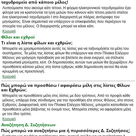
ταχυδρομείο από κάποιο μέλος!
Λυπούμαστε που ακούμε κάτι τέτοιο. Η φόρμα ηλεκτρονικού ταχυδρομείου έχει
φίλτρα για να κρατούνται τα ίχνη μελών που κάνουν κάτι τέτοιο,γιαυτό στείλτε
ένα ηλεκτρονικό ταχυδρομείο l στο διαχειριστή με πλήρες αντίγραφο του
μηνύματος. Είναι σημαντικό να υπάρχουν οι επικεφαλίδες που περιέχουν τα
στοιχεία του μέλους. Ο διαχειριστής μπορεί να κάνει κάτι.
Κορυφή
Φίλοι και εχθροί
Τι είναι η λίστα φίλων και εχθρών;
Μπορείτε να χρησιμοποιήσετε αυτές τις λίστες για να ταξινομήσετε τα μέλη του
συστήματος. Τα μέλη της λίστας φίλων θα υπάρχουν και στον Πίνακα Ελέγχου
Μέλους για γρήγορη πρόσβαση για να βλέπετε αν είναι ενεργοί, να στέλνετε
προσωπικά μηνύματα, κλπ. Οι δημοσιεύσεις αυτών των μελών θα ξεχωρίζουν. Αν
προσθέσετε κάποιο μέλος στη λίστα εχθρών, κάθε δημοσίευση αυτού θα είναι
κρυμμένη ως προεπιλογή.
Κορυφή
Πώς μπορώ να προσθέσω / αφαιρέσω μέλη στις λίστες Φίλων
και Εχθρών;
Μπορείτε να προσθέσετε μέλη στις λίστες με δύο τρόπους. Από το προφίλ κάθε
μέλους, υπάρχει ένας σύνδεσμος για την προσθήκη είτε στους Φίλους, είτε στους
Εχθρούς. Διαφορετικά, από τον Πίνακα Ελέγχου Μέλους, μπορείτε κατευθείαν να
προσθέσετε μέλη βάζοντας το όνομά τους. Μπορείτε επίσης να αφαιρέσετε μέλη
με τον ίδιο τρόπο.
Κορυφή
Αναζήτηση Δ. Συζητήσεων
Πώς μπορώ να αναζητήσω μια ή περισσότερες Δ. Συζητήσεις;