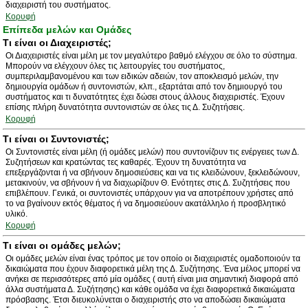
διαχειριστή του συστήματος.
Κορυφή
Επίπεδα μελών και Ομάδες
Τι είναι οι Διαχειριστές;
Οι Διαχειριστές είναι μέλη με τον μεγαλύτερο βαθμό ελέγχου σε όλο το σύστημα.
Μπορούν να ελέγχουν όλες τις λειτουργίες του συστήματος,
συμπεριλαμβανομένου και των ειδικών αδειών, τον αποκλεισμό μελών, την
δημιουργία ομάδων ή συντονιστών, κλπ., εξαρτάται από τον δημιουργό του
συστήματος και τι δυνατότητες έχει δώσει στους άλλους διαχειριστές. Έχουν
επίσης πλήρη δυνατότητα συντονιστών σε όλες τις Δ. Συζητήσεις.
Κορυφή
Τι είναι οι Συντονιστές;
Οι Συντονιστές είναι μέλη (ή ομάδες μελών) που συντονίζουν τις ενέργειες των Δ.
Συζητήσεων και κρατώντας τες καθαρές. Έχουν τη δυνατότητα να
επεξεργάζονται ή να σβήνουν δημοσιεύσεις και να τις κλειδώνουν, ξεκλειδώνουν,
μετακινούν, να σβήνουν ή να διαχωρίζουν Θ. Ενότητες στις Δ. Συζητήσεις που
επιβλέπουν. Γενικά, οι συντονιστές υπάρχουν για να αποτρέπουν χρήστες από
το να βγαίνουν εκτός θέματος ή να δημοσιεύουν ακατάλληλο ή προσβλητικό
υλικό.
Κορυφή
Τι είναι οι ομάδες μελών;
Οι ομάδες μελών είναι ένας τρόπος με τον οποίο οι διαχειριστές ομαδοποιούν τα
δικαιώματα που έχουν διαφορετικά μέλη της Δ. Συζήτησης. Ένα μέλος μπορεί να
ανήκει σε περισσότερες από μία ομάδες ( αυτή είναι μια σημαντική διαφορά από
άλλα συστήματα Δ. Συζήτησης) και κάθε ομάδα να έχει διαφορετικά δικαιώματα
πρόσβασης. Έτσι διευκολύνεται ο διαχειριστής στο να αποδώσει δικαιώματα