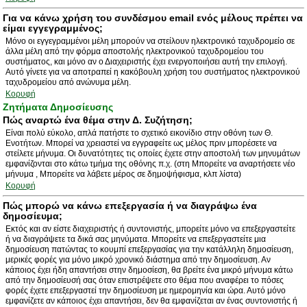
Για να κάνω χρήση του συνδέσμου email ενός μέλους πρέπει να
είμαι εγγεγραμμένος;
Μόνο οι εγγεγραμμένοι μέλη μπορούν να στείλουν ηλεκτρονικό ταχυδρομείο σε
άλλα μέλη από την φόρμα αποστολής ηλεκτρονικού ταχυδρομείου του
συστήματος, και μόνο αν ο Διαχειριστής έχει ενεργοποιήσει αυτή την επιλογή.
Αυτό γίνετε για να αποτραπεί η κακόβουλη χρήση του συστήματος ηλεκτρονικού
ταχυδρομείου από ανώνυμα μέλη.
Κορυφή
Ζητήματα Δημοσίευσης
Πώς αναρτώ ένα θέμα στην Δ. Συζήτηση;
Είναι πολύ εύκολο, απλά πατήστε το σχετικό εικονίδιο στην οθόνη των Θ.
Ενοτήτων. Μπορεί να χρειαστεί να εγγραφείτε ως μέλος πριν μπορέσετε να
στείλετε μήνυμα. Οι δυνατότητες τις οποίες έχετε στην αποστολή των μηνυμάτων
εμφανίζονται στο κάτω τμήμα της οθόνης π.χ. (στη Μπορείτε να αναρτήσετε νέο
μήνυμα , Μπορείτε να λάβετε μέρος σε δημοψήφισμα, κλπ λίστα)
Κορυφή
Πώς μπορώ να κάνω επεξεργασία ή να διαγράψω ένα
δημοσίευμα;
Εκτός και αν είστε διαχειριστής ή συντονιστής, μπορείτε μόνο να επεξεργαστείτε
ή να διαγράψετε τα δικά σας μηνύματα. Μπορείτε να επεξεργαστείτε μια
δημοσίευση πατώντας το κουμπί επεξεργασίας για την κατάλληλη δημοσίευση,
μερικές φορές για μόνο μικρό χρονικό διάστημα από την δημοσίευση. Αν
κάποιος έχει ήδη απαντήσει στην δημοσίεση, θα βρείτε ένα μικρό μήνυμα κάτω
από την δημοσίευσή σας όταν επιστρέψετε στο θέμα που αναφέρει το πόσες
φορές έχετε επεξεργαστεί την δημοσίευση με ημερομηνία και ώρα. Αυτό μόνο
εμφανίζετε αν κάποιος έχει απαντήσει, δεν θα εμφανίζεται αν ένας συντονιστής ή