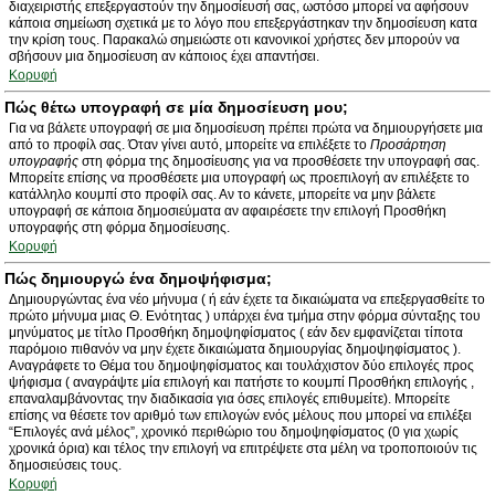
διαχειριστής επεξεργαστούν την δημοσίευσή σας, ωστόσο μπορεί να αφήσουν
κάποια σημείωση σχετικά με το λόγο που επεξεργάστηκαν την δημοσίευση κατα
την κρίση τους. Παρακαλώ σημειώστε οτι κανονικοί χρήστες δεν μπορούν να
σβήσουν μια δημοσίευση αν κάποιος έχει απαντήσει.
Κορυφή
Πώς θέτω υπογραφή σε μία δημοσίευση μου;
Για να βάλετε υπογραφή σε μια δημοσίευση πρέπει πρώτα να δημιουργήσετε μια
από το προφίλ σας. Όταν γίνει αυτό, μπορείτε να επιλέξετε το
Προσάρτηση
υπογραφής
στη φόρμα της δημοσίευσης για να προσθέσετε την υπογραφή σας.
Μπορείτε επίσης να προσθέσετε μια υπογραφή ως προεπιλογή αν επιλέξετε το
κατάλληλο κουμπί στο προφίλ σας. Αν το κάνετε, μπορείτε να μην βάλετε
υπογραφή σε κάποια δημοσιεύματα αν αφαιρέσετε την επιλογή Προσθήκη
υπογραφής στη φόρμα δημοσίευσης.
Κορυφή
Πώς δημιουργώ ένα δημοψήφισμα;
Δημιουργώντας ένα νέο μήνυμα ( ή εάν έχετε τα δικαιώματα να επεξεργασθείτε το
πρώτο μήνυμα μιας Θ. Ενότητας ) υπάρχει ένα τμήμα στην φόρμα σύνταξης του
μηνύματος με τίτλο Προσθήκη δημοψηφίσματος ( εάν δεν εμφανίζεται τίποτα
παρόμοιο πιθανόν να μην έχετε δικαιώματα δημιουργίας δημοψηφίσματος ).
Αναγράφετε το Θέμα του δημοψηφίσματος και τουλάχιστον δύο επιλογές προς
ψήφισμα ( αναγράψτε μία επιλογή και πατήστε το κουμπί Προσθήκη επιλογής ,
επαναλαμβάνοντας την διαδικασία για όσες επιλογές επιθυμείτε). Μπορείτε
επίσης να θέσετε τον αριθμό των επιλογών ενός μέλους που μπορεί να επιλέξει
“Επιλογές ανά μέλος”, χρονικό περιθώριο του δημοψηφίσματος (0 για χωρίς
χρονικά όρια) και τέλος την επιλογή να επιτρέψετε στα μέλη να τροποποιούν τις
δημοσιεύσεις τους.
Κορυφή