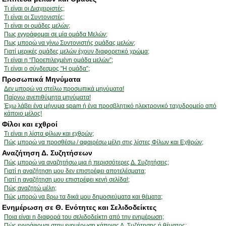
Τι είναι οι Διαχειριστές;
Τι είναι οι Συντονιστές;
Τι είναι οι ομάδες μελών;
Πως εγγράφομαι σε μία ομάδα Μελών;
Πως μπορώ να γίνω Συντονιστής ομάδας μελών;
Γιατί μερικές ομάδες μελών έχουν διαφορετικό χρώμα;
Τι είναι η “Προεπιλεγμένη ομάδα μελών”;
Τι είναι ο σύνδεσμος "Η ομάδα”;
Προσωπικά Μηνύματα
Δεν μπορώ να στείλω προσωπικά μηνύματα!
Παίρνω ανεπιθύμητα μηνύματα!
Έχω λάβει ένα μήνυμα spam ή ένα προσβλητικό ηλεκτρονικό ταχυδρομείο από
κάποιο μέλος!
Φίλοι και εχθροί
Τι είναι η λίστα φίλων και εχθρών;
Πώς μπορώ να προσθέσω / αφαιρέσω μέλη στις λίστες Φίλων και Εχθρών;
Αναζήτηση Δ. Συζητήσεων
Πώς μπορώ να αναζητήσω μια ή περισσότερες Δ. Συζητήσεις;
Γιατί η αναζήτηση μου δεν επιστρέφει αποτελέσματα;
Γιατί η αναζήτηση μου επιστρέφει κενή σελίδα!;
Πώς αναζητώ μέλη;
Πώς μπορώ να βρω τα δικά μου δημοσιεύματα και θέματα;
Ενημέρωση σε Θ. Ενότητες και Σελιδοδείκτες
Ποια είναι η διαφορά του σελιδοδείκτη από την ενημέρωση;
Πώς εγγράφομαι στην ενημέρωση κάποιας Δ. Συζήτησης ή θέματος;