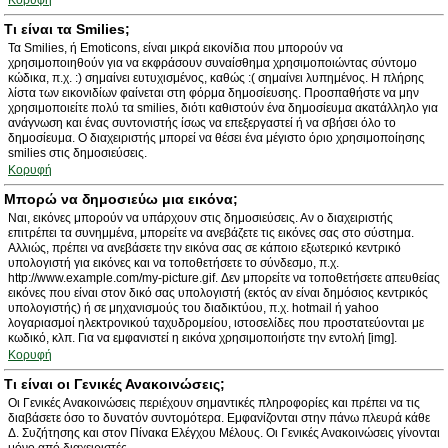
Κορυφή
Τι είναι τα Smilies;
Τα Smilies, ή Emoticons, είναι μικρά εικονίδια που μπορούν να
χρησιμοποιηθούν για να εκφράσουν συναίσθημα χρησιμοποιώντας σύντομο
κώδικα, π.χ. :) σημαίνει ευτυχισμένος, καθώς :( σημαίνει λυπημένος. Η πλήρης
λίστα των εικονιδίων φαίνεται στη φόρμα δημοσίευσης. Προσπαθήστε να μην
χρησιμοποιείτε πολύ τα smilies, διότι καθιστούν ένα δημοσίευμα ακατάλληλο για
ανάγνωση και ένας συντονιστής ίσως να επεξεργαστεί ή να σβήσει όλο το
δημοσίευμα. Ο διαχειριστής μπορεί να θέσει ένα μέγιστο όριο χρησιμοποίησης
smilies στις δημοσιεύσεις.
Κορυφή
Μπορώ να δημοσιεύω μια εικόνα;
Ναι, εικόνες μπορούν να υπάρχουν στις δημοσιεύσεις. Αν ο διαχειριστής
επιτρέπει τα συνημμένα, μπορείτε να ανεβάζετε τις εικόνες σας στο σύστημα.
Αλλιώς, πρέπει να ανεβάσετε την εικόνα σας σε κάποιο εξωτερικό κεντρικό
υπολογιστή για εικόνες και να τοποθετήσετε το σύνδεσμο, π.χ.
http://www.example.com/my-picture.gif. Δεν μπορείτε να τοποθετήσετε απευθείας
εικόνες που είναι στον δικό σας υπολογιστή (εκτός αν είναι δημόσιος κεντρικός
υπολογιστής) ή σε μηχανισμούς του διαδικτύου, π.χ. hotmail ή yahoo
λογαριασμοί ηλεκτρονικού ταχυδρομείου, ιστοσελίδες που προστατεύονται με
κωδικό, κλπ. Για να εμφανιστεί η εικόνα χρησιμοποιήστε την εντολή [img].
Κορυφή
Τι είναι οι Γενικές Ανακοινώσεις;
Οι Γενικές Ανακοινώσεις περιέχουν σημαντικές πληροφορίες και πρέπει να τις
διαβάσετε όσο το δυνατόν συντομότερα. Εμφανίζονται στην πάνω πλευρά κάθε
Δ. Συζήτησης και στον Πίνακα Ελέγχου Μέλους. Οι Γενικές Ανακοινώσεις γίνονται