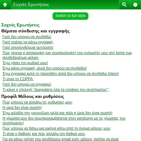
Συχνές Ερωτήσεις
Switch to full style
Συχνές Ερωτήσεις
Θέματα σύνδεσης και εγγραφής
Γιατί δεν μπορώ να συνδεθώ;
Γιατί πρέπει να κάνω εγγραφή;
Γιατί αποσυνδέομαι αυτόματα;
Πώς γίνεται η απόκρυψη (μη συμπερίληψη) του ονόματός μου στη λίστα των
συνδεδεμένων μελών;
Έχω χάσει τον κωδικό μου!
Έχω κάνει εγγραφή, αλλά δεν μπορώ να συνδεθώ!
Έχω εγγραφεί κατά το παρελθόν αλλά δεν μπορώ να συνδεθώ πλέον!
Τι είναι το COPPA;
Γιατί δεν μπορώ να εγγραφώ;
Τι κάνει η επιλογή “Διαγράψτε όλα τα cookies του συστήματος”;
Προφίλ Μέλους και ρυθμίσεις
Πώς μπορώ να αλλάξω τις ρυθμίσεις μου;
Η ώρα δεν είναι σωστή!
Έχω αλλάξει την χρονοζώνη αλλά και πάλι η ώρα δεν είναι σωστή!
Η γλώσσα μου δεν συμπεριλαμβάνεται στον κατάλογο με τις γλώσσες του
συστήματος!
Πώς μπορώ να βάλω μια εικόνα κάτω από το όνομα μέλους μου;
Τι είναι ο βαθμός και πώς αλλάζω τον βαθμό μου;
Για να κάνω χρήση του συνδέσμου email ενός μέλους πρέπει να είμαι