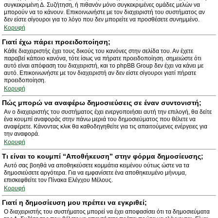
συγκεκριμένη Δ. Συζήτηση, ή πιθανόν μόνο συγκεκριμένες ομάδες μελών να
μπορούν να το κάνουν. Επικοινωνήστε με τον διαχειριστή του συστήματος αν
δεν είστε σίγουροι για το λόγο που δεν μπορείτε να προσθέσετε συνημμένο.
Κορυφή
Γιατί έχω πάρει προειδοποίηση;
Κάθε διαχειριστής έχει τους δικούς του κανόνες στην σελίδα του. Αν έχετε
παραβεί κάποιο κανόνα, τότε ίσως να πήρατε προειδοποίηση. σημειώστε ότι
αυτό είναι απόφαση του διαχειριστή, και το phpBB Group δεν έχει να κάνει με
αυτό. Επικοινωνήστε με τον διαχειριστή αν δεν είστε σίγουροι γιατί πήρατε
προειδοποίηση.
Κορυφή
Πώς μπορώ να αναφέρω δημοσιεύσεις σε έναν συντονιστή;
Αν ο διαχειριστής του συστήματος έχει ενεργοποιήσει αυτή την επιλογή, θα δείτε
ένα κουμπί αναφοράς στην πάνω μεριά του δημοσιεύματος που θέλετε να
αναφέρετε. Κάνοντας κλικ θα καθοδηγηθείτε για τις απαιτούμενες ενέργειες για
την αναφορά.
Κορυφή
Τι είναι το κουμπί “Αποθήκευση” στην φόρμα δημοσίευσης;
Αυτό σας βοηθά να αποθηκεύσετε κομμάτια κειμένου ούτως ώστε να τα
δημοσιεύσετε αργότερα. Για να εμφανίσετε ένα αποθηκευμένο μήνυμα,
επισκεφθείτε τον Πίνακα Ελέγχου Μέλους.
Κορυφή
Γιατί η δημοσίευση μου πρέπει να εγκριθεί;
Ο διαχειριστής του συστήματος μπορεί να έχει αποφασίσει ότι τα δημοσιεύματα