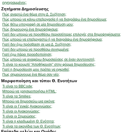
εγγεγραμμένος;
Ζητήματα Δημοσίευσης
Πώς αναρτώ ένα θέμα στην Δ. Συζήτηση;
Πώς μπορώ να κάνω επεξεργασία ή να διαγράψω ένα δημοσίευμα;
Πώς θέτω υπογραφή σε μία δημοσίευση μου;
Πώς δημιουργώ ένα δημοψήφισμα;
Γιατί δεν μπορώ να προσθέσω περισσότερες επιλογές στα δημοψηφίσματα;
Πώς μπορώ να επεξεργαστώ ή να διαγράψω ένα δημοψήφισμα;
Γιατί δεν έχω πρόσβαση σε μια Δ. Συζήτηση;
Γιατί δεν μπορώ να προσθέσω συνημμένα;
Γιατί έχω πάρει προειδοποίηση;
Πώς μπορώ να αναφέρω δημοσιεύσεις σε έναν συντονιστή;
Τι είναι το κουμπί “Αποθήκευση” στην φόρμα δημοσίευσης;
Γιατί η δημοσίευση μου πρέπει να εγκριθεί;
Πως σημειώνουμε ένα θέμα σαν νέο;
Μορφοποίηση και τύποι Θ. Ενοτήτων
Τι είναι το BBCode;
Μπορώ να χρησιμοποιήσω HTML;
Τι είναι τα Smilies;
Μπορώ να δημοσιεύω μια εικόνα;
Τι είναι οι Γενικές Ανακοινώσεις;
Τι είναι οι Ανακοινώσεις;
Τι είναι οι Σημειώσεις;
Τι είναι η κλειδωμένη Θ. Ενότητα;
Τι είναι τα εικονίδια των Θ. Ενοτήτων;
Επίπεδα μελών και Ομάδες