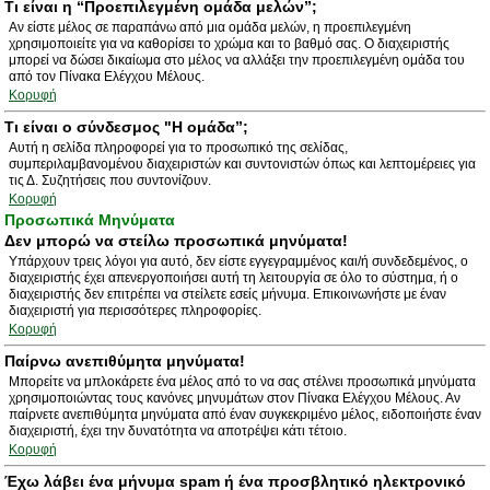
Τι είναι η “Προεπιλεγμένη ομάδα μελών”;
Αν είστε μέλος σε παραπάνω από μια ομάδα μελών, η προεπιλεγμένη
χρησιμοποιείτε για να καθορίσει το χρώμα και το βαθμό σας. Ο διαχειριστής
μπορεί να δώσει δικαίωμα στο μέλος να αλλάξει την προεπιλεγμένη ομάδα του
από τον Πίνακα Ελέγχου Μέλους.
Κορυφή
Τι είναι ο σύνδεσμος "Η ομάδα”;
Αυτή η σελίδα πληροφορεί για το προσωπικό της σελίδας,
συμπεριλαμβανομένου διαχειριστών και συντονιστών όπως και λεπτομέρειες για
τις Δ. Συζητήσεις που συντονίζουν.
Κορυφή
Προσωπικά Μηνύματα
Δεν μπορώ να στείλω προσωπικά μηνύματα!
Υπάρχουν τρεις λόγοι για αυτό, δεν είστε εγγεγραμμένος και/ή συνδεδεμένος, ο
διαχειριστής έχει απενεργοποιήσει αυτή τη λειτουργία σε όλο το σύστημα, ή ο
διαχειριστής δεν επιτρέπει να στείλετε εσείς μήνυμα. Επικοινωνήστε με έναν
διαχειριστή για περισσότερες πληροφορίες.
Κορυφή
Παίρνω ανεπιθύμητα μηνύματα!
Μπορείτε να μπλοκάρετε ένα μέλος από το να σας στέλνει προσωπικά μηνύματα
χρησιμοποιώντας τους κανόνες μηνυμάτων στον Πίνακα Ελέγχου Μέλους. Αν
παίρνετε ανεπιθύμητα μηνύματα από έναν συγκεκριμένο μέλος, ειδοποιήστε έναν
διαχειριστή, έχει την δυνατότητα να αποτρέψει κάτι τέτοιο.
Κορυφή
Έχω λάβει ένα μήνυμα spam ή ένα προσβλητικό ηλεκτρονικό