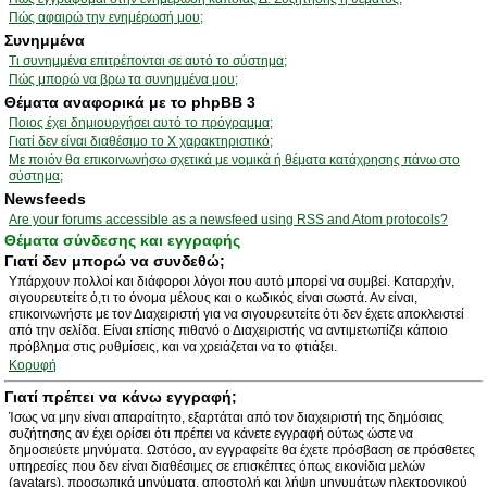
Πώς αφαιρώ την ενημέρωσή μου;
Συνημμένα
Τι συνημμένα επιτρέπονται σε αυτό το σύστημα;
Πώς μπορώ να βρω τα συνημμένα μου;
Θέματα αναφορικά με το phpBB 3
Ποιος έχει δημιουργήσει αυτό το πρόγραμμα;
Γιατί δεν είναι διαθέσιμο το Χ χαρακτηριστικό;
Με ποιόν θα επικοινωνήσω σχετικά με νομικά ή θέματα κατάχρησης πάνω στο
σύστημα;
Newsfeeds
Are your forums accessible as a newsfeed using RSS and Atom protocols?
Θέματα σύνδεσης και εγγραφής
Γιατί δεν μπορώ να συνδεθώ;
Υπάρχουν πολλοί και διάφοροι λόγοι που αυτό μπορεί να συμβεί. Καταρχήν,
σιγουρευτείτε ό,τι το όνομα μέλους και ο κωδικός είναι σωστά. Αν είναι,
επικοινωνήστε με τον Διαχειριστή για να σιγουρευτείτε ότι δεν έχετε αποκλειστεί
από την σελίδα. Είναι επίσης πιθανό ο Διαχειριστής να αντιμετωπίζει κάποιο
πρόβλημα στις ρυθμίσεις, και να χρειάζεται να το φτιάξει.
Κορυφή
Γιατί πρέπει να κάνω εγγραφή;
Ίσως να μην είναι απαραίτητο, εξαρτάται από τον διαχειριστή της δημόσιας
συζήτησης αν έχει ορίσει ότι πρέπει να κάνετε εγγραφή ούτως ώστε να
δημοσιεύετε μηνύματα. Ωστόσο, αν εγγραφείτε θα έχετε πρόσβαση σε πρόσθετες
υπηρεσίες που δεν είναι διαθέσιμες σε επισκέπτες όπως εικονίδια μελών
(avatars), προσωπικά μηνύματα, αποστολή και λήψη μηνυμάτων ηλεκτρονικού