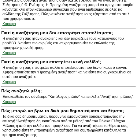
Εισάγετε μια συνθήκη αναζήτησης στην σχετική σελίδα για να αναζητήσετε Δ.
Συζητήσεις ή Θ. Ενότητες. Η Προηγμένη Αναζήτηση μπορεί να πραγματοποιηθεί
κάνοντας κλικ στον κατάλληλο σύνδεσμο που είναι διαθέσιμος σε όλες τις
σελίδες της Συζήτησης. Πώς να κάνετε αναζήτηση ίσως εξαρτάται από το στυλ
που χρησιμοποιείτε.
Κορυφή
Γιατί η αναζήτηση μου δεν επιστρέφει αποτελέσματα;
Η αναζήτησή σας ήταν ανακριβής και δεν ταίριαζε με τους καταλόγους του
phpBB3. Να είστε πιο ακριβείς και να χρησιμοποιείτε τις επιλογές της
προηγμένης αναζήτησης.
Κορυφή
Γιατί η αναζήτηση μου επιστρέφει κενή σελίδα!;
Η αναζήτησή σας επέστρεψε πολλά αποτελέσματα που δεν σήκωσε ο server.
Χρησιμοποιείστε την “Προηγμένη αναζήτηση” και να είστε πιο συγκεκριμένοι σε
αυτό που αναζητάτε.
Κορυφή
Πώς αναζητώ μέλη;
Επισκεφθείτε τον σύνδεσμο "Κατάλογος μελών" και επιλέξτε “Αναζήτηση μέλους”.
Κορυφή
Πώς μπορώ να βρω τα δικά μου δημοσιεύματα και θέματα;
Τα δικά σας δημοσιεύματα μπορούν να εμφανιστούν χρησιμοποιώντας την
επιλογή “Αναζήτηση δημοσιεύσεων από το μέλος” από τον Πίνακα Ελέγχου
Μέλους ή από την σελίδα του προφίλ σας. Για να αναζητήσετε τα θέματά σας,
χρησιμοποιείστε την προηγμένη αναζήτηση και συμπληρώστε κατάλληλα τα
κριτήρια αναζήτησης.