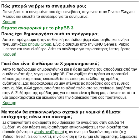
Πώς μπορώ να βρω τα συνημμένα μου;
Για να βρείτε τα συνημμένα που έχετε ανεβάσει, πηγαίνετε στον Πίνακα Ελέγχου
Μέλους και επιλέξτε το σύνδεσμο για τα συνημμένα.
Κορυφή
Θέματα αναφορικά με το phpBB 3
Ποιος έχει δημιουργήσει αυτό το πρόγραμμα;
Αυτό το πρόγραμμα (στην αυθεντική του έκδοση)έχει υλοποιηθεί, και ανήκει
πνευματικά
Στο phpBB Group
. Είναι διαθέσιμο υπό την GNU General Public
License και είναι ελεύθερο. Δείτε το σύνδεσμο για περισσότερες λεπτομέρειες.
Κορυφή
Γιατί δεν είναι διαθέσιμο το Χ χαρακτηριστικό;
Αυτό το πρόγραμμα δημιουργήθηκε και η άδεια χρήσης του αποδόθηκε από την
ομάδα ανάπτυξης λογισμικού phpBB. Εάν νομίζετε ότι πρέπει να προστεθεί
κάποιο χαρακτηριστικό, επισκεφθείτε τις επίσημες σελίδες της ομάδας
ανάπτυξης. Σας παρακαλούμε να μην στέλνετε τις προτάσεις σας απ ευθείας
στην ομάδα, αλλά χρησιμοποιήστε το ειδικό πεδίο στο sourceforge. Διαβάστε
στην Δ. Συζήτηση της ομάδας μας για το ποια είναι η θέση μας πάνω σε αυτά τα
νέα χαρακτηριστικά και ακολουθήστε την διαδικασία που σας προτείνουμε.
Κορυφή
Με ποιόν θα επικοινωνήσω σχετικά με νομικά ή θέματα
κατάχρησης πάνω στο σύστημα;
Σε οποιονδήποτε διαχειριστή που βρίσκεται το όνομά του στην σελίδα “Η
Ομάδα”. Αν δεν πάρετε καμία απάντηση επικοινωνήστε με τον ιδιοκτήτη του
domain (κάντε μια
whois αναζήτηση
) ή, αν είναι μια δωρεάν υπηρεσία (π.χ.
Yahoo!, free.fr, f2s.com, κλπ.), την διοίκηση ή το τμήμα εξυπηρέτησης. Σημειώστε