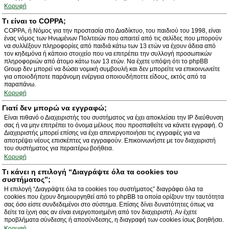
Κορυφή
Τι είναι το COPPA;
COPPA, ή Νόμος για την προστασία στο Διαδίκτυο, του παιδιού του 1998, είναι
ένας νόμος των Ηνωμένων Πολιτειών που απαιτεί από τις σελίδες που μπορούν
να συλλέξουν πληροφορίες από παιδιά κάτω των 13 ετών να έχουν άδεια από
τον κηδεμόνα ή κάποιο στοιχείο που να επιτρέπει την συλλογή προσωπικών
πληροφοριών από άτομο κάτω των 13 ετών. Να έχετε υπόψη ότι το phpBB
Group δεν μπορεί να δώσει νομική συμβουλή και δεν μπορείτε να επικοινωνείτε
για οποιοδήποτε παράνομη ενέργεια οποιουδήποττε είδους, εκτός από τα
παραπάνω.
Κορυφή
Γιατί δεν μπορώ να εγγραφώ;
Είναι πιθανό ο Διαχειριστής του συστήματος να έχει αποκλείσει την IP διεύθυνση
σας ή να μην επιτρέπει το όνομα μέλους που προσπαθείτε να κάνετε εγγραφή. Ο
Διαχειριστής μπορεί επίσης να έχει απενεργοποιήσει τις εγγραφές για να
αποτρέψει νέους επισκέπτες να εγγραφούν. Επικοινωνήστε με τον διαχειριστή
του συστήματος για περαιτέρω βοήθεια.
Κορυφή
Τι κάνει η επιλογή “Διαγράψτε όλα τα cookies του
συστήματος”;
Η επιλογή “Διαγράψτε όλα τα cookies του συστήματος” διαγράφει όλα τα
cookies που έχουν δημιουργηθεί από το phpBB τα οποία ορίζουν την ταυτότητα
σας όσο είστε συνδεδεμένοι στο σύστημα. Επίσης δίνει δυνατότητες όπως να
δείτε τα ίχνη σας αν είναι ενεργοποιημένη από τον διαχειριστή. Αν έχετε
προβλήματα σύνδεσης ή αποσύνδεσης, η διαγραφή των cookies ίσως βοηθήσει.
Κορυφή