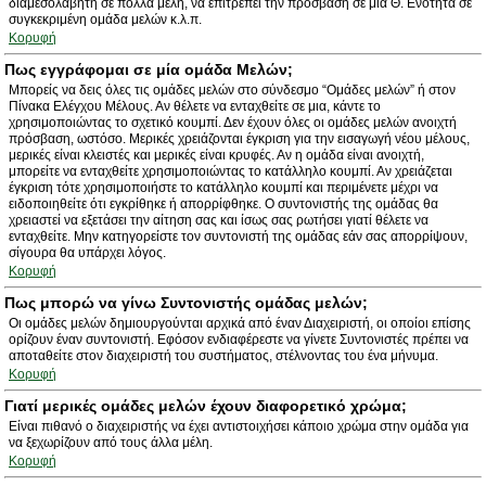
διαμεσολαβητή σε πολλά μέλη, να επιτρέπει την πρόσβαση σε μία Θ. Ενότητα σε
συγκεκριμένη ομάδα μελών κ.λ.π.
Κορυφή
Πως εγγράφομαι σε μία ομάδα Μελών;
Μπορείς να δεις όλες τις ομάδες μελών στο σύνδεσμο “Ομάδες μελών” ή στον
Πίνακα Ελέγχου Μέλους. Αν θέλετε να ενταχθείτε σε μια, κάντε το
χρησιμοποιώντας το σχετικό κουμπί. Δεν έχουν όλες οι ομάδες μελών ανοιχτή
πρόσβαση, ωστόσο. Μερικές χρειάζονται έγκριση για την εισαγωγή νέου μέλους,
μερικές είναι κλειστές και μερικές είναι κρυφές. Αν η ομάδα είναι ανοιχτή,
μπορείτε να ενταχθείτε χρησιμοποιώντας το κατάλληλο κουμπί. Αν χρειάζεται
έγκριση τότε χρησιμοποιήστε το κατάλληλο κουμπί και περιμένετε μέχρι να
ειδοποιηθείτε ότι εγκρίθηκε ή απορρίφθηκε. Ο συντονιστής της ομάδας θα
χρειαστεί να εξετάσει την αίτηση σας και ίσως σας ρωτήσει γιατί θέλετε να
ενταχθείτε. Μην κατηγορείστε τον συντονιστή της ομάδας εάν σας απορρίψουν,
σίγουρα θα υπάρχει λόγος.
Κορυφή
Πως μπορώ να γίνω Συντονιστής ομάδας μελών;
Οι ομάδες μελών δημιουργούνται αρχικά από έναν Διαχειριστή, οι οποίοι επίσης
ορίζουν έναν συντονιστή. Εφόσον ενδιαφέρεστε να γίνετε Συντονιστές πρέπει να
αποταθείτε στον διαχειριστή του συστήματος, στέλνοντας του ένα μήνυμα.
Κορυφή
Γιατί μερικές ομάδες μελών έχουν διαφορετικό χρώμα;
Είναι πιθανό ο διαχειριστής να έχει αντιστοιχήσει κάποιο χρώμα στην ομάδα για
να ξεχωρίζουν από τους άλλα μέλη.
Κορυφή