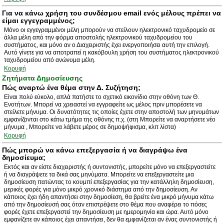
Για να κάνω χρήση του συνδέσμου email ενός μέλους πρέπει να
είμαι εγγεγραμμένος;
Μόνο οι εγγεγραμμένοι μέλη μπορούν να στείλουν ηλεκτρονικό ταχυδρομείο σε
άλλα μέλη από την φόρμα αποστολής ηλεκτρονικού ταχυδρομείου του
συστήματος, και μόνο αν ο Διαχειριστής έχει ενεργοποιήσει αυτή την επιλογή.
Αυτό γίνετε για να αποτραπεί η κακόβουλη χρήση του συστήματος ηλεκτρονικού
ταχυδρομείου από ανώνυμα μέλη.
Κορυφή
Ζητήματα Δημοσίευσης
Πώς αναρτώ ένα θέμα στην Δ. Συζήτηση;
Είναι πολύ εύκολο, απλά πατήστε το σχετικό εικονίδιο στην οθόνη των Θ.
Ενοτήτων. Μπορεί να χρειαστεί να εγγραφείτε ως μέλος πριν μπορέσετε να
στείλετε μήνυμα. Οι δυνατότητες τις οποίες έχετε στην αποστολή των μηνυμάτων
εμφανίζονται στο κάτω τμήμα της οθόνης π.χ. (στη Μπορείτε να αναρτήσετε νέο
μήνυμα , Μπορείτε να λάβετε μέρος σε δημοψήφισμα, κλπ λίστα)
Κορυφή
Πώς μπορώ να κάνω επεξεργασία ή να διαγράψω ένα
δημοσίευμα;
Εκτός και αν είστε διαχειριστής ή συντονιστής, μπορείτε μόνο να επεξεργαστείτε
ή να διαγράψετε τα δικά σας μηνύματα. Μπορείτε να επεξεργαστείτε μια
δημοσίευση πατώντας το κουμπί επεξεργασίας για την κατάλληλη δημοσίευση,
μερικές φορές για μόνο μικρό χρονικό διάστημα από την δημοσίευση. Αν
κάποιος έχει ήδη απαντήσει στην δημοσίεση, θα βρείτε ένα μικρό μήνυμα κάτω
από την δημοσίευσή σας όταν επιστρέψετε στο θέμα που αναφέρει το πόσες
φορές έχετε επεξεργαστεί την δημοσίευση με ημερομηνία και ώρα. Αυτό μόνο
εμφανίζετε αν κάποιος έχει απαντήσει, δεν θα εμφανίζεται αν ένας συντονιστής ή