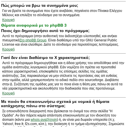
Πώς μπορώ να βρω τα συνημμένα μου;
Για να βρείτε τα συνημμένα που έχετε ανεβάσει, πηγαίνετε στον Πίνακα Ελέγχου
Μέλους και επιλέξτε το σύνδεσμο για τα συνημμένα.
Κορυφή
Θέματα αναφορικά με το phpBB 3
Ποιος έχει δημιουργήσει αυτό το πρόγραμμα;
Αυτό το πρόγραμμα (στην αυθεντική του έκδοση)έχει υλοποιηθεί, και ανήκει
πνευματικά
Στο phpBB Group
. Είναι διαθέσιμο υπό την GNU General Public
License και είναι ελεύθερο. Δείτε το σύνδεσμο για περισσότερες λεπτομέρειες.
Κορυφή
Γιατί δεν είναι διαθέσιμο το Χ χαρακτηριστικό;
Αυτό το πρόγραμμα δημιουργήθηκε και η άδεια χρήσης του αποδόθηκε από την
ομάδα ανάπτυξης λογισμικού phpBB. Εάν νομίζετε ότι πρέπει να προστεθεί
κάποιο χαρακτηριστικό, επισκεφθείτε τις επίσημες σελίδες της ομάδας
ανάπτυξης. Σας παρακαλούμε να μην στέλνετε τις προτάσεις σας απ ευθείας
στην ομάδα, αλλά χρησιμοποιήστε το ειδικό πεδίο στο sourceforge. Διαβάστε
στην Δ. Συζήτηση της ομάδας μας για το ποια είναι η θέση μας πάνω σε αυτά τα
νέα χαρακτηριστικά και ακολουθήστε την διαδικασία που σας προτείνουμε.
Κορυφή
Με ποιόν θα επικοινωνήσω σχετικά με νομικά ή θέματα
κατάχρησης πάνω στο σύστημα;
Σε οποιονδήποτε διαχειριστή που βρίσκεται το όνομά του στην σελίδα “Η
Ομάδα”. Αν δεν πάρετε καμία απάντηση επικοινωνήστε με τον ιδιοκτήτη του
domain (κάντε μια
whois αναζήτηση
) ή, αν είναι μια δωρεάν υπηρεσία (π.χ.
Yahoo!, free.fr, f2s.com, κλπ.), την διοίκηση ή το τμήμα εξυπηρέτησης. Σημειώστε