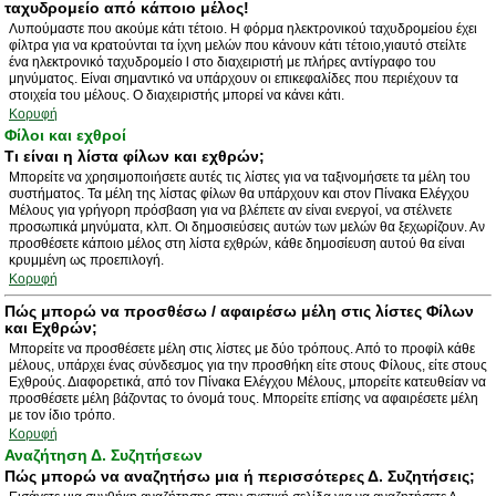
ταχυδρομείο από κάποιο μέλος!
Λυπούμαστε που ακούμε κάτι τέτοιο. Η φόρμα ηλεκτρονικού ταχυδρομείου έχει
φίλτρα για να κρατούνται τα ίχνη μελών που κάνουν κάτι τέτοιο,γιαυτό στείλτε
ένα ηλεκτρονικό ταχυδρομείο l στο διαχειριστή με πλήρες αντίγραφο του
μηνύματος. Είναι σημαντικό να υπάρχουν οι επικεφαλίδες που περιέχουν τα
στοιχεία του μέλους. Ο διαχειριστής μπορεί να κάνει κάτι.
Κορυφή
Φίλοι και εχθροί
Τι είναι η λίστα φίλων και εχθρών;
Μπορείτε να χρησιμοποιήσετε αυτές τις λίστες για να ταξινομήσετε τα μέλη του
συστήματος. Τα μέλη της λίστας φίλων θα υπάρχουν και στον Πίνακα Ελέγχου
Μέλους για γρήγορη πρόσβαση για να βλέπετε αν είναι ενεργοί, να στέλνετε
προσωπικά μηνύματα, κλπ. Οι δημοσιεύσεις αυτών των μελών θα ξεχωρίζουν. Αν
προσθέσετε κάποιο μέλος στη λίστα εχθρών, κάθε δημοσίευση αυτού θα είναι
κρυμμένη ως προεπιλογή.
Κορυφή
Πώς μπορώ να προσθέσω / αφαιρέσω μέλη στις λίστες Φίλων
και Εχθρών;
Μπορείτε να προσθέσετε μέλη στις λίστες με δύο τρόπους. Από το προφίλ κάθε
μέλους, υπάρχει ένας σύνδεσμος για την προσθήκη είτε στους Φίλους, είτε στους
Εχθρούς. Διαφορετικά, από τον Πίνακα Ελέγχου Μέλους, μπορείτε κατευθείαν να
προσθέσετε μέλη βάζοντας το όνομά τους. Μπορείτε επίσης να αφαιρέσετε μέλη
με τον ίδιο τρόπο.
Κορυφή
Αναζήτηση Δ. Συζητήσεων
Πώς μπορώ να αναζητήσω μια ή περισσότερες Δ. Συζητήσεις;