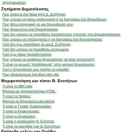
εγγεγραμμένος;
Ζητήματα Δημοσίευσης
Πώς αναρτώ ένα θέμα στην Δ. Συζήτηση;
Πώς μπορώ να κάνω επεξεργασία ή να διαγράψω ένα δημοσίευμα;
Πώς θέτω υπογραφή σε μία δημοσίευση μου;
Πώς δημιουργώ ένα δημοψήφισμα;
Γιατί δεν μπορώ να προσθέσω περισσότερες επιλογές στα δημοψηφίσματα;
Πώς μπορώ να επεξεργαστώ ή να διαγράψω ένα δημοψήφισμα;
Γιατί δεν έχω πρόσβαση σε μια Δ. Συζήτηση;
Γιατί δεν μπορώ να προσθέσω συνημμένα;
Γιατί έχω πάρει προειδοποίηση;
Πώς μπορώ να αναφέρω δημοσιεύσεις σε έναν συντονιστή;
Τι είναι το κουμπί “Αποθήκευση” στην φόρμα δημοσίευσης;
Γιατί η δημοσίευση μου πρέπει να εγκριθεί;
Πως σημειώνουμε ένα θέμα σαν νέο;
Μορφοποίηση και τύποι Θ. Ενοτήτων
Τι είναι το BBCode;
Μπορώ να χρησιμοποιήσω HTML;
Τι είναι τα Smilies;
Μπορώ να δημοσιεύω μια εικόνα;
Τι είναι οι Γενικές Ανακοινώσεις;
Τι είναι οι Ανακοινώσεις;
Τι είναι οι Σημειώσεις;
Τι είναι η κλειδωμένη Θ. Ενότητα;
Τι είναι τα εικονίδια των Θ. Ενοτήτων;
Επίπεδα μελών και Ομάδες