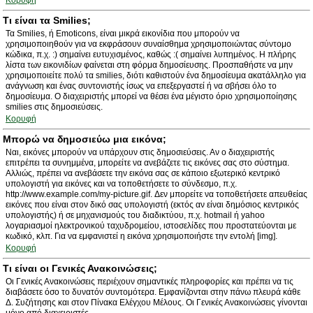
Κορυφή
Τι είναι τα Smilies;
Τα Smilies, ή Emoticons, είναι μικρά εικονίδια που μπορούν να
χρησιμοποιηθούν για να εκφράσουν συναίσθημα χρησιμοποιώντας σύντομο
κώδικα, π.χ. :) σημαίνει ευτυχισμένος, καθώς :( σημαίνει λυπημένος. Η πλήρης
λίστα των εικονιδίων φαίνεται στη φόρμα δημοσίευσης. Προσπαθήστε να μην
χρησιμοποιείτε πολύ τα smilies, διότι καθιστούν ένα δημοσίευμα ακατάλληλο για
ανάγνωση και ένας συντονιστής ίσως να επεξεργαστεί ή να σβήσει όλο το
δημοσίευμα. Ο διαχειριστής μπορεί να θέσει ένα μέγιστο όριο χρησιμοποίησης
smilies στις δημοσιεύσεις.
Κορυφή
Μπορώ να δημοσιεύω μια εικόνα;
Ναι, εικόνες μπορούν να υπάρχουν στις δημοσιεύσεις. Αν ο διαχειριστής
επιτρέπει τα συνημμένα, μπορείτε να ανεβάζετε τις εικόνες σας στο σύστημα.
Αλλιώς, πρέπει να ανεβάσετε την εικόνα σας σε κάποιο εξωτερικό κεντρικό
υπολογιστή για εικόνες και να τοποθετήσετε το σύνδεσμο, π.χ.
http://www.example.com/my-picture.gif. Δεν μπορείτε να τοποθετήσετε απευθείας
εικόνες που είναι στον δικό σας υπολογιστή (εκτός αν είναι δημόσιος κεντρικός
υπολογιστής) ή σε μηχανισμούς του διαδικτύου, π.χ. hotmail ή yahoo
λογαριασμοί ηλεκτρονικού ταχυδρομείου, ιστοσελίδες που προστατεύονται με
κωδικό, κλπ. Για να εμφανιστεί η εικόνα χρησιμοποιήστε την εντολή [img].
Κορυφή
Τι είναι οι Γενικές Ανακοινώσεις;
Οι Γενικές Ανακοινώσεις περιέχουν σημαντικές πληροφορίες και πρέπει να τις
διαβάσετε όσο το δυνατόν συντομότερα. Εμφανίζονται στην πάνω πλευρά κάθε
Δ. Συζήτησης και στον Πίνακα Ελέγχου Μέλους. Οι Γενικές Ανακοινώσεις γίνονται