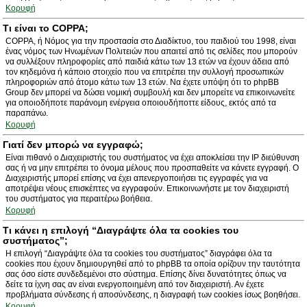
Κορυφή
Τι είναι το COPPA;
COPPA, ή Νόμος για την προστασία στο Διαδίκτυο, του παιδιού του 1998, είναι
ένας νόμος των Ηνωμένων Πολιτειών που απαιτεί από τις σελίδες που μπορούν
να συλλέξουν πληροφορίες από παιδιά κάτω των 13 ετών να έχουν άδεια από
τον κηδεμόνα ή κάποιο στοιχείο που να επιτρέπει την συλλογή προσωπικών
πληροφοριών από άτομο κάτω των 13 ετών. Να έχετε υπόψη ότι το phpBB
Group δεν μπορεί να δώσει νομική συμβουλή και δεν μπορείτε να επικοινωνείτε
για οποιοδήποτε παράνομη ενέργεια οποιουδήποττε είδους, εκτός από τα
παραπάνω.
Κορυφή
Γιατί δεν μπορώ να εγγραφώ;
Είναι πιθανό ο Διαχειριστής του συστήματος να έχει αποκλείσει την IP διεύθυνση
σας ή να μην επιτρέπει το όνομα μέλους που προσπαθείτε να κάνετε εγγραφή. Ο
Διαχειριστής μπορεί επίσης να έχει απενεργοποιήσει τις εγγραφές για να
αποτρέψει νέους επισκέπτες να εγγραφούν. Επικοινωνήστε με τον διαχειριστή
του συστήματος για περαιτέρω βοήθεια.
Κορυφή
Τι κάνει η επιλογή “Διαγράψτε όλα τα cookies του
συστήματος”;
Η επιλογή “Διαγράψτε όλα τα cookies του συστήματος” διαγράφει όλα τα
cookies που έχουν δημιουργηθεί από το phpBB τα οποία ορίζουν την ταυτότητα
σας όσο είστε συνδεδεμένοι στο σύστημα. Επίσης δίνει δυνατότητες όπως να
δείτε τα ίχνη σας αν είναι ενεργοποιημένη από τον διαχειριστή. Αν έχετε
προβλήματα σύνδεσης ή αποσύνδεσης, η διαγραφή των cookies ίσως βοηθήσει.
Κορυφή