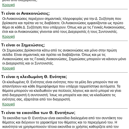
μόνο από διαχειριστές.
Κορυφή
Τι είναι οι Ανακοινώσεις;
Οι Ανακοινώσεις περιέχουν σημαντικές πληροφορίες για την Δ. Συζήτηση που
βρίσκεστε και πρέπει να τις διαβάσετε. Οι Ανακοινώσεις εμφανίζονται ως πρώτο
θέμα σε κάθε Δ. Συζήτηση που υπάρχουν. Όπως και με τις Γενικές Ανακοινώσεις,
έτσι και οι Ανακοινώσεις γίνονται από τους Διαχειριστές ή τους Συντονιστές.
Κορυφή
Τι είναι οι Σημειώσεις;
Οι Σημειώσεις βρίσκονται κάτω από τις ανακοινώσεις και μόνο στην πρώτη
σελίδα. Είναι σημαντικές και πρέπει να διαβάζονται. Όπως και με τις
Ανακοινώσεις και τις Γενικές Ανακοινώσεις, Σημειώσεις μπορούν να κάνουν μόνο
οι Διαχειριστές και οι Συντονιστές.
Κορυφή
Τι είναι η κλειδωμένη Θ. Ενότητα;
Οι κλειδωμένες Θ. Ενότητες είναι ενότητες που τα μέλη δεν μπορούν πια να
απαντήσουν και κάθε δημοψήφισμα που υπάρχει τερματίστηκε αυτόματα. Τα
θέματα μπορούν να κλειδωθούν για πολλούς λόγους και αυτό μπορεί να γίνει
από διαχειριστή ή συντονιστή. Ίσως να μπορείτε και σεις να κλειδώσετε τις
ενότητες σας, εξαρτάται από τον διαχειριστή.
Κορυφή
Τι είναι τα εικονίδια των Θ. Ενοτήτων;
Τα εικονίδια των Θ. Ενοτήτων είναι εικονίδια διαλεγμένα από τον συντάκτη του
θέματος και δείχνουν το χαρακτήρα του θέματος και το περιεχόμενό του. Η
ικανότητα να χρησιμοποιούν τέτοια εικονίδια οι χρήστες καθορίζετε από τον