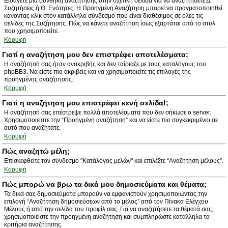
Εισάγετε μια συνθήκη αναζήτησης στην σχετική σελίδα για να αναζητήσετε Δ.
Συζητήσεις ή Θ. Ενότητες. Η Προηγμένη Αναζήτηση μπορεί να πραγματοποιηθεί
κάνοντας κλικ στον κατάλληλο σύνδεσμο που είναι διαθέσιμος σε όλες τις
σελίδες της Συζήτησης. Πώς να κάνετε αναζήτηση ίσως εξαρτάται από το στυλ
που χρησιμοποιείτε.
Κορυφή
Γιατί η αναζήτηση μου δεν επιστρέφει αποτελέσματα;
Η αναζήτησή σας ήταν ανακριβής και δεν ταίριαζε με τους καταλόγους του
phpBB3. Να είστε πιο ακριβείς και να χρησιμοποιείτε τις επιλογές της
προηγμένης αναζήτησης.
Κορυφή
Γιατί η αναζήτηση μου επιστρέφει κενή σελίδα!;
Η αναζήτησή σας επέστρεψε πολλά αποτελέσματα που δεν σήκωσε ο server.
Χρησιμοποιείστε την “Προηγμένη αναζήτηση” και να είστε πιο συγκεκριμένοι σε
αυτό που αναζητάτε.
Κορυφή
Πώς αναζητώ μέλη;
Επισκεφθείτε τον σύνδεσμο "Κατάλογος μελών" και επιλέξτε “Αναζήτηση μέλους”.
Κορυφή
Πώς μπορώ να βρω τα δικά μου δημοσιεύματα και θέματα;
Τα δικά σας δημοσιεύματα μπορούν να εμφανιστούν χρησιμοποιώντας την
επιλογή “Αναζήτηση δημοσιεύσεων από το μέλος” από τον Πίνακα Ελέγχου
Μέλους ή από την σελίδα του προφίλ σας. Για να αναζητήσετε τα θέματά σας,
χρησιμοποιείστε την προηγμένη αναζήτηση και συμπληρώστε κατάλληλα τα
κριτήρια αναζήτησης.