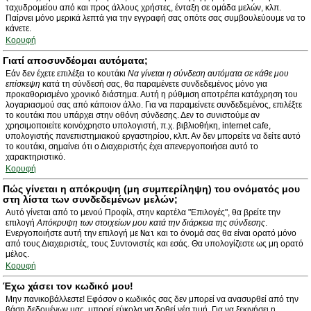
ταχυδρομείου από και προς άλλους χρήστες, ένταξη σε ομάδα μελών, κλπ.
Παίρνει μόνο μερικά λεπτά για την εγγραφή σας οπότε σας συμβουλεύουμε να το
κάνετε.
Κορυφή
Γιατί αποσυνδέομαι αυτόματα;
Εάν δεν έχετε επιλέξει το κουτάκι
Να γίνεται η σύνδεση αυτόματα σε κάθε μου
επίσκεψη
κατά τη σύνδεσή σας, θα παραμένετε συνδεδεμένος μόνο για
προκαθορισμένο χρονικό διάστημα. Αυτή η ρύθμιση αποτρέπει κατάχρηση του
λογαριασμού σας από κάποιον άλλο. Για να παραμείνετε συνδεδεμένος, επιλέξτε
το κουτάκι που υπάρχει στην οθόνη σύνδεσης. Δεν το συνιστούμε αν
χρησιμοποιείτε κοινόχρηστο υπολογιστή, π.χ. βιβλιοθήκη, internet cafe,
υπολογιστής πανεπιστημιακού εργαστηρίου, κλπ. Αν δεν μπορείτε να δείτε αυτό
το κουτάκι, σημαίνει ότι ο Διαχειριστής έχει απενεργοποιήσει αυτό το
χαρακτηριστικό.
Κορυφή
Πώς γίνεται η απόκρυψη (μη συμπερίληψη) του ονόματός μου
στη λίστα των συνδεδεμένων μελών;
Αυτό γίνεται από το μενού Προφίλ, στην καρτέλα "Επιλογές", θα βρείτε την
επιλογή
Απόκρυψη των στοιχείων μου κατά την διάρκεια της σύνδεσης
.
Ενεργοποιήστε αυτή την επιλογή με
Ναι
και το όνομά σας θα είναι ορατό μόνο
από τους Διαχειριστές, τους Συντονιστές και εσάς. Θα υπολογίζεστε ως μη ορατό
μέλος.
Κορυφή
Έχω χάσει τον κωδικό μου!
Μην πανικοβάλλεστε! Εφόσον ο κωδικός σας δεν μπορεί να ανασυρθεί από την
βάση δεδομένων μας, μπορεί εύκολα να δοθεί νέα τιμή. Για να ξεκινήσει η