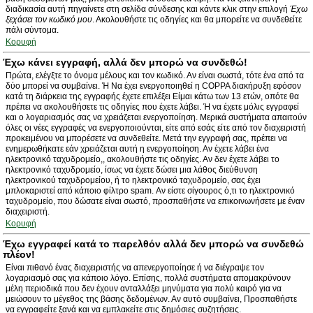
διαδικασία αυτή πηγαίνετε στη σελίδα σύνδεσης και κάντε κλικ στην επιλογή
Έχω
ξεχάσει τον κωδικό μου
. Ακολουθήστε τις οδηγίες και θα μπορείτε να συνδεθείτε
πάλι σύντομα.
Κορυφή
Έχω κάνει εγγραφή, αλλά δεν μπορώ να συνδεθώ!
Πρώτα, ελέγξτε το όνομα μέλους και τον κωδικό. Αν είναι σωστά, τότε ένα από τα
δύο μπορεί να συμβαίνει. Ή Να έχει ενεργοποιηθεί η COPPA διακήρυξη εφόσον
κατά τη διάρκεια της εγγραφής έχετε επιλέξει Είμαι κάτω των 13 ετών, οπότε θα
πρέπει να ακολουθήσετε τις οδηγίες που έχετε λάβει. Ή να έχετε μόλις εγγραφεί
και ο λογαριασμός σας να χρειάζεται ενεργοποίηση. Μερικά συστήματα απαιτούν
όλες οι νέες εγγραφές να ενεργοποιούνται, είτε από εσάς είτε από τον διαχειριστή
προκειμένου να μπορέσετε να συνδεθείτε. Μετά την εγγραφή σας, πρέπει να
ενημερωθήκατε εάν χρειάζεται αυτή η ενεργοποίηση. Αν έχετε λάβει ένα
ηλεκτρονικό ταχυδρομείο,, ακολουθήστε τις οδηγίες. Αν δεν έχετε λάβει το
ηλεκτρονικό ταχυδρομείο, ίσως να έχετε δώσει μια λάθος διεύθυνση
ηλεκτρονικού ταχυδρομείου, ή το ηλεκτρονικό ταχυδρομείο, σας έχει
μπλοκαριστεί από κάποιο φίλτρο spam. Αν είστε σίγουρος ό,τι το ηλεκτρονικό
ταχυδρομείο, που δώσατε είναι σωστό, προσπαθήστε να επικοινωνήσετε με έναν
διαχειριστή.
Κορυφή
Έχω εγγραφεί κατά το παρελθόν αλλά δεν μπορώ να συνδεθώ
πλέον!
Είναι πιθανό ένας διαχειριστής να απενεργοποίησε ή να διέγραψε τον
λογαριασμό σας για κάποιο λόγο. Επίσης, πολλά συστήματα απομακρύνουν
μέλη περιοδικά που δεν έχουν ανταλλάξει μηνύματα για πολύ καιρό για να
μειώσουν το μέγεθος της βάσης δεδομένων. Αν αυτό συμβαίνει, Προσπαθήστε
να εγγραφείτε ξανά και να εμπλακείτε στις δημόσιες συζητήσεις.