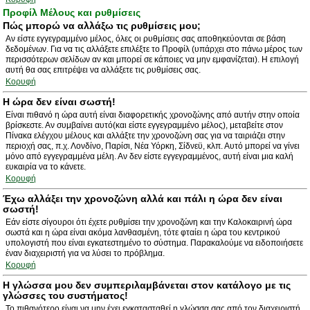
Προφίλ Μέλους και ρυθμίσεις
Πώς μπορώ να αλλάξω τις ρυθμίσεις μου;
Αν είστε εγγεγραμμένο μέλος, όλες οι ρυθμίσεις σας αποθηκεύονται σε βάση
δεδομένων. Για να τις αλλάξετε επιλέξτε το Προφίλ (υπάρχει στο πάνω μέρος των
περισσότερων σελίδων αν και μπορεί σε κάποιες να μην εμφανίζεται). Η επιλογή
αυτή θα σας επιτρέψει να αλλάξετε τις ρυθμίσεις σας.
Κορυφή
Η ώρα δεν είναι σωστή!
Είναι πιθανό η ώρα αυτή είναι διαφορετικής χρονοζώνης από αυτήν στην οποία
βρίσκεστε. Αν συμβαίνει αυτό(και είστε εγγεγραμμένο μέλος), μεταβείτε στον
Πίνακα ελέγχου μέλους και αλλάξτε την χρονοζώνη σας για να ταιριάζει στην
περιοχή σας, π.χ. Λονδίνο, Παρίσι, Νέα Υόρκη, Σίδνεϋ, κλπ. Αυτό μπορεί να γίνει
μόνο από εγγεγραμμένα μέλη. Αν δεν είστε εγγεγραμμένος, αυτή είναι μια καλή
ευκαιρία να το κάνετε.
Κορυφή
Έχω αλλάξει την χρονοζώνη αλλά και πάλι η ώρα δεν είναι
σωστή!
Εάν είστε σίγουροι ότι έχετε ρυθμίσει την χρονοζώνη και την Καλοκαιρινή ώρα
σωστά και η ώρα είναι ακόμα λανθασμένη, τότε φταίει η ώρα του κεντρικού
υπολογιστή που είναι εγκατεστημένο το σύστημα. Παρακαλούμε να ειδοποιήσετε
έναν διαχειριστή για να λύσει το πρόβλημα.
Κορυφή
Η γλώσσα μου δεν συμπεριλαμβάνεται στον κατάλογο με τις
γλώσσες του συστήματος!
Το πιθανότερο είναι να μην έχει εγκατασταθεί η γλώσσα σας από τον διαχειριστή.