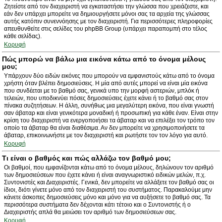
Ζητείστε από τον διαχειριστή να εγκαταστήσει την γλώσσα που χρειάζεστε, και
εάν δεν υπάρχει μπορείτε να δημιουργήσετε μόνοι σας τα αρχεία της γλώσσας
αυτής κατόπιν συνεννόησης με τον διαχειριστή. Για περισσότερες πληροφορίες
απευθυνθείτε στις σελίδες του phpBB Group (υπάρχει παραπομπή στο τέλος
κάθε σελίδας).
Κορυφή
Πώς μπορώ να βάλω μια εικόνα κάτω από το όνομα μέλους
μου;
Υπάρχουν δύο ειδών εικόνες που μπορούν να εμφανιστούς κάτω από το όνομα
χρήστη όταν βλέπει δημοσιεύσεις. Η μία από αυτές μπορεί να είναι μία εικόνα
που συνδέεται με το βαθμό σας, γενικά υπο την μορφή αστεριών, μπλόκ ή
τελειών, που υποδικνύει πόσες δημοσιεύσεις έχετε κάνει ή το βαθμό σας στον
πίνακα συζητήσεων. Η άλλη, συνήθως μια μεγαλύτερη εικόνα, που είναι γνωστή
σαν άβαταρ και είναι γενικότερα μοναδική ή προσωπική για κάθε έναν. Είναι στην
κρίση του διαχειριστή να ενεργοποιήσει τα άβαταρ και να επιλέξει τον τρόπο τον
οποίο τα άβαταρ θα είναι διαθέσιμα. Αν δεν μπορείτε να χρησιμοποιήσετε τα
άβαταρ, επικοινωνήστε με τον διαχειριστή και ρωτήστε τον τον λόγο για αυτό.
Κορυφή
Τι είναι ο βαθμός και πώς αλλάζω τον βαθμό μου;
Οι βαθμοί, που εμφανίζονται κάτω από το όνομα μέλους, δηλώνουν τον αριθμό
των δημοσιεύσεων που έχετε κάνει ή είναι αναγνωριστικό ειδικών μελών, π.χ.
Συντονιστές και Διαχειριστές. Γενικά, δεν μπορείτε να αλλάξετε τον βαθμό σας οι
ίδιοι, διότι γίνετε μόνο από τον διαχειριστή του συστήματος. Παρακαλούμε μην
κάνετε άσκοπες δημοσιεύσεις μόνο και μόνο για να αυξήσετε το βαθμό σας. Τα
περισσότερα συστήματα δεν δέχονται κάτι τέτοιο και ο Συντονιστής ή ο
Διαχειριστής απλά θα μειώσει τον αριθμό των δημοσιεύσεων σας.
Κορυφή