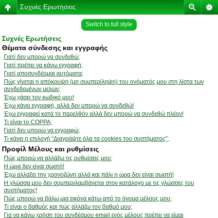
Συχνές Ερωτήσεις
Switch to full style
Συχνές Ερωτήσεις
Θέματα σύνδεσης και εγγραφής
Γιατί δεν μπορώ να συνδεθώ;
Γιατί πρέπει να κάνω εγγραφή;
Γιατί αποσυνδέομαι αυτόματα;
Πώς γίνεται η απόκρυψη (μη συμπερίληψη) του ονόματός μου στη λίστα των
συνδεδεμένων μελών;
Έχω χάσει τον κωδικό μου!
Έχω κάνει εγγραφή, αλλά δεν μπορώ να συνδεθώ!
Έχω εγγραφεί κατά το παρελθόν αλλά δεν μπορώ να συνδεθώ πλέον!
Τι είναι το COPPA;
Γιατί δεν μπορώ να εγγραφώ;
Τι κάνει η επιλογή “Διαγράψτε όλα τα cookies του συστήματος”;
Προφίλ Μέλους και ρυθμίσεις
Πώς μπορώ να αλλάξω τις ρυθμίσεις μου;
Η ώρα δεν είναι σωστή!
Έχω αλλάξει την χρονοζώνη αλλά και πάλι η ώρα δεν είναι σωστή!
Η γλώσσα μου δεν συμπεριλαμβάνεται στον κατάλογο με τις γλώσσες του
συστήματος!
Πώς μπορώ να βάλω μια εικόνα κάτω από το όνομα μέλους μου;
Τι είναι ο βαθμός και πώς αλλάζω τον βαθμό μου;
Για να κάνω χρήση του συνδέσμου email ενός μέλους πρέπει να είμαι