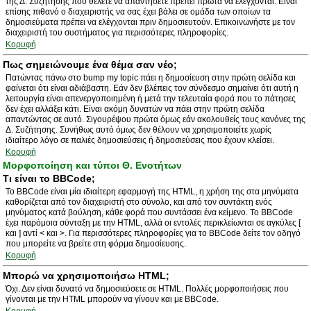
της Δ. Συζήτησης που θέλετε να απαντήσετε πρέπει πρώτα να ελέγχονται. Είναι
επίσης πιθανό ο διαχειριστής να σας έχει βάλει σε ομάδα των οποίων τα
δημοσιεύματα πρέπει να ελέγχονται πριν δημοσιευτούν. Επικοινωνήστε με τον
διαχειριστή του συστήματος για περισσότερες πληροφορίες.
Κορυφή
Πως σημειώνουμε ένα θέμα σαν νέο;
Πατώντας πάνω στο bump my topic πάει η δημοσίευση στην πρώτη σελίδα και
φαίνεται ότι είναι αδιάβαστη. Εάν δεν βλέπεις τον σύνδεσμο σημαίνει ότι αυτή η
λειτουργία είναι απενεργοποιημένη ή μετά την τελευταία φορά που το πάτησες
δεν έχει αλλάξει κάτι. Είναι ακόμη δυνατών να πάει στην πρώτη σελίδα
απαντώντας σε αυτό. Σιγουρέψου πρώτα όμως εάν ακολουθείς τους κανόνες της
Δ. Συζήτησης. Συνήθως αυτό όμως δεν θέλουν να χρησιμοποιείτε χωρίς
ιδιαίτερο λόγο σε παλιές δημοσιεύσεις ή δημοσιεύσεις που έχουν κλείσει.
Κορυφή
Μορφοποίηση και τύποι Θ. Ενοτήτων
Τι είναι το BBCode;
Το BBCode είναι μία ιδιαίτερη εφαρμογή της HTML, η χρήση της στα μηνύματα
καθορίζεται από τον διαχειριστή στο σύνολο, και από τον συντάκτη ενός
μηνύματος κατά βούληση, κάθε φορά που συντάσσει ένα κείμενο. Το BBCode
έχει παρόμοια σύνταξη με την HTML, αλλά οι εντολές περικλείωνται σε αγκύλες [
και ] αντί < και >. Για περισσότερες πληροφορίες για το BBCode δείτε τον οδηγό
που μπορείτε να βρείτε στη φόρμα δημοσίευσης.
Κορυφή
Μπορώ να χρησιμοποιήσω HTML;
Όχι. Δεν είναι δυνατό να δημοσιεύσετε σε HTML. Πολλές μορφοποιήσεις που
γίνονται με την HTML μπορούν να γίνουν και με BBCode.