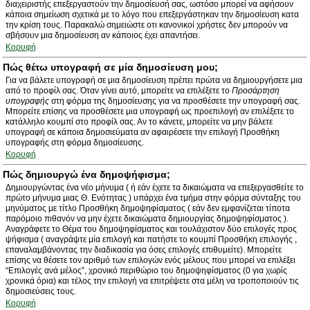
διαχειριστής επεξεργαστούν την δημοσίευσή σας, ωστόσο μπορεί να αφήσουν
κάποια σημείωση σχετικά με το λόγο που επεξεργάστηκαν την δημοσίευση κατα
την κρίση τους. Παρακαλώ σημειώστε οτι κανονικοί χρήστες δεν μπορούν να
σβήσουν μια δημοσίευση αν κάποιος έχει απαντήσει.
Κορυφή
Πώς θέτω υπογραφή σε μία δημοσίευση μου;
Για να βάλετε υπογραφή σε μια δημοσίευση πρέπει πρώτα να δημιουργήσετε μια
από το προφίλ σας. Όταν γίνει αυτό, μπορείτε να επιλέξετε το
Προσάρτηση
υπογραφής
στη φόρμα της δημοσίευσης για να προσθέσετε την υπογραφή σας.
Μπορείτε επίσης να προσθέσετε μια υπογραφή ως προεπιλογή αν επιλέξετε το
κατάλληλο κουμπί στο προφίλ σας. Αν το κάνετε, μπορείτε να μην βάλετε
υπογραφή σε κάποια δημοσιεύματα αν αφαιρέσετε την επιλογή Προσθήκη
υπογραφής στη φόρμα δημοσίευσης.
Κορυφή
Πώς δημιουργώ ένα δημοψήφισμα;
Δημιουργώντας ένα νέο μήνυμα ( ή εάν έχετε τα δικαιώματα να επεξεργασθείτε το
πρώτο μήνυμα μιας Θ. Ενότητας ) υπάρχει ένα τμήμα στην φόρμα σύνταξης του
μηνύματος με τίτλο Προσθήκη δημοψηφίσματος ( εάν δεν εμφανίζεται τίποτα
παρόμοιο πιθανόν να μην έχετε δικαιώματα δημιουργίας δημοψηφίσματος ).
Αναγράφετε το Θέμα του δημοψηφίσματος και τουλάχιστον δύο επιλογές προς
ψήφισμα ( αναγράψτε μία επιλογή και πατήστε το κουμπί Προσθήκη επιλογής ,
επαναλαμβάνοντας την διαδικασία για όσες επιλογές επιθυμείτε). Μπορείτε
επίσης να θέσετε τον αριθμό των επιλογών ενός μέλους που μπορεί να επιλέξει
“Επιλογές ανά μέλος”, χρονικό περιθώριο του δημοψηφίσματος (0 για χωρίς
χρονικά όρια) και τέλος την επιλογή να επιτρέψετε στα μέλη να τροποποιούν τις
δημοσιεύσεις τους.
Κορυφή