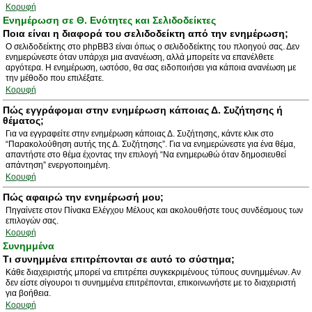
Κορυφή
Ενημέρωση σε Θ. Ενότητες και Σελιδοδείκτες
Ποια είναι η διαφορά του σελιδοδείκτη από την ενημέρωση;
Ο σελιδοδείκτης στο phpBB3 είναι όπως ο σελιδοδείκτης του πλοηγού σας. Δεν
ενημερώνεστε όταν υπάρχει μια ανανέωση, αλλά μπορείτε να επανέλθετε
αργότερα. Η ενημέρωση, ωστόσο, θα σας ειδοποιήσει για κάποια ανανέωση με
την μέθοδο που επιλέξατε.
Κορυφή
Πώς εγγράφομαι στην ενημέρωση κάποιας Δ. Συζήτησης ή
θέματος;
Για να εγγραφείτε στην ενημέρωση κάποιας Δ. Συζήτησης, κάντε κλικ στο
“Παρακολούθηση αυτής της Δ. Συζήτησης”. Για να ενημερώνεστε για ένα θέμα,
απαντήστε στο θέμα έχοντας την επιλογή “Να ενημερωθώ όταν δημοσιευθεί
απάντηση” ενεργοποιημένη.
Κορυφή
Πώς αφαιρώ την ενημέρωσή μου;
Πηγαίνετε στον Πίνακα Ελέγχου Μέλους και ακολουθήστε τους συνδέσμους των
επιλογών σας.
Κορυφή
Συνημμένα
Τι συνημμένα επιτρέπονται σε αυτό το σύστημα;
Κάθε διαχειριστής μπορεί να επιτρέπει συγκεκριμένους τύπους συνημμένων. Αν
δεν είστε σίγουροι τι συνημμένα επιτρέπονται, επικοινωνήστε με το διαχειριστή
για βοήθεια.
Κορυφή