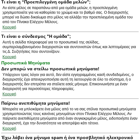
Τι είναι η “Προεπιλεγμένη ομάδα μελών”;
Αν είστε μέλος σε παραπάνω από μια ομάδα μελών, η προεπιλεγμένη
χρησιμοποιείτε για να καθορίσει το χρώμα και το βαθμό σας. Ο διαχειριστής
μπορεί να δώσει δικαίωμα στο μέλος να αλλάξει την προεπιλεγμένη ομάδα του
από τον Πίνακα Ελέγχου Μέλους.
Κορυφή
Τι είναι ο σύνδεσμος "Η ομάδα”;
Αυτή η σελίδα πληροφορεί για το προσωπικό της σελίδας,
συμπεριλαμβανομένου διαχειριστών και συντονιστών όπως και λεπτομέρειες για
τις Δ. Συζητήσεις που συντονίζουν.
Κορυφή
Προσωπικά Μηνύματα
Δεν μπορώ να στείλω προσωπικά μηνύματα!
Υπάρχουν τρεις λόγοι για αυτό, δεν είστε εγγεγραμμένος και/ή συνδεδεμένος, ο
διαχειριστής έχει απενεργοποιήσει αυτή τη λειτουργία σε όλο το σύστημα, ή ο
διαχειριστής δεν επιτρέπει να στείλετε εσείς μήνυμα. Επικοινωνήστε με έναν
διαχειριστή για περισσότερες πληροφορίες.
Κορυφή
Παίρνω ανεπιθύμητα μηνύματα!
Μπορείτε να μπλοκάρετε ένα μέλος από το να σας στέλνει προσωπικά μηνύματα
χρησιμοποιώντας τους κανόνες μηνυμάτων στον Πίνακα Ελέγχου Μέλους. Αν
παίρνετε ανεπιθύμητα μηνύματα από έναν συγκεκριμένο μέλος, ειδοποιήστε έναν
διαχειριστή, έχει την δυνατότητα να αποτρέψει κάτι τέτοιο.
Κορυφή
Έχω λάβει ένα μήνυμα spam ή ένα προσβλητικό ηλεκτρονικό