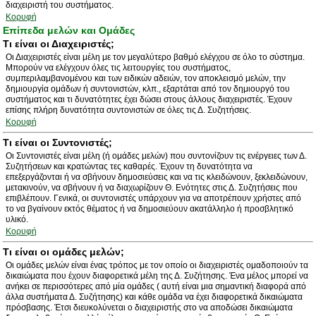
διαχειριστή του συστήματος.
Κορυφή
Επίπεδα μελών και Ομάδες
Τι είναι οι Διαχειριστές;
Οι Διαχειριστές είναι μέλη με τον μεγαλύτερο βαθμό ελέγχου σε όλο το σύστημα.
Μπορούν να ελέγχουν όλες τις λειτουργίες του συστήματος,
συμπεριλαμβανομένου και των ειδικών αδειών, τον αποκλεισμό μελών, την
δημιουργία ομάδων ή συντονιστών, κλπ., εξαρτάται από τον δημιουργό του
συστήματος και τι δυνατότητες έχει δώσει στους άλλους διαχειριστές. Έχουν
επίσης πλήρη δυνατότητα συντονιστών σε όλες τις Δ. Συζητήσεις.
Κορυφή
Τι είναι οι Συντονιστές;
Οι Συντονιστές είναι μέλη (ή ομάδες μελών) που συντονίζουν τις ενέργειες των Δ.
Συζητήσεων και κρατώντας τες καθαρές. Έχουν τη δυνατότητα να
επεξεργάζονται ή να σβήνουν δημοσιεύσεις και να τις κλειδώνουν, ξεκλειδώνουν,
μετακινούν, να σβήνουν ή να διαχωρίζουν Θ. Ενότητες στις Δ. Συζητήσεις που
επιβλέπουν. Γενικά, οι συντονιστές υπάρχουν για να αποτρέπουν χρήστες από
το να βγαίνουν εκτός θέματος ή να δημοσιεύουν ακατάλληλο ή προσβλητικό
υλικό.
Κορυφή
Τι είναι οι ομάδες μελών;
Οι ομάδες μελών είναι ένας τρόπος με τον οποίο οι διαχειριστές ομαδοποιούν τα
δικαιώματα που έχουν διαφορετικά μέλη της Δ. Συζήτησης. Ένα μέλος μπορεί να
ανήκει σε περισσότερες από μία ομάδες ( αυτή είναι μια σημαντική διαφορά από
άλλα συστήματα Δ. Συζήτησης) και κάθε ομάδα να έχει διαφορετικά δικαιώματα
πρόσβασης. Έτσι διευκολύνεται ο διαχειριστής στο να αποδώσει δικαιώματα