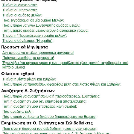
Τι είναι οι Διαχειριστές;
Τι είναι οι Συντονιστές;
Τι είναι οι ομάδες μελών;
Πως εγγράφομαι σε μία ομάδα Μελών;
Πως μπορώ να γίνω Συντονιστής ομάδας μελών;
Γιατί μερικές ομάδες μελών έχουν διαφορετικό χρώμα;
Τι είναι η “Προεπιλεγμένη ομάδα μελών”;
Τι είναι ο σύνδεσμος "Η ομάδα”;
Προσωπικά Μηνύματα
Δεν μπορώ να στείλω προσωπικά μηνύματα!
Παίρνω ανεπιθύμητα μηνύματα!
Έχω λάβει ένα μήνυμα spam ή ένα προσβλητικό ηλεκτρονικό ταχυδρομείο από
κάποιο μέλος!
Φίλοι και εχθροί
Τι είναι η λίστα φίλων και εχθρών;
Πώς μπορώ να προσθέσω / αφαιρέσω μέλη στις λίστες Φίλων και Εχθρών;
Αναζήτηση Δ. Συζητήσεων
Πώς μπορώ να αναζητήσω μια ή περισσότερες Δ. Συζητήσεις;
Γιατί η αναζήτηση μου δεν επιστρέφει αποτελέσματα;
Γιατί η αναζήτηση μου επιστρέφει κενή σελίδα!;
Πώς αναζητώ μέλη;
Πώς μπορώ να βρω τα δικά μου δημοσιεύματα και θέματα;
Ενημέρωση σε Θ. Ενότητες και Σελιδοδείκτες
Ποια είναι η διαφορά του σελιδοδείκτη από την ενημέρωση;
Πώς εγγράφομαι στην ενημέρωση κάποιας Δ. Συζήτησης ή θέματος;