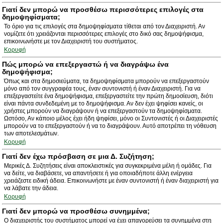
Γιατί δεν μπορώ να προσθέσω περισσότερες επιλογές στα
δημοψηφίσματα;
Το όριο για τις επιλογές στα δημοψηφίσματα τίθεται από τον Διαχειριστή. Αν
νομίζετε ότι χρειάζονται περισσότερες επιλογές στο δικό σας δημοψήφισμα,
επικοινωνήστε με τον Διαχειριστή του συστήματος.
Κορυφή
Πώς μπορώ να επεξεργαστώ ή να διαγράψω ένα
δημοψήφισμα;
Όπως και στα δημοσιεύματα, τα δημοψηφίσματα μπορούν να επεξεργαστούν
μόνο από τον συγγραφέα τους, έναν συντονιστή ή έναν Διαχειριστή. Για να
επεξεργαστείτε ένα δημοψήφισμα, επεξεργαστείτε την πρώτη δημοσίευση, διότι
είναι πάντα συνδεδεμένη με το δημοψήφισμα. Αν δεν έχει ψηφίσει κανείς, οι
χρήστες μπορούν να διαγράψουν ή να επεξεργαστούν τα δημοψηφίσματα.
Ωστόσο, Αν κάποιο μέλος έχει ήδη ψηφίσει, μόνο οι Συντονιστές ή οι Διαχειριστές
μπορούν να το επεξεργαστούν ή να το διαγράψουν. Αυτό αποτρέπει τη νόθευση
των αποτελεσμάτων.
Κορυφή
Γιατί δεν έχω πρόσβαση σε μια Δ. Συζήτηση;
Μερικές Δ. Συζητήσεις είναι αποκλειστικές για συγκεκριμένα μέλη ή ομάδες. Για
να δείτε, να διαβάσετε, να απαντήσετε ή για οποιαδήποτε άλλη ενέργεια
χρειάζεστε ειδική άδεια. Επικοινωνήστε με έναν συντονιστή ή έναν διαχειριστή για
να λάβατε την άδεια.
Κορυφή
Γιατί δεν μπορώ να προσθέσω συνημμένα;
Ο διαχειριστής του συστήματος μπορεί να έχει απαγορεύσει τα συνημμένα στη