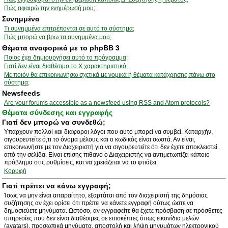
Πώς αφαιρώ την ενημέρωσή μου;
Συνημμένα
Τι συνημμένα επιτρέπονται σε αυτό το σύστημα;
Πώς μπορώ να βρω τα συνημμένα μου;
Θέματα αναφορικά με το phpBB 3
Ποιος έχει δημιουργήσει αυτό το πρόγραμμα;
Γιατί δεν είναι διαθέσιμο το Χ χαρακτηριστικό;
Με ποιόν θα επικοινωνήσω σχετικά με νομικά ή θέματα κατάχρησης πάνω στο
σύστημα;
Newsfeeds
Are your forums accessible as a newsfeed using RSS and Atom protocols?
Θέματα σύνδεσης και εγγραφής
Γιατί δεν μπορώ να συνδεθώ;
Υπάρχουν πολλοί και διάφοροι λόγοι που αυτό μπορεί να συμβεί. Καταρχήν,
σιγουρευτείτε ό,τι το όνομα μέλους και ο κωδικός είναι σωστά. Αν είναι,
επικοινωνήστε με τον Διαχειριστή για να σιγουρευτείτε ότι δεν έχετε αποκλειστεί
από την σελίδα. Είναι επίσης πιθανό ο Διαχειριστής να αντιμετωπίζει κάποιο
πρόβλημα στις ρυθμίσεις, και να χρειάζεται να το φτιάξει.
Κορυφή
Γιατί πρέπει να κάνω εγγραφή;
Ίσως να μην είναι απαραίτητο, εξαρτάται από τον διαχειριστή της δημόσιας
συζήτησης αν έχει ορίσει ότι πρέπει να κάνετε εγγραφή ούτως ώστε να
δημοσιεύετε μηνύματα. Ωστόσο, αν εγγραφείτε θα έχετε πρόσβαση σε πρόσθετες
υπηρεσίες που δεν είναι διαθέσιμες σε επισκέπτες όπως εικονίδια μελών
(avatars), προσωπικά μηνύματα, αποστολή και λήψη μηνυμάτων ηλεκτρονικού