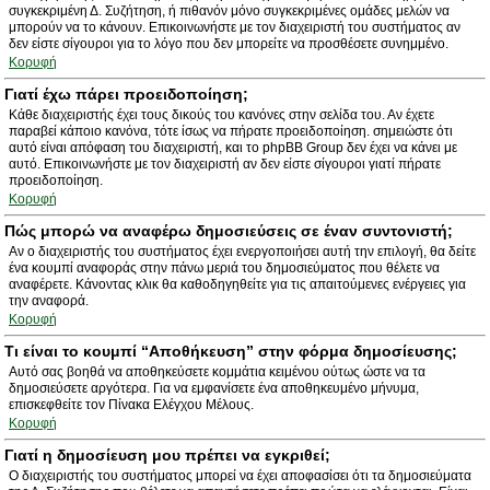
συγκεκριμένη Δ. Συζήτηση, ή πιθανόν μόνο συγκεκριμένες ομάδες μελών να
μπορούν να το κάνουν. Επικοινωνήστε με τον διαχειριστή του συστήματος αν
δεν είστε σίγουροι για το λόγο που δεν μπορείτε να προσθέσετε συνημμένο.
Κορυφή
Γιατί έχω πάρει προειδοποίηση;
Κάθε διαχειριστής έχει τους δικούς του κανόνες στην σελίδα του. Αν έχετε
παραβεί κάποιο κανόνα, τότε ίσως να πήρατε προειδοποίηση. σημειώστε ότι
αυτό είναι απόφαση του διαχειριστή, και το phpBB Group δεν έχει να κάνει με
αυτό. Επικοινωνήστε με τον διαχειριστή αν δεν είστε σίγουροι γιατί πήρατε
προειδοποίηση.
Κορυφή
Πώς μπορώ να αναφέρω δημοσιεύσεις σε έναν συντονιστή;
Αν ο διαχειριστής του συστήματος έχει ενεργοποιήσει αυτή την επιλογή, θα δείτε
ένα κουμπί αναφοράς στην πάνω μεριά του δημοσιεύματος που θέλετε να
αναφέρετε. Κάνοντας κλικ θα καθοδηγηθείτε για τις απαιτούμενες ενέργειες για
την αναφορά.
Κορυφή
Τι είναι το κουμπί “Αποθήκευση” στην φόρμα δημοσίευσης;
Αυτό σας βοηθά να αποθηκεύσετε κομμάτια κειμένου ούτως ώστε να τα
δημοσιεύσετε αργότερα. Για να εμφανίσετε ένα αποθηκευμένο μήνυμα,
επισκεφθείτε τον Πίνακα Ελέγχου Μέλους.
Κορυφή
Γιατί η δημοσίευση μου πρέπει να εγκριθεί;
Ο διαχειριστής του συστήματος μπορεί να έχει αποφασίσει ότι τα δημοσιεύματα