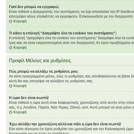
Γιατί δεν μπορώ να εγγραφώ;
Είναι πιθανό ο Διαχειριστής του συστήματος να έχει αποκλείσει την IP διεύθυ
αποτρέψει νέους επισκέπτες να εγγραφούν. Επικοινωνήστε με τον διαχειριστή
Κορυφή
Τι κάνει η επιλογή “Διαγράψτε όλα τα cookies του συστήματος”;
Η επιλογή “Διαγράψτε όλα τα cookies του συστήματος” διαγράφει όλα τα cook
ίχνη σας αν είναι ενεργοποιημένη από τον διαχειριστή. Αν έχετε προβλήματα
Κορυφή
Προφίλ Μέλους και ρυθμίσεις
Πώς μπορώ να αλλάξω τις ρυθμίσεις μου;
Αν είστε εγγεγραμμένο μέλος, όλες οι ρυθμίσεις σας αποθηκεύονται σε βάση δε
αυτή θα σας επιτρέψει να αλλάξετε τις ρυθμίσεις σας.
Κορυφή
Η ώρα δεν είναι σωστή!
Είναι πιθανό η ώρα αυτή είναι διαφορετικής χρονοζώνης από αυτήν στην οποία 
σας, π.χ. Λονδίνο, Παρίσι, Νέα Υόρκη, Σίδνεϋ, κλπ. Αυτό μπορεί να γίνει μόνο 
Κορυφή
Έχω αλλάξει την χρονοζώνη αλλά και πάλι η ώρα δεν είναι σωστή!
Εάν είστε σίγουροι ότι έχετε ρυθμίσει την χρονοζώνη και την Καλοκαιρινή ώρ
διαχειριστή για να λύσει το πρόβλημα.