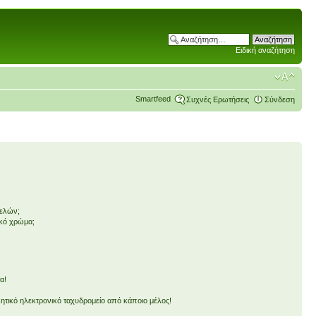
Ειδική αναζήτηση
Smartfeed
Συχνές Ερωτήσεις
Σύνδεση
μελών;
ικό χρώμα;
α!
τικό ηλεκτρονικό ταχυδρομείο από κάποιο μέλος!