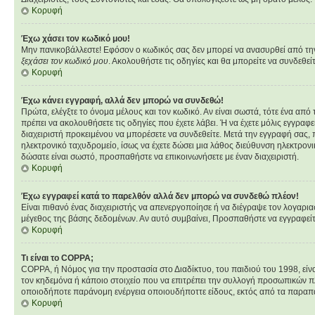
Κορυφή
Έχω χάσει τον κωδικό μου!
Μην πανικοβάλλεστε! Εφόσον ο κωδικός σας δεν μπορεί να ανασυρθεί από την β
ξεχάσει τον κωδικό μου
. Ακολουθήστε τις οδηγίες και θα μπορείτε να συνδεθεί
Κορυφή
Έχω κάνει εγγραφή, αλλά δεν μπορώ να συνδεθώ!
Πρώτα, ελέγξτε το όνομα μέλους και τον κωδικό. Αν είναι σωστά, τότε ένα από
πρέπει να ακολουθήσετε τις οδηγίες που έχετε λάβει. Ή να έχετε μόλις εγγραφ
διαχειριστή προκειμένου να μπορέσετε να συνδεθείτε. Μετά την εγγραφή σας, π
ηλεκτρονικό ταχυδρομείο, ίσως να έχετε δώσει μια λάθος διεύθυνση ηλεκτρονι
δώσατε είναι σωστό, προσπαθήστε να επικοινωνήσετε με έναν διαχειριστή.
Κορυφή
Έχω εγγραφεί κατά το παρελθόν αλλά δεν μπορώ να συνδεθώ πλέον!
Είναι πιθανό ένας διαχειριστής να απενεργοποίησε ή να διέγραψε τον λογαρι
μέγεθος της βάσης δεδομένων. Αν αυτό συμβαίνει, Προσπαθήστε να εγγραφείτε 
Κορυφή
Τι είναι το COPPA;
COPPA, ή Νόμος για την προστασία στο Διαδίκτυο, του παιδιού του 1998, εί
τον κηδεμόνα ή κάποιο στοιχείο που να επιτρέπει την συλλογή προσωπικών π
οποιοδήποτε παράνομη ενέργεια οποιουδήποττε είδους, εκτός από τα παραπ
Κορυφή