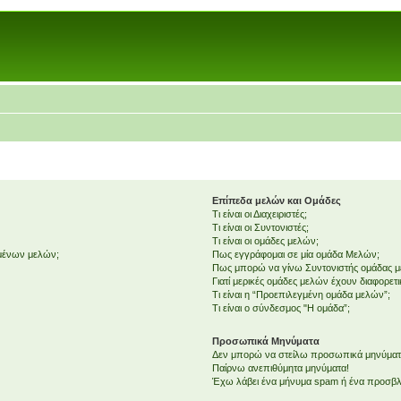
Επίπεδα μελών και Ομάδες
Τι είναι οι Διαχειριστές;
Τι είναι οι Συντονιστές;
Τι είναι οι ομάδες μελών;
εμένων μελών;
Πως εγγράφομαι σε μία ομάδα Μελών;
Πως μπορώ να γίνω Συντονιστής ομάδας 
Γιατί μερικές ομάδες μελών έχουν διαφορετ
Τι είναι η “Προεπιλεγμένη ομάδα μελών”;
Τι είναι ο σύνδεσμος "Η ομάδα”;
Προσωπικά Μηνύματα
Δεν μπορώ να στείλω προσωπικά μηνύματ
Παίρνω ανεπιθύμητα μηνύματα!
Έχω λάβει ένα μήνυμα spam ή ένα προσβλη