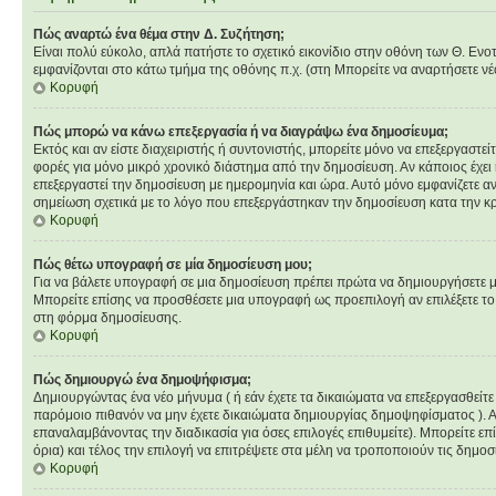
Πώς αναρτώ ένα θέμα στην Δ. Συζήτηση;
Είναι πολύ εύκολο, απλά πατήστε το σχετικό εικονίδιο στην οθόνη των Θ. Ενο
εμφανίζονται στο κάτω τμήμα της οθόνης π.χ. (στη Μπορείτε να αναρτήσετε ν
Κορυφή
Πώς μπορώ να κάνω επεξεργασία ή να διαγράψω ένα δημοσίευμα;
Εκτός και αν είστε διαχειριστής ή συντονιστής, μπορείτε μόνο να επεξεργαστ
φορές για μόνο μικρό χρονικό διάστημα από την δημοσίευση. Αν κάποιος έχει
επεξεργαστεί την δημοσίευση με ημερομηνία και ώρα. Αυτό μόνο εμφανίζετε α
σημείωση σχετικά με το λόγο που επεξεργάστηκαν την δημοσίευση κατα την κ
Κορυφή
Πώς θέτω υπογραφή σε μία δημοσίευση μου;
Για να βάλετε υπογραφή σε μια δημοσίευση πρέπει πρώτα να δημιουργήσετε μια
Μπορείτε επίσης να προσθέσετε μια υπογραφή ως προεπιλογή αν επιλέξετε το
στη φόρμα δημοσίευσης.
Κορυφή
Πώς δημιουργώ ένα δημοψήφισμα;
Δημιουργώντας ένα νέο μήνυμα ( ή εάν έχετε τα δικαιώματα να επεξεργασθείτ
παρόμοιο πιθανόν να μην έχετε δικαιώματα δημιουργίας δημοψηφίσματος ). 
επαναλαμβάνοντας την διαδικασία για όσες επιλογές επιθυμείτε). Μπορείτε επ
όρια) και τέλος την επιλογή να επιτρέψετε στα μέλη να τροποποιούν τις δημοσι
Κορυφή