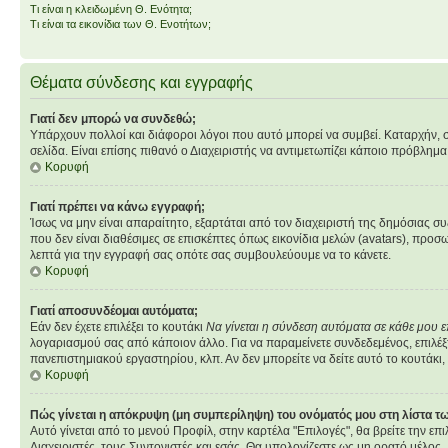
Τι είναι η κλειδωμένη Θ. Ενότητα;
Τι είναι τα εικονίδια των Θ. Ενοτήτων;
Θέματα σύνδεσης και εγγραφής
Γιατί δεν μπορώ να συνδεθώ;
Υπάρχουν πολλοί και διάφοροι λόγοι που αυτό μπορεί να συμβεί. Καταρχήν, σιγο
σελίδα. Είναι επίσης πιθανό ο Διαχειριστής να αντιμετωπίζει κάποιο πρόβλημα στ
Κορυφή
Γιατί πρέπει να κάνω εγγραφή;
Ίσως να μην είναι απαραίτητο, εξαρτάται από τον διαχειριστή της δημόσιας σ
που δεν είναι διαθέσιμες σε επισκέπτες όπως εικονίδια μελών (avatars), πρ
λεπτά για την εγγραφή σας οπότε σας συμβουλεύουμε να το κάνετε.
Κορυφή
Γιατί αποσυνδέομαι αυτόματα;
Εάν δεν έχετε επιλέξει το κουτάκι
Να γίνεται η σύνδεση αυτόματα σε κάθε μου 
λογαριασμού σας από κάποιον άλλο. Για να παραμείνετε συνδεδεμένος, επιλέξτ
πανεπιστημιακού εργαστηρίου, κλπ. Αν δεν μπορείτε να δείτε αυτό το κουτάκι, 
Κορυφή
Πώς γίνεται η απόκρυψη (μη συμπερίληψη) του ονόματός μου στη λίστα 
Αυτό γίνεται από το μενού Προφίλ, στην καρτέλα "Επιλογές", θα βρείτε την επ
Διαχειριστές, τους Συντονιστές και εσάς. Θα υπολογίζεστε ως μη ορατό μέλος.