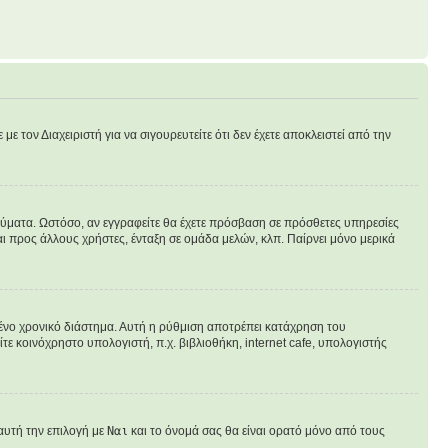
ε τον Διαχειριστή για να σιγουρευτείτε ότι δεν έχετε αποκλειστεί από την
ηνύματα. Ωστόσο, αν εγγραφείτε θα έχετε πρόσβαση σε πρόσθετες υπηρεσίες
ι προς άλλους χρήστες, ένταξη σε ομάδα μελών, κλπ. Παίρνει μόνο μερικά
νο χρονικό διάστημα. Αυτή η ρύθμιση αποτρέπει κατάχρηση του
ε κοινόχρηστο υπολογιστή, π.χ. βιβλιοθήκη, internet cafe, υπολογιστής
αυτή την επιλογή με
Ναι
και το όνομά σας θα είναι ορατό μόνο από τους