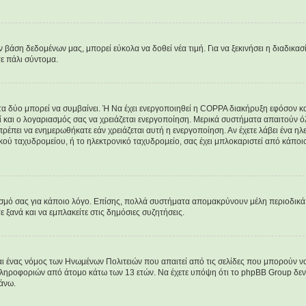
άση δεδομένων μας, μπορεί εύκολα να δοθεί νέα τιμή. Για να ξεκινήσει η διαδικασί
τε πάλι σύντομα.
 τα δύο μπορεί να συμβαίνει. Ή Να έχει ενεργοποιηθεί η COPPA διακήρυξη εφόσον κατ
εί και ο λογαριασμός σας να χρειάζεται ενεργοποίηση. Μερικά συστήματα απαιτούν όλε
ρέπει να ενημερωθήκατε εάν χρειάζεται αυτή η ενεργοποίηση. Αν έχετε λάβει ένα ηλεκ
κού ταχυδρομείου, ή το ηλεκτρονικό ταχυδρομείο, σας έχει μπλοκαριστεί από κάποιο
ασμό σας για κάποιο λόγο. Επίσης, πολλά συστήματα απομακρύνουν μέλη περιοδικά 
ξανά και να εμπλακείτε στις δημόσιες συζητήσεις.
ναι ένας νόμος των Ηνωμένων Πολιτειών που απαιτεί από τις σελίδες που μπορούν 
ληροφοριών από άτομο κάτω των 13 ετών. Να έχετε υπόψη ότι το phpBB Group δεν μ
άνω.