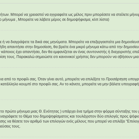
τήτων. Μπορεί να χρειαστεί να εγγραφείτε ως μέλος πριν μπορέσετε να στείλετε μήν
έο μήνυμα , Μπορείτε να λάβετε μέρος σε δημοψήφισμα, κλπ λίστα)
είτε ή να διαγράψετε τα δικά σας μηνύματα. Μπορείτε να επεξεργαστείτε μια δημοσίε
 ήδη απαντήσει στην δημοσίεση, θα βρείτε ένα μικρό μήνυμα κάτω από την δημοσίευ
ν κάποιος έχει απαντήσει, δεν θα εμφανίζεται αν ένας συντονιστής ή διαχειριστής 
ρίση τους. Παρακαλώ σημειώστε οτι κανονικοί χρήστες δεν μπορούν να σβήσουν μια 
 από το προφίλ σας. Όταν γίνει αυτό, μπορείτε να επιλέξετε το
Προσάρτηση υπογ
 κατάλληλο κουμπί στο προφίλ σας. Αν το κάνετε, μπορείτε να μην βάλετε υπογρα
ε το πρώτο μήνυμα μιας Θ. Ενότητας ) υπάρχει ένα τμήμα στην φόρμα σύνταξης του
Αναγράφετε το Θέμα του δημοψηφίσματος και τουλάχιστον δύο επιλογές προς ψήφισ
ίσης να θέσετε τον αριθμό των επιλογών ενός μέλους που μπορεί να επιλέξει “Επιλο
εύσεις τους.