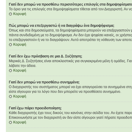
Γιατί δεν μπορώ να προσθέσω περισσότερες επιλογές στα δημοψηφίσματ
Το όριο για τις επιλογές στα δημοψηφίσματα τίθεται από τον Διαχειριστή. Αν 
Κορυφή
Πώς μπορώ να επεξεργαστώ ή να διαγράψω ένα δημοψήφισμα;
Όπως και στα δημοσιεύματα, τα δημοψηφίσματα μπορούν να επεξεργαστούν μόνο
πάντα συνδεδεμένη με το δημοψήφισμα. Αν δεν έχει ψηφίσει κανείς, οι χρήστ
το επεξεργαστούν ή να το διαγράψουν. Αυτό αποτρέπει τη νόθευση των αποτ
Κορυφή
Γιατί δεν έχω πρόσβαση σε μια Δ. Συζήτηση;
Μερικές Δ. Συζητήσεις είναι αποκλειστικές για συγκεκριμένα μέλη ή ομάδες. Για
λάβατε την άδεια.
Κορυφή
Γιατί δεν μπορώ να προσθέσω συνημμένα;
Ο διαχειριστής του συστήματος μπορεί να έχει απαγορεύσει τα συνημμένα στη
είστε σίγουροι για το λόγο που δεν μπορείτε να προσθέσετε συνημμένο.
Κορυφή
Γιατί έχω πάρει προειδοποίηση;
Κάθε διαχειριστής έχει τους δικούς του κανόνες στην σελίδα του. Αν έχετε παρ
Επικοινωνήστε με τον διαχειριστή αν δεν είστε σίγουροι γιατί πήρατε προειδο
Κορυφή