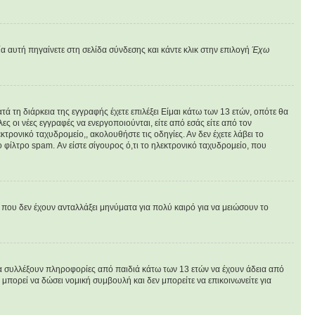
α αυτή πηγαίνετε στη σελίδα σύνδεσης και κάντε κλικ στην επιλογή
Έχω
ά τη διάρκεια της εγγραφής έχετε επιλέξει Είμαι κάτω των 13 ετών, οπότε θα
ς οι νέες εγγραφές να ενεργοποιούνται, είτε από εσάς είτε από τον
τρονικό ταχυδρομείο,, ακολουθήστε τις οδηγίες. Αν δεν έχετε λάβει το
 φίλτρο spam. Αν είστε σίγουρος ό,τι το ηλεκτρονικό ταχυδρομείο, που
που δεν έχουν ανταλλάξει μηνύματα για πολύ καιρό για να μειώσουν το
να συλλέξουν πληροφορίες από παιδιά κάτω των 13 ετών να έχουν άδεια από
πορεί να δώσει νομική συμβουλή και δεν μπορείτε να επικοινωνείτε για