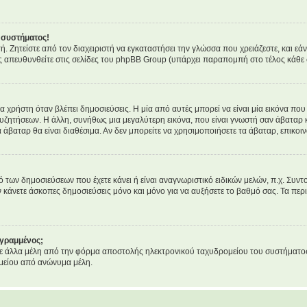
 συστήματος!
τή. Ζητείστε από τον διαχειριστή να εγκαταστήσει την γλώσσα που χρειάζεστε, και ε
ς απευθυνθείτε στις σελίδες του phpBB Group (υπάρχει παραπομπή στο τέλος κάθε 
ρήστη όταν βλέπει δημοσιεύσεις. Η μία από αυτές μπορεί να είναι μία εικόνα που 
υζητήσεων. Η άλλη, συνήθως μια μεγαλύτερη εικόνα, που είναι γνωστή σαν άβαταρ κα
α άβαταρ θα είναι διαθέσιμα. Αν δεν μπορείτε να χρησιμοποιήσετε τα άβαταρ, επικοιν
ων δημοσιεύσεων που έχετε κάνει ή είναι αναγνωριστικό ειδικών μελών, π.χ. Συντονι
ν κάνετε άσκοπες δημοσιεύσεις μόνο και μόνο για να αυξήσετε το βαθμό σας. Τα περι
εγραμμένος;
 άλλα μέλη από την φόρμα αποστολής ηλεκτρονικού ταχυδρομείου του συστήματος, κα
μείου από ανώνυμα μέλη.