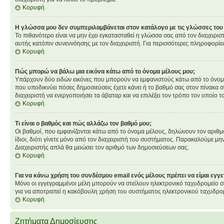
Κορυφή
Η γλώσσα μου δεν συμπεριλαμβάνεται στον κατάλογο με τις γλώσσες του
Το πιθανότερο είναι να μην έχει εγκατασταθεί η γλώσσα σας από τον διαχειρισ
αυτής κατόπιν συνεννόησης με τον διαχειριστή. Για περισσότερες πληροφορίε
Κορυφή
Πώς μπορώ να βάλω μια εικόνα κάτω από το όνομα μέλους μου;
Υπάρχουν δύο ειδών εικόνες που μπορούν να εμφανιστούς κάτω από το όνομα χ
που υποδικνύει πόσες δημοσιεύσεις έχετε κάνει ή το βαθμό σας στον πίνακα σ
διαχειριστή να ενεργοποιήσει τα άβαταρ και να επιλέξει τον τρόπο τον οποίο τ
Κορυφή
Τι είναι ο βαθμός και πώς αλλάζω τον βαθμό μου;
Οι βαθμοί, που εμφανίζονται κάτω από το όνομα μέλους, δηλώνουν τον αριθμό τ
ίδιοι, διότι γίνετε μόνο από τον διαχειριστή του συστήματος. Παρακαλούμε μη
Διαχειριστής απλά θα μειώσει τον αριθμό των δημοσιεύσεων σας.
Κορυφή
Για να κάνω χρήση του συνδέσμου email ενός μέλους πρέπει να είμαι εγγ
Μόνο οι εγγεγραμμένοι μέλη μπορούν να στείλουν ηλεκτρονικό ταχυδρομείο σε
για να αποτραπεί η κακόβουλη χρήση του συστήματος ηλεκτρονικού ταχυδρο
Κορυφή
Ζητήματα Δημοσίευσης