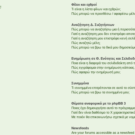
Φίλοι και εχθροί
!
Τι είναι η λίστα φίλων και εχθρών;
Πώς μπορώ να προσθέσω / αφαιρέσω μέλη 
Αναζήτηση Δ. Συζητήσεων
Πώς μπορώ να αναζητήσω μια ή περισσότερ
Γιατί η αναζήτηση μου δεν επιστρέφει αποτ
Γιατί η αναζήτηση μου επιστρέφει κενή σελί
Πώς αναζητώ μέλη;
Πώς μπορώ να βρω τα δικά μου δημοσιεύμα
Ενημέρωση σε Θ. Ενότητες και Σελιδοδε
Ποια είναι η διαφορά του σελιδοδείκτη από
Πώς εγγράφομαι στην ενημέρωση κάποιας Δ
Πώς αφαιρώ την ενημέρωσή μου;
Συνημμένα
Τι συνημμένα επιτρέπονται σε αυτό το σύσ
Πώς μπορώ να βρω τα συνημμένα μου;
Θέματα αναφορικά με το phpBB 3
Ποιος έχει δημιουργήσει αυτό το πρόγραμμα
Γιατί δεν είναι διαθέσιμο το Χ χαρακτηριστικό
Με ποιόν θα επικοινωνήσω σχετικά με νομ
Newsfeeds
Are your forums accessible as a newsfeed