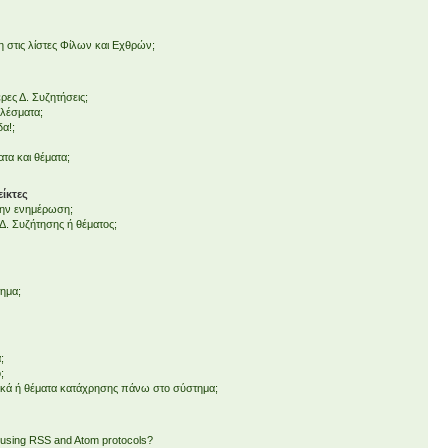
στις λίστες Φίλων και Εχθρών;
ες Δ. Συζητήσεις;
ελέσματα;
δα!;
τα και θέματα;
ίκτες
 την ενημέρωση;
. Συζήτησης ή θέματος;
τημα;
;
;
ικά ή θέματα κατάχρησης πάνω στο σύστημα;
 using RSS and Atom protocols?