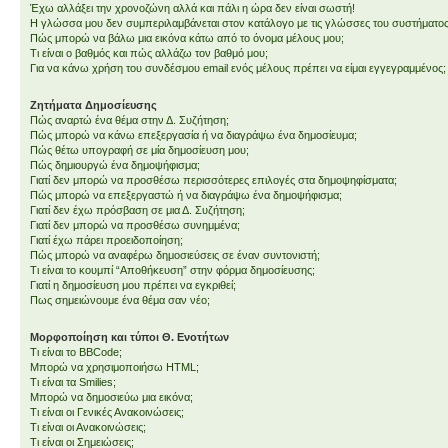
Έχω αλλάξει την χρονοζώνη αλλά και πάλι η ώρα δεν είναι σωστή!
Η γλώσσα μου δεν συμπεριλαμβάνεται στον κατάλογο με τις γλώσσες του συστήματος
Πώς μπορώ να βάλω μια εικόνα κάτω από το όνομα μέλους μου;
Τι είναι ο βαθμός και πώς αλλάζω τον βαθμό μου;
Για να κάνω χρήση του συνδέσμου email ενός μέλους πρέπει να είμαι εγγεγραμμένος;
Ζητήματα Δημοσίευσης
Πώς αναρτώ ένα θέμα στην Δ. Συζήτηση;
Πώς μπορώ να κάνω επεξεργασία ή να διαγράψω ένα δημοσίευμα;
Πώς θέτω υπογραφή σε μία δημοσίευση μου;
Πώς δημιουργώ ένα δημοψήφισμα;
Γιατί δεν μπορώ να προσθέσω περισσότερες επιλογές στα δημοψηφίσματα;
Πώς μπορώ να επεξεργαστώ ή να διαγράψω ένα δημοψήφισμα;
Γιατί δεν έχω πρόσβαση σε μια Δ. Συζήτηση;
Γιατί δεν μπορώ να προσθέσω συνημμένα;
Γιατί έχω πάρει προειδοποίηση;
Πώς μπορώ να αναφέρω δημοσιεύσεις σε έναν συντονιστή;
Τι είναι το κουμπί “Αποθήκευση” στην φόρμα δημοσίευσης;
Γιατί η δημοσίευση μου πρέπει να εγκριθεί;
Πως σημειώνουμε ένα θέμα σαν νέο;
Μορφοποίηση και τύποι Θ. Ενοτήτων
Τι είναι το BBCode;
Μπορώ να χρησιμοποιήσω HTML;
Τι είναι τα Smilies;
Μπορώ να δημοσιεύω μια εικόνα;
Τι είναι οι Γενικές Ανακοινώσεις;
Τι είναι οι Ανακοινώσεις;
Τι είναι οι Σημειώσεις;