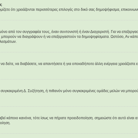
α;
νομίζετε ότι χρειάζονται περισσότερες επιλογές στο δικό σας δημοψήφισμα, επικοινων
 από τον συγγραφέα τους, έναν συντονιστή ή έναν Διαχειριστή. Για να επεξεργαστ
ες μπορούν να διαγράψουν ή να επεξεργαστούν τα δημοψηφίσματα. Ωστόσο, Αν κάποιο
ελεσμάτων.
 να δείτε, να διαβάσετε, να απαντήσετε ή για οποιαδήποτε άλλη ενέργεια χρειάζεστε ε
 συγκεκριμένη Δ. Συζήτηση, ή πιθανόν μόνο συγκεκριμένες ομάδες μελών να μπορού
αβεί κάποιο κανόνα, τότε ίσως να πήρατε προειδοποίηση. σημειώστε ότι αυτό είναι α
ποίηση.