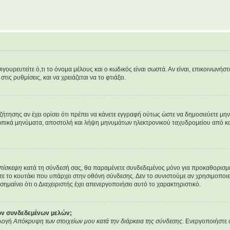
υρευτείτε ό,τι το όνομα μέλους και ο κωδικός είναι σωστά. Αν είναι, επικοινωνήστε μ
ις ρυθμίσεις, και να χρειάζεται να το φτιάξει.
υζήτησης αν έχει ορίσει ότι πρέπει να κάνετε εγγραφή ούτως ώστε να δημοσιεύετε μ
οσωπικά μηνύματα, αποστολή και λήψη μηνυμάτων ηλεκτρονικού ταχυδρομείου από κα
επίσκεψη
κατά τη σύνδεσή σας, θα παραμένετε συνδεδεμένος μόνο για προκαθορισμέ
ε το κουτάκι που υπάρχει στην οθόνη σύνδεσης. Δεν το συνιστούμε αν χρησιμοποιείτ
σημαίνει ότι ο Διαχειριστής έχει απενεργοποιήσει αυτό το χαρακτηριστικό.
των συνδεδεμένων μελών;
ιλογή
Απόκρυψη των στοιχείων μου κατά την διάρκεια της σύνδεσης
. Ενεργοποιήστε 