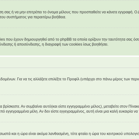
νση σας ή να μην επιτρέπει το όνομα μέλους που προσπαθείτε να κάνετε εγγραφή. Ο Δ
 του συστήματος για περαιτέρω βοήθεια.
ies που έχουν δημιουργηθεί από το phpBB τα οποία ορίζουν την ταυτότητα σας όσο 
 σύνδεσης ή αποσύνδεσης, η διαγραφή των cookies ίσως βοηθήσει.
δομένων. Για να τις αλλάξετε επιλέξτε το Προφίλ (υπάρχει στο πάνω μέρος των περι
βρίσκεστε. Αν συμβαίνει αυτό(και είστε εγγεγραμμένο μέλος), μεταβείτε στον Πίνακα
από εγγεγραμμένα μέλη. Αν δεν είστε εγγεγραμμένος, αυτή είναι μια καλή ευκαιρία να 
α σωστά και η ώρα είναι ακόμα λανθασμένη, τότε φταίει η ώρα του κεντρικού υπολογ