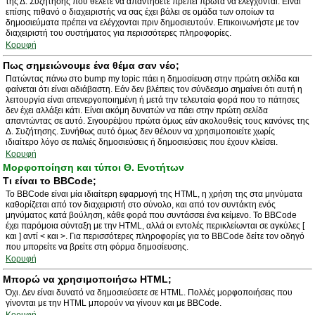
της Δ. Συζήτησης που θέλετε να απαντήσετε πρέπει πρώτα να ελέγχονται. Είναι
επίσης πιθανό ο διαχειριστής να σας έχει βάλει σε ομάδα των οποίων τα
δημοσιεύματα πρέπει να ελέγχονται πριν δημοσιευτούν. Επικοινωνήστε με τον
διαχειριστή του συστήματος για περισσότερες πληροφορίες.
Κορυφή
Πως σημειώνουμε ένα θέμα σαν νέο;
Πατώντας πάνω στο bump my topic πάει η δημοσίευση στην πρώτη σελίδα και
φαίνεται ότι είναι αδιάβαστη. Εάν δεν βλέπεις τον σύνδεσμο σημαίνει ότι αυτή η
λειτουργία είναι απενεργοποιημένη ή μετά την τελευταία φορά που το πάτησες
δεν έχει αλλάξει κάτι. Είναι ακόμη δυνατών να πάει στην πρώτη σελίδα
απαντώντας σε αυτό. Σιγουρέψου πρώτα όμως εάν ακολουθείς τους κανόνες της
Δ. Συζήτησης. Συνήθως αυτό όμως δεν θέλουν να χρησιμοποιείτε χωρίς
ιδιαίτερο λόγο σε παλιές δημοσιεύσεις ή δημοσιεύσεις που έχουν κλείσει.
Κορυφή
Μορφοποίηση και τύποι Θ. Ενοτήτων
Τι είναι το BBCode;
Το BBCode είναι μία ιδιαίτερη εφαρμογή της HTML, η χρήση της στα μηνύματα
καθορίζεται από τον διαχειριστή στο σύνολο, και από τον συντάκτη ενός
μηνύματος κατά βούληση, κάθε φορά που συντάσσει ένα κείμενο. Το BBCode
έχει παρόμοια σύνταξη με την HTML, αλλά οι εντολές περικλείωνται σε αγκύλες [
και ] αντί < και >. Για περισσότερες πληροφορίες για το BBCode δείτε τον οδηγό
που μπορείτε να βρείτε στη φόρμα δημοσίευσης.
Κορυφή
Μπορώ να χρησιμοποιήσω HTML;
Όχι. Δεν είναι δυνατό να δημοσιεύσετε σε HTML. Πολλές μορφοποιήσεις που
γίνονται με την HTML μπορούν να γίνουν και με BBCode.