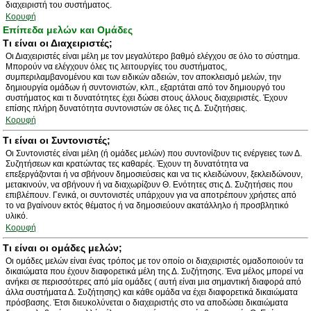
διαχειριστή του συστήματος.
Κορυφή
Επίπεδα μελών και Ομάδες
Τι είναι οι Διαχειριστές;
Οι Διαχειριστές είναι μέλη με τον μεγαλύτερο βαθμό ελέγχου σε όλο το σύστημα.
Μπορούν να ελέγχουν όλες τις λειτουργίες του συστήματος,
συμπεριλαμβανομένου και των ειδικών αδειών, τον αποκλεισμό μελών, την
δημιουργία ομάδων ή συντονιστών, κλπ., εξαρτάται από τον δημιουργό του
συστήματος και τι δυνατότητες έχει δώσει στους άλλους διαχειριστές. Έχουν
επίσης πλήρη δυνατότητα συντονιστών σε όλες τις Δ. Συζητήσεις.
Κορυφή
Τι είναι οι Συντονιστές;
Οι Συντονιστές είναι μέλη (ή ομάδες μελών) που συντονίζουν τις ενέργειες των Δ.
Συζητήσεων και κρατώντας τες καθαρές. Έχουν τη δυνατότητα να
επεξεργάζονται ή να σβήνουν δημοσιεύσεις και να τις κλειδώνουν, ξεκλειδώνουν,
μετακινούν, να σβήνουν ή να διαχωρίζουν Θ. Ενότητες στις Δ. Συζητήσεις που
επιβλέπουν. Γενικά, οι συντονιστές υπάρχουν για να αποτρέπουν χρήστες από
το να βγαίνουν εκτός θέματος ή να δημοσιεύουν ακατάλληλο ή προσβλητικό
υλικό.
Κορυφή
Τι είναι οι ομάδες μελών;
Οι ομάδες μελών είναι ένας τρόπος με τον οποίο οι διαχειριστές ομαδοποιούν τα
δικαιώματα που έχουν διαφορετικά μέλη της Δ. Συζήτησης. Ένα μέλος μπορεί να
ανήκει σε περισσότερες από μία ομάδες ( αυτή είναι μια σημαντική διαφορά από
άλλα συστήματα Δ. Συζήτησης) και κάθε ομάδα να έχει διαφορετικά δικαιώματα
πρόσβασης. Έτσι διευκολύνεται ο διαχειριστής στο να αποδώσει δικαιώματα