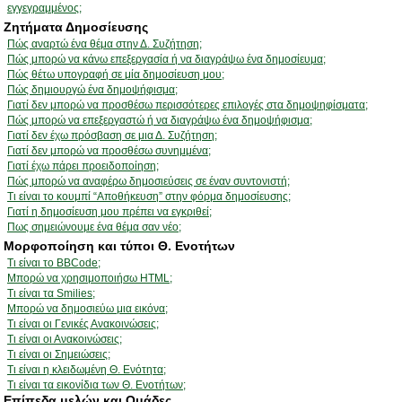
εγγεγραμμένος;
Ζητήματα Δημοσίευσης
Πώς αναρτώ ένα θέμα στην Δ. Συζήτηση;
Πώς μπορώ να κάνω επεξεργασία ή να διαγράψω ένα δημοσίευμα;
Πώς θέτω υπογραφή σε μία δημοσίευση μου;
Πώς δημιουργώ ένα δημοψήφισμα;
Γιατί δεν μπορώ να προσθέσω περισσότερες επιλογές στα δημοψηφίσματα;
Πώς μπορώ να επεξεργαστώ ή να διαγράψω ένα δημοψήφισμα;
Γιατί δεν έχω πρόσβαση σε μια Δ. Συζήτηση;
Γιατί δεν μπορώ να προσθέσω συνημμένα;
Γιατί έχω πάρει προειδοποίηση;
Πώς μπορώ να αναφέρω δημοσιεύσεις σε έναν συντονιστή;
Τι είναι το κουμπί “Αποθήκευση” στην φόρμα δημοσίευσης;
Γιατί η δημοσίευση μου πρέπει να εγκριθεί;
Πως σημειώνουμε ένα θέμα σαν νέο;
Μορφοποίηση και τύποι Θ. Ενοτήτων
Τι είναι το BBCode;
Μπορώ να χρησιμοποιήσω HTML;
Τι είναι τα Smilies;
Μπορώ να δημοσιεύω μια εικόνα;
Τι είναι οι Γενικές Ανακοινώσεις;
Τι είναι οι Ανακοινώσεις;
Τι είναι οι Σημειώσεις;
Τι είναι η κλειδωμένη Θ. Ενότητα;
Τι είναι τα εικονίδια των Θ. Ενοτήτων;
Επίπεδα μελών και Ομάδες