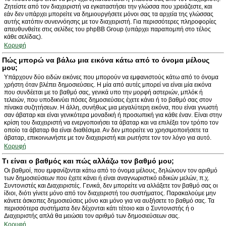
Ζητείστε από τον διαχειριστή να εγκαταστήσει την γλώσσα που χρειάζεστε, και
εάν δεν υπάρχει μπορείτε να δημιουργήσετε μόνοι σας τα αρχεία της γλώσσας
αυτής κατόπιν συνεννόησης με τον διαχειριστή. Για περισσότερες πληροφορίες
απευθυνθείτε στις σελίδες του phpBB Group (υπάρχει παραπομπή στο τέλος
κάθε σελίδας).
Κορυφή
Πώς μπορώ να βάλω μια εικόνα κάτω από το όνομα μέλους
μου;
Υπάρχουν δύο ειδών εικόνες που μπορούν να εμφανιστούς κάτω από το όνομα
χρήστη όταν βλέπει δημοσιεύσεις. Η μία από αυτές μπορεί να είναι μία εικόνα
που συνδέεται με το βαθμό σας, γενικά υπο την μορφή αστεριών, μπλόκ ή
τελειών, που υποδικνύει πόσες δημοσιεύσεις έχετε κάνει ή το βαθμό σας στον
πίνακα συζητήσεων. Η άλλη, συνήθως μια μεγαλύτερη εικόνα, που είναι γνωστή
σαν άβαταρ και είναι γενικότερα μοναδική ή προσωπική για κάθε έναν. Είναι στην
κρίση του διαχειριστή να ενεργοποιήσει τα άβαταρ και να επιλέξει τον τρόπο τον
οποίο τα άβαταρ θα είναι διαθέσιμα. Αν δεν μπορείτε να χρησιμοποιήσετε τα
άβαταρ, επικοινωνήστε με τον διαχειριστή και ρωτήστε τον τον λόγο για αυτό.
Κορυφή
Τι είναι ο βαθμός και πώς αλλάζω τον βαθμό μου;
Οι βαθμοί, που εμφανίζονται κάτω από το όνομα μέλους, δηλώνουν τον αριθμό
των δημοσιεύσεων που έχετε κάνει ή είναι αναγνωριστικό ειδικών μελών, π.χ.
Συντονιστές και Διαχειριστές. Γενικά, δεν μπορείτε να αλλάξετε τον βαθμό σας οι
ίδιοι, διότι γίνετε μόνο από τον διαχειριστή του συστήματος. Παρακαλούμε μην
κάνετε άσκοπες δημοσιεύσεις μόνο και μόνο για να αυξήσετε το βαθμό σας. Τα
περισσότερα συστήματα δεν δέχονται κάτι τέτοιο και ο Συντονιστής ή ο
Διαχειριστής απλά θα μειώσει τον αριθμό των δημοσιεύσεων σας.
Κορυφή