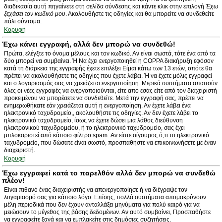
διαδικασία αυτή πηγαίνετε στη σελίδα σύνδεσης και κάντε κλικ στην επιλογή
Έχω
ξεχάσει τον κωδικό μου
. Ακολουθήστε τις οδηγίες και θα μπορείτε να συνδεθείτε
πάλι σύντομα.
Κορυφή
Έχω κάνει εγγραφή, αλλά δεν μπορώ να συνδεθώ!
Πρώτα, ελέγξτε το όνομα μέλους και τον κωδικό. Αν είναι σωστά, τότε ένα από τα
δύο μπορεί να συμβαίνει. Ή Να έχει ενεργοποιηθεί η COPPA διακήρυξη εφόσον
κατά τη διάρκεια της εγγραφής έχετε επιλέξει Είμαι κάτω των 13 ετών, οπότε θα
πρέπει να ακολουθήσετε τις οδηγίες που έχετε λάβει. Ή να έχετε μόλις εγγραφεί
και ο λογαριασμός σας να χρειάζεται ενεργοποίηση. Μερικά συστήματα απαιτούν
όλες οι νέες εγγραφές να ενεργοποιούνται, είτε από εσάς είτε από τον διαχειριστή
προκειμένου να μπορέσετε να συνδεθείτε. Μετά την εγγραφή σας, πρέπει να
ενημερωθήκατε εάν χρειάζεται αυτή η ενεργοποίηση. Αν έχετε λάβει ένα
ηλεκτρονικό ταχυδρομείο,, ακολουθήστε τις οδηγίες. Αν δεν έχετε λάβει το
ηλεκτρονικό ταχυδρομείο, ίσως να έχετε δώσει μια λάθος διεύθυνση
ηλεκτρονικού ταχυδρομείου, ή το ηλεκτρονικό ταχυδρομείο, σας έχει
μπλοκαριστεί από κάποιο φίλτρο spam. Αν είστε σίγουρος ό,τι το ηλεκτρονικό
ταχυδρομείο, που δώσατε είναι σωστό, προσπαθήστε να επικοινωνήσετε με έναν
διαχειριστή.
Κορυφή
Έχω εγγραφεί κατά το παρελθόν αλλά δεν μπορώ να συνδεθώ
πλέον!
Είναι πιθανό ένας διαχειριστής να απενεργοποίησε ή να διέγραψε τον
λογαριασμό σας για κάποιο λόγο. Επίσης, πολλά συστήματα απομακρύνουν
μέλη περιοδικά που δεν έχουν ανταλλάξει μηνύματα για πολύ καιρό για να
μειώσουν το μέγεθος της βάσης δεδομένων. Αν αυτό συμβαίνει, Προσπαθήστε
να εγγραφείτε ξανά και να εμπλακείτε στις δημόσιες συζητήσεις.