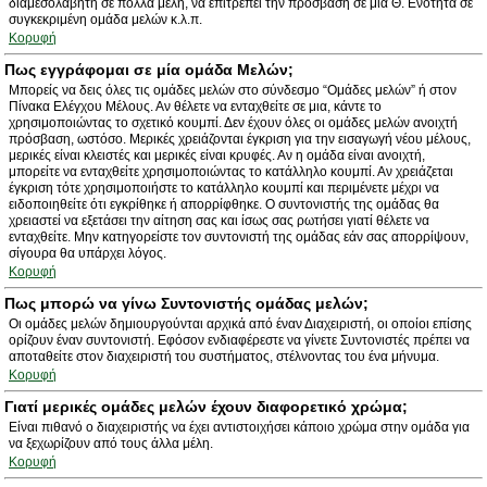
διαμεσολαβητή σε πολλά μέλη, να επιτρέπει την πρόσβαση σε μία Θ. Ενότητα σε
συγκεκριμένη ομάδα μελών κ.λ.π.
Κορυφή
Πως εγγράφομαι σε μία ομάδα Μελών;
Μπορείς να δεις όλες τις ομάδες μελών στο σύνδεσμο “Ομάδες μελών” ή στον
Πίνακα Ελέγχου Μέλους. Αν θέλετε να ενταχθείτε σε μια, κάντε το
χρησιμοποιώντας το σχετικό κουμπί. Δεν έχουν όλες οι ομάδες μελών ανοιχτή
πρόσβαση, ωστόσο. Μερικές χρειάζονται έγκριση για την εισαγωγή νέου μέλους,
μερικές είναι κλειστές και μερικές είναι κρυφές. Αν η ομάδα είναι ανοιχτή,
μπορείτε να ενταχθείτε χρησιμοποιώντας το κατάλληλο κουμπί. Αν χρειάζεται
έγκριση τότε χρησιμοποιήστε το κατάλληλο κουμπί και περιμένετε μέχρι να
ειδοποιηθείτε ότι εγκρίθηκε ή απορρίφθηκε. Ο συντονιστής της ομάδας θα
χρειαστεί να εξετάσει την αίτηση σας και ίσως σας ρωτήσει γιατί θέλετε να
ενταχθείτε. Μην κατηγορείστε τον συντονιστή της ομάδας εάν σας απορρίψουν,
σίγουρα θα υπάρχει λόγος.
Κορυφή
Πως μπορώ να γίνω Συντονιστής ομάδας μελών;
Οι ομάδες μελών δημιουργούνται αρχικά από έναν Διαχειριστή, οι οποίοι επίσης
ορίζουν έναν συντονιστή. Εφόσον ενδιαφέρεστε να γίνετε Συντονιστές πρέπει να
αποταθείτε στον διαχειριστή του συστήματος, στέλνοντας του ένα μήνυμα.
Κορυφή
Γιατί μερικές ομάδες μελών έχουν διαφορετικό χρώμα;
Είναι πιθανό ο διαχειριστής να έχει αντιστοιχήσει κάποιο χρώμα στην ομάδα για
να ξεχωρίζουν από τους άλλα μέλη.
Κορυφή