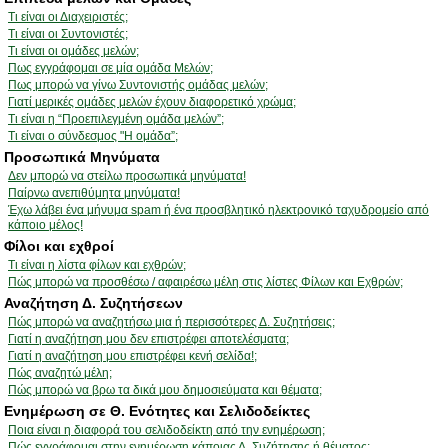
Τι είναι οι Διαχειριστές;
Τι είναι οι Συντονιστές;
Τι είναι οι ομάδες μελών;
Πως εγγράφομαι σε μία ομάδα Μελών;
Πως μπορώ να γίνω Συντονιστής ομάδας μελών;
Γιατί μερικές ομάδες μελών έχουν διαφορετικό χρώμα;
Τι είναι η “Προεπιλεγμένη ομάδα μελών”;
Τι είναι ο σύνδεσμος "Η ομάδα”;
Προσωπικά Μηνύματα
Δεν μπορώ να στείλω προσωπικά μηνύματα!
Παίρνω ανεπιθύμητα μηνύματα!
Έχω λάβει ένα μήνυμα spam ή ένα προσβλητικό ηλεκτρονικό ταχυδρομείο από
κάποιο μέλος!
Φίλοι και εχθροί
Τι είναι η λίστα φίλων και εχθρών;
Πώς μπορώ να προσθέσω / αφαιρέσω μέλη στις λίστες Φίλων και Εχθρών;
Αναζήτηση Δ. Συζητήσεων
Πώς μπορώ να αναζητήσω μια ή περισσότερες Δ. Συζητήσεις;
Γιατί η αναζήτηση μου δεν επιστρέφει αποτελέσματα;
Γιατί η αναζήτηση μου επιστρέφει κενή σελίδα!;
Πώς αναζητώ μέλη;
Πώς μπορώ να βρω τα δικά μου δημοσιεύματα και θέματα;
Ενημέρωση σε Θ. Ενότητες και Σελιδοδείκτες
Ποια είναι η διαφορά του σελιδοδείκτη από την ενημέρωση;
Πώς εγγράφομαι στην ενημέρωση κάποιας Δ. Συζήτησης ή θέματος;