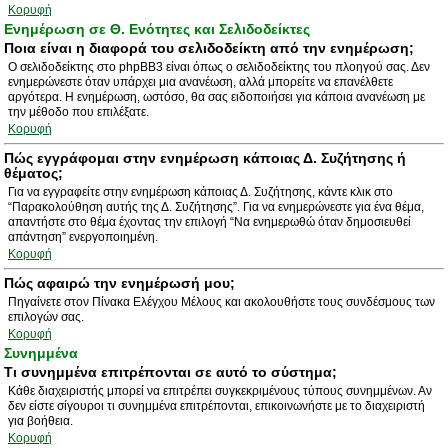
Κορυφή
Ενημέρωση σε Θ. Ενότητες και Σελιδοδείκτες
Ποια είναι η διαφορά του σελιδοδείκτη από την ενημέρωση;
Ο σελιδοδείκτης στο phpBB3 είναι όπως ο σελιδοδείκτης του πλοηγού σας. Δεν
ενημερώνεστε όταν υπάρχει μια ανανέωση, αλλά μπορείτε να επανέλθετε
αργότερα. Η ενημέρωση, ωστόσο, θα σας ειδοποιήσει για κάποια ανανέωση με
την μέθοδο που επιλέξατε.
Κορυφή
Πώς εγγράφομαι στην ενημέρωση κάποιας Δ. Συζήτησης ή
θέματος;
Για να εγγραφείτε στην ενημέρωση κάποιας Δ. Συζήτησης, κάντε κλικ στο
“Παρακολούθηση αυτής της Δ. Συζήτησης”. Για να ενημερώνεστε για ένα θέμα,
απαντήστε στο θέμα έχοντας την επιλογή “Να ενημερωθώ όταν δημοσιευθεί
απάντηση” ενεργοποιημένη.
Κορυφή
Πώς αφαιρώ την ενημέρωσή μου;
Πηγαίνετε στον Πίνακα Ελέγχου Μέλους και ακολουθήστε τους συνδέσμους των
επιλογών σας.
Κορυφή
Συνημμένα
Τι συνημμένα επιτρέπονται σε αυτό το σύστημα;
Κάθε διαχειριστής μπορεί να επιτρέπει συγκεκριμένους τύπους συνημμένων. Αν
δεν είστε σίγουροι τι συνημμένα επιτρέπονται, επικοινωνήστε με το διαχειριστή
για βοήθεια.
Κορυφή