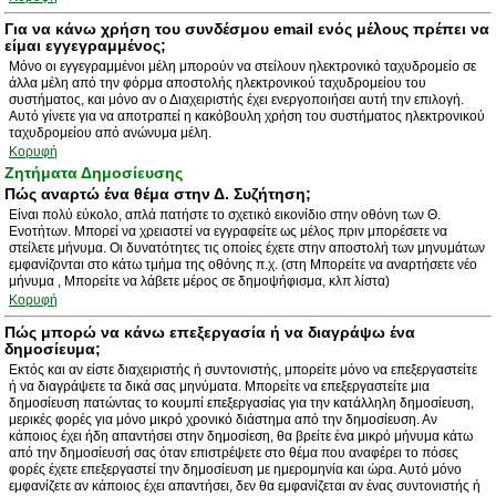
Για να κάνω χρήση του συνδέσμου email ενός μέλους πρέπει να
είμαι εγγεγραμμένος;
Μόνο οι εγγεγραμμένοι μέλη μπορούν να στείλουν ηλεκτρονικό ταχυδρομείο σε
άλλα μέλη από την φόρμα αποστολής ηλεκτρονικού ταχυδρομείου του
συστήματος, και μόνο αν ο Διαχειριστής έχει ενεργοποιήσει αυτή την επιλογή.
Αυτό γίνετε για να αποτραπεί η κακόβουλη χρήση του συστήματος ηλεκτρονικού
ταχυδρομείου από ανώνυμα μέλη.
Κορυφή
Ζητήματα Δημοσίευσης
Πώς αναρτώ ένα θέμα στην Δ. Συζήτηση;
Είναι πολύ εύκολο, απλά πατήστε το σχετικό εικονίδιο στην οθόνη των Θ.
Ενοτήτων. Μπορεί να χρειαστεί να εγγραφείτε ως μέλος πριν μπορέσετε να
στείλετε μήνυμα. Οι δυνατότητες τις οποίες έχετε στην αποστολή των μηνυμάτων
εμφανίζονται στο κάτω τμήμα της οθόνης π.χ. (στη Μπορείτε να αναρτήσετε νέο
μήνυμα , Μπορείτε να λάβετε μέρος σε δημοψήφισμα, κλπ λίστα)
Κορυφή
Πώς μπορώ να κάνω επεξεργασία ή να διαγράψω ένα
δημοσίευμα;
Εκτός και αν είστε διαχειριστής ή συντονιστής, μπορείτε μόνο να επεξεργαστείτε
ή να διαγράψετε τα δικά σας μηνύματα. Μπορείτε να επεξεργαστείτε μια
δημοσίευση πατώντας το κουμπί επεξεργασίας για την κατάλληλη δημοσίευση,
μερικές φορές για μόνο μικρό χρονικό διάστημα από την δημοσίευση. Αν
κάποιος έχει ήδη απαντήσει στην δημοσίεση, θα βρείτε ένα μικρό μήνυμα κάτω
από την δημοσίευσή σας όταν επιστρέψετε στο θέμα που αναφέρει το πόσες
φορές έχετε επεξεργαστεί την δημοσίευση με ημερομηνία και ώρα. Αυτό μόνο
εμφανίζετε αν κάποιος έχει απαντήσει, δεν θα εμφανίζεται αν ένας συντονιστής ή