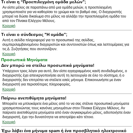
Τι είναι η “Προεπιλεγμένη ομάδα μελών”;
Αν είστε μέλος σε παραπάνω από μια ομάδα μελών, η προεπιλεγμένη
χρησιμοποιείτε για να καθορίσει το χρώμα και το βαθμό σας. Ο διαχειριστής
μπορεί να δώσει δικαίωμα στο μέλος να αλλάξει την προεπιλεγμένη ομάδα του
από τον Πίνακα Ελέγχου Μέλους.
Κορυφή
Τι είναι ο σύνδεσμος "Η ομάδα”;
Αυτή η σελίδα πληροφορεί για το προσωπικό της σελίδας,
συμπεριλαμβανομένου διαχειριστών και συντονιστών όπως και λεπτομέρειες για
τις Δ. Συζητήσεις που συντονίζουν.
Κορυφή
Προσωπικά Μηνύματα
Δεν μπορώ να στείλω προσωπικά μηνύματα!
Υπάρχουν τρεις λόγοι για αυτό, δεν είστε εγγεγραμμένος και/ή συνδεδεμένος, ο
διαχειριστής έχει απενεργοποιήσει αυτή τη λειτουργία σε όλο το σύστημα, ή ο
διαχειριστής δεν επιτρέπει να στείλετε εσείς μήνυμα. Επικοινωνήστε με έναν
διαχειριστή για περισσότερες πληροφορίες.
Κορυφή
Παίρνω ανεπιθύμητα μηνύματα!
Μπορείτε να μπλοκάρετε ένα μέλος από το να σας στέλνει προσωπικά μηνύματα
χρησιμοποιώντας τους κανόνες μηνυμάτων στον Πίνακα Ελέγχου Μέλους. Αν
παίρνετε ανεπιθύμητα μηνύματα από έναν συγκεκριμένο μέλος, ειδοποιήστε έναν
διαχειριστή, έχει την δυνατότητα να αποτρέψει κάτι τέτοιο.
Κορυφή
Έχω λάβει ένα μήνυμα spam ή ένα προσβλητικό ηλεκτρονικό