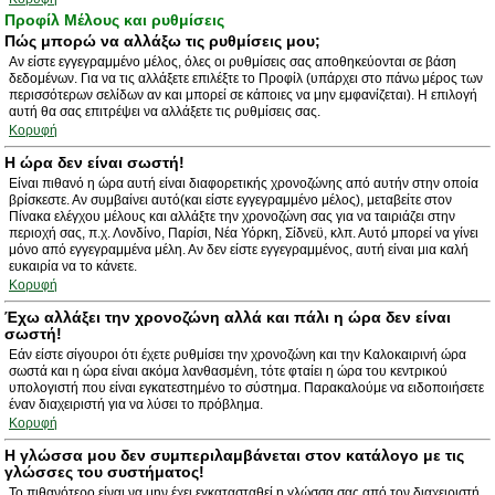
Προφίλ Μέλους και ρυθμίσεις
Πώς μπορώ να αλλάξω τις ρυθμίσεις μου;
Αν είστε εγγεγραμμένο μέλος, όλες οι ρυθμίσεις σας αποθηκεύονται σε βάση
δεδομένων. Για να τις αλλάξετε επιλέξτε το Προφίλ (υπάρχει στο πάνω μέρος των
περισσότερων σελίδων αν και μπορεί σε κάποιες να μην εμφανίζεται). Η επιλογή
αυτή θα σας επιτρέψει να αλλάξετε τις ρυθμίσεις σας.
Κορυφή
Η ώρα δεν είναι σωστή!
Είναι πιθανό η ώρα αυτή είναι διαφορετικής χρονοζώνης από αυτήν στην οποία
βρίσκεστε. Αν συμβαίνει αυτό(και είστε εγγεγραμμένο μέλος), μεταβείτε στον
Πίνακα ελέγχου μέλους και αλλάξτε την χρονοζώνη σας για να ταιριάζει στην
περιοχή σας, π.χ. Λονδίνο, Παρίσι, Νέα Υόρκη, Σίδνεϋ, κλπ. Αυτό μπορεί να γίνει
μόνο από εγγεγραμμένα μέλη. Αν δεν είστε εγγεγραμμένος, αυτή είναι μια καλή
ευκαιρία να το κάνετε.
Κορυφή
Έχω αλλάξει την χρονοζώνη αλλά και πάλι η ώρα δεν είναι
σωστή!
Εάν είστε σίγουροι ότι έχετε ρυθμίσει την χρονοζώνη και την Καλοκαιρινή ώρα
σωστά και η ώρα είναι ακόμα λανθασμένη, τότε φταίει η ώρα του κεντρικού
υπολογιστή που είναι εγκατεστημένο το σύστημα. Παρακαλούμε να ειδοποιήσετε
έναν διαχειριστή για να λύσει το πρόβλημα.
Κορυφή
Η γλώσσα μου δεν συμπεριλαμβάνεται στον κατάλογο με τις
γλώσσες του συστήματος!
Το πιθανότερο είναι να μην έχει εγκατασταθεί η γλώσσα σας από τον διαχειριστή.