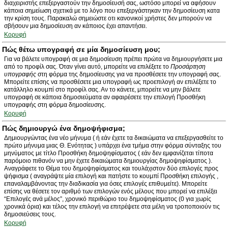
διαχειριστής επεξεργαστούν την δημοσίευσή σας, ωστόσο μπορεί να αφήσουν
κάποια σημείωση σχετικά με το λόγο που επεξεργάστηκαν την δημοσίευση κατα
την κρίση τους. Παρακαλώ σημειώστε οτι κανονικοί χρήστες δεν μπορούν να
σβήσουν μια δημοσίευση αν κάποιος έχει απαντήσει.
Κορυφή
Πώς θέτω υπογραφή σε μία δημοσίευση μου;
Για να βάλετε υπογραφή σε μια δημοσίευση πρέπει πρώτα να δημιουργήσετε μια
από το προφίλ σας. Όταν γίνει αυτό, μπορείτε να επιλέξετε το
Προσάρτηση
υπογραφής
στη φόρμα της δημοσίευσης για να προσθέσετε την υπογραφή σας.
Μπορείτε επίσης να προσθέσετε μια υπογραφή ως προεπιλογή αν επιλέξετε το
κατάλληλο κουμπί στο προφίλ σας. Αν το κάνετε, μπορείτε να μην βάλετε
υπογραφή σε κάποια δημοσιεύματα αν αφαιρέσετε την επιλογή Προσθήκη
υπογραφής στη φόρμα δημοσίευσης.
Κορυφή
Πώς δημιουργώ ένα δημοψήφισμα;
Δημιουργώντας ένα νέο μήνυμα ( ή εάν έχετε τα δικαιώματα να επεξεργασθείτε το
πρώτο μήνυμα μιας Θ. Ενότητας ) υπάρχει ένα τμήμα στην φόρμα σύνταξης του
μηνύματος με τίτλο Προσθήκη δημοψηφίσματος ( εάν δεν εμφανίζεται τίποτα
παρόμοιο πιθανόν να μην έχετε δικαιώματα δημιουργίας δημοψηφίσματος ).
Αναγράφετε το Θέμα του δημοψηφίσματος και τουλάχιστον δύο επιλογές προς
ψήφισμα ( αναγράψτε μία επιλογή και πατήστε το κουμπί Προσθήκη επιλογής ,
επαναλαμβάνοντας την διαδικασία για όσες επιλογές επιθυμείτε). Μπορείτε
επίσης να θέσετε τον αριθμό των επιλογών ενός μέλους που μπορεί να επιλέξει
“Επιλογές ανά μέλος”, χρονικό περιθώριο του δημοψηφίσματος (0 για χωρίς
χρονικά όρια) και τέλος την επιλογή να επιτρέψετε στα μέλη να τροποποιούν τις
δημοσιεύσεις τους.
Κορυφή