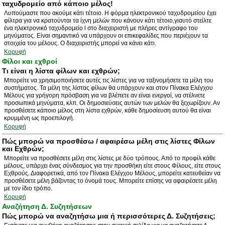
ταχυδρομείο από κάποιο μέλος!
Λυπούμαστε που ακούμε κάτι τέτοιο. Η φόρμα ηλεκτρονικού ταχυδρομείου έχει
φίλτρα για να κρατούνται τα ίχνη μελών που κάνουν κάτι τέτοιο,γιαυτό στείλτε
ένα ηλεκτρονικό ταχυδρομείο l στο διαχειριστή με πλήρες αντίγραφο του
μηνύματος. Είναι σημαντικό να υπάρχουν οι επικεφαλίδες που περιέχουν τα
στοιχεία του μέλους. Ο διαχειριστής μπορεί να κάνει κάτι.
Κορυφή
Φίλοι και εχθροί
Τι είναι η λίστα φίλων και εχθρών;
Μπορείτε να χρησιμοποιήσετε αυτές τις λίστες για να ταξινομήσετε τα μέλη του
συστήματος. Τα μέλη της λίστας φίλων θα υπάρχουν και στον Πίνακα Ελέγχου
Μέλους για γρήγορη πρόσβαση για να βλέπετε αν είναι ενεργοί, να στέλνετε
προσωπικά μηνύματα, κλπ. Οι δημοσιεύσεις αυτών των μελών θα ξεχωρίζουν. Αν
προσθέσετε κάποιο μέλος στη λίστα εχθρών, κάθε δημοσίευση αυτού θα είναι
κρυμμένη ως προεπιλογή.
Κορυφή
Πώς μπορώ να προσθέσω / αφαιρέσω μέλη στις λίστες Φίλων
και Εχθρών;
Μπορείτε να προσθέσετε μέλη στις λίστες με δύο τρόπους. Από το προφίλ κάθε
μέλους, υπάρχει ένας σύνδεσμος για την προσθήκη είτε στους Φίλους, είτε στους
Εχθρούς. Διαφορετικά, από τον Πίνακα Ελέγχου Μέλους, μπορείτε κατευθείαν να
προσθέσετε μέλη βάζοντας το όνομά τους. Μπορείτε επίσης να αφαιρέσετε μέλη
με τον ίδιο τρόπο.
Κορυφή
Αναζήτηση Δ. Συζητήσεων
Πώς μπορώ να αναζητήσω μια ή περισσότερες Δ. Συζητήσεις;