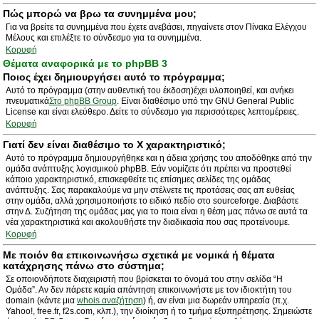
Πώς μπορώ να βρω τα συνημμένα μου;
Για να βρείτε τα συνημμένα που έχετε ανεβάσει, πηγαίνετε στον Πίνακα Ελέγχου
Μέλους και επιλέξτε το σύνδεσμο για τα συνημμένα.
Κορυφή
Θέματα αναφορικά με το phpBB 3
Ποιος έχει δημιουργήσει αυτό το πρόγραμμα;
Αυτό το πρόγραμμα (στην αυθεντική του έκδοση)έχει υλοποιηθεί, και ανήκει
πνευματικά
Στο phpBB Group
. Είναι διαθέσιμο υπό την GNU General Public
License και είναι ελεύθερο. Δείτε το σύνδεσμο για περισσότερες λεπτομέρειες.
Κορυφή
Γιατί δεν είναι διαθέσιμο το Χ χαρακτηριστικό;
Αυτό το πρόγραμμα δημιουργήθηκε και η άδεια χρήσης του αποδόθηκε από την
ομάδα ανάπτυξης λογισμικού phpBB. Εάν νομίζετε ότι πρέπει να προστεθεί
κάποιο χαρακτηριστικό, επισκεφθείτε τις επίσημες σελίδες της ομάδας
ανάπτυξης. Σας παρακαλούμε να μην στέλνετε τις προτάσεις σας απ ευθείας
στην ομάδα, αλλά χρησιμοποιήστε το ειδικό πεδίο στο sourceforge. Διαβάστε
στην Δ. Συζήτηση της ομάδας μας για το ποια είναι η θέση μας πάνω σε αυτά τα
νέα χαρακτηριστικά και ακολουθήστε την διαδικασία που σας προτείνουμε.
Κορυφή
Με ποιόν θα επικοινωνήσω σχετικά με νομικά ή θέματα
κατάχρησης πάνω στο σύστημα;
Σε οποιονδήποτε διαχειριστή που βρίσκεται το όνομά του στην σελίδα “Η
Ομάδα”. Αν δεν πάρετε καμία απάντηση επικοινωνήστε με τον ιδιοκτήτη του
domain (κάντε μια
whois αναζήτηση
) ή, αν είναι μια δωρεάν υπηρεσία (π.χ.
Yahoo!, free.fr, f2s.com, κλπ.), την διοίκηση ή το τμήμα εξυπηρέτησης. Σημειώστε