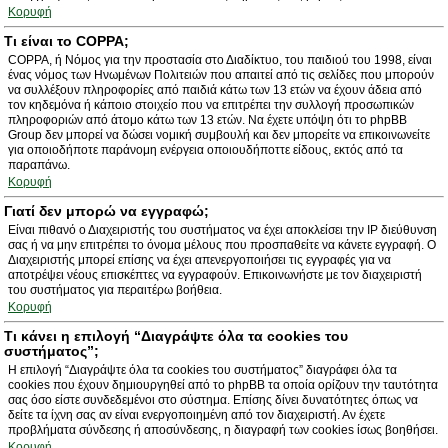
Κορυφή
Τι είναι το COPPA;
COPPA, ή Νόμος για την προστασία στο Διαδίκτυο, του παιδιού του 1998, είναι
ένας νόμος των Ηνωμένων Πολιτειών που απαιτεί από τις σελίδες που μπορούν
να συλλέξουν πληροφορίες από παιδιά κάτω των 13 ετών να έχουν άδεια από
τον κηδεμόνα ή κάποιο στοιχείο που να επιτρέπει την συλλογή προσωπικών
πληροφοριών από άτομο κάτω των 13 ετών. Να έχετε υπόψη ότι το phpBB
Group δεν μπορεί να δώσει νομική συμβουλή και δεν μπορείτε να επικοινωνείτε
για οποιοδήποτε παράνομη ενέργεια οποιουδήποττε είδους, εκτός από τα
παραπάνω.
Κορυφή
Γιατί δεν μπορώ να εγγραφώ;
Είναι πιθανό ο Διαχειριστής του συστήματος να έχει αποκλείσει την IP διεύθυνση
σας ή να μην επιτρέπει το όνομα μέλους που προσπαθείτε να κάνετε εγγραφή. Ο
Διαχειριστής μπορεί επίσης να έχει απενεργοποιήσει τις εγγραφές για να
αποτρέψει νέους επισκέπτες να εγγραφούν. Επικοινωνήστε με τον διαχειριστή
του συστήματος για περαιτέρω βοήθεια.
Κορυφή
Τι κάνει η επιλογή “Διαγράψτε όλα τα cookies του
συστήματος”;
Η επιλογή “Διαγράψτε όλα τα cookies του συστήματος” διαγράφει όλα τα
cookies που έχουν δημιουργηθεί από το phpBB τα οποία ορίζουν την ταυτότητα
σας όσο είστε συνδεδεμένοι στο σύστημα. Επίσης δίνει δυνατότητες όπως να
δείτε τα ίχνη σας αν είναι ενεργοποιημένη από τον διαχειριστή. Αν έχετε
προβλήματα σύνδεσης ή αποσύνδεσης, η διαγραφή των cookies ίσως βοηθήσει.
Κορυφή