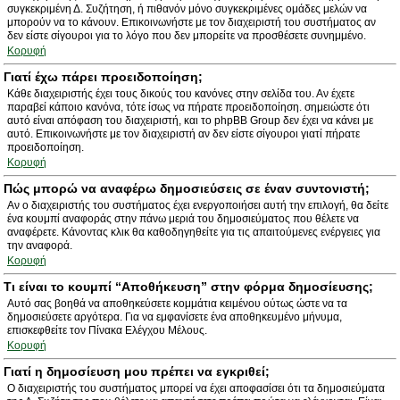
συγκεκριμένη Δ. Συζήτηση, ή πιθανόν μόνο συγκεκριμένες ομάδες μελών να
μπορούν να το κάνουν. Επικοινωνήστε με τον διαχειριστή του συστήματος αν
δεν είστε σίγουροι για το λόγο που δεν μπορείτε να προσθέσετε συνημμένο.
Κορυφή
Γιατί έχω πάρει προειδοποίηση;
Κάθε διαχειριστής έχει τους δικούς του κανόνες στην σελίδα του. Αν έχετε
παραβεί κάποιο κανόνα, τότε ίσως να πήρατε προειδοποίηση. σημειώστε ότι
αυτό είναι απόφαση του διαχειριστή, και το phpBB Group δεν έχει να κάνει με
αυτό. Επικοινωνήστε με τον διαχειριστή αν δεν είστε σίγουροι γιατί πήρατε
προειδοποίηση.
Κορυφή
Πώς μπορώ να αναφέρω δημοσιεύσεις σε έναν συντονιστή;
Αν ο διαχειριστής του συστήματος έχει ενεργοποιήσει αυτή την επιλογή, θα δείτε
ένα κουμπί αναφοράς στην πάνω μεριά του δημοσιεύματος που θέλετε να
αναφέρετε. Κάνοντας κλικ θα καθοδηγηθείτε για τις απαιτούμενες ενέργειες για
την αναφορά.
Κορυφή
Τι είναι το κουμπί “Αποθήκευση” στην φόρμα δημοσίευσης;
Αυτό σας βοηθά να αποθηκεύσετε κομμάτια κειμένου ούτως ώστε να τα
δημοσιεύσετε αργότερα. Για να εμφανίσετε ένα αποθηκευμένο μήνυμα,
επισκεφθείτε τον Πίνακα Ελέγχου Μέλους.
Κορυφή
Γιατί η δημοσίευση μου πρέπει να εγκριθεί;
Ο διαχειριστής του συστήματος μπορεί να έχει αποφασίσει ότι τα δημοσιεύματα