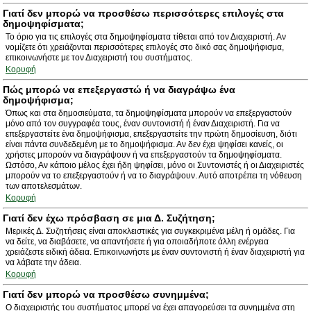
Γιατί δεν μπορώ να προσθέσω περισσότερες επιλογές στα
δημοψηφίσματα;
Το όριο για τις επιλογές στα δημοψηφίσματα τίθεται από τον Διαχειριστή. Αν
νομίζετε ότι χρειάζονται περισσότερες επιλογές στο δικό σας δημοψήφισμα,
επικοινωνήστε με τον Διαχειριστή του συστήματος.
Κορυφή
Πώς μπορώ να επεξεργαστώ ή να διαγράψω ένα
δημοψήφισμα;
Όπως και στα δημοσιεύματα, τα δημοψηφίσματα μπορούν να επεξεργαστούν
μόνο από τον συγγραφέα τους, έναν συντονιστή ή έναν Διαχειριστή. Για να
επεξεργαστείτε ένα δημοψήφισμα, επεξεργαστείτε την πρώτη δημοσίευση, διότι
είναι πάντα συνδεδεμένη με το δημοψήφισμα. Αν δεν έχει ψηφίσει κανείς, οι
χρήστες μπορούν να διαγράψουν ή να επεξεργαστούν τα δημοψηφίσματα.
Ωστόσο, Αν κάποιο μέλος έχει ήδη ψηφίσει, μόνο οι Συντονιστές ή οι Διαχειριστές
μπορούν να το επεξεργαστούν ή να το διαγράψουν. Αυτό αποτρέπει τη νόθευση
των αποτελεσμάτων.
Κορυφή
Γιατί δεν έχω πρόσβαση σε μια Δ. Συζήτηση;
Μερικές Δ. Συζητήσεις είναι αποκλειστικές για συγκεκριμένα μέλη ή ομάδες. Για
να δείτε, να διαβάσετε, να απαντήσετε ή για οποιαδήποτε άλλη ενέργεια
χρειάζεστε ειδική άδεια. Επικοινωνήστε με έναν συντονιστή ή έναν διαχειριστή για
να λάβατε την άδεια.
Κορυφή
Γιατί δεν μπορώ να προσθέσω συνημμένα;
Ο διαχειριστής του συστήματος μπορεί να έχει απαγορεύσει τα συνημμένα στη