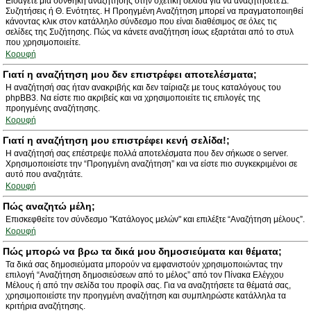
Εισάγετε μια συνθήκη αναζήτησης στην σχετική σελίδα για να αναζητήσετε Δ.
Συζητήσεις ή Θ. Ενότητες. Η Προηγμένη Αναζήτηση μπορεί να πραγματοποιηθεί
κάνοντας κλικ στον κατάλληλο σύνδεσμο που είναι διαθέσιμος σε όλες τις
σελίδες της Συζήτησης. Πώς να κάνετε αναζήτηση ίσως εξαρτάται από το στυλ
που χρησιμοποιείτε.
Κορυφή
Γιατί η αναζήτηση μου δεν επιστρέφει αποτελέσματα;
Η αναζήτησή σας ήταν ανακριβής και δεν ταίριαζε με τους καταλόγους του
phpBB3. Να είστε πιο ακριβείς και να χρησιμοποιείτε τις επιλογές της
προηγμένης αναζήτησης.
Κορυφή
Γιατί η αναζήτηση μου επιστρέφει κενή σελίδα!;
Η αναζήτησή σας επέστρεψε πολλά αποτελέσματα που δεν σήκωσε ο server.
Χρησιμοποιείστε την “Προηγμένη αναζήτηση” και να είστε πιο συγκεκριμένοι σε
αυτό που αναζητάτε.
Κορυφή
Πώς αναζητώ μέλη;
Επισκεφθείτε τον σύνδεσμο "Κατάλογος μελών" και επιλέξτε “Αναζήτηση μέλους”.
Κορυφή
Πώς μπορώ να βρω τα δικά μου δημοσιεύματα και θέματα;
Τα δικά σας δημοσιεύματα μπορούν να εμφανιστούν χρησιμοποιώντας την
επιλογή “Αναζήτηση δημοσιεύσεων από το μέλος” από τον Πίνακα Ελέγχου
Μέλους ή από την σελίδα του προφίλ σας. Για να αναζητήσετε τα θέματά σας,
χρησιμοποιείστε την προηγμένη αναζήτηση και συμπληρώστε κατάλληλα τα
κριτήρια αναζήτησης.