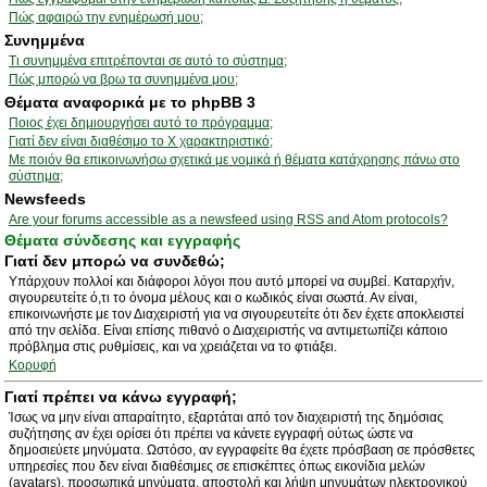
Πώς αφαιρώ την ενημέρωσή μου;
Συνημμένα
Τι συνημμένα επιτρέπονται σε αυτό το σύστημα;
Πώς μπορώ να βρω τα συνημμένα μου;
Θέματα αναφορικά με το phpBB 3
Ποιος έχει δημιουργήσει αυτό το πρόγραμμα;
Γιατί δεν είναι διαθέσιμο το Χ χαρακτηριστικό;
Με ποιόν θα επικοινωνήσω σχετικά με νομικά ή θέματα κατάχρησης πάνω στο
σύστημα;
Newsfeeds
Are your forums accessible as a newsfeed using RSS and Atom protocols?
Θέματα σύνδεσης και εγγραφής
Γιατί δεν μπορώ να συνδεθώ;
Υπάρχουν πολλοί και διάφοροι λόγοι που αυτό μπορεί να συμβεί. Καταρχήν,
σιγουρευτείτε ό,τι το όνομα μέλους και ο κωδικός είναι σωστά. Αν είναι,
επικοινωνήστε με τον Διαχειριστή για να σιγουρευτείτε ότι δεν έχετε αποκλειστεί
από την σελίδα. Είναι επίσης πιθανό ο Διαχειριστής να αντιμετωπίζει κάποιο
πρόβλημα στις ρυθμίσεις, και να χρειάζεται να το φτιάξει.
Κορυφή
Γιατί πρέπει να κάνω εγγραφή;
Ίσως να μην είναι απαραίτητο, εξαρτάται από τον διαχειριστή της δημόσιας
συζήτησης αν έχει ορίσει ότι πρέπει να κάνετε εγγραφή ούτως ώστε να
δημοσιεύετε μηνύματα. Ωστόσο, αν εγγραφείτε θα έχετε πρόσβαση σε πρόσθετες
υπηρεσίες που δεν είναι διαθέσιμες σε επισκέπτες όπως εικονίδια μελών
(avatars), προσωπικά μηνύματα, αποστολή και λήψη μηνυμάτων ηλεκτρονικού