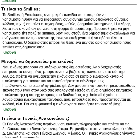
Κορυφή
Τι είναι τα Smilies;
Τα Smilies, ή Emoticons, είναι μικρά εικονίδια που μπορούν να
χρησιμοποιηθούν για να εκφράσουν συναίσθημα χρησιμοποιώντας σύντομο
κώδικα, π.χ. :) σημαίνει ευτυχισμένος, καθώς :( σημαίνει λυπημένος. Η πλήρης
λίστα των εικονιδίων φαίνεται στη φόρμα δημοσίευσης. Προσπαθήστε να μην
χρησιμοποιείτε πολύ τα smilies, διότι καθιστούν ένα δημοσίευμα ακατάλληλο για
ανάγνωση και ένας συντονιστής ίσως να επεξεργαστεί ή να σβήσει όλο το
δημοσίευμα. Ο διαχειριστής μπορεί να θέσει ένα μέγιστο όριο χρησιμοποίησης
smilies στις δημοσιεύσεις.
Κορυφή
Μπορώ να δημοσιεύω μια εικόνα;
Ναι, εικόνες μπορούν να υπάρχουν στις δημοσιεύσεις. Αν ο διαχειριστής
επιτρέπει τα συνημμένα, μπορείτε να ανεβάζετε τις εικόνες σας στο σύστημα.
Αλλιώς, πρέπει να ανεβάσετε την εικόνα σας σε κάποιο εξωτερικό κεντρικό
υπολογιστή για εικόνες και να τοποθετήσετε το σύνδεσμο, π.χ.
http://www.example.com/my-picture.gif. Δεν μπορείτε να τοποθετήσετε απευθείας
εικόνες που είναι στον δικό σας υπολογιστή (εκτός αν είναι δημόσιος κεντρικός
υπολογιστής) ή σε μηχανισμούς του διαδικτύου, π.χ. hotmail ή yahoo
λογαριασμοί ηλεκτρονικού ταχυδρομείου, ιστοσελίδες που προστατεύονται με
κωδικό, κλπ. Για να εμφανιστεί η εικόνα χρησιμοποιήστε την εντολή [img].
Κορυφή
Τι είναι οι Γενικές Ανακοινώσεις;
Οι Γενικές Ανακοινώσεις περιέχουν σημαντικές πληροφορίες και πρέπει να τις
διαβάσετε όσο το δυνατόν συντομότερα. Εμφανίζονται στην πάνω πλευρά κάθε
Δ. Συζήτησης και στον Πίνακα Ελέγχου Μέλους. Οι Γενικές Ανακοινώσεις γίνονται