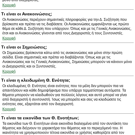
μόνο από διαχειριστές.
Κορυφή
Τι είναι οι Ανακοινώσεις;
Οι Ανακοινώσεις περιέχουν σημαντικές πληροφορίες για την Δ. Συζήτηση που
βρίσκεστε και πρέπει να τις διαβάσετε. Οι Ανακοινώσεις εμφανίζονται ως πρώτο
θέμα σε κάθε Δ. Συζήτηση που υπάρχουν. Όπως και με τις Γενικές Ανακοινώσεις,
έτσι και οι Ανακοινώσεις γίνονται από τους Διαχειριστές ή τους Συντονιστές.
Κορυφή
Τι είναι οι Σημειώσεις;
Οι Σημειώσεις βρίσκονται κάτω από τις ανακοινώσεις και μόνο στην πρώτη
σελίδα. Είναι σημαντικές και πρέπει να διαβάζονται. Όπως και με τις
Ανακοινώσεις και τις Γενικές Ανακοινώσεις, Σημειώσεις μπορούν να κάνουν μόνο
οι Διαχειριστές και οι Συντονιστές.
Κορυφή
Τι είναι η κλειδωμένη Θ. Ενότητα;
Οι κλειδωμένες Θ. Ενότητες είναι ενότητες που τα μέλη δεν μπορούν πια να
απαντήσουν και κάθε δημοψήφισμα που υπάρχει τερματίστηκε αυτόματα. Τα
θέματα μπορούν να κλειδωθούν για πολλούς λόγους και αυτό μπορεί να γίνει
από διαχειριστή ή συντονιστή. Ίσως να μπορείτε και σεις να κλειδώσετε τις
ενότητες σας, εξαρτάται από τον διαχειριστή.
Κορυφή
Τι είναι τα εικονίδια των Θ. Ενοτήτων;
Τα εικονίδια των Θ. Ενοτήτων είναι εικονίδια διαλεγμένα από τον συντάκτη του
θέματος και δείχνουν το χαρακτήρα του θέματος και το περιεχόμενό του. Η
ικανότητα να χρησιμοποιούν τέτοια εικονίδια οι χρήστες καθορίζετε από τον