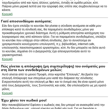
ταχυδρομείου από και προς άλλους χρήστες, ένταξη σε ομάδα μελών, κλπ.
Παίρνει μόνο μερικά λεπτά για την εγγραφή σας οπότε σας συμβουλεύουμε να το
κάνετε.
Κορυφή
Γιατί αποσυνδέομαι αυτόματα;
Εάν δεν έχετε επιλέξει το κουτάκι
Να γίνεται η σύνδεση αυτόματα σε κάθε μου
επίσκεψη
κατά τη σύνδεσή σας, θα παραμένετε συνδεδεμένος μόνο για
προκαθορισμένο χρονικό διάστημα. Αυτή η ρύθμιση αποτρέπει κατάχρηση του
λογαριασμού σας από κάποιον άλλο. Για να παραμείνετε συνδεδεμένος, επιλέξτε
το κουτάκι που υπάρχει στην οθόνη σύνδεσης. Δεν το συνιστούμε αν
χρησιμοποιείτε κοινόχρηστο υπολογιστή, π.χ. βιβλιοθήκη, internet cafe,
υπολογιστής πανεπιστημιακού εργαστηρίου, κλπ. Αν δεν μπορείτε να δείτε αυτό
το κουτάκι, σημαίνει ότι ο Διαχειριστής έχει απενεργοποιήσει αυτό το
χαρακτηριστικό.
Κορυφή
Πώς γίνεται η απόκρυψη (μη συμπερίληψη) του ονόματός μου
στη λίστα των συνδεδεμένων μελών;
Αυτό γίνεται από το μενού Προφίλ, στην καρτέλα "Επιλογές", θα βρείτε την
επιλογή
Απόκρυψη των στοιχείων μου κατά την διάρκεια της σύνδεσης
.
Ενεργοποιήστε αυτή την επιλογή με
Ναι
και το όνομά σας θα είναι ορατό μόνο
από τους Διαχειριστές, τους Συντονιστές και εσάς. Θα υπολογίζεστε ως μη ορατό
μέλος.
Κορυφή
Έχω χάσει τον κωδικό μου!
Μην πανικοβάλλεστε! Εφόσον ο κωδικός σας δεν μπορεί να ανασυρθεί από την
βάση δεδομένων μας, μπορεί εύκολα να δοθεί νέα τιμή. Για να ξεκινήσει η