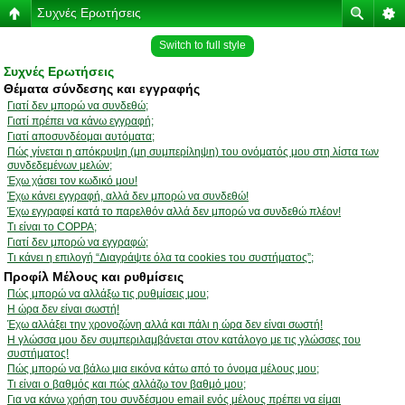
Συχνές Ερωτήσεις
Switch to full style
Συχνές Ερωτήσεις
Θέματα σύνδεσης και εγγραφής
Γιατί δεν μπορώ να συνδεθώ;
Γιατί πρέπει να κάνω εγγραφή;
Γιατί αποσυνδέομαι αυτόματα;
Πώς γίνεται η απόκρυψη (μη συμπερίληψη) του ονόματός μου στη λίστα των
συνδεδεμένων μελών;
Έχω χάσει τον κωδικό μου!
Έχω κάνει εγγραφή, αλλά δεν μπορώ να συνδεθώ!
Έχω εγγραφεί κατά το παρελθόν αλλά δεν μπορώ να συνδεθώ πλέον!
Τι είναι το COPPA;
Γιατί δεν μπορώ να εγγραφώ;
Τι κάνει η επιλογή “Διαγράψτε όλα τα cookies του συστήματος”;
Προφίλ Μέλους και ρυθμίσεις
Πώς μπορώ να αλλάξω τις ρυθμίσεις μου;
Η ώρα δεν είναι σωστή!
Έχω αλλάξει την χρονοζώνη αλλά και πάλι η ώρα δεν είναι σωστή!
Η γλώσσα μου δεν συμπεριλαμβάνεται στον κατάλογο με τις γλώσσες του
συστήματος!
Πώς μπορώ να βάλω μια εικόνα κάτω από το όνομα μέλους μου;
Τι είναι ο βαθμός και πώς αλλάζω τον βαθμό μου;
Για να κάνω χρήση του συνδέσμου email ενός μέλους πρέπει να είμαι