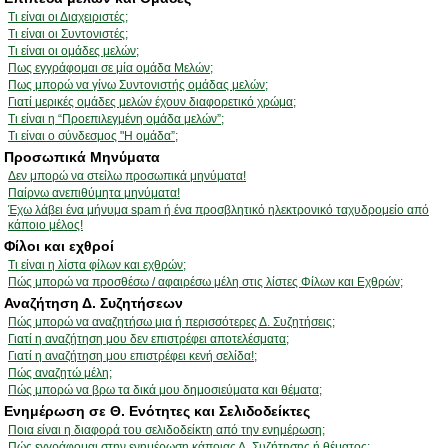
Τι είναι οι Διαχειριστές;
Τι είναι οι Συντονιστές;
Τι είναι οι ομάδες μελών;
Πως εγγράφομαι σε μία ομάδα Μελών;
Πως μπορώ να γίνω Συντονιστής ομάδας μελών;
Γιατί μερικές ομάδες μελών έχουν διαφορετικό χρώμα;
Τι είναι η “Προεπιλεγμένη ομάδα μελών”;
Τι είναι ο σύνδεσμος "Η ομάδα”;
Προσωπικά Μηνύματα
Δεν μπορώ να στείλω προσωπικά μηνύματα!
Παίρνω ανεπιθύμητα μηνύματα!
Έχω λάβει ένα μήνυμα spam ή ένα προσβλητικό ηλεκτρονικό ταχυδρομείο από
κάποιο μέλος!
Φίλοι και εχθροί
Τι είναι η λίστα φίλων και εχθρών;
Πώς μπορώ να προσθέσω / αφαιρέσω μέλη στις λίστες Φίλων και Εχθρών;
Αναζήτηση Δ. Συζητήσεων
Πώς μπορώ να αναζητήσω μια ή περισσότερες Δ. Συζητήσεις;
Γιατί η αναζήτηση μου δεν επιστρέφει αποτελέσματα;
Γιατί η αναζήτηση μου επιστρέφει κενή σελίδα!;
Πώς αναζητώ μέλη;
Πώς μπορώ να βρω τα δικά μου δημοσιεύματα και θέματα;
Ενημέρωση σε Θ. Ενότητες και Σελιδοδείκτες
Ποια είναι η διαφορά του σελιδοδείκτη από την ενημέρωση;
Πώς εγγράφομαι στην ενημέρωση κάποιας Δ. Συζήτησης ή θέματος;