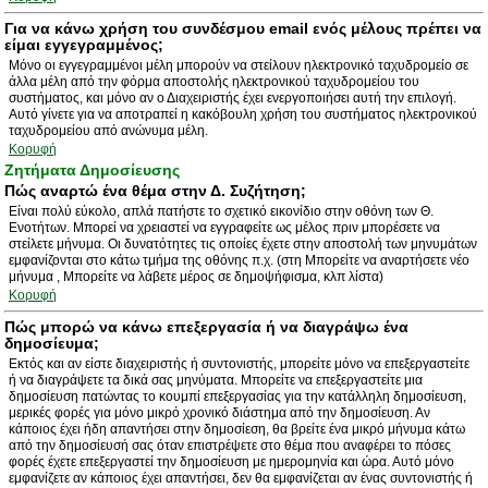
Για να κάνω χρήση του συνδέσμου email ενός μέλους πρέπει να
είμαι εγγεγραμμένος;
Μόνο οι εγγεγραμμένοι μέλη μπορούν να στείλουν ηλεκτρονικό ταχυδρομείο σε
άλλα μέλη από την φόρμα αποστολής ηλεκτρονικού ταχυδρομείου του
συστήματος, και μόνο αν ο Διαχειριστής έχει ενεργοποιήσει αυτή την επιλογή.
Αυτό γίνετε για να αποτραπεί η κακόβουλη χρήση του συστήματος ηλεκτρονικού
ταχυδρομείου από ανώνυμα μέλη.
Κορυφή
Ζητήματα Δημοσίευσης
Πώς αναρτώ ένα θέμα στην Δ. Συζήτηση;
Είναι πολύ εύκολο, απλά πατήστε το σχετικό εικονίδιο στην οθόνη των Θ.
Ενοτήτων. Μπορεί να χρειαστεί να εγγραφείτε ως μέλος πριν μπορέσετε να
στείλετε μήνυμα. Οι δυνατότητες τις οποίες έχετε στην αποστολή των μηνυμάτων
εμφανίζονται στο κάτω τμήμα της οθόνης π.χ. (στη Μπορείτε να αναρτήσετε νέο
μήνυμα , Μπορείτε να λάβετε μέρος σε δημοψήφισμα, κλπ λίστα)
Κορυφή
Πώς μπορώ να κάνω επεξεργασία ή να διαγράψω ένα
δημοσίευμα;
Εκτός και αν είστε διαχειριστής ή συντονιστής, μπορείτε μόνο να επεξεργαστείτε
ή να διαγράψετε τα δικά σας μηνύματα. Μπορείτε να επεξεργαστείτε μια
δημοσίευση πατώντας το κουμπί επεξεργασίας για την κατάλληλη δημοσίευση,
μερικές φορές για μόνο μικρό χρονικό διάστημα από την δημοσίευση. Αν
κάποιος έχει ήδη απαντήσει στην δημοσίεση, θα βρείτε ένα μικρό μήνυμα κάτω
από την δημοσίευσή σας όταν επιστρέψετε στο θέμα που αναφέρει το πόσες
φορές έχετε επεξεργαστεί την δημοσίευση με ημερομηνία και ώρα. Αυτό μόνο
εμφανίζετε αν κάποιος έχει απαντήσει, δεν θα εμφανίζεται αν ένας συντονιστής ή