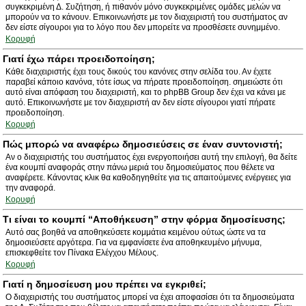
συγκεκριμένη Δ. Συζήτηση, ή πιθανόν μόνο συγκεκριμένες ομάδες μελών να
μπορούν να το κάνουν. Επικοινωνήστε με τον διαχειριστή του συστήματος αν
δεν είστε σίγουροι για το λόγο που δεν μπορείτε να προσθέσετε συνημμένο.
Κορυφή
Γιατί έχω πάρει προειδοποίηση;
Κάθε διαχειριστής έχει τους δικούς του κανόνες στην σελίδα του. Αν έχετε
παραβεί κάποιο κανόνα, τότε ίσως να πήρατε προειδοποίηση. σημειώστε ότι
αυτό είναι απόφαση του διαχειριστή, και το phpBB Group δεν έχει να κάνει με
αυτό. Επικοινωνήστε με τον διαχειριστή αν δεν είστε σίγουροι γιατί πήρατε
προειδοποίηση.
Κορυφή
Πώς μπορώ να αναφέρω δημοσιεύσεις σε έναν συντονιστή;
Αν ο διαχειριστής του συστήματος έχει ενεργοποιήσει αυτή την επιλογή, θα δείτε
ένα κουμπί αναφοράς στην πάνω μεριά του δημοσιεύματος που θέλετε να
αναφέρετε. Κάνοντας κλικ θα καθοδηγηθείτε για τις απαιτούμενες ενέργειες για
την αναφορά.
Κορυφή
Τι είναι το κουμπί “Αποθήκευση” στην φόρμα δημοσίευσης;
Αυτό σας βοηθά να αποθηκεύσετε κομμάτια κειμένου ούτως ώστε να τα
δημοσιεύσετε αργότερα. Για να εμφανίσετε ένα αποθηκευμένο μήνυμα,
επισκεφθείτε τον Πίνακα Ελέγχου Μέλους.
Κορυφή
Γιατί η δημοσίευση μου πρέπει να εγκριθεί;
Ο διαχειριστής του συστήματος μπορεί να έχει αποφασίσει ότι τα δημοσιεύματα