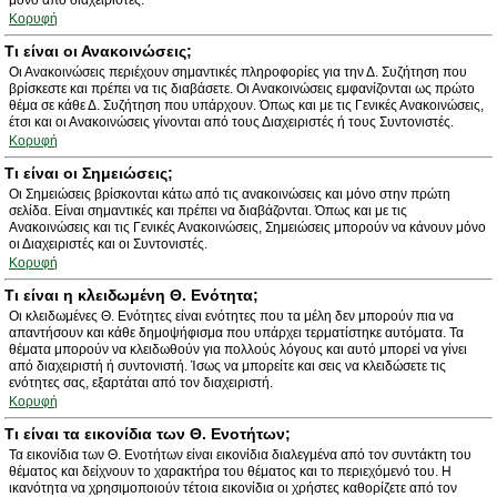
μόνο από διαχειριστές.
Κορυφή
Τι είναι οι Ανακοινώσεις;
Οι Ανακοινώσεις περιέχουν σημαντικές πληροφορίες για την Δ. Συζήτηση που
βρίσκεστε και πρέπει να τις διαβάσετε. Οι Ανακοινώσεις εμφανίζονται ως πρώτο
θέμα σε κάθε Δ. Συζήτηση που υπάρχουν. Όπως και με τις Γενικές Ανακοινώσεις,
έτσι και οι Ανακοινώσεις γίνονται από τους Διαχειριστές ή τους Συντονιστές.
Κορυφή
Τι είναι οι Σημειώσεις;
Οι Σημειώσεις βρίσκονται κάτω από τις ανακοινώσεις και μόνο στην πρώτη
σελίδα. Είναι σημαντικές και πρέπει να διαβάζονται. Όπως και με τις
Ανακοινώσεις και τις Γενικές Ανακοινώσεις, Σημειώσεις μπορούν να κάνουν μόνο
οι Διαχειριστές και οι Συντονιστές.
Κορυφή
Τι είναι η κλειδωμένη Θ. Ενότητα;
Οι κλειδωμένες Θ. Ενότητες είναι ενότητες που τα μέλη δεν μπορούν πια να
απαντήσουν και κάθε δημοψήφισμα που υπάρχει τερματίστηκε αυτόματα. Τα
θέματα μπορούν να κλειδωθούν για πολλούς λόγους και αυτό μπορεί να γίνει
από διαχειριστή ή συντονιστή. Ίσως να μπορείτε και σεις να κλειδώσετε τις
ενότητες σας, εξαρτάται από τον διαχειριστή.
Κορυφή
Τι είναι τα εικονίδια των Θ. Ενοτήτων;
Τα εικονίδια των Θ. Ενοτήτων είναι εικονίδια διαλεγμένα από τον συντάκτη του
θέματος και δείχνουν το χαρακτήρα του θέματος και το περιεχόμενό του. Η
ικανότητα να χρησιμοποιούν τέτοια εικονίδια οι χρήστες καθορίζετε από τον