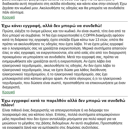
διαδικασία αυτή πηγαίνετε στη σελίδα σύνδεσης και κάντε κλικ στην επιλογή
Έχω
ξεχάσει τον κωδικό μου
. Ακολουθήστε τις οδηγίες και θα μπορείτε να συνδεθείτε
πάλι σύντομα.
Κορυφή
Έχω κάνει εγγραφή, αλλά δεν μπορώ να συνδεθώ!
Πρώτα, ελέγξτε το όνομα μέλους και τον κωδικό. Αν είναι σωστά, τότε ένα από τα
δύο μπορεί να συμβαίνει. Ή Να έχει ενεργοποιηθεί η COPPA διακήρυξη εφόσον
κατά τη διάρκεια της εγγραφής έχετε επιλέξει Είμαι κάτω των 13 ετών, οπότε θα
πρέπει να ακολουθήσετε τις οδηγίες που έχετε λάβει. Ή να έχετε μόλις εγγραφεί
και ο λογαριασμός σας να χρειάζεται ενεργοποίηση. Μερικά συστήματα απαιτούν
όλες οι νέες εγγραφές να ενεργοποιούνται, είτε από εσάς είτε από τον διαχειριστή
προκειμένου να μπορέσετε να συνδεθείτε. Μετά την εγγραφή σας, πρέπει να
ενημερωθήκατε εάν χρειάζεται αυτή η ενεργοποίηση. Αν έχετε λάβει ένα
ηλεκτρονικό ταχυδρομείο,, ακολουθήστε τις οδηγίες. Αν δεν έχετε λάβει το
ηλεκτρονικό ταχυδρομείο, ίσως να έχετε δώσει μια λάθος διεύθυνση
ηλεκτρονικού ταχυδρομείου, ή το ηλεκτρονικό ταχυδρομείο, σας έχει
μπλοκαριστεί από κάποιο φίλτρο spam. Αν είστε σίγουρος ό,τι το ηλεκτρονικό
ταχυδρομείο, που δώσατε είναι σωστό, προσπαθήστε να επικοινωνήσετε με έναν
διαχειριστή.
Κορυφή
Έχω εγγραφεί κατά το παρελθόν αλλά δεν μπορώ να συνδεθώ
πλέον!
Είναι πιθανό ένας διαχειριστής να απενεργοποίησε ή να διέγραψε τον
λογαριασμό σας για κάποιο λόγο. Επίσης, πολλά συστήματα απομακρύνουν
μέλη περιοδικά που δεν έχουν ανταλλάξει μηνύματα για πολύ καιρό για να
μειώσουν το μέγεθος της βάσης δεδομένων. Αν αυτό συμβαίνει, Προσπαθήστε
να εγγραφείτε ξανά και να εμπλακείτε στις δημόσιες συζητήσεις.