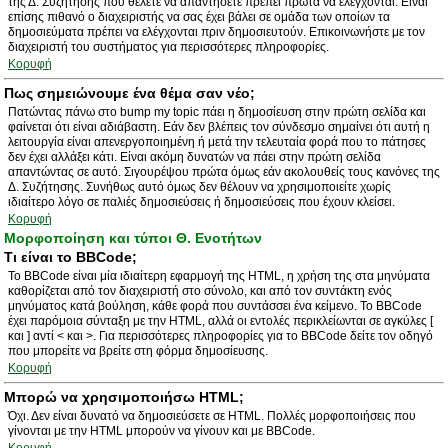
της Δ. Συζήτησης που θέλετε να απαντήσετε πρέπει πρώτα να ελέγχονται. Είναι
επίσης πιθανό ο διαχειριστής να σας έχει βάλει σε ομάδα των οποίων τα
δημοσιεύματα πρέπει να ελέγχονται πριν δημοσιευτούν. Επικοινωνήστε με τον
διαχειριστή του συστήματος για περισσότερες πληροφορίες.
Κορυφή
Πως σημειώνουμε ένα θέμα σαν νέο;
Πατώντας πάνω στο bump my topic πάει η δημοσίευση στην πρώτη σελίδα και
φαίνεται ότι είναι αδιάβαστη. Εάν δεν βλέπεις τον σύνδεσμο σημαίνει ότι αυτή η
λειτουργία είναι απενεργοποιημένη ή μετά την τελευταία φορά που το πάτησες
δεν έχει αλλάξει κάτι. Είναι ακόμη δυνατών να πάει στην πρώτη σελίδα
απαντώντας σε αυτό. Σιγουρέψου πρώτα όμως εάν ακολουθείς τους κανόνες της
Δ. Συζήτησης. Συνήθως αυτό όμως δεν θέλουν να χρησιμοποιείτε χωρίς
ιδιαίτερο λόγο σε παλιές δημοσιεύσεις ή δημοσιεύσεις που έχουν κλείσει.
Κορυφή
Μορφοποίηση και τύποι Θ. Ενοτήτων
Τι είναι το BBCode;
Το BBCode είναι μία ιδιαίτερη εφαρμογή της HTML, η χρήση της στα μηνύματα
καθορίζεται από τον διαχειριστή στο σύνολο, και από τον συντάκτη ενός
μηνύματος κατά βούληση, κάθε φορά που συντάσσει ένα κείμενο. Το BBCode
έχει παρόμοια σύνταξη με την HTML, αλλά οι εντολές περικλείωνται σε αγκύλες [
και ] αντί < και >. Για περισσότερες πληροφορίες για το BBCode δείτε τον οδηγό
που μπορείτε να βρείτε στη φόρμα δημοσίευσης.
Κορυφή
Μπορώ να χρησιμοποιήσω HTML;
Όχι. Δεν είναι δυνατό να δημοσιεύσετε σε HTML. Πολλές μορφοποιήσεις που
γίνονται με την HTML μπορούν να γίνουν και με BBCode.