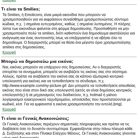
Κορυφή
Τι είναι τα Smilies;
Τα Smilies, ή Emoticons, είναι μικρά εικονίδια που μπορούν να
χρησιμοποιηθούν για να εκφράσουν συναίσθημα χρησιμοποιώντας σύντομο
κώδικα, π.χ. :) σημαίνει ευτυχισμένος, καθώς :( σημαίνει λυπημένος. Η πλήρης
λίστα των εικονιδίων φαίνεται στη φόρμα δημοσίευσης. Προσπαθήστε να μην
χρησιμοποιείτε πολύ τα smilies, διότι καθιστούν ένα δημοσίευμα ακατάλληλο για
ανάγνωση και ένας συντονιστής ίσως να επεξεργαστεί ή να σβήσει όλο το
δημοσίευμα. Ο διαχειριστής μπορεί να θέσει ένα μέγιστο όριο χρησιμοποίησης
smilies στις δημοσιεύσεις.
Κορυφή
Μπορώ να δημοσιεύω μια εικόνα;
Ναι, εικόνες μπορούν να υπάρχουν στις δημοσιεύσεις. Αν ο διαχειριστής
επιτρέπει τα συνημμένα, μπορείτε να ανεβάζετε τις εικόνες σας στο σύστημα.
Αλλιώς, πρέπει να ανεβάσετε την εικόνα σας σε κάποιο εξωτερικό κεντρικό
υπολογιστή για εικόνες και να τοποθετήσετε το σύνδεσμο, π.χ.
http://www.example.com/my-picture.gif. Δεν μπορείτε να τοποθετήσετε απευθείας
εικόνες που είναι στον δικό σας υπολογιστή (εκτός αν είναι δημόσιος κεντρικός
υπολογιστής) ή σε μηχανισμούς του διαδικτύου, π.χ. hotmail ή yahoo
λογαριασμοί ηλεκτρονικού ταχυδρομείου, ιστοσελίδες που προστατεύονται με
κωδικό, κλπ. Για να εμφανιστεί η εικόνα χρησιμοποιήστε την εντολή [img].
Κορυφή
Τι είναι οι Γενικές Ανακοινώσεις;
Οι Γενικές Ανακοινώσεις περιέχουν σημαντικές πληροφορίες και πρέπει να τις
διαβάσετε όσο το δυνατόν συντομότερα. Εμφανίζονται στην πάνω πλευρά κάθε
Δ. Συζήτησης και στον Πίνακα Ελέγχου Μέλους. Οι Γενικές Ανακοινώσεις γίνονται