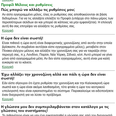
Προφίλ Μέλους και ρυθμίσεις
Πώς μπορώ να αλλάξω τις ρυθμίσεις μου;
Αν είστε εγγεγραμμένο μέλος, όλες οι ρυθμίσεις σας αποθηκεύονται σε βάση
δεδομένων. Για να τις αλλάξετε επιλέξτε το Προφίλ (υπάρχει στο πάνω μέρος των
περισσότερων σελίδων αν και μπορεί σε κάποιες να μην εμφανίζεται). Η επιλογή
αυτή θα σας επιτρέψει να αλλάξετε τις ρυθμίσεις σας.
Κορυφή
Η ώρα δεν είναι σωστή!
Είναι πιθανό η ώρα αυτή είναι διαφορετικής χρονοζώνης από αυτήν στην οποία
βρίσκεστε. Αν συμβαίνει αυτό(και είστε εγγεγραμμένο μέλος), μεταβείτε στον
Πίνακα ελέγχου μέλους και αλλάξτε την χρονοζώνη σας για να ταιριάζει στην
περιοχή σας, π.χ. Λονδίνο, Παρίσι, Νέα Υόρκη, Σίδνεϋ, κλπ. Αυτό μπορεί να γίνει
μόνο από εγγεγραμμένα μέλη. Αν δεν είστε εγγεγραμμένος, αυτή είναι μια καλή
ευκαιρία να το κάνετε.
Κορυφή
Έχω αλλάξει την χρονοζώνη αλλά και πάλι η ώρα δεν είναι
σωστή!
Εάν είστε σίγουροι ότι έχετε ρυθμίσει την χρονοζώνη και την Καλοκαιρινή ώρα
σωστά και η ώρα είναι ακόμα λανθασμένη, τότε φταίει η ώρα του κεντρικού
υπολογιστή που είναι εγκατεστημένο το σύστημα. Παρακαλούμε να ειδοποιήσετε
έναν διαχειριστή για να λύσει το πρόβλημα.
Κορυφή
Η γλώσσα μου δεν συμπεριλαμβάνεται στον κατάλογο με τις
γλώσσες του συστήματος!
Το πιθανότερο είναι να μην έχει εγκατασταθεί η γλώσσα σας από τον διαχειριστή.