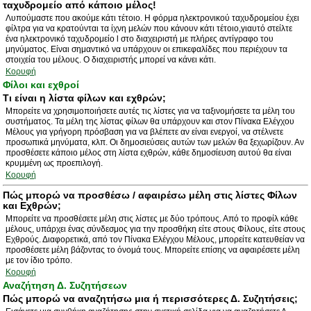
ταχυδρομείο από κάποιο μέλος!
Λυπούμαστε που ακούμε κάτι τέτοιο. Η φόρμα ηλεκτρονικού ταχυδρομείου έχει
φίλτρα για να κρατούνται τα ίχνη μελών που κάνουν κάτι τέτοιο,γιαυτό στείλτε
ένα ηλεκτρονικό ταχυδρομείο l στο διαχειριστή με πλήρες αντίγραφο του
μηνύματος. Είναι σημαντικό να υπάρχουν οι επικεφαλίδες που περιέχουν τα
στοιχεία του μέλους. Ο διαχειριστής μπορεί να κάνει κάτι.
Κορυφή
Φίλοι και εχθροί
Τι είναι η λίστα φίλων και εχθρών;
Μπορείτε να χρησιμοποιήσετε αυτές τις λίστες για να ταξινομήσετε τα μέλη του
συστήματος. Τα μέλη της λίστας φίλων θα υπάρχουν και στον Πίνακα Ελέγχου
Μέλους για γρήγορη πρόσβαση για να βλέπετε αν είναι ενεργοί, να στέλνετε
προσωπικά μηνύματα, κλπ. Οι δημοσιεύσεις αυτών των μελών θα ξεχωρίζουν. Αν
προσθέσετε κάποιο μέλος στη λίστα εχθρών, κάθε δημοσίευση αυτού θα είναι
κρυμμένη ως προεπιλογή.
Κορυφή
Πώς μπορώ να προσθέσω / αφαιρέσω μέλη στις λίστες Φίλων
και Εχθρών;
Μπορείτε να προσθέσετε μέλη στις λίστες με δύο τρόπους. Από το προφίλ κάθε
μέλους, υπάρχει ένας σύνδεσμος για την προσθήκη είτε στους Φίλους, είτε στους
Εχθρούς. Διαφορετικά, από τον Πίνακα Ελέγχου Μέλους, μπορείτε κατευθείαν να
προσθέσετε μέλη βάζοντας το όνομά τους. Μπορείτε επίσης να αφαιρέσετε μέλη
με τον ίδιο τρόπο.
Κορυφή
Αναζήτηση Δ. Συζητήσεων
Πώς μπορώ να αναζητήσω μια ή περισσότερες Δ. Συζητήσεις;