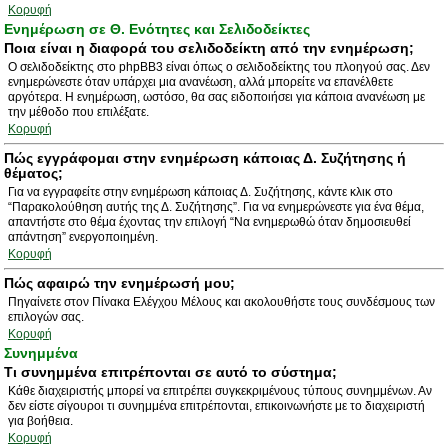
Κορυφή
Ενημέρωση σε Θ. Ενότητες και Σελιδοδείκτες
Ποια είναι η διαφορά του σελιδοδείκτη από την ενημέρωση;
Ο σελιδοδείκτης στο phpBB3 είναι όπως ο σελιδοδείκτης του πλοηγού σας. Δεν
ενημερώνεστε όταν υπάρχει μια ανανέωση, αλλά μπορείτε να επανέλθετε
αργότερα. Η ενημέρωση, ωστόσο, θα σας ειδοποιήσει για κάποια ανανέωση με
την μέθοδο που επιλέξατε.
Κορυφή
Πώς εγγράφομαι στην ενημέρωση κάποιας Δ. Συζήτησης ή
θέματος;
Για να εγγραφείτε στην ενημέρωση κάποιας Δ. Συζήτησης, κάντε κλικ στο
“Παρακολούθηση αυτής της Δ. Συζήτησης”. Για να ενημερώνεστε για ένα θέμα,
απαντήστε στο θέμα έχοντας την επιλογή “Να ενημερωθώ όταν δημοσιευθεί
απάντηση” ενεργοποιημένη.
Κορυφή
Πώς αφαιρώ την ενημέρωσή μου;
Πηγαίνετε στον Πίνακα Ελέγχου Μέλους και ακολουθήστε τους συνδέσμους των
επιλογών σας.
Κορυφή
Συνημμένα
Τι συνημμένα επιτρέπονται σε αυτό το σύστημα;
Κάθε διαχειριστής μπορεί να επιτρέπει συγκεκριμένους τύπους συνημμένων. Αν
δεν είστε σίγουροι τι συνημμένα επιτρέπονται, επικοινωνήστε με το διαχειριστή
για βοήθεια.
Κορυφή