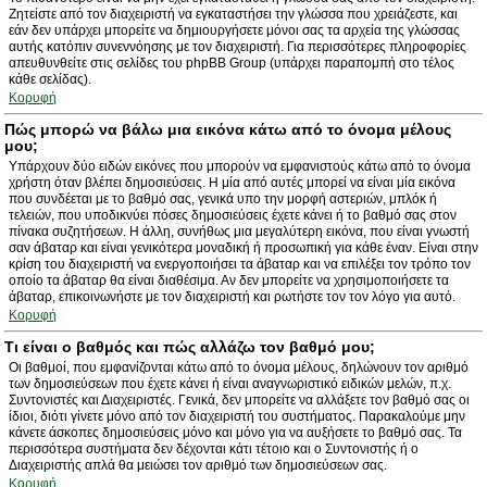
Ζητείστε από τον διαχειριστή να εγκαταστήσει την γλώσσα που χρειάζεστε, και
εάν δεν υπάρχει μπορείτε να δημιουργήσετε μόνοι σας τα αρχεία της γλώσσας
αυτής κατόπιν συνεννόησης με τον διαχειριστή. Για περισσότερες πληροφορίες
απευθυνθείτε στις σελίδες του phpBB Group (υπάρχει παραπομπή στο τέλος
κάθε σελίδας).
Κορυφή
Πώς μπορώ να βάλω μια εικόνα κάτω από το όνομα μέλους
μου;
Υπάρχουν δύο ειδών εικόνες που μπορούν να εμφανιστούς κάτω από το όνομα
χρήστη όταν βλέπει δημοσιεύσεις. Η μία από αυτές μπορεί να είναι μία εικόνα
που συνδέεται με το βαθμό σας, γενικά υπο την μορφή αστεριών, μπλόκ ή
τελειών, που υποδικνύει πόσες δημοσιεύσεις έχετε κάνει ή το βαθμό σας στον
πίνακα συζητήσεων. Η άλλη, συνήθως μια μεγαλύτερη εικόνα, που είναι γνωστή
σαν άβαταρ και είναι γενικότερα μοναδική ή προσωπική για κάθε έναν. Είναι στην
κρίση του διαχειριστή να ενεργοποιήσει τα άβαταρ και να επιλέξει τον τρόπο τον
οποίο τα άβαταρ θα είναι διαθέσιμα. Αν δεν μπορείτε να χρησιμοποιήσετε τα
άβαταρ, επικοινωνήστε με τον διαχειριστή και ρωτήστε τον τον λόγο για αυτό.
Κορυφή
Τι είναι ο βαθμός και πώς αλλάζω τον βαθμό μου;
Οι βαθμοί, που εμφανίζονται κάτω από το όνομα μέλους, δηλώνουν τον αριθμό
των δημοσιεύσεων που έχετε κάνει ή είναι αναγνωριστικό ειδικών μελών, π.χ.
Συντονιστές και Διαχειριστές. Γενικά, δεν μπορείτε να αλλάξετε τον βαθμό σας οι
ίδιοι, διότι γίνετε μόνο από τον διαχειριστή του συστήματος. Παρακαλούμε μην
κάνετε άσκοπες δημοσιεύσεις μόνο και μόνο για να αυξήσετε το βαθμό σας. Τα
περισσότερα συστήματα δεν δέχονται κάτι τέτοιο και ο Συντονιστής ή ο
Διαχειριστής απλά θα μειώσει τον αριθμό των δημοσιεύσεων σας.
Κορυφή