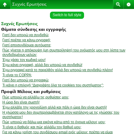
Συχνές Ερωτήσεις
Switch to full style
Συχνές Ερωτήσεις
Θέματα σύνδεσης και εγγραφής
Γιατί δεν μπορώ να συνδεθώ;
Γιατί πρέπει να κάνω εγγραφή;
Γιατί αποσυνδέομαι αυτόματα;
Πώς γίνεται η απόκρυψη (μη συμπερίληψη) του ονόματός μου στη λίστα των
συνδεδεμένων μελών;
Έχω χάσει τον κωδικό μου!
Έχω κάνει εγγραφή, αλλά δεν μπορώ να συνδεθώ!
Έχω εγγραφεί κατά το παρελθόν αλλά δεν μπορώ να συνδεθώ πλέον!
Τι είναι το COPPA;
Γιατί δεν μπορώ να εγγραφώ;
Τι κάνει η επιλογή “Διαγράψτε όλα τα cookies του συστήματος”;
Προφίλ Μέλους και ρυθμίσεις
Πώς μπορώ να αλλάξω τις ρυθμίσεις μου;
Η ώρα δεν είναι σωστή!
Έχω αλλάξει την χρονοζώνη αλλά και πάλι η ώρα δεν είναι σωστή!
Η γλώσσα μου δεν συμπεριλαμβάνεται στον κατάλογο με τις γλώσσες του
συστήματος!
Πώς μπορώ να βάλω μια εικόνα κάτω από το όνομα μέλους μου;
Τι είναι ο βαθμός και πώς αλλάζω τον βαθμό μου;
Για να κάνω χρήση του συνδέσμου email ενός μέλους πρέπει να είμαι