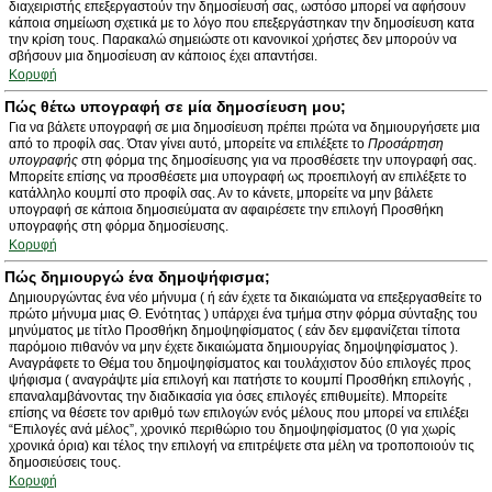
διαχειριστής επεξεργαστούν την δημοσίευσή σας, ωστόσο μπορεί να αφήσουν
κάποια σημείωση σχετικά με το λόγο που επεξεργάστηκαν την δημοσίευση κατα
την κρίση τους. Παρακαλώ σημειώστε οτι κανονικοί χρήστες δεν μπορούν να
σβήσουν μια δημοσίευση αν κάποιος έχει απαντήσει.
Κορυφή
Πώς θέτω υπογραφή σε μία δημοσίευση μου;
Για να βάλετε υπογραφή σε μια δημοσίευση πρέπει πρώτα να δημιουργήσετε μια
από το προφίλ σας. Όταν γίνει αυτό, μπορείτε να επιλέξετε το
Προσάρτηση
υπογραφής
στη φόρμα της δημοσίευσης για να προσθέσετε την υπογραφή σας.
Μπορείτε επίσης να προσθέσετε μια υπογραφή ως προεπιλογή αν επιλέξετε το
κατάλληλο κουμπί στο προφίλ σας. Αν το κάνετε, μπορείτε να μην βάλετε
υπογραφή σε κάποια δημοσιεύματα αν αφαιρέσετε την επιλογή Προσθήκη
υπογραφής στη φόρμα δημοσίευσης.
Κορυφή
Πώς δημιουργώ ένα δημοψήφισμα;
Δημιουργώντας ένα νέο μήνυμα ( ή εάν έχετε τα δικαιώματα να επεξεργασθείτε το
πρώτο μήνυμα μιας Θ. Ενότητας ) υπάρχει ένα τμήμα στην φόρμα σύνταξης του
μηνύματος με τίτλο Προσθήκη δημοψηφίσματος ( εάν δεν εμφανίζεται τίποτα
παρόμοιο πιθανόν να μην έχετε δικαιώματα δημιουργίας δημοψηφίσματος ).
Αναγράφετε το Θέμα του δημοψηφίσματος και τουλάχιστον δύο επιλογές προς
ψήφισμα ( αναγράψτε μία επιλογή και πατήστε το κουμπί Προσθήκη επιλογής ,
επαναλαμβάνοντας την διαδικασία για όσες επιλογές επιθυμείτε). Μπορείτε
επίσης να θέσετε τον αριθμό των επιλογών ενός μέλους που μπορεί να επιλέξει
“Επιλογές ανά μέλος”, χρονικό περιθώριο του δημοψηφίσματος (0 για χωρίς
χρονικά όρια) και τέλος την επιλογή να επιτρέψετε στα μέλη να τροποποιούν τις
δημοσιεύσεις τους.
Κορυφή