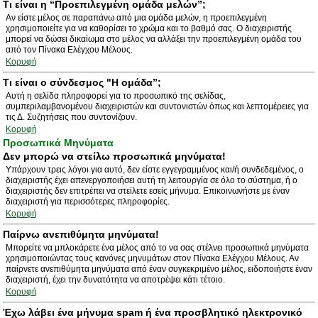
Τι είναι η “Προεπιλεγμένη ομάδα μελών”;
Αν είστε μέλος σε παραπάνω από μια ομάδα μελών, η προεπιλεγμένη
χρησιμοποιείτε για να καθορίσει το χρώμα και το βαθμό σας. Ο διαχειριστής
μπορεί να δώσει δικαίωμα στο μέλος να αλλάξει την προεπιλεγμένη ομάδα του
από τον Πίνακα Ελέγχου Μέλους.
Κορυφή
Τι είναι ο σύνδεσμος "Η ομάδα”;
Αυτή η σελίδα πληροφορεί για το προσωπικό της σελίδας,
συμπεριλαμβανομένου διαχειριστών και συντονιστών όπως και λεπτομέρειες για
τις Δ. Συζητήσεις που συντονίζουν.
Κορυφή
Προσωπικά Μηνύματα
Δεν μπορώ να στείλω προσωπικά μηνύματα!
Υπάρχουν τρεις λόγοι για αυτό, δεν είστε εγγεγραμμένος και/ή συνδεδεμένος, ο
διαχειριστής έχει απενεργοποιήσει αυτή τη λειτουργία σε όλο το σύστημα, ή ο
διαχειριστής δεν επιτρέπει να στείλετε εσείς μήνυμα. Επικοινωνήστε με έναν
διαχειριστή για περισσότερες πληροφορίες.
Κορυφή
Παίρνω ανεπιθύμητα μηνύματα!
Μπορείτε να μπλοκάρετε ένα μέλος από το να σας στέλνει προσωπικά μηνύματα
χρησιμοποιώντας τους κανόνες μηνυμάτων στον Πίνακα Ελέγχου Μέλους. Αν
παίρνετε ανεπιθύμητα μηνύματα από έναν συγκεκριμένο μέλος, ειδοποιήστε έναν
διαχειριστή, έχει την δυνατότητα να αποτρέψει κάτι τέτοιο.
Κορυφή
Έχω λάβει ένα μήνυμα spam ή ένα προσβλητικό ηλεκτρονικό