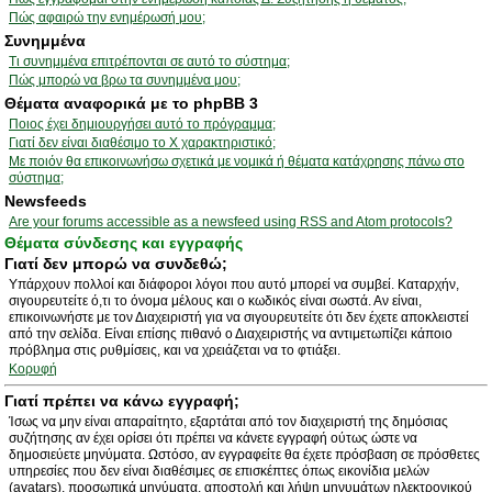
Πώς αφαιρώ την ενημέρωσή μου;
Συνημμένα
Τι συνημμένα επιτρέπονται σε αυτό το σύστημα;
Πώς μπορώ να βρω τα συνημμένα μου;
Θέματα αναφορικά με το phpBB 3
Ποιος έχει δημιουργήσει αυτό το πρόγραμμα;
Γιατί δεν είναι διαθέσιμο το Χ χαρακτηριστικό;
Με ποιόν θα επικοινωνήσω σχετικά με νομικά ή θέματα κατάχρησης πάνω στο
σύστημα;
Newsfeeds
Are your forums accessible as a newsfeed using RSS and Atom protocols?
Θέματα σύνδεσης και εγγραφής
Γιατί δεν μπορώ να συνδεθώ;
Υπάρχουν πολλοί και διάφοροι λόγοι που αυτό μπορεί να συμβεί. Καταρχήν,
σιγουρευτείτε ό,τι το όνομα μέλους και ο κωδικός είναι σωστά. Αν είναι,
επικοινωνήστε με τον Διαχειριστή για να σιγουρευτείτε ότι δεν έχετε αποκλειστεί
από την σελίδα. Είναι επίσης πιθανό ο Διαχειριστής να αντιμετωπίζει κάποιο
πρόβλημα στις ρυθμίσεις, και να χρειάζεται να το φτιάξει.
Κορυφή
Γιατί πρέπει να κάνω εγγραφή;
Ίσως να μην είναι απαραίτητο, εξαρτάται από τον διαχειριστή της δημόσιας
συζήτησης αν έχει ορίσει ότι πρέπει να κάνετε εγγραφή ούτως ώστε να
δημοσιεύετε μηνύματα. Ωστόσο, αν εγγραφείτε θα έχετε πρόσβαση σε πρόσθετες
υπηρεσίες που δεν είναι διαθέσιμες σε επισκέπτες όπως εικονίδια μελών
(avatars), προσωπικά μηνύματα, αποστολή και λήψη μηνυμάτων ηλεκτρονικού