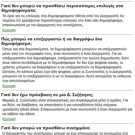
Γιατί δεν μπορώ να προσθέσω περισσότερες επιλογές στα
δημοψηφίσματα;
Το όριο για τις επιλογές στα δημοψηφίσματα τίθεται από τον Διαχειριστή. Αν
νομίζετε ότι χρειάζονται περισσότερες επιλογές στο δικό σας δημοψήφισμα,
επικοινωνήστε με τον Διαχειριστή του συστήματος.
Κορυφή
Πώς μπορώ να επεξεργαστώ ή να διαγράψω ένα
δημοψήφισμα;
Όπως και στα δημοσιεύματα, τα δημοψηφίσματα μπορούν να επεξεργαστούν
μόνο από τον συγγραφέα τους, έναν συντονιστή ή έναν Διαχειριστή. Για να
επεξεργαστείτε ένα δημοψήφισμα, επεξεργαστείτε την πρώτη δημοσίευση, διότι
είναι πάντα συνδεδεμένη με το δημοψήφισμα. Αν δεν έχει ψηφίσει κανείς, οι
χρήστες μπορούν να διαγράψουν ή να επεξεργαστούν τα δημοψηφίσματα.
Ωστόσο, Αν κάποιο μέλος έχει ήδη ψηφίσει, μόνο οι Συντονιστές ή οι Διαχειριστές
μπορούν να το επεξεργαστούν ή να το διαγράψουν. Αυτό αποτρέπει τη νόθευση
των αποτελεσμάτων.
Κορυφή
Γιατί δεν έχω πρόσβαση σε μια Δ. Συζήτηση;
Μερικές Δ. Συζητήσεις είναι αποκλειστικές για συγκεκριμένα μέλη ή ομάδες. Για
να δείτε, να διαβάσετε, να απαντήσετε ή για οποιαδήποτε άλλη ενέργεια
χρειάζεστε ειδική άδεια. Επικοινωνήστε με έναν συντονιστή ή έναν διαχειριστή για
να λάβατε την άδεια.
Κορυφή
Γιατί δεν μπορώ να προσθέσω συνημμένα;
Ο διαχειριστής του συστήματος μπορεί να έχει απαγορεύσει τα συνημμένα στη