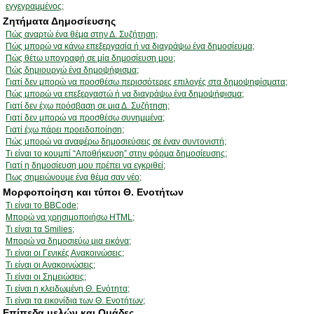
εγγεγραμμένος;
Ζητήματα Δημοσίευσης
Πώς αναρτώ ένα θέμα στην Δ. Συζήτηση;
Πώς μπορώ να κάνω επεξεργασία ή να διαγράψω ένα δημοσίευμα;
Πώς θέτω υπογραφή σε μία δημοσίευση μου;
Πώς δημιουργώ ένα δημοψήφισμα;
Γιατί δεν μπορώ να προσθέσω περισσότερες επιλογές στα δημοψηφίσματα;
Πώς μπορώ να επεξεργαστώ ή να διαγράψω ένα δημοψήφισμα;
Γιατί δεν έχω πρόσβαση σε μια Δ. Συζήτηση;
Γιατί δεν μπορώ να προσθέσω συνημμένα;
Γιατί έχω πάρει προειδοποίηση;
Πώς μπορώ να αναφέρω δημοσιεύσεις σε έναν συντονιστή;
Τι είναι το κουμπί “Αποθήκευση” στην φόρμα δημοσίευσης;
Γιατί η δημοσίευση μου πρέπει να εγκριθεί;
Πως σημειώνουμε ένα θέμα σαν νέο;
Μορφοποίηση και τύποι Θ. Ενοτήτων
Τι είναι το BBCode;
Μπορώ να χρησιμοποιήσω HTML;
Τι είναι τα Smilies;
Μπορώ να δημοσιεύω μια εικόνα;
Τι είναι οι Γενικές Ανακοινώσεις;
Τι είναι οι Ανακοινώσεις;
Τι είναι οι Σημειώσεις;
Τι είναι η κλειδωμένη Θ. Ενότητα;
Τι είναι τα εικονίδια των Θ. Ενοτήτων;
Επίπεδα μελών και Ομάδες