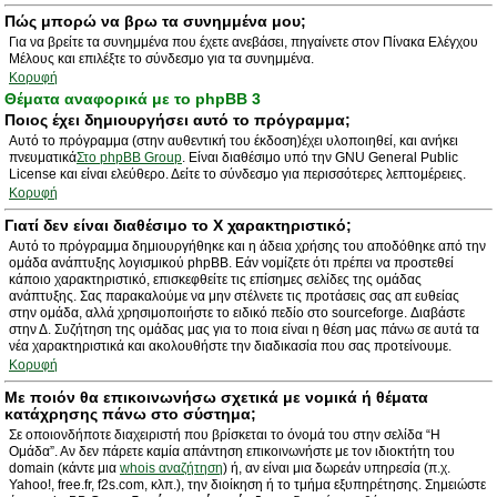
Πώς μπορώ να βρω τα συνημμένα μου;
Για να βρείτε τα συνημμένα που έχετε ανεβάσει, πηγαίνετε στον Πίνακα Ελέγχου
Μέλους και επιλέξτε το σύνδεσμο για τα συνημμένα.
Κορυφή
Θέματα αναφορικά με το phpBB 3
Ποιος έχει δημιουργήσει αυτό το πρόγραμμα;
Αυτό το πρόγραμμα (στην αυθεντική του έκδοση)έχει υλοποιηθεί, και ανήκει
πνευματικά
Στο phpBB Group
. Είναι διαθέσιμο υπό την GNU General Public
License και είναι ελεύθερο. Δείτε το σύνδεσμο για περισσότερες λεπτομέρειες.
Κορυφή
Γιατί δεν είναι διαθέσιμο το Χ χαρακτηριστικό;
Αυτό το πρόγραμμα δημιουργήθηκε και η άδεια χρήσης του αποδόθηκε από την
ομάδα ανάπτυξης λογισμικού phpBB. Εάν νομίζετε ότι πρέπει να προστεθεί
κάποιο χαρακτηριστικό, επισκεφθείτε τις επίσημες σελίδες της ομάδας
ανάπτυξης. Σας παρακαλούμε να μην στέλνετε τις προτάσεις σας απ ευθείας
στην ομάδα, αλλά χρησιμοποιήστε το ειδικό πεδίο στο sourceforge. Διαβάστε
στην Δ. Συζήτηση της ομάδας μας για το ποια είναι η θέση μας πάνω σε αυτά τα
νέα χαρακτηριστικά και ακολουθήστε την διαδικασία που σας προτείνουμε.
Κορυφή
Με ποιόν θα επικοινωνήσω σχετικά με νομικά ή θέματα
κατάχρησης πάνω στο σύστημα;
Σε οποιονδήποτε διαχειριστή που βρίσκεται το όνομά του στην σελίδα “Η
Ομάδα”. Αν δεν πάρετε καμία απάντηση επικοινωνήστε με τον ιδιοκτήτη του
domain (κάντε μια
whois αναζήτηση
) ή, αν είναι μια δωρεάν υπηρεσία (π.χ.
Yahoo!, free.fr, f2s.com, κλπ.), την διοίκηση ή το τμήμα εξυπηρέτησης. Σημειώστε