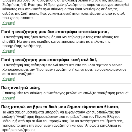
Εισάγετε μια συνθήκη αναζήτησης στην σχετική σελίδα για να αναζητήσετε Δ.
Συζητήσεις ή Θ. Ενότητες. Η Προηγμένη Αναζήτηση μπορεί να πραγματοποιηθεί
κάνοντας κλικ στον κατάλληλο σύνδεσμο που είναι διαθέσιμος σε όλες τις
σελίδες της Συζήτησης. Πώς να κάνετε αναζήτηση ίσως εξαρτάται από το στυλ
που χρησιμοποιείτε.
Κορυφή
Γιατί η αναζήτηση μου δεν επιστρέφει αποτελέσματα;
Η αναζήτησή σας ήταν ανακριβής και δεν ταίριαζε με τους καταλόγους του
phpBB3. Να είστε πιο ακριβείς και να χρησιμοποιείτε τις επιλογές της
προηγμένης αναζήτησης.
Κορυφή
Γιατί η αναζήτηση μου επιστρέφει κενή σελίδα!;
Η αναζήτησή σας επέστρεψε πολλά αποτελέσματα που δεν σήκωσε ο server.
Χρησιμοποιείστε την “Προηγμένη αναζήτηση” και να είστε πιο συγκεκριμένοι σε
αυτό που αναζητάτε.
Κορυφή
Πώς αναζητώ μέλη;
Επισκεφθείτε τον σύνδεσμο "Κατάλογος μελών" και επιλέξτε “Αναζήτηση μέλους”.
Κορυφή
Πώς μπορώ να βρω τα δικά μου δημοσιεύματα και θέματα;
Τα δικά σας δημοσιεύματα μπορούν να εμφανιστούν χρησιμοποιώντας την
επιλογή “Αναζήτηση δημοσιεύσεων από το μέλος” από τον Πίνακα Ελέγχου
Μέλους ή από την σελίδα του προφίλ σας. Για να αναζητήσετε τα θέματά σας,
χρησιμοποιείστε την προηγμένη αναζήτηση και συμπληρώστε κατάλληλα τα
κριτήρια αναζήτησης.