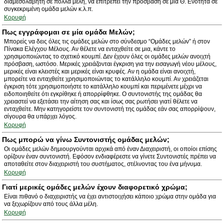
διαμεσολαβητή σε πολλά μέλη, να επιτρέπει την πρόσβαση σε μία Θ. Ενότητα σε
συγκεκριμένη ομάδα μελών κ.λ.π.
Κορυφή
Πως εγγράφομαι σε μία ομάδα Μελών;
Μπορείς να δεις όλες τις ομάδες μελών στο σύνδεσμο “Ομάδες μελών” ή στον
Πίνακα Ελέγχου Μέλους. Αν θέλετε να ενταχθείτε σε μια, κάντε το
χρησιμοποιώντας το σχετικό κουμπί. Δεν έχουν όλες οι ομάδες μελών ανοιχτή
πρόσβαση, ωστόσο. Μερικές χρειάζονται έγκριση για την εισαγωγή νέου μέλους,
μερικές είναι κλειστές και μερικές είναι κρυφές. Αν η ομάδα είναι ανοιχτή,
μπορείτε να ενταχθείτε χρησιμοποιώντας το κατάλληλο κουμπί. Αν χρειάζεται
έγκριση τότε χρησιμοποιήστε το κατάλληλο κουμπί και περιμένετε μέχρι να
ειδοποιηθείτε ότι εγκρίθηκε ή απορρίφθηκε. Ο συντονιστής της ομάδας θα
χρειαστεί να εξετάσει την αίτηση σας και ίσως σας ρωτήσει γιατί θέλετε να
ενταχθείτε. Μην κατηγορείστε τον συντονιστή της ομάδας εάν σας απορρίψουν,
σίγουρα θα υπάρχει λόγος.
Κορυφή
Πως μπορώ να γίνω Συντονιστής ομάδας μελών;
Οι ομάδες μελών δημιουργούνται αρχικά από έναν Διαχειριστή, οι οποίοι επίσης
ορίζουν έναν συντονιστή. Εφόσον ενδιαφέρεστε να γίνετε Συντονιστές πρέπει να
αποταθείτε στον διαχειριστή του συστήματος, στέλνοντας του ένα μήνυμα.
Κορυφή
Γιατί μερικές ομάδες μελών έχουν διαφορετικό χρώμα;
Είναι πιθανό ο διαχειριστής να έχει αντιστοιχήσει κάποιο χρώμα στην ομάδα για
να ξεχωρίζουν από τους άλλα μέλη.
Κορυφή