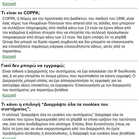
Κορυφή
Τι είναι το COPPA;
COPPA, ή Νόμος για την προστασία στο Διαδίκτυο, του παιδιού του 1998, είναι
ένας νόμος των Ηνωμένων Πολιτειών που απαιτεί από τις σελίδες που μπορούν
να συλλέξουν πληροφορίες από παιδιά κάτω των 13 ετών να έχουν άδεια από
τον κηδεμόνα ή κάποιο στοιχείο που να επιτρέπει την συλλογή προσωπικών
πληροφοριών από άτομο κάτω των 13 ετών. Να έχετε υπόψη ότι το phpBB
Group δεν μπορεί να δώσει νομική συμβουλή και δεν μπορείτε να επικοινωνείτε
για οποιοδήποτε παράνομη ενέργεια οποιουδήποττε είδους, εκτός από τα
παραπάνω.
Κορυφή
Γιατί δεν μπορώ να εγγραφώ;
Είναι πιθανό ο Διαχειριστής του συστήματος να έχει αποκλείσει την IP διεύθυνση
σας ή να μην επιτρέπει το όνομα μέλους που προσπαθείτε να κάνετε εγγραφή. Ο
Διαχειριστής μπορεί επίσης να έχει απενεργοποιήσει τις εγγραφές για να
αποτρέψει νέους επισκέπτες να εγγραφούν. Επικοινωνήστε με τον διαχειριστή
του συστήματος για περαιτέρω βοήθεια.
Κορυφή
Τι κάνει η επιλογή “Διαγράψτε όλα τα cookies του
συστήματος”;
Η επιλογή “Διαγράψτε όλα τα cookies του συστήματος” διαγράφει όλα τα
cookies που έχουν δημιουργηθεί από το phpBB τα οποία ορίζουν την ταυτότητα
σας όσο είστε συνδεδεμένοι στο σύστημα. Επίσης δίνει δυνατότητες όπως να
δείτε τα ίχνη σας αν είναι ενεργοποιημένη από τον διαχειριστή. Αν έχετε
προβλήματα σύνδεσης ή αποσύνδεσης, η διαγραφή των cookies ίσως βοηθήσει.
Κορυφή