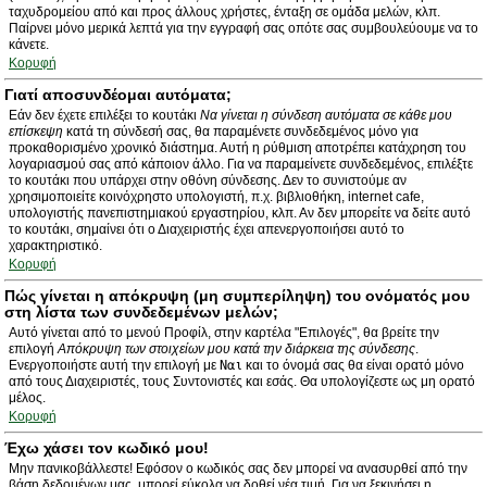
ταχυδρομείου από και προς άλλους χρήστες, ένταξη σε ομάδα μελών, κλπ.
Παίρνει μόνο μερικά λεπτά για την εγγραφή σας οπότε σας συμβουλεύουμε να το
κάνετε.
Κορυφή
Γιατί αποσυνδέομαι αυτόματα;
Εάν δεν έχετε επιλέξει το κουτάκι
Να γίνεται η σύνδεση αυτόματα σε κάθε μου
επίσκεψη
κατά τη σύνδεσή σας, θα παραμένετε συνδεδεμένος μόνο για
προκαθορισμένο χρονικό διάστημα. Αυτή η ρύθμιση αποτρέπει κατάχρηση του
λογαριασμού σας από κάποιον άλλο. Για να παραμείνετε συνδεδεμένος, επιλέξτε
το κουτάκι που υπάρχει στην οθόνη σύνδεσης. Δεν το συνιστούμε αν
χρησιμοποιείτε κοινόχρηστο υπολογιστή, π.χ. βιβλιοθήκη, internet cafe,
υπολογιστής πανεπιστημιακού εργαστηρίου, κλπ. Αν δεν μπορείτε να δείτε αυτό
το κουτάκι, σημαίνει ότι ο Διαχειριστής έχει απενεργοποιήσει αυτό το
χαρακτηριστικό.
Κορυφή
Πώς γίνεται η απόκρυψη (μη συμπερίληψη) του ονόματός μου
στη λίστα των συνδεδεμένων μελών;
Αυτό γίνεται από το μενού Προφίλ, στην καρτέλα "Επιλογές", θα βρείτε την
επιλογή
Απόκρυψη των στοιχείων μου κατά την διάρκεια της σύνδεσης
.
Ενεργοποιήστε αυτή την επιλογή με
Ναι
και το όνομά σας θα είναι ορατό μόνο
από τους Διαχειριστές, τους Συντονιστές και εσάς. Θα υπολογίζεστε ως μη ορατό
μέλος.
Κορυφή
Έχω χάσει τον κωδικό μου!
Μην πανικοβάλλεστε! Εφόσον ο κωδικός σας δεν μπορεί να ανασυρθεί από την
βάση δεδομένων μας, μπορεί εύκολα να δοθεί νέα τιμή. Για να ξεκινήσει η