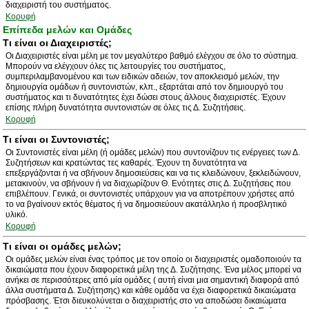
διαχειριστή του συστήματος.
Κορυφή
Επίπεδα μελών και Ομάδες
Τι είναι οι Διαχειριστές;
Οι Διαχειριστές είναι μέλη με τον μεγαλύτερο βαθμό ελέγχου σε όλο το σύστημα.
Μπορούν να ελέγχουν όλες τις λειτουργίες του συστήματος,
συμπεριλαμβανομένου και των ειδικών αδειών, τον αποκλεισμό μελών, την
δημιουργία ομάδων ή συντονιστών, κλπ., εξαρτάται από τον δημιουργό του
συστήματος και τι δυνατότητες έχει δώσει στους άλλους διαχειριστές. Έχουν
επίσης πλήρη δυνατότητα συντονιστών σε όλες τις Δ. Συζητήσεις.
Κορυφή
Τι είναι οι Συντονιστές;
Οι Συντονιστές είναι μέλη (ή ομάδες μελών) που συντονίζουν τις ενέργειες των Δ.
Συζητήσεων και κρατώντας τες καθαρές. Έχουν τη δυνατότητα να
επεξεργάζονται ή να σβήνουν δημοσιεύσεις και να τις κλειδώνουν, ξεκλειδώνουν,
μετακινούν, να σβήνουν ή να διαχωρίζουν Θ. Ενότητες στις Δ. Συζητήσεις που
επιβλέπουν. Γενικά, οι συντονιστές υπάρχουν για να αποτρέπουν χρήστες από
το να βγαίνουν εκτός θέματος ή να δημοσιεύουν ακατάλληλο ή προσβλητικό
υλικό.
Κορυφή
Τι είναι οι ομάδες μελών;
Οι ομάδες μελών είναι ένας τρόπος με τον οποίο οι διαχειριστές ομαδοποιούν τα
δικαιώματα που έχουν διαφορετικά μέλη της Δ. Συζήτησης. Ένα μέλος μπορεί να
ανήκει σε περισσότερες από μία ομάδες ( αυτή είναι μια σημαντική διαφορά από
άλλα συστήματα Δ. Συζήτησης) και κάθε ομάδα να έχει διαφορετικά δικαιώματα
πρόσβασης. Έτσι διευκολύνεται ο διαχειριστής στο να αποδώσει δικαιώματα