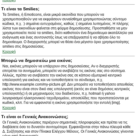
Κορυφή
Τι είναι τα Smilies;
Τα Smilies, ή Emoticons, είναι μικρά εικονίδια που μπορούν να
χρησιμοποιηθούν για να εκφράσουν συναίσθημα χρησιμοποιώντας σύντομο
κώδικα, π.χ. :) σημαίνει ευτυχισμένος, καθώς :( σημαίνει λυπημένος. Η πλήρης
λίστα των εικονιδίων φαίνεται στη φόρμα δημοσίευσης. Προσπαθήστε να μην
χρησιμοποιείτε πολύ τα smilies, διότι καθιστούν ένα δημοσίευμα ακατάλληλο για
ανάγνωση και ένας συντονιστής ίσως να επεξεργαστεί ή να σβήσει όλο το
δημοσίευμα. Ο διαχειριστής μπορεί να θέσει ένα μέγιστο όριο χρησιμοποίησης
smilies στις δημοσιεύσεις.
Κορυφή
Μπορώ να δημοσιεύω μια εικόνα;
Ναι, εικόνες μπορούν να υπάρχουν στις δημοσιεύσεις. Αν ο διαχειριστής
επιτρέπει τα συνημμένα, μπορείτε να ανεβάζετε τις εικόνες σας στο σύστημα.
Αλλιώς, πρέπει να ανεβάσετε την εικόνα σας σε κάποιο εξωτερικό κεντρικό
υπολογιστή για εικόνες και να τοποθετήσετε το σύνδεσμο, π.χ.
http://www.example.com/my-picture.gif. Δεν μπορείτε να τοποθετήσετε απευθείας
εικόνες που είναι στον δικό σας υπολογιστή (εκτός αν είναι δημόσιος κεντρικός
υπολογιστής) ή σε μηχανισμούς του διαδικτύου, π.χ. hotmail ή yahoo
λογαριασμοί ηλεκτρονικού ταχυδρομείου, ιστοσελίδες που προστατεύονται με
κωδικό, κλπ. Για να εμφανιστεί η εικόνα χρησιμοποιήστε την εντολή [img].
Κορυφή
Τι είναι οι Γενικές Ανακοινώσεις;
Οι Γενικές Ανακοινώσεις περιέχουν σημαντικές πληροφορίες και πρέπει να τις
διαβάσετε όσο το δυνατόν συντομότερα. Εμφανίζονται στην πάνω πλευρά κάθε
Δ. Συζήτησης και στον Πίνακα Ελέγχου Μέλους. Οι Γενικές Ανακοινώσεις γίνονται