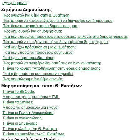
εγγεγραμμένος;
Ζητήματα Δημοσίευσης
Πώς αναρτώ ένα θέμα στην Δ. Συζήτηση;
Πώς μπορώ να κάνω επεξεργασία ή να διαγράψω ένα δημοσίευμα;
Πώς θέτω υπογραφή σε μία δημοσίευση μου;
Πώς δημιουργώ ένα δημοψήφισμα;
Γιατί δεν μπορώ να προσθέσω περισσότερες επιλογές στα δημοψηφίσματα;
Πώς μπορώ να επεξεργαστώ ή να διαγράψω ένα δημοψήφισμα;
Γιατί δεν έχω πρόσβαση σε μια Δ. Συζήτηση;
Γιατί δεν μπορώ να προσθέσω συνημμένα;
Γιατί έχω πάρει προειδοποίηση;
Πώς μπορώ να αναφέρω δημοσιεύσεις σε έναν συντονιστή;
Τι είναι το κουμπί “Αποθήκευση” στην φόρμα δημοσίευσης;
Γιατί η δημοσίευση μου πρέπει να εγκριθεί;
Πως σημειώνουμε ένα θέμα σαν νέο;
Μορφοποίηση και τύποι Θ. Ενοτήτων
Τι είναι το BBCode;
Μπορώ να χρησιμοποιήσω HTML;
Τι είναι τα Smilies;
Μπορώ να δημοσιεύω μια εικόνα;
Τι είναι οι Γενικές Ανακοινώσεις;
Τι είναι οι Ανακοινώσεις;
Τι είναι οι Σημειώσεις;
Τι είναι η κλειδωμένη Θ. Ενότητα;
Τι είναι τα εικονίδια των Θ. Ενοτήτων;
Επίπεδα μελών και Ομάδες