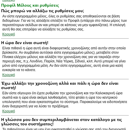
Προφίλ Μέλους και ρυθμίσεις
Πώς μπορώ να αλλάξω τις ρυθμίσεις μου;
Αν είστε εγγεγραμμένο μέλος, όλες οι ρυθμίσεις σας αποθηκεύονται σε βάση
δεδομένων. Για να τις αλλάξετε επιλέξτε το Προφίλ (υπάρχει στο πάνω μέρος των
περισσότερων σελίδων αν και μπορεί σε κάποιες να μην εμφανίζεται). Η επιλογή
αυτή θα σας επιτρέψει να αλλάξετε τις ρυθμίσεις σας.
Κορυφή
Η ώρα δεν είναι σωστή!
Είναι πιθανό η ώρα αυτή είναι διαφορετικής χρονοζώνης από αυτήν στην οποία
βρίσκεστε. Αν συμβαίνει αυτό(και είστε εγγεγραμμένο μέλος), μεταβείτε στον
Πίνακα ελέγχου μέλους και αλλάξτε την χρονοζώνη σας για να ταιριάζει στην
περιοχή σας, π.χ. Λονδίνο, Παρίσι, Νέα Υόρκη, Σίδνεϋ, κλπ. Αυτό μπορεί να γίνει
μόνο από εγγεγραμμένα μέλη. Αν δεν είστε εγγεγραμμένος, αυτή είναι μια καλή
ευκαιρία να το κάνετε.
Κορυφή
Έχω αλλάξει την χρονοζώνη αλλά και πάλι η ώρα δεν είναι
σωστή!
Εάν είστε σίγουροι ότι έχετε ρυθμίσει την χρονοζώνη και την Καλοκαιρινή ώρα
σωστά και η ώρα είναι ακόμα λανθασμένη, τότε φταίει η ώρα του κεντρικού
υπολογιστή που είναι εγκατεστημένο το σύστημα. Παρακαλούμε να ειδοποιήσετε
έναν διαχειριστή για να λύσει το πρόβλημα.
Κορυφή
Η γλώσσα μου δεν συμπεριλαμβάνεται στον κατάλογο με τις
γλώσσες του συστήματος!
Το πιθανότερο είναι να μην έχει εγκατασταθεί η γλώσσα σας από τον διαχειριστή.