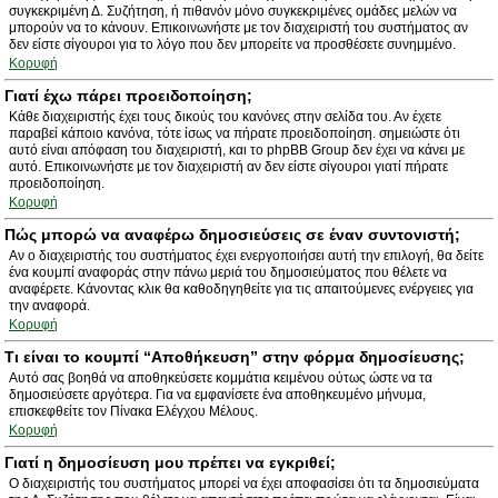
συγκεκριμένη Δ. Συζήτηση, ή πιθανόν μόνο συγκεκριμένες ομάδες μελών να
μπορούν να το κάνουν. Επικοινωνήστε με τον διαχειριστή του συστήματος αν
δεν είστε σίγουροι για το λόγο που δεν μπορείτε να προσθέσετε συνημμένο.
Κορυφή
Γιατί έχω πάρει προειδοποίηση;
Κάθε διαχειριστής έχει τους δικούς του κανόνες στην σελίδα του. Αν έχετε
παραβεί κάποιο κανόνα, τότε ίσως να πήρατε προειδοποίηση. σημειώστε ότι
αυτό είναι απόφαση του διαχειριστή, και το phpBB Group δεν έχει να κάνει με
αυτό. Επικοινωνήστε με τον διαχειριστή αν δεν είστε σίγουροι γιατί πήρατε
προειδοποίηση.
Κορυφή
Πώς μπορώ να αναφέρω δημοσιεύσεις σε έναν συντονιστή;
Αν ο διαχειριστής του συστήματος έχει ενεργοποιήσει αυτή την επιλογή, θα δείτε
ένα κουμπί αναφοράς στην πάνω μεριά του δημοσιεύματος που θέλετε να
αναφέρετε. Κάνοντας κλικ θα καθοδηγηθείτε για τις απαιτούμενες ενέργειες για
την αναφορά.
Κορυφή
Τι είναι το κουμπί “Αποθήκευση” στην φόρμα δημοσίευσης;
Αυτό σας βοηθά να αποθηκεύσετε κομμάτια κειμένου ούτως ώστε να τα
δημοσιεύσετε αργότερα. Για να εμφανίσετε ένα αποθηκευμένο μήνυμα,
επισκεφθείτε τον Πίνακα Ελέγχου Μέλους.
Κορυφή
Γιατί η δημοσίευση μου πρέπει να εγκριθεί;
Ο διαχειριστής του συστήματος μπορεί να έχει αποφασίσει ότι τα δημοσιεύματα