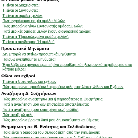
Τι είναι οι Διαχειριστές;
Τι είναι οι Συντονιστές;
Τι είναι οι ομάδες μελών;
Πως εγγράφομαι σε μία ομάδα Μελών;
Πως μπορώ να γίνω Συντονιστής ομάδας μελών;
Γιατί μερικές ομάδες μελών έχουν διαφορετικό χρώμα;
Τι είναι η “Προεπιλεγμένη ομάδα μελών”;
Τι είναι ο σύνδεσμος "Η ομάδα”;
Προσωπικά Μηνύματα
Δεν μπορώ να στείλω προσωπικά μηνύματα!
Παίρνω ανεπιθύμητα μηνύματα!
Έχω λάβει ένα μήνυμα spam ή ένα προσβλητικό ηλεκτρονικό ταχυδρομείο από
κάποιο μέλος!
Φίλοι και εχθροί
Τι είναι η λίστα φίλων και εχθρών;
Πώς μπορώ να προσθέσω / αφαιρέσω μέλη στις λίστες Φίλων και Εχθρών;
Αναζήτηση Δ. Συζητήσεων
Πώς μπορώ να αναζητήσω μια ή περισσότερες Δ. Συζητήσεις;
Γιατί η αναζήτηση μου δεν επιστρέφει αποτελέσματα;
Γιατί η αναζήτηση μου επιστρέφει κενή σελίδα!;
Πώς αναζητώ μέλη;
Πώς μπορώ να βρω τα δικά μου δημοσιεύματα και θέματα;
Ενημέρωση σε Θ. Ενότητες και Σελιδοδείκτες
Ποια είναι η διαφορά του σελιδοδείκτη από την ενημέρωση;
Πώς εγγράφομαι στην ενημέρωση κάποιας Δ. Συζήτησης ή θέματος;