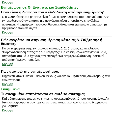
Κορυφή
Ενημέρωση σε Θ. Ενότητες και Σελιδοδείκτες
Ποια είναι η διαφορά του σελιδοδείκτη από την ενημέρωση;
Ο σελιδοδείκτης στο phpBB3 είναι όπως ο σελιδοδείκτης του πλοηγού σας. Δεν
ενημερώνεστε όταν υπάρχει μια ανανέωση, αλλά μπορείτε να επανέλθετε
αργότερα. Η ενημέρωση, ωστόσο, θα σας ειδοποιήσει για κάποια ανανέωση με
την μέθοδο που επιλέξατε.
Κορυφή
Πώς εγγράφομαι στην ενημέρωση κάποιας Δ. Συζήτησης ή
θέματος;
Για να εγγραφείτε στην ενημέρωση κάποιας Δ. Συζήτησης, κάντε κλικ στο
“Παρακολούθηση αυτής της Δ. Συζήτησης”. Για να ενημερώνεστε για ένα θέμα,
απαντήστε στο θέμα έχοντας την επιλογή “Να ενημερωθώ όταν δημοσιευθεί
απάντηση” ενεργοποιημένη.
Κορυφή
Πώς αφαιρώ την ενημέρωσή μου;
Πηγαίνετε στον Πίνακα Ελέγχου Μέλους και ακολουθήστε τους συνδέσμους των
επιλογών σας.
Κορυφή
Συνημμένα
Τι συνημμένα επιτρέπονται σε αυτό το σύστημα;
Κάθε διαχειριστής μπορεί να επιτρέπει συγκεκριμένους τύπους συνημμένων. Αν
δεν είστε σίγουροι τι συνημμένα επιτρέπονται, επικοινωνήστε με το διαχειριστή
για βοήθεια.
Κορυφή