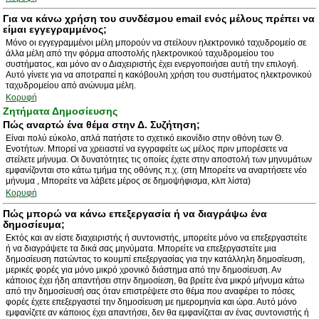
Για να κάνω χρήση του συνδέσμου email ενός μέλους πρέπει να
είμαι εγγεγραμμένος;
Μόνο οι εγγεγραμμένοι μέλη μπορούν να στείλουν ηλεκτρονικό ταχυδρομείο σε
άλλα μέλη από την φόρμα αποστολής ηλεκτρονικού ταχυδρομείου του
συστήματος, και μόνο αν ο Διαχειριστής έχει ενεργοποιήσει αυτή την επιλογή.
Αυτό γίνετε για να αποτραπεί η κακόβουλη χρήση του συστήματος ηλεκτρονικού
ταχυδρομείου από ανώνυμα μέλη.
Κορυφή
Ζητήματα Δημοσίευσης
Πώς αναρτώ ένα θέμα στην Δ. Συζήτηση;
Είναι πολύ εύκολο, απλά πατήστε το σχετικό εικονίδιο στην οθόνη των Θ.
Ενοτήτων. Μπορεί να χρειαστεί να εγγραφείτε ως μέλος πριν μπορέσετε να
στείλετε μήνυμα. Οι δυνατότητες τις οποίες έχετε στην αποστολή των μηνυμάτων
εμφανίζονται στο κάτω τμήμα της οθόνης π.χ. (στη Μπορείτε να αναρτήσετε νέο
μήνυμα , Μπορείτε να λάβετε μέρος σε δημοψήφισμα, κλπ λίστα)
Κορυφή
Πώς μπορώ να κάνω επεξεργασία ή να διαγράψω ένα
δημοσίευμα;
Εκτός και αν είστε διαχειριστής ή συντονιστής, μπορείτε μόνο να επεξεργαστείτε
ή να διαγράψετε τα δικά σας μηνύματα. Μπορείτε να επεξεργαστείτε μια
δημοσίευση πατώντας το κουμπί επεξεργασίας για την κατάλληλη δημοσίευση,
μερικές φορές για μόνο μικρό χρονικό διάστημα από την δημοσίευση. Αν
κάποιος έχει ήδη απαντήσει στην δημοσίεση, θα βρείτε ένα μικρό μήνυμα κάτω
από την δημοσίευσή σας όταν επιστρέψετε στο θέμα που αναφέρει το πόσες
φορές έχετε επεξεργαστεί την δημοσίευση με ημερομηνία και ώρα. Αυτό μόνο
εμφανίζετε αν κάποιος έχει απαντήσει, δεν θα εμφανίζεται αν ένας συντονιστής ή