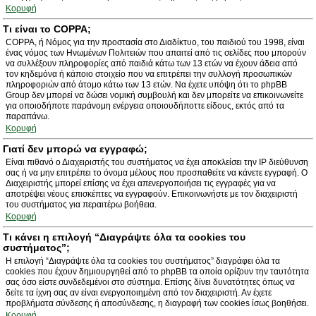
Κορυφή
Τι είναι το COPPA;
COPPA, ή Νόμος για την προστασία στο Διαδίκτυο, του παιδιού του 1998, είναι
ένας νόμος των Ηνωμένων Πολιτειών που απαιτεί από τις σελίδες που μπορούν
να συλλέξουν πληροφορίες από παιδιά κάτω των 13 ετών να έχουν άδεια από
τον κηδεμόνα ή κάποιο στοιχείο που να επιτρέπει την συλλογή προσωπικών
πληροφοριών από άτομο κάτω των 13 ετών. Να έχετε υπόψη ότι το phpBB
Group δεν μπορεί να δώσει νομική συμβουλή και δεν μπορείτε να επικοινωνείτε
για οποιοδήποτε παράνομη ενέργεια οποιουδήποττε είδους, εκτός από τα
παραπάνω.
Κορυφή
Γιατί δεν μπορώ να εγγραφώ;
Είναι πιθανό ο Διαχειριστής του συστήματος να έχει αποκλείσει την IP διεύθυνση
σας ή να μην επιτρέπει το όνομα μέλους που προσπαθείτε να κάνετε εγγραφή. Ο
Διαχειριστής μπορεί επίσης να έχει απενεργοποιήσει τις εγγραφές για να
αποτρέψει νέους επισκέπτες να εγγραφούν. Επικοινωνήστε με τον διαχειριστή
του συστήματος για περαιτέρω βοήθεια.
Κορυφή
Τι κάνει η επιλογή “Διαγράψτε όλα τα cookies του
συστήματος”;
Η επιλογή “Διαγράψτε όλα τα cookies του συστήματος” διαγράφει όλα τα
cookies που έχουν δημιουργηθεί από το phpBB τα οποία ορίζουν την ταυτότητα
σας όσο είστε συνδεδεμένοι στο σύστημα. Επίσης δίνει δυνατότητες όπως να
δείτε τα ίχνη σας αν είναι ενεργοποιημένη από τον διαχειριστή. Αν έχετε
προβλήματα σύνδεσης ή αποσύνδεσης, η διαγραφή των cookies ίσως βοηθήσει.
Κορυφή