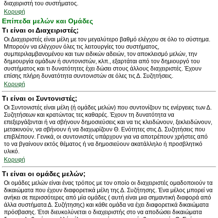
διαχειριστή του συστήματος.
Κορυφή
Επίπεδα μελών και Ομάδες
Τι είναι οι Διαχειριστές;
Οι Διαχειριστές είναι μέλη με τον μεγαλύτερο βαθμό ελέγχου σε όλο το σύστημα.
Μπορούν να ελέγχουν όλες τις λειτουργίες του συστήματος,
συμπεριλαμβανομένου και των ειδικών αδειών, τον αποκλεισμό μελών, την
δημιουργία ομάδων ή συντονιστών, κλπ., εξαρτάται από τον δημιουργό του
συστήματος και τι δυνατότητες έχει δώσει στους άλλους διαχειριστές. Έχουν
επίσης πλήρη δυνατότητα συντονιστών σε όλες τις Δ. Συζητήσεις.
Κορυφή
Τι είναι οι Συντονιστές;
Οι Συντονιστές είναι μέλη (ή ομάδες μελών) που συντονίζουν τις ενέργειες των Δ.
Συζητήσεων και κρατώντας τες καθαρές. Έχουν τη δυνατότητα να
επεξεργάζονται ή να σβήνουν δημοσιεύσεις και να τις κλειδώνουν, ξεκλειδώνουν,
μετακινούν, να σβήνουν ή να διαχωρίζουν Θ. Ενότητες στις Δ. Συζητήσεις που
επιβλέπουν. Γενικά, οι συντονιστές υπάρχουν για να αποτρέπουν χρήστες από
το να βγαίνουν εκτός θέματος ή να δημοσιεύουν ακατάλληλο ή προσβλητικό
υλικό.
Κορυφή
Τι είναι οι ομάδες μελών;
Οι ομάδες μελών είναι ένας τρόπος με τον οποίο οι διαχειριστές ομαδοποιούν τα
δικαιώματα που έχουν διαφορετικά μέλη της Δ. Συζήτησης. Ένα μέλος μπορεί να
ανήκει σε περισσότερες από μία ομάδες ( αυτή είναι μια σημαντική διαφορά από
άλλα συστήματα Δ. Συζήτησης) και κάθε ομάδα να έχει διαφορετικά δικαιώματα
πρόσβασης. Έτσι διευκολύνεται ο διαχειριστής στο να αποδώσει δικαιώματα