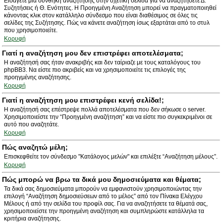
Εισάγετε μια συνθήκη αναζήτησης στην σχετική σελίδα για να αναζητήσετε Δ.
Συζητήσεις ή Θ. Ενότητες. Η Προηγμένη Αναζήτηση μπορεί να πραγματοποιηθεί
κάνοντας κλικ στον κατάλληλο σύνδεσμο που είναι διαθέσιμος σε όλες τις
σελίδες της Συζήτησης. Πώς να κάνετε αναζήτηση ίσως εξαρτάται από το στυλ
που χρησιμοποιείτε.
Κορυφή
Γιατί η αναζήτηση μου δεν επιστρέφει αποτελέσματα;
Η αναζήτησή σας ήταν ανακριβής και δεν ταίριαζε με τους καταλόγους του
phpBB3. Να είστε πιο ακριβείς και να χρησιμοποιείτε τις επιλογές της
προηγμένης αναζήτησης.
Κορυφή
Γιατί η αναζήτηση μου επιστρέφει κενή σελίδα!;
Η αναζήτησή σας επέστρεψε πολλά αποτελέσματα που δεν σήκωσε ο server.
Χρησιμοποιείστε την “Προηγμένη αναζήτηση” και να είστε πιο συγκεκριμένοι σε
αυτό που αναζητάτε.
Κορυφή
Πώς αναζητώ μέλη;
Επισκεφθείτε τον σύνδεσμο "Κατάλογος μελών" και επιλέξτε “Αναζήτηση μέλους”.
Κορυφή
Πώς μπορώ να βρω τα δικά μου δημοσιεύματα και θέματα;
Τα δικά σας δημοσιεύματα μπορούν να εμφανιστούν χρησιμοποιώντας την
επιλογή “Αναζήτηση δημοσιεύσεων από το μέλος” από τον Πίνακα Ελέγχου
Μέλους ή από την σελίδα του προφίλ σας. Για να αναζητήσετε τα θέματά σας,
χρησιμοποιείστε την προηγμένη αναζήτηση και συμπληρώστε κατάλληλα τα
κριτήρια αναζήτησης.