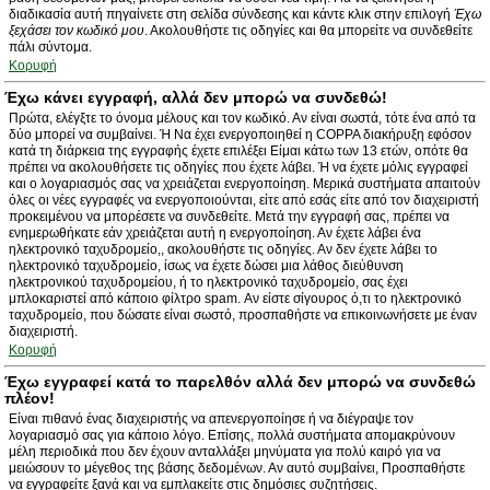
διαδικασία αυτή πηγαίνετε στη σελίδα σύνδεσης και κάντε κλικ στην επιλογή
Έχω
ξεχάσει τον κωδικό μου
. Ακολουθήστε τις οδηγίες και θα μπορείτε να συνδεθείτε
πάλι σύντομα.
Κορυφή
Έχω κάνει εγγραφή, αλλά δεν μπορώ να συνδεθώ!
Πρώτα, ελέγξτε το όνομα μέλους και τον κωδικό. Αν είναι σωστά, τότε ένα από τα
δύο μπορεί να συμβαίνει. Ή Να έχει ενεργοποιηθεί η COPPA διακήρυξη εφόσον
κατά τη διάρκεια της εγγραφής έχετε επιλέξει Είμαι κάτω των 13 ετών, οπότε θα
πρέπει να ακολουθήσετε τις οδηγίες που έχετε λάβει. Ή να έχετε μόλις εγγραφεί
και ο λογαριασμός σας να χρειάζεται ενεργοποίηση. Μερικά συστήματα απαιτούν
όλες οι νέες εγγραφές να ενεργοποιούνται, είτε από εσάς είτε από τον διαχειριστή
προκειμένου να μπορέσετε να συνδεθείτε. Μετά την εγγραφή σας, πρέπει να
ενημερωθήκατε εάν χρειάζεται αυτή η ενεργοποίηση. Αν έχετε λάβει ένα
ηλεκτρονικό ταχυδρομείο,, ακολουθήστε τις οδηγίες. Αν δεν έχετε λάβει το
ηλεκτρονικό ταχυδρομείο, ίσως να έχετε δώσει μια λάθος διεύθυνση
ηλεκτρονικού ταχυδρομείου, ή το ηλεκτρονικό ταχυδρομείο, σας έχει
μπλοκαριστεί από κάποιο φίλτρο spam. Αν είστε σίγουρος ό,τι το ηλεκτρονικό
ταχυδρομείο, που δώσατε είναι σωστό, προσπαθήστε να επικοινωνήσετε με έναν
διαχειριστή.
Κορυφή
Έχω εγγραφεί κατά το παρελθόν αλλά δεν μπορώ να συνδεθώ
πλέον!
Είναι πιθανό ένας διαχειριστής να απενεργοποίησε ή να διέγραψε τον
λογαριασμό σας για κάποιο λόγο. Επίσης, πολλά συστήματα απομακρύνουν
μέλη περιοδικά που δεν έχουν ανταλλάξει μηνύματα για πολύ καιρό για να
μειώσουν το μέγεθος της βάσης δεδομένων. Αν αυτό συμβαίνει, Προσπαθήστε
να εγγραφείτε ξανά και να εμπλακείτε στις δημόσιες συζητήσεις.