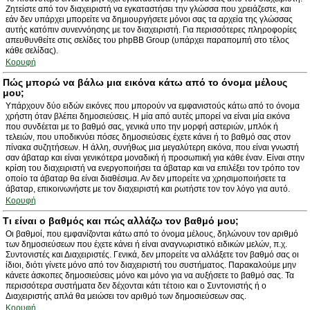
Ζητείστε από τον διαχειριστή να εγκαταστήσει την γλώσσα που χρειάζεστε, και
εάν δεν υπάρχει μπορείτε να δημιουργήσετε μόνοι σας τα αρχεία της γλώσσας
αυτής κατόπιν συνεννόησης με τον διαχειριστή. Για περισσότερες πληροφορίες
απευθυνθείτε στις σελίδες του phpBB Group (υπάρχει παραπομπή στο τέλος
κάθε σελίδας).
Κορυφή
Πώς μπορώ να βάλω μια εικόνα κάτω από το όνομα μέλους
μου;
Υπάρχουν δύο ειδών εικόνες που μπορούν να εμφανιστούς κάτω από το όνομα
χρήστη όταν βλέπει δημοσιεύσεις. Η μία από αυτές μπορεί να είναι μία εικόνα
που συνδέεται με το βαθμό σας, γενικά υπο την μορφή αστεριών, μπλόκ ή
τελειών, που υποδικνύει πόσες δημοσιεύσεις έχετε κάνει ή το βαθμό σας στον
πίνακα συζητήσεων. Η άλλη, συνήθως μια μεγαλύτερη εικόνα, που είναι γνωστή
σαν άβαταρ και είναι γενικότερα μοναδική ή προσωπική για κάθε έναν. Είναι στην
κρίση του διαχειριστή να ενεργοποιήσει τα άβαταρ και να επιλέξει τον τρόπο τον
οποίο τα άβαταρ θα είναι διαθέσιμα. Αν δεν μπορείτε να χρησιμοποιήσετε τα
άβαταρ, επικοινωνήστε με τον διαχειριστή και ρωτήστε τον τον λόγο για αυτό.
Κορυφή
Τι είναι ο βαθμός και πώς αλλάζω τον βαθμό μου;
Οι βαθμοί, που εμφανίζονται κάτω από το όνομα μέλους, δηλώνουν τον αριθμό
των δημοσιεύσεων που έχετε κάνει ή είναι αναγνωριστικό ειδικών μελών, π.χ.
Συντονιστές και Διαχειριστές. Γενικά, δεν μπορείτε να αλλάξετε τον βαθμό σας οι
ίδιοι, διότι γίνετε μόνο από τον διαχειριστή του συστήματος. Παρακαλούμε μην
κάνετε άσκοπες δημοσιεύσεις μόνο και μόνο για να αυξήσετε το βαθμό σας. Τα
περισσότερα συστήματα δεν δέχονται κάτι τέτοιο και ο Συντονιστής ή ο
Διαχειριστής απλά θα μειώσει τον αριθμό των δημοσιεύσεων σας.
Κορυφή