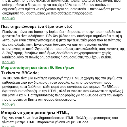
της Δ. Συζήτησης που θέλετε να απαντήσετε πρέπει πρώτα να ελέγχονται. Είναι
επίσης πιθανό ο διαχειριστής να σας έχει βάλει σε ομάδα των οποίων τα
δημοσιεύματα πρέπει να ελέγχονται πριν δημοσιευτούν. Επικοινωνήστε με τον
διαχειριστή του συστήματος για περισσότερες πληροφορίες.
Κορυφή
Πως σημειώνουμε ένα θέμα σαν νέο;
Πατώντας πάνω στο bump my topic πάει η δημοσίευση στην πρώτη σελίδα και
φαίνεται ότι είναι αδιάβαστη. Εάν δεν βλέπεις τον σύνδεσμο σημαίνει ότι αυτή η
λειτουργία είναι απενεργοποιημένη ή μετά την τελευταία φορά που το πάτησες
δεν έχει αλλάξει κάτι. Είναι ακόμη δυνατών να πάει στην πρώτη σελίδα
απαντώντας σε αυτό. Σιγουρέψου πρώτα όμως εάν ακολουθείς τους κανόνες της
Δ. Συζήτησης. Συνήθως αυτό όμως δεν θέλουν να χρησιμοποιείτε χωρίς
ιδιαίτερο λόγο σε παλιές δημοσιεύσεις ή δημοσιεύσεις που έχουν κλείσει.
Κορυφή
Μορφοποίηση και τύποι Θ. Ενοτήτων
Τι είναι το BBCode;
Το BBCode είναι μία ιδιαίτερη εφαρμογή της HTML, η χρήση της στα μηνύματα
καθορίζεται από τον διαχειριστή στο σύνολο, και από τον συντάκτη ενός
μηνύματος κατά βούληση, κάθε φορά που συντάσσει ένα κείμενο. Το BBCode
έχει παρόμοια σύνταξη με την HTML, αλλά οι εντολές περικλείωνται σε αγκύλες [
και ] αντί < και >. Για περισσότερες πληροφορίες για το BBCode δείτε τον οδηγό
που μπορείτε να βρείτε στη φόρμα δημοσίευσης.
Κορυφή
Μπορώ να χρησιμοποιήσω HTML;
Όχι. Δεν είναι δυνατό να δημοσιεύσετε σε HTML. Πολλές μορφοποιήσεις που
γίνονται με την HTML μπορούν να γίνουν και με BBCode.