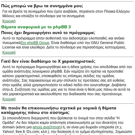
Πώς μπορώ να βρω τα συνημμένα μου;
Για να βρείτε τα συνημμένα που έχετε ανεβάσει, πηγαίνετε στον Πίνακα Ελέγχου
Μέλους και επιλέξτε το σύνδεσμο για τα συνημμένα.
Κορυφή
Θέματα αναφορικά με το phpBB 3
Ποιος έχει δημιουργήσει αυτό το πρόγραμμα;
Αυτό το πρόγραμμα (στην αυθεντική του έκδοση)έχει υλοποιηθεί, και ανήκει
πνευματικά
Στο phpBB Group
. Είναι διαθέσιμο υπό την GNU General Public
License και είναι ελεύθερο. Δείτε το σύνδεσμο για περισσότερες λεπτομέρειες.
Κορυφή
Γιατί δεν είναι διαθέσιμο το Χ χαρακτηριστικό;
Αυτό το πρόγραμμα δημιουργήθηκε και η άδεια χρήσης του αποδόθηκε από την
ομάδα ανάπτυξης λογισμικού phpBB. Εάν νομίζετε ότι πρέπει να προστεθεί
κάποιο χαρακτηριστικό, επισκεφθείτε τις επίσημες σελίδες της ομάδας
ανάπτυξης. Σας παρακαλούμε να μην στέλνετε τις προτάσεις σας απ ευθείας
στην ομάδα, αλλά χρησιμοποιήστε το ειδικό πεδίο στο sourceforge. Διαβάστε
στην Δ. Συζήτηση της ομάδας μας για το ποια είναι η θέση μας πάνω σε αυτά τα
νέα χαρακτηριστικά και ακολουθήστε την διαδικασία που σας προτείνουμε.
Κορυφή
Με ποιόν θα επικοινωνήσω σχετικά με νομικά ή θέματα
κατάχρησης πάνω στο σύστημα;
Σε οποιονδήποτε διαχειριστή που βρίσκεται το όνομά του στην σελίδα “Η
Ομάδα”. Αν δεν πάρετε καμία απάντηση επικοινωνήστε με τον ιδιοκτήτη του
domain (κάντε μια
whois αναζήτηση
) ή, αν είναι μια δωρεάν υπηρεσία (π.χ.
Yahoo!, free.fr, f2s.com, κλπ.), την διοίκηση ή το τμήμα εξυπηρέτησης. Σημειώστε