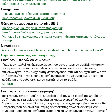
Πώς αφαιρώ την ενημέρωσή μου;
Συνημμένα
Τι συνημμένα επιτρέπονται σε αυτό το σύστημα;
Πώς μπορώ να βρω τα συνημμένα μου;
Θέματα αναφορικά με το phpBB 3
Ποιος έχει δημιουργήσει αυτό το πρόγραμμα;
Γιατί δεν είναι διαθέσιμο το Χ χαρακτηριστικό;
Με ποιόν θα επικοινωνήσω σχετικά με νομικά ή θέματα κατάχρησης πάνω στο
σύστημα;
Newsfeeds
Are your forums accessible as a newsfeed using RSS and Atom protocols?
Θέματα σύνδεσης και εγγραφής
Γιατί δεν μπορώ να συνδεθώ;
Υπάρχουν πολλοί και διάφοροι λόγοι που αυτό μπορεί να συμβεί. Καταρχήν,
σιγουρευτείτε ό,τι το όνομα μέλους και ο κωδικός είναι σωστά. Αν είναι,
επικοινωνήστε με τον Διαχειριστή για να σιγουρευτείτε ότι δεν έχετε αποκλειστεί
από την σελίδα. Είναι επίσης πιθανό ο Διαχειριστής να αντιμετωπίζει κάποιο
πρόβλημα στις ρυθμίσεις, και να χρειάζεται να το φτιάξει.
Κορυφή
Γιατί πρέπει να κάνω εγγραφή;
Ίσως να μην είναι απαραίτητο, εξαρτάται από τον διαχειριστή της δημόσιας
συζήτησης αν έχει ορίσει ότι πρέπει να κάνετε εγγραφή ούτως ώστε να
δημοσιεύετε μηνύματα. Ωστόσο, αν εγγραφείτε θα έχετε πρόσβαση σε πρόσθετες
υπηρεσίες που δεν είναι διαθέσιμες σε επισκέπτες όπως εικονίδια μελών
(avatars), προσωπικά μηνύματα, αποστολή και λήψη μηνυμάτων ηλεκτρονικού