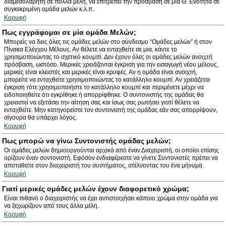
διαμεσολαβητή σε πολλά μέλη, να επιτρέπει την πρόσβαση σε μία Θ. Ενότητα σε
συγκεκριμένη ομάδα μελών κ.λ.π.
Κορυφή
Πως εγγράφομαι σε μία ομάδα Μελών;
Μπορείς να δεις όλες τις ομάδες μελών στο σύνδεσμο “Ομάδες μελών” ή στον
Πίνακα Ελέγχου Μέλους. Αν θέλετε να ενταχθείτε σε μια, κάντε το
χρησιμοποιώντας το σχετικό κουμπί. Δεν έχουν όλες οι ομάδες μελών ανοιχτή
πρόσβαση, ωστόσο. Μερικές χρειάζονται έγκριση για την εισαγωγή νέου μέλους,
μερικές είναι κλειστές και μερικές είναι κρυφές. Αν η ομάδα είναι ανοιχτή,
μπορείτε να ενταχθείτε χρησιμοποιώντας το κατάλληλο κουμπί. Αν χρειάζεται
έγκριση τότε χρησιμοποιήστε το κατάλληλο κουμπί και περιμένετε μέχρι να
ειδοποιηθείτε ότι εγκρίθηκε ή απορρίφθηκε. Ο συντονιστής της ομάδας θα
χρειαστεί να εξετάσει την αίτηση σας και ίσως σας ρωτήσει γιατί θέλετε να
ενταχθείτε. Μην κατηγορείστε τον συντονιστή της ομάδας εάν σας απορρίψουν,
σίγουρα θα υπάρχει λόγος.
Κορυφή
Πως μπορώ να γίνω Συντονιστής ομάδας μελών;
Οι ομάδες μελών δημιουργούνται αρχικά από έναν Διαχειριστή, οι οποίοι επίσης
ορίζουν έναν συντονιστή. Εφόσον ενδιαφέρεστε να γίνετε Συντονιστές πρέπει να
αποταθείτε στον διαχειριστή του συστήματος, στέλνοντας του ένα μήνυμα.
Κορυφή
Γιατί μερικές ομάδες μελών έχουν διαφορετικό χρώμα;
Είναι πιθανό ο διαχειριστής να έχει αντιστοιχήσει κάποιο χρώμα στην ομάδα για
να ξεχωρίζουν από τους άλλα μέλη.
Κορυφή