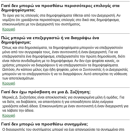
Γιατί δεν μπορώ να προσθέσω περισσότερες επιλογές στα
δημοψηφίσματα;
Το όριο για τις επιλογές στα δημοψηφίσματα τίθεται από τον Διαχειριστή. Αν
νομίζετε ότι χρειάζονται περισσότερες επιλογές στο δικό σας δημοψήφισμα,
επικοινωνήστε με τον Διαχειριστή του συστήματος.
Κορυφή
Πώς μπορώ να επεξεργαστώ ή να διαγράψω ένα
δημοψήφισμα;
Όπως και στα δημοσιεύματα, τα δημοψηφίσματα μπορούν να επεξεργαστούν
μόνο από τον συγγραφέα τους, έναν συντονιστή ή έναν Διαχειριστή. Για να
επεξεργαστείτε ένα δημοψήφισμα, επεξεργαστείτε την πρώτη δημοσίευση, διότι
είναι πάντα συνδεδεμένη με το δημοψήφισμα. Αν δεν έχει ψηφίσει κανείς, οι
χρήστες μπορούν να διαγράψουν ή να επεξεργαστούν τα δημοψηφίσματα.
Ωστόσο, Αν κάποιο μέλος έχει ήδη ψηφίσει, μόνο οι Συντονιστές ή οι Διαχειριστές
μπορούν να το επεξεργαστούν ή να το διαγράψουν. Αυτό αποτρέπει τη νόθευση
των αποτελεσμάτων.
Κορυφή
Γιατί δεν έχω πρόσβαση σε μια Δ. Συζήτηση;
Μερικές Δ. Συζητήσεις είναι αποκλειστικές για συγκεκριμένα μέλη ή ομάδες. Για
να δείτε, να διαβάσετε, να απαντήσετε ή για οποιαδήποτε άλλη ενέργεια
χρειάζεστε ειδική άδεια. Επικοινωνήστε με έναν συντονιστή ή έναν διαχειριστή για
να λάβατε την άδεια.
Κορυφή
Γιατί δεν μπορώ να προσθέσω συνημμένα;
Ο διαχειριστής του συστήματος μπορεί να έχει απαγορεύσει τα συνημμένα στη