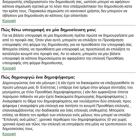
διαχειριστής επεξεργαστούν την δημοσίευσή σας, ωστόσο μπορεί να αφήσουν
κάποια σημείωση σχετικά με το λόγο που επεξεργάστηκαν την δημοσίευση κατα
την κρίση τους. Παρακαλώ σημειώστε οτι κανονικοί χρήστες δεν μπορούν να
σβήσουν μια δημοσίευση αν κάποιος έχει απαντήσει.
Κορυφή
Πώς θέτω υπογραφή σε μία δημοσίευση μου;
Για να βάλετε υπογραφή σε μια δημοσίευση πρέπει πρώτα να δημιουργήσετε μια
από το προφίλ σας. Όταν γίνει αυτό, μπορείτε να επιλέξετε το
Προσάρτηση
υπογραφής
στη φόρμα της δημοσίευσης για να προσθέσετε την υπογραφή σας.
Μπορείτε επίσης να προσθέσετε μια υπογραφή ως προεπιλογή αν επιλέξετε το
κατάλληλο κουμπί στο προφίλ σας. Αν το κάνετε, μπορείτε να μην βάλετε
υπογραφή σε κάποια δημοσιεύματα αν αφαιρέσετε την επιλογή Προσθήκη
υπογραφής στη φόρμα δημοσίευσης.
Κορυφή
Πώς δημιουργώ ένα δημοψήφισμα;
Δημιουργώντας ένα νέο μήνυμα ( ή εάν έχετε τα δικαιώματα να επεξεργασθείτε το
πρώτο μήνυμα μιας Θ. Ενότητας ) υπάρχει ένα τμήμα στην φόρμα σύνταξης του
μηνύματος με τίτλο Προσθήκη δημοψηφίσματος ( εάν δεν εμφανίζεται τίποτα
παρόμοιο πιθανόν να μην έχετε δικαιώματα δημιουργίας δημοψηφίσματος ).
Αναγράφετε το Θέμα του δημοψηφίσματος και τουλάχιστον δύο επιλογές προς
ψήφισμα ( αναγράψτε μία επιλογή και πατήστε το κουμπί Προσθήκη επιλογής ,
επαναλαμβάνοντας την διαδικασία για όσες επιλογές επιθυμείτε). Μπορείτε
επίσης να θέσετε τον αριθμό των επιλογών ενός μέλους που μπορεί να επιλέξει
“Επιλογές ανά μέλος”, χρονικό περιθώριο του δημοψηφίσματος (0 για χωρίς
χρονικά όρια) και τέλος την επιλογή να επιτρέψετε στα μέλη να τροποποιούν τις
δημοσιεύσεις τους.
Κορυφή