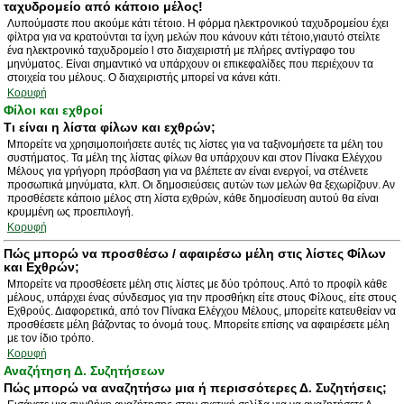
ταχυδρομείο από κάποιο μέλος!
Λυπούμαστε που ακούμε κάτι τέτοιο. Η φόρμα ηλεκτρονικού ταχυδρομείου έχει
φίλτρα για να κρατούνται τα ίχνη μελών που κάνουν κάτι τέτοιο,γιαυτό στείλτε
ένα ηλεκτρονικό ταχυδρομείο l στο διαχειριστή με πλήρες αντίγραφο του
μηνύματος. Είναι σημαντικό να υπάρχουν οι επικεφαλίδες που περιέχουν τα
στοιχεία του μέλους. Ο διαχειριστής μπορεί να κάνει κάτι.
Κορυφή
Φίλοι και εχθροί
Τι είναι η λίστα φίλων και εχθρών;
Μπορείτε να χρησιμοποιήσετε αυτές τις λίστες για να ταξινομήσετε τα μέλη του
συστήματος. Τα μέλη της λίστας φίλων θα υπάρχουν και στον Πίνακα Ελέγχου
Μέλους για γρήγορη πρόσβαση για να βλέπετε αν είναι ενεργοί, να στέλνετε
προσωπικά μηνύματα, κλπ. Οι δημοσιεύσεις αυτών των μελών θα ξεχωρίζουν. Αν
προσθέσετε κάποιο μέλος στη λίστα εχθρών, κάθε δημοσίευση αυτού θα είναι
κρυμμένη ως προεπιλογή.
Κορυφή
Πώς μπορώ να προσθέσω / αφαιρέσω μέλη στις λίστες Φίλων
και Εχθρών;
Μπορείτε να προσθέσετε μέλη στις λίστες με δύο τρόπους. Από το προφίλ κάθε
μέλους, υπάρχει ένας σύνδεσμος για την προσθήκη είτε στους Φίλους, είτε στους
Εχθρούς. Διαφορετικά, από τον Πίνακα Ελέγχου Μέλους, μπορείτε κατευθείαν να
προσθέσετε μέλη βάζοντας το όνομά τους. Μπορείτε επίσης να αφαιρέσετε μέλη
με τον ίδιο τρόπο.
Κορυφή
Αναζήτηση Δ. Συζητήσεων
Πώς μπορώ να αναζητήσω μια ή περισσότερες Δ. Συζητήσεις;