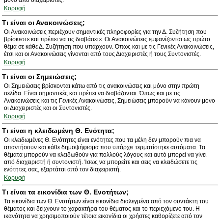
μόνο από διαχειριστές.
Κορυφή
Τι είναι οι Ανακοινώσεις;
Οι Ανακοινώσεις περιέχουν σημαντικές πληροφορίες για την Δ. Συζήτηση που
βρίσκεστε και πρέπει να τις διαβάσετε. Οι Ανακοινώσεις εμφανίζονται ως πρώτο
θέμα σε κάθε Δ. Συζήτηση που υπάρχουν. Όπως και με τις Γενικές Ανακοινώσεις,
έτσι και οι Ανακοινώσεις γίνονται από τους Διαχειριστές ή τους Συντονιστές.
Κορυφή
Τι είναι οι Σημειώσεις;
Οι Σημειώσεις βρίσκονται κάτω από τις ανακοινώσεις και μόνο στην πρώτη
σελίδα. Είναι σημαντικές και πρέπει να διαβάζονται. Όπως και με τις
Ανακοινώσεις και τις Γενικές Ανακοινώσεις, Σημειώσεις μπορούν να κάνουν μόνο
οι Διαχειριστές και οι Συντονιστές.
Κορυφή
Τι είναι η κλειδωμένη Θ. Ενότητα;
Οι κλειδωμένες Θ. Ενότητες είναι ενότητες που τα μέλη δεν μπορούν πια να
απαντήσουν και κάθε δημοψήφισμα που υπάρχει τερματίστηκε αυτόματα. Τα
θέματα μπορούν να κλειδωθούν για πολλούς λόγους και αυτό μπορεί να γίνει
από διαχειριστή ή συντονιστή. Ίσως να μπορείτε και σεις να κλειδώσετε τις
ενότητες σας, εξαρτάται από τον διαχειριστή.
Κορυφή
Τι είναι τα εικονίδια των Θ. Ενοτήτων;
Τα εικονίδια των Θ. Ενοτήτων είναι εικονίδια διαλεγμένα από τον συντάκτη του
θέματος και δείχνουν το χαρακτήρα του θέματος και το περιεχόμενό του. Η
ικανότητα να χρησιμοποιούν τέτοια εικονίδια οι χρήστες καθορίζετε από τον