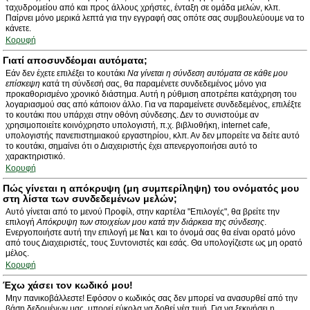
ταχυδρομείου από και προς άλλους χρήστες, ένταξη σε ομάδα μελών, κλπ.
Παίρνει μόνο μερικά λεπτά για την εγγραφή σας οπότε σας συμβουλεύουμε να το
κάνετε.
Κορυφή
Γιατί αποσυνδέομαι αυτόματα;
Εάν δεν έχετε επιλέξει το κουτάκι
Να γίνεται η σύνδεση αυτόματα σε κάθε μου
επίσκεψη
κατά τη σύνδεσή σας, θα παραμένετε συνδεδεμένος μόνο για
προκαθορισμένο χρονικό διάστημα. Αυτή η ρύθμιση αποτρέπει κατάχρηση του
λογαριασμού σας από κάποιον άλλο. Για να παραμείνετε συνδεδεμένος, επιλέξτε
το κουτάκι που υπάρχει στην οθόνη σύνδεσης. Δεν το συνιστούμε αν
χρησιμοποιείτε κοινόχρηστο υπολογιστή, π.χ. βιβλιοθήκη, internet cafe,
υπολογιστής πανεπιστημιακού εργαστηρίου, κλπ. Αν δεν μπορείτε να δείτε αυτό
το κουτάκι, σημαίνει ότι ο Διαχειριστής έχει απενεργοποιήσει αυτό το
χαρακτηριστικό.
Κορυφή
Πώς γίνεται η απόκρυψη (μη συμπερίληψη) του ονόματός μου
στη λίστα των συνδεδεμένων μελών;
Αυτό γίνεται από το μενού Προφίλ, στην καρτέλα "Επιλογές", θα βρείτε την
επιλογή
Απόκρυψη των στοιχείων μου κατά την διάρκεια της σύνδεσης
.
Ενεργοποιήστε αυτή την επιλογή με
Ναι
και το όνομά σας θα είναι ορατό μόνο
από τους Διαχειριστές, τους Συντονιστές και εσάς. Θα υπολογίζεστε ως μη ορατό
μέλος.
Κορυφή
Έχω χάσει τον κωδικό μου!
Μην πανικοβάλλεστε! Εφόσον ο κωδικός σας δεν μπορεί να ανασυρθεί από την
βάση δεδομένων μας, μπορεί εύκολα να δοθεί νέα τιμή. Για να ξεκινήσει η