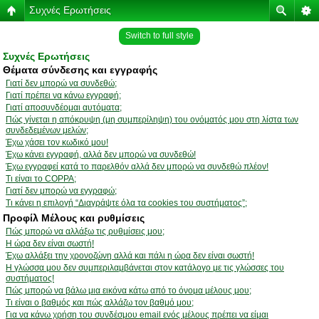
Συχνές Ερωτήσεις
Switch to full style
Συχνές Ερωτήσεις
Θέματα σύνδεσης και εγγραφής
Γιατί δεν μπορώ να συνδεθώ;
Γιατί πρέπει να κάνω εγγραφή;
Γιατί αποσυνδέομαι αυτόματα;
Πώς γίνεται η απόκρυψη (μη συμπερίληψη) του ονόματός μου στη λίστα των
συνδεδεμένων μελών;
Έχω χάσει τον κωδικό μου!
Έχω κάνει εγγραφή, αλλά δεν μπορώ να συνδεθώ!
Έχω εγγραφεί κατά το παρελθόν αλλά δεν μπορώ να συνδεθώ πλέον!
Τι είναι το COPPA;
Γιατί δεν μπορώ να εγγραφώ;
Τι κάνει η επιλογή “Διαγράψτε όλα τα cookies του συστήματος”;
Προφίλ Μέλους και ρυθμίσεις
Πώς μπορώ να αλλάξω τις ρυθμίσεις μου;
Η ώρα δεν είναι σωστή!
Έχω αλλάξει την χρονοζώνη αλλά και πάλι η ώρα δεν είναι σωστή!
Η γλώσσα μου δεν συμπεριλαμβάνεται στον κατάλογο με τις γλώσσες του
συστήματος!
Πώς μπορώ να βάλω μια εικόνα κάτω από το όνομα μέλους μου;
Τι είναι ο βαθμός και πώς αλλάζω τον βαθμό μου;
Για να κάνω χρήση του συνδέσμου email ενός μέλους πρέπει να είμαι