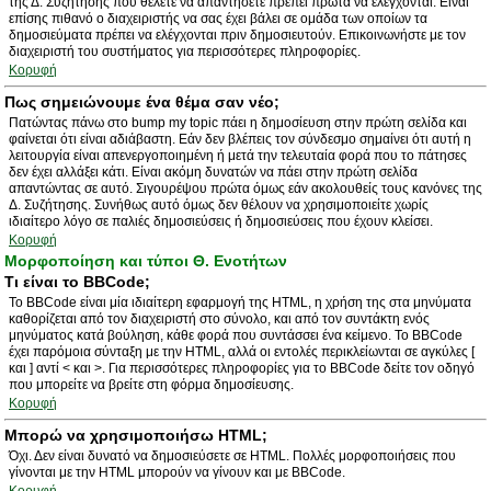
της Δ. Συζήτησης που θέλετε να απαντήσετε πρέπει πρώτα να ελέγχονται. Είναι
επίσης πιθανό ο διαχειριστής να σας έχει βάλει σε ομάδα των οποίων τα
δημοσιεύματα πρέπει να ελέγχονται πριν δημοσιευτούν. Επικοινωνήστε με τον
διαχειριστή του συστήματος για περισσότερες πληροφορίες.
Κορυφή
Πως σημειώνουμε ένα θέμα σαν νέο;
Πατώντας πάνω στο bump my topic πάει η δημοσίευση στην πρώτη σελίδα και
φαίνεται ότι είναι αδιάβαστη. Εάν δεν βλέπεις τον σύνδεσμο σημαίνει ότι αυτή η
λειτουργία είναι απενεργοποιημένη ή μετά την τελευταία φορά που το πάτησες
δεν έχει αλλάξει κάτι. Είναι ακόμη δυνατών να πάει στην πρώτη σελίδα
απαντώντας σε αυτό. Σιγουρέψου πρώτα όμως εάν ακολουθείς τους κανόνες της
Δ. Συζήτησης. Συνήθως αυτό όμως δεν θέλουν να χρησιμοποιείτε χωρίς
ιδιαίτερο λόγο σε παλιές δημοσιεύσεις ή δημοσιεύσεις που έχουν κλείσει.
Κορυφή
Μορφοποίηση και τύποι Θ. Ενοτήτων
Τι είναι το BBCode;
Το BBCode είναι μία ιδιαίτερη εφαρμογή της HTML, η χρήση της στα μηνύματα
καθορίζεται από τον διαχειριστή στο σύνολο, και από τον συντάκτη ενός
μηνύματος κατά βούληση, κάθε φορά που συντάσσει ένα κείμενο. Το BBCode
έχει παρόμοια σύνταξη με την HTML, αλλά οι εντολές περικλείωνται σε αγκύλες [
και ] αντί < και >. Για περισσότερες πληροφορίες για το BBCode δείτε τον οδηγό
που μπορείτε να βρείτε στη φόρμα δημοσίευσης.
Κορυφή
Μπορώ να χρησιμοποιήσω HTML;
Όχι. Δεν είναι δυνατό να δημοσιεύσετε σε HTML. Πολλές μορφοποιήσεις που
γίνονται με την HTML μπορούν να γίνουν και με BBCode.