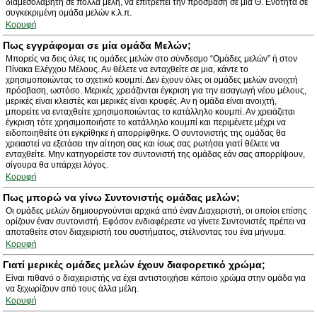
διαμεσολαβητή σε πολλά μέλη, να επιτρέπει την πρόσβαση σε μία Θ. Ενότητα σε
συγκεκριμένη ομάδα μελών κ.λ.π.
Κορυφή
Πως εγγράφομαι σε μία ομάδα Μελών;
Μπορείς να δεις όλες τις ομάδες μελών στο σύνδεσμο “Ομάδες μελών” ή στον
Πίνακα Ελέγχου Μέλους. Αν θέλετε να ενταχθείτε σε μια, κάντε το
χρησιμοποιώντας το σχετικό κουμπί. Δεν έχουν όλες οι ομάδες μελών ανοιχτή
πρόσβαση, ωστόσο. Μερικές χρειάζονται έγκριση για την εισαγωγή νέου μέλους,
μερικές είναι κλειστές και μερικές είναι κρυφές. Αν η ομάδα είναι ανοιχτή,
μπορείτε να ενταχθείτε χρησιμοποιώντας το κατάλληλο κουμπί. Αν χρειάζεται
έγκριση τότε χρησιμοποιήστε το κατάλληλο κουμπί και περιμένετε μέχρι να
ειδοποιηθείτε ότι εγκρίθηκε ή απορρίφθηκε. Ο συντονιστής της ομάδας θα
χρειαστεί να εξετάσει την αίτηση σας και ίσως σας ρωτήσει γιατί θέλετε να
ενταχθείτε. Μην κατηγορείστε τον συντονιστή της ομάδας εάν σας απορρίψουν,
σίγουρα θα υπάρχει λόγος.
Κορυφή
Πως μπορώ να γίνω Συντονιστής ομάδας μελών;
Οι ομάδες μελών δημιουργούνται αρχικά από έναν Διαχειριστή, οι οποίοι επίσης
ορίζουν έναν συντονιστή. Εφόσον ενδιαφέρεστε να γίνετε Συντονιστές πρέπει να
αποταθείτε στον διαχειριστή του συστήματος, στέλνοντας του ένα μήνυμα.
Κορυφή
Γιατί μερικές ομάδες μελών έχουν διαφορετικό χρώμα;
Είναι πιθανό ο διαχειριστής να έχει αντιστοιχήσει κάποιο χρώμα στην ομάδα για
να ξεχωρίζουν από τους άλλα μέλη.
Κορυφή