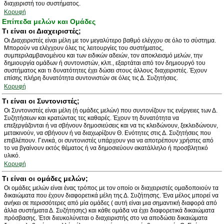
διαχειριστή του συστήματος.
Κορυφή
Επίπεδα μελών και Ομάδες
Τι είναι οι Διαχειριστές;
Οι Διαχειριστές είναι μέλη με τον μεγαλύτερο βαθμό ελέγχου σε όλο το σύστημα.
Μπορούν να ελέγχουν όλες τις λειτουργίες του συστήματος,
συμπεριλαμβανομένου και των ειδικών αδειών, τον αποκλεισμό μελών, την
δημιουργία ομάδων ή συντονιστών, κλπ., εξαρτάται από τον δημιουργό του
συστήματος και τι δυνατότητες έχει δώσει στους άλλους διαχειριστές. Έχουν
επίσης πλήρη δυνατότητα συντονιστών σε όλες τις Δ. Συζητήσεις.
Κορυφή
Τι είναι οι Συντονιστές;
Οι Συντονιστές είναι μέλη (ή ομάδες μελών) που συντονίζουν τις ενέργειες των Δ.
Συζητήσεων και κρατώντας τες καθαρές. Έχουν τη δυνατότητα να
επεξεργάζονται ή να σβήνουν δημοσιεύσεις και να τις κλειδώνουν, ξεκλειδώνουν,
μετακινούν, να σβήνουν ή να διαχωρίζουν Θ. Ενότητες στις Δ. Συζητήσεις που
επιβλέπουν. Γενικά, οι συντονιστές υπάρχουν για να αποτρέπουν χρήστες από
το να βγαίνουν εκτός θέματος ή να δημοσιεύουν ακατάλληλο ή προσβλητικό
υλικό.
Κορυφή
Τι είναι οι ομάδες μελών;
Οι ομάδες μελών είναι ένας τρόπος με τον οποίο οι διαχειριστές ομαδοποιούν τα
δικαιώματα που έχουν διαφορετικά μέλη της Δ. Συζήτησης. Ένα μέλος μπορεί να
ανήκει σε περισσότερες από μία ομάδες ( αυτή είναι μια σημαντική διαφορά από
άλλα συστήματα Δ. Συζήτησης) και κάθε ομάδα να έχει διαφορετικά δικαιώματα
πρόσβασης. Έτσι διευκολύνεται ο διαχειριστής στο να αποδώσει δικαιώματα