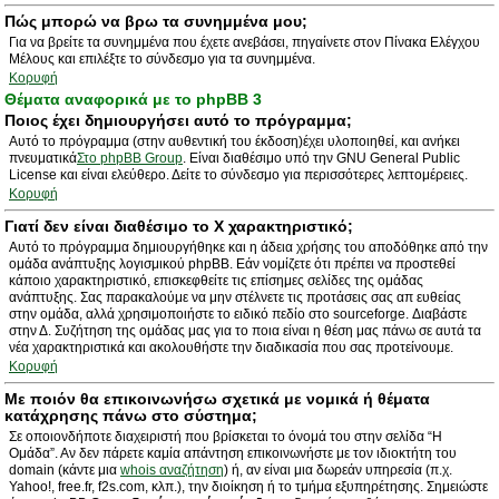
Πώς μπορώ να βρω τα συνημμένα μου;
Για να βρείτε τα συνημμένα που έχετε ανεβάσει, πηγαίνετε στον Πίνακα Ελέγχου
Μέλους και επιλέξτε το σύνδεσμο για τα συνημμένα.
Κορυφή
Θέματα αναφορικά με το phpBB 3
Ποιος έχει δημιουργήσει αυτό το πρόγραμμα;
Αυτό το πρόγραμμα (στην αυθεντική του έκδοση)έχει υλοποιηθεί, και ανήκει
πνευματικά
Στο phpBB Group
. Είναι διαθέσιμο υπό την GNU General Public
License και είναι ελεύθερο. Δείτε το σύνδεσμο για περισσότερες λεπτομέρειες.
Κορυφή
Γιατί δεν είναι διαθέσιμο το Χ χαρακτηριστικό;
Αυτό το πρόγραμμα δημιουργήθηκε και η άδεια χρήσης του αποδόθηκε από την
ομάδα ανάπτυξης λογισμικού phpBB. Εάν νομίζετε ότι πρέπει να προστεθεί
κάποιο χαρακτηριστικό, επισκεφθείτε τις επίσημες σελίδες της ομάδας
ανάπτυξης. Σας παρακαλούμε να μην στέλνετε τις προτάσεις σας απ ευθείας
στην ομάδα, αλλά χρησιμοποιήστε το ειδικό πεδίο στο sourceforge. Διαβάστε
στην Δ. Συζήτηση της ομάδας μας για το ποια είναι η θέση μας πάνω σε αυτά τα
νέα χαρακτηριστικά και ακολουθήστε την διαδικασία που σας προτείνουμε.
Κορυφή
Με ποιόν θα επικοινωνήσω σχετικά με νομικά ή θέματα
κατάχρησης πάνω στο σύστημα;
Σε οποιονδήποτε διαχειριστή που βρίσκεται το όνομά του στην σελίδα “Η
Ομάδα”. Αν δεν πάρετε καμία απάντηση επικοινωνήστε με τον ιδιοκτήτη του
domain (κάντε μια
whois αναζήτηση
) ή, αν είναι μια δωρεάν υπηρεσία (π.χ.
Yahoo!, free.fr, f2s.com, κλπ.), την διοίκηση ή το τμήμα εξυπηρέτησης. Σημειώστε