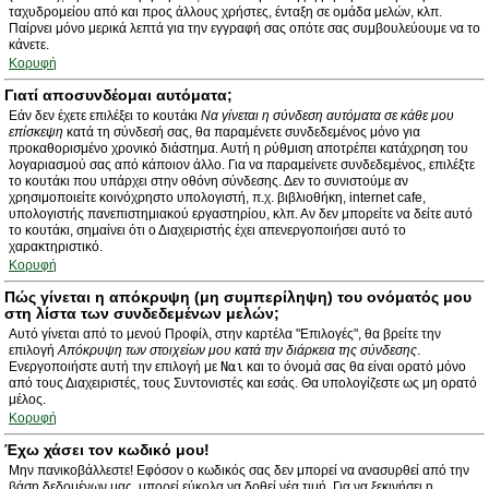
ταχυδρομείου από και προς άλλους χρήστες, ένταξη σε ομάδα μελών, κλπ.
Παίρνει μόνο μερικά λεπτά για την εγγραφή σας οπότε σας συμβουλεύουμε να το
κάνετε.
Κορυφή
Γιατί αποσυνδέομαι αυτόματα;
Εάν δεν έχετε επιλέξει το κουτάκι
Να γίνεται η σύνδεση αυτόματα σε κάθε μου
επίσκεψη
κατά τη σύνδεσή σας, θα παραμένετε συνδεδεμένος μόνο για
προκαθορισμένο χρονικό διάστημα. Αυτή η ρύθμιση αποτρέπει κατάχρηση του
λογαριασμού σας από κάποιον άλλο. Για να παραμείνετε συνδεδεμένος, επιλέξτε
το κουτάκι που υπάρχει στην οθόνη σύνδεσης. Δεν το συνιστούμε αν
χρησιμοποιείτε κοινόχρηστο υπολογιστή, π.χ. βιβλιοθήκη, internet cafe,
υπολογιστής πανεπιστημιακού εργαστηρίου, κλπ. Αν δεν μπορείτε να δείτε αυτό
το κουτάκι, σημαίνει ότι ο Διαχειριστής έχει απενεργοποιήσει αυτό το
χαρακτηριστικό.
Κορυφή
Πώς γίνεται η απόκρυψη (μη συμπερίληψη) του ονόματός μου
στη λίστα των συνδεδεμένων μελών;
Αυτό γίνεται από το μενού Προφίλ, στην καρτέλα "Επιλογές", θα βρείτε την
επιλογή
Απόκρυψη των στοιχείων μου κατά την διάρκεια της σύνδεσης
.
Ενεργοποιήστε αυτή την επιλογή με
Ναι
και το όνομά σας θα είναι ορατό μόνο
από τους Διαχειριστές, τους Συντονιστές και εσάς. Θα υπολογίζεστε ως μη ορατό
μέλος.
Κορυφή
Έχω χάσει τον κωδικό μου!
Μην πανικοβάλλεστε! Εφόσον ο κωδικός σας δεν μπορεί να ανασυρθεί από την
βάση δεδομένων μας, μπορεί εύκολα να δοθεί νέα τιμή. Για να ξεκινήσει η