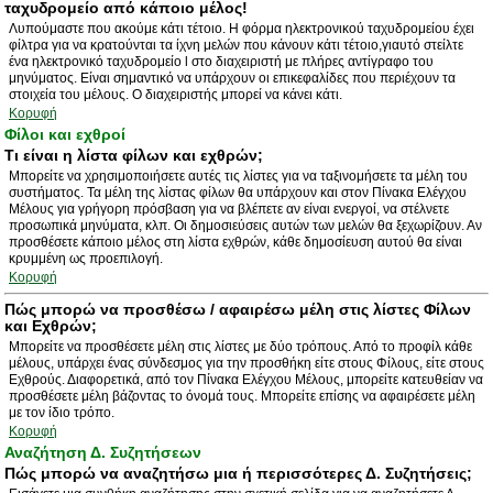
ταχυδρομείο από κάποιο μέλος!
Λυπούμαστε που ακούμε κάτι τέτοιο. Η φόρμα ηλεκτρονικού ταχυδρομείου έχει
φίλτρα για να κρατούνται τα ίχνη μελών που κάνουν κάτι τέτοιο,γιαυτό στείλτε
ένα ηλεκτρονικό ταχυδρομείο l στο διαχειριστή με πλήρες αντίγραφο του
μηνύματος. Είναι σημαντικό να υπάρχουν οι επικεφαλίδες που περιέχουν τα
στοιχεία του μέλους. Ο διαχειριστής μπορεί να κάνει κάτι.
Κορυφή
Φίλοι και εχθροί
Τι είναι η λίστα φίλων και εχθρών;
Μπορείτε να χρησιμοποιήσετε αυτές τις λίστες για να ταξινομήσετε τα μέλη του
συστήματος. Τα μέλη της λίστας φίλων θα υπάρχουν και στον Πίνακα Ελέγχου
Μέλους για γρήγορη πρόσβαση για να βλέπετε αν είναι ενεργοί, να στέλνετε
προσωπικά μηνύματα, κλπ. Οι δημοσιεύσεις αυτών των μελών θα ξεχωρίζουν. Αν
προσθέσετε κάποιο μέλος στη λίστα εχθρών, κάθε δημοσίευση αυτού θα είναι
κρυμμένη ως προεπιλογή.
Κορυφή
Πώς μπορώ να προσθέσω / αφαιρέσω μέλη στις λίστες Φίλων
και Εχθρών;
Μπορείτε να προσθέσετε μέλη στις λίστες με δύο τρόπους. Από το προφίλ κάθε
μέλους, υπάρχει ένας σύνδεσμος για την προσθήκη είτε στους Φίλους, είτε στους
Εχθρούς. Διαφορετικά, από τον Πίνακα Ελέγχου Μέλους, μπορείτε κατευθείαν να
προσθέσετε μέλη βάζοντας το όνομά τους. Μπορείτε επίσης να αφαιρέσετε μέλη
με τον ίδιο τρόπο.
Κορυφή
Αναζήτηση Δ. Συζητήσεων
Πώς μπορώ να αναζητήσω μια ή περισσότερες Δ. Συζητήσεις;