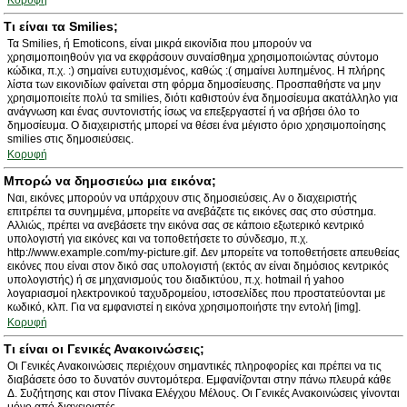
Κορυφή
Τι είναι τα Smilies;
Τα Smilies, ή Emoticons, είναι μικρά εικονίδια που μπορούν να
χρησιμοποιηθούν για να εκφράσουν συναίσθημα χρησιμοποιώντας σύντομο
κώδικα, π.χ. :) σημαίνει ευτυχισμένος, καθώς :( σημαίνει λυπημένος. Η πλήρης
λίστα των εικονιδίων φαίνεται στη φόρμα δημοσίευσης. Προσπαθήστε να μην
χρησιμοποιείτε πολύ τα smilies, διότι καθιστούν ένα δημοσίευμα ακατάλληλο για
ανάγνωση και ένας συντονιστής ίσως να επεξεργαστεί ή να σβήσει όλο το
δημοσίευμα. Ο διαχειριστής μπορεί να θέσει ένα μέγιστο όριο χρησιμοποίησης
smilies στις δημοσιεύσεις.
Κορυφή
Μπορώ να δημοσιεύω μια εικόνα;
Ναι, εικόνες μπορούν να υπάρχουν στις δημοσιεύσεις. Αν ο διαχειριστής
επιτρέπει τα συνημμένα, μπορείτε να ανεβάζετε τις εικόνες σας στο σύστημα.
Αλλιώς, πρέπει να ανεβάσετε την εικόνα σας σε κάποιο εξωτερικό κεντρικό
υπολογιστή για εικόνες και να τοποθετήσετε το σύνδεσμο, π.χ.
http://www.example.com/my-picture.gif. Δεν μπορείτε να τοποθετήσετε απευθείας
εικόνες που είναι στον δικό σας υπολογιστή (εκτός αν είναι δημόσιος κεντρικός
υπολογιστής) ή σε μηχανισμούς του διαδικτύου, π.χ. hotmail ή yahoo
λογαριασμοί ηλεκτρονικού ταχυδρομείου, ιστοσελίδες που προστατεύονται με
κωδικό, κλπ. Για να εμφανιστεί η εικόνα χρησιμοποιήστε την εντολή [img].
Κορυφή
Τι είναι οι Γενικές Ανακοινώσεις;
Οι Γενικές Ανακοινώσεις περιέχουν σημαντικές πληροφορίες και πρέπει να τις
διαβάσετε όσο το δυνατόν συντομότερα. Εμφανίζονται στην πάνω πλευρά κάθε
Δ. Συζήτησης και στον Πίνακα Ελέγχου Μέλους. Οι Γενικές Ανακοινώσεις γίνονται