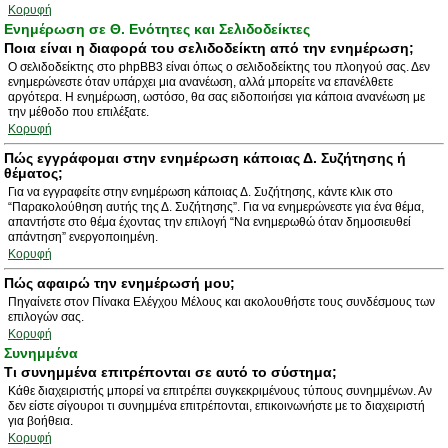
Κορυφή
Ενημέρωση σε Θ. Ενότητες και Σελιδοδείκτες
Ποια είναι η διαφορά του σελιδοδείκτη από την ενημέρωση;
Ο σελιδοδείκτης στο phpBB3 είναι όπως ο σελιδοδείκτης του πλοηγού σας. Δεν
ενημερώνεστε όταν υπάρχει μια ανανέωση, αλλά μπορείτε να επανέλθετε
αργότερα. Η ενημέρωση, ωστόσο, θα σας ειδοποιήσει για κάποια ανανέωση με
την μέθοδο που επιλέξατε.
Κορυφή
Πώς εγγράφομαι στην ενημέρωση κάποιας Δ. Συζήτησης ή
θέματος;
Για να εγγραφείτε στην ενημέρωση κάποιας Δ. Συζήτησης, κάντε κλικ στο
“Παρακολούθηση αυτής της Δ. Συζήτησης”. Για να ενημερώνεστε για ένα θέμα,
απαντήστε στο θέμα έχοντας την επιλογή “Να ενημερωθώ όταν δημοσιευθεί
απάντηση” ενεργοποιημένη.
Κορυφή
Πώς αφαιρώ την ενημέρωσή μου;
Πηγαίνετε στον Πίνακα Ελέγχου Μέλους και ακολουθήστε τους συνδέσμους των
επιλογών σας.
Κορυφή
Συνημμένα
Τι συνημμένα επιτρέπονται σε αυτό το σύστημα;
Κάθε διαχειριστής μπορεί να επιτρέπει συγκεκριμένους τύπους συνημμένων. Αν
δεν είστε σίγουροι τι συνημμένα επιτρέπονται, επικοινωνήστε με το διαχειριστή
για βοήθεια.
Κορυφή