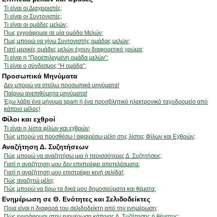
Τι είναι οι Διαχειριστές;
Τι είναι οι Συντονιστές;
Τι είναι οι ομάδες μελών;
Πως εγγράφομαι σε μία ομάδα Μελών;
Πως μπορώ να γίνω Συντονιστής ομάδας μελών;
Γιατί μερικές ομάδες μελών έχουν διαφορετικό χρώμα;
Τι είναι η “Προεπιλεγμένη ομάδα μελών”;
Τι είναι ο σύνδεσμος "Η ομάδα”;
Προσωπικά Μηνύματα
Δεν μπορώ να στείλω προσωπικά μηνύματα!
Παίρνω ανεπιθύμητα μηνύματα!
Έχω λάβει ένα μήνυμα spam ή ένα προσβλητικό ηλεκτρονικό ταχυδρομείο από
κάποιο μέλος!
Φίλοι και εχθροί
Τι είναι η λίστα φίλων και εχθρών;
Πώς μπορώ να προσθέσω / αφαιρέσω μέλη στις λίστες Φίλων και Εχθρών;
Αναζήτηση Δ. Συζητήσεων
Πώς μπορώ να αναζητήσω μια ή περισσότερες Δ. Συζητήσεις;
Γιατί η αναζήτηση μου δεν επιστρέφει αποτελέσματα;
Γιατί η αναζήτηση μου επιστρέφει κενή σελίδα!;
Πώς αναζητώ μέλη;
Πώς μπορώ να βρω τα δικά μου δημοσιεύματα και θέματα;
Ενημέρωση σε Θ. Ενότητες και Σελιδοδείκτες
Ποια είναι η διαφορά του σελιδοδείκτη από την ενημέρωση;
Πώς εγγράφομαι στην ενημέρωση κάποιας Δ. Συζήτησης ή θέματος;