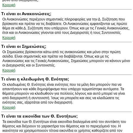
μόνο από διαχειριστές.
Κορυφή
Τι είναι οι Ανακοινώσεις;
Οι Ανακοινώσεις περιέχουν σημαντικές πληροφορίες για την Δ. Συζήτηση που
βρίσκεστε και πρέπει να τις διαβάσετε. Οι Ανακοινώσεις εμφανίζονται ως πρώτο
θέμα σε κάθε Δ. Συζήτηση που υπάρχουν. Όπως και με τις Γενικές Ανακοινώσεις,
έτσι και οι Ανακοινώσεις γίνονται από τους Διαχειριστές ή τους Συντονιστές.
Κορυφή
Τι είναι οι Σημειώσεις;
Οι Σημειώσεις βρίσκονται κάτω από τις ανακοινώσεις και μόνο στην πρώτη
σελίδα. Είναι σημαντικές και πρέπει να διαβάζονται. Όπως και με τις
Ανακοινώσεις και τις Γενικές Ανακοινώσεις, Σημειώσεις μπορούν να κάνουν μόνο
οι Διαχειριστές και οι Συντονιστές.
Κορυφή
Τι είναι η κλειδωμένη Θ. Ενότητα;
Οι κλειδωμένες Θ. Ενότητες είναι ενότητες που τα μέλη δεν μπορούν πια να
απαντήσουν και κάθε δημοψήφισμα που υπάρχει τερματίστηκε αυτόματα. Τα
θέματα μπορούν να κλειδωθούν για πολλούς λόγους και αυτό μπορεί να γίνει
από διαχειριστή ή συντονιστή. Ίσως να μπορείτε και σεις να κλειδώσετε τις
ενότητες σας, εξαρτάται από τον διαχειριστή.
Κορυφή
Τι είναι τα εικονίδια των Θ. Ενοτήτων;
Τα εικονίδια των Θ. Ενοτήτων είναι εικονίδια διαλεγμένα από τον συντάκτη του
θέματος και δείχνουν το χαρακτήρα του θέματος και το περιεχόμενό του. Η
ικανότητα να χρησιμοποιούν τέτοια εικονίδια οι χρήστες καθορίζετε από τον