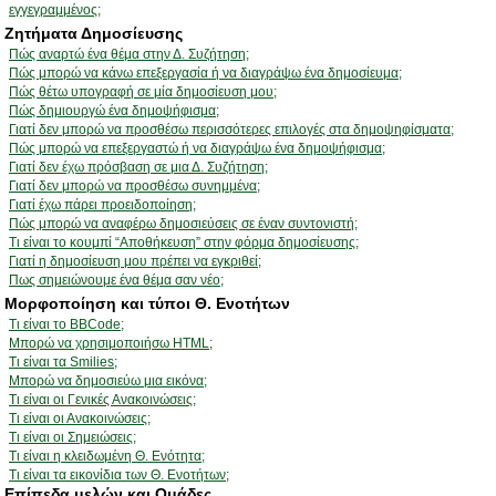
εγγεγραμμένος;
Ζητήματα Δημοσίευσης
Πώς αναρτώ ένα θέμα στην Δ. Συζήτηση;
Πώς μπορώ να κάνω επεξεργασία ή να διαγράψω ένα δημοσίευμα;
Πώς θέτω υπογραφή σε μία δημοσίευση μου;
Πώς δημιουργώ ένα δημοψήφισμα;
Γιατί δεν μπορώ να προσθέσω περισσότερες επιλογές στα δημοψηφίσματα;
Πώς μπορώ να επεξεργαστώ ή να διαγράψω ένα δημοψήφισμα;
Γιατί δεν έχω πρόσβαση σε μια Δ. Συζήτηση;
Γιατί δεν μπορώ να προσθέσω συνημμένα;
Γιατί έχω πάρει προειδοποίηση;
Πώς μπορώ να αναφέρω δημοσιεύσεις σε έναν συντονιστή;
Τι είναι το κουμπί “Αποθήκευση” στην φόρμα δημοσίευσης;
Γιατί η δημοσίευση μου πρέπει να εγκριθεί;
Πως σημειώνουμε ένα θέμα σαν νέο;
Μορφοποίηση και τύποι Θ. Ενοτήτων
Τι είναι το BBCode;
Μπορώ να χρησιμοποιήσω HTML;
Τι είναι τα Smilies;
Μπορώ να δημοσιεύω μια εικόνα;
Τι είναι οι Γενικές Ανακοινώσεις;
Τι είναι οι Ανακοινώσεις;
Τι είναι οι Σημειώσεις;
Τι είναι η κλειδωμένη Θ. Ενότητα;
Τι είναι τα εικονίδια των Θ. Ενοτήτων;
Επίπεδα μελών και Ομάδες