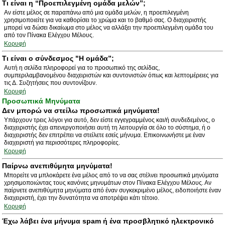
Τι είναι η “Προεπιλεγμένη ομάδα μελών”;
Αν είστε μέλος σε παραπάνω από μια ομάδα μελών, η προεπιλεγμένη
χρησιμοποιείτε για να καθορίσει το χρώμα και το βαθμό σας. Ο διαχειριστής
μπορεί να δώσει δικαίωμα στο μέλος να αλλάξει την προεπιλεγμένη ομάδα του
από τον Πίνακα Ελέγχου Μέλους.
Κορυφή
Τι είναι ο σύνδεσμος "Η ομάδα”;
Αυτή η σελίδα πληροφορεί για το προσωπικό της σελίδας,
συμπεριλαμβανομένου διαχειριστών και συντονιστών όπως και λεπτομέρειες για
τις Δ. Συζητήσεις που συντονίζουν.
Κορυφή
Προσωπικά Μηνύματα
Δεν μπορώ να στείλω προσωπικά μηνύματα!
Υπάρχουν τρεις λόγοι για αυτό, δεν είστε εγγεγραμμένος και/ή συνδεδεμένος, ο
διαχειριστής έχει απενεργοποιήσει αυτή τη λειτουργία σε όλο το σύστημα, ή ο
διαχειριστής δεν επιτρέπει να στείλετε εσείς μήνυμα. Επικοινωνήστε με έναν
διαχειριστή για περισσότερες πληροφορίες.
Κορυφή
Παίρνω ανεπιθύμητα μηνύματα!
Μπορείτε να μπλοκάρετε ένα μέλος από το να σας στέλνει προσωπικά μηνύματα
χρησιμοποιώντας τους κανόνες μηνυμάτων στον Πίνακα Ελέγχου Μέλους. Αν
παίρνετε ανεπιθύμητα μηνύματα από έναν συγκεκριμένο μέλος, ειδοποιήστε έναν
διαχειριστή, έχει την δυνατότητα να αποτρέψει κάτι τέτοιο.
Κορυφή
Έχω λάβει ένα μήνυμα spam ή ένα προσβλητικό ηλεκτρονικό