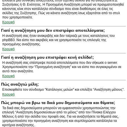
Εισάγετε μια συνθήκη αναζήτησης στην σχετική σελίδα για να αναζητήσετε Δ.
Συζητήσεις ή Θ. Ενότητες. Η Προηγμένη Αναζήτηση μπορεί να πραγματοποιηθεί
κάνοντας κλικ στον κατάλληλο σύνδεσμο που είναι διαθέσιμος σε όλες τις
σελίδες της Συζήτησης. Πώς να κάνετε αναζήτηση ίσως εξαρτάται από το στυλ
που χρησιμοποιείτε.
Κορυφή
Γιατί η αναζήτηση μου δεν επιστρέφει αποτελέσματα;
Η αναζήτησή σας ήταν ανακριβής και δεν ταίριαζε με τους καταλόγους του
phpBB3. Να είστε πιο ακριβείς και να χρησιμοποιείτε τις επιλογές της
προηγμένης αναζήτησης.
Κορυφή
Γιατί η αναζήτηση μου επιστρέφει κενή σελίδα!;
Η αναζήτησή σας επέστρεψε πολλά αποτελέσματα που δεν σήκωσε ο server.
Χρησιμοποιείστε την “Προηγμένη αναζήτηση” και να είστε πιο συγκεκριμένοι σε
αυτό που αναζητάτε.
Κορυφή
Πώς αναζητώ μέλη;
Επισκεφθείτε τον σύνδεσμο "Κατάλογος μελών" και επιλέξτε “Αναζήτηση μέλους”.
Κορυφή
Πώς μπορώ να βρω τα δικά μου δημοσιεύματα και θέματα;
Τα δικά σας δημοσιεύματα μπορούν να εμφανιστούν χρησιμοποιώντας την
επιλογή “Αναζήτηση δημοσιεύσεων από το μέλος” από τον Πίνακα Ελέγχου
Μέλους ή από την σελίδα του προφίλ σας. Για να αναζητήσετε τα θέματά σας,
χρησιμοποιείστε την προηγμένη αναζήτηση και συμπληρώστε κατάλληλα τα
κριτήρια αναζήτησης.