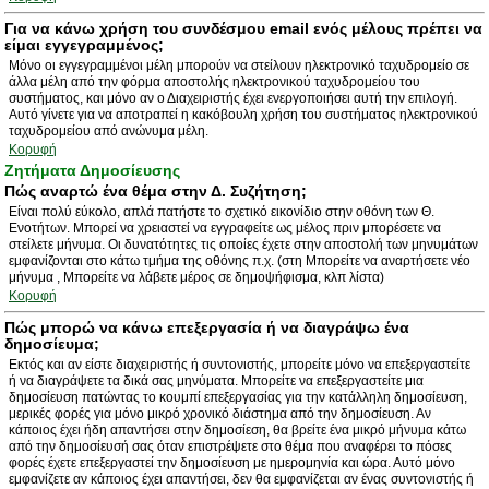
Για να κάνω χρήση του συνδέσμου email ενός μέλους πρέπει να
είμαι εγγεγραμμένος;
Μόνο οι εγγεγραμμένοι μέλη μπορούν να στείλουν ηλεκτρονικό ταχυδρομείο σε
άλλα μέλη από την φόρμα αποστολής ηλεκτρονικού ταχυδρομείου του
συστήματος, και μόνο αν ο Διαχειριστής έχει ενεργοποιήσει αυτή την επιλογή.
Αυτό γίνετε για να αποτραπεί η κακόβουλη χρήση του συστήματος ηλεκτρονικού
ταχυδρομείου από ανώνυμα μέλη.
Κορυφή
Ζητήματα Δημοσίευσης
Πώς αναρτώ ένα θέμα στην Δ. Συζήτηση;
Είναι πολύ εύκολο, απλά πατήστε το σχετικό εικονίδιο στην οθόνη των Θ.
Ενοτήτων. Μπορεί να χρειαστεί να εγγραφείτε ως μέλος πριν μπορέσετε να
στείλετε μήνυμα. Οι δυνατότητες τις οποίες έχετε στην αποστολή των μηνυμάτων
εμφανίζονται στο κάτω τμήμα της οθόνης π.χ. (στη Μπορείτε να αναρτήσετε νέο
μήνυμα , Μπορείτε να λάβετε μέρος σε δημοψήφισμα, κλπ λίστα)
Κορυφή
Πώς μπορώ να κάνω επεξεργασία ή να διαγράψω ένα
δημοσίευμα;
Εκτός και αν είστε διαχειριστής ή συντονιστής, μπορείτε μόνο να επεξεργαστείτε
ή να διαγράψετε τα δικά σας μηνύματα. Μπορείτε να επεξεργαστείτε μια
δημοσίευση πατώντας το κουμπί επεξεργασίας για την κατάλληλη δημοσίευση,
μερικές φορές για μόνο μικρό χρονικό διάστημα από την δημοσίευση. Αν
κάποιος έχει ήδη απαντήσει στην δημοσίεση, θα βρείτε ένα μικρό μήνυμα κάτω
από την δημοσίευσή σας όταν επιστρέψετε στο θέμα που αναφέρει το πόσες
φορές έχετε επεξεργαστεί την δημοσίευση με ημερομηνία και ώρα. Αυτό μόνο
εμφανίζετε αν κάποιος έχει απαντήσει, δεν θα εμφανίζεται αν ένας συντονιστής ή