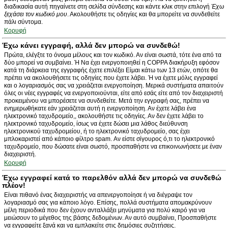
διαδικασία αυτή πηγαίνετε στη σελίδα σύνδεσης και κάντε κλικ στην επιλογή
Έχω
ξεχάσει τον κωδικό μου
. Ακολουθήστε τις οδηγίες και θα μπορείτε να συνδεθείτε
πάλι σύντομα.
Κορυφή
Έχω κάνει εγγραφή, αλλά δεν μπορώ να συνδεθώ!
Πρώτα, ελέγξτε το όνομα μέλους και τον κωδικό. Αν είναι σωστά, τότε ένα από τα
δύο μπορεί να συμβαίνει. Ή Να έχει ενεργοποιηθεί η COPPA διακήρυξη εφόσον
κατά τη διάρκεια της εγγραφής έχετε επιλέξει Είμαι κάτω των 13 ετών, οπότε θα
πρέπει να ακολουθήσετε τις οδηγίες που έχετε λάβει. Ή να έχετε μόλις εγγραφεί
και ο λογαριασμός σας να χρειάζεται ενεργοποίηση. Μερικά συστήματα απαιτούν
όλες οι νέες εγγραφές να ενεργοποιούνται, είτε από εσάς είτε από τον διαχειριστή
προκειμένου να μπορέσετε να συνδεθείτε. Μετά την εγγραφή σας, πρέπει να
ενημερωθήκατε εάν χρειάζεται αυτή η ενεργοποίηση. Αν έχετε λάβει ένα
ηλεκτρονικό ταχυδρομείο,, ακολουθήστε τις οδηγίες. Αν δεν έχετε λάβει το
ηλεκτρονικό ταχυδρομείο, ίσως να έχετε δώσει μια λάθος διεύθυνση
ηλεκτρονικού ταχυδρομείου, ή το ηλεκτρονικό ταχυδρομείο, σας έχει
μπλοκαριστεί από κάποιο φίλτρο spam. Αν είστε σίγουρος ό,τι το ηλεκτρονικό
ταχυδρομείο, που δώσατε είναι σωστό, προσπαθήστε να επικοινωνήσετε με έναν
διαχειριστή.
Κορυφή
Έχω εγγραφεί κατά το παρελθόν αλλά δεν μπορώ να συνδεθώ
πλέον!
Είναι πιθανό ένας διαχειριστής να απενεργοποίησε ή να διέγραψε τον
λογαριασμό σας για κάποιο λόγο. Επίσης, πολλά συστήματα απομακρύνουν
μέλη περιοδικά που δεν έχουν ανταλλάξει μηνύματα για πολύ καιρό για να
μειώσουν το μέγεθος της βάσης δεδομένων. Αν αυτό συμβαίνει, Προσπαθήστε
να εγγραφείτε ξανά και να εμπλακείτε στις δημόσιες συζητήσεις.