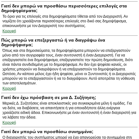
Γιατί δεν μπορώ να προσθέσω περισσότερες επιλογές στα
δημοψηφίσματα;
Το όριο για τις επιλογές στα δημοψηφίσματα τίθεται από τον Διαχειριστή. Αν
νομίζετε ότι χρειάζονται περισσότερες επιλογές στο δικό σας δημοψήφισμα,
επικοινωνήστε με τον Διαχειριστή του συστήματος.
Κορυφή
Πώς μπορώ να επεξεργαστώ ή να διαγράψω ένα
δημοψήφισμα;
Όπως και στα δημοσιεύματα, τα δημοψηφίσματα μπορούν να επεξεργαστούν
μόνο από τον συγγραφέα τους, έναν συντονιστή ή έναν Διαχειριστή. Για να
επεξεργαστείτε ένα δημοψήφισμα, επεξεργαστείτε την πρώτη δημοσίευση, διότι
είναι πάντα συνδεδεμένη με το δημοψήφισμα. Αν δεν έχει ψηφίσει κανείς, οι
χρήστες μπορούν να διαγράψουν ή να επεξεργαστούν τα δημοψηφίσματα.
Ωστόσο, Αν κάποιο μέλος έχει ήδη ψηφίσει, μόνο οι Συντονιστές ή οι Διαχειριστές
μπορούν να το επεξεργαστούν ή να το διαγράψουν. Αυτό αποτρέπει τη νόθευση
των αποτελεσμάτων.
Κορυφή
Γιατί δεν έχω πρόσβαση σε μια Δ. Συζήτηση;
Μερικές Δ. Συζητήσεις είναι αποκλειστικές για συγκεκριμένα μέλη ή ομάδες. Για
να δείτε, να διαβάσετε, να απαντήσετε ή για οποιαδήποτε άλλη ενέργεια
χρειάζεστε ειδική άδεια. Επικοινωνήστε με έναν συντονιστή ή έναν διαχειριστή για
να λάβατε την άδεια.
Κορυφή
Γιατί δεν μπορώ να προσθέσω συνημμένα;
Ο διαχειριστής του συστήματος μπορεί να έχει απαγορεύσει τα συνημμένα στη