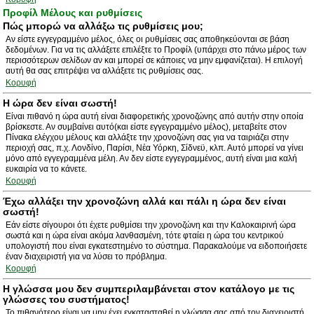
Προφίλ Μέλους και ρυθμίσεις
Πώς μπορώ να αλλάξω τις ρυθμίσεις μου;
Αν είστε εγγεγραμμένο μέλος, όλες οι ρυθμίσεις σας αποθηκεύονται σε βάση
δεδομένων. Για να τις αλλάξετε επιλέξτε το Προφίλ (υπάρχει στο πάνω μέρος των
περισσότερων σελίδων αν και μπορεί σε κάποιες να μην εμφανίζεται). Η επιλογή
αυτή θα σας επιτρέψει να αλλάξετε τις ρυθμίσεις σας.
Κορυφή
Η ώρα δεν είναι σωστή!
Είναι πιθανό η ώρα αυτή είναι διαφορετικής χρονοζώνης από αυτήν στην οποία
βρίσκεστε. Αν συμβαίνει αυτό(και είστε εγγεγραμμένο μέλος), μεταβείτε στον
Πίνακα ελέγχου μέλους και αλλάξτε την χρονοζώνη σας για να ταιριάζει στην
περιοχή σας, π.χ. Λονδίνο, Παρίσι, Νέα Υόρκη, Σίδνεϋ, κλπ. Αυτό μπορεί να γίνει
μόνο από εγγεγραμμένα μέλη. Αν δεν είστε εγγεγραμμένος, αυτή είναι μια καλή
ευκαιρία να το κάνετε.
Κορυφή
Έχω αλλάξει την χρονοζώνη αλλά και πάλι η ώρα δεν είναι
σωστή!
Εάν είστε σίγουροι ότι έχετε ρυθμίσει την χρονοζώνη και την Καλοκαιρινή ώρα
σωστά και η ώρα είναι ακόμα λανθασμένη, τότε φταίει η ώρα του κεντρικού
υπολογιστή που είναι εγκατεστημένο το σύστημα. Παρακαλούμε να ειδοποιήσετε
έναν διαχειριστή για να λύσει το πρόβλημα.
Κορυφή
Η γλώσσα μου δεν συμπεριλαμβάνεται στον κατάλογο με τις
γλώσσες του συστήματος!
Το πιθανότερο είναι να μην έχει εγκατασταθεί η γλώσσα σας από τον διαχειριστή.