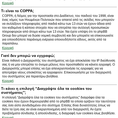
Κορυφή
Τι είναι το COPPA;
COPPA, ή Νόμος για την προστασία στο Διαδίκτυο, του παιδιού του 1998, είναι
ένας νόμος των Ηνωμένων Πολιτειών που απαιτεί από τις σελίδες που μπορούν
να συλλέξουν πληροφορίες από παιδιά κάτω των 13 ετών να έχουν άδεια από
τον κηδεμόνα ή κάποιο στοιχείο που να επιτρέπει την συλλογή προσωπικών
πληροφοριών από άτομο κάτω των 13 ετών. Να έχετε υπόψη ότι το phpBB
Group δεν μπορεί να δώσει νομική συμβουλή και δεν μπορείτε να επικοινωνείτε
για οποιοδήποτε παράνομη ενέργεια οποιουδήποττε είδους, εκτός από τα
παραπάνω.
Κορυφή
Γιατί δεν μπορώ να εγγραφώ;
Είναι πιθανό ο Διαχειριστής του συστήματος να έχει αποκλείσει την IP διεύθυνση
σας ή να μην επιτρέπει το όνομα μέλους που προσπαθείτε να κάνετε εγγραφή. Ο
Διαχειριστής μπορεί επίσης να έχει απενεργοποιήσει τις εγγραφές για να
αποτρέψει νέους επισκέπτες να εγγραφούν. Επικοινωνήστε με τον διαχειριστή
του συστήματος για περαιτέρω βοήθεια.
Κορυφή
Τι κάνει η επιλογή “Διαγράψτε όλα τα cookies του
συστήματος”;
Η επιλογή “Διαγράψτε όλα τα cookies του συστήματος” διαγράφει όλα τα
cookies που έχουν δημιουργηθεί από το phpBB τα οποία ορίζουν την ταυτότητα
σας όσο είστε συνδεδεμένοι στο σύστημα. Επίσης δίνει δυνατότητες όπως να
δείτε τα ίχνη σας αν είναι ενεργοποιημένη από τον διαχειριστή. Αν έχετε
προβλήματα σύνδεσης ή αποσύνδεσης, η διαγραφή των cookies ίσως βοηθήσει.
Κορυφή