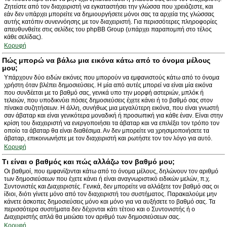
Ζητείστε από τον διαχειριστή να εγκαταστήσει την γλώσσα που χρειάζεστε, και
εάν δεν υπάρχει μπορείτε να δημιουργήσετε μόνοι σας τα αρχεία της γλώσσας
αυτής κατόπιν συνεννόησης με τον διαχειριστή. Για περισσότερες πληροφορίες
απευθυνθείτε στις σελίδες του phpBB Group (υπάρχει παραπομπή στο τέλος
κάθε σελίδας).
Κορυφή
Πώς μπορώ να βάλω μια εικόνα κάτω από το όνομα μέλους
μου;
Υπάρχουν δύο ειδών εικόνες που μπορούν να εμφανιστούς κάτω από το όνομα
χρήστη όταν βλέπει δημοσιεύσεις. Η μία από αυτές μπορεί να είναι μία εικόνα
που συνδέεται με το βαθμό σας, γενικά υπο την μορφή αστεριών, μπλόκ ή
τελειών, που υποδικνύει πόσες δημοσιεύσεις έχετε κάνει ή το βαθμό σας στον
πίνακα συζητήσεων. Η άλλη, συνήθως μια μεγαλύτερη εικόνα, που είναι γνωστή
σαν άβαταρ και είναι γενικότερα μοναδική ή προσωπική για κάθε έναν. Είναι στην
κρίση του διαχειριστή να ενεργοποιήσει τα άβαταρ και να επιλέξει τον τρόπο τον
οποίο τα άβαταρ θα είναι διαθέσιμα. Αν δεν μπορείτε να χρησιμοποιήσετε τα
άβαταρ, επικοινωνήστε με τον διαχειριστή και ρωτήστε τον τον λόγο για αυτό.
Κορυφή
Τι είναι ο βαθμός και πώς αλλάζω τον βαθμό μου;
Οι βαθμοί, που εμφανίζονται κάτω από το όνομα μέλους, δηλώνουν τον αριθμό
των δημοσιεύσεων που έχετε κάνει ή είναι αναγνωριστικό ειδικών μελών, π.χ.
Συντονιστές και Διαχειριστές. Γενικά, δεν μπορείτε να αλλάξετε τον βαθμό σας οι
ίδιοι, διότι γίνετε μόνο από τον διαχειριστή του συστήματος. Παρακαλούμε μην
κάνετε άσκοπες δημοσιεύσεις μόνο και μόνο για να αυξήσετε το βαθμό σας. Τα
περισσότερα συστήματα δεν δέχονται κάτι τέτοιο και ο Συντονιστής ή ο
Διαχειριστής απλά θα μειώσει τον αριθμό των δημοσιεύσεων σας.
Κορυφή