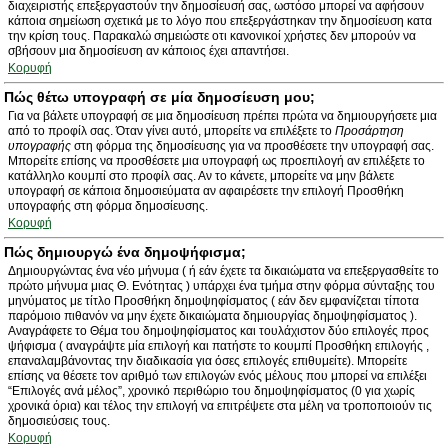
διαχειριστής επεξεργαστούν την δημοσίευσή σας, ωστόσο μπορεί να αφήσουν
κάποια σημείωση σχετικά με το λόγο που επεξεργάστηκαν την δημοσίευση κατα
την κρίση τους. Παρακαλώ σημειώστε οτι κανονικοί χρήστες δεν μπορούν να
σβήσουν μια δημοσίευση αν κάποιος έχει απαντήσει.
Κορυφή
Πώς θέτω υπογραφή σε μία δημοσίευση μου;
Για να βάλετε υπογραφή σε μια δημοσίευση πρέπει πρώτα να δημιουργήσετε μια
από το προφίλ σας. Όταν γίνει αυτό, μπορείτε να επιλέξετε το
Προσάρτηση
υπογραφής
στη φόρμα της δημοσίευσης για να προσθέσετε την υπογραφή σας.
Μπορείτε επίσης να προσθέσετε μια υπογραφή ως προεπιλογή αν επιλέξετε το
κατάλληλο κουμπί στο προφίλ σας. Αν το κάνετε, μπορείτε να μην βάλετε
υπογραφή σε κάποια δημοσιεύματα αν αφαιρέσετε την επιλογή Προσθήκη
υπογραφής στη φόρμα δημοσίευσης.
Κορυφή
Πώς δημιουργώ ένα δημοψήφισμα;
Δημιουργώντας ένα νέο μήνυμα ( ή εάν έχετε τα δικαιώματα να επεξεργασθείτε το
πρώτο μήνυμα μιας Θ. Ενότητας ) υπάρχει ένα τμήμα στην φόρμα σύνταξης του
μηνύματος με τίτλο Προσθήκη δημοψηφίσματος ( εάν δεν εμφανίζεται τίποτα
παρόμοιο πιθανόν να μην έχετε δικαιώματα δημιουργίας δημοψηφίσματος ).
Αναγράφετε το Θέμα του δημοψηφίσματος και τουλάχιστον δύο επιλογές προς
ψήφισμα ( αναγράψτε μία επιλογή και πατήστε το κουμπί Προσθήκη επιλογής ,
επαναλαμβάνοντας την διαδικασία για όσες επιλογές επιθυμείτε). Μπορείτε
επίσης να θέσετε τον αριθμό των επιλογών ενός μέλους που μπορεί να επιλέξει
“Επιλογές ανά μέλος”, χρονικό περιθώριο του δημοψηφίσματος (0 για χωρίς
χρονικά όρια) και τέλος την επιλογή να επιτρέψετε στα μέλη να τροποποιούν τις
δημοσιεύσεις τους.
Κορυφή