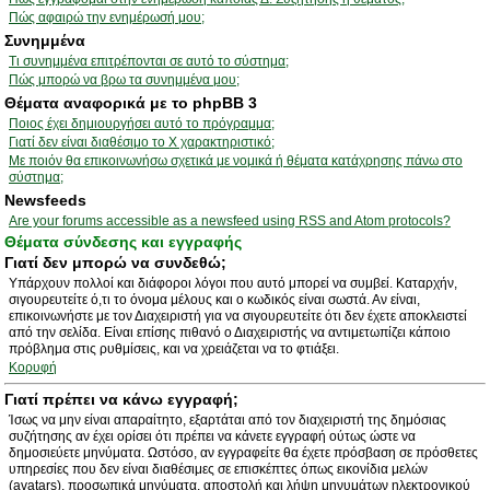
Πώς αφαιρώ την ενημέρωσή μου;
Συνημμένα
Τι συνημμένα επιτρέπονται σε αυτό το σύστημα;
Πώς μπορώ να βρω τα συνημμένα μου;
Θέματα αναφορικά με το phpBB 3
Ποιος έχει δημιουργήσει αυτό το πρόγραμμα;
Γιατί δεν είναι διαθέσιμο το Χ χαρακτηριστικό;
Με ποιόν θα επικοινωνήσω σχετικά με νομικά ή θέματα κατάχρησης πάνω στο
σύστημα;
Newsfeeds
Are your forums accessible as a newsfeed using RSS and Atom protocols?
Θέματα σύνδεσης και εγγραφής
Γιατί δεν μπορώ να συνδεθώ;
Υπάρχουν πολλοί και διάφοροι λόγοι που αυτό μπορεί να συμβεί. Καταρχήν,
σιγουρευτείτε ό,τι το όνομα μέλους και ο κωδικός είναι σωστά. Αν είναι,
επικοινωνήστε με τον Διαχειριστή για να σιγουρευτείτε ότι δεν έχετε αποκλειστεί
από την σελίδα. Είναι επίσης πιθανό ο Διαχειριστής να αντιμετωπίζει κάποιο
πρόβλημα στις ρυθμίσεις, και να χρειάζεται να το φτιάξει.
Κορυφή
Γιατί πρέπει να κάνω εγγραφή;
Ίσως να μην είναι απαραίτητο, εξαρτάται από τον διαχειριστή της δημόσιας
συζήτησης αν έχει ορίσει ότι πρέπει να κάνετε εγγραφή ούτως ώστε να
δημοσιεύετε μηνύματα. Ωστόσο, αν εγγραφείτε θα έχετε πρόσβαση σε πρόσθετες
υπηρεσίες που δεν είναι διαθέσιμες σε επισκέπτες όπως εικονίδια μελών
(avatars), προσωπικά μηνύματα, αποστολή και λήψη μηνυμάτων ηλεκτρονικού