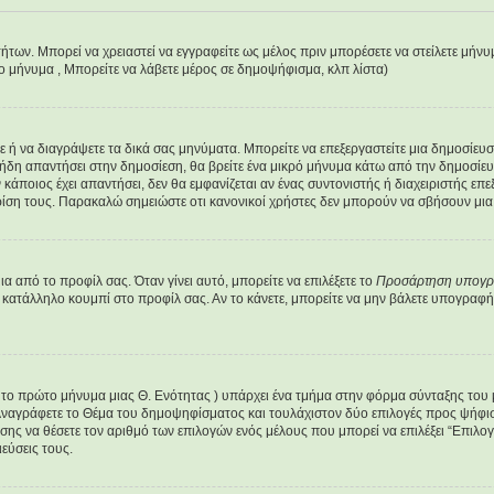
τήτων. Μπορεί να χρειαστεί να εγγραφείτε ως μέλος πριν μπορέσετε να στείλετε μήν
έο μήνυμα , Μπορείτε να λάβετε μέρος σε δημοψήφισμα, κλπ λίστα)
είτε ή να διαγράψετε τα δικά σας μηνύματα. Μπορείτε να επεξεργαστείτε μια δημοσίε
 ήδη απαντήσει στην δημοσίεση, θα βρείτε ένα μικρό μήνυμα κάτω από την δημοσίευ
ν κάποιος έχει απαντήσει, δεν θα εμφανίζεται αν ένας συντονιστής ή διαχειριστής 
ρίση τους. Παρακαλώ σημειώστε οτι κανονικοί χρήστες δεν μπορούν να σβήσουν μια 
 από το προφίλ σας. Όταν γίνει αυτό, μπορείτε να επιλέξετε το
Προσάρτηση υπογ
 κατάλληλο κουμπί στο προφίλ σας. Αν το κάνετε, μπορείτε να μην βάλετε υπογρα
ε το πρώτο μήνυμα μιας Θ. Ενότητας ) υπάρχει ένα τμήμα στην φόρμα σύνταξης του
Αναγράφετε το Θέμα του δημοψηφίσματος και τουλάχιστον δύο επιλογές προς ψήφισ
ίσης να θέσετε τον αριθμό των επιλογών ενός μέλους που μπορεί να επιλέξει “Επιλο
εύσεις τους.