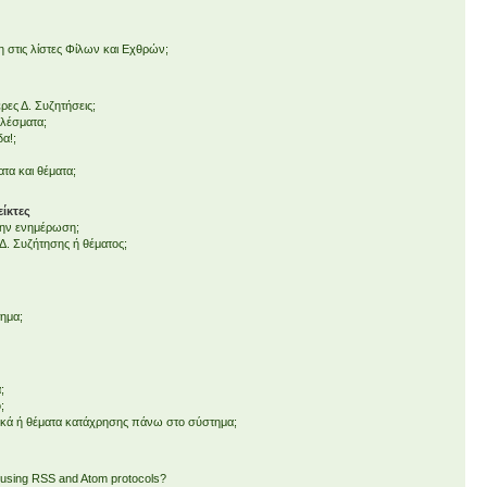
στις λίστες Φίλων και Εχθρών;
ες Δ. Συζητήσεις;
ελέσματα;
δα!;
τα και θέματα;
ίκτες
 την ενημέρωση;
. Συζήτησης ή θέματος;
τημα;
;
;
ικά ή θέματα κατάχρησης πάνω στο σύστημα;
 using RSS and Atom protocols?