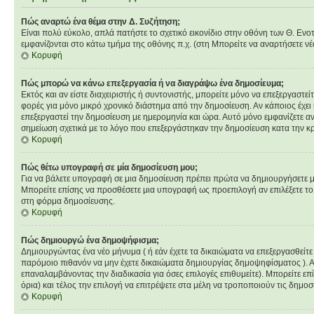
Πώς αναρτώ ένα θέμα στην Δ. Συζήτηση;
Είναι πολύ εύκολο, απλά πατήστε το σχετικό εικονίδιο στην οθόνη των Θ. Ενο
εμφανίζονται στο κάτω τμήμα της οθόνης π.χ. (στη Μπορείτε να αναρτήσετε ν
Κορυφή
Πώς μπορώ να κάνω επεξεργασία ή να διαγράψω ένα δημοσίευμα;
Εκτός και αν είστε διαχειριστής ή συντονιστής, μπορείτε μόνο να επεξεργαστ
φορές για μόνο μικρό χρονικό διάστημα από την δημοσίευση. Αν κάποιος έχει
επεξεργαστεί την δημοσίευση με ημερομηνία και ώρα. Αυτό μόνο εμφανίζετε α
σημείωση σχετικά με το λόγο που επεξεργάστηκαν την δημοσίευση κατα την κ
Κορυφή
Πώς θέτω υπογραφή σε μία δημοσίευση μου;
Για να βάλετε υπογραφή σε μια δημοσίευση πρέπει πρώτα να δημιουργήσετε μια
Μπορείτε επίσης να προσθέσετε μια υπογραφή ως προεπιλογή αν επιλέξετε το
στη φόρμα δημοσίευσης.
Κορυφή
Πώς δημιουργώ ένα δημοψήφισμα;
Δημιουργώντας ένα νέο μήνυμα ( ή εάν έχετε τα δικαιώματα να επεξεργασθείτ
παρόμοιο πιθανόν να μην έχετε δικαιώματα δημιουργίας δημοψηφίσματος ). 
επαναλαμβάνοντας την διαδικασία για όσες επιλογές επιθυμείτε). Μπορείτε επ
όρια) και τέλος την επιλογή να επιτρέψετε στα μέλη να τροποποιούν τις δημοσι
Κορυφή