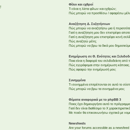
Φίλοι και εχθροί
!
Τι είναι η λίστα φίλων και εχθρών;
Πώς μπορώ να προσθέσω / αφαιρέσω μέλη 
Αναζήτηση Δ. Συζητήσεων
Πώς μπορώ να αναζητήσω μια ή περισσότερ
Γιατί η αναζήτηση μου δεν επιστρέφει αποτ
Γιατί η αναζήτηση μου επιστρέφει κενή σελί
Πώς αναζητώ μέλη;
Πώς μπορώ να βρω τα δικά μου δημοσιεύμα
Ενημέρωση σε Θ. Ενότητες και Σελιδοδε
Ποια είναι η διαφορά του σελιδοδείκτη από
Πώς εγγράφομαι στην ενημέρωση κάποιας Δ
Πώς αφαιρώ την ενημέρωσή μου;
Συνημμένα
Τι συνημμένα επιτρέπονται σε αυτό το σύσ
Πώς μπορώ να βρω τα συνημμένα μου;
Θέματα αναφορικά με το phpBB 3
Ποιος έχει δημιουργήσει αυτό το πρόγραμμα
Γιατί δεν είναι διαθέσιμο το Χ χαρακτηριστικό
Με ποιόν θα επικοινωνήσω σχετικά με νομ
Newsfeeds
Are your forums accessible as a newsfeed