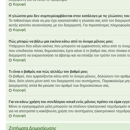
Κορυφή
Η γλώσσα μου δεν συμπεριλαμβάνεται στον κατάλογο με τις γλώσσες του
Το πιθανότερο είναι να μην έχει εγκατασταθεί η γλώσσα σας από τον διαχειρισ
αυτής κατόπιν συνεννόησης με τον διαχειριστή. Για περισσότερες πληροφορίε
Κορυφή
Πώς μπορώ να βάλω μια εικόνα κάτω από το όνομα μέλους μου;
Υπάρχουν δύο ειδών εικόνες που μπορούν να εμφανιστούς κάτω από το όνομα χ
που υποδικνύει πόσες δημοσιεύσεις έχετε κάνει ή το βαθμό σας στον πίνακα σ
διαχειριστή να ενεργοποιήσει τα άβαταρ και να επιλέξει τον τρόπο τον οποίο τ
Κορυφή
Τι είναι ο βαθμός και πώς αλλάζω τον βαθμό μου;
Οι βαθμοί, που εμφανίζονται κάτω από το όνομα μέλους, δηλώνουν τον αριθμό τ
ίδιοι, διότι γίνετε μόνο από τον διαχειριστή του συστήματος. Παρακαλούμε μη
Διαχειριστής απλά θα μειώσει τον αριθμό των δημοσιεύσεων σας.
Κορυφή
Για να κάνω χρήση του συνδέσμου email ενός μέλους πρέπει να είμαι εγγ
Μόνο οι εγγεγραμμένοι μέλη μπορούν να στείλουν ηλεκτρονικό ταχυδρομείο σε
για να αποτραπεί η κακόβουλη χρήση του συστήματος ηλεκτρονικού ταχυδρο
Κορυφή
Ζητήματα Δημοσίευσης