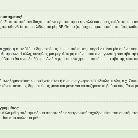
 συστήματος!
τή. Ζητείστε από τον διαχειριστή να εγκαταστήσει την γλώσσα που χρειάζεστε, και ε
ς απευθυνθείτε στις σελίδες του phpBB Group (υπάρχει παραπομπή στο τέλος κάθε 
ρήστη όταν βλέπει δημοσιεύσεις. Η μία από αυτές μπορεί να είναι μία εικόνα που 
υζητήσεων. Η άλλη, συνήθως μια μεγαλύτερη εικόνα, που είναι γνωστή σαν άβαταρ κα
α άβαταρ θα είναι διαθέσιμα. Αν δεν μπορείτε να χρησιμοποιήσετε τα άβαταρ, επικοιν
ων δημοσιεύσεων που έχετε κάνει ή είναι αναγνωριστικό ειδικών μελών, π.χ. Συντονι
ν κάνετε άσκοπες δημοσιεύσεις μόνο και μόνο για να αυξήσετε το βαθμό σας. Τα περι
εγραμμένος;
 άλλα μέλη από την φόρμα αποστολής ηλεκτρονικού ταχυδρομείου του συστήματος, κα
μείου από ανώνυμα μέλη.