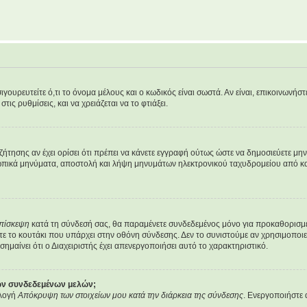
υρευτείτε ό,τι το όνομα μέλους και ο κωδικός είναι σωστά. Αν είναι, επικοινωνήστε μ
ις ρυθμίσεις, και να χρειάζεται να το φτιάξει.
υζήτησης αν έχει ορίσει ότι πρέπει να κάνετε εγγραφή ούτως ώστε να δημοσιεύετε μ
οσωπικά μηνύματα, αποστολή και λήψη μηνυμάτων ηλεκτρονικού ταχυδρομείου από κα
επίσκεψη
κατά τη σύνδεσή σας, θα παραμένετε συνδεδεμένος μόνο για προκαθορισμέ
ε το κουτάκι που υπάρχει στην οθόνη σύνδεσης. Δεν το συνιστούμε αν χρησιμοποιείτ
σημαίνει ότι ο Διαχειριστής έχει απενεργοποιήσει αυτό το χαρακτηριστικό.
των συνδεδεμένων μελών;
ιλογή
Απόκρυψη των στοιχείων μου κατά την διάρκεια της σύνδεσης
. Ενεργοποιήστε 