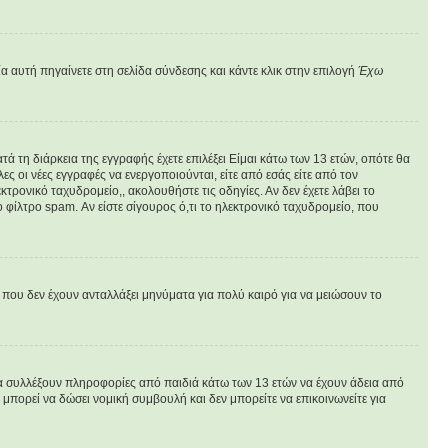
α αυτή πηγαίνετε στη σελίδα σύνδεσης και κάντε κλικ στην επιλογή
Έχω
ά τη διάρκεια της εγγραφής έχετε επιλέξει Είμαι κάτω των 13 ετών, οπότε θα
ς οι νέες εγγραφές να ενεργοποιούνται, είτε από εσάς είτε από τον
τρονικό ταχυδρομείο,, ακολουθήστε τις οδηγίες. Αν δεν έχετε λάβει το
 φίλτρο spam. Αν είστε σίγουρος ό,τι το ηλεκτρονικό ταχυδρομείο, που
που δεν έχουν ανταλλάξει μηνύματα για πολύ καιρό για να μειώσουν το
να συλλέξουν πληροφορίες από παιδιά κάτω των 13 ετών να έχουν άδεια από
πορεί να δώσει νομική συμβουλή και δεν μπορείτε να επικοινωνείτε για