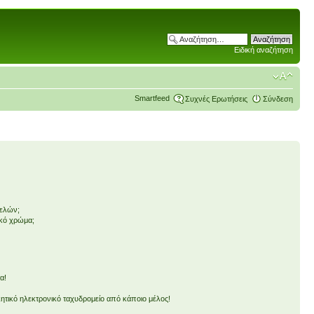
Ειδική αναζήτηση
Smartfeed
Συχνές Ερωτήσεις
Σύνδεση
μελών;
ικό χρώμα;
α!
τικό ηλεκτρονικό ταχυδρομείο από κάποιο μέλος!