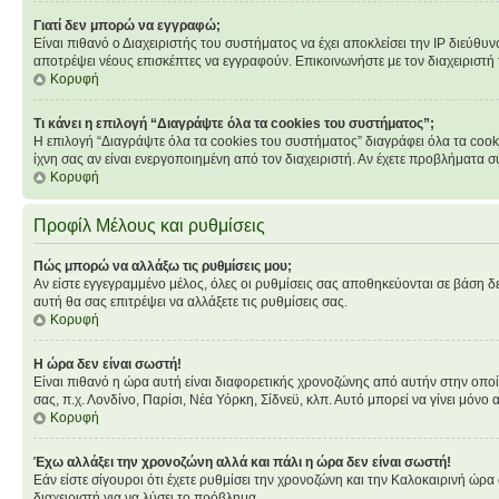
Γιατί δεν μπορώ να εγγραφώ;
Είναι πιθανό ο Διαχειριστής του συστήματος να έχει αποκλείσει την IP διεύθυ
αποτρέψει νέους επισκέπτες να εγγραφούν. Επικοινωνήστε με τον διαχειριστή
Κορυφή
Τι κάνει η επιλογή “Διαγράψτε όλα τα cookies του συστήματος”;
Η επιλογή “Διαγράψτε όλα τα cookies του συστήματος” διαγράφει όλα τα cook
ίχνη σας αν είναι ενεργοποιημένη από τον διαχειριστή. Αν έχετε προβλήματα
Κορυφή
Προφίλ Μέλους και ρυθμίσεις
Πώς μπορώ να αλλάξω τις ρυθμίσεις μου;
Αν είστε εγγεγραμμένο μέλος, όλες οι ρυθμίσεις σας αποθηκεύονται σε βάση δε
αυτή θα σας επιτρέψει να αλλάξετε τις ρυθμίσεις σας.
Κορυφή
Η ώρα δεν είναι σωστή!
Είναι πιθανό η ώρα αυτή είναι διαφορετικής χρονοζώνης από αυτήν στην οποία 
σας, π.χ. Λονδίνο, Παρίσι, Νέα Υόρκη, Σίδνεϋ, κλπ. Αυτό μπορεί να γίνει μόνο 
Κορυφή
Έχω αλλάξει την χρονοζώνη αλλά και πάλι η ώρα δεν είναι σωστή!
Εάν είστε σίγουροι ότι έχετε ρυθμίσει την χρονοζώνη και την Καλοκαιρινή ώρ
διαχειριστή για να λύσει το πρόβλημα.