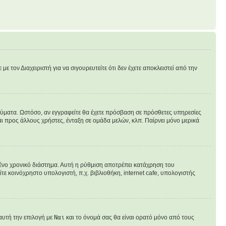
ε τον Διαχειριστή για να σιγουρευτείτε ότι δεν έχετε αποκλειστεί από την
ηνύματα. Ωστόσο, αν εγγραφείτε θα έχετε πρόσβαση σε πρόσθετες υπηρεσίες
ι προς άλλους χρήστες, ένταξη σε ομάδα μελών, κλπ. Παίρνει μόνο μερικά
νο χρονικό διάστημα. Αυτή η ρύθμιση αποτρέπει κατάχρηση του
ε κοινόχρηστο υπολογιστή, π.χ. βιβλιοθήκη, internet cafe, υπολογιστής
αυτή την επιλογή με
Ναι
και το όνομά σας θα είναι ορατό μόνο από τους