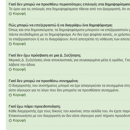
Γιατί δεν μπορώ να προσθέσω περισσότερες επιλογές στα δημοψηφίσματ
Το όριο για τις επιλογές στα δημοψηφίσματα τίθεται από τον Διαχειριστή. Αν 
Κορυφή
Πώς μπορώ να επεξεργαστώ ή να διαγράψω ένα δημοψήφισμα;
Όπως και στα δημοσιεύματα, τα δημοψηφίσματα μπορούν να επεξεργαστούν μόνο
πάντα συνδεδεμένη με το δημοψήφισμα. Αν δεν έχει ψηφίσει κανείς, οι χρήστ
το επεξεργαστούν ή να το διαγράψουν. Αυτό αποτρέπει τη νόθευση των αποτ
Κορυφή
Γιατί δεν έχω πρόσβαση σε μια Δ. Συζήτηση;
Μερικές Δ. Συζητήσεις είναι αποκλειστικές για συγκεκριμένα μέλη ή ομάδες. Για
λάβατε την άδεια.
Κορυφή
Γιατί δεν μπορώ να προσθέσω συνημμένα;
Ο διαχειριστής του συστήματος μπορεί να έχει απαγορεύσει τα συνημμένα στη
είστε σίγουροι για το λόγο που δεν μπορείτε να προσθέσετε συνημμένο.
Κορυφή
Γιατί έχω πάρει προειδοποίηση;
Κάθε διαχειριστής έχει τους δικούς του κανόνες στην σελίδα του. Αν έχετε παρ
Επικοινωνήστε με τον διαχειριστή αν δεν είστε σίγουροι γιατί πήρατε προειδο
Κορυφή