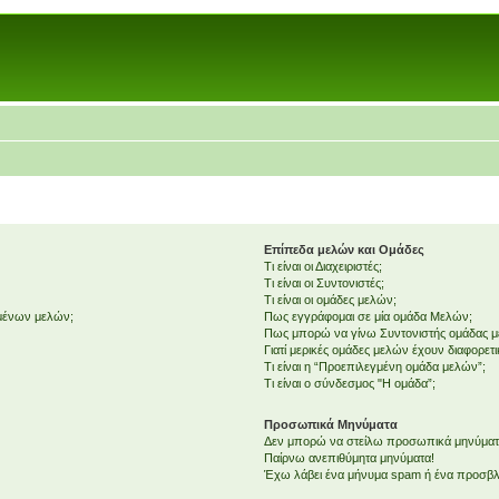
Επίπεδα μελών και Ομάδες
Τι είναι οι Διαχειριστές;
Τι είναι οι Συντονιστές;
Τι είναι οι ομάδες μελών;
εμένων μελών;
Πως εγγράφομαι σε μία ομάδα Μελών;
Πως μπορώ να γίνω Συντονιστής ομάδας 
Γιατί μερικές ομάδες μελών έχουν διαφορετ
Τι είναι η “Προεπιλεγμένη ομάδα μελών”;
Τι είναι ο σύνδεσμος "Η ομάδα”;
Προσωπικά Μηνύματα
Δεν μπορώ να στείλω προσωπικά μηνύματ
Παίρνω ανεπιθύμητα μηνύματα!
Έχω λάβει ένα μήνυμα spam ή ένα προσβλη