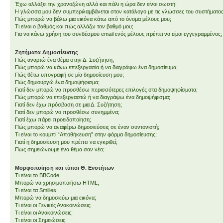
Έχω αλλάξει την χρονοζώνη αλλά και πάλι η ώρα δεν είναι σωστή!
Η γλώσσα μου δεν συμπεριλαμβάνεται στον κατάλογο με τις γλώσσες του συστήματος
Πώς μπορώ να βάλω μια εικόνα κάτω από το όνομα μέλους μου;
Τι είναι ο βαθμός και πώς αλλάζω τον βαθμό μου;
Για να κάνω χρήση του συνδέσμου email ενός μέλους πρέπει να είμαι εγγεγραμμένος;
Ζητήματα Δημοσίευσης
Πώς αναρτώ ένα θέμα στην Δ. Συζήτηση;
Πώς μπορώ να κάνω επεξεργασία ή να διαγράψω ένα δημοσίευμα;
Πώς θέτω υπογραφή σε μία δημοσίευση μου;
Πώς δημιουργώ ένα δημοψήφισμα;
Γιατί δεν μπορώ να προσθέσω περισσότερες επιλογές στα δημοψηφίσματα;
Πώς μπορώ να επεξεργαστώ ή να διαγράψω ένα δημοψήφισμα;
Γιατί δεν έχω πρόσβαση σε μια Δ. Συζήτηση;
Γιατί δεν μπορώ να προσθέσω συνημμένα;
Γιατί έχω πάρει προειδοποίηση;
Πώς μπορώ να αναφέρω δημοσιεύσεις σε έναν συντονιστή;
Τι είναι το κουμπί “Αποθήκευση” στην φόρμα δημοσίευσης;
Γιατί η δημοσίευση μου πρέπει να εγκριθεί;
Πως σημειώνουμε ένα θέμα σαν νέο;
Μορφοποίηση και τύποι Θ. Ενοτήτων
Τι είναι το BBCode;
Μπορώ να χρησιμοποιήσω HTML;
Τι είναι τα Smilies;
Μπορώ να δημοσιεύω μια εικόνα;
Τι είναι οι Γενικές Ανακοινώσεις;
Τι είναι οι Ανακοινώσεις;
Τι είναι οι Σημειώσεις;