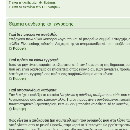
Τι είναι η κλειδωμένη Θ. Ενότητα;
Τι είναι τα εικονίδια των Θ. Ενοτήτων;
Θέματα σύνδεσης και εγγραφής
Γιατί δεν μπορώ να συνδεθώ;
Υπάρχουν πολλοί και διάφοροι λόγοι που αυτό μπορεί να συμβεί. Καταρχήν, σιγο
σελίδα. Είναι επίσης πιθανό ο Διαχειριστής να αντιμετωπίζει κάποιο πρόβλημα στ
Κορυφή
Γιατί πρέπει να κάνω εγγραφή;
Ίσως να μην είναι απαραίτητο, εξαρτάται από τον διαχειριστή της δημόσιας σ
που δεν είναι διαθέσιμες σε επισκέπτες όπως εικονίδια μελών (avatars), πρ
λεπτά για την εγγραφή σας οπότε σας συμβουλεύουμε να το κάνετε.
Κορυφή
Γιατί αποσυνδέομαι αυτόματα;
Εάν δεν έχετε επιλέξει το κουτάκι
Να γίνεται η σύνδεση αυτόματα σε κάθε μου 
λογαριασμού σας από κάποιον άλλο. Για να παραμείνετε συνδεδεμένος, επιλέξτ
πανεπιστημιακού εργαστηρίου, κλπ. Αν δεν μπορείτε να δείτε αυτό το κουτάκι, 
Κορυφή
Πώς γίνεται η απόκρυψη (μη συμπερίληψη) του ονόματός μου στη λίστα 
Αυτό γίνεται από το μενού Προφίλ, στην καρτέλα "Επιλογές", θα βρείτε την επ
Διαχειριστές, τους Συντονιστές και εσάς. Θα υπολογίζεστε ως μη ορατό μέλος.