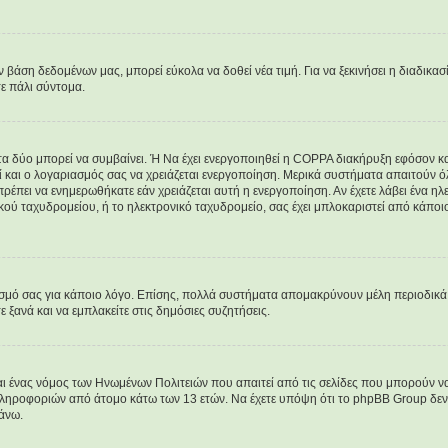
άση δεδομένων μας, μπορεί εύκολα να δοθεί νέα τιμή. Για να ξεκινήσει η διαδικασί
τε πάλι σύντομα.
 τα δύο μπορεί να συμβαίνει. Ή Να έχει ενεργοποιηθεί η COPPA διακήρυξη εφόσον κατ
εί και ο λογαριασμός σας να χρειάζεται ενεργοποίηση. Μερικά συστήματα απαιτούν όλε
ρέπει να ενημερωθήκατε εάν χρειάζεται αυτή η ενεργοποίηση. Αν έχετε λάβει ένα ηλεκ
κού ταχυδρομείου, ή το ηλεκτρονικό ταχυδρομείο, σας έχει μπλοκαριστεί από κάποιο
ασμό σας για κάποιο λόγο. Επίσης, πολλά συστήματα απομακρύνουν μέλη περιοδικά 
ξανά και να εμπλακείτε στις δημόσιες συζητήσεις.
ναι ένας νόμος των Ηνωμένων Πολιτειών που απαιτεί από τις σελίδες που μπορούν 
ληροφοριών από άτομο κάτω των 13 ετών. Να έχετε υπόψη ότι το phpBB Group δεν μ
άνω.