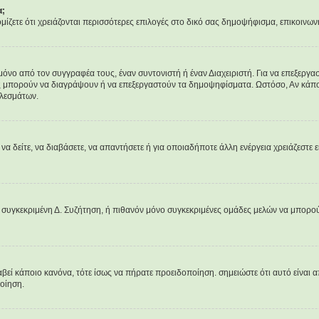
α;
νομίζετε ότι χρειάζονται περισσότερες επιλογές στο δικό σας δημοψήφισμα, επικοινων
 από τον συγγραφέα τους, έναν συντονιστή ή έναν Διαχειριστή. Για να επεξεργαστ
ες μπορούν να διαγράψουν ή να επεξεργαστούν τα δημοψηφίσματα. Ωστόσο, Αν κάποιο
ελεσμάτων.
 να δείτε, να διαβάσετε, να απαντήσετε ή για οποιαδήποτε άλλη ενέργεια χρειάζεστε ε
 συγκεκριμένη Δ. Συζήτηση, ή πιθανόν μόνο συγκεκριμένες ομάδες μελών να μπορού
αβεί κάποιο κανόνα, τότε ίσως να πήρατε προειδοποίηση. σημειώστε ότι αυτό είναι α
ποίηση.