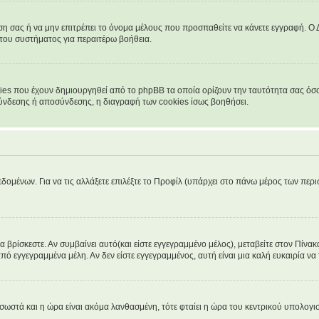
νση σας ή να μην επιτρέπει το όνομα μέλους που προσπαθείτε να κάνετε εγγραφή. Ο Δ
 του συστήματος για περαιτέρω βοήθεια.
ies που έχουν δημιουργηθεί από το phpBB τα οποία ορίζουν την ταυτότητα σας όσο 
 σύνδεσης ή αποσύνδεσης, η διαγραφή των cookies ίσως βοηθήσει.
δομένων. Για να τις αλλάξετε επιλέξτε το Προφίλ (υπάρχει στο πάνω μέρος των περι
βρίσκεστε. Αν συμβαίνει αυτό(και είστε εγγεγραμμένο μέλος), μεταβείτε στον Πίνακα
από εγγεγραμμένα μέλη. Αν δεν είστε εγγεγραμμένος, αυτή είναι μια καλή ευκαιρία να 
α σωστά και η ώρα είναι ακόμα λανθασμένη, τότε φταίει η ώρα του κεντρικού υπολογ