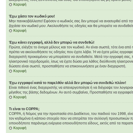
Κορυφή
Έχω χάσει τον κωδικό μου!
Μην πανικοβάλλεστε! Εφόσον ο κωδικός σας δεν μπορεί να ανασυρθεί από την β
ξεχάσει τον κωδικό μου
. Ακολουθήστε τις οδηγίες και θα μπορείτε να συνδεθεί
Κορυφή
Έχω κάνει εγγραφή, αλλά δεν μπορώ να συνδεθώ!
Πρώτα, ελέγξτε το όνομα μέλους και τον κωδικό. Αν είναι σωστά, τότε ένα από
πρέπει να ακολουθήσετε τις οδηγίες που έχετε λάβει. Ή να έχετε μόλις εγγραφ
διαχειριστή προκειμένου να μπορέσετε να συνδεθείτε. Μετά την εγγραφή σας, π
ηλεκτρονικό ταχυδρομείο, ίσως να έχετε δώσει μια λάθος διεύθυνση ηλεκτρονι
δώσατε είναι σωστό, προσπαθήστε να επικοινωνήσετε με έναν διαχειριστή.
Κορυφή
Έχω εγγραφεί κατά το παρελθόν αλλά δεν μπορώ να συνδεθώ πλέον!
Είναι πιθανό ένας διαχειριστής να απενεργοποίησε ή να διέγραψε τον λογαρι
μέγεθος της βάσης δεδομένων. Αν αυτό συμβαίνει, Προσπαθήστε να εγγραφείτε 
Κορυφή
Τι είναι το COPPA;
COPPA, ή Νόμος για την προστασία στο Διαδίκτυο, του παιδιού του 1998, εί
τον κηδεμόνα ή κάποιο στοιχείο που να επιτρέπει την συλλογή προσωπικών π
οποιοδήποτε παράνομη ενέργεια οποιουδήποττε είδους, εκτός από τα παραπ
Κορυφή