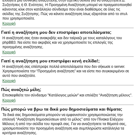
Εισάγετε μια συνθήκη αναζήτησης στην σχετική σελίδα για να αναζητήσετε Δ.
Συζητήσεις ή Θ. Ενότητες. Η Προηγμένη Αναζήτηση μπορεί να πραγματοποιηθεί
κάνοντας κλικ στον κατάλληλο σύνδεσμο που είναι διαθέσιμος σε όλες τις
σελίδες της Συζήτησης. Πώς να κάνετε αναζήτηση ίσως εξαρτάται από το στυλ
που χρησιμοποιείτε.
Κορυφή
Γιατί η αναζήτηση μου δεν επιστρέφει αποτελέσματα;
Η αναζήτησή σας ήταν ανακριβής και δεν ταίριαζε με τους καταλόγους του
phpBB3. Να είστε πιο ακριβείς και να χρησιμοποιείτε τις επιλογές της
προηγμένης αναζήτησης.
Κορυφή
Γιατί η αναζήτηση μου επιστρέφει κενή σελίδα!;
Η αναζήτησή σας επέστρεψε πολλά αποτελέσματα που δεν σήκωσε ο server.
Χρησιμοποιείστε την “Προηγμένη αναζήτηση” και να είστε πιο συγκεκριμένοι σε
αυτό που αναζητάτε.
Κορυφή
Πώς αναζητώ μέλη;
Επισκεφθείτε τον σύνδεσμο "Κατάλογος μελών" και επιλέξτε “Αναζήτηση μέλους”.
Κορυφή
Πώς μπορώ να βρω τα δικά μου δημοσιεύματα και θέματα;
Τα δικά σας δημοσιεύματα μπορούν να εμφανιστούν χρησιμοποιώντας την
επιλογή “Αναζήτηση δημοσιεύσεων από το μέλος” από τον Πίνακα Ελέγχου
Μέλους ή από την σελίδα του προφίλ σας. Για να αναζητήσετε τα θέματά σας,
χρησιμοποιείστε την προηγμένη αναζήτηση και συμπληρώστε κατάλληλα τα
κριτήρια αναζήτησης.