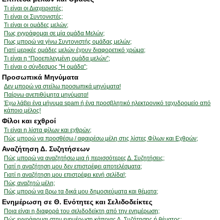
Τι είναι οι Διαχειριστές;
Τι είναι οι Συντονιστές;
Τι είναι οι ομάδες μελών;
Πως εγγράφομαι σε μία ομάδα Μελών;
Πως μπορώ να γίνω Συντονιστής ομάδας μελών;
Γιατί μερικές ομάδες μελών έχουν διαφορετικό χρώμα;
Τι είναι η “Προεπιλεγμένη ομάδα μελών”;
Τι είναι ο σύνδεσμος "Η ομάδα”;
Προσωπικά Μηνύματα
Δεν μπορώ να στείλω προσωπικά μηνύματα!
Παίρνω ανεπιθύμητα μηνύματα!
Έχω λάβει ένα μήνυμα spam ή ένα προσβλητικό ηλεκτρονικό ταχυδρομείο από
κάποιο μέλος!
Φίλοι και εχθροί
Τι είναι η λίστα φίλων και εχθρών;
Πώς μπορώ να προσθέσω / αφαιρέσω μέλη στις λίστες Φίλων και Εχθρών;
Αναζήτηση Δ. Συζητήσεων
Πώς μπορώ να αναζητήσω μια ή περισσότερες Δ. Συζητήσεις;
Γιατί η αναζήτηση μου δεν επιστρέφει αποτελέσματα;
Γιατί η αναζήτηση μου επιστρέφει κενή σελίδα!;
Πώς αναζητώ μέλη;
Πώς μπορώ να βρω τα δικά μου δημοσιεύματα και θέματα;
Ενημέρωση σε Θ. Ενότητες και Σελιδοδείκτες
Ποια είναι η διαφορά του σελιδοδείκτη από την ενημέρωση;
Πώς εγγράφομαι στην ενημέρωση κάποιας Δ. Συζήτησης ή θέματος;