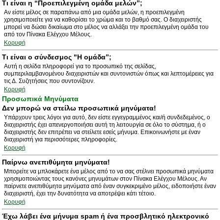
Τι είναι η “Προεπιλεγμένη ομάδα μελών”;
Αν είστε μέλος σε παραπάνω από μια ομάδα μελών, η προεπιλεγμένη
χρησιμοποιείτε για να καθορίσει το χρώμα και το βαθμό σας. Ο διαχειριστής
μπορεί να δώσει δικαίωμα στο μέλος να αλλάξει την προεπιλεγμένη ομάδα του
από τον Πίνακα Ελέγχου Μέλους.
Κορυφή
Τι είναι ο σύνδεσμος "Η ομάδα”;
Αυτή η σελίδα πληροφορεί για το προσωπικό της σελίδας,
συμπεριλαμβανομένου διαχειριστών και συντονιστών όπως και λεπτομέρειες για
τις Δ. Συζητήσεις που συντονίζουν.
Κορυφή
Προσωπικά Μηνύματα
Δεν μπορώ να στείλω προσωπικά μηνύματα!
Υπάρχουν τρεις λόγοι για αυτό, δεν είστε εγγεγραμμένος και/ή συνδεδεμένος, ο
διαχειριστής έχει απενεργοποιήσει αυτή τη λειτουργία σε όλο το σύστημα, ή ο
διαχειριστής δεν επιτρέπει να στείλετε εσείς μήνυμα. Επικοινωνήστε με έναν
διαχειριστή για περισσότερες πληροφορίες.
Κορυφή
Παίρνω ανεπιθύμητα μηνύματα!
Μπορείτε να μπλοκάρετε ένα μέλος από το να σας στέλνει προσωπικά μηνύματα
χρησιμοποιώντας τους κανόνες μηνυμάτων στον Πίνακα Ελέγχου Μέλους. Αν
παίρνετε ανεπιθύμητα μηνύματα από έναν συγκεκριμένο μέλος, ειδοποιήστε έναν
διαχειριστή, έχει την δυνατότητα να αποτρέψει κάτι τέτοιο.
Κορυφή
Έχω λάβει ένα μήνυμα spam ή ένα προσβλητικό ηλεκτρονικό