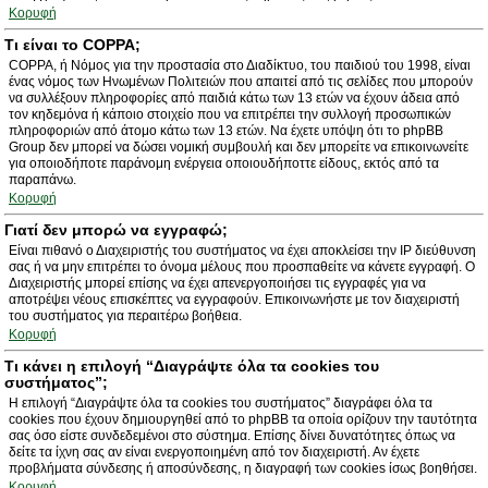
Κορυφή
Τι είναι το COPPA;
COPPA, ή Νόμος για την προστασία στο Διαδίκτυο, του παιδιού του 1998, είναι
ένας νόμος των Ηνωμένων Πολιτειών που απαιτεί από τις σελίδες που μπορούν
να συλλέξουν πληροφορίες από παιδιά κάτω των 13 ετών να έχουν άδεια από
τον κηδεμόνα ή κάποιο στοιχείο που να επιτρέπει την συλλογή προσωπικών
πληροφοριών από άτομο κάτω των 13 ετών. Να έχετε υπόψη ότι το phpBB
Group δεν μπορεί να δώσει νομική συμβουλή και δεν μπορείτε να επικοινωνείτε
για οποιοδήποτε παράνομη ενέργεια οποιουδήποττε είδους, εκτός από τα
παραπάνω.
Κορυφή
Γιατί δεν μπορώ να εγγραφώ;
Είναι πιθανό ο Διαχειριστής του συστήματος να έχει αποκλείσει την IP διεύθυνση
σας ή να μην επιτρέπει το όνομα μέλους που προσπαθείτε να κάνετε εγγραφή. Ο
Διαχειριστής μπορεί επίσης να έχει απενεργοποιήσει τις εγγραφές για να
αποτρέψει νέους επισκέπτες να εγγραφούν. Επικοινωνήστε με τον διαχειριστή
του συστήματος για περαιτέρω βοήθεια.
Κορυφή
Τι κάνει η επιλογή “Διαγράψτε όλα τα cookies του
συστήματος”;
Η επιλογή “Διαγράψτε όλα τα cookies του συστήματος” διαγράφει όλα τα
cookies που έχουν δημιουργηθεί από το phpBB τα οποία ορίζουν την ταυτότητα
σας όσο είστε συνδεδεμένοι στο σύστημα. Επίσης δίνει δυνατότητες όπως να
δείτε τα ίχνη σας αν είναι ενεργοποιημένη από τον διαχειριστή. Αν έχετε
προβλήματα σύνδεσης ή αποσύνδεσης, η διαγραφή των cookies ίσως βοηθήσει.
Κορυφή