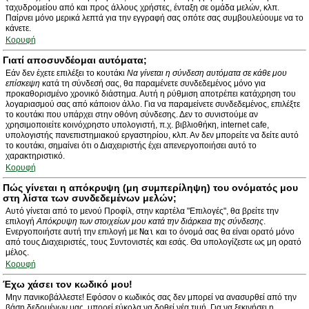
ταχυδρομείου από και προς άλλους χρήστες, ένταξη σε ομάδα μελών, κλπ.
Παίρνει μόνο μερικά λεπτά για την εγγραφή σας οπότε σας συμβουλεύουμε να το
κάνετε.
Κορυφή
Γιατί αποσυνδέομαι αυτόματα;
Εάν δεν έχετε επιλέξει το κουτάκι
Να γίνεται η σύνδεση αυτόματα σε κάθε μου
επίσκεψη
κατά τη σύνδεσή σας, θα παραμένετε συνδεδεμένος μόνο για
προκαθορισμένο χρονικό διάστημα. Αυτή η ρύθμιση αποτρέπει κατάχρηση του
λογαριασμού σας από κάποιον άλλο. Για να παραμείνετε συνδεδεμένος, επιλέξτε
το κουτάκι που υπάρχει στην οθόνη σύνδεσης. Δεν το συνιστούμε αν
χρησιμοποιείτε κοινόχρηστο υπολογιστή, π.χ. βιβλιοθήκη, internet cafe,
υπολογιστής πανεπιστημιακού εργαστηρίου, κλπ. Αν δεν μπορείτε να δείτε αυτό
το κουτάκι, σημαίνει ότι ο Διαχειριστής έχει απενεργοποιήσει αυτό το
χαρακτηριστικό.
Κορυφή
Πώς γίνεται η απόκρυψη (μη συμπερίληψη) του ονόματός μου
στη λίστα των συνδεδεμένων μελών;
Αυτό γίνεται από το μενού Προφίλ, στην καρτέλα "Επιλογές", θα βρείτε την
επιλογή
Απόκρυψη των στοιχείων μου κατά την διάρκεια της σύνδεσης
.
Ενεργοποιήστε αυτή την επιλογή με
Ναι
και το όνομά σας θα είναι ορατό μόνο
από τους Διαχειριστές, τους Συντονιστές και εσάς. Θα υπολογίζεστε ως μη ορατό
μέλος.
Κορυφή
Έχω χάσει τον κωδικό μου!
Μην πανικοβάλλεστε! Εφόσον ο κωδικός σας δεν μπορεί να ανασυρθεί από την
βάση δεδομένων μας, μπορεί εύκολα να δοθεί νέα τιμή. Για να ξεκινήσει η