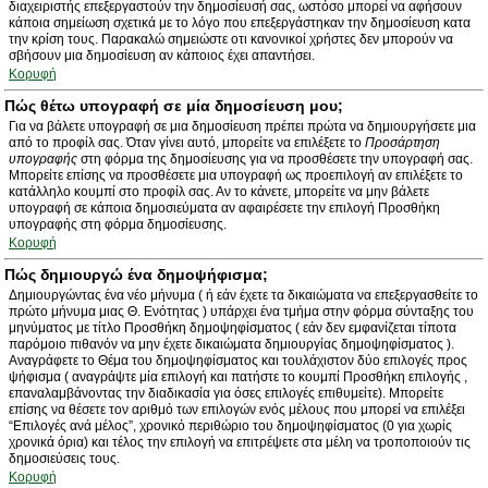
διαχειριστής επεξεργαστούν την δημοσίευσή σας, ωστόσο μπορεί να αφήσουν
κάποια σημείωση σχετικά με το λόγο που επεξεργάστηκαν την δημοσίευση κατα
την κρίση τους. Παρακαλώ σημειώστε οτι κανονικοί χρήστες δεν μπορούν να
σβήσουν μια δημοσίευση αν κάποιος έχει απαντήσει.
Κορυφή
Πώς θέτω υπογραφή σε μία δημοσίευση μου;
Για να βάλετε υπογραφή σε μια δημοσίευση πρέπει πρώτα να δημιουργήσετε μια
από το προφίλ σας. Όταν γίνει αυτό, μπορείτε να επιλέξετε το
Προσάρτηση
υπογραφής
στη φόρμα της δημοσίευσης για να προσθέσετε την υπογραφή σας.
Μπορείτε επίσης να προσθέσετε μια υπογραφή ως προεπιλογή αν επιλέξετε το
κατάλληλο κουμπί στο προφίλ σας. Αν το κάνετε, μπορείτε να μην βάλετε
υπογραφή σε κάποια δημοσιεύματα αν αφαιρέσετε την επιλογή Προσθήκη
υπογραφής στη φόρμα δημοσίευσης.
Κορυφή
Πώς δημιουργώ ένα δημοψήφισμα;
Δημιουργώντας ένα νέο μήνυμα ( ή εάν έχετε τα δικαιώματα να επεξεργασθείτε το
πρώτο μήνυμα μιας Θ. Ενότητας ) υπάρχει ένα τμήμα στην φόρμα σύνταξης του
μηνύματος με τίτλο Προσθήκη δημοψηφίσματος ( εάν δεν εμφανίζεται τίποτα
παρόμοιο πιθανόν να μην έχετε δικαιώματα δημιουργίας δημοψηφίσματος ).
Αναγράφετε το Θέμα του δημοψηφίσματος και τουλάχιστον δύο επιλογές προς
ψήφισμα ( αναγράψτε μία επιλογή και πατήστε το κουμπί Προσθήκη επιλογής ,
επαναλαμβάνοντας την διαδικασία για όσες επιλογές επιθυμείτε). Μπορείτε
επίσης να θέσετε τον αριθμό των επιλογών ενός μέλους που μπορεί να επιλέξει
“Επιλογές ανά μέλος”, χρονικό περιθώριο του δημοψηφίσματος (0 για χωρίς
χρονικά όρια) και τέλος την επιλογή να επιτρέψετε στα μέλη να τροποποιούν τις
δημοσιεύσεις τους.
Κορυφή