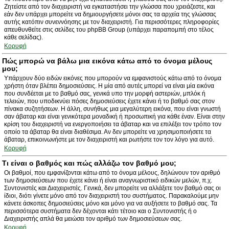
Ζητείστε από τον διαχειριστή να εγκαταστήσει την γλώσσα που χρειάζεστε, και
εάν δεν υπάρχει μπορείτε να δημιουργήσετε μόνοι σας τα αρχεία της γλώσσας
αυτής κατόπιν συνεννόησης με τον διαχειριστή. Για περισσότερες πληροφορίες
απευθυνθείτε στις σελίδες του phpBB Group (υπάρχει παραπομπή στο τέλος
κάθε σελίδας).
Κορυφή
Πώς μπορώ να βάλω μια εικόνα κάτω από το όνομα μέλους
μου;
Υπάρχουν δύο ειδών εικόνες που μπορούν να εμφανιστούς κάτω από το όνομα
χρήστη όταν βλέπει δημοσιεύσεις. Η μία από αυτές μπορεί να είναι μία εικόνα
που συνδέεται με το βαθμό σας, γενικά υπο την μορφή αστεριών, μπλόκ ή
τελειών, που υποδικνύει πόσες δημοσιεύσεις έχετε κάνει ή το βαθμό σας στον
πίνακα συζητήσεων. Η άλλη, συνήθως μια μεγαλύτερη εικόνα, που είναι γνωστή
σαν άβαταρ και είναι γενικότερα μοναδική ή προσωπική για κάθε έναν. Είναι στην
κρίση του διαχειριστή να ενεργοποιήσει τα άβαταρ και να επιλέξει τον τρόπο τον
οποίο τα άβαταρ θα είναι διαθέσιμα. Αν δεν μπορείτε να χρησιμοποιήσετε τα
άβαταρ, επικοινωνήστε με τον διαχειριστή και ρωτήστε τον τον λόγο για αυτό.
Κορυφή
Τι είναι ο βαθμός και πώς αλλάζω τον βαθμό μου;
Οι βαθμοί, που εμφανίζονται κάτω από το όνομα μέλους, δηλώνουν τον αριθμό
των δημοσιεύσεων που έχετε κάνει ή είναι αναγνωριστικό ειδικών μελών, π.χ.
Συντονιστές και Διαχειριστές. Γενικά, δεν μπορείτε να αλλάξετε τον βαθμό σας οι
ίδιοι, διότι γίνετε μόνο από τον διαχειριστή του συστήματος. Παρακαλούμε μην
κάνετε άσκοπες δημοσιεύσεις μόνο και μόνο για να αυξήσετε το βαθμό σας. Τα
περισσότερα συστήματα δεν δέχονται κάτι τέτοιο και ο Συντονιστής ή ο
Διαχειριστής απλά θα μειώσει τον αριθμό των δημοσιεύσεων σας.
Κορυφή