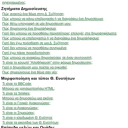
εγγεγραμμένος;
Ζητήματα Δημοσίευσης
Πώς αναρτώ ένα θέμα στην Δ. Συζήτηση;
Πώς μπορώ να κάνω επεξεργασία ή να διαγράψω ένα δημοσίευμα;
Πώς θέτω υπογραφή σε μία δημοσίευση μου;
Πώς δημιουργώ ένα δημοψήφισμα;
Γιατί δεν μπορώ να προσθέσω περισσότερες επιλογές στα δημοψηφίσματα;
Πώς μπορώ να επεξεργαστώ ή να διαγράψω ένα δημοψήφισμα;
Γιατί δεν έχω πρόσβαση σε μια Δ. Συζήτηση;
Γιατί δεν μπορώ να προσθέσω συνημμένα;
Γιατί έχω πάρει προειδοποίηση;
Πώς μπορώ να αναφέρω δημοσιεύσεις σε έναν συντονιστή;
Τι είναι το κουμπί “Αποθήκευση” στην φόρμα δημοσίευσης;
Γιατί η δημοσίευση μου πρέπει να εγκριθεί;
Πως σημειώνουμε ένα θέμα σαν νέο;
Μορφοποίηση και τύποι Θ. Ενοτήτων
Τι είναι το BBCode;
Μπορώ να χρησιμοποιήσω HTML;
Τι είναι τα Smilies;
Μπορώ να δημοσιεύω μια εικόνα;
Τι είναι οι Γενικές Ανακοινώσεις;
Τι είναι οι Ανακοινώσεις;
Τι είναι οι Σημειώσεις;
Τι είναι η κλειδωμένη Θ. Ενότητα;
Τι είναι τα εικονίδια των Θ. Ενοτήτων;
Επίπεδα μελών και Ομάδες