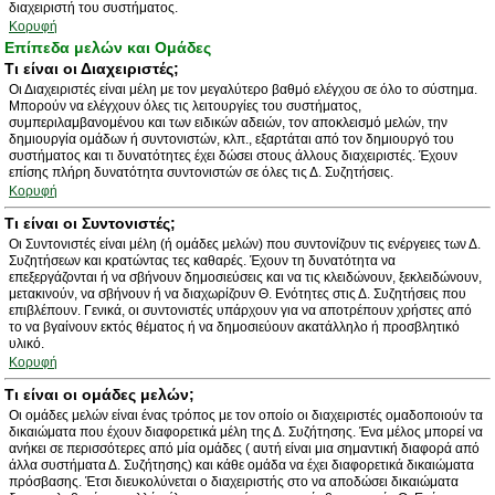
διαχειριστή του συστήματος.
Κορυφή
Επίπεδα μελών και Ομάδες
Τι είναι οι Διαχειριστές;
Οι Διαχειριστές είναι μέλη με τον μεγαλύτερο βαθμό ελέγχου σε όλο το σύστημα.
Μπορούν να ελέγχουν όλες τις λειτουργίες του συστήματος,
συμπεριλαμβανομένου και των ειδικών αδειών, τον αποκλεισμό μελών, την
δημιουργία ομάδων ή συντονιστών, κλπ., εξαρτάται από τον δημιουργό του
συστήματος και τι δυνατότητες έχει δώσει στους άλλους διαχειριστές. Έχουν
επίσης πλήρη δυνατότητα συντονιστών σε όλες τις Δ. Συζητήσεις.
Κορυφή
Τι είναι οι Συντονιστές;
Οι Συντονιστές είναι μέλη (ή ομάδες μελών) που συντονίζουν τις ενέργειες των Δ.
Συζητήσεων και κρατώντας τες καθαρές. Έχουν τη δυνατότητα να
επεξεργάζονται ή να σβήνουν δημοσιεύσεις και να τις κλειδώνουν, ξεκλειδώνουν,
μετακινούν, να σβήνουν ή να διαχωρίζουν Θ. Ενότητες στις Δ. Συζητήσεις που
επιβλέπουν. Γενικά, οι συντονιστές υπάρχουν για να αποτρέπουν χρήστες από
το να βγαίνουν εκτός θέματος ή να δημοσιεύουν ακατάλληλο ή προσβλητικό
υλικό.
Κορυφή
Τι είναι οι ομάδες μελών;
Οι ομάδες μελών είναι ένας τρόπος με τον οποίο οι διαχειριστές ομαδοποιούν τα
δικαιώματα που έχουν διαφορετικά μέλη της Δ. Συζήτησης. Ένα μέλος μπορεί να
ανήκει σε περισσότερες από μία ομάδες ( αυτή είναι μια σημαντική διαφορά από
άλλα συστήματα Δ. Συζήτησης) και κάθε ομάδα να έχει διαφορετικά δικαιώματα
πρόσβασης. Έτσι διευκολύνεται ο διαχειριστής στο να αποδώσει δικαιώματα