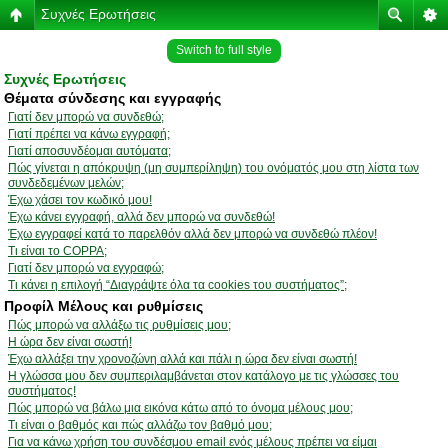
Συχνές Ερωτήσεις
Switch to full style
Συχνές Ερωτήσεις
Θέματα σύνδεσης και εγγραφής
Γιατί δεν μπορώ να συνδεθώ;
Γιατί πρέπει να κάνω εγγραφή;
Γιατί αποσυνδέομαι αυτόματα;
Πώς γίνεται η απόκρυψη (μη συμπερίληψη) του ονόματός μου στη λίστα των
συνδεδεμένων μελών;
Έχω χάσει τον κωδικό μου!
Έχω κάνει εγγραφή, αλλά δεν μπορώ να συνδεθώ!
Έχω εγγραφεί κατά το παρελθόν αλλά δεν μπορώ να συνδεθώ πλέον!
Τι είναι το COPPA;
Γιατί δεν μπορώ να εγγραφώ;
Τι κάνει η επιλογή “Διαγράψτε όλα τα cookies του συστήματος”;
Προφίλ Μέλους και ρυθμίσεις
Πώς μπορώ να αλλάξω τις ρυθμίσεις μου;
Η ώρα δεν είναι σωστή!
Έχω αλλάξει την χρονοζώνη αλλά και πάλι η ώρα δεν είναι σωστή!
Η γλώσσα μου δεν συμπεριλαμβάνεται στον κατάλογο με τις γλώσσες του
συστήματος!
Πώς μπορώ να βάλω μια εικόνα κάτω από το όνομα μέλους μου;
Τι είναι ο βαθμός και πώς αλλάζω τον βαθμό μου;
Για να κάνω χρήση του συνδέσμου email ενός μέλους πρέπει να είμαι