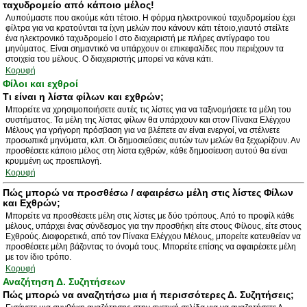
ταχυδρομείο από κάποιο μέλος!
Λυπούμαστε που ακούμε κάτι τέτοιο. Η φόρμα ηλεκτρονικού ταχυδρομείου έχει
φίλτρα για να κρατούνται τα ίχνη μελών που κάνουν κάτι τέτοιο,γιαυτό στείλτε
ένα ηλεκτρονικό ταχυδρομείο l στο διαχειριστή με πλήρες αντίγραφο του
μηνύματος. Είναι σημαντικό να υπάρχουν οι επικεφαλίδες που περιέχουν τα
στοιχεία του μέλους. Ο διαχειριστής μπορεί να κάνει κάτι.
Κορυφή
Φίλοι και εχθροί
Τι είναι η λίστα φίλων και εχθρών;
Μπορείτε να χρησιμοποιήσετε αυτές τις λίστες για να ταξινομήσετε τα μέλη του
συστήματος. Τα μέλη της λίστας φίλων θα υπάρχουν και στον Πίνακα Ελέγχου
Μέλους για γρήγορη πρόσβαση για να βλέπετε αν είναι ενεργοί, να στέλνετε
προσωπικά μηνύματα, κλπ. Οι δημοσιεύσεις αυτών των μελών θα ξεχωρίζουν. Αν
προσθέσετε κάποιο μέλος στη λίστα εχθρών, κάθε δημοσίευση αυτού θα είναι
κρυμμένη ως προεπιλογή.
Κορυφή
Πώς μπορώ να προσθέσω / αφαιρέσω μέλη στις λίστες Φίλων
και Εχθρών;
Μπορείτε να προσθέσετε μέλη στις λίστες με δύο τρόπους. Από το προφίλ κάθε
μέλους, υπάρχει ένας σύνδεσμος για την προσθήκη είτε στους Φίλους, είτε στους
Εχθρούς. Διαφορετικά, από τον Πίνακα Ελέγχου Μέλους, μπορείτε κατευθείαν να
προσθέσετε μέλη βάζοντας το όνομά τους. Μπορείτε επίσης να αφαιρέσετε μέλη
με τον ίδιο τρόπο.
Κορυφή
Αναζήτηση Δ. Συζητήσεων
Πώς μπορώ να αναζητήσω μια ή περισσότερες Δ. Συζητήσεις;