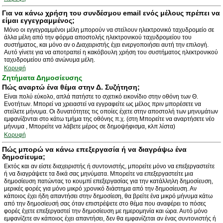
Για να κάνω χρήση του συνδέσμου email ενός μέλους πρέπει να
είμαι εγγεγραμμένος;
Μόνο οι εγγεγραμμένοι μέλη μπορούν να στείλουν ηλεκτρονικό ταχυδρομείο σε
άλλα μέλη από την φόρμα αποστολής ηλεκτρονικού ταχυδρομείου του
συστήματος, και μόνο αν ο Διαχειριστής έχει ενεργοποιήσει αυτή την επιλογή.
Αυτό γίνετε για να αποτραπεί η κακόβουλη χρήση του συστήματος ηλεκτρονικού
ταχυδρομείου από ανώνυμα μέλη.
Κορυφή
Ζητήματα Δημοσίευσης
Πώς αναρτώ ένα θέμα στην Δ. Συζήτηση;
Είναι πολύ εύκολο, απλά πατήστε το σχετικό εικονίδιο στην οθόνη των Θ.
Ενοτήτων. Μπορεί να χρειαστεί να εγγραφείτε ως μέλος πριν μπορέσετε να
στείλετε μήνυμα. Οι δυνατότητες τις οποίες έχετε στην αποστολή των μηνυμάτων
εμφανίζονται στο κάτω τμήμα της οθόνης π.χ. (στη Μπορείτε να αναρτήσετε νέο
μήνυμα , Μπορείτε να λάβετε μέρος σε δημοψήφισμα, κλπ λίστα)
Κορυφή
Πώς μπορώ να κάνω επεξεργασία ή να διαγράψω ένα
δημοσίευμα;
Εκτός και αν είστε διαχειριστής ή συντονιστής, μπορείτε μόνο να επεξεργαστείτε
ή να διαγράψετε τα δικά σας μηνύματα. Μπορείτε να επεξεργαστείτε μια
δημοσίευση πατώντας το κουμπί επεξεργασίας για την κατάλληλη δημοσίευση,
μερικές φορές για μόνο μικρό χρονικό διάστημα από την δημοσίευση. Αν
κάποιος έχει ήδη απαντήσει στην δημοσίεση, θα βρείτε ένα μικρό μήνυμα κάτω
από την δημοσίευσή σας όταν επιστρέψετε στο θέμα που αναφέρει το πόσες
φορές έχετε επεξεργαστεί την δημοσίευση με ημερομηνία και ώρα. Αυτό μόνο
εμφανίζετε αν κάποιος έχει απαντήσει, δεν θα εμφανίζεται αν ένας συντονιστής ή