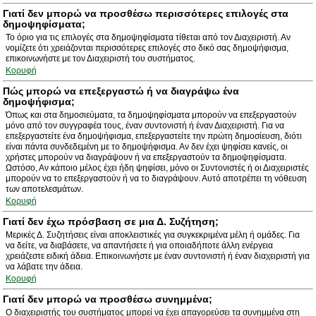
Γιατί δεν μπορώ να προσθέσω περισσότερες επιλογές στα
δημοψηφίσματα;
Το όριο για τις επιλογές στα δημοψηφίσματα τίθεται από τον Διαχειριστή. Αν
νομίζετε ότι χρειάζονται περισσότερες επιλογές στο δικό σας δημοψήφισμα,
επικοινωνήστε με τον Διαχειριστή του συστήματος.
Κορυφή
Πώς μπορώ να επεξεργαστώ ή να διαγράψω ένα
δημοψήφισμα;
Όπως και στα δημοσιεύματα, τα δημοψηφίσματα μπορούν να επεξεργαστούν
μόνο από τον συγγραφέα τους, έναν συντονιστή ή έναν Διαχειριστή. Για να
επεξεργαστείτε ένα δημοψήφισμα, επεξεργαστείτε την πρώτη δημοσίευση, διότι
είναι πάντα συνδεδεμένη με το δημοψήφισμα. Αν δεν έχει ψηφίσει κανείς, οι
χρήστες μπορούν να διαγράψουν ή να επεξεργαστούν τα δημοψηφίσματα.
Ωστόσο, Αν κάποιο μέλος έχει ήδη ψηφίσει, μόνο οι Συντονιστές ή οι Διαχειριστές
μπορούν να το επεξεργαστούν ή να το διαγράψουν. Αυτό αποτρέπει τη νόθευση
των αποτελεσμάτων.
Κορυφή
Γιατί δεν έχω πρόσβαση σε μια Δ. Συζήτηση;
Μερικές Δ. Συζητήσεις είναι αποκλειστικές για συγκεκριμένα μέλη ή ομάδες. Για
να δείτε, να διαβάσετε, να απαντήσετε ή για οποιαδήποτε άλλη ενέργεια
χρειάζεστε ειδική άδεια. Επικοινωνήστε με έναν συντονιστή ή έναν διαχειριστή για
να λάβατε την άδεια.
Κορυφή
Γιατί δεν μπορώ να προσθέσω συνημμένα;
Ο διαχειριστής του συστήματος μπορεί να έχει απαγορεύσει τα συνημμένα στη