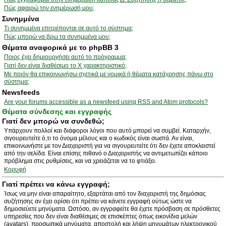
Πώς αφαιρώ την ενημέρωσή μου;
Συνημμένα
Τι συνημμένα επιτρέπονται σε αυτό το σύστημα;
Πώς μπορώ να βρω τα συνημμένα μου;
Θέματα αναφορικά με το phpBB 3
Ποιος έχει δημιουργήσει αυτό το πρόγραμμα;
Γιατί δεν είναι διαθέσιμο το Χ χαρακτηριστικό;
Με ποιόν θα επικοινωνήσω σχετικά με νομικά ή θέματα κατάχρησης πάνω στο
σύστημα;
Newsfeeds
Are your forums accessible as a newsfeed using RSS and Atom protocols?
Θέματα σύνδεσης και εγγραφής
Γιατί δεν μπορώ να συνδεθώ;
Υπάρχουν πολλοί και διάφοροι λόγοι που αυτό μπορεί να συμβεί. Καταρχήν,
σιγουρευτείτε ό,τι το όνομα μέλους και ο κωδικός είναι σωστά. Αν είναι,
επικοινωνήστε με τον Διαχειριστή για να σιγουρευτείτε ότι δεν έχετε αποκλειστεί
από την σελίδα. Είναι επίσης πιθανό ο Διαχειριστής να αντιμετωπίζει κάποιο
πρόβλημα στις ρυθμίσεις, και να χρειάζεται να το φτιάξει.
Κορυφή
Γιατί πρέπει να κάνω εγγραφή;
Ίσως να μην είναι απαραίτητο, εξαρτάται από τον διαχειριστή της δημόσιας
συζήτησης αν έχει ορίσει ότι πρέπει να κάνετε εγγραφή ούτως ώστε να
δημοσιεύετε μηνύματα. Ωστόσο, αν εγγραφείτε θα έχετε πρόσβαση σε πρόσθετες
υπηρεσίες που δεν είναι διαθέσιμες σε επισκέπτες όπως εικονίδια μελών
(avatars), προσωπικά μηνύματα, αποστολή και λήψη μηνυμάτων ηλεκτρονικού