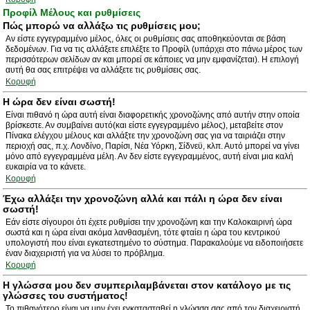
Προφίλ Μέλους και ρυθμίσεις
Πώς μπορώ να αλλάξω τις ρυθμίσεις μου;
Αν είστε εγγεγραμμένο μέλος, όλες οι ρυθμίσεις σας αποθηκεύονται σε βάση
δεδομένων. Για να τις αλλάξετε επιλέξτε το Προφίλ (υπάρχει στο πάνω μέρος των
περισσότερων σελίδων αν και μπορεί σε κάποιες να μην εμφανίζεται). Η επιλογή
αυτή θα σας επιτρέψει να αλλάξετε τις ρυθμίσεις σας.
Κορυφή
Η ώρα δεν είναι σωστή!
Είναι πιθανό η ώρα αυτή είναι διαφορετικής χρονοζώνης από αυτήν στην οποία
βρίσκεστε. Αν συμβαίνει αυτό(και είστε εγγεγραμμένο μέλος), μεταβείτε στον
Πίνακα ελέγχου μέλους και αλλάξτε την χρονοζώνη σας για να ταιριάζει στην
περιοχή σας, π.χ. Λονδίνο, Παρίσι, Νέα Υόρκη, Σίδνεϋ, κλπ. Αυτό μπορεί να γίνει
μόνο από εγγεγραμμένα μέλη. Αν δεν είστε εγγεγραμμένος, αυτή είναι μια καλή
ευκαιρία να το κάνετε.
Κορυφή
Έχω αλλάξει την χρονοζώνη αλλά και πάλι η ώρα δεν είναι
σωστή!
Εάν είστε σίγουροι ότι έχετε ρυθμίσει την χρονοζώνη και την Καλοκαιρινή ώρα
σωστά και η ώρα είναι ακόμα λανθασμένη, τότε φταίει η ώρα του κεντρικού
υπολογιστή που είναι εγκατεστημένο το σύστημα. Παρακαλούμε να ειδοποιήσετε
έναν διαχειριστή για να λύσει το πρόβλημα.
Κορυφή
Η γλώσσα μου δεν συμπεριλαμβάνεται στον κατάλογο με τις
γλώσσες του συστήματος!
Το πιθανότερο είναι να μην έχει εγκατασταθεί η γλώσσα σας από τον διαχειριστή.