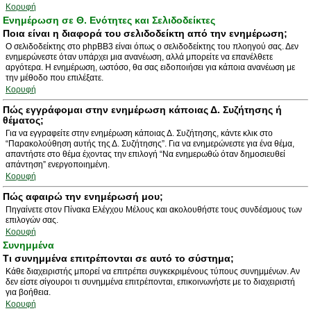
Κορυφή
Ενημέρωση σε Θ. Ενότητες και Σελιδοδείκτες
Ποια είναι η διαφορά του σελιδοδείκτη από την ενημέρωση;
Ο σελιδοδείκτης στο phpBB3 είναι όπως ο σελιδοδείκτης του πλοηγού σας. Δεν
ενημερώνεστε όταν υπάρχει μια ανανέωση, αλλά μπορείτε να επανέλθετε
αργότερα. Η ενημέρωση, ωστόσο, θα σας ειδοποιήσει για κάποια ανανέωση με
την μέθοδο που επιλέξατε.
Κορυφή
Πώς εγγράφομαι στην ενημέρωση κάποιας Δ. Συζήτησης ή
θέματος;
Για να εγγραφείτε στην ενημέρωση κάποιας Δ. Συζήτησης, κάντε κλικ στο
“Παρακολούθηση αυτής της Δ. Συζήτησης”. Για να ενημερώνεστε για ένα θέμα,
απαντήστε στο θέμα έχοντας την επιλογή “Να ενημερωθώ όταν δημοσιευθεί
απάντηση” ενεργοποιημένη.
Κορυφή
Πώς αφαιρώ την ενημέρωσή μου;
Πηγαίνετε στον Πίνακα Ελέγχου Μέλους και ακολουθήστε τους συνδέσμους των
επιλογών σας.
Κορυφή
Συνημμένα
Τι συνημμένα επιτρέπονται σε αυτό το σύστημα;
Κάθε διαχειριστής μπορεί να επιτρέπει συγκεκριμένους τύπους συνημμένων. Αν
δεν είστε σίγουροι τι συνημμένα επιτρέπονται, επικοινωνήστε με το διαχειριστή
για βοήθεια.
Κορυφή