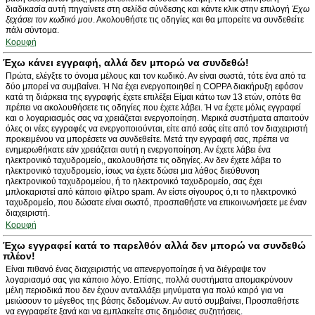
διαδικασία αυτή πηγαίνετε στη σελίδα σύνδεσης και κάντε κλικ στην επιλογή
Έχω
ξεχάσει τον κωδικό μου
. Ακολουθήστε τις οδηγίες και θα μπορείτε να συνδεθείτε
πάλι σύντομα.
Κορυφή
Έχω κάνει εγγραφή, αλλά δεν μπορώ να συνδεθώ!
Πρώτα, ελέγξτε το όνομα μέλους και τον κωδικό. Αν είναι σωστά, τότε ένα από τα
δύο μπορεί να συμβαίνει. Ή Να έχει ενεργοποιηθεί η COPPA διακήρυξη εφόσον
κατά τη διάρκεια της εγγραφής έχετε επιλέξει Είμαι κάτω των 13 ετών, οπότε θα
πρέπει να ακολουθήσετε τις οδηγίες που έχετε λάβει. Ή να έχετε μόλις εγγραφεί
και ο λογαριασμός σας να χρειάζεται ενεργοποίηση. Μερικά συστήματα απαιτούν
όλες οι νέες εγγραφές να ενεργοποιούνται, είτε από εσάς είτε από τον διαχειριστή
προκειμένου να μπορέσετε να συνδεθείτε. Μετά την εγγραφή σας, πρέπει να
ενημερωθήκατε εάν χρειάζεται αυτή η ενεργοποίηση. Αν έχετε λάβει ένα
ηλεκτρονικό ταχυδρομείο,, ακολουθήστε τις οδηγίες. Αν δεν έχετε λάβει το
ηλεκτρονικό ταχυδρομείο, ίσως να έχετε δώσει μια λάθος διεύθυνση
ηλεκτρονικού ταχυδρομείου, ή το ηλεκτρονικό ταχυδρομείο, σας έχει
μπλοκαριστεί από κάποιο φίλτρο spam. Αν είστε σίγουρος ό,τι το ηλεκτρονικό
ταχυδρομείο, που δώσατε είναι σωστό, προσπαθήστε να επικοινωνήσετε με έναν
διαχειριστή.
Κορυφή
Έχω εγγραφεί κατά το παρελθόν αλλά δεν μπορώ να συνδεθώ
πλέον!
Είναι πιθανό ένας διαχειριστής να απενεργοποίησε ή να διέγραψε τον
λογαριασμό σας για κάποιο λόγο. Επίσης, πολλά συστήματα απομακρύνουν
μέλη περιοδικά που δεν έχουν ανταλλάξει μηνύματα για πολύ καιρό για να
μειώσουν το μέγεθος της βάσης δεδομένων. Αν αυτό συμβαίνει, Προσπαθήστε
να εγγραφείτε ξανά και να εμπλακείτε στις δημόσιες συζητήσεις.