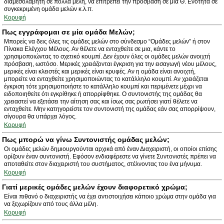
διαμεσολαβητή σε πολλά μέλη, να επιτρέπει την πρόσβαση σε μία Θ. Ενότητα σε
συγκεκριμένη ομάδα μελών κ.λ.π.
Κορυφή
Πως εγγράφομαι σε μία ομάδα Μελών;
Μπορείς να δεις όλες τις ομάδες μελών στο σύνδεσμο “Ομάδες μελών” ή στον
Πίνακα Ελέγχου Μέλους. Αν θέλετε να ενταχθείτε σε μια, κάντε το
χρησιμοποιώντας το σχετικό κουμπί. Δεν έχουν όλες οι ομάδες μελών ανοιχτή
πρόσβαση, ωστόσο. Μερικές χρειάζονται έγκριση για την εισαγωγή νέου μέλους,
μερικές είναι κλειστές και μερικές είναι κρυφές. Αν η ομάδα είναι ανοιχτή,
μπορείτε να ενταχθείτε χρησιμοποιώντας το κατάλληλο κουμπί. Αν χρειάζεται
έγκριση τότε χρησιμοποιήστε το κατάλληλο κουμπί και περιμένετε μέχρι να
ειδοποιηθείτε ότι εγκρίθηκε ή απορρίφθηκε. Ο συντονιστής της ομάδας θα
χρειαστεί να εξετάσει την αίτηση σας και ίσως σας ρωτήσει γιατί θέλετε να
ενταχθείτε. Μην κατηγορείστε τον συντονιστή της ομάδας εάν σας απορρίψουν,
σίγουρα θα υπάρχει λόγος.
Κορυφή
Πως μπορώ να γίνω Συντονιστής ομάδας μελών;
Οι ομάδες μελών δημιουργούνται αρχικά από έναν Διαχειριστή, οι οποίοι επίσης
ορίζουν έναν συντονιστή. Εφόσον ενδιαφέρεστε να γίνετε Συντονιστές πρέπει να
αποταθείτε στον διαχειριστή του συστήματος, στέλνοντας του ένα μήνυμα.
Κορυφή
Γιατί μερικές ομάδες μελών έχουν διαφορετικό χρώμα;
Είναι πιθανό ο διαχειριστής να έχει αντιστοιχήσει κάποιο χρώμα στην ομάδα για
να ξεχωρίζουν από τους άλλα μέλη.
Κορυφή