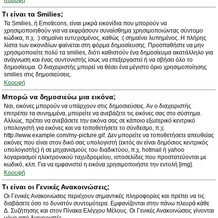
Κορυφή
Τι είναι τα Smilies;
Τα Smilies, ή Emoticons, είναι μικρά εικονίδια που μπορούν να
χρησιμοποιηθούν για να εκφράσουν συναίσθημα χρησιμοποιώντας σύντομο
κώδικα, π.χ. :) σημαίνει ευτυχισμένος, καθώς :( σημαίνει λυπημένος. Η πλήρης
λίστα των εικονιδίων φαίνεται στη φόρμα δημοσίευσης. Προσπαθήστε να μην
χρησιμοποιείτε πολύ τα smilies, διότι καθιστούν ένα δημοσίευμα ακατάλληλο για
ανάγνωση και ένας συντονιστής ίσως να επεξεργαστεί ή να σβήσει όλο το
δημοσίευμα. Ο διαχειριστής μπορεί να θέσει ένα μέγιστο όριο χρησιμοποίησης
smilies στις δημοσιεύσεις.
Κορυφή
Μπορώ να δημοσιεύω μια εικόνα;
Ναι, εικόνες μπορούν να υπάρχουν στις δημοσιεύσεις. Αν ο διαχειριστής
επιτρέπει τα συνημμένα, μπορείτε να ανεβάζετε τις εικόνες σας στο σύστημα.
Αλλιώς, πρέπει να ανεβάσετε την εικόνα σας σε κάποιο εξωτερικό κεντρικό
υπολογιστή για εικόνες και να τοποθετήσετε το σύνδεσμο, π.χ.
http://www.example.com/my-picture.gif. Δεν μπορείτε να τοποθετήσετε απευθείας
εικόνες που είναι στον δικό σας υπολογιστή (εκτός αν είναι δημόσιος κεντρικός
υπολογιστής) ή σε μηχανισμούς του διαδικτύου, π.χ. hotmail ή yahoo
λογαριασμοί ηλεκτρονικού ταχυδρομείου, ιστοσελίδες που προστατεύονται με
κωδικό, κλπ. Για να εμφανιστεί η εικόνα χρησιμοποιήστε την εντολή [img].
Κορυφή
Τι είναι οι Γενικές Ανακοινώσεις;
Οι Γενικές Ανακοινώσεις περιέχουν σημαντικές πληροφορίες και πρέπει να τις
διαβάσετε όσο το δυνατόν συντομότερα. Εμφανίζονται στην πάνω πλευρά κάθε
Δ. Συζήτησης και στον Πίνακα Ελέγχου Μέλους. Οι Γενικές Ανακοινώσεις γίνονται