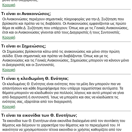
μόνο από διαχειριστές.
Κορυφή
Τι είναι οι Ανακοινώσεις;
Οι Ανακοινώσεις περιέχουν σημαντικές πληροφορίες για την Δ. Συζήτηση που
βρίσκεστε και πρέπει να τις διαβάσετε. Οι Ανακοινώσεις εμφανίζονται ως πρώτο
θέμα σε κάθε Δ. Συζήτηση που υπάρχουν. Όπως και με τις Γενικές Ανακοινώσεις,
έτσι και οι Ανακοινώσεις γίνονται από τους Διαχειριστές ή τους Συντονιστές.
Κορυφή
Τι είναι οι Σημειώσεις;
Οι Σημειώσεις βρίσκονται κάτω από τις ανακοινώσεις και μόνο στην πρώτη
σελίδα. Είναι σημαντικές και πρέπει να διαβάζονται. Όπως και με τις
Ανακοινώσεις και τις Γενικές Ανακοινώσεις, Σημειώσεις μπορούν να κάνουν μόνο
οι Διαχειριστές και οι Συντονιστές.
Κορυφή
Τι είναι η κλειδωμένη Θ. Ενότητα;
Οι κλειδωμένες Θ. Ενότητες είναι ενότητες που τα μέλη δεν μπορούν πια να
απαντήσουν και κάθε δημοψήφισμα που υπάρχει τερματίστηκε αυτόματα. Τα
θέματα μπορούν να κλειδωθούν για πολλούς λόγους και αυτό μπορεί να γίνει
από διαχειριστή ή συντονιστή. Ίσως να μπορείτε και σεις να κλειδώσετε τις
ενότητες σας, εξαρτάται από τον διαχειριστή.
Κορυφή
Τι είναι τα εικονίδια των Θ. Ενοτήτων;
Τα εικονίδια των Θ. Ενοτήτων είναι εικονίδια διαλεγμένα από τον συντάκτη του
θέματος και δείχνουν το χαρακτήρα του θέματος και το περιεχόμενό του. Η
ικανότητα να χρησιμοποιούν τέτοια εικονίδια οι χρήστες καθορίζετε από τον