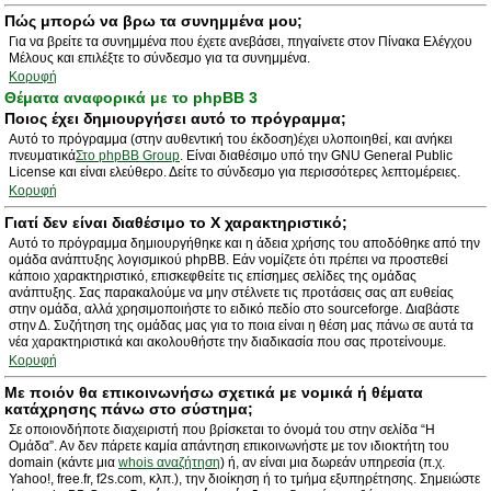
Πώς μπορώ να βρω τα συνημμένα μου;
Για να βρείτε τα συνημμένα που έχετε ανεβάσει, πηγαίνετε στον Πίνακα Ελέγχου
Μέλους και επιλέξτε το σύνδεσμο για τα συνημμένα.
Κορυφή
Θέματα αναφορικά με το phpBB 3
Ποιος έχει δημιουργήσει αυτό το πρόγραμμα;
Αυτό το πρόγραμμα (στην αυθεντική του έκδοση)έχει υλοποιηθεί, και ανήκει
πνευματικά
Στο phpBB Group
. Είναι διαθέσιμο υπό την GNU General Public
License και είναι ελεύθερο. Δείτε το σύνδεσμο για περισσότερες λεπτομέρειες.
Κορυφή
Γιατί δεν είναι διαθέσιμο το Χ χαρακτηριστικό;
Αυτό το πρόγραμμα δημιουργήθηκε και η άδεια χρήσης του αποδόθηκε από την
ομάδα ανάπτυξης λογισμικού phpBB. Εάν νομίζετε ότι πρέπει να προστεθεί
κάποιο χαρακτηριστικό, επισκεφθείτε τις επίσημες σελίδες της ομάδας
ανάπτυξης. Σας παρακαλούμε να μην στέλνετε τις προτάσεις σας απ ευθείας
στην ομάδα, αλλά χρησιμοποιήστε το ειδικό πεδίο στο sourceforge. Διαβάστε
στην Δ. Συζήτηση της ομάδας μας για το ποια είναι η θέση μας πάνω σε αυτά τα
νέα χαρακτηριστικά και ακολουθήστε την διαδικασία που σας προτείνουμε.
Κορυφή
Με ποιόν θα επικοινωνήσω σχετικά με νομικά ή θέματα
κατάχρησης πάνω στο σύστημα;
Σε οποιονδήποτε διαχειριστή που βρίσκεται το όνομά του στην σελίδα “Η
Ομάδα”. Αν δεν πάρετε καμία απάντηση επικοινωνήστε με τον ιδιοκτήτη του
domain (κάντε μια
whois αναζήτηση
) ή, αν είναι μια δωρεάν υπηρεσία (π.χ.
Yahoo!, free.fr, f2s.com, κλπ.), την διοίκηση ή το τμήμα εξυπηρέτησης. Σημειώστε