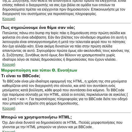
της Δ. Συζήτησης που θέλετε να απαντήσετε πρέπει πρώτα να ελέγχονται. Είναι
επίσης πιθανό ο διαχειριστής να σας έχει βάλει σε ομάδα των οποίων τα
δημοσιεύματα πρέπει να ελέγχονται πριν δημοσιευτούν. Επικοινωνήστε με τον
διαχειριστή του συστήματος για περισσότερες πληροφορίες.
Κορυφή
Πως σημειώνουμε ένα θέμα σαν νέο;
Πατώντας πάνω στο bump my topic πάει η δημοσίευση στην πρώτη σελίδα και
φαίνεται ότι είναι αδιάβαστη. Εάν δεν βλέπεις τον σύνδεσμο σημαίνει ότι αυτή η
λειτουργία είναι απενεργοποιημένη ή μετά την τελευταία φορά που το πάτησες
δεν έχει αλλάξει κάτι. Είναι ακόμη δυνατών να πάει στην πρώτη σελίδα
απαντώντας σε αυτό. Σιγουρέψου πρώτα όμως εάν ακολουθείς τους κανόνες της
Δ. Συζήτησης. Συνήθως αυτό όμως δεν θέλουν να χρησιμοποιείτε χωρίς
ιδιαίτερο λόγο σε παλιές δημοσιεύσεις ή δημοσιεύσεις που έχουν κλείσει.
Κορυφή
Μορφοποίηση και τύποι Θ. Ενοτήτων
Τι είναι το BBCode;
Το BBCode είναι μία ιδιαίτερη εφαρμογή της HTML, η χρήση της στα μηνύματα
καθορίζεται από τον διαχειριστή στο σύνολο, και από τον συντάκτη ενός
μηνύματος κατά βούληση, κάθε φορά που συντάσσει ένα κείμενο. Το BBCode
έχει παρόμοια σύνταξη με την HTML, αλλά οι εντολές περικλείωνται σε αγκύλες [
και ] αντί < και >. Για περισσότερες πληροφορίες για το BBCode δείτε τον οδηγό
που μπορείτε να βρείτε στη φόρμα δημοσίευσης.
Κορυφή
Μπορώ να χρησιμοποιήσω HTML;
Όχι. Δεν είναι δυνατό να δημοσιεύσετε σε HTML. Πολλές μορφοποιήσεις που
γίνονται με την HTML μπορούν να γίνουν και με BBCode.