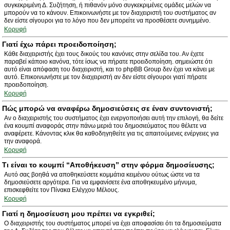
συγκεκριμένη Δ. Συζήτηση, ή πιθανόν μόνο συγκεκριμένες ομάδες μελών να
μπορούν να το κάνουν. Επικοινωνήστε με τον διαχειριστή του συστήματος αν
δεν είστε σίγουροι για το λόγο που δεν μπορείτε να προσθέσετε συνημμένο.
Κορυφή
Γιατί έχω πάρει προειδοποίηση;
Κάθε διαχειριστής έχει τους δικούς του κανόνες στην σελίδα του. Αν έχετε
παραβεί κάποιο κανόνα, τότε ίσως να πήρατε προειδοποίηση. σημειώστε ότι
αυτό είναι απόφαση του διαχειριστή, και το phpBB Group δεν έχει να κάνει με
αυτό. Επικοινωνήστε με τον διαχειριστή αν δεν είστε σίγουροι γιατί πήρατε
προειδοποίηση.
Κορυφή
Πώς μπορώ να αναφέρω δημοσιεύσεις σε έναν συντονιστή;
Αν ο διαχειριστής του συστήματος έχει ενεργοποιήσει αυτή την επιλογή, θα δείτε
ένα κουμπί αναφοράς στην πάνω μεριά του δημοσιεύματος που θέλετε να
αναφέρετε. Κάνοντας κλικ θα καθοδηγηθείτε για τις απαιτούμενες ενέργειες για
την αναφορά.
Κορυφή
Τι είναι το κουμπί “Αποθήκευση” στην φόρμα δημοσίευσης;
Αυτό σας βοηθά να αποθηκεύσετε κομμάτια κειμένου ούτως ώστε να τα
δημοσιεύσετε αργότερα. Για να εμφανίσετε ένα αποθηκευμένο μήνυμα,
επισκεφθείτε τον Πίνακα Ελέγχου Μέλους.
Κορυφή
Γιατί η δημοσίευση μου πρέπει να εγκριθεί;
Ο διαχειριστής του συστήματος μπορεί να έχει αποφασίσει ότι τα δημοσιεύματα