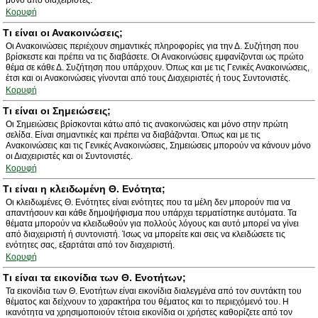
μόνο από διαχειριστές.
Κορυφή
Τι είναι οι Ανακοινώσεις;
Οι Ανακοινώσεις περιέχουν σημαντικές πληροφορίες για την Δ. Συζήτηση που
βρίσκεστε και πρέπει να τις διαβάσετε. Οι Ανακοινώσεις εμφανίζονται ως πρώτο
θέμα σε κάθε Δ. Συζήτηση που υπάρχουν. Όπως και με τις Γενικές Ανακοινώσεις,
έτσι και οι Ανακοινώσεις γίνονται από τους Διαχειριστές ή τους Συντονιστές.
Κορυφή
Τι είναι οι Σημειώσεις;
Οι Σημειώσεις βρίσκονται κάτω από τις ανακοινώσεις και μόνο στην πρώτη
σελίδα. Είναι σημαντικές και πρέπει να διαβάζονται. Όπως και με τις
Ανακοινώσεις και τις Γενικές Ανακοινώσεις, Σημειώσεις μπορούν να κάνουν μόνο
οι Διαχειριστές και οι Συντονιστές.
Κορυφή
Τι είναι η κλειδωμένη Θ. Ενότητα;
Οι κλειδωμένες Θ. Ενότητες είναι ενότητες που τα μέλη δεν μπορούν πια να
απαντήσουν και κάθε δημοψήφισμα που υπάρχει τερματίστηκε αυτόματα. Τα
θέματα μπορούν να κλειδωθούν για πολλούς λόγους και αυτό μπορεί να γίνει
από διαχειριστή ή συντονιστή. Ίσως να μπορείτε και σεις να κλειδώσετε τις
ενότητες σας, εξαρτάται από τον διαχειριστή.
Κορυφή
Τι είναι τα εικονίδια των Θ. Ενοτήτων;
Τα εικονίδια των Θ. Ενοτήτων είναι εικονίδια διαλεγμένα από τον συντάκτη του
θέματος και δείχνουν το χαρακτήρα του θέματος και το περιεχόμενό του. Η
ικανότητα να χρησιμοποιούν τέτοια εικονίδια οι χρήστες καθορίζετε από τον