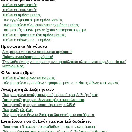
Τι είναι οι Διαχειριστές;
Τι είναι οι Συντονιστές;
Τι είναι οι ομάδες μελών;
Πως εγγράφομαι σε μία ομάδα Μελών;
Πως μπορώ να γίνω Συντονιστής ομάδας μελών;
Γιατί μερικές ομάδες μελών έχουν διαφορετικό χρώμα;
Τι είναι η “Προεπιλεγμένη ομάδα μελών”;
Τι είναι ο σύνδεσμος "Η ομάδα”;
Προσωπικά Μηνύματα
Δεν μπορώ να στείλω προσωπικά μηνύματα!
Παίρνω ανεπιθύμητα μηνύματα!
Έχω λάβει ένα μήνυμα spam ή ένα προσβλητικό ηλεκτρονικό ταχυδρομείο από
κάποιο μέλος!
Φίλοι και εχθροί
Τι είναι η λίστα φίλων και εχθρών;
Πώς μπορώ να προσθέσω / αφαιρέσω μέλη στις λίστες Φίλων και Εχθρών;
Αναζήτηση Δ. Συζητήσεων
Πώς μπορώ να αναζητήσω μια ή περισσότερες Δ. Συζητήσεις;
Γιατί η αναζήτηση μου δεν επιστρέφει αποτελέσματα;
Γιατί η αναζήτηση μου επιστρέφει κενή σελίδα!;
Πώς αναζητώ μέλη;
Πώς μπορώ να βρω τα δικά μου δημοσιεύματα και θέματα;
Ενημέρωση σε Θ. Ενότητες και Σελιδοδείκτες
Ποια είναι η διαφορά του σελιδοδείκτη από την ενημέρωση;
Πώς εγγράφομαι στην ενημέρωση κάποιας Δ. Συζήτησης ή θέματος;