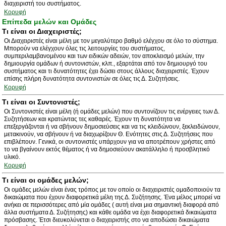
διαχειριστή του συστήματος.
Κορυφή
Επίπεδα μελών και Ομάδες
Τι είναι οι Διαχειριστές;
Οι Διαχειριστές είναι μέλη με τον μεγαλύτερο βαθμό ελέγχου σε όλο το σύστημα.
Μπορούν να ελέγχουν όλες τις λειτουργίες του συστήματος,
συμπεριλαμβανομένου και των ειδικών αδειών, τον αποκλεισμό μελών, την
δημιουργία ομάδων ή συντονιστών, κλπ., εξαρτάται από τον δημιουργό του
συστήματος και τι δυνατότητες έχει δώσει στους άλλους διαχειριστές. Έχουν
επίσης πλήρη δυνατότητα συντονιστών σε όλες τις Δ. Συζητήσεις.
Κορυφή
Τι είναι οι Συντονιστές;
Οι Συντονιστές είναι μέλη (ή ομάδες μελών) που συντονίζουν τις ενέργειες των Δ.
Συζητήσεων και κρατώντας τες καθαρές. Έχουν τη δυνατότητα να
επεξεργάζονται ή να σβήνουν δημοσιεύσεις και να τις κλειδώνουν, ξεκλειδώνουν,
μετακινούν, να σβήνουν ή να διαχωρίζουν Θ. Ενότητες στις Δ. Συζητήσεις που
επιβλέπουν. Γενικά, οι συντονιστές υπάρχουν για να αποτρέπουν χρήστες από
το να βγαίνουν εκτός θέματος ή να δημοσιεύουν ακατάλληλο ή προσβλητικό
υλικό.
Κορυφή
Τι είναι οι ομάδες μελών;
Οι ομάδες μελών είναι ένας τρόπος με τον οποίο οι διαχειριστές ομαδοποιούν τα
δικαιώματα που έχουν διαφορετικά μέλη της Δ. Συζήτησης. Ένα μέλος μπορεί να
ανήκει σε περισσότερες από μία ομάδες ( αυτή είναι μια σημαντική διαφορά από
άλλα συστήματα Δ. Συζήτησης) και κάθε ομάδα να έχει διαφορετικά δικαιώματα
πρόσβασης. Έτσι διευκολύνεται ο διαχειριστής στο να αποδώσει δικαιώματα