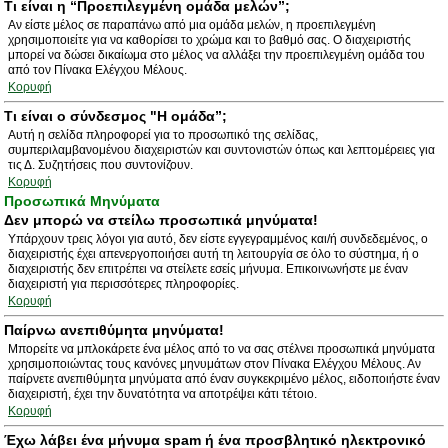
Τι είναι η “Προεπιλεγμένη ομάδα μελών”;
Αν είστε μέλος σε παραπάνω από μια ομάδα μελών, η προεπιλεγμένη
χρησιμοποιείτε για να καθορίσει το χρώμα και το βαθμό σας. Ο διαχειριστής
μπορεί να δώσει δικαίωμα στο μέλος να αλλάξει την προεπιλεγμένη ομάδα του
από τον Πίνακα Ελέγχου Μέλους.
Κορυφή
Τι είναι ο σύνδεσμος "Η ομάδα”;
Αυτή η σελίδα πληροφορεί για το προσωπικό της σελίδας,
συμπεριλαμβανομένου διαχειριστών και συντονιστών όπως και λεπτομέρειες για
τις Δ. Συζητήσεις που συντονίζουν.
Κορυφή
Προσωπικά Μηνύματα
Δεν μπορώ να στείλω προσωπικά μηνύματα!
Υπάρχουν τρεις λόγοι για αυτό, δεν είστε εγγεγραμμένος και/ή συνδεδεμένος, ο
διαχειριστής έχει απενεργοποιήσει αυτή τη λειτουργία σε όλο το σύστημα, ή ο
διαχειριστής δεν επιτρέπει να στείλετε εσείς μήνυμα. Επικοινωνήστε με έναν
διαχειριστή για περισσότερες πληροφορίες.
Κορυφή
Παίρνω ανεπιθύμητα μηνύματα!
Μπορείτε να μπλοκάρετε ένα μέλος από το να σας στέλνει προσωπικά μηνύματα
χρησιμοποιώντας τους κανόνες μηνυμάτων στον Πίνακα Ελέγχου Μέλους. Αν
παίρνετε ανεπιθύμητα μηνύματα από έναν συγκεκριμένο μέλος, ειδοποιήστε έναν
διαχειριστή, έχει την δυνατότητα να αποτρέψει κάτι τέτοιο.
Κορυφή
Έχω λάβει ένα μήνυμα spam ή ένα προσβλητικό ηλεκτρονικό