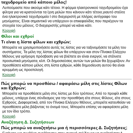
ταχυδρομείο από κάποιο μέλος!
Λυπούμαστε που ακούμε κάτι τέτοιο. Η φόρμα ηλεκτρονικού ταχυδρομείου έχει
φίλτρα για να κρατούνται τα ίχνη μελών που κάνουν κάτι τέτοιο,γιαυτό στείλτε
ένα ηλεκτρονικό ταχυδρομείο l στο διαχειριστή με πλήρες αντίγραφο του
μηνύματος. Είναι σημαντικό να υπάρχουν οι επικεφαλίδες που περιέχουν τα
στοιχεία του μέλους. Ο διαχειριστής μπορεί να κάνει κάτι.
Κορυφή
Φίλοι και εχθροί
Τι είναι η λίστα φίλων και εχθρών;
Μπορείτε να χρησιμοποιήσετε αυτές τις λίστες για να ταξινομήσετε τα μέλη του
συστήματος. Τα μέλη της λίστας φίλων θα υπάρχουν και στον Πίνακα Ελέγχου
Μέλους για γρήγορη πρόσβαση για να βλέπετε αν είναι ενεργοί, να στέλνετε
προσωπικά μηνύματα, κλπ. Οι δημοσιεύσεις αυτών των μελών θα ξεχωρίζουν. Αν
προσθέσετε κάποιο μέλος στη λίστα εχθρών, κάθε δημοσίευση αυτού θα είναι
κρυμμένη ως προεπιλογή.
Κορυφή
Πώς μπορώ να προσθέσω / αφαιρέσω μέλη στις λίστες Φίλων
και Εχθρών;
Μπορείτε να προσθέσετε μέλη στις λίστες με δύο τρόπους. Από το προφίλ κάθε
μέλους, υπάρχει ένας σύνδεσμος για την προσθήκη είτε στους Φίλους, είτε στους
Εχθρούς. Διαφορετικά, από τον Πίνακα Ελέγχου Μέλους, μπορείτε κατευθείαν να
προσθέσετε μέλη βάζοντας το όνομά τους. Μπορείτε επίσης να αφαιρέσετε μέλη
με τον ίδιο τρόπο.
Κορυφή
Αναζήτηση Δ. Συζητήσεων
Πώς μπορώ να αναζητήσω μια ή περισσότερες Δ. Συζητήσεις;