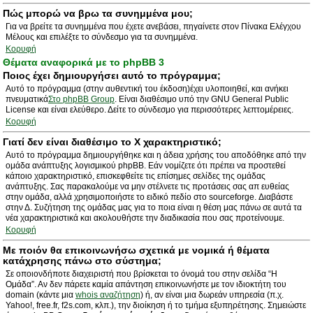
Πώς μπορώ να βρω τα συνημμένα μου;
Για να βρείτε τα συνημμένα που έχετε ανεβάσει, πηγαίνετε στον Πίνακα Ελέγχου
Μέλους και επιλέξτε το σύνδεσμο για τα συνημμένα.
Κορυφή
Θέματα αναφορικά με το phpBB 3
Ποιος έχει δημιουργήσει αυτό το πρόγραμμα;
Αυτό το πρόγραμμα (στην αυθεντική του έκδοση)έχει υλοποιηθεί, και ανήκει
πνευματικά
Στο phpBB Group
. Είναι διαθέσιμο υπό την GNU General Public
License και είναι ελεύθερο. Δείτε το σύνδεσμο για περισσότερες λεπτομέρειες.
Κορυφή
Γιατί δεν είναι διαθέσιμο το Χ χαρακτηριστικό;
Αυτό το πρόγραμμα δημιουργήθηκε και η άδεια χρήσης του αποδόθηκε από την
ομάδα ανάπτυξης λογισμικού phpBB. Εάν νομίζετε ότι πρέπει να προστεθεί
κάποιο χαρακτηριστικό, επισκεφθείτε τις επίσημες σελίδες της ομάδας
ανάπτυξης. Σας παρακαλούμε να μην στέλνετε τις προτάσεις σας απ ευθείας
στην ομάδα, αλλά χρησιμοποιήστε το ειδικό πεδίο στο sourceforge. Διαβάστε
στην Δ. Συζήτηση της ομάδας μας για το ποια είναι η θέση μας πάνω σε αυτά τα
νέα χαρακτηριστικά και ακολουθήστε την διαδικασία που σας προτείνουμε.
Κορυφή
Με ποιόν θα επικοινωνήσω σχετικά με νομικά ή θέματα
κατάχρησης πάνω στο σύστημα;
Σε οποιονδήποτε διαχειριστή που βρίσκεται το όνομά του στην σελίδα “Η
Ομάδα”. Αν δεν πάρετε καμία απάντηση επικοινωνήστε με τον ιδιοκτήτη του
domain (κάντε μια
whois αναζήτηση
) ή, αν είναι μια δωρεάν υπηρεσία (π.χ.
Yahoo!, free.fr, f2s.com, κλπ.), την διοίκηση ή το τμήμα εξυπηρέτησης. Σημειώστε