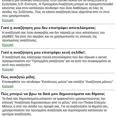
Εισάγετε μια συνθήκη αναζήτησης στην σχετική σελίδα για να αναζητήσετε Δ.
Συζητήσεις ή Θ. Ενότητες. Η Προηγμένη Αναζήτηση μπορεί να πραγματοποιηθεί
κάνοντας κλικ στον κατάλληλο σύνδεσμο που είναι διαθέσιμος σε όλες τις
σελίδες της Συζήτησης. Πώς να κάνετε αναζήτηση ίσως εξαρτάται από το στυλ
που χρησιμοποιείτε.
Κορυφή
Γιατί η αναζήτηση μου δεν επιστρέφει αποτελέσματα;
Η αναζήτησή σας ήταν ανακριβής και δεν ταίριαζε με τους καταλόγους του
phpBB3. Να είστε πιο ακριβείς και να χρησιμοποιείτε τις επιλογές της
προηγμένης αναζήτησης.
Κορυφή
Γιατί η αναζήτηση μου επιστρέφει κενή σελίδα!;
Η αναζήτησή σας επέστρεψε πολλά αποτελέσματα που δεν σήκωσε ο server.
Χρησιμοποιείστε την “Προηγμένη αναζήτηση” και να είστε πιο συγκεκριμένοι σε
αυτό που αναζητάτε.
Κορυφή
Πώς αναζητώ μέλη;
Επισκεφθείτε τον σύνδεσμο "Κατάλογος μελών" και επιλέξτε “Αναζήτηση μέλους”.
Κορυφή
Πώς μπορώ να βρω τα δικά μου δημοσιεύματα και θέματα;
Τα δικά σας δημοσιεύματα μπορούν να εμφανιστούν χρησιμοποιώντας την
επιλογή “Αναζήτηση δημοσιεύσεων από το μέλος” από τον Πίνακα Ελέγχου
Μέλους ή από την σελίδα του προφίλ σας. Για να αναζητήσετε τα θέματά σας,
χρησιμοποιείστε την προηγμένη αναζήτηση και συμπληρώστε κατάλληλα τα
κριτήρια αναζήτησης.