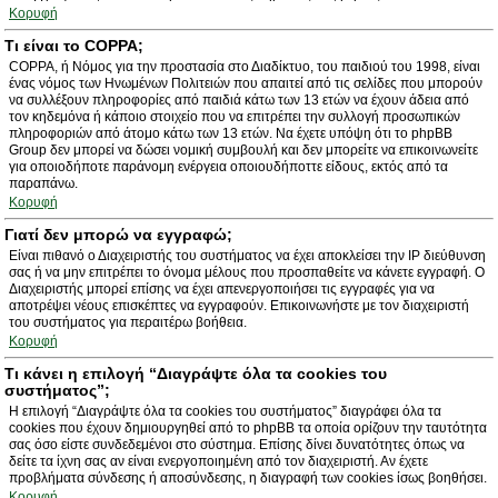
Κορυφή
Τι είναι το COPPA;
COPPA, ή Νόμος για την προστασία στο Διαδίκτυο, του παιδιού του 1998, είναι
ένας νόμος των Ηνωμένων Πολιτειών που απαιτεί από τις σελίδες που μπορούν
να συλλέξουν πληροφορίες από παιδιά κάτω των 13 ετών να έχουν άδεια από
τον κηδεμόνα ή κάποιο στοιχείο που να επιτρέπει την συλλογή προσωπικών
πληροφοριών από άτομο κάτω των 13 ετών. Να έχετε υπόψη ότι το phpBB
Group δεν μπορεί να δώσει νομική συμβουλή και δεν μπορείτε να επικοινωνείτε
για οποιοδήποτε παράνομη ενέργεια οποιουδήποττε είδους, εκτός από τα
παραπάνω.
Κορυφή
Γιατί δεν μπορώ να εγγραφώ;
Είναι πιθανό ο Διαχειριστής του συστήματος να έχει αποκλείσει την IP διεύθυνση
σας ή να μην επιτρέπει το όνομα μέλους που προσπαθείτε να κάνετε εγγραφή. Ο
Διαχειριστής μπορεί επίσης να έχει απενεργοποιήσει τις εγγραφές για να
αποτρέψει νέους επισκέπτες να εγγραφούν. Επικοινωνήστε με τον διαχειριστή
του συστήματος για περαιτέρω βοήθεια.
Κορυφή
Τι κάνει η επιλογή “Διαγράψτε όλα τα cookies του
συστήματος”;
Η επιλογή “Διαγράψτε όλα τα cookies του συστήματος” διαγράφει όλα τα
cookies που έχουν δημιουργηθεί από το phpBB τα οποία ορίζουν την ταυτότητα
σας όσο είστε συνδεδεμένοι στο σύστημα. Επίσης δίνει δυνατότητες όπως να
δείτε τα ίχνη σας αν είναι ενεργοποιημένη από τον διαχειριστή. Αν έχετε
προβλήματα σύνδεσης ή αποσύνδεσης, η διαγραφή των cookies ίσως βοηθήσει.
Κορυφή