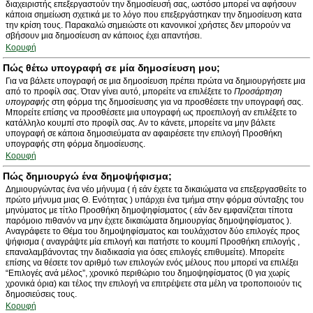
διαχειριστής επεξεργαστούν την δημοσίευσή σας, ωστόσο μπορεί να αφήσουν
κάποια σημείωση σχετικά με το λόγο που επεξεργάστηκαν την δημοσίευση κατα
την κρίση τους. Παρακαλώ σημειώστε οτι κανονικοί χρήστες δεν μπορούν να
σβήσουν μια δημοσίευση αν κάποιος έχει απαντήσει.
Κορυφή
Πώς θέτω υπογραφή σε μία δημοσίευση μου;
Για να βάλετε υπογραφή σε μια δημοσίευση πρέπει πρώτα να δημιουργήσετε μια
από το προφίλ σας. Όταν γίνει αυτό, μπορείτε να επιλέξετε το
Προσάρτηση
υπογραφής
στη φόρμα της δημοσίευσης για να προσθέσετε την υπογραφή σας.
Μπορείτε επίσης να προσθέσετε μια υπογραφή ως προεπιλογή αν επιλέξετε το
κατάλληλο κουμπί στο προφίλ σας. Αν το κάνετε, μπορείτε να μην βάλετε
υπογραφή σε κάποια δημοσιεύματα αν αφαιρέσετε την επιλογή Προσθήκη
υπογραφής στη φόρμα δημοσίευσης.
Κορυφή
Πώς δημιουργώ ένα δημοψήφισμα;
Δημιουργώντας ένα νέο μήνυμα ( ή εάν έχετε τα δικαιώματα να επεξεργασθείτε το
πρώτο μήνυμα μιας Θ. Ενότητας ) υπάρχει ένα τμήμα στην φόρμα σύνταξης του
μηνύματος με τίτλο Προσθήκη δημοψηφίσματος ( εάν δεν εμφανίζεται τίποτα
παρόμοιο πιθανόν να μην έχετε δικαιώματα δημιουργίας δημοψηφίσματος ).
Αναγράφετε το Θέμα του δημοψηφίσματος και τουλάχιστον δύο επιλογές προς
ψήφισμα ( αναγράψτε μία επιλογή και πατήστε το κουμπί Προσθήκη επιλογής ,
επαναλαμβάνοντας την διαδικασία για όσες επιλογές επιθυμείτε). Μπορείτε
επίσης να θέσετε τον αριθμό των επιλογών ενός μέλους που μπορεί να επιλέξει
“Επιλογές ανά μέλος”, χρονικό περιθώριο του δημοψηφίσματος (0 για χωρίς
χρονικά όρια) και τέλος την επιλογή να επιτρέψετε στα μέλη να τροποποιούν τις
δημοσιεύσεις τους.
Κορυφή