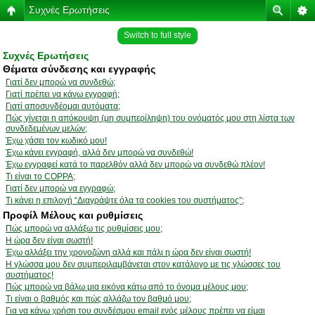
Συχνές Ερωτήσεις
Switch to full style
Συχνές Ερωτήσεις
Θέματα σύνδεσης και εγγραφής
Γιατί δεν μπορώ να συνδεθώ;
Γιατί πρέπει να κάνω εγγραφή;
Γιατί αποσυνδέομαι αυτόματα;
Πώς γίνεται η απόκρυψη (μη συμπερίληψη) του ονόματός μου στη λίστα των
συνδεδεμένων μελών;
Έχω χάσει τον κωδικό μου!
Έχω κάνει εγγραφή, αλλά δεν μπορώ να συνδεθώ!
Έχω εγγραφεί κατά το παρελθόν αλλά δεν μπορώ να συνδεθώ πλέον!
Τι είναι το COPPA;
Γιατί δεν μπορώ να εγγραφώ;
Τι κάνει η επιλογή “Διαγράψτε όλα τα cookies του συστήματος”;
Προφίλ Μέλους και ρυθμίσεις
Πώς μπορώ να αλλάξω τις ρυθμίσεις μου;
Η ώρα δεν είναι σωστή!
Έχω αλλάξει την χρονοζώνη αλλά και πάλι η ώρα δεν είναι σωστή!
Η γλώσσα μου δεν συμπεριλαμβάνεται στον κατάλογο με τις γλώσσες του
συστήματος!
Πώς μπορώ να βάλω μια εικόνα κάτω από το όνομα μέλους μου;
Τι είναι ο βαθμός και πώς αλλάζω τον βαθμό μου;
Για να κάνω χρήση του συνδέσμου email ενός μέλους πρέπει να είμαι