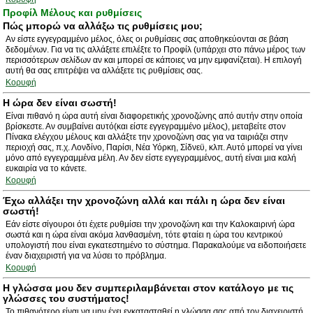
Προφίλ Μέλους και ρυθμίσεις
Πώς μπορώ να αλλάξω τις ρυθμίσεις μου;
Αν είστε εγγεγραμμένο μέλος, όλες οι ρυθμίσεις σας αποθηκεύονται σε βάση
δεδομένων. Για να τις αλλάξετε επιλέξτε το Προφίλ (υπάρχει στο πάνω μέρος των
περισσότερων σελίδων αν και μπορεί σε κάποιες να μην εμφανίζεται). Η επιλογή
αυτή θα σας επιτρέψει να αλλάξετε τις ρυθμίσεις σας.
Κορυφή
Η ώρα δεν είναι σωστή!
Είναι πιθανό η ώρα αυτή είναι διαφορετικής χρονοζώνης από αυτήν στην οποία
βρίσκεστε. Αν συμβαίνει αυτό(και είστε εγγεγραμμένο μέλος), μεταβείτε στον
Πίνακα ελέγχου μέλους και αλλάξτε την χρονοζώνη σας για να ταιριάζει στην
περιοχή σας, π.χ. Λονδίνο, Παρίσι, Νέα Υόρκη, Σίδνεϋ, κλπ. Αυτό μπορεί να γίνει
μόνο από εγγεγραμμένα μέλη. Αν δεν είστε εγγεγραμμένος, αυτή είναι μια καλή
ευκαιρία να το κάνετε.
Κορυφή
Έχω αλλάξει την χρονοζώνη αλλά και πάλι η ώρα δεν είναι
σωστή!
Εάν είστε σίγουροι ότι έχετε ρυθμίσει την χρονοζώνη και την Καλοκαιρινή ώρα
σωστά και η ώρα είναι ακόμα λανθασμένη, τότε φταίει η ώρα του κεντρικού
υπολογιστή που είναι εγκατεστημένο το σύστημα. Παρακαλούμε να ειδοποιήσετε
έναν διαχειριστή για να λύσει το πρόβλημα.
Κορυφή
Η γλώσσα μου δεν συμπεριλαμβάνεται στον κατάλογο με τις
γλώσσες του συστήματος!
Το πιθανότερο είναι να μην έχει εγκατασταθεί η γλώσσα σας από τον διαχειριστή.