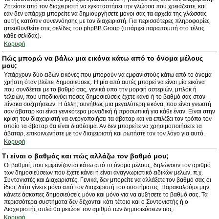
Ζητείστε από τον διαχειριστή να εγκαταστήσει την γλώσσα που χρειάζεστε, και
εάν δεν υπάρχει μπορείτε να δημιουργήσετε μόνοι σας τα αρχεία της γλώσσας
αυτής κατόπιν συνεννόησης με τον διαχειριστή. Για περισσότερες πληροφορίες
απευθυνθείτε στις σελίδες του phpBB Group (υπάρχει παραπομπή στο τέλος
κάθε σελίδας).
Κορυφή
Πώς μπορώ να βάλω μια εικόνα κάτω από το όνομα μέλους
μου;
Υπάρχουν δύο ειδών εικόνες που μπορούν να εμφανιστούς κάτω από το όνομα
χρήστη όταν βλέπει δημοσιεύσεις. Η μία από αυτές μπορεί να είναι μία εικόνα
που συνδέεται με το βαθμό σας, γενικά υπο την μορφή αστεριών, μπλόκ ή
τελειών, που υποδικνύει πόσες δημοσιεύσεις έχετε κάνει ή το βαθμό σας στον
πίνακα συζητήσεων. Η άλλη, συνήθως μια μεγαλύτερη εικόνα, που είναι γνωστή
σαν άβαταρ και είναι γενικότερα μοναδική ή προσωπική για κάθε έναν. Είναι στην
κρίση του διαχειριστή να ενεργοποιήσει τα άβαταρ και να επιλέξει τον τρόπο τον
οποίο τα άβαταρ θα είναι διαθέσιμα. Αν δεν μπορείτε να χρησιμοποιήσετε τα
άβαταρ, επικοινωνήστε με τον διαχειριστή και ρωτήστε τον τον λόγο για αυτό.
Κορυφή
Τι είναι ο βαθμός και πώς αλλάζω τον βαθμό μου;
Οι βαθμοί, που εμφανίζονται κάτω από το όνομα μέλους, δηλώνουν τον αριθμό
των δημοσιεύσεων που έχετε κάνει ή είναι αναγνωριστικό ειδικών μελών, π.χ.
Συντονιστές και Διαχειριστές. Γενικά, δεν μπορείτε να αλλάξετε τον βαθμό σας οι
ίδιοι, διότι γίνετε μόνο από τον διαχειριστή του συστήματος. Παρακαλούμε μην
κάνετε άσκοπες δημοσιεύσεις μόνο και μόνο για να αυξήσετε το βαθμό σας. Τα
περισσότερα συστήματα δεν δέχονται κάτι τέτοιο και ο Συντονιστής ή ο
Διαχειριστής απλά θα μειώσει τον αριθμό των δημοσιεύσεων σας.
Κορυφή