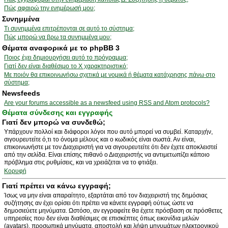
Πώς αφαιρώ την ενημέρωσή μου;
Συνημμένα
Τι συνημμένα επιτρέπονται σε αυτό το σύστημα;
Πώς μπορώ να βρω τα συνημμένα μου;
Θέματα αναφορικά με το phpBB 3
Ποιος έχει δημιουργήσει αυτό το πρόγραμμα;
Γιατί δεν είναι διαθέσιμο το Χ χαρακτηριστικό;
Με ποιόν θα επικοινωνήσω σχετικά με νομικά ή θέματα κατάχρησης πάνω στο
σύστημα;
Newsfeeds
Are your forums accessible as a newsfeed using RSS and Atom protocols?
Θέματα σύνδεσης και εγγραφής
Γιατί δεν μπορώ να συνδεθώ;
Υπάρχουν πολλοί και διάφοροι λόγοι που αυτό μπορεί να συμβεί. Καταρχήν,
σιγουρευτείτε ό,τι το όνομα μέλους και ο κωδικός είναι σωστά. Αν είναι,
επικοινωνήστε με τον Διαχειριστή για να σιγουρευτείτε ότι δεν έχετε αποκλειστεί
από την σελίδα. Είναι επίσης πιθανό ο Διαχειριστής να αντιμετωπίζει κάποιο
πρόβλημα στις ρυθμίσεις, και να χρειάζεται να το φτιάξει.
Κορυφή
Γιατί πρέπει να κάνω εγγραφή;
Ίσως να μην είναι απαραίτητο, εξαρτάται από τον διαχειριστή της δημόσιας
συζήτησης αν έχει ορίσει ότι πρέπει να κάνετε εγγραφή ούτως ώστε να
δημοσιεύετε μηνύματα. Ωστόσο, αν εγγραφείτε θα έχετε πρόσβαση σε πρόσθετες
υπηρεσίες που δεν είναι διαθέσιμες σε επισκέπτες όπως εικονίδια μελών
(avatars), προσωπικά μηνύματα, αποστολή και λήψη μηνυμάτων ηλεκτρονικού