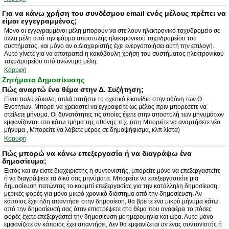
Για να κάνω χρήση του συνδέσμου email ενός μέλους πρέπει να
είμαι εγγεγραμμένος;
Μόνο οι εγγεγραμμένοι μέλη μπορούν να στείλουν ηλεκτρονικό ταχυδρομείο σε
άλλα μέλη από την φόρμα αποστολής ηλεκτρονικού ταχυδρομείου του
συστήματος, και μόνο αν ο Διαχειριστής έχει ενεργοποιήσει αυτή την επιλογή.
Αυτό γίνετε για να αποτραπεί η κακόβουλη χρήση του συστήματος ηλεκτρονικού
ταχυδρομείου από ανώνυμα μέλη.
Κορυφή
Ζητήματα Δημοσίευσης
Πώς αναρτώ ένα θέμα στην Δ. Συζήτηση;
Είναι πολύ εύκολο, απλά πατήστε το σχετικό εικονίδιο στην οθόνη των Θ.
Ενοτήτων. Μπορεί να χρειαστεί να εγγραφείτε ως μέλος πριν μπορέσετε να
στείλετε μήνυμα. Οι δυνατότητες τις οποίες έχετε στην αποστολή των μηνυμάτων
εμφανίζονται στο κάτω τμήμα της οθόνης π.χ. (στη Μπορείτε να αναρτήσετε νέο
μήνυμα , Μπορείτε να λάβετε μέρος σε δημοψήφισμα, κλπ λίστα)
Κορυφή
Πώς μπορώ να κάνω επεξεργασία ή να διαγράψω ένα
δημοσίευμα;
Εκτός και αν είστε διαχειριστής ή συντονιστής, μπορείτε μόνο να επεξεργαστείτε
ή να διαγράψετε τα δικά σας μηνύματα. Μπορείτε να επεξεργαστείτε μια
δημοσίευση πατώντας το κουμπί επεξεργασίας για την κατάλληλη δημοσίευση,
μερικές φορές για μόνο μικρό χρονικό διάστημα από την δημοσίευση. Αν
κάποιος έχει ήδη απαντήσει στην δημοσίεση, θα βρείτε ένα μικρό μήνυμα κάτω
από την δημοσίευσή σας όταν επιστρέψετε στο θέμα που αναφέρει το πόσες
φορές έχετε επεξεργαστεί την δημοσίευση με ημερομηνία και ώρα. Αυτό μόνο
εμφανίζετε αν κάποιος έχει απαντήσει, δεν θα εμφανίζεται αν ένας συντονιστής ή