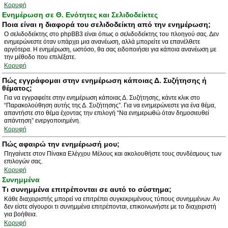
Κορυφή
Ενημέρωση σε Θ. Ενότητες και Σελιδοδείκτες
Ποια είναι η διαφορά του σελιδοδείκτη από την ενημέρωση;
Ο σελιδοδείκτης στο phpBB3 είναι όπως ο σελιδοδείκτης του πλοηγού σας. Δεν
ενημερώνεστε όταν υπάρχει μια ανανέωση, αλλά μπορείτε να επανέλθετε
αργότερα. Η ενημέρωση, ωστόσο, θα σας ειδοποιήσει για κάποια ανανέωση με
την μέθοδο που επιλέξατε.
Κορυφή
Πώς εγγράφομαι στην ενημέρωση κάποιας Δ. Συζήτησης ή
θέματος;
Για να εγγραφείτε στην ενημέρωση κάποιας Δ. Συζήτησης, κάντε κλικ στο
“Παρακολούθηση αυτής της Δ. Συζήτησης”. Για να ενημερώνεστε για ένα θέμα,
απαντήστε στο θέμα έχοντας την επιλογή “Να ενημερωθώ όταν δημοσιευθεί
απάντηση” ενεργοποιημένη.
Κορυφή
Πώς αφαιρώ την ενημέρωσή μου;
Πηγαίνετε στον Πίνακα Ελέγχου Μέλους και ακολουθήστε τους συνδέσμους των
επιλογών σας.
Κορυφή
Συνημμένα
Τι συνημμένα επιτρέπονται σε αυτό το σύστημα;
Κάθε διαχειριστής μπορεί να επιτρέπει συγκεκριμένους τύπους συνημμένων. Αν
δεν είστε σίγουροι τι συνημμένα επιτρέπονται, επικοινωνήστε με το διαχειριστή
για βοήθεια.
Κορυφή