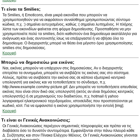
Κορυφή
Τι είναι τα Smilies;
Τα Smilies, ή Emoticons, είναι μικρά εικονίδια που μπορούν να
χρησιμοποιηθούν για να εκφράσουν συναίσθημα χρησιμοποιώντας σύντομο
κώδικα, π.χ. :) σημαίνει ευτυχισμένος, καθώς :( σημαίνει λυπημένος. Η πλήρης
λίστα των εικονιδίων φαίνεται στη φόρμα δημοσίευσης. Προσπαθήστε να μην
χρησιμοποιείτε πολύ τα smilies, διότι καθιστούν ένα δημοσίευμα ακατάλληλο για
ανάγνωση και ένας συντονιστής ίσως να επεξεργαστεί ή να σβήσει όλο το
δημοσίευμα. Ο διαχειριστής μπορεί να θέσει ένα μέγιστο όριο χρησιμοποίησης
smilies στις δημοσιεύσεις.
Κορυφή
Μπορώ να δημοσιεύω μια εικόνα;
Ναι, εικόνες μπορούν να υπάρχουν στις δημοσιεύσεις. Αν ο διαχειριστής
επιτρέπει τα συνημμένα, μπορείτε να ανεβάζετε τις εικόνες σας στο σύστημα.
Αλλιώς, πρέπει να ανεβάσετε την εικόνα σας σε κάποιο εξωτερικό κεντρικό
υπολογιστή για εικόνες και να τοποθετήσετε το σύνδεσμο, π.χ.
http://www.example.com/my-picture.gif. Δεν μπορείτε να τοποθετήσετε απευθείας
εικόνες που είναι στον δικό σας υπολογιστή (εκτός αν είναι δημόσιος κεντρικός
υπολογιστής) ή σε μηχανισμούς του διαδικτύου, π.χ. hotmail ή yahoo
λογαριασμοί ηλεκτρονικού ταχυδρομείου, ιστοσελίδες που προστατεύονται με
κωδικό, κλπ. Για να εμφανιστεί η εικόνα χρησιμοποιήστε την εντολή [img].
Κορυφή
Τι είναι οι Γενικές Ανακοινώσεις;
Οι Γενικές Ανακοινώσεις περιέχουν σημαντικές πληροφορίες και πρέπει να τις
διαβάσετε όσο το δυνατόν συντομότερα. Εμφανίζονται στην πάνω πλευρά κάθε
Δ. Συζήτησης και στον Πίνακα Ελέγχου Μέλους. Οι Γενικές Ανακοινώσεις γίνονται