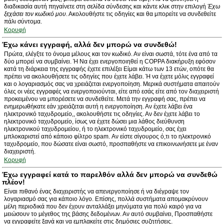
διαδικασία αυτή πηγαίνετε στη σελίδα σύνδεσης και κάντε κλικ στην επιλογή
Έχω
ξεχάσει τον κωδικό μου
. Ακολουθήστε τις οδηγίες και θα μπορείτε να συνδεθείτε
πάλι σύντομα.
Κορυφή
Έχω κάνει εγγραφή, αλλά δεν μπορώ να συνδεθώ!
Πρώτα, ελέγξτε το όνομα μέλους και τον κωδικό. Αν είναι σωστά, τότε ένα από τα
δύο μπορεί να συμβαίνει. Ή Να έχει ενεργοποιηθεί η COPPA διακήρυξη εφόσον
κατά τη διάρκεια της εγγραφής έχετε επιλέξει Είμαι κάτω των 13 ετών, οπότε θα
πρέπει να ακολουθήσετε τις οδηγίες που έχετε λάβει. Ή να έχετε μόλις εγγραφεί
και ο λογαριασμός σας να χρειάζεται ενεργοποίηση. Μερικά συστήματα απαιτούν
όλες οι νέες εγγραφές να ενεργοποιούνται, είτε από εσάς είτε από τον διαχειριστή
προκειμένου να μπορέσετε να συνδεθείτε. Μετά την εγγραφή σας, πρέπει να
ενημερωθήκατε εάν χρειάζεται αυτή η ενεργοποίηση. Αν έχετε λάβει ένα
ηλεκτρονικό ταχυδρομείο,, ακολουθήστε τις οδηγίες. Αν δεν έχετε λάβει το
ηλεκτρονικό ταχυδρομείο, ίσως να έχετε δώσει μια λάθος διεύθυνση
ηλεκτρονικού ταχυδρομείου, ή το ηλεκτρονικό ταχυδρομείο, σας έχει
μπλοκαριστεί από κάποιο φίλτρο spam. Αν είστε σίγουρος ό,τι το ηλεκτρονικό
ταχυδρομείο, που δώσατε είναι σωστό, προσπαθήστε να επικοινωνήσετε με έναν
διαχειριστή.
Κορυφή
Έχω εγγραφεί κατά το παρελθόν αλλά δεν μπορώ να συνδεθώ
πλέον!
Είναι πιθανό ένας διαχειριστής να απενεργοποίησε ή να διέγραψε τον
λογαριασμό σας για κάποιο λόγο. Επίσης, πολλά συστήματα απομακρύνουν
μέλη περιοδικά που δεν έχουν ανταλλάξει μηνύματα για πολύ καιρό για να
μειώσουν το μέγεθος της βάσης δεδομένων. Αν αυτό συμβαίνει, Προσπαθήστε
να εγγραφείτε ξανά και να εμπλακείτε στις δημόσιες συζητήσεις.