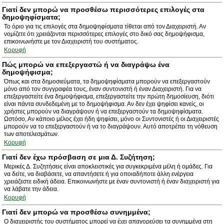
Γιατί δεν μπορώ να προσθέσω περισσότερες επιλογές στα
δημοψηφίσματα;
Το όριο για τις επιλογές στα δημοψηφίσματα τίθεται από τον Διαχειριστή. Αν
νομίζετε ότι χρειάζονται περισσότερες επιλογές στο δικό σας δημοψήφισμα,
επικοινωνήστε με τον Διαχειριστή του συστήματος.
Κορυφή
Πώς μπορώ να επεξεργαστώ ή να διαγράψω ένα
δημοψήφισμα;
Όπως και στα δημοσιεύματα, τα δημοψηφίσματα μπορούν να επεξεργαστούν
μόνο από τον συγγραφέα τους, έναν συντονιστή ή έναν Διαχειριστή. Για να
επεξεργαστείτε ένα δημοψήφισμα, επεξεργαστείτε την πρώτη δημοσίευση, διότι
είναι πάντα συνδεδεμένη με το δημοψήφισμα. Αν δεν έχει ψηφίσει κανείς, οι
χρήστες μπορούν να διαγράψουν ή να επεξεργαστούν τα δημοψηφίσματα.
Ωστόσο, Αν κάποιο μέλος έχει ήδη ψηφίσει, μόνο οι Συντονιστές ή οι Διαχειριστές
μπορούν να το επεξεργαστούν ή να το διαγράψουν. Αυτό αποτρέπει τη νόθευση
των αποτελεσμάτων.
Κορυφή
Γιατί δεν έχω πρόσβαση σε μια Δ. Συζήτηση;
Μερικές Δ. Συζητήσεις είναι αποκλειστικές για συγκεκριμένα μέλη ή ομάδες. Για
να δείτε, να διαβάσετε, να απαντήσετε ή για οποιαδήποτε άλλη ενέργεια
χρειάζεστε ειδική άδεια. Επικοινωνήστε με έναν συντονιστή ή έναν διαχειριστή για
να λάβατε την άδεια.
Κορυφή
Γιατί δεν μπορώ να προσθέσω συνημμένα;
Ο διαχειριστής του συστήματος μπορεί να έχει απαγορεύσει τα συνημμένα στη