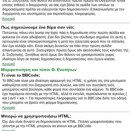
της Δ. Συζήτησης που θέλετε να απαντήσετε πρέπει πρώτα να ελέγχονται. Είναι
επίσης πιθανό ο διαχειριστής να σας έχει βάλει σε ομάδα των οποίων τα
δημοσιεύματα πρέπει να ελέγχονται πριν δημοσιευτούν. Επικοινωνήστε με τον
διαχειριστή του συστήματος για περισσότερες πληροφορίες.
Κορυφή
Πως σημειώνουμε ένα θέμα σαν νέο;
Πατώντας πάνω στο bump my topic πάει η δημοσίευση στην πρώτη σελίδα και
φαίνεται ότι είναι αδιάβαστη. Εάν δεν βλέπεις τον σύνδεσμο σημαίνει ότι αυτή η
λειτουργία είναι απενεργοποιημένη ή μετά την τελευταία φορά που το πάτησες
δεν έχει αλλάξει κάτι. Είναι ακόμη δυνατών να πάει στην πρώτη σελίδα
απαντώντας σε αυτό. Σιγουρέψου πρώτα όμως εάν ακολουθείς τους κανόνες της
Δ. Συζήτησης. Συνήθως αυτό όμως δεν θέλουν να χρησιμοποιείτε χωρίς
ιδιαίτερο λόγο σε παλιές δημοσιεύσεις ή δημοσιεύσεις που έχουν κλείσει.
Κορυφή
Μορφοποίηση και τύποι Θ. Ενοτήτων
Τι είναι το BBCode;
Το BBCode είναι μία ιδιαίτερη εφαρμογή της HTML, η χρήση της στα μηνύματα
καθορίζεται από τον διαχειριστή στο σύνολο, και από τον συντάκτη ενός
μηνύματος κατά βούληση, κάθε φορά που συντάσσει ένα κείμενο. Το BBCode
έχει παρόμοια σύνταξη με την HTML, αλλά οι εντολές περικλείωνται σε αγκύλες [
και ] αντί < και >. Για περισσότερες πληροφορίες για το BBCode δείτε τον οδηγό
που μπορείτε να βρείτε στη φόρμα δημοσίευσης.
Κορυφή
Μπορώ να χρησιμοποιήσω HTML;
Όχι. Δεν είναι δυνατό να δημοσιεύσετε σε HTML. Πολλές μορφοποιήσεις που
γίνονται με την HTML μπορούν να γίνουν και με BBCode.