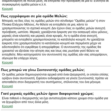
διαμεσολαβητή σε πολλά μέλη, να επιτρέπει την πρόσβαση σε μία Θ. Ενότητα σε
συγκεκριμένη ομάδα μελών κ.λ.π.
Κορυφή
Πως εγγράφομαι σε μία ομάδα Μελών;
Μπορείς να δεις όλες τις ομάδες μελών στο σύνδεσμο “Ομάδες μελών” ή στον
Πίνακα Ελέγχου Μέλους. Αν θέλετε να ενταχθείτε σε μια, κάντε το
χρησιμοποιώντας το σχετικό κουμπί. Δεν έχουν όλες οι ομάδες μελών ανοιχτή
πρόσβαση, ωστόσο. Μερικές χρειάζονται έγκριση για την εισαγωγή νέου μέλους,
μερικές είναι κλειστές και μερικές είναι κρυφές. Αν η ομάδα είναι ανοιχτή,
μπορείτε να ενταχθείτε χρησιμοποιώντας το κατάλληλο κουμπί. Αν χρειάζεται
έγκριση τότε χρησιμοποιήστε το κατάλληλο κουμπί και περιμένετε μέχρι να
ειδοποιηθείτε ότι εγκρίθηκε ή απορρίφθηκε. Ο συντονιστής της ομάδας θα
χρειαστεί να εξετάσει την αίτηση σας και ίσως σας ρωτήσει γιατί θέλετε να
ενταχθείτε. Μην κατηγορείστε τον συντονιστή της ομάδας εάν σας απορρίψουν,
σίγουρα θα υπάρχει λόγος.
Κορυφή
Πως μπορώ να γίνω Συντονιστής ομάδας μελών;
Οι ομάδες μελών δημιουργούνται αρχικά από έναν Διαχειριστή, οι οποίοι επίσης
ορίζουν έναν συντονιστή. Εφόσον ενδιαφέρεστε να γίνετε Συντονιστές πρέπει να
αποταθείτε στον διαχειριστή του συστήματος, στέλνοντας του ένα μήνυμα.
Κορυφή
Γιατί μερικές ομάδες μελών έχουν διαφορετικό χρώμα;
Είναι πιθανό ο διαχειριστής να έχει αντιστοιχήσει κάποιο χρώμα στην ομάδα για
να ξεχωρίζουν από τους άλλα μέλη.
Κορυφή