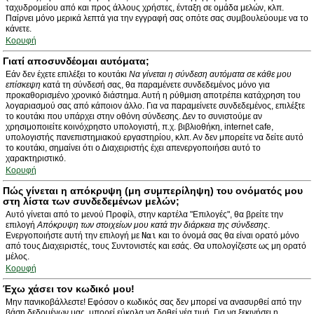
ταχυδρομείου από και προς άλλους χρήστες, ένταξη σε ομάδα μελών, κλπ.
Παίρνει μόνο μερικά λεπτά για την εγγραφή σας οπότε σας συμβουλεύουμε να το
κάνετε.
Κορυφή
Γιατί αποσυνδέομαι αυτόματα;
Εάν δεν έχετε επιλέξει το κουτάκι
Να γίνεται η σύνδεση αυτόματα σε κάθε μου
επίσκεψη
κατά τη σύνδεσή σας, θα παραμένετε συνδεδεμένος μόνο για
προκαθορισμένο χρονικό διάστημα. Αυτή η ρύθμιση αποτρέπει κατάχρηση του
λογαριασμού σας από κάποιον άλλο. Για να παραμείνετε συνδεδεμένος, επιλέξτε
το κουτάκι που υπάρχει στην οθόνη σύνδεσης. Δεν το συνιστούμε αν
χρησιμοποιείτε κοινόχρηστο υπολογιστή, π.χ. βιβλιοθήκη, internet cafe,
υπολογιστής πανεπιστημιακού εργαστηρίου, κλπ. Αν δεν μπορείτε να δείτε αυτό
το κουτάκι, σημαίνει ότι ο Διαχειριστής έχει απενεργοποιήσει αυτό το
χαρακτηριστικό.
Κορυφή
Πώς γίνεται η απόκρυψη (μη συμπερίληψη) του ονόματός μου
στη λίστα των συνδεδεμένων μελών;
Αυτό γίνεται από το μενού Προφίλ, στην καρτέλα "Επιλογές", θα βρείτε την
επιλογή
Απόκρυψη των στοιχείων μου κατά την διάρκεια της σύνδεσης
.
Ενεργοποιήστε αυτή την επιλογή με
Ναι
και το όνομά σας θα είναι ορατό μόνο
από τους Διαχειριστές, τους Συντονιστές και εσάς. Θα υπολογίζεστε ως μη ορατό
μέλος.
Κορυφή
Έχω χάσει τον κωδικό μου!
Μην πανικοβάλλεστε! Εφόσον ο κωδικός σας δεν μπορεί να ανασυρθεί από την
βάση δεδομένων μας, μπορεί εύκολα να δοθεί νέα τιμή. Για να ξεκινήσει η