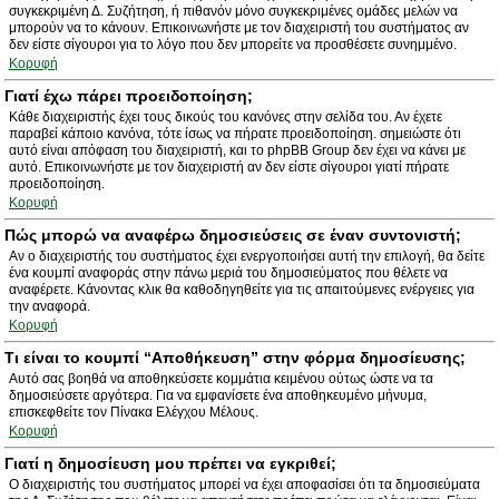
συγκεκριμένη Δ. Συζήτηση, ή πιθανόν μόνο συγκεκριμένες ομάδες μελών να
μπορούν να το κάνουν. Επικοινωνήστε με τον διαχειριστή του συστήματος αν
δεν είστε σίγουροι για το λόγο που δεν μπορείτε να προσθέσετε συνημμένο.
Κορυφή
Γιατί έχω πάρει προειδοποίηση;
Κάθε διαχειριστής έχει τους δικούς του κανόνες στην σελίδα του. Αν έχετε
παραβεί κάποιο κανόνα, τότε ίσως να πήρατε προειδοποίηση. σημειώστε ότι
αυτό είναι απόφαση του διαχειριστή, και το phpBB Group δεν έχει να κάνει με
αυτό. Επικοινωνήστε με τον διαχειριστή αν δεν είστε σίγουροι γιατί πήρατε
προειδοποίηση.
Κορυφή
Πώς μπορώ να αναφέρω δημοσιεύσεις σε έναν συντονιστή;
Αν ο διαχειριστής του συστήματος έχει ενεργοποιήσει αυτή την επιλογή, θα δείτε
ένα κουμπί αναφοράς στην πάνω μεριά του δημοσιεύματος που θέλετε να
αναφέρετε. Κάνοντας κλικ θα καθοδηγηθείτε για τις απαιτούμενες ενέργειες για
την αναφορά.
Κορυφή
Τι είναι το κουμπί “Αποθήκευση” στην φόρμα δημοσίευσης;
Αυτό σας βοηθά να αποθηκεύσετε κομμάτια κειμένου ούτως ώστε να τα
δημοσιεύσετε αργότερα. Για να εμφανίσετε ένα αποθηκευμένο μήνυμα,
επισκεφθείτε τον Πίνακα Ελέγχου Μέλους.
Κορυφή
Γιατί η δημοσίευση μου πρέπει να εγκριθεί;
Ο διαχειριστής του συστήματος μπορεί να έχει αποφασίσει ότι τα δημοσιεύματα