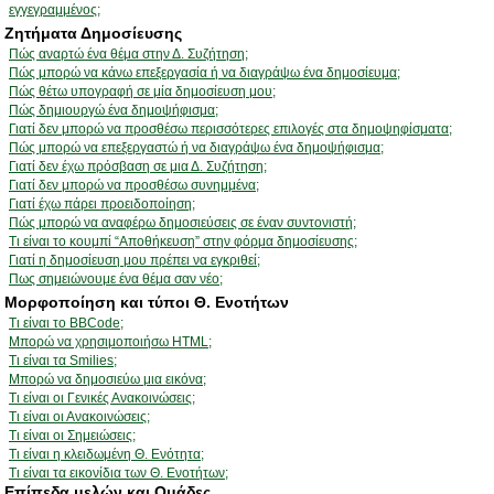
εγγεγραμμένος;
Ζητήματα Δημοσίευσης
Πώς αναρτώ ένα θέμα στην Δ. Συζήτηση;
Πώς μπορώ να κάνω επεξεργασία ή να διαγράψω ένα δημοσίευμα;
Πώς θέτω υπογραφή σε μία δημοσίευση μου;
Πώς δημιουργώ ένα δημοψήφισμα;
Γιατί δεν μπορώ να προσθέσω περισσότερες επιλογές στα δημοψηφίσματα;
Πώς μπορώ να επεξεργαστώ ή να διαγράψω ένα δημοψήφισμα;
Γιατί δεν έχω πρόσβαση σε μια Δ. Συζήτηση;
Γιατί δεν μπορώ να προσθέσω συνημμένα;
Γιατί έχω πάρει προειδοποίηση;
Πώς μπορώ να αναφέρω δημοσιεύσεις σε έναν συντονιστή;
Τι είναι το κουμπί “Αποθήκευση” στην φόρμα δημοσίευσης;
Γιατί η δημοσίευση μου πρέπει να εγκριθεί;
Πως σημειώνουμε ένα θέμα σαν νέο;
Μορφοποίηση και τύποι Θ. Ενοτήτων
Τι είναι το BBCode;
Μπορώ να χρησιμοποιήσω HTML;
Τι είναι τα Smilies;
Μπορώ να δημοσιεύω μια εικόνα;
Τι είναι οι Γενικές Ανακοινώσεις;
Τι είναι οι Ανακοινώσεις;
Τι είναι οι Σημειώσεις;
Τι είναι η κλειδωμένη Θ. Ενότητα;
Τι είναι τα εικονίδια των Θ. Ενοτήτων;
Επίπεδα μελών και Ομάδες