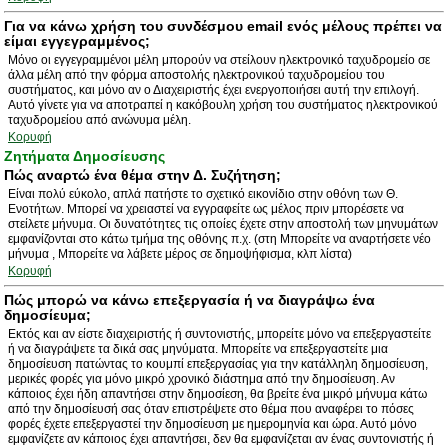
Για να κάνω χρήση του συνδέσμου email ενός μέλους πρέπει να
είμαι εγγεγραμμένος;
Μόνο οι εγγεγραμμένοι μέλη μπορούν να στείλουν ηλεκτρονικό ταχυδρομείο σε
άλλα μέλη από την φόρμα αποστολής ηλεκτρονικού ταχυδρομείου του
συστήματος, και μόνο αν ο Διαχειριστής έχει ενεργοποιήσει αυτή την επιλογή.
Αυτό γίνετε για να αποτραπεί η κακόβουλη χρήση του συστήματος ηλεκτρονικού
ταχυδρομείου από ανώνυμα μέλη.
Κορυφή
Ζητήματα Δημοσίευσης
Πώς αναρτώ ένα θέμα στην Δ. Συζήτηση;
Είναι πολύ εύκολο, απλά πατήστε το σχετικό εικονίδιο στην οθόνη των Θ.
Ενοτήτων. Μπορεί να χρειαστεί να εγγραφείτε ως μέλος πριν μπορέσετε να
στείλετε μήνυμα. Οι δυνατότητες τις οποίες έχετε στην αποστολή των μηνυμάτων
εμφανίζονται στο κάτω τμήμα της οθόνης π.χ. (στη Μπορείτε να αναρτήσετε νέο
μήνυμα , Μπορείτε να λάβετε μέρος σε δημοψήφισμα, κλπ λίστα)
Κορυφή
Πώς μπορώ να κάνω επεξεργασία ή να διαγράψω ένα
δημοσίευμα;
Εκτός και αν είστε διαχειριστής ή συντονιστής, μπορείτε μόνο να επεξεργαστείτε
ή να διαγράψετε τα δικά σας μηνύματα. Μπορείτε να επεξεργαστείτε μια
δημοσίευση πατώντας το κουμπί επεξεργασίας για την κατάλληλη δημοσίευση,
μερικές φορές για μόνο μικρό χρονικό διάστημα από την δημοσίευση. Αν
κάποιος έχει ήδη απαντήσει στην δημοσίεση, θα βρείτε ένα μικρό μήνυμα κάτω
από την δημοσίευσή σας όταν επιστρέψετε στο θέμα που αναφέρει το πόσες
φορές έχετε επεξεργαστεί την δημοσίευση με ημερομηνία και ώρα. Αυτό μόνο
εμφανίζετε αν κάποιος έχει απαντήσει, δεν θα εμφανίζεται αν ένας συντονιστής ή