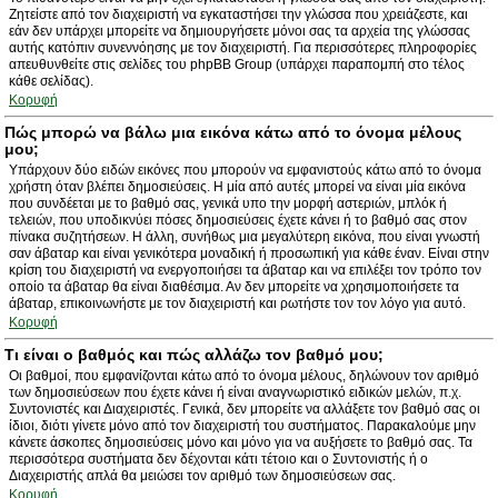
Ζητείστε από τον διαχειριστή να εγκαταστήσει την γλώσσα που χρειάζεστε, και
εάν δεν υπάρχει μπορείτε να δημιουργήσετε μόνοι σας τα αρχεία της γλώσσας
αυτής κατόπιν συνεννόησης με τον διαχειριστή. Για περισσότερες πληροφορίες
απευθυνθείτε στις σελίδες του phpBB Group (υπάρχει παραπομπή στο τέλος
κάθε σελίδας).
Κορυφή
Πώς μπορώ να βάλω μια εικόνα κάτω από το όνομα μέλους
μου;
Υπάρχουν δύο ειδών εικόνες που μπορούν να εμφανιστούς κάτω από το όνομα
χρήστη όταν βλέπει δημοσιεύσεις. Η μία από αυτές μπορεί να είναι μία εικόνα
που συνδέεται με το βαθμό σας, γενικά υπο την μορφή αστεριών, μπλόκ ή
τελειών, που υποδικνύει πόσες δημοσιεύσεις έχετε κάνει ή το βαθμό σας στον
πίνακα συζητήσεων. Η άλλη, συνήθως μια μεγαλύτερη εικόνα, που είναι γνωστή
σαν άβαταρ και είναι γενικότερα μοναδική ή προσωπική για κάθε έναν. Είναι στην
κρίση του διαχειριστή να ενεργοποιήσει τα άβαταρ και να επιλέξει τον τρόπο τον
οποίο τα άβαταρ θα είναι διαθέσιμα. Αν δεν μπορείτε να χρησιμοποιήσετε τα
άβαταρ, επικοινωνήστε με τον διαχειριστή και ρωτήστε τον τον λόγο για αυτό.
Κορυφή
Τι είναι ο βαθμός και πώς αλλάζω τον βαθμό μου;
Οι βαθμοί, που εμφανίζονται κάτω από το όνομα μέλους, δηλώνουν τον αριθμό
των δημοσιεύσεων που έχετε κάνει ή είναι αναγνωριστικό ειδικών μελών, π.χ.
Συντονιστές και Διαχειριστές. Γενικά, δεν μπορείτε να αλλάξετε τον βαθμό σας οι
ίδιοι, διότι γίνετε μόνο από τον διαχειριστή του συστήματος. Παρακαλούμε μην
κάνετε άσκοπες δημοσιεύσεις μόνο και μόνο για να αυξήσετε το βαθμό σας. Τα
περισσότερα συστήματα δεν δέχονται κάτι τέτοιο και ο Συντονιστής ή ο
Διαχειριστής απλά θα μειώσει τον αριθμό των δημοσιεύσεων σας.
Κορυφή