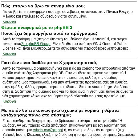
Πώς μπορώ να βρω τα συνημμένα μου;
Για να βρείτε τα συνημμένα που έχετε ανεβάσει, πηγαίνετε στον Πίνακα Ελέγχου
Μέλους και επιλέξτε το σύνδεσμο για τα συνημμένα.
Κορυφή
Θέματα αναφορικά με το phpBB 3
Ποιος έχει δημιουργήσει αυτό το πρόγραμμα;
Αυτό το πρόγραμμα (στην αυθεντική του έκδοση)έχει υλοποιηθεί, και ανήκει
πνευματικά
Στο phpBB Group
. Είναι διαθέσιμο υπό την GNU General Public
License και είναι ελεύθερο. Δείτε το σύνδεσμο για περισσότερες λεπτομέρειες.
Κορυφή
Γιατί δεν είναι διαθέσιμο το Χ χαρακτηριστικό;
Αυτό το πρόγραμμα δημιουργήθηκε και η άδεια χρήσης του αποδόθηκε από την
ομάδα ανάπτυξης λογισμικού phpBB. Εάν νομίζετε ότι πρέπει να προστεθεί
κάποιο χαρακτηριστικό, επισκεφθείτε τις επίσημες σελίδες της ομάδας
ανάπτυξης. Σας παρακαλούμε να μην στέλνετε τις προτάσεις σας απ ευθείας
στην ομάδα, αλλά χρησιμοποιήστε το ειδικό πεδίο στο sourceforge. Διαβάστε
στην Δ. Συζήτηση της ομάδας μας για το ποια είναι η θέση μας πάνω σε αυτά τα
νέα χαρακτηριστικά και ακολουθήστε την διαδικασία που σας προτείνουμε.
Κορυφή
Με ποιόν θα επικοινωνήσω σχετικά με νομικά ή θέματα
κατάχρησης πάνω στο σύστημα;
Σε οποιονδήποτε διαχειριστή που βρίσκεται το όνομά του στην σελίδα “Η
Ομάδα”. Αν δεν πάρετε καμία απάντηση επικοινωνήστε με τον ιδιοκτήτη του
domain (κάντε μια
whois αναζήτηση
) ή, αν είναι μια δωρεάν υπηρεσία (π.χ.
Yahoo!, free.fr, f2s.com, κλπ.), την διοίκηση ή το τμήμα εξυπηρέτησης. Σημειώστε