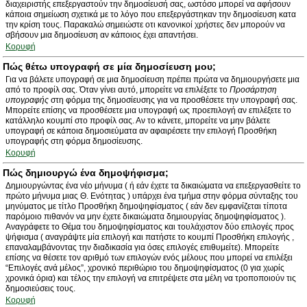
διαχειριστής επεξεργαστούν την δημοσίευσή σας, ωστόσο μπορεί να αφήσουν
κάποια σημείωση σχετικά με το λόγο που επεξεργάστηκαν την δημοσίευση κατα
την κρίση τους. Παρακαλώ σημειώστε οτι κανονικοί χρήστες δεν μπορούν να
σβήσουν μια δημοσίευση αν κάποιος έχει απαντήσει.
Κορυφή
Πώς θέτω υπογραφή σε μία δημοσίευση μου;
Για να βάλετε υπογραφή σε μια δημοσίευση πρέπει πρώτα να δημιουργήσετε μια
από το προφίλ σας. Όταν γίνει αυτό, μπορείτε να επιλέξετε το
Προσάρτηση
υπογραφής
στη φόρμα της δημοσίευσης για να προσθέσετε την υπογραφή σας.
Μπορείτε επίσης να προσθέσετε μια υπογραφή ως προεπιλογή αν επιλέξετε το
κατάλληλο κουμπί στο προφίλ σας. Αν το κάνετε, μπορείτε να μην βάλετε
υπογραφή σε κάποια δημοσιεύματα αν αφαιρέσετε την επιλογή Προσθήκη
υπογραφής στη φόρμα δημοσίευσης.
Κορυφή
Πώς δημιουργώ ένα δημοψήφισμα;
Δημιουργώντας ένα νέο μήνυμα ( ή εάν έχετε τα δικαιώματα να επεξεργασθείτε το
πρώτο μήνυμα μιας Θ. Ενότητας ) υπάρχει ένα τμήμα στην φόρμα σύνταξης του
μηνύματος με τίτλο Προσθήκη δημοψηφίσματος ( εάν δεν εμφανίζεται τίποτα
παρόμοιο πιθανόν να μην έχετε δικαιώματα δημιουργίας δημοψηφίσματος ).
Αναγράφετε το Θέμα του δημοψηφίσματος και τουλάχιστον δύο επιλογές προς
ψήφισμα ( αναγράψτε μία επιλογή και πατήστε το κουμπί Προσθήκη επιλογής ,
επαναλαμβάνοντας την διαδικασία για όσες επιλογές επιθυμείτε). Μπορείτε
επίσης να θέσετε τον αριθμό των επιλογών ενός μέλους που μπορεί να επιλέξει
“Επιλογές ανά μέλος”, χρονικό περιθώριο του δημοψηφίσματος (0 για χωρίς
χρονικά όρια) και τέλος την επιλογή να επιτρέψετε στα μέλη να τροποποιούν τις
δημοσιεύσεις τους.
Κορυφή