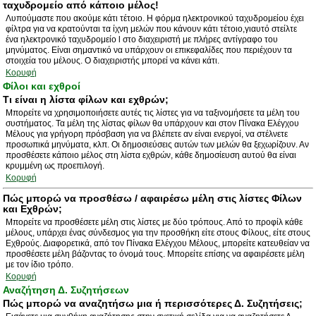
ταχυδρομείο από κάποιο μέλος!
Λυπούμαστε που ακούμε κάτι τέτοιο. Η φόρμα ηλεκτρονικού ταχυδρομείου έχει
φίλτρα για να κρατούνται τα ίχνη μελών που κάνουν κάτι τέτοιο,γιαυτό στείλτε
ένα ηλεκτρονικό ταχυδρομείο l στο διαχειριστή με πλήρες αντίγραφο του
μηνύματος. Είναι σημαντικό να υπάρχουν οι επικεφαλίδες που περιέχουν τα
στοιχεία του μέλους. Ο διαχειριστής μπορεί να κάνει κάτι.
Κορυφή
Φίλοι και εχθροί
Τι είναι η λίστα φίλων και εχθρών;
Μπορείτε να χρησιμοποιήσετε αυτές τις λίστες για να ταξινομήσετε τα μέλη του
συστήματος. Τα μέλη της λίστας φίλων θα υπάρχουν και στον Πίνακα Ελέγχου
Μέλους για γρήγορη πρόσβαση για να βλέπετε αν είναι ενεργοί, να στέλνετε
προσωπικά μηνύματα, κλπ. Οι δημοσιεύσεις αυτών των μελών θα ξεχωρίζουν. Αν
προσθέσετε κάποιο μέλος στη λίστα εχθρών, κάθε δημοσίευση αυτού θα είναι
κρυμμένη ως προεπιλογή.
Κορυφή
Πώς μπορώ να προσθέσω / αφαιρέσω μέλη στις λίστες Φίλων
και Εχθρών;
Μπορείτε να προσθέσετε μέλη στις λίστες με δύο τρόπους. Από το προφίλ κάθε
μέλους, υπάρχει ένας σύνδεσμος για την προσθήκη είτε στους Φίλους, είτε στους
Εχθρούς. Διαφορετικά, από τον Πίνακα Ελέγχου Μέλους, μπορείτε κατευθείαν να
προσθέσετε μέλη βάζοντας το όνομά τους. Μπορείτε επίσης να αφαιρέσετε μέλη
με τον ίδιο τρόπο.
Κορυφή
Αναζήτηση Δ. Συζητήσεων
Πώς μπορώ να αναζητήσω μια ή περισσότερες Δ. Συζητήσεις;