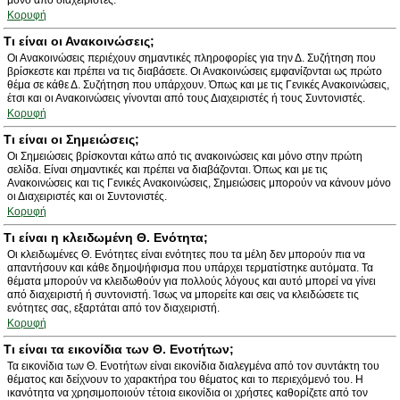
μόνο από διαχειριστές.
Κορυφή
Τι είναι οι Ανακοινώσεις;
Οι Ανακοινώσεις περιέχουν σημαντικές πληροφορίες για την Δ. Συζήτηση που
βρίσκεστε και πρέπει να τις διαβάσετε. Οι Ανακοινώσεις εμφανίζονται ως πρώτο
θέμα σε κάθε Δ. Συζήτηση που υπάρχουν. Όπως και με τις Γενικές Ανακοινώσεις,
έτσι και οι Ανακοινώσεις γίνονται από τους Διαχειριστές ή τους Συντονιστές.
Κορυφή
Τι είναι οι Σημειώσεις;
Οι Σημειώσεις βρίσκονται κάτω από τις ανακοινώσεις και μόνο στην πρώτη
σελίδα. Είναι σημαντικές και πρέπει να διαβάζονται. Όπως και με τις
Ανακοινώσεις και τις Γενικές Ανακοινώσεις, Σημειώσεις μπορούν να κάνουν μόνο
οι Διαχειριστές και οι Συντονιστές.
Κορυφή
Τι είναι η κλειδωμένη Θ. Ενότητα;
Οι κλειδωμένες Θ. Ενότητες είναι ενότητες που τα μέλη δεν μπορούν πια να
απαντήσουν και κάθε δημοψήφισμα που υπάρχει τερματίστηκε αυτόματα. Τα
θέματα μπορούν να κλειδωθούν για πολλούς λόγους και αυτό μπορεί να γίνει
από διαχειριστή ή συντονιστή. Ίσως να μπορείτε και σεις να κλειδώσετε τις
ενότητες σας, εξαρτάται από τον διαχειριστή.
Κορυφή
Τι είναι τα εικονίδια των Θ. Ενοτήτων;
Τα εικονίδια των Θ. Ενοτήτων είναι εικονίδια διαλεγμένα από τον συντάκτη του
θέματος και δείχνουν το χαρακτήρα του θέματος και το περιεχόμενό του. Η
ικανότητα να χρησιμοποιούν τέτοια εικονίδια οι χρήστες καθορίζετε από τον