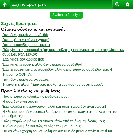
Συχνές Ερωτήσεις
Switch to full style
Συχνές Ερωτήσεις
Θέματα σύνδεσης και εγγραφής
Γιατί δεν μπορώ να συνδεθώ;
Γιατί πρέπει να κάνω εγγραφή;
Γιατί αποσυνδέομαι αυτόματα;
Πώς γίνεται η απόκρυψη (μη συμπερίληψη) του ονόματός μου στη λίστα των
συνδεδεμένων μελών;
Έχω χάσει τον κωδικό μου!
Έχω κάνει εγγραφή, αλλά δεν μπορώ να συνδεθώ!
Έχω εγγραφεί κατά το παρελθόν αλλά δεν μπορώ να συνδεθώ πλέον!
Τι είναι το COPPA;
Γιατί δεν μπορώ να εγγραφώ;
Τι κάνει η επιλογή “Διαγράψτε όλα τα cookies του συστήματος”;
Προφίλ Μέλους και ρυθμίσεις
Πώς μπορώ να αλλάξω τις ρυθμίσεις μου;
Η ώρα δεν είναι σωστή!
Έχω αλλάξει την χρονοζώνη αλλά και πάλι η ώρα δεν είναι σωστή!
Η γλώσσα μου δεν συμπεριλαμβάνεται στον κατάλογο με τις γλώσσες του
συστήματος!
Πώς μπορώ να βάλω μια εικόνα κάτω από το όνομα μέλους μου;
Τι είναι ο βαθμός και πώς αλλάζω τον βαθμό μου;
Για να κάνω χρήση του συνδέσμου email ενός μέλους πρέπει να είμαι