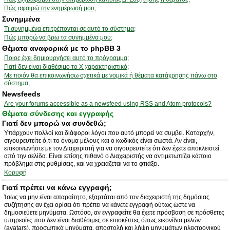
Πώς αφαιρώ την ενημέρωσή μου;
Συνημμένα
Τι συνημμένα επιτρέπονται σε αυτό το σύστημα;
Πώς μπορώ να βρω τα συνημμένα μου;
Θέματα αναφορικά με το phpBB 3
Ποιος έχει δημιουργήσει αυτό το πρόγραμμα;
Γιατί δεν είναι διαθέσιμο το Χ χαρακτηριστικό;
Με ποιόν θα επικοινωνήσω σχετικά με νομικά ή θέματα κατάχρησης πάνω στο
σύστημα;
Newsfeeds
Are your forums accessible as a newsfeed using RSS and Atom protocols?
Θέματα σύνδεσης και εγγραφής
Γιατί δεν μπορώ να συνδεθώ;
Υπάρχουν πολλοί και διάφοροι λόγοι που αυτό μπορεί να συμβεί. Καταρχήν,
σιγουρευτείτε ό,τι το όνομα μέλους και ο κωδικός είναι σωστά. Αν είναι,
επικοινωνήστε με τον Διαχειριστή για να σιγουρευτείτε ότι δεν έχετε αποκλειστεί
από την σελίδα. Είναι επίσης πιθανό ο Διαχειριστής να αντιμετωπίζει κάποιο
πρόβλημα στις ρυθμίσεις, και να χρειάζεται να το φτιάξει.
Κορυφή
Γιατί πρέπει να κάνω εγγραφή;
Ίσως να μην είναι απαραίτητο, εξαρτάται από τον διαχειριστή της δημόσιας
συζήτησης αν έχει ορίσει ότι πρέπει να κάνετε εγγραφή ούτως ώστε να
δημοσιεύετε μηνύματα. Ωστόσο, αν εγγραφείτε θα έχετε πρόσβαση σε πρόσθετες
υπηρεσίες που δεν είναι διαθέσιμες σε επισκέπτες όπως εικονίδια μελών
(avatars), προσωπικά μηνύματα, αποστολή και λήψη μηνυμάτων ηλεκτρονικού