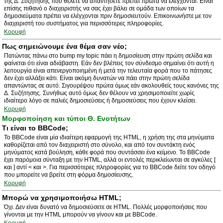
της Δ. Συζήτησης που θέλετε να απαντήσετε πρέπει πρώτα να ελέγχονται. Είναι
επίσης πιθανό ο διαχειριστής να σας έχει βάλει σε ομάδα των οποίων τα
δημοσιεύματα πρέπει να ελέγχονται πριν δημοσιευτούν. Επικοινωνήστε με τον
διαχειριστή του συστήματος για περισσότερες πληροφορίες.
Κορυφή
Πως σημειώνουμε ένα θέμα σαν νέο;
Πατώντας πάνω στο bump my topic πάει η δημοσίευση στην πρώτη σελίδα και
φαίνεται ότι είναι αδιάβαστη. Εάν δεν βλέπεις τον σύνδεσμο σημαίνει ότι αυτή η
λειτουργία είναι απενεργοποιημένη ή μετά την τελευταία φορά που το πάτησες
δεν έχει αλλάξει κάτι. Είναι ακόμη δυνατών να πάει στην πρώτη σελίδα
απαντώντας σε αυτό. Σιγουρέψου πρώτα όμως εάν ακολουθείς τους κανόνες της
Δ. Συζήτησης. Συνήθως αυτό όμως δεν θέλουν να χρησιμοποιείτε χωρίς
ιδιαίτερο λόγο σε παλιές δημοσιεύσεις ή δημοσιεύσεις που έχουν κλείσει.
Κορυφή
Μορφοποίηση και τύποι Θ. Ενοτήτων
Τι είναι το BBCode;
Το BBCode είναι μία ιδιαίτερη εφαρμογή της HTML, η χρήση της στα μηνύματα
καθορίζεται από τον διαχειριστή στο σύνολο, και από τον συντάκτη ενός
μηνύματος κατά βούληση, κάθε φορά που συντάσσει ένα κείμενο. Το BBCode
έχει παρόμοια σύνταξη με την HTML, αλλά οι εντολές περικλείωνται σε αγκύλες [
και ] αντί < και >. Για περισσότερες πληροφορίες για το BBCode δείτε τον οδηγό
που μπορείτε να βρείτε στη φόρμα δημοσίευσης.
Κορυφή
Μπορώ να χρησιμοποιήσω HTML;
Όχι. Δεν είναι δυνατό να δημοσιεύσετε σε HTML. Πολλές μορφοποιήσεις που
γίνονται με την HTML μπορούν να γίνουν και με BBCode.