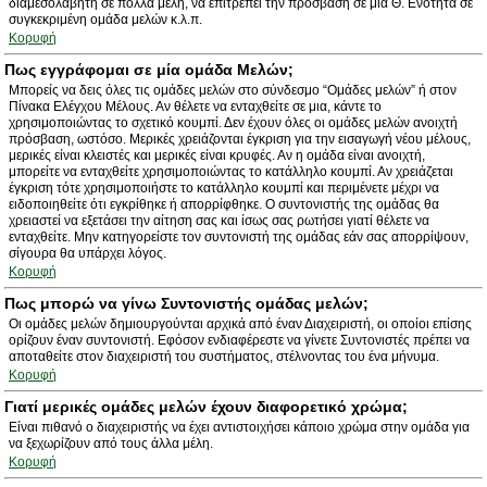
διαμεσολαβητή σε πολλά μέλη, να επιτρέπει την πρόσβαση σε μία Θ. Ενότητα σε
συγκεκριμένη ομάδα μελών κ.λ.π.
Κορυφή
Πως εγγράφομαι σε μία ομάδα Μελών;
Μπορείς να δεις όλες τις ομάδες μελών στο σύνδεσμο “Ομάδες μελών” ή στον
Πίνακα Ελέγχου Μέλους. Αν θέλετε να ενταχθείτε σε μια, κάντε το
χρησιμοποιώντας το σχετικό κουμπί. Δεν έχουν όλες οι ομάδες μελών ανοιχτή
πρόσβαση, ωστόσο. Μερικές χρειάζονται έγκριση για την εισαγωγή νέου μέλους,
μερικές είναι κλειστές και μερικές είναι κρυφές. Αν η ομάδα είναι ανοιχτή,
μπορείτε να ενταχθείτε χρησιμοποιώντας το κατάλληλο κουμπί. Αν χρειάζεται
έγκριση τότε χρησιμοποιήστε το κατάλληλο κουμπί και περιμένετε μέχρι να
ειδοποιηθείτε ότι εγκρίθηκε ή απορρίφθηκε. Ο συντονιστής της ομάδας θα
χρειαστεί να εξετάσει την αίτηση σας και ίσως σας ρωτήσει γιατί θέλετε να
ενταχθείτε. Μην κατηγορείστε τον συντονιστή της ομάδας εάν σας απορρίψουν,
σίγουρα θα υπάρχει λόγος.
Κορυφή
Πως μπορώ να γίνω Συντονιστής ομάδας μελών;
Οι ομάδες μελών δημιουργούνται αρχικά από έναν Διαχειριστή, οι οποίοι επίσης
ορίζουν έναν συντονιστή. Εφόσον ενδιαφέρεστε να γίνετε Συντονιστές πρέπει να
αποταθείτε στον διαχειριστή του συστήματος, στέλνοντας του ένα μήνυμα.
Κορυφή
Γιατί μερικές ομάδες μελών έχουν διαφορετικό χρώμα;
Είναι πιθανό ο διαχειριστής να έχει αντιστοιχήσει κάποιο χρώμα στην ομάδα για
να ξεχωρίζουν από τους άλλα μέλη.
Κορυφή