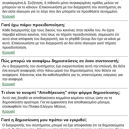
συγκεκριμένη Δ. Συζήτηση, ή πιθανόν μόνο συγκεκριμένες ομάδες μελών να
μπορούν να το κάνουν. Επικοινωνήστε με τον διαχειριστή του συστήματος αν
δεν είστε σίγουροι για το λόγο που δεν μπορείτε να προσθέσετε συνημμένο.
Κορυφή
Γιατί έχω πάρει προειδοποίηση;
Κάθε διαχειριστής έχει τους δικούς του κανόνες στην σελίδα του. Αν έχετε
παραβεί κάποιο κανόνα, τότε ίσως να πήρατε προειδοποίηση. σημειώστε ότι
αυτό είναι απόφαση του διαχειριστή, και το phpBB Group δεν έχει να κάνει με
αυτό. Επικοινωνήστε με τον διαχειριστή αν δεν είστε σίγουροι γιατί πήρατε
προειδοποίηση.
Κορυφή
Πώς μπορώ να αναφέρω δημοσιεύσεις σε έναν συντονιστή;
Αν ο διαχειριστής του συστήματος έχει ενεργοποιήσει αυτή την επιλογή, θα δείτε
ένα κουμπί αναφοράς στην πάνω μεριά του δημοσιεύματος που θέλετε να
αναφέρετε. Κάνοντας κλικ θα καθοδηγηθείτε για τις απαιτούμενες ενέργειες για
την αναφορά.
Κορυφή
Τι είναι το κουμπί “Αποθήκευση” στην φόρμα δημοσίευσης;
Αυτό σας βοηθά να αποθηκεύσετε κομμάτια κειμένου ούτως ώστε να τα
δημοσιεύσετε αργότερα. Για να εμφανίσετε ένα αποθηκευμένο μήνυμα,
επισκεφθείτε τον Πίνακα Ελέγχου Μέλους.
Κορυφή
Γιατί η δημοσίευση μου πρέπει να εγκριθεί;
Ο διαχειριστής του συστήματος μπορεί να έχει αποφασίσει ότι τα δημοσιεύματα