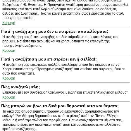
Εισάγετε μια συνθήκη αναζήτησης στην σχετική σελίδα για να αναζητήσετε Δ.
Συζητήσεις ή Θ. Ενότητες. Η Προηγμένη Αναζήτηση μπορεί να πραγματοποιηθεί
κάνοντας κλικ στον κατάλληλο σύνδεσμο που είναι διαθέσιμος σε όλες τις
σελίδες της Συζήτησης. Πώς να κάνετε αναζήτηση ίσως εξαρτάται από το στυλ
που χρησιμοποιείτε.
Κορυφή
Γιατί η αναζήτηση μου δεν επιστρέφει αποτελέσματα;
Η αναζήτησή σας ήταν ανακριβής και δεν ταίριαζε με τους καταλόγους του
phpBB3. Να είστε πιο ακριβείς και να χρησιμοποιείτε τις επιλογές της
προηγμένης αναζήτησης.
Κορυφή
Γιατί η αναζήτηση μου επιστρέφει κενή σελίδα!;
Η αναζήτησή σας επέστρεψε πολλά αποτελέσματα που δεν σήκωσε ο server.
Χρησιμοποιείστε την “Προηγμένη αναζήτηση” και να είστε πιο συγκεκριμένοι σε
αυτό που αναζητάτε.
Κορυφή
Πώς αναζητώ μέλη;
Επισκεφθείτε τον σύνδεσμο "Κατάλογος μελών" και επιλέξτε “Αναζήτηση μέλους”.
Κορυφή
Πώς μπορώ να βρω τα δικά μου δημοσιεύματα και θέματα;
Τα δικά σας δημοσιεύματα μπορούν να εμφανιστούν χρησιμοποιώντας την
επιλογή “Αναζήτηση δημοσιεύσεων από το μέλος” από τον Πίνακα Ελέγχου
Μέλους ή από την σελίδα του προφίλ σας. Για να αναζητήσετε τα θέματά σας,
χρησιμοποιείστε την προηγμένη αναζήτηση και συμπληρώστε κατάλληλα τα
κριτήρια αναζήτησης.