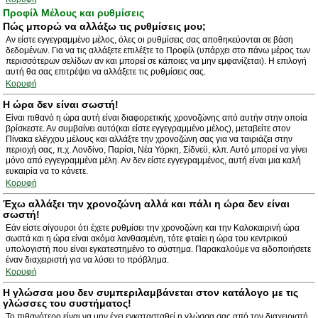
Προφίλ Μέλους και ρυθμίσεις
Πώς μπορώ να αλλάξω τις ρυθμίσεις μου;
Αν είστε εγγεγραμμένο μέλος, όλες οι ρυθμίσεις σας αποθηκεύονται σε βάση
δεδομένων. Για να τις αλλάξετε επιλέξτε το Προφίλ (υπάρχει στο πάνω μέρος των
περισσότερων σελίδων αν και μπορεί σε κάποιες να μην εμφανίζεται). Η επιλογή
αυτή θα σας επιτρέψει να αλλάξετε τις ρυθμίσεις σας.
Κορυφή
Η ώρα δεν είναι σωστή!
Είναι πιθανό η ώρα αυτή είναι διαφορετικής χρονοζώνης από αυτήν στην οποία
βρίσκεστε. Αν συμβαίνει αυτό(και είστε εγγεγραμμένο μέλος), μεταβείτε στον
Πίνακα ελέγχου μέλους και αλλάξτε την χρονοζώνη σας για να ταιριάζει στην
περιοχή σας, π.χ. Λονδίνο, Παρίσι, Νέα Υόρκη, Σίδνεϋ, κλπ. Αυτό μπορεί να γίνει
μόνο από εγγεγραμμένα μέλη. Αν δεν είστε εγγεγραμμένος, αυτή είναι μια καλή
ευκαιρία να το κάνετε.
Κορυφή
Έχω αλλάξει την χρονοζώνη αλλά και πάλι η ώρα δεν είναι
σωστή!
Εάν είστε σίγουροι ότι έχετε ρυθμίσει την χρονοζώνη και την Καλοκαιρινή ώρα
σωστά και η ώρα είναι ακόμα λανθασμένη, τότε φταίει η ώρα του κεντρικού
υπολογιστή που είναι εγκατεστημένο το σύστημα. Παρακαλούμε να ειδοποιήσετε
έναν διαχειριστή για να λύσει το πρόβλημα.
Κορυφή
Η γλώσσα μου δεν συμπεριλαμβάνεται στον κατάλογο με τις
γλώσσες του συστήματος!
Το πιθανότερο είναι να μην έχει εγκατασταθεί η γλώσσα σας από τον διαχειριστή.