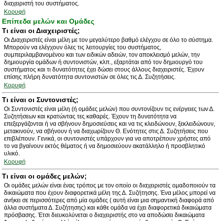
διαχειριστή του συστήματος.
Κορυφή
Επίπεδα μελών και Ομάδες
Τι είναι οι Διαχειριστές;
Οι Διαχειριστές είναι μέλη με τον μεγαλύτερο βαθμό ελέγχου σε όλο το σύστημα.
Μπορούν να ελέγχουν όλες τις λειτουργίες του συστήματος,
συμπεριλαμβανομένου και των ειδικών αδειών, τον αποκλεισμό μελών, την
δημιουργία ομάδων ή συντονιστών, κλπ., εξαρτάται από τον δημιουργό του
συστήματος και τι δυνατότητες έχει δώσει στους άλλους διαχειριστές. Έχουν
επίσης πλήρη δυνατότητα συντονιστών σε όλες τις Δ. Συζητήσεις.
Κορυφή
Τι είναι οι Συντονιστές;
Οι Συντονιστές είναι μέλη (ή ομάδες μελών) που συντονίζουν τις ενέργειες των Δ.
Συζητήσεων και κρατώντας τες καθαρές. Έχουν τη δυνατότητα να
επεξεργάζονται ή να σβήνουν δημοσιεύσεις και να τις κλειδώνουν, ξεκλειδώνουν,
μετακινούν, να σβήνουν ή να διαχωρίζουν Θ. Ενότητες στις Δ. Συζητήσεις που
επιβλέπουν. Γενικά, οι συντονιστές υπάρχουν για να αποτρέπουν χρήστες από
το να βγαίνουν εκτός θέματος ή να δημοσιεύουν ακατάλληλο ή προσβλητικό
υλικό.
Κορυφή
Τι είναι οι ομάδες μελών;
Οι ομάδες μελών είναι ένας τρόπος με τον οποίο οι διαχειριστές ομαδοποιούν τα
δικαιώματα που έχουν διαφορετικά μέλη της Δ. Συζήτησης. Ένα μέλος μπορεί να
ανήκει σε περισσότερες από μία ομάδες ( αυτή είναι μια σημαντική διαφορά από
άλλα συστήματα Δ. Συζήτησης) και κάθε ομάδα να έχει διαφορετικά δικαιώματα
πρόσβασης. Έτσι διευκολύνεται ο διαχειριστής στο να αποδώσει δικαιώματα