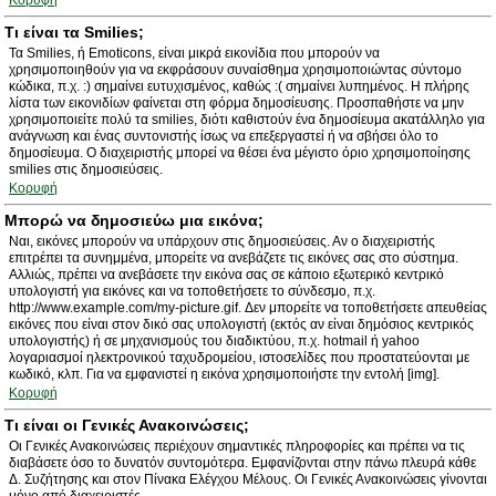
Κορυφή
Τι είναι τα Smilies;
Τα Smilies, ή Emoticons, είναι μικρά εικονίδια που μπορούν να
χρησιμοποιηθούν για να εκφράσουν συναίσθημα χρησιμοποιώντας σύντομο
κώδικα, π.χ. :) σημαίνει ευτυχισμένος, καθώς :( σημαίνει λυπημένος. Η πλήρης
λίστα των εικονιδίων φαίνεται στη φόρμα δημοσίευσης. Προσπαθήστε να μην
χρησιμοποιείτε πολύ τα smilies, διότι καθιστούν ένα δημοσίευμα ακατάλληλο για
ανάγνωση και ένας συντονιστής ίσως να επεξεργαστεί ή να σβήσει όλο το
δημοσίευμα. Ο διαχειριστής μπορεί να θέσει ένα μέγιστο όριο χρησιμοποίησης
smilies στις δημοσιεύσεις.
Κορυφή
Μπορώ να δημοσιεύω μια εικόνα;
Ναι, εικόνες μπορούν να υπάρχουν στις δημοσιεύσεις. Αν ο διαχειριστής
επιτρέπει τα συνημμένα, μπορείτε να ανεβάζετε τις εικόνες σας στο σύστημα.
Αλλιώς, πρέπει να ανεβάσετε την εικόνα σας σε κάποιο εξωτερικό κεντρικό
υπολογιστή για εικόνες και να τοποθετήσετε το σύνδεσμο, π.χ.
http://www.example.com/my-picture.gif. Δεν μπορείτε να τοποθετήσετε απευθείας
εικόνες που είναι στον δικό σας υπολογιστή (εκτός αν είναι δημόσιος κεντρικός
υπολογιστής) ή σε μηχανισμούς του διαδικτύου, π.χ. hotmail ή yahoo
λογαριασμοί ηλεκτρονικού ταχυδρομείου, ιστοσελίδες που προστατεύονται με
κωδικό, κλπ. Για να εμφανιστεί η εικόνα χρησιμοποιήστε την εντολή [img].
Κορυφή
Τι είναι οι Γενικές Ανακοινώσεις;
Οι Γενικές Ανακοινώσεις περιέχουν σημαντικές πληροφορίες και πρέπει να τις
διαβάσετε όσο το δυνατόν συντομότερα. Εμφανίζονται στην πάνω πλευρά κάθε
Δ. Συζήτησης και στον Πίνακα Ελέγχου Μέλους. Οι Γενικές Ανακοινώσεις γίνονται