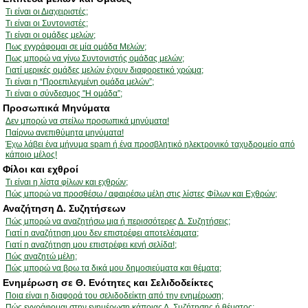
Τι είναι οι Διαχειριστές;
Τι είναι οι Συντονιστές;
Τι είναι οι ομάδες μελών;
Πως εγγράφομαι σε μία ομάδα Μελών;
Πως μπορώ να γίνω Συντονιστής ομάδας μελών;
Γιατί μερικές ομάδες μελών έχουν διαφορετικό χρώμα;
Τι είναι η “Προεπιλεγμένη ομάδα μελών”;
Τι είναι ο σύνδεσμος "Η ομάδα”;
Προσωπικά Μηνύματα
Δεν μπορώ να στείλω προσωπικά μηνύματα!
Παίρνω ανεπιθύμητα μηνύματα!
Έχω λάβει ένα μήνυμα spam ή ένα προσβλητικό ηλεκτρονικό ταχυδρομείο από
κάποιο μέλος!
Φίλοι και εχθροί
Τι είναι η λίστα φίλων και εχθρών;
Πώς μπορώ να προσθέσω / αφαιρέσω μέλη στις λίστες Φίλων και Εχθρών;
Αναζήτηση Δ. Συζητήσεων
Πώς μπορώ να αναζητήσω μια ή περισσότερες Δ. Συζητήσεις;
Γιατί η αναζήτηση μου δεν επιστρέφει αποτελέσματα;
Γιατί η αναζήτηση μου επιστρέφει κενή σελίδα!;
Πώς αναζητώ μέλη;
Πώς μπορώ να βρω τα δικά μου δημοσιεύματα και θέματα;
Ενημέρωση σε Θ. Ενότητες και Σελιδοδείκτες
Ποια είναι η διαφορά του σελιδοδείκτη από την ενημέρωση;
Πώς εγγράφομαι στην ενημέρωση κάποιας Δ. Συζήτησης ή θέματος;