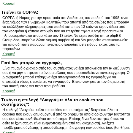
Κορυφή
Τι είναι το COPPA;
COPPA, ή Νόμος για την προστασία στο Διαδίκτυο, του παιδιού του 1998, είναι
ένας νόμος των Ηνωμένων Πολιτειών που απαιτεί από τις σελίδες που μπορούν
να συλλέξουν πληροφορίες από παιδιά κάτω των 13 ετών να έχουν άδεια από
τον κηδεμόνα ή κάποιο στοιχείο που να επιτρέπει την συλλογή προσωπικών
πληροφοριών από άτομο κάτω των 13 ετών. Να έχετε υπόψη ότι το phpBB
Group δεν μπορεί να δώσει νομική συμβουλή και δεν μπορείτε να επικοινωνείτε
για οποιοδήποτε παράνομη ενέργεια οποιουδήποττε είδους, εκτός από τα
παραπάνω.
Κορυφή
Γιατί δεν μπορώ να εγγραφώ;
Είναι πιθανό ο Διαχειριστής του συστήματος να έχει αποκλείσει την IP διεύθυνση
σας ή να μην επιτρέπει το όνομα μέλους που προσπαθείτε να κάνετε εγγραφή. Ο
Διαχειριστής μπορεί επίσης να έχει απενεργοποιήσει τις εγγραφές για να
αποτρέψει νέους επισκέπτες να εγγραφούν. Επικοινωνήστε με τον διαχειριστή
του συστήματος για περαιτέρω βοήθεια.
Κορυφή
Τι κάνει η επιλογή “Διαγράψτε όλα τα cookies του
συστήματος”;
Η επιλογή “Διαγράψτε όλα τα cookies του συστήματος” διαγράφει όλα τα
cookies που έχουν δημιουργηθεί από το phpBB τα οποία ορίζουν την ταυτότητα
σας όσο είστε συνδεδεμένοι στο σύστημα. Επίσης δίνει δυνατότητες όπως να
δείτε τα ίχνη σας αν είναι ενεργοποιημένη από τον διαχειριστή. Αν έχετε
προβλήματα σύνδεσης ή αποσύνδεσης, η διαγραφή των cookies ίσως βοηθήσει.
Κορυφή