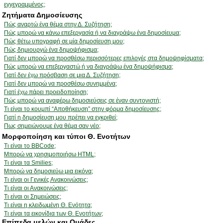
εγγεγραμμένος;
Ζητήματα Δημοσίευσης
Πώς αναρτώ ένα θέμα στην Δ. Συζήτηση;
Πώς μπορώ να κάνω επεξεργασία ή να διαγράψω ένα δημοσίευμα;
Πώς θέτω υπογραφή σε μία δημοσίευση μου;
Πώς δημιουργώ ένα δημοψήφισμα;
Γιατί δεν μπορώ να προσθέσω περισσότερες επιλογές στα δημοψηφίσματα;
Πώς μπορώ να επεξεργαστώ ή να διαγράψω ένα δημοψήφισμα;
Γιατί δεν έχω πρόσβαση σε μια Δ. Συζήτηση;
Γιατί δεν μπορώ να προσθέσω συνημμένα;
Γιατί έχω πάρει προειδοποίηση;
Πώς μπορώ να αναφέρω δημοσιεύσεις σε έναν συντονιστή;
Τι είναι το κουμπί “Αποθήκευση” στην φόρμα δημοσίευσης;
Γιατί η δημοσίευση μου πρέπει να εγκριθεί;
Πως σημειώνουμε ένα θέμα σαν νέο;
Μορφοποίηση και τύποι Θ. Ενοτήτων
Τι είναι το BBCode;
Μπορώ να χρησιμοποιήσω HTML;
Τι είναι τα Smilies;
Μπορώ να δημοσιεύω μια εικόνα;
Τι είναι οι Γενικές Ανακοινώσεις;
Τι είναι οι Ανακοινώσεις;
Τι είναι οι Σημειώσεις;
Τι είναι η κλειδωμένη Θ. Ενότητα;
Τι είναι τα εικονίδια των Θ. Ενοτήτων;
Επίπεδα μελών και Ομάδες