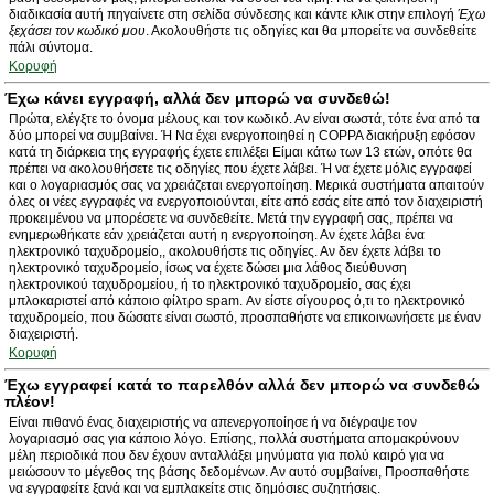
διαδικασία αυτή πηγαίνετε στη σελίδα σύνδεσης και κάντε κλικ στην επιλογή
Έχω
ξεχάσει τον κωδικό μου
. Ακολουθήστε τις οδηγίες και θα μπορείτε να συνδεθείτε
πάλι σύντομα.
Κορυφή
Έχω κάνει εγγραφή, αλλά δεν μπορώ να συνδεθώ!
Πρώτα, ελέγξτε το όνομα μέλους και τον κωδικό. Αν είναι σωστά, τότε ένα από τα
δύο μπορεί να συμβαίνει. Ή Να έχει ενεργοποιηθεί η COPPA διακήρυξη εφόσον
κατά τη διάρκεια της εγγραφής έχετε επιλέξει Είμαι κάτω των 13 ετών, οπότε θα
πρέπει να ακολουθήσετε τις οδηγίες που έχετε λάβει. Ή να έχετε μόλις εγγραφεί
και ο λογαριασμός σας να χρειάζεται ενεργοποίηση. Μερικά συστήματα απαιτούν
όλες οι νέες εγγραφές να ενεργοποιούνται, είτε από εσάς είτε από τον διαχειριστή
προκειμένου να μπορέσετε να συνδεθείτε. Μετά την εγγραφή σας, πρέπει να
ενημερωθήκατε εάν χρειάζεται αυτή η ενεργοποίηση. Αν έχετε λάβει ένα
ηλεκτρονικό ταχυδρομείο,, ακολουθήστε τις οδηγίες. Αν δεν έχετε λάβει το
ηλεκτρονικό ταχυδρομείο, ίσως να έχετε δώσει μια λάθος διεύθυνση
ηλεκτρονικού ταχυδρομείου, ή το ηλεκτρονικό ταχυδρομείο, σας έχει
μπλοκαριστεί από κάποιο φίλτρο spam. Αν είστε σίγουρος ό,τι το ηλεκτρονικό
ταχυδρομείο, που δώσατε είναι σωστό, προσπαθήστε να επικοινωνήσετε με έναν
διαχειριστή.
Κορυφή
Έχω εγγραφεί κατά το παρελθόν αλλά δεν μπορώ να συνδεθώ
πλέον!
Είναι πιθανό ένας διαχειριστής να απενεργοποίησε ή να διέγραψε τον
λογαριασμό σας για κάποιο λόγο. Επίσης, πολλά συστήματα απομακρύνουν
μέλη περιοδικά που δεν έχουν ανταλλάξει μηνύματα για πολύ καιρό για να
μειώσουν το μέγεθος της βάσης δεδομένων. Αν αυτό συμβαίνει, Προσπαθήστε
να εγγραφείτε ξανά και να εμπλακείτε στις δημόσιες συζητήσεις.