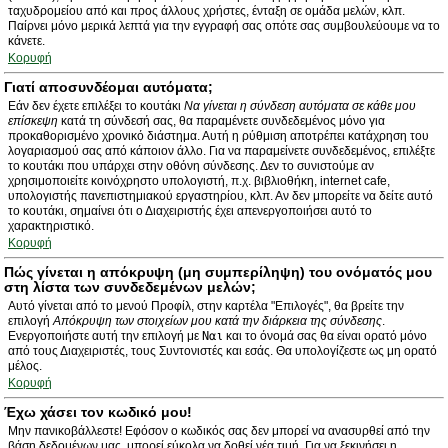
ταχυδρομείου από και προς άλλους χρήστες, ένταξη σε ομάδα μελών, κλπ.
Παίρνει μόνο μερικά λεπτά για την εγγραφή σας οπότε σας συμβουλεύουμε να το
κάνετε.
Κορυφή
Γιατί αποσυνδέομαι αυτόματα;
Εάν δεν έχετε επιλέξει το κουτάκι
Να γίνεται η σύνδεση αυτόματα σε κάθε μου
επίσκεψη
κατά τη σύνδεσή σας, θα παραμένετε συνδεδεμένος μόνο για
προκαθορισμένο χρονικό διάστημα. Αυτή η ρύθμιση αποτρέπει κατάχρηση του
λογαριασμού σας από κάποιον άλλο. Για να παραμείνετε συνδεδεμένος, επιλέξτε
το κουτάκι που υπάρχει στην οθόνη σύνδεσης. Δεν το συνιστούμε αν
χρησιμοποιείτε κοινόχρηστο υπολογιστή, π.χ. βιβλιοθήκη, internet cafe,
υπολογιστής πανεπιστημιακού εργαστηρίου, κλπ. Αν δεν μπορείτε να δείτε αυτό
το κουτάκι, σημαίνει ότι ο Διαχειριστής έχει απενεργοποιήσει αυτό το
χαρακτηριστικό.
Κορυφή
Πώς γίνεται η απόκρυψη (μη συμπερίληψη) του ονόματός μου
στη λίστα των συνδεδεμένων μελών;
Αυτό γίνεται από το μενού Προφίλ, στην καρτέλα "Επιλογές", θα βρείτε την
επιλογή
Απόκρυψη των στοιχείων μου κατά την διάρκεια της σύνδεσης
.
Ενεργοποιήστε αυτή την επιλογή με
Ναι
και το όνομά σας θα είναι ορατό μόνο
από τους Διαχειριστές, τους Συντονιστές και εσάς. Θα υπολογίζεστε ως μη ορατό
μέλος.
Κορυφή
Έχω χάσει τον κωδικό μου!
Μην πανικοβάλλεστε! Εφόσον ο κωδικός σας δεν μπορεί να ανασυρθεί από την
βάση δεδομένων μας, μπορεί εύκολα να δοθεί νέα τιμή. Για να ξεκινήσει η