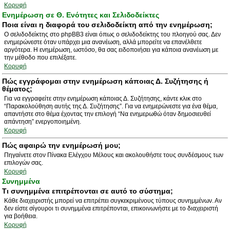
Κορυφή
Ενημέρωση σε Θ. Ενότητες και Σελιδοδείκτες
Ποια είναι η διαφορά του σελιδοδείκτη από την ενημέρωση;
Ο σελιδοδείκτης στο phpBB3 είναι όπως ο σελιδοδείκτης του πλοηγού σας. Δεν
ενημερώνεστε όταν υπάρχει μια ανανέωση, αλλά μπορείτε να επανέλθετε
αργότερα. Η ενημέρωση, ωστόσο, θα σας ειδοποιήσει για κάποια ανανέωση με
την μέθοδο που επιλέξατε.
Κορυφή
Πώς εγγράφομαι στην ενημέρωση κάποιας Δ. Συζήτησης ή
θέματος;
Για να εγγραφείτε στην ενημέρωση κάποιας Δ. Συζήτησης, κάντε κλικ στο
“Παρακολούθηση αυτής της Δ. Συζήτησης”. Για να ενημερώνεστε για ένα θέμα,
απαντήστε στο θέμα έχοντας την επιλογή “Να ενημερωθώ όταν δημοσιευθεί
απάντηση” ενεργοποιημένη.
Κορυφή
Πώς αφαιρώ την ενημέρωσή μου;
Πηγαίνετε στον Πίνακα Ελέγχου Μέλους και ακολουθήστε τους συνδέσμους των
επιλογών σας.
Κορυφή
Συνημμένα
Τι συνημμένα επιτρέπονται σε αυτό το σύστημα;
Κάθε διαχειριστής μπορεί να επιτρέπει συγκεκριμένους τύπους συνημμένων. Αν
δεν είστε σίγουροι τι συνημμένα επιτρέπονται, επικοινωνήστε με το διαχειριστή
για βοήθεια.
Κορυφή