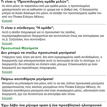
Τι είναι η “Προεπιλεγμένη ομάδα μελών”;
Αν είστε μέλος σε παραπάνω από μια ομάδα μελών, η προεπιλεγμένη
χρησιμοποιείτε για να καθορίσει το χρώμα και το βαθμό σας. Ο διαχειριστής
μπορεί να δώσει δικαίωμα στο μέλος να αλλάξει την προεπιλεγμένη ομάδα του
από τον Πίνακα Ελέγχου Μέλους.
Κορυφή
Τι είναι ο σύνδεσμος "Η ομάδα”;
Αυτή η σελίδα πληροφορεί για το προσωπικό της σελίδας,
συμπεριλαμβανομένου διαχειριστών και συντονιστών όπως και λεπτομέρειες για
τις Δ. Συζητήσεις που συντονίζουν.
Κορυφή
Προσωπικά Μηνύματα
Δεν μπορώ να στείλω προσωπικά μηνύματα!
Υπάρχουν τρεις λόγοι για αυτό, δεν είστε εγγεγραμμένος και/ή συνδεδεμένος, ο
διαχειριστής έχει απενεργοποιήσει αυτή τη λειτουργία σε όλο το σύστημα, ή ο
διαχειριστής δεν επιτρέπει να στείλετε εσείς μήνυμα. Επικοινωνήστε με έναν
διαχειριστή για περισσότερες πληροφορίες.
Κορυφή
Παίρνω ανεπιθύμητα μηνύματα!
Μπορείτε να μπλοκάρετε ένα μέλος από το να σας στέλνει προσωπικά μηνύματα
χρησιμοποιώντας τους κανόνες μηνυμάτων στον Πίνακα Ελέγχου Μέλους. Αν
παίρνετε ανεπιθύμητα μηνύματα από έναν συγκεκριμένο μέλος, ειδοποιήστε έναν
διαχειριστή, έχει την δυνατότητα να αποτρέψει κάτι τέτοιο.
Κορυφή
Έχω λάβει ένα μήνυμα spam ή ένα προσβλητικό ηλεκτρονικό