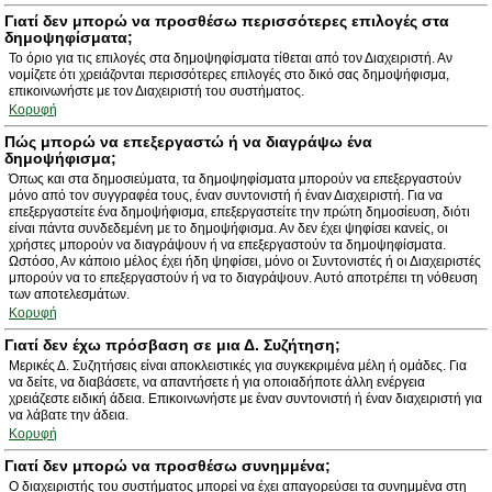
Γιατί δεν μπορώ να προσθέσω περισσότερες επιλογές στα
δημοψηφίσματα;
Το όριο για τις επιλογές στα δημοψηφίσματα τίθεται από τον Διαχειριστή. Αν
νομίζετε ότι χρειάζονται περισσότερες επιλογές στο δικό σας δημοψήφισμα,
επικοινωνήστε με τον Διαχειριστή του συστήματος.
Κορυφή
Πώς μπορώ να επεξεργαστώ ή να διαγράψω ένα
δημοψήφισμα;
Όπως και στα δημοσιεύματα, τα δημοψηφίσματα μπορούν να επεξεργαστούν
μόνο από τον συγγραφέα τους, έναν συντονιστή ή έναν Διαχειριστή. Για να
επεξεργαστείτε ένα δημοψήφισμα, επεξεργαστείτε την πρώτη δημοσίευση, διότι
είναι πάντα συνδεδεμένη με το δημοψήφισμα. Αν δεν έχει ψηφίσει κανείς, οι
χρήστες μπορούν να διαγράψουν ή να επεξεργαστούν τα δημοψηφίσματα.
Ωστόσο, Αν κάποιο μέλος έχει ήδη ψηφίσει, μόνο οι Συντονιστές ή οι Διαχειριστές
μπορούν να το επεξεργαστούν ή να το διαγράψουν. Αυτό αποτρέπει τη νόθευση
των αποτελεσμάτων.
Κορυφή
Γιατί δεν έχω πρόσβαση σε μια Δ. Συζήτηση;
Μερικές Δ. Συζητήσεις είναι αποκλειστικές για συγκεκριμένα μέλη ή ομάδες. Για
να δείτε, να διαβάσετε, να απαντήσετε ή για οποιαδήποτε άλλη ενέργεια
χρειάζεστε ειδική άδεια. Επικοινωνήστε με έναν συντονιστή ή έναν διαχειριστή για
να λάβατε την άδεια.
Κορυφή
Γιατί δεν μπορώ να προσθέσω συνημμένα;
Ο διαχειριστής του συστήματος μπορεί να έχει απαγορεύσει τα συνημμένα στη