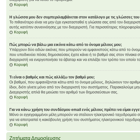
Κορυφή
Η γλώσσα μου δεν συμπεριλαμβάνεται στον κατάλογο με τις γλώσσες του
Το πιθανότερο είναι να μην έχει εγκατασταθεί η γλώσσα σας από τον διαχειρισ
αυτής κατόπιν συνεννόησης με τον διαχειριστή. Για περισσότερες πληροφορίε
Κορυφή
Πώς μπορώ να βάλω μια εικόνα κάτω από το όνομα μέλους μου;
Υπάρχουν δύο ειδών εικόνες που μπορούν να εμφανιστούς κάτω από το όνομα χ
που υποδικνύει πόσες δημοσιεύσεις έχετε κάνει ή το βαθμό σας στον πίνακα σ
διαχειριστή να ενεργοποιήσει τα άβαταρ και να επιλέξει τον τρόπο τον οποίο τ
Κορυφή
Τι είναι ο βαθμός και πώς αλλάζω τον βαθμό μου;
Οι βαθμοί, που εμφανίζονται κάτω από το όνομα μέλους, δηλώνουν τον αριθμό τ
ίδιοι, διότι γίνετε μόνο από τον διαχειριστή του συστήματος. Παρακαλούμε μη
Διαχειριστής απλά θα μειώσει τον αριθμό των δημοσιεύσεων σας.
Κορυφή
Για να κάνω χρήση του συνδέσμου email ενός μέλους πρέπει να είμαι εγγ
Μόνο οι εγγεγραμμένοι μέλη μπορούν να στείλουν ηλεκτρονικό ταχυδρομείο σε
για να αποτραπεί η κακόβουλη χρήση του συστήματος ηλεκτρονικού ταχυδρο
Κορυφή
Ζητήματα Δημοσίευσης