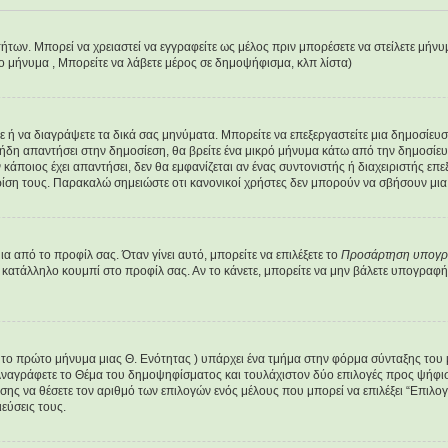
τήτων. Μπορεί να χρειαστεί να εγγραφείτε ως μέλος πριν μπορέσετε να στείλετε μήν
έο μήνυμα , Μπορείτε να λάβετε μέρος σε δημοψήφισμα, κλπ λίστα)
είτε ή να διαγράψετε τα δικά σας μηνύματα. Μπορείτε να επεξεργαστείτε μια δημοσίε
 ήδη απαντήσει στην δημοσίεση, θα βρείτε ένα μικρό μήνυμα κάτω από την δημοσίευ
ν κάποιος έχει απαντήσει, δεν θα εμφανίζεται αν ένας συντονιστής ή διαχειριστής 
ρίση τους. Παρακαλώ σημειώστε οτι κανονικοί χρήστες δεν μπορούν να σβήσουν μια 
 από το προφίλ σας. Όταν γίνει αυτό, μπορείτε να επιλέξετε το
Προσάρτηση υπογ
 κατάλληλο κουμπί στο προφίλ σας. Αν το κάνετε, μπορείτε να μην βάλετε υπογρα
ε το πρώτο μήνυμα μιας Θ. Ενότητας ) υπάρχει ένα τμήμα στην φόρμα σύνταξης του
Αναγράφετε το Θέμα του δημοψηφίσματος και τουλάχιστον δύο επιλογές προς ψήφισ
ίσης να θέσετε τον αριθμό των επιλογών ενός μέλους που μπορεί να επιλέξει “Επιλο
εύσεις τους.