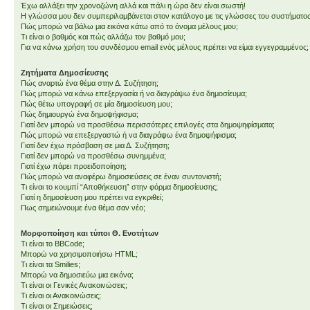
Έχω αλλάξει την χρονοζώνη αλλά και πάλι η ώρα δεν είναι σωστή!
Η γλώσσα μου δεν συμπεριλαμβάνεται στον κατάλογο με τις γλώσσες του συστήματος
Πώς μπορώ να βάλω μια εικόνα κάτω από το όνομα μέλους μου;
Τι είναι ο βαθμός και πώς αλλάζω τον βαθμό μου;
Για να κάνω χρήση του συνδέσμου email ενός μέλους πρέπει να είμαι εγγεγραμμένος;
Ζητήματα Δημοσίευσης
Πώς αναρτώ ένα θέμα στην Δ. Συζήτηση;
Πώς μπορώ να κάνω επεξεργασία ή να διαγράψω ένα δημοσίευμα;
Πώς θέτω υπογραφή σε μία δημοσίευση μου;
Πώς δημιουργώ ένα δημοψήφισμα;
Γιατί δεν μπορώ να προσθέσω περισσότερες επιλογές στα δημοψηφίσματα;
Πώς μπορώ να επεξεργαστώ ή να διαγράψω ένα δημοψήφισμα;
Γιατί δεν έχω πρόσβαση σε μια Δ. Συζήτηση;
Γιατί δεν μπορώ να προσθέσω συνημμένα;
Γιατί έχω πάρει προειδοποίηση;
Πώς μπορώ να αναφέρω δημοσιεύσεις σε έναν συντονιστή;
Τι είναι το κουμπί “Αποθήκευση” στην φόρμα δημοσίευσης;
Γιατί η δημοσίευση μου πρέπει να εγκριθεί;
Πως σημειώνουμε ένα θέμα σαν νέο;
Μορφοποίηση και τύποι Θ. Ενοτήτων
Τι είναι το BBCode;
Μπορώ να χρησιμοποιήσω HTML;
Τι είναι τα Smilies;
Μπορώ να δημοσιεύω μια εικόνα;
Τι είναι οι Γενικές Ανακοινώσεις;
Τι είναι οι Ανακοινώσεις;
Τι είναι οι Σημειώσεις;