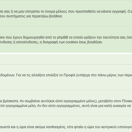
νση σας ή να μην επιτρέπει το όνομα μέλους που προσπαθείτε να κάνετε εγγραφή. Ο Δ
 του συστήματος για περαιτέρω βοήθεια.
ies που έχουν δημιουργηθεί από το phpBB τα οποία ορίζουν την ταυτότητα σας όσο 
 σύνδεσης ή αποσύνδεσης, η διαγραφή των cookies ίσως βοηθήσει.
δομένων. Για να τις αλλάξετε επιλέξτε το Προφίλ (υπάρχει στο πάνω μέρος των περι
βρίσκεστε. Αν συμβαίνει αυτό(και είστε εγγεγραμμένο μέλος), μεταβείτε στον Πίνακα
από εγγεγραμμένα μέλη. Αν δεν είστε εγγεγραμμένος, αυτή είναι μια καλή ευκαιρία να 
α σωστά και η ώρα είναι ακόμα λανθασμένη, τότε φταίει η ώρα του κεντρικού υπολογ