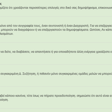
α;
νομίζετε ότι χρειάζονται περισσότερες επιλογές στο δικό σας δημοψήφισμα, επικοινων
 από τον συγγραφέα τους, έναν συντονιστή ή έναν Διαχειριστή. Για να επεξεργαστ
ες μπορούν να διαγράψουν ή να επεξεργαστούν τα δημοψηφίσματα. Ωστόσο, Αν κάποιο
ελεσμάτων.
 να δείτε, να διαβάσετε, να απαντήσετε ή για οποιαδήποτε άλλη ενέργεια χρειάζεστε ε
 συγκεκριμένη Δ. Συζήτηση, ή πιθανόν μόνο συγκεκριμένες ομάδες μελών να μπορού
αβεί κάποιο κανόνα, τότε ίσως να πήρατε προειδοποίηση. σημειώστε ότι αυτό είναι α
ποίηση.