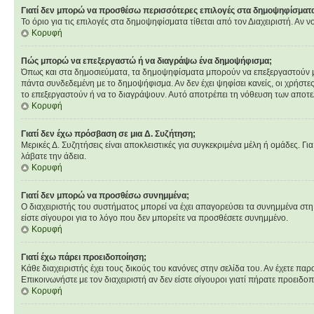
Γιατί δεν μπορώ να προσθέσω περισσότερες επιλογές στα δημοψηφίσματ
Το όριο για τις επιλογές στα δημοψηφίσματα τίθεται από τον Διαχειριστή. Αν 
Κορυφή
Πώς μπορώ να επεξεργαστώ ή να διαγράψω ένα δημοψήφισμα;
Όπως και στα δημοσιεύματα, τα δημοψηφίσματα μπορούν να επεξεργαστούν μόνο
πάντα συνδεδεμένη με το δημοψήφισμα. Αν δεν έχει ψηφίσει κανείς, οι χρήστ
το επεξεργαστούν ή να το διαγράψουν. Αυτό αποτρέπει τη νόθευση των αποτ
Κορυφή
Γιατί δεν έχω πρόσβαση σε μια Δ. Συζήτηση;
Μερικές Δ. Συζητήσεις είναι αποκλειστικές για συγκεκριμένα μέλη ή ομάδες. Για
λάβατε την άδεια.
Κορυφή
Γιατί δεν μπορώ να προσθέσω συνημμένα;
Ο διαχειριστής του συστήματος μπορεί να έχει απαγορεύσει τα συνημμένα στη
είστε σίγουροι για το λόγο που δεν μπορείτε να προσθέσετε συνημμένο.
Κορυφή
Γιατί έχω πάρει προειδοποίηση;
Κάθε διαχειριστής έχει τους δικούς του κανόνες στην σελίδα του. Αν έχετε παρ
Επικοινωνήστε με τον διαχειριστή αν δεν είστε σίγουροι γιατί πήρατε προειδο
Κορυφή