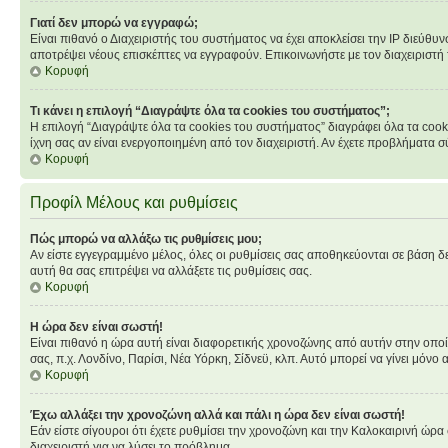
Γιατί δεν μπορώ να εγγραφώ;
Είναι πιθανό ο Διαχειριστής του συστήματος να έχει αποκλείσει την IP διεύθυ
αποτρέψει νέους επισκέπτες να εγγραφούν. Επικοινωνήστε με τον διαχειριστή
Κορυφή
Τι κάνει η επιλογή “Διαγράψτε όλα τα cookies του συστήματος”;
Η επιλογή “Διαγράψτε όλα τα cookies του συστήματος” διαγράφει όλα τα cook
ίχνη σας αν είναι ενεργοποιημένη από τον διαχειριστή. Αν έχετε προβλήματα
Κορυφή
Προφίλ Μέλους και ρυθμίσεις
Πώς μπορώ να αλλάξω τις ρυθμίσεις μου;
Αν είστε εγγεγραμμένο μέλος, όλες οι ρυθμίσεις σας αποθηκεύονται σε βάση δε
αυτή θα σας επιτρέψει να αλλάξετε τις ρυθμίσεις σας.
Κορυφή
Η ώρα δεν είναι σωστή!
Είναι πιθανό η ώρα αυτή είναι διαφορετικής χρονοζώνης από αυτήν στην οποία 
σας, π.χ. Λονδίνο, Παρίσι, Νέα Υόρκη, Σίδνεϋ, κλπ. Αυτό μπορεί να γίνει μόνο 
Κορυφή
Έχω αλλάξει την χρονοζώνη αλλά και πάλι η ώρα δεν είναι σωστή!
Εάν είστε σίγουροι ότι έχετε ρυθμίσει την χρονοζώνη και την Καλοκαιρινή ώρ
διαχειριστή για να λύσει το πρόβλημα.