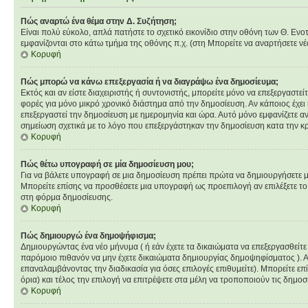
Πώς αναρτώ ένα θέμα στην Δ. Συζήτηση;
Είναι πολύ εύκολο, απλά πατήστε το σχετικό εικονίδιο στην οθόνη των Θ. Ενο
εμφανίζονται στο κάτω τμήμα της οθόνης π.χ. (στη Μπορείτε να αναρτήσετε ν
Κορυφή
Πώς μπορώ να κάνω επεξεργασία ή να διαγράψω ένα δημοσίευμα;
Εκτός και αν είστε διαχειριστής ή συντονιστής, μπορείτε μόνο να επεξεργαστ
φορές για μόνο μικρό χρονικό διάστημα από την δημοσίευση. Αν κάποιος έχει
επεξεργαστεί την δημοσίευση με ημερομηνία και ώρα. Αυτό μόνο εμφανίζετε α
σημείωση σχετικά με το λόγο που επεξεργάστηκαν την δημοσίευση κατα την κ
Κορυφή
Πώς θέτω υπογραφή σε μία δημοσίευση μου;
Για να βάλετε υπογραφή σε μια δημοσίευση πρέπει πρώτα να δημιουργήσετε μια
Μπορείτε επίσης να προσθέσετε μια υπογραφή ως προεπιλογή αν επιλέξετε το
στη φόρμα δημοσίευσης.
Κορυφή
Πώς δημιουργώ ένα δημοψήφισμα;
Δημιουργώντας ένα νέο μήνυμα ( ή εάν έχετε τα δικαιώματα να επεξεργασθείτ
παρόμοιο πιθανόν να μην έχετε δικαιώματα δημιουργίας δημοψηφίσματος ). 
επαναλαμβάνοντας την διαδικασία για όσες επιλογές επιθυμείτε). Μπορείτε επ
όρια) και τέλος την επιλογή να επιτρέψετε στα μέλη να τροποποιούν τις δημοσι
Κορυφή