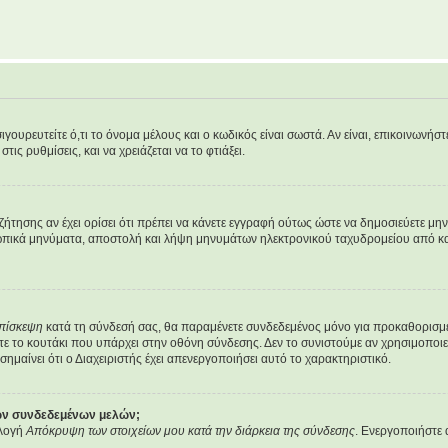
υρευτείτε ό,τι το όνομα μέλους και ο κωδικός είναι σωστά. Αν είναι, επικοινωνήστε μ
ις ρυθμίσεις, και να χρειάζεται να το φτιάξει.
υζήτησης αν έχει ορίσει ότι πρέπει να κάνετε εγγραφή ούτως ώστε να δημοσιεύετε μ
οσωπικά μηνύματα, αποστολή και λήψη μηνυμάτων ηλεκτρονικού ταχυδρομείου από κα
επίσκεψη
κατά τη σύνδεσή σας, θα παραμένετε συνδεδεμένος μόνο για προκαθορισμέ
ε το κουτάκι που υπάρχει στην οθόνη σύνδεσης. Δεν το συνιστούμε αν χρησιμοποιείτ
σημαίνει ότι ο Διαχειριστής έχει απενεργοποιήσει αυτό το χαρακτηριστικό.
των συνδεδεμένων μελών;
ιλογή
Απόκρυψη των στοιχείων μου κατά την διάρκεια της σύνδεσης
. Ενεργοποιήστε 