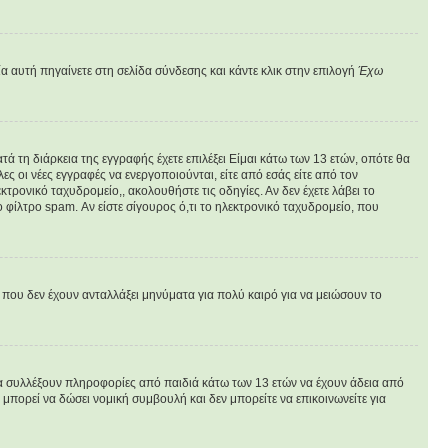
α αυτή πηγαίνετε στη σελίδα σύνδεσης και κάντε κλικ στην επιλογή
Έχω
ά τη διάρκεια της εγγραφής έχετε επιλέξει Είμαι κάτω των 13 ετών, οπότε θα
ς οι νέες εγγραφές να ενεργοποιούνται, είτε από εσάς είτε από τον
τρονικό ταχυδρομείο,, ακολουθήστε τις οδηγίες. Αν δεν έχετε λάβει το
 φίλτρο spam. Αν είστε σίγουρος ό,τι το ηλεκτρονικό ταχυδρομείο, που
που δεν έχουν ανταλλάξει μηνύματα για πολύ καιρό για να μειώσουν το
να συλλέξουν πληροφορίες από παιδιά κάτω των 13 ετών να έχουν άδεια από
πορεί να δώσει νομική συμβουλή και δεν μπορείτε να επικοινωνείτε για