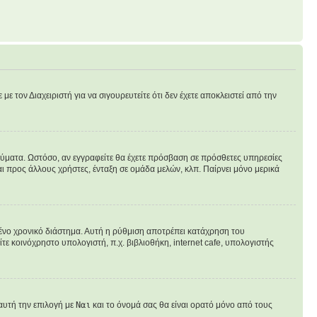
ε τον Διαχειριστή για να σιγουρευτείτε ότι δεν έχετε αποκλειστεί από την
ηνύματα. Ωστόσο, αν εγγραφείτε θα έχετε πρόσβαση σε πρόσθετες υπηρεσίες
ι προς άλλους χρήστες, ένταξη σε ομάδα μελών, κλπ. Παίρνει μόνο μερικά
νο χρονικό διάστημα. Αυτή η ρύθμιση αποτρέπει κατάχρηση του
ε κοινόχρηστο υπολογιστή, π.χ. βιβλιοθήκη, internet cafe, υπολογιστής
αυτή την επιλογή με
Ναι
και το όνομά σας θα είναι ορατό μόνο από τους