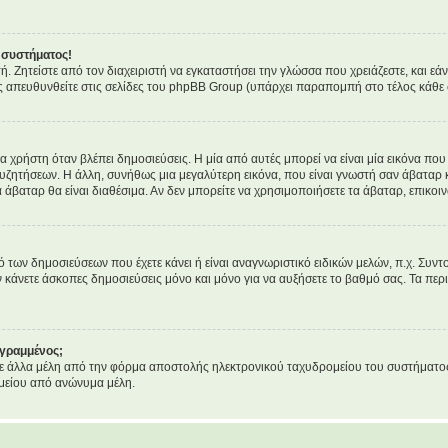
 συστήματος!
τή. Ζητείστε από τον διαχειριστή να εγκαταστήσει την γλώσσα που χρειάζεστε, και ε
ς απευθυνθείτε στις σελίδες του phpBB Group (υπάρχει παραπομπή στο τέλος κάθε 
ρήστη όταν βλέπει δημοσιεύσεις. Η μία από αυτές μπορεί να είναι μία εικόνα που 
υζητήσεων. Η άλλη, συνήθως μια μεγαλύτερη εικόνα, που είναι γνωστή σαν άβαταρ κα
α άβαταρ θα είναι διαθέσιμα. Αν δεν μπορείτε να χρησιμοποιήσετε τα άβαταρ, επικοιν
ων δημοσιεύσεων που έχετε κάνει ή είναι αναγνωριστικό ειδικών μελών, π.χ. Συντονι
ν κάνετε άσκοπες δημοσιεύσεις μόνο και μόνο για να αυξήσετε το βαθμό σας. Τα περι
εγραμμένος;
 άλλα μέλη από την φόρμα αποστολής ηλεκτρονικού ταχυδρομείου του συστήματος, κα
μείου από ανώνυμα μέλη.