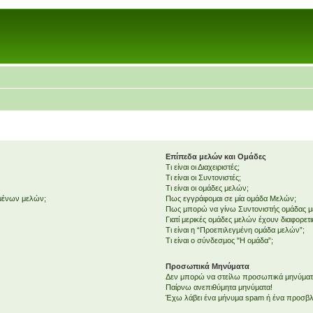
Επίπεδα μελών και Ομάδες
Τι είναι οι Διαχειριστές;
Τι είναι οι Συντονιστές;
Τι είναι οι ομάδες μελών;
εμένων μελών;
Πως εγγράφομαι σε μία ομάδα Μελών;
Πως μπορώ να γίνω Συντονιστής ομάδας 
Γιατί μερικές ομάδες μελών έχουν διαφορετ
Τι είναι η “Προεπιλεγμένη ομάδα μελών”;
Τι είναι ο σύνδεσμος "Η ομάδα”;
Προσωπικά Μηνύματα
Δεν μπορώ να στείλω προσωπικά μηνύματ
Παίρνω ανεπιθύμητα μηνύματα!
Έχω λάβει ένα μήνυμα spam ή ένα προσβλη