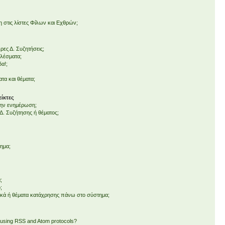
στις λίστες Φίλων και Εχθρών;
ες Δ. Συζητήσεις;
ελέσματα;
δα!;
τα και θέματα;
ίκτες
 την ενημέρωση;
. Συζήτησης ή θέματος;
τημα;
;
;
ικά ή θέματα κατάχρησης πάνω στο σύστημα;
 using RSS and Atom protocols?