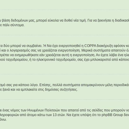
άση δεδομένων μας, μπορεί εύκολα να δοθεί νέα τιμή. Για να ξεκινήσει η διαδικασί
τε πάλι σύντομα.
 τα δύο μπορεί να συμβαίνει. Ή Να έχει ενεργοποιηθεί η COPPA διακήρυξη εφόσον κατ
εί και ο λογαριασμός σας να χρειάζεται ενεργοποίηση. Μερικά συστήματα απαιτούν όλε
ρέπει να ενημερωθήκατε εάν χρειάζεται αυτή η ενεργοποίηση. Αν έχετε λάβει ένα ηλεκ
κού ταχυδρομείου, ή το ηλεκτρονικό ταχυδρομείο, σας έχει μπλοκαριστεί από κάποιο
ασμό σας για κάποιο λόγο. Επίσης, πολλά συστήματα απομακρύνουν μέλη περιοδικά 
ξανά και να εμπλακείτε στις δημόσιες συζητήσεις.
ναι ένας νόμος των Ηνωμένων Πολιτειών που απαιτεί από τις σελίδες που μπορούν 
ληροφοριών από άτομο κάτω των 13 ετών. Να έχετε υπόψη ότι το phpBB Group δεν μ
άνω.