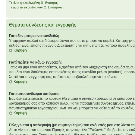
Τι είναι η κλειδωμένη Θ. Ενότητα;
Τι είναι τα εικονίδια των Θ. Ενοτήτων;
Θέματα σύνδεσης και εγγραφής
Γιατί δεν μπορώ να συνδεθώ;
Υπάρχουν πολλοί και διάφοροι λόγοι που αυτό μπορεί να συμβεί. Καταρχήν, σιγο
σελίδα. Είναι επίσης πιθανό ο Διαχειριστής να αντιμετωπίζει κάποιο πρόβλημα στ
Κορυφή
Γιατί πρέπει να κάνω εγγραφή;
Ίσως να μην είναι απαραίτητο, εξαρτάται από τον διαχειριστή της δημόσιας σ
που δεν είναι διαθέσιμες σε επισκέπτες όπως εικονίδια μελών (avatars), πρ
λεπτά για την εγγραφή σας οπότε σας συμβουλεύουμε να το κάνετε.
Κορυφή
Γιατί αποσυνδέομαι αυτόματα;
Εάν δεν έχετε επιλέξει το κουτάκι
Να γίνεται η σύνδεση αυτόματα σε κάθε μου 
λογαριασμού σας από κάποιον άλλο. Για να παραμείνετε συνδεδεμένος, επιλέξτ
πανεπιστημιακού εργαστηρίου, κλπ. Αν δεν μπορείτε να δείτε αυτό το κουτάκι, 
Κορυφή
Πώς γίνεται η απόκρυψη (μη συμπερίληψη) του ονόματός μου στη λίστα 
Αυτό γίνεται από το μενού Προφίλ, στην καρτέλα "Επιλογές", θα βρείτε την επ
Διαχειριστές, τους Συντονιστές και εσάς. Θα υπολογίζεστε ως μη ορατό μέλος.