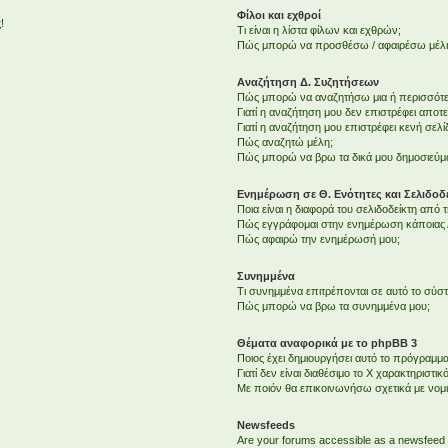
Φίλοι και εχθροί
!
Τι είναι η λίστα φίλων και εχθρών;
Πώς μπορώ να προσθέσω / αφαιρέσω μέλη 
Αναζήτηση Δ. Συζητήσεων
Πώς μπορώ να αναζητήσω μια ή περισσότερ
Γιατί η αναζήτηση μου δεν επιστρέφει αποτ
Γιατί η αναζήτηση μου επιστρέφει κενή σελί
Πώς αναζητώ μέλη;
Πώς μπορώ να βρω τα δικά μου δημοσιεύμα
Ενημέρωση σε Θ. Ενότητες και Σελιδοδε
Ποια είναι η διαφορά του σελιδοδείκτη από
Πώς εγγράφομαι στην ενημέρωση κάποιας Δ
Πώς αφαιρώ την ενημέρωσή μου;
Συνημμένα
Τι συνημμένα επιτρέπονται σε αυτό το σύσ
Πώς μπορώ να βρω τα συνημμένα μου;
Θέματα αναφορικά με το phpBB 3
Ποιος έχει δημιουργήσει αυτό το πρόγραμμα
Γιατί δεν είναι διαθέσιμο το Χ χαρακτηριστικό
Με ποιόν θα επικοινωνήσω σχετικά με νομ
Newsfeeds
Are your forums accessible as a newsfeed