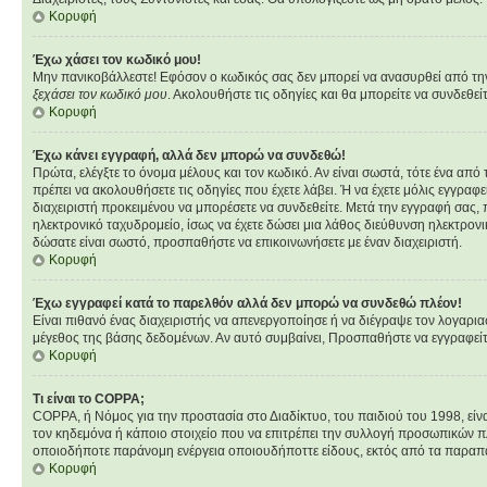
Κορυφή
Έχω χάσει τον κωδικό μου!
Μην πανικοβάλλεστε! Εφόσον ο κωδικός σας δεν μπορεί να ανασυρθεί από την β
ξεχάσει τον κωδικό μου
. Ακολουθήστε τις οδηγίες και θα μπορείτε να συνδεθεί
Κορυφή
Έχω κάνει εγγραφή, αλλά δεν μπορώ να συνδεθώ!
Πρώτα, ελέγξτε το όνομα μέλους και τον κωδικό. Αν είναι σωστά, τότε ένα από
πρέπει να ακολουθήσετε τις οδηγίες που έχετε λάβει. Ή να έχετε μόλις εγγραφ
διαχειριστή προκειμένου να μπορέσετε να συνδεθείτε. Μετά την εγγραφή σας, π
ηλεκτρονικό ταχυδρομείο, ίσως να έχετε δώσει μια λάθος διεύθυνση ηλεκτρονι
δώσατε είναι σωστό, προσπαθήστε να επικοινωνήσετε με έναν διαχειριστή.
Κορυφή
Έχω εγγραφεί κατά το παρελθόν αλλά δεν μπορώ να συνδεθώ πλέον!
Είναι πιθανό ένας διαχειριστής να απενεργοποίησε ή να διέγραψε τον λογαρι
μέγεθος της βάσης δεδομένων. Αν αυτό συμβαίνει, Προσπαθήστε να εγγραφείτε 
Κορυφή
Τι είναι το COPPA;
COPPA, ή Νόμος για την προστασία στο Διαδίκτυο, του παιδιού του 1998, εί
τον κηδεμόνα ή κάποιο στοιχείο που να επιτρέπει την συλλογή προσωπικών π
οποιοδήποτε παράνομη ενέργεια οποιουδήποττε είδους, εκτός από τα παραπ
Κορυφή