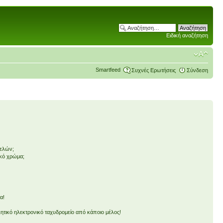
Ειδική αναζήτηση
Smartfeed
Συχνές Ερωτήσεις
Σύνδεση
μελών;
ικό χρώμα;
α!
τικό ηλεκτρονικό ταχυδρομείο από κάποιο μέλος!