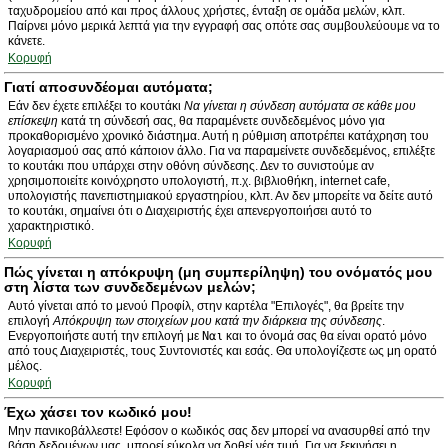
ταχυδρομείου από και προς άλλους χρήστες, ένταξη σε ομάδα μελών, κλπ.
Παίρνει μόνο μερικά λεπτά για την εγγραφή σας οπότε σας συμβουλεύουμε να το
κάνετε.
Κορυφή
Γιατί αποσυνδέομαι αυτόματα;
Εάν δεν έχετε επιλέξει το κουτάκι
Να γίνεται η σύνδεση αυτόματα σε κάθε μου
επίσκεψη
κατά τη σύνδεσή σας, θα παραμένετε συνδεδεμένος μόνο για
προκαθορισμένο χρονικό διάστημα. Αυτή η ρύθμιση αποτρέπει κατάχρηση του
λογαριασμού σας από κάποιον άλλο. Για να παραμείνετε συνδεδεμένος, επιλέξτε
το κουτάκι που υπάρχει στην οθόνη σύνδεσης. Δεν το συνιστούμε αν
χρησιμοποιείτε κοινόχρηστο υπολογιστή, π.χ. βιβλιοθήκη, internet cafe,
υπολογιστής πανεπιστημιακού εργαστηρίου, κλπ. Αν δεν μπορείτε να δείτε αυτό
το κουτάκι, σημαίνει ότι ο Διαχειριστής έχει απενεργοποιήσει αυτό το
χαρακτηριστικό.
Κορυφή
Πώς γίνεται η απόκρυψη (μη συμπερίληψη) του ονόματός μου
στη λίστα των συνδεδεμένων μελών;
Αυτό γίνεται από το μενού Προφίλ, στην καρτέλα "Επιλογές", θα βρείτε την
επιλογή
Απόκρυψη των στοιχείων μου κατά την διάρκεια της σύνδεσης
.
Ενεργοποιήστε αυτή την επιλογή με
Ναι
και το όνομά σας θα είναι ορατό μόνο
από τους Διαχειριστές, τους Συντονιστές και εσάς. Θα υπολογίζεστε ως μη ορατό
μέλος.
Κορυφή
Έχω χάσει τον κωδικό μου!
Μην πανικοβάλλεστε! Εφόσον ο κωδικός σας δεν μπορεί να ανασυρθεί από την
βάση δεδομένων μας, μπορεί εύκολα να δοθεί νέα τιμή. Για να ξεκινήσει η