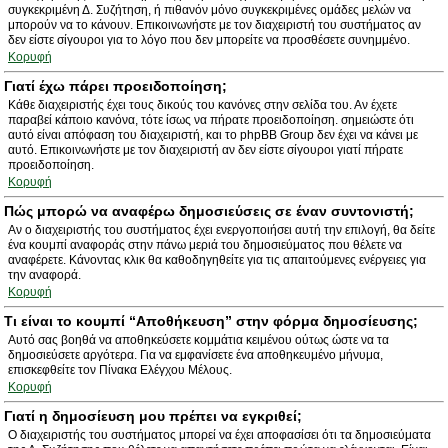
συγκεκριμένη Δ. Συζήτηση, ή πιθανόν μόνο συγκεκριμένες ομάδες μελών να
μπορούν να το κάνουν. Επικοινωνήστε με τον διαχειριστή του συστήματος αν
δεν είστε σίγουροι για το λόγο που δεν μπορείτε να προσθέσετε συνημμένο.
Κορυφή
Γιατί έχω πάρει προειδοποίηση;
Κάθε διαχειριστής έχει τους δικούς του κανόνες στην σελίδα του. Αν έχετε
παραβεί κάποιο κανόνα, τότε ίσως να πήρατε προειδοποίηση. σημειώστε ότι
αυτό είναι απόφαση του διαχειριστή, και το phpBB Group δεν έχει να κάνει με
αυτό. Επικοινωνήστε με τον διαχειριστή αν δεν είστε σίγουροι γιατί πήρατε
προειδοποίηση.
Κορυφή
Πώς μπορώ να αναφέρω δημοσιεύσεις σε έναν συντονιστή;
Αν ο διαχειριστής του συστήματος έχει ενεργοποιήσει αυτή την επιλογή, θα δείτε
ένα κουμπί αναφοράς στην πάνω μεριά του δημοσιεύματος που θέλετε να
αναφέρετε. Κάνοντας κλικ θα καθοδηγηθείτε για τις απαιτούμενες ενέργειες για
την αναφορά.
Κορυφή
Τι είναι το κουμπί “Αποθήκευση” στην φόρμα δημοσίευσης;
Αυτό σας βοηθά να αποθηκεύσετε κομμάτια κειμένου ούτως ώστε να τα
δημοσιεύσετε αργότερα. Για να εμφανίσετε ένα αποθηκευμένο μήνυμα,
επισκεφθείτε τον Πίνακα Ελέγχου Μέλους.
Κορυφή
Γιατί η δημοσίευση μου πρέπει να εγκριθεί;
Ο διαχειριστής του συστήματος μπορεί να έχει αποφασίσει ότι τα δημοσιεύματα