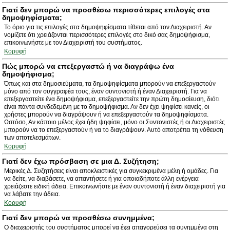
Γιατί δεν μπορώ να προσθέσω περισσότερες επιλογές στα
δημοψηφίσματα;
Το όριο για τις επιλογές στα δημοψηφίσματα τίθεται από τον Διαχειριστή. Αν
νομίζετε ότι χρειάζονται περισσότερες επιλογές στο δικό σας δημοψήφισμα,
επικοινωνήστε με τον Διαχειριστή του συστήματος.
Κορυφή
Πώς μπορώ να επεξεργαστώ ή να διαγράψω ένα
δημοψήφισμα;
Όπως και στα δημοσιεύματα, τα δημοψηφίσματα μπορούν να επεξεργαστούν
μόνο από τον συγγραφέα τους, έναν συντονιστή ή έναν Διαχειριστή. Για να
επεξεργαστείτε ένα δημοψήφισμα, επεξεργαστείτε την πρώτη δημοσίευση, διότι
είναι πάντα συνδεδεμένη με το δημοψήφισμα. Αν δεν έχει ψηφίσει κανείς, οι
χρήστες μπορούν να διαγράψουν ή να επεξεργαστούν τα δημοψηφίσματα.
Ωστόσο, Αν κάποιο μέλος έχει ήδη ψηφίσει, μόνο οι Συντονιστές ή οι Διαχειριστές
μπορούν να το επεξεργαστούν ή να το διαγράψουν. Αυτό αποτρέπει τη νόθευση
των αποτελεσμάτων.
Κορυφή
Γιατί δεν έχω πρόσβαση σε μια Δ. Συζήτηση;
Μερικές Δ. Συζητήσεις είναι αποκλειστικές για συγκεκριμένα μέλη ή ομάδες. Για
να δείτε, να διαβάσετε, να απαντήσετε ή για οποιαδήποτε άλλη ενέργεια
χρειάζεστε ειδική άδεια. Επικοινωνήστε με έναν συντονιστή ή έναν διαχειριστή για
να λάβατε την άδεια.
Κορυφή
Γιατί δεν μπορώ να προσθέσω συνημμένα;
Ο διαχειριστής του συστήματος μπορεί να έχει απαγορεύσει τα συνημμένα στη