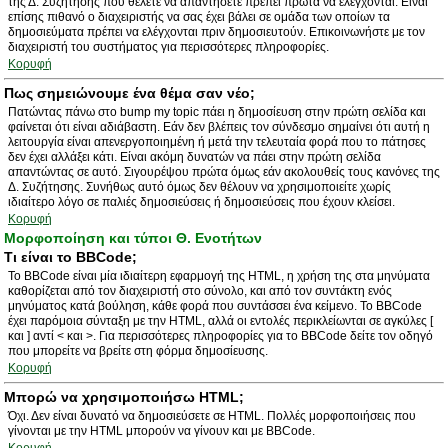
της Δ. Συζήτησης που θέλετε να απαντήσετε πρέπει πρώτα να ελέγχονται. Είναι
επίσης πιθανό ο διαχειριστής να σας έχει βάλει σε ομάδα των οποίων τα
δημοσιεύματα πρέπει να ελέγχονται πριν δημοσιευτούν. Επικοινωνήστε με τον
διαχειριστή του συστήματος για περισσότερες πληροφορίες.
Κορυφή
Πως σημειώνουμε ένα θέμα σαν νέο;
Πατώντας πάνω στο bump my topic πάει η δημοσίευση στην πρώτη σελίδα και
φαίνεται ότι είναι αδιάβαστη. Εάν δεν βλέπεις τον σύνδεσμο σημαίνει ότι αυτή η
λειτουργία είναι απενεργοποιημένη ή μετά την τελευταία φορά που το πάτησες
δεν έχει αλλάξει κάτι. Είναι ακόμη δυνατών να πάει στην πρώτη σελίδα
απαντώντας σε αυτό. Σιγουρέψου πρώτα όμως εάν ακολουθείς τους κανόνες της
Δ. Συζήτησης. Συνήθως αυτό όμως δεν θέλουν να χρησιμοποιείτε χωρίς
ιδιαίτερο λόγο σε παλιές δημοσιεύσεις ή δημοσιεύσεις που έχουν κλείσει.
Κορυφή
Μορφοποίηση και τύποι Θ. Ενοτήτων
Τι είναι το BBCode;
Το BBCode είναι μία ιδιαίτερη εφαρμογή της HTML, η χρήση της στα μηνύματα
καθορίζεται από τον διαχειριστή στο σύνολο, και από τον συντάκτη ενός
μηνύματος κατά βούληση, κάθε φορά που συντάσσει ένα κείμενο. Το BBCode
έχει παρόμοια σύνταξη με την HTML, αλλά οι εντολές περικλείωνται σε αγκύλες [
και ] αντί < και >. Για περισσότερες πληροφορίες για το BBCode δείτε τον οδηγό
που μπορείτε να βρείτε στη φόρμα δημοσίευσης.
Κορυφή
Μπορώ να χρησιμοποιήσω HTML;
Όχι. Δεν είναι δυνατό να δημοσιεύσετε σε HTML. Πολλές μορφοποιήσεις που
γίνονται με την HTML μπορούν να γίνουν και με BBCode.