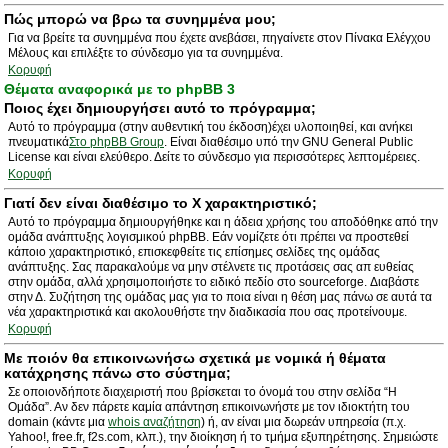
Πώς μπορώ να βρω τα συνημμένα μου;
Για να βρείτε τα συνημμένα που έχετε ανεβάσει, πηγαίνετε στον Πίνακα Ελέγχου
Μέλους και επιλέξτε το σύνδεσμο για τα συνημμένα.
Κορυφή
Θέματα αναφορικά με το phpBB 3
Ποιος έχει δημιουργήσει αυτό το πρόγραμμα;
Αυτό το πρόγραμμα (στην αυθεντική του έκδοση)έχει υλοποιηθεί, και ανήκει
πνευματικά
Στο phpBB Group
. Είναι διαθέσιμο υπό την GNU General Public
License και είναι ελεύθερο. Δείτε το σύνδεσμο για περισσότερες λεπτομέρειες.
Κορυφή
Γιατί δεν είναι διαθέσιμο το Χ χαρακτηριστικό;
Αυτό το πρόγραμμα δημιουργήθηκε και η άδεια χρήσης του αποδόθηκε από την
ομάδα ανάπτυξης λογισμικού phpBB. Εάν νομίζετε ότι πρέπει να προστεθεί
κάποιο χαρακτηριστικό, επισκεφθείτε τις επίσημες σελίδες της ομάδας
ανάπτυξης. Σας παρακαλούμε να μην στέλνετε τις προτάσεις σας απ ευθείας
στην ομάδα, αλλά χρησιμοποιήστε το ειδικό πεδίο στο sourceforge. Διαβάστε
στην Δ. Συζήτηση της ομάδας μας για το ποια είναι η θέση μας πάνω σε αυτά τα
νέα χαρακτηριστικά και ακολουθήστε την διαδικασία που σας προτείνουμε.
Κορυφή
Με ποιόν θα επικοινωνήσω σχετικά με νομικά ή θέματα
κατάχρησης πάνω στο σύστημα;
Σε οποιονδήποτε διαχειριστή που βρίσκεται το όνομά του στην σελίδα “Η
Ομάδα”. Αν δεν πάρετε καμία απάντηση επικοινωνήστε με τον ιδιοκτήτη του
domain (κάντε μια
whois αναζήτηση
) ή, αν είναι μια δωρεάν υπηρεσία (π.χ.
Yahoo!, free.fr, f2s.com, κλπ.), την διοίκηση ή το τμήμα εξυπηρέτησης. Σημειώστε