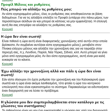
Προφίλ Μέλους και ρυθμίσεις
Πώς μπορώ να αλλάξω τις ρυθμίσεις μου;
Αν είστε εγγεγραμμένο μέλος, όλες οι ρυθμίσεις σας αποθηκεύονται σε βάση
δεδομένων. Για να τις αλλάξετε επιλέξτε το Προφίλ (υπάρχει στο πάνω μέρος των
περισσότερων σελίδων αν και μπορεί σε κάποιες να μην εμφανίζεται). Η επιλογή
αυτή θα σας επιτρέψει να αλλάξετε τις ρυθμίσεις σας.
Κορυφή
Η ώρα δεν είναι σωστή!
Είναι πιθανό η ώρα αυτή είναι διαφορετικής χρονοζώνης από αυτήν στην οποία
βρίσκεστε. Αν συμβαίνει αυτό(και είστε εγγεγραμμένο μέλος), μεταβείτε στον
Πίνακα ελέγχου μέλους και αλλάξτε την χρονοζώνη σας για να ταιριάζει στην
περιοχή σας, π.χ. Λονδίνο, Παρίσι, Νέα Υόρκη, Σίδνεϋ, κλπ. Αυτό μπορεί να γίνει
μόνο από εγγεγραμμένα μέλη. Αν δεν είστε εγγεγραμμένος, αυτή είναι μια καλή
ευκαιρία να το κάνετε.
Κορυφή
Έχω αλλάξει την χρονοζώνη αλλά και πάλι η ώρα δεν είναι
σωστή!
Εάν είστε σίγουροι ότι έχετε ρυθμίσει την χρονοζώνη και την Καλοκαιρινή ώρα
σωστά και η ώρα είναι ακόμα λανθασμένη, τότε φταίει η ώρα του κεντρικού
υπολογιστή που είναι εγκατεστημένο το σύστημα. Παρακαλούμε να ειδοποιήσετε
έναν διαχειριστή για να λύσει το πρόβλημα.
Κορυφή
Η γλώσσα μου δεν συμπεριλαμβάνεται στον κατάλογο με τις
γλώσσες του συστήματος!
Το πιθανότερο είναι να μην έχει εγκατασταθεί η γλώσσα σας από τον διαχειριστή.