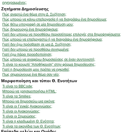
εγγεγραμμένος;
Ζητήματα Δημοσίευσης
Πώς αναρτώ ένα θέμα στην Δ. Συζήτηση;
Πώς μπορώ να κάνω επεξεργασία ή να διαγράψω ένα δημοσίευμα;
Πώς θέτω υπογραφή σε μία δημοσίευση μου;
Πώς δημιουργώ ένα δημοψήφισμα;
Γιατί δεν μπορώ να προσθέσω περισσότερες επιλογές στα δημοψηφίσματα;
Πώς μπορώ να επεξεργαστώ ή να διαγράψω ένα δημοψήφισμα;
Γιατί δεν έχω πρόσβαση σε μια Δ. Συζήτηση;
Γιατί δεν μπορώ να προσθέσω συνημμένα;
Γιατί έχω πάρει προειδοποίηση;
Πώς μπορώ να αναφέρω δημοσιεύσεις σε έναν συντονιστή;
Τι είναι το κουμπί “Αποθήκευση” στην φόρμα δημοσίευσης;
Γιατί η δημοσίευση μου πρέπει να εγκριθεί;
Πως σημειώνουμε ένα θέμα σαν νέο;
Μορφοποίηση και τύποι Θ. Ενοτήτων
Τι είναι το BBCode;
Μπορώ να χρησιμοποιήσω HTML;
Τι είναι τα Smilies;
Μπορώ να δημοσιεύω μια εικόνα;
Τι είναι οι Γενικές Ανακοινώσεις;
Τι είναι οι Ανακοινώσεις;
Τι είναι οι Σημειώσεις;
Τι είναι η κλειδωμένη Θ. Ενότητα;
Τι είναι τα εικονίδια των Θ. Ενοτήτων;
Επίπεδα μελών και Ομάδες