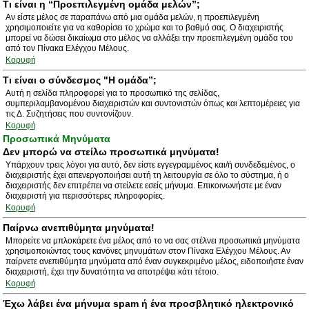
Τι είναι η “Προεπιλεγμένη ομάδα μελών”;
Αν είστε μέλος σε παραπάνω από μια ομάδα μελών, η προεπιλεγμένη
χρησιμοποιείτε για να καθορίσει το χρώμα και το βαθμό σας. Ο διαχειριστής
μπορεί να δώσει δικαίωμα στο μέλος να αλλάξει την προεπιλεγμένη ομάδα του
από τον Πίνακα Ελέγχου Μέλους.
Κορυφή
Τι είναι ο σύνδεσμος "Η ομάδα”;
Αυτή η σελίδα πληροφορεί για το προσωπικό της σελίδας,
συμπεριλαμβανομένου διαχειριστών και συντονιστών όπως και λεπτομέρειες για
τις Δ. Συζητήσεις που συντονίζουν.
Κορυφή
Προσωπικά Μηνύματα
Δεν μπορώ να στείλω προσωπικά μηνύματα!
Υπάρχουν τρεις λόγοι για αυτό, δεν είστε εγγεγραμμένος και/ή συνδεδεμένος, ο
διαχειριστής έχει απενεργοποιήσει αυτή τη λειτουργία σε όλο το σύστημα, ή ο
διαχειριστής δεν επιτρέπει να στείλετε εσείς μήνυμα. Επικοινωνήστε με έναν
διαχειριστή για περισσότερες πληροφορίες.
Κορυφή
Παίρνω ανεπιθύμητα μηνύματα!
Μπορείτε να μπλοκάρετε ένα μέλος από το να σας στέλνει προσωπικά μηνύματα
χρησιμοποιώντας τους κανόνες μηνυμάτων στον Πίνακα Ελέγχου Μέλους. Αν
παίρνετε ανεπιθύμητα μηνύματα από έναν συγκεκριμένο μέλος, ειδοποιήστε έναν
διαχειριστή, έχει την δυνατότητα να αποτρέψει κάτι τέτοιο.
Κορυφή
Έχω λάβει ένα μήνυμα spam ή ένα προσβλητικό ηλεκτρονικό