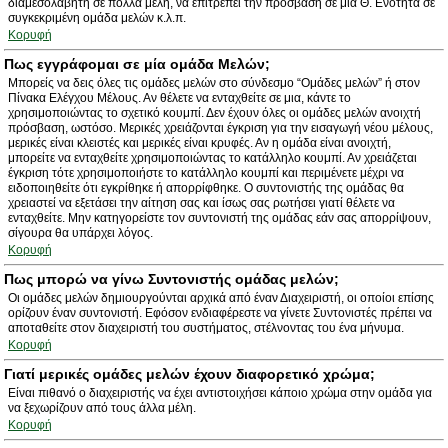
διαμεσολαβητή σε πολλά μέλη, να επιτρέπει την πρόσβαση σε μία Θ. Ενότητα σε
συγκεκριμένη ομάδα μελών κ.λ.π.
Κορυφή
Πως εγγράφομαι σε μία ομάδα Μελών;
Μπορείς να δεις όλες τις ομάδες μελών στο σύνδεσμο “Ομάδες μελών” ή στον
Πίνακα Ελέγχου Μέλους. Αν θέλετε να ενταχθείτε σε μια, κάντε το
χρησιμοποιώντας το σχετικό κουμπί. Δεν έχουν όλες οι ομάδες μελών ανοιχτή
πρόσβαση, ωστόσο. Μερικές χρειάζονται έγκριση για την εισαγωγή νέου μέλους,
μερικές είναι κλειστές και μερικές είναι κρυφές. Αν η ομάδα είναι ανοιχτή,
μπορείτε να ενταχθείτε χρησιμοποιώντας το κατάλληλο κουμπί. Αν χρειάζεται
έγκριση τότε χρησιμοποιήστε το κατάλληλο κουμπί και περιμένετε μέχρι να
ειδοποιηθείτε ότι εγκρίθηκε ή απορρίφθηκε. Ο συντονιστής της ομάδας θα
χρειαστεί να εξετάσει την αίτηση σας και ίσως σας ρωτήσει γιατί θέλετε να
ενταχθείτε. Μην κατηγορείστε τον συντονιστή της ομάδας εάν σας απορρίψουν,
σίγουρα θα υπάρχει λόγος.
Κορυφή
Πως μπορώ να γίνω Συντονιστής ομάδας μελών;
Οι ομάδες μελών δημιουργούνται αρχικά από έναν Διαχειριστή, οι οποίοι επίσης
ορίζουν έναν συντονιστή. Εφόσον ενδιαφέρεστε να γίνετε Συντονιστές πρέπει να
αποταθείτε στον διαχειριστή του συστήματος, στέλνοντας του ένα μήνυμα.
Κορυφή
Γιατί μερικές ομάδες μελών έχουν διαφορετικό χρώμα;
Είναι πιθανό ο διαχειριστής να έχει αντιστοιχήσει κάποιο χρώμα στην ομάδα για
να ξεχωρίζουν από τους άλλα μέλη.
Κορυφή