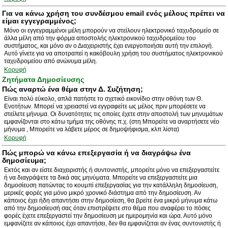
Για να κάνω χρήση του συνδέσμου email ενός μέλους πρέπει να
είμαι εγγεγραμμένος;
Μόνο οι εγγεγραμμένοι μέλη μπορούν να στείλουν ηλεκτρονικό ταχυδρομείο σε
άλλα μέλη από την φόρμα αποστολής ηλεκτρονικού ταχυδρομείου του
συστήματος, και μόνο αν ο Διαχειριστής έχει ενεργοποιήσει αυτή την επιλογή.
Αυτό γίνετε για να αποτραπεί η κακόβουλη χρήση του συστήματος ηλεκτρονικού
ταχυδρομείου από ανώνυμα μέλη.
Κορυφή
Ζητήματα Δημοσίευσης
Πώς αναρτώ ένα θέμα στην Δ. Συζήτηση;
Είναι πολύ εύκολο, απλά πατήστε το σχετικό εικονίδιο στην οθόνη των Θ.
Ενοτήτων. Μπορεί να χρειαστεί να εγγραφείτε ως μέλος πριν μπορέσετε να
στείλετε μήνυμα. Οι δυνατότητες τις οποίες έχετε στην αποστολή των μηνυμάτων
εμφανίζονται στο κάτω τμήμα της οθόνης π.χ. (στη Μπορείτε να αναρτήσετε νέο
μήνυμα , Μπορείτε να λάβετε μέρος σε δημοψήφισμα, κλπ λίστα)
Κορυφή
Πώς μπορώ να κάνω επεξεργασία ή να διαγράψω ένα
δημοσίευμα;
Εκτός και αν είστε διαχειριστής ή συντονιστής, μπορείτε μόνο να επεξεργαστείτε
ή να διαγράψετε τα δικά σας μηνύματα. Μπορείτε να επεξεργαστείτε μια
δημοσίευση πατώντας το κουμπί επεξεργασίας για την κατάλληλη δημοσίευση,
μερικές φορές για μόνο μικρό χρονικό διάστημα από την δημοσίευση. Αν
κάποιος έχει ήδη απαντήσει στην δημοσίεση, θα βρείτε ένα μικρό μήνυμα κάτω
από την δημοσίευσή σας όταν επιστρέψετε στο θέμα που αναφέρει το πόσες
φορές έχετε επεξεργαστεί την δημοσίευση με ημερομηνία και ώρα. Αυτό μόνο
εμφανίζετε αν κάποιος έχει απαντήσει, δεν θα εμφανίζεται αν ένας συντονιστής ή