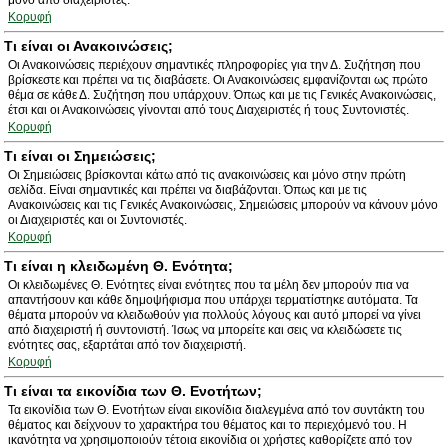
μόνο από διαχειριστές.
Κορυφή
Τι είναι οι Ανακοινώσεις;
Οι Ανακοινώσεις περιέχουν σημαντικές πληροφορίες για την Δ. Συζήτηση που
βρίσκεστε και πρέπει να τις διαβάσετε. Οι Ανακοινώσεις εμφανίζονται ως πρώτο
θέμα σε κάθε Δ. Συζήτηση που υπάρχουν. Όπως και με τις Γενικές Ανακοινώσεις,
έτσι και οι Ανακοινώσεις γίνονται από τους Διαχειριστές ή τους Συντονιστές.
Κορυφή
Τι είναι οι Σημειώσεις;
Οι Σημειώσεις βρίσκονται κάτω από τις ανακοινώσεις και μόνο στην πρώτη
σελίδα. Είναι σημαντικές και πρέπει να διαβάζονται. Όπως και με τις
Ανακοινώσεις και τις Γενικές Ανακοινώσεις, Σημειώσεις μπορούν να κάνουν μόνο
οι Διαχειριστές και οι Συντονιστές.
Κορυφή
Τι είναι η κλειδωμένη Θ. Ενότητα;
Οι κλειδωμένες Θ. Ενότητες είναι ενότητες που τα μέλη δεν μπορούν πια να
απαντήσουν και κάθε δημοψήφισμα που υπάρχει τερματίστηκε αυτόματα. Τα
θέματα μπορούν να κλειδωθούν για πολλούς λόγους και αυτό μπορεί να γίνει
από διαχειριστή ή συντονιστή. Ίσως να μπορείτε και σεις να κλειδώσετε τις
ενότητες σας, εξαρτάται από τον διαχειριστή.
Κορυφή
Τι είναι τα εικονίδια των Θ. Ενοτήτων;
Τα εικονίδια των Θ. Ενοτήτων είναι εικονίδια διαλεγμένα από τον συντάκτη του
θέματος και δείχνουν το χαρακτήρα του θέματος και το περιεχόμενό του. Η
ικανότητα να χρησιμοποιούν τέτοια εικονίδια οι χρήστες καθορίζετε από τον