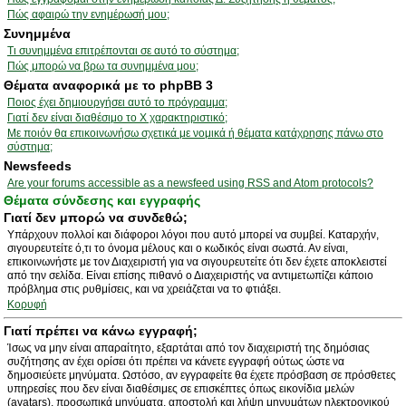
Πώς αφαιρώ την ενημέρωσή μου;
Συνημμένα
Τι συνημμένα επιτρέπονται σε αυτό το σύστημα;
Πώς μπορώ να βρω τα συνημμένα μου;
Θέματα αναφορικά με το phpBB 3
Ποιος έχει δημιουργήσει αυτό το πρόγραμμα;
Γιατί δεν είναι διαθέσιμο το Χ χαρακτηριστικό;
Με ποιόν θα επικοινωνήσω σχετικά με νομικά ή θέματα κατάχρησης πάνω στο
σύστημα;
Newsfeeds
Are your forums accessible as a newsfeed using RSS and Atom protocols?
Θέματα σύνδεσης και εγγραφής
Γιατί δεν μπορώ να συνδεθώ;
Υπάρχουν πολλοί και διάφοροι λόγοι που αυτό μπορεί να συμβεί. Καταρχήν,
σιγουρευτείτε ό,τι το όνομα μέλους και ο κωδικός είναι σωστά. Αν είναι,
επικοινωνήστε με τον Διαχειριστή για να σιγουρευτείτε ότι δεν έχετε αποκλειστεί
από την σελίδα. Είναι επίσης πιθανό ο Διαχειριστής να αντιμετωπίζει κάποιο
πρόβλημα στις ρυθμίσεις, και να χρειάζεται να το φτιάξει.
Κορυφή
Γιατί πρέπει να κάνω εγγραφή;
Ίσως να μην είναι απαραίτητο, εξαρτάται από τον διαχειριστή της δημόσιας
συζήτησης αν έχει ορίσει ότι πρέπει να κάνετε εγγραφή ούτως ώστε να
δημοσιεύετε μηνύματα. Ωστόσο, αν εγγραφείτε θα έχετε πρόσβαση σε πρόσθετες
υπηρεσίες που δεν είναι διαθέσιμες σε επισκέπτες όπως εικονίδια μελών
(avatars), προσωπικά μηνύματα, αποστολή και λήψη μηνυμάτων ηλεκτρονικού