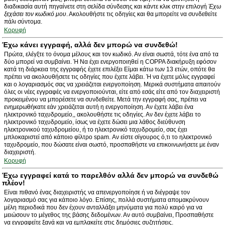
διαδικασία αυτή πηγαίνετε στη σελίδα σύνδεσης και κάντε κλικ στην επιλογή
Έχω
ξεχάσει τον κωδικό μου
. Ακολουθήστε τις οδηγίες και θα μπορείτε να συνδεθείτε
πάλι σύντομα.
Κορυφή
Έχω κάνει εγγραφή, αλλά δεν μπορώ να συνδεθώ!
Πρώτα, ελέγξτε το όνομα μέλους και τον κωδικό. Αν είναι σωστά, τότε ένα από τα
δύο μπορεί να συμβαίνει. Ή Να έχει ενεργοποιηθεί η COPPA διακήρυξη εφόσον
κατά τη διάρκεια της εγγραφής έχετε επιλέξει Είμαι κάτω των 13 ετών, οπότε θα
πρέπει να ακολουθήσετε τις οδηγίες που έχετε λάβει. Ή να έχετε μόλις εγγραφεί
και ο λογαριασμός σας να χρειάζεται ενεργοποίηση. Μερικά συστήματα απαιτούν
όλες οι νέες εγγραφές να ενεργοποιούνται, είτε από εσάς είτε από τον διαχειριστή
προκειμένου να μπορέσετε να συνδεθείτε. Μετά την εγγραφή σας, πρέπει να
ενημερωθήκατε εάν χρειάζεται αυτή η ενεργοποίηση. Αν έχετε λάβει ένα
ηλεκτρονικό ταχυδρομείο,, ακολουθήστε τις οδηγίες. Αν δεν έχετε λάβει το
ηλεκτρονικό ταχυδρομείο, ίσως να έχετε δώσει μια λάθος διεύθυνση
ηλεκτρονικού ταχυδρομείου, ή το ηλεκτρονικό ταχυδρομείο, σας έχει
μπλοκαριστεί από κάποιο φίλτρο spam. Αν είστε σίγουρος ό,τι το ηλεκτρονικό
ταχυδρομείο, που δώσατε είναι σωστό, προσπαθήστε να επικοινωνήσετε με έναν
διαχειριστή.
Κορυφή
Έχω εγγραφεί κατά το παρελθόν αλλά δεν μπορώ να συνδεθώ
πλέον!
Είναι πιθανό ένας διαχειριστής να απενεργοποίησε ή να διέγραψε τον
λογαριασμό σας για κάποιο λόγο. Επίσης, πολλά συστήματα απομακρύνουν
μέλη περιοδικά που δεν έχουν ανταλλάξει μηνύματα για πολύ καιρό για να
μειώσουν το μέγεθος της βάσης δεδομένων. Αν αυτό συμβαίνει, Προσπαθήστε
να εγγραφείτε ξανά και να εμπλακείτε στις δημόσιες συζητήσεις.