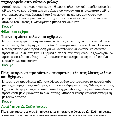
ταχυδρομείο από κάποιο μέλος!
Λυπούμαστε που ακούμε κάτι τέτοιο. Η φόρμα ηλεκτρονικού ταχυδρομείου έχει
φίλτρα για να κρατούνται τα ίχνη μελών που κάνουν κάτι τέτοιο,γιαυτό στείλτε
ένα ηλεκτρονικό ταχυδρομείο l στο διαχειριστή με πλήρες αντίγραφο του
μηνύματος. Είναι σημαντικό να υπάρχουν οι επικεφαλίδες που περιέχουν τα
στοιχεία του μέλους. Ο διαχειριστής μπορεί να κάνει κάτι.
Κορυφή
Φίλοι και εχθροί
Τι είναι η λίστα φίλων και εχθρών;
Μπορείτε να χρησιμοποιήσετε αυτές τις λίστες για να ταξινομήσετε τα μέλη του
συστήματος. Τα μέλη της λίστας φίλων θα υπάρχουν και στον Πίνακα Ελέγχου
Μέλους για γρήγορη πρόσβαση για να βλέπετε αν είναι ενεργοί, να στέλνετε
προσωπικά μηνύματα, κλπ. Οι δημοσιεύσεις αυτών των μελών θα ξεχωρίζουν. Αν
προσθέσετε κάποιο μέλος στη λίστα εχθρών, κάθε δημοσίευση αυτού θα είναι
κρυμμένη ως προεπιλογή.
Κορυφή
Πώς μπορώ να προσθέσω / αφαιρέσω μέλη στις λίστες Φίλων
και Εχθρών;
Μπορείτε να προσθέσετε μέλη στις λίστες με δύο τρόπους. Από το προφίλ κάθε
μέλους, υπάρχει ένας σύνδεσμος για την προσθήκη είτε στους Φίλους, είτε στους
Εχθρούς. Διαφορετικά, από τον Πίνακα Ελέγχου Μέλους, μπορείτε κατευθείαν να
προσθέσετε μέλη βάζοντας το όνομά τους. Μπορείτε επίσης να αφαιρέσετε μέλη
με τον ίδιο τρόπο.
Κορυφή
Αναζήτηση Δ. Συζητήσεων
Πώς μπορώ να αναζητήσω μια ή περισσότερες Δ. Συζητήσεις;