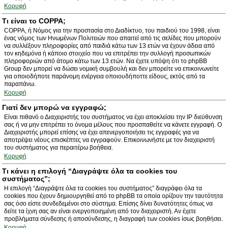
Κορυφή
Τι είναι το COPPA;
COPPA, ή Νόμος για την προστασία στο Διαδίκτυο, του παιδιού του 1998, είναι
ένας νόμος των Ηνωμένων Πολιτειών που απαιτεί από τις σελίδες που μπορούν
να συλλέξουν πληροφορίες από παιδιά κάτω των 13 ετών να έχουν άδεια από
τον κηδεμόνα ή κάποιο στοιχείο που να επιτρέπει την συλλογή προσωπικών
πληροφοριών από άτομο κάτω των 13 ετών. Να έχετε υπόψη ότι το phpBB
Group δεν μπορεί να δώσει νομική συμβουλή και δεν μπορείτε να επικοινωνείτε
για οποιοδήποτε παράνομη ενέργεια οποιουδήποττε είδους, εκτός από τα
παραπάνω.
Κορυφή
Γιατί δεν μπορώ να εγγραφώ;
Είναι πιθανό ο Διαχειριστής του συστήματος να έχει αποκλείσει την IP διεύθυνση
σας ή να μην επιτρέπει το όνομα μέλους που προσπαθείτε να κάνετε εγγραφή. Ο
Διαχειριστής μπορεί επίσης να έχει απενεργοποιήσει τις εγγραφές για να
αποτρέψει νέους επισκέπτες να εγγραφούν. Επικοινωνήστε με τον διαχειριστή
του συστήματος για περαιτέρω βοήθεια.
Κορυφή
Τι κάνει η επιλογή “Διαγράψτε όλα τα cookies του
συστήματος”;
Η επιλογή “Διαγράψτε όλα τα cookies του συστήματος” διαγράφει όλα τα
cookies που έχουν δημιουργηθεί από το phpBB τα οποία ορίζουν την ταυτότητα
σας όσο είστε συνδεδεμένοι στο σύστημα. Επίσης δίνει δυνατότητες όπως να
δείτε τα ίχνη σας αν είναι ενεργοποιημένη από τον διαχειριστή. Αν έχετε
προβλήματα σύνδεσης ή αποσύνδεσης, η διαγραφή των cookies ίσως βοηθήσει.
Κορυφή