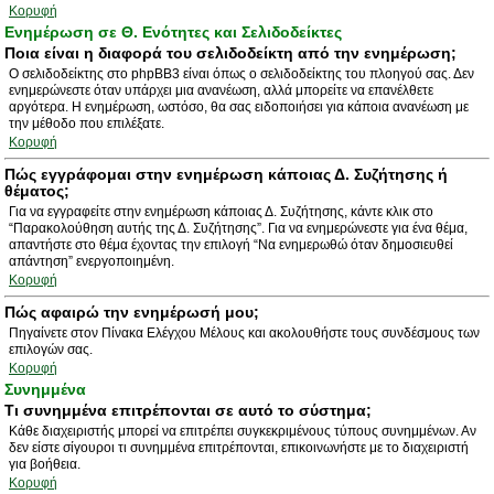
Κορυφή
Ενημέρωση σε Θ. Ενότητες και Σελιδοδείκτες
Ποια είναι η διαφορά του σελιδοδείκτη από την ενημέρωση;
Ο σελιδοδείκτης στο phpBB3 είναι όπως ο σελιδοδείκτης του πλοηγού σας. Δεν
ενημερώνεστε όταν υπάρχει μια ανανέωση, αλλά μπορείτε να επανέλθετε
αργότερα. Η ενημέρωση, ωστόσο, θα σας ειδοποιήσει για κάποια ανανέωση με
την μέθοδο που επιλέξατε.
Κορυφή
Πώς εγγράφομαι στην ενημέρωση κάποιας Δ. Συζήτησης ή
θέματος;
Για να εγγραφείτε στην ενημέρωση κάποιας Δ. Συζήτησης, κάντε κλικ στο
“Παρακολούθηση αυτής της Δ. Συζήτησης”. Για να ενημερώνεστε για ένα θέμα,
απαντήστε στο θέμα έχοντας την επιλογή “Να ενημερωθώ όταν δημοσιευθεί
απάντηση” ενεργοποιημένη.
Κορυφή
Πώς αφαιρώ την ενημέρωσή μου;
Πηγαίνετε στον Πίνακα Ελέγχου Μέλους και ακολουθήστε τους συνδέσμους των
επιλογών σας.
Κορυφή
Συνημμένα
Τι συνημμένα επιτρέπονται σε αυτό το σύστημα;
Κάθε διαχειριστής μπορεί να επιτρέπει συγκεκριμένους τύπους συνημμένων. Αν
δεν είστε σίγουροι τι συνημμένα επιτρέπονται, επικοινωνήστε με το διαχειριστή
για βοήθεια.
Κορυφή