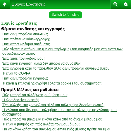
Συχνές Ερωτήσεις
Switch to full style
Συχνές Ερωτήσεις
Θέματα σύνδεσης και εγγραφής
Γιατί δεν μπορώ να συνδεθώ;
Γιατί πρέπει να κάνω εγγραφή;
Γιατί αποσυνδέομαι αυτόματα;
Πώς γίνεται η απόκρυψη (μη συμπερίληψη) του ονόματός μου στη λίστα των
συνδεδεμένων μελών;
Έχω χάσει τον κωδικό μου!
Έχω κάνει εγγραφή, αλλά δεν μπορώ να συνδεθώ!
Έχω εγγραφεί κατά το παρελθόν αλλά δεν μπορώ να συνδεθώ πλέον!
Τι είναι το COPPA;
Γιατί δεν μπορώ να εγγραφώ;
Τι κάνει η επιλογή “Διαγράψτε όλα τα cookies του συστήματος”;
Προφίλ Μέλους και ρυθμίσεις
Πώς μπορώ να αλλάξω τις ρυθμίσεις μου;
Η ώρα δεν είναι σωστή!
Έχω αλλάξει την χρονοζώνη αλλά και πάλι η ώρα δεν είναι σωστή!
Η γλώσσα μου δεν συμπεριλαμβάνεται στον κατάλογο με τις γλώσσες του
συστήματος!
Πώς μπορώ να βάλω μια εικόνα κάτω από το όνομα μέλους μου;
Τι είναι ο βαθμός και πώς αλλάζω τον βαθμό μου;
Για να κάνω χρήση του συνδέσμου email ενός μέλους πρέπει να είμαι