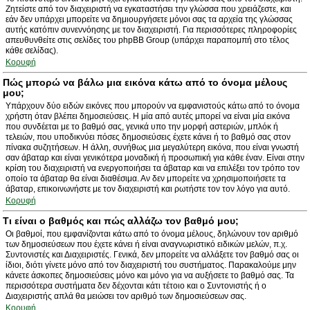
Ζητείστε από τον διαχειριστή να εγκαταστήσει την γλώσσα που χρειάζεστε, και
εάν δεν υπάρχει μπορείτε να δημιουργήσετε μόνοι σας τα αρχεία της γλώσσας
αυτής κατόπιν συνεννόησης με τον διαχειριστή. Για περισσότερες πληροφορίες
απευθυνθείτε στις σελίδες του phpBB Group (υπάρχει παραπομπή στο τέλος
κάθε σελίδας).
Κορυφή
Πώς μπορώ να βάλω μια εικόνα κάτω από το όνομα μέλους
μου;
Υπάρχουν δύο ειδών εικόνες που μπορούν να εμφανιστούς κάτω από το όνομα
χρήστη όταν βλέπει δημοσιεύσεις. Η μία από αυτές μπορεί να είναι μία εικόνα
που συνδέεται με το βαθμό σας, γενικά υπο την μορφή αστεριών, μπλόκ ή
τελειών, που υποδικνύει πόσες δημοσιεύσεις έχετε κάνει ή το βαθμό σας στον
πίνακα συζητήσεων. Η άλλη, συνήθως μια μεγαλύτερη εικόνα, που είναι γνωστή
σαν άβαταρ και είναι γενικότερα μοναδική ή προσωπική για κάθε έναν. Είναι στην
κρίση του διαχειριστή να ενεργοποιήσει τα άβαταρ και να επιλέξει τον τρόπο τον
οποίο τα άβαταρ θα είναι διαθέσιμα. Αν δεν μπορείτε να χρησιμοποιήσετε τα
άβαταρ, επικοινωνήστε με τον διαχειριστή και ρωτήστε τον τον λόγο για αυτό.
Κορυφή
Τι είναι ο βαθμός και πώς αλλάζω τον βαθμό μου;
Οι βαθμοί, που εμφανίζονται κάτω από το όνομα μέλους, δηλώνουν τον αριθμό
των δημοσιεύσεων που έχετε κάνει ή είναι αναγνωριστικό ειδικών μελών, π.χ.
Συντονιστές και Διαχειριστές. Γενικά, δεν μπορείτε να αλλάξετε τον βαθμό σας οι
ίδιοι, διότι γίνετε μόνο από τον διαχειριστή του συστήματος. Παρακαλούμε μην
κάνετε άσκοπες δημοσιεύσεις μόνο και μόνο για να αυξήσετε το βαθμό σας. Τα
περισσότερα συστήματα δεν δέχονται κάτι τέτοιο και ο Συντονιστής ή ο
Διαχειριστής απλά θα μειώσει τον αριθμό των δημοσιεύσεων σας.
Κορυφή