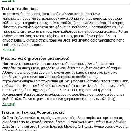
Κορυφή
Τι είναι τα Smilies;
Τα Smilies, ή Emoticons, είναι μικρά εικονίδια που μπορούν να
χρησιμοποιηθούν για να εκφράσουν συναίσθημα χρησιμοποιώντας σύντομο
κώδικα, π.χ. :) σημαίνει ευτυχισμένος, καθώς :( σημαίνει λυπημένος. Η πλήρης
λίστα των εικονιδίων φαίνεται στη φόρμα δημοσίευσης. Προσπαθήστε να μην
χρησιμοποιείτε πολύ τα smilies, διότι καθιστούν ένα δημοσίευμα ακατάλληλο για
ανάγνωση και ένας συντονιστής ίσως να επεξεργαστεί ή να σβήσει όλο το
δημοσίευμα. Ο διαχειριστής μπορεί να θέσει ένα μέγιστο όριο χρησιμοποίησης
smilies στις δημοσιεύσεις.
Κορυφή
Μπορώ να δημοσιεύω μια εικόνα;
Ναι, εικόνες μπορούν να υπάρχουν στις δημοσιεύσεις. Αν ο διαχειριστής
επιτρέπει τα συνημμένα, μπορείτε να ανεβάζετε τις εικόνες σας στο σύστημα.
Αλλιώς, πρέπει να ανεβάσετε την εικόνα σας σε κάποιο εξωτερικό κεντρικό
υπολογιστή για εικόνες και να τοποθετήσετε το σύνδεσμο, π.χ.
http://www.example.com/my-picture.gif. Δεν μπορείτε να τοποθετήσετε απευθείας
εικόνες που είναι στον δικό σας υπολογιστή (εκτός αν είναι δημόσιος κεντρικός
υπολογιστής) ή σε μηχανισμούς του διαδικτύου, π.χ. hotmail ή yahoo
λογαριασμοί ηλεκτρονικού ταχυδρομείου, ιστοσελίδες που προστατεύονται με
κωδικό, κλπ. Για να εμφανιστεί η εικόνα χρησιμοποιήστε την εντολή [img].
Κορυφή
Τι είναι οι Γενικές Ανακοινώσεις;
Οι Γενικές Ανακοινώσεις περιέχουν σημαντικές πληροφορίες και πρέπει να τις
διαβάσετε όσο το δυνατόν συντομότερα. Εμφανίζονται στην πάνω πλευρά κάθε
Δ. Συζήτησης και στον Πίνακα Ελέγχου Μέλους. Οι Γενικές Ανακοινώσεις γίνονται