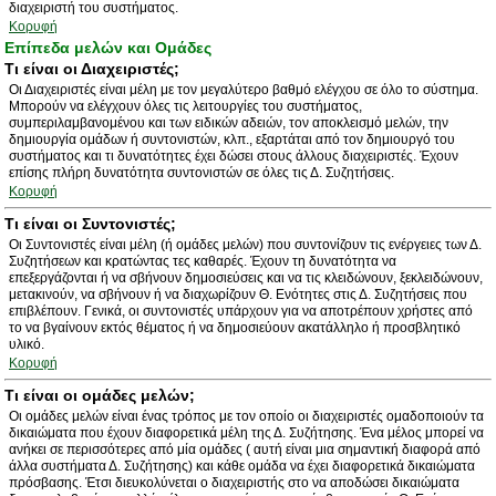
διαχειριστή του συστήματος.
Κορυφή
Επίπεδα μελών και Ομάδες
Τι είναι οι Διαχειριστές;
Οι Διαχειριστές είναι μέλη με τον μεγαλύτερο βαθμό ελέγχου σε όλο το σύστημα.
Μπορούν να ελέγχουν όλες τις λειτουργίες του συστήματος,
συμπεριλαμβανομένου και των ειδικών αδειών, τον αποκλεισμό μελών, την
δημιουργία ομάδων ή συντονιστών, κλπ., εξαρτάται από τον δημιουργό του
συστήματος και τι δυνατότητες έχει δώσει στους άλλους διαχειριστές. Έχουν
επίσης πλήρη δυνατότητα συντονιστών σε όλες τις Δ. Συζητήσεις.
Κορυφή
Τι είναι οι Συντονιστές;
Οι Συντονιστές είναι μέλη (ή ομάδες μελών) που συντονίζουν τις ενέργειες των Δ.
Συζητήσεων και κρατώντας τες καθαρές. Έχουν τη δυνατότητα να
επεξεργάζονται ή να σβήνουν δημοσιεύσεις και να τις κλειδώνουν, ξεκλειδώνουν,
μετακινούν, να σβήνουν ή να διαχωρίζουν Θ. Ενότητες στις Δ. Συζητήσεις που
επιβλέπουν. Γενικά, οι συντονιστές υπάρχουν για να αποτρέπουν χρήστες από
το να βγαίνουν εκτός θέματος ή να δημοσιεύουν ακατάλληλο ή προσβλητικό
υλικό.
Κορυφή
Τι είναι οι ομάδες μελών;
Οι ομάδες μελών είναι ένας τρόπος με τον οποίο οι διαχειριστές ομαδοποιούν τα
δικαιώματα που έχουν διαφορετικά μέλη της Δ. Συζήτησης. Ένα μέλος μπορεί να
ανήκει σε περισσότερες από μία ομάδες ( αυτή είναι μια σημαντική διαφορά από
άλλα συστήματα Δ. Συζήτησης) και κάθε ομάδα να έχει διαφορετικά δικαιώματα
πρόσβασης. Έτσι διευκολύνεται ο διαχειριστής στο να αποδώσει δικαιώματα