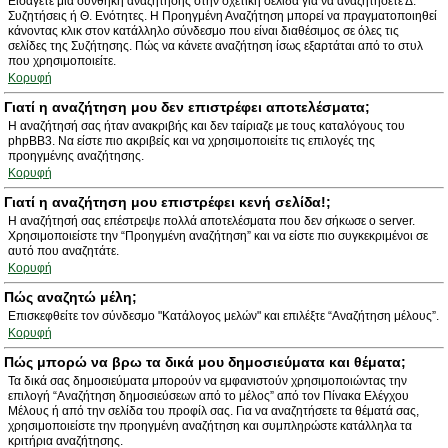
Εισάγετε μια συνθήκη αναζήτησης στην σχετική σελίδα για να αναζητήσετε Δ.
Συζητήσεις ή Θ. Ενότητες. Η Προηγμένη Αναζήτηση μπορεί να πραγματοποιηθεί
κάνοντας κλικ στον κατάλληλο σύνδεσμο που είναι διαθέσιμος σε όλες τις
σελίδες της Συζήτησης. Πώς να κάνετε αναζήτηση ίσως εξαρτάται από το στυλ
που χρησιμοποιείτε.
Κορυφή
Γιατί η αναζήτηση μου δεν επιστρέφει αποτελέσματα;
Η αναζήτησή σας ήταν ανακριβής και δεν ταίριαζε με τους καταλόγους του
phpBB3. Να είστε πιο ακριβείς και να χρησιμοποιείτε τις επιλογές της
προηγμένης αναζήτησης.
Κορυφή
Γιατί η αναζήτηση μου επιστρέφει κενή σελίδα!;
Η αναζήτησή σας επέστρεψε πολλά αποτελέσματα που δεν σήκωσε ο server.
Χρησιμοποιείστε την “Προηγμένη αναζήτηση” και να είστε πιο συγκεκριμένοι σε
αυτό που αναζητάτε.
Κορυφή
Πώς αναζητώ μέλη;
Επισκεφθείτε τον σύνδεσμο "Κατάλογος μελών" και επιλέξτε “Αναζήτηση μέλους”.
Κορυφή
Πώς μπορώ να βρω τα δικά μου δημοσιεύματα και θέματα;
Τα δικά σας δημοσιεύματα μπορούν να εμφανιστούν χρησιμοποιώντας την
επιλογή “Αναζήτηση δημοσιεύσεων από το μέλος” από τον Πίνακα Ελέγχου
Μέλους ή από την σελίδα του προφίλ σας. Για να αναζητήσετε τα θέματά σας,
χρησιμοποιείστε την προηγμένη αναζήτηση και συμπληρώστε κατάλληλα τα
κριτήρια αναζήτησης.