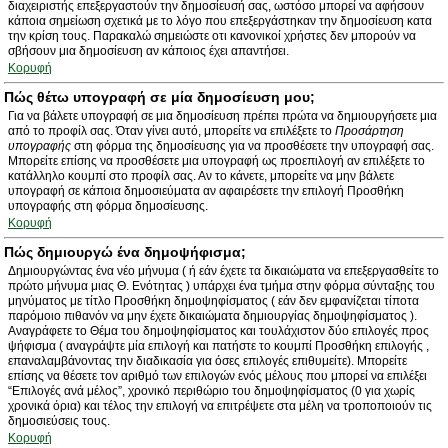
διαχειριστής επεξεργαστούν την δημοσίευσή σας, ωστόσο μπορεί να αφήσουν
κάποια σημείωση σχετικά με το λόγο που επεξεργάστηκαν την δημοσίευση κατα
την κρίση τους. Παρακαλώ σημειώστε οτι κανονικοί χρήστες δεν μπορούν να
σβήσουν μια δημοσίευση αν κάποιος έχει απαντήσει.
Κορυφή
Πώς θέτω υπογραφή σε μία δημοσίευση μου;
Για να βάλετε υπογραφή σε μια δημοσίευση πρέπει πρώτα να δημιουργήσετε μια
από το προφίλ σας. Όταν γίνει αυτό, μπορείτε να επιλέξετε το
Προσάρτηση
υπογραφής
στη φόρμα της δημοσίευσης για να προσθέσετε την υπογραφή σας.
Μπορείτε επίσης να προσθέσετε μια υπογραφή ως προεπιλογή αν επιλέξετε το
κατάλληλο κουμπί στο προφίλ σας. Αν το κάνετε, μπορείτε να μην βάλετε
υπογραφή σε κάποια δημοσιεύματα αν αφαιρέσετε την επιλογή Προσθήκη
υπογραφής στη φόρμα δημοσίευσης.
Κορυφή
Πώς δημιουργώ ένα δημοψήφισμα;
Δημιουργώντας ένα νέο μήνυμα ( ή εάν έχετε τα δικαιώματα να επεξεργασθείτε το
πρώτο μήνυμα μιας Θ. Ενότητας ) υπάρχει ένα τμήμα στην φόρμα σύνταξης του
μηνύματος με τίτλο Προσθήκη δημοψηφίσματος ( εάν δεν εμφανίζεται τίποτα
παρόμοιο πιθανόν να μην έχετε δικαιώματα δημιουργίας δημοψηφίσματος ).
Αναγράφετε το Θέμα του δημοψηφίσματος και τουλάχιστον δύο επιλογές προς
ψήφισμα ( αναγράψτε μία επιλογή και πατήστε το κουμπί Προσθήκη επιλογής ,
επαναλαμβάνοντας την διαδικασία για όσες επιλογές επιθυμείτε). Μπορείτε
επίσης να θέσετε τον αριθμό των επιλογών ενός μέλους που μπορεί να επιλέξει
“Επιλογές ανά μέλος”, χρονικό περιθώριο του δημοψηφίσματος (0 για χωρίς
χρονικά όρια) και τέλος την επιλογή να επιτρέψετε στα μέλη να τροποποιούν τις
δημοσιεύσεις τους.
Κορυφή