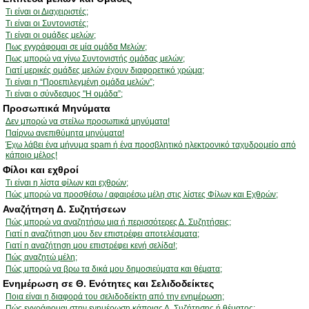
Τι είναι οι Διαχειριστές;
Τι είναι οι Συντονιστές;
Τι είναι οι ομάδες μελών;
Πως εγγράφομαι σε μία ομάδα Μελών;
Πως μπορώ να γίνω Συντονιστής ομάδας μελών;
Γιατί μερικές ομάδες μελών έχουν διαφορετικό χρώμα;
Τι είναι η “Προεπιλεγμένη ομάδα μελών”;
Τι είναι ο σύνδεσμος "Η ομάδα”;
Προσωπικά Μηνύματα
Δεν μπορώ να στείλω προσωπικά μηνύματα!
Παίρνω ανεπιθύμητα μηνύματα!
Έχω λάβει ένα μήνυμα spam ή ένα προσβλητικό ηλεκτρονικό ταχυδρομείο από
κάποιο μέλος!
Φίλοι και εχθροί
Τι είναι η λίστα φίλων και εχθρών;
Πώς μπορώ να προσθέσω / αφαιρέσω μέλη στις λίστες Φίλων και Εχθρών;
Αναζήτηση Δ. Συζητήσεων
Πώς μπορώ να αναζητήσω μια ή περισσότερες Δ. Συζητήσεις;
Γιατί η αναζήτηση μου δεν επιστρέφει αποτελέσματα;
Γιατί η αναζήτηση μου επιστρέφει κενή σελίδα!;
Πώς αναζητώ μέλη;
Πώς μπορώ να βρω τα δικά μου δημοσιεύματα και θέματα;
Ενημέρωση σε Θ. Ενότητες και Σελιδοδείκτες
Ποια είναι η διαφορά του σελιδοδείκτη από την ενημέρωση;
Πώς εγγράφομαι στην ενημέρωση κάποιας Δ. Συζήτησης ή θέματος;