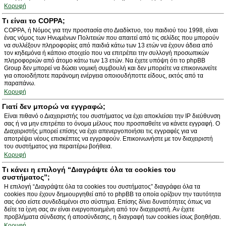
Κορυφή
Τι είναι το COPPA;
COPPA, ή Νόμος για την προστασία στο Διαδίκτυο, του παιδιού του 1998, είναι
ένας νόμος των Ηνωμένων Πολιτειών που απαιτεί από τις σελίδες που μπορούν
να συλλέξουν πληροφορίες από παιδιά κάτω των 13 ετών να έχουν άδεια από
τον κηδεμόνα ή κάποιο στοιχείο που να επιτρέπει την συλλογή προσωπικών
πληροφοριών από άτομο κάτω των 13 ετών. Να έχετε υπόψη ότι το phpBB
Group δεν μπορεί να δώσει νομική συμβουλή και δεν μπορείτε να επικοινωνείτε
για οποιοδήποτε παράνομη ενέργεια οποιουδήποττε είδους, εκτός από τα
παραπάνω.
Κορυφή
Γιατί δεν μπορώ να εγγραφώ;
Είναι πιθανό ο Διαχειριστής του συστήματος να έχει αποκλείσει την IP διεύθυνση
σας ή να μην επιτρέπει το όνομα μέλους που προσπαθείτε να κάνετε εγγραφή. Ο
Διαχειριστής μπορεί επίσης να έχει απενεργοποιήσει τις εγγραφές για να
αποτρέψει νέους επισκέπτες να εγγραφούν. Επικοινωνήστε με τον διαχειριστή
του συστήματος για περαιτέρω βοήθεια.
Κορυφή
Τι κάνει η επιλογή “Διαγράψτε όλα τα cookies του
συστήματος”;
Η επιλογή “Διαγράψτε όλα τα cookies του συστήματος” διαγράφει όλα τα
cookies που έχουν δημιουργηθεί από το phpBB τα οποία ορίζουν την ταυτότητα
σας όσο είστε συνδεδεμένοι στο σύστημα. Επίσης δίνει δυνατότητες όπως να
δείτε τα ίχνη σας αν είναι ενεργοποιημένη από τον διαχειριστή. Αν έχετε
προβλήματα σύνδεσης ή αποσύνδεσης, η διαγραφή των cookies ίσως βοηθήσει.
Κορυφή