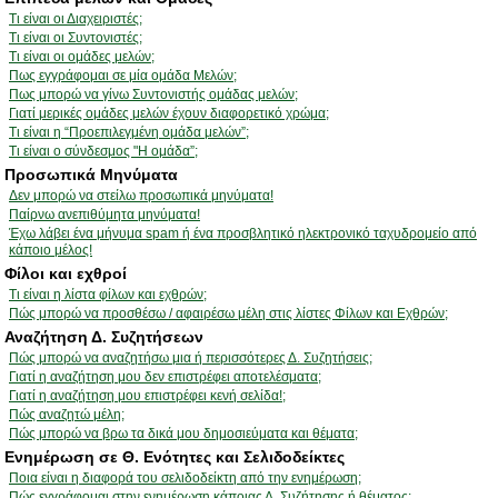
Τι είναι οι Διαχειριστές;
Τι είναι οι Συντονιστές;
Τι είναι οι ομάδες μελών;
Πως εγγράφομαι σε μία ομάδα Μελών;
Πως μπορώ να γίνω Συντονιστής ομάδας μελών;
Γιατί μερικές ομάδες μελών έχουν διαφορετικό χρώμα;
Τι είναι η “Προεπιλεγμένη ομάδα μελών”;
Τι είναι ο σύνδεσμος "Η ομάδα”;
Προσωπικά Μηνύματα
Δεν μπορώ να στείλω προσωπικά μηνύματα!
Παίρνω ανεπιθύμητα μηνύματα!
Έχω λάβει ένα μήνυμα spam ή ένα προσβλητικό ηλεκτρονικό ταχυδρομείο από
κάποιο μέλος!
Φίλοι και εχθροί
Τι είναι η λίστα φίλων και εχθρών;
Πώς μπορώ να προσθέσω / αφαιρέσω μέλη στις λίστες Φίλων και Εχθρών;
Αναζήτηση Δ. Συζητήσεων
Πώς μπορώ να αναζητήσω μια ή περισσότερες Δ. Συζητήσεις;
Γιατί η αναζήτηση μου δεν επιστρέφει αποτελέσματα;
Γιατί η αναζήτηση μου επιστρέφει κενή σελίδα!;
Πώς αναζητώ μέλη;
Πώς μπορώ να βρω τα δικά μου δημοσιεύματα και θέματα;
Ενημέρωση σε Θ. Ενότητες και Σελιδοδείκτες
Ποια είναι η διαφορά του σελιδοδείκτη από την ενημέρωση;
Πώς εγγράφομαι στην ενημέρωση κάποιας Δ. Συζήτησης ή θέματος;