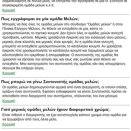
διαμεσολαβητή σε πολλά μέλη, να επιτρέπει την πρόσβαση σε μία Θ. Ενότητα σε
συγκεκριμένη ομάδα μελών κ.λ.π.
Κορυφή
Πως εγγράφομαι σε μία ομάδα Μελών;
Μπορείς να δεις όλες τις ομάδες μελών στο σύνδεσμο “Ομάδες μελών” ή στον
Πίνακα Ελέγχου Μέλους. Αν θέλετε να ενταχθείτε σε μια, κάντε το
χρησιμοποιώντας το σχετικό κουμπί. Δεν έχουν όλες οι ομάδες μελών ανοιχτή
πρόσβαση, ωστόσο. Μερικές χρειάζονται έγκριση για την εισαγωγή νέου μέλους,
μερικές είναι κλειστές και μερικές είναι κρυφές. Αν η ομάδα είναι ανοιχτή,
μπορείτε να ενταχθείτε χρησιμοποιώντας το κατάλληλο κουμπί. Αν χρειάζεται
έγκριση τότε χρησιμοποιήστε το κατάλληλο κουμπί και περιμένετε μέχρι να
ειδοποιηθείτε ότι εγκρίθηκε ή απορρίφθηκε. Ο συντονιστής της ομάδας θα
χρειαστεί να εξετάσει την αίτηση σας και ίσως σας ρωτήσει γιατί θέλετε να
ενταχθείτε. Μην κατηγορείστε τον συντονιστή της ομάδας εάν σας απορρίψουν,
σίγουρα θα υπάρχει λόγος.
Κορυφή
Πως μπορώ να γίνω Συντονιστής ομάδας μελών;
Οι ομάδες μελών δημιουργούνται αρχικά από έναν Διαχειριστή, οι οποίοι επίσης
ορίζουν έναν συντονιστή. Εφόσον ενδιαφέρεστε να γίνετε Συντονιστές πρέπει να
αποταθείτε στον διαχειριστή του συστήματος, στέλνοντας του ένα μήνυμα.
Κορυφή
Γιατί μερικές ομάδες μελών έχουν διαφορετικό χρώμα;
Είναι πιθανό ο διαχειριστής να έχει αντιστοιχήσει κάποιο χρώμα στην ομάδα για
να ξεχωρίζουν από τους άλλα μέλη.
Κορυφή