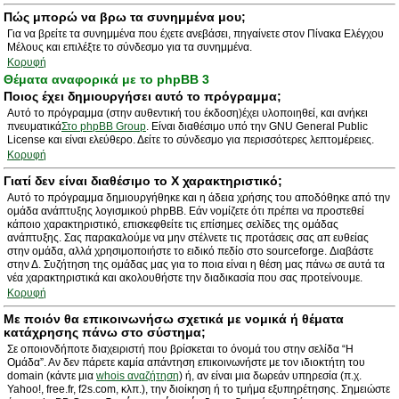
Πώς μπορώ να βρω τα συνημμένα μου;
Για να βρείτε τα συνημμένα που έχετε ανεβάσει, πηγαίνετε στον Πίνακα Ελέγχου
Μέλους και επιλέξτε το σύνδεσμο για τα συνημμένα.
Κορυφή
Θέματα αναφορικά με το phpBB 3
Ποιος έχει δημιουργήσει αυτό το πρόγραμμα;
Αυτό το πρόγραμμα (στην αυθεντική του έκδοση)έχει υλοποιηθεί, και ανήκει
πνευματικά
Στο phpBB Group
. Είναι διαθέσιμο υπό την GNU General Public
License και είναι ελεύθερο. Δείτε το σύνδεσμο για περισσότερες λεπτομέρειες.
Κορυφή
Γιατί δεν είναι διαθέσιμο το Χ χαρακτηριστικό;
Αυτό το πρόγραμμα δημιουργήθηκε και η άδεια χρήσης του αποδόθηκε από την
ομάδα ανάπτυξης λογισμικού phpBB. Εάν νομίζετε ότι πρέπει να προστεθεί
κάποιο χαρακτηριστικό, επισκεφθείτε τις επίσημες σελίδες της ομάδας
ανάπτυξης. Σας παρακαλούμε να μην στέλνετε τις προτάσεις σας απ ευθείας
στην ομάδα, αλλά χρησιμοποιήστε το ειδικό πεδίο στο sourceforge. Διαβάστε
στην Δ. Συζήτηση της ομάδας μας για το ποια είναι η θέση μας πάνω σε αυτά τα
νέα χαρακτηριστικά και ακολουθήστε την διαδικασία που σας προτείνουμε.
Κορυφή
Με ποιόν θα επικοινωνήσω σχετικά με νομικά ή θέματα
κατάχρησης πάνω στο σύστημα;
Σε οποιονδήποτε διαχειριστή που βρίσκεται το όνομά του στην σελίδα “Η
Ομάδα”. Αν δεν πάρετε καμία απάντηση επικοινωνήστε με τον ιδιοκτήτη του
domain (κάντε μια
whois αναζήτηση
) ή, αν είναι μια δωρεάν υπηρεσία (π.χ.
Yahoo!, free.fr, f2s.com, κλπ.), την διοίκηση ή το τμήμα εξυπηρέτησης. Σημειώστε