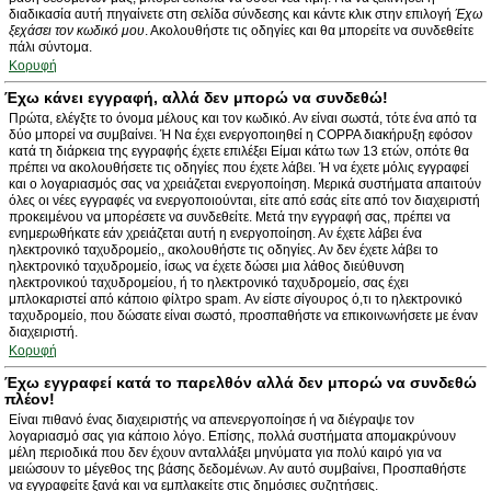
διαδικασία αυτή πηγαίνετε στη σελίδα σύνδεσης και κάντε κλικ στην επιλογή
Έχω
ξεχάσει τον κωδικό μου
. Ακολουθήστε τις οδηγίες και θα μπορείτε να συνδεθείτε
πάλι σύντομα.
Κορυφή
Έχω κάνει εγγραφή, αλλά δεν μπορώ να συνδεθώ!
Πρώτα, ελέγξτε το όνομα μέλους και τον κωδικό. Αν είναι σωστά, τότε ένα από τα
δύο μπορεί να συμβαίνει. Ή Να έχει ενεργοποιηθεί η COPPA διακήρυξη εφόσον
κατά τη διάρκεια της εγγραφής έχετε επιλέξει Είμαι κάτω των 13 ετών, οπότε θα
πρέπει να ακολουθήσετε τις οδηγίες που έχετε λάβει. Ή να έχετε μόλις εγγραφεί
και ο λογαριασμός σας να χρειάζεται ενεργοποίηση. Μερικά συστήματα απαιτούν
όλες οι νέες εγγραφές να ενεργοποιούνται, είτε από εσάς είτε από τον διαχειριστή
προκειμένου να μπορέσετε να συνδεθείτε. Μετά την εγγραφή σας, πρέπει να
ενημερωθήκατε εάν χρειάζεται αυτή η ενεργοποίηση. Αν έχετε λάβει ένα
ηλεκτρονικό ταχυδρομείο,, ακολουθήστε τις οδηγίες. Αν δεν έχετε λάβει το
ηλεκτρονικό ταχυδρομείο, ίσως να έχετε δώσει μια λάθος διεύθυνση
ηλεκτρονικού ταχυδρομείου, ή το ηλεκτρονικό ταχυδρομείο, σας έχει
μπλοκαριστεί από κάποιο φίλτρο spam. Αν είστε σίγουρος ό,τι το ηλεκτρονικό
ταχυδρομείο, που δώσατε είναι σωστό, προσπαθήστε να επικοινωνήσετε με έναν
διαχειριστή.
Κορυφή
Έχω εγγραφεί κατά το παρελθόν αλλά δεν μπορώ να συνδεθώ
πλέον!
Είναι πιθανό ένας διαχειριστής να απενεργοποίησε ή να διέγραψε τον
λογαριασμό σας για κάποιο λόγο. Επίσης, πολλά συστήματα απομακρύνουν
μέλη περιοδικά που δεν έχουν ανταλλάξει μηνύματα για πολύ καιρό για να
μειώσουν το μέγεθος της βάσης δεδομένων. Αν αυτό συμβαίνει, Προσπαθήστε
να εγγραφείτε ξανά και να εμπλακείτε στις δημόσιες συζητήσεις.