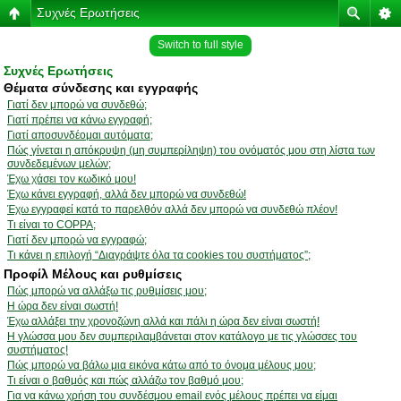
Συχνές Ερωτήσεις
Switch to full style
Συχνές Ερωτήσεις
Θέματα σύνδεσης και εγγραφής
Γιατί δεν μπορώ να συνδεθώ;
Γιατί πρέπει να κάνω εγγραφή;
Γιατί αποσυνδέομαι αυτόματα;
Πώς γίνεται η απόκρυψη (μη συμπερίληψη) του ονόματός μου στη λίστα των
συνδεδεμένων μελών;
Έχω χάσει τον κωδικό μου!
Έχω κάνει εγγραφή, αλλά δεν μπορώ να συνδεθώ!
Έχω εγγραφεί κατά το παρελθόν αλλά δεν μπορώ να συνδεθώ πλέον!
Τι είναι το COPPA;
Γιατί δεν μπορώ να εγγραφώ;
Τι κάνει η επιλογή “Διαγράψτε όλα τα cookies του συστήματος”;
Προφίλ Μέλους και ρυθμίσεις
Πώς μπορώ να αλλάξω τις ρυθμίσεις μου;
Η ώρα δεν είναι σωστή!
Έχω αλλάξει την χρονοζώνη αλλά και πάλι η ώρα δεν είναι σωστή!
Η γλώσσα μου δεν συμπεριλαμβάνεται στον κατάλογο με τις γλώσσες του
συστήματος!
Πώς μπορώ να βάλω μια εικόνα κάτω από το όνομα μέλους μου;
Τι είναι ο βαθμός και πώς αλλάζω τον βαθμό μου;
Για να κάνω χρήση του συνδέσμου email ενός μέλους πρέπει να είμαι