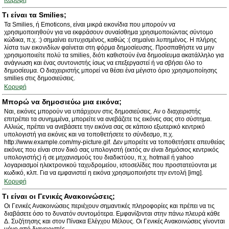
Κορυφή
Τι είναι τα Smilies;
Τα Smilies, ή Emoticons, είναι μικρά εικονίδια που μπορούν να
χρησιμοποιηθούν για να εκφράσουν συναίσθημα χρησιμοποιώντας σύντομο
κώδικα, π.χ. :) σημαίνει ευτυχισμένος, καθώς :( σημαίνει λυπημένος. Η πλήρης
λίστα των εικονιδίων φαίνεται στη φόρμα δημοσίευσης. Προσπαθήστε να μην
χρησιμοποιείτε πολύ τα smilies, διότι καθιστούν ένα δημοσίευμα ακατάλληλο για
ανάγνωση και ένας συντονιστής ίσως να επεξεργαστεί ή να σβήσει όλο το
δημοσίευμα. Ο διαχειριστής μπορεί να θέσει ένα μέγιστο όριο χρησιμοποίησης
smilies στις δημοσιεύσεις.
Κορυφή
Μπορώ να δημοσιεύω μια εικόνα;
Ναι, εικόνες μπορούν να υπάρχουν στις δημοσιεύσεις. Αν ο διαχειριστής
επιτρέπει τα συνημμένα, μπορείτε να ανεβάζετε τις εικόνες σας στο σύστημα.
Αλλιώς, πρέπει να ανεβάσετε την εικόνα σας σε κάποιο εξωτερικό κεντρικό
υπολογιστή για εικόνες και να τοποθετήσετε το σύνδεσμο, π.χ.
http://www.example.com/my-picture.gif. Δεν μπορείτε να τοποθετήσετε απευθείας
εικόνες που είναι στον δικό σας υπολογιστή (εκτός αν είναι δημόσιος κεντρικός
υπολογιστής) ή σε μηχανισμούς του διαδικτύου, π.χ. hotmail ή yahoo
λογαριασμοί ηλεκτρονικού ταχυδρομείου, ιστοσελίδες που προστατεύονται με
κωδικό, κλπ. Για να εμφανιστεί η εικόνα χρησιμοποιήστε την εντολή [img].
Κορυφή
Τι είναι οι Γενικές Ανακοινώσεις;
Οι Γενικές Ανακοινώσεις περιέχουν σημαντικές πληροφορίες και πρέπει να τις
διαβάσετε όσο το δυνατόν συντομότερα. Εμφανίζονται στην πάνω πλευρά κάθε
Δ. Συζήτησης και στον Πίνακα Ελέγχου Μέλους. Οι Γενικές Ανακοινώσεις γίνονται