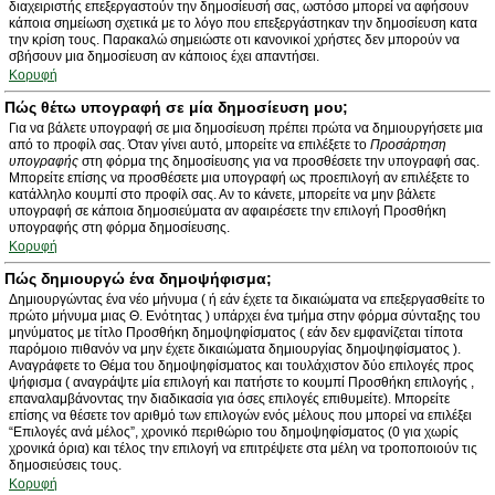
διαχειριστής επεξεργαστούν την δημοσίευσή σας, ωστόσο μπορεί να αφήσουν
κάποια σημείωση σχετικά με το λόγο που επεξεργάστηκαν την δημοσίευση κατα
την κρίση τους. Παρακαλώ σημειώστε οτι κανονικοί χρήστες δεν μπορούν να
σβήσουν μια δημοσίευση αν κάποιος έχει απαντήσει.
Κορυφή
Πώς θέτω υπογραφή σε μία δημοσίευση μου;
Για να βάλετε υπογραφή σε μια δημοσίευση πρέπει πρώτα να δημιουργήσετε μια
από το προφίλ σας. Όταν γίνει αυτό, μπορείτε να επιλέξετε το
Προσάρτηση
υπογραφής
στη φόρμα της δημοσίευσης για να προσθέσετε την υπογραφή σας.
Μπορείτε επίσης να προσθέσετε μια υπογραφή ως προεπιλογή αν επιλέξετε το
κατάλληλο κουμπί στο προφίλ σας. Αν το κάνετε, μπορείτε να μην βάλετε
υπογραφή σε κάποια δημοσιεύματα αν αφαιρέσετε την επιλογή Προσθήκη
υπογραφής στη φόρμα δημοσίευσης.
Κορυφή
Πώς δημιουργώ ένα δημοψήφισμα;
Δημιουργώντας ένα νέο μήνυμα ( ή εάν έχετε τα δικαιώματα να επεξεργασθείτε το
πρώτο μήνυμα μιας Θ. Ενότητας ) υπάρχει ένα τμήμα στην φόρμα σύνταξης του
μηνύματος με τίτλο Προσθήκη δημοψηφίσματος ( εάν δεν εμφανίζεται τίποτα
παρόμοιο πιθανόν να μην έχετε δικαιώματα δημιουργίας δημοψηφίσματος ).
Αναγράφετε το Θέμα του δημοψηφίσματος και τουλάχιστον δύο επιλογές προς
ψήφισμα ( αναγράψτε μία επιλογή και πατήστε το κουμπί Προσθήκη επιλογής ,
επαναλαμβάνοντας την διαδικασία για όσες επιλογές επιθυμείτε). Μπορείτε
επίσης να θέσετε τον αριθμό των επιλογών ενός μέλους που μπορεί να επιλέξει
“Επιλογές ανά μέλος”, χρονικό περιθώριο του δημοψηφίσματος (0 για χωρίς
χρονικά όρια) και τέλος την επιλογή να επιτρέψετε στα μέλη να τροποποιούν τις
δημοσιεύσεις τους.
Κορυφή