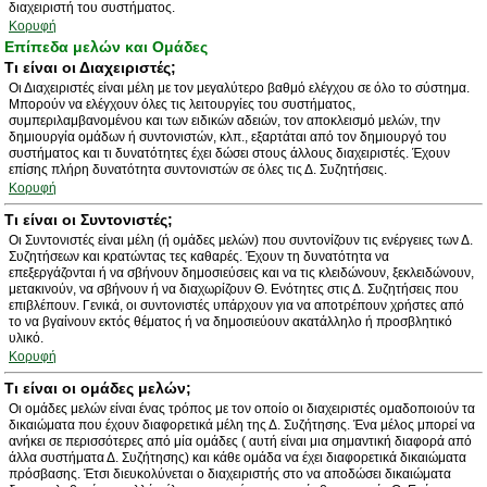
διαχειριστή του συστήματος.
Κορυφή
Επίπεδα μελών και Ομάδες
Τι είναι οι Διαχειριστές;
Οι Διαχειριστές είναι μέλη με τον μεγαλύτερο βαθμό ελέγχου σε όλο το σύστημα.
Μπορούν να ελέγχουν όλες τις λειτουργίες του συστήματος,
συμπεριλαμβανομένου και των ειδικών αδειών, τον αποκλεισμό μελών, την
δημιουργία ομάδων ή συντονιστών, κλπ., εξαρτάται από τον δημιουργό του
συστήματος και τι δυνατότητες έχει δώσει στους άλλους διαχειριστές. Έχουν
επίσης πλήρη δυνατότητα συντονιστών σε όλες τις Δ. Συζητήσεις.
Κορυφή
Τι είναι οι Συντονιστές;
Οι Συντονιστές είναι μέλη (ή ομάδες μελών) που συντονίζουν τις ενέργειες των Δ.
Συζητήσεων και κρατώντας τες καθαρές. Έχουν τη δυνατότητα να
επεξεργάζονται ή να σβήνουν δημοσιεύσεις και να τις κλειδώνουν, ξεκλειδώνουν,
μετακινούν, να σβήνουν ή να διαχωρίζουν Θ. Ενότητες στις Δ. Συζητήσεις που
επιβλέπουν. Γενικά, οι συντονιστές υπάρχουν για να αποτρέπουν χρήστες από
το να βγαίνουν εκτός θέματος ή να δημοσιεύουν ακατάλληλο ή προσβλητικό
υλικό.
Κορυφή
Τι είναι οι ομάδες μελών;
Οι ομάδες μελών είναι ένας τρόπος με τον οποίο οι διαχειριστές ομαδοποιούν τα
δικαιώματα που έχουν διαφορετικά μέλη της Δ. Συζήτησης. Ένα μέλος μπορεί να
ανήκει σε περισσότερες από μία ομάδες ( αυτή είναι μια σημαντική διαφορά από
άλλα συστήματα Δ. Συζήτησης) και κάθε ομάδα να έχει διαφορετικά δικαιώματα
πρόσβασης. Έτσι διευκολύνεται ο διαχειριστής στο να αποδώσει δικαιώματα