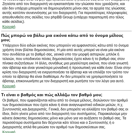
Ζητείστε από τον διαχειριστή να εγκαταστήσει την γλώσσα που χρειάζεστε, και
εάν δεν υπάρχει μπορείτε να δημιουργήσετε μόνοι σας τα αρχεία της γλώσσας
αυτής κατόπιν συνεννόησης με τον διαχειριστή. Για περισσότερες πληροφορίες
απευθυνθείτε στις σελίδες του phpBB Group (υπάρχει παραπομπή στο τέλος
κάθε σελίδας).
Κορυφή
Πώς μπορώ να βάλω μια εικόνα κάτω από το όνομα μέλους
μου;
Υπάρχουν δύο ειδών εικόνες που μπορούν να εμφανιστούς κάτω από το όνομα
χρήστη όταν βλέπει δημοσιεύσεις. Η μία από αυτές μπορεί να είναι μία εικόνα
που συνδέεται με το βαθμό σας, γενικά υπο την μορφή αστεριών, μπλόκ ή
τελειών, που υποδικνύει πόσες δημοσιεύσεις έχετε κάνει ή το βαθμό σας στον
πίνακα συζητήσεων. Η άλλη, συνήθως μια μεγαλύτερη εικόνα, που είναι γνωστή
σαν άβαταρ και είναι γενικότερα μοναδική ή προσωπική για κάθε έναν. Είναι στην
κρίση του διαχειριστή να ενεργοποιήσει τα άβαταρ και να επιλέξει τον τρόπο τον
οποίο τα άβαταρ θα είναι διαθέσιμα. Αν δεν μπορείτε να χρησιμοποιήσετε τα
άβαταρ, επικοινωνήστε με τον διαχειριστή και ρωτήστε τον τον λόγο για αυτό.
Κορυφή
Τι είναι ο βαθμός και πώς αλλάζω τον βαθμό μου;
Οι βαθμοί, που εμφανίζονται κάτω από το όνομα μέλους, δηλώνουν τον αριθμό
των δημοσιεύσεων που έχετε κάνει ή είναι αναγνωριστικό ειδικών μελών, π.χ.
Συντονιστές και Διαχειριστές. Γενικά, δεν μπορείτε να αλλάξετε τον βαθμό σας οι
ίδιοι, διότι γίνετε μόνο από τον διαχειριστή του συστήματος. Παρακαλούμε μην
κάνετε άσκοπες δημοσιεύσεις μόνο και μόνο για να αυξήσετε το βαθμό σας. Τα
περισσότερα συστήματα δεν δέχονται κάτι τέτοιο και ο Συντονιστής ή ο
Διαχειριστής απλά θα μειώσει τον αριθμό των δημοσιεύσεων σας.
Κορυφή