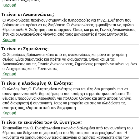
μόνο από διαχειριστές.
Κορυφή
Τι είναι οι Ανακοινώσεις;
Οι Ανακοινώσεις περιέχουν σημαντικές πληροφορίες για την Δ. Συζήτηση που
βρίσκεστε και πρέπει να τις διαβάσετε. Οι Ανακοινώσεις εμφανίζονται ως πρώτο
θέμα σε κάθε Δ. Συζήτηση που υπάρχουν. Όπως και με τις Γενικές Ανακοινώσεις,
έτσι και οι Ανακοινώσεις γίνονται από τους Διαχειριστές ή τους Συντονιστές.
Κορυφή
Τι είναι οι Σημειώσεις;
Οι Σημειώσεις βρίσκονται κάτω από τις ανακοινώσεις και μόνο στην πρώτη
σελίδα. Είναι σημαντικές και πρέπει να διαβάζονται. Όπως και με τις
Ανακοινώσεις και τις Γενικές Ανακοινώσεις, Σημειώσεις μπορούν να κάνουν μόνο
οι Διαχειριστές και οι Συντονιστές.
Κορυφή
Τι είναι η κλειδωμένη Θ. Ενότητα;
Οι κλειδωμένες Θ. Ενότητες είναι ενότητες που τα μέλη δεν μπορούν πια να
απαντήσουν και κάθε δημοψήφισμα που υπάρχει τερματίστηκε αυτόματα. Τα
θέματα μπορούν να κλειδωθούν για πολλούς λόγους και αυτό μπορεί να γίνει
από διαχειριστή ή συντονιστή. Ίσως να μπορείτε και σεις να κλειδώσετε τις
ενότητες σας, εξαρτάται από τον διαχειριστή.
Κορυφή
Τι είναι τα εικονίδια των Θ. Ενοτήτων;
Τα εικονίδια των Θ. Ενοτήτων είναι εικονίδια διαλεγμένα από τον συντάκτη του
θέματος και δείχνουν το χαρακτήρα του θέματος και το περιεχόμενό του. Η
ικανότητα να χρησιμοποιούν τέτοια εικονίδια οι χρήστες καθορίζετε από τον