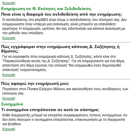
Κορυφή
Ενημέρωση σε Θ. Ενότητες και Σελιδοδείκτες
Ποια είναι η διαφορά του σελιδοδείκτη από την ενημέρωση;
Ο σελιδοδείκτης στο phpBB3 είναι όπως ο σελιδοδείκτης του πλοηγού σας. Δεν
ενημερώνεστε όταν υπάρχει μια ανανέωση, αλλά μπορείτε να επανέλθετε
αργότερα. Η ενημέρωση, ωστόσο, θα σας ειδοποιήσει για κάποια ανανέωση με
την μέθοδο που επιλέξατε.
Κορυφή
Πώς εγγράφομαι στην ενημέρωση κάποιας Δ. Συζήτησης ή
θέματος;
Για να εγγραφείτε στην ενημέρωση κάποιας Δ. Συζήτησης, κάντε κλικ στο
“Παρακολούθηση αυτής της Δ. Συζήτησης”. Για να ενημερώνεστε για ένα θέμα,
απαντήστε στο θέμα έχοντας την επιλογή “Να ενημερωθώ όταν δημοσιευθεί
απάντηση” ενεργοποιημένη.
Κορυφή
Πώς αφαιρώ την ενημέρωσή μου;
Πηγαίνετε στον Πίνακα Ελέγχου Μέλους και ακολουθήστε τους συνδέσμους των
επιλογών σας.
Κορυφή
Συνημμένα
Τι συνημμένα επιτρέπονται σε αυτό το σύστημα;
Κάθε διαχειριστής μπορεί να επιτρέπει συγκεκριμένους τύπους συνημμένων. Αν
δεν είστε σίγουροι τι συνημμένα επιτρέπονται, επικοινωνήστε με το διαχειριστή
για βοήθεια.
Κορυφή