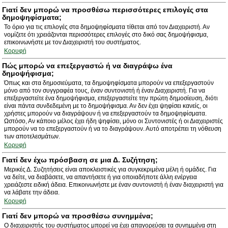
Γιατί δεν μπορώ να προσθέσω περισσότερες επιλογές στα
δημοψηφίσματα;
Το όριο για τις επιλογές στα δημοψηφίσματα τίθεται από τον Διαχειριστή. Αν
νομίζετε ότι χρειάζονται περισσότερες επιλογές στο δικό σας δημοψήφισμα,
επικοινωνήστε με τον Διαχειριστή του συστήματος.
Κορυφή
Πώς μπορώ να επεξεργαστώ ή να διαγράψω ένα
δημοψήφισμα;
Όπως και στα δημοσιεύματα, τα δημοψηφίσματα μπορούν να επεξεργαστούν
μόνο από τον συγγραφέα τους, έναν συντονιστή ή έναν Διαχειριστή. Για να
επεξεργαστείτε ένα δημοψήφισμα, επεξεργαστείτε την πρώτη δημοσίευση, διότι
είναι πάντα συνδεδεμένη με το δημοψήφισμα. Αν δεν έχει ψηφίσει κανείς, οι
χρήστες μπορούν να διαγράψουν ή να επεξεργαστούν τα δημοψηφίσματα.
Ωστόσο, Αν κάποιο μέλος έχει ήδη ψηφίσει, μόνο οι Συντονιστές ή οι Διαχειριστές
μπορούν να το επεξεργαστούν ή να το διαγράψουν. Αυτό αποτρέπει τη νόθευση
των αποτελεσμάτων.
Κορυφή
Γιατί δεν έχω πρόσβαση σε μια Δ. Συζήτηση;
Μερικές Δ. Συζητήσεις είναι αποκλειστικές για συγκεκριμένα μέλη ή ομάδες. Για
να δείτε, να διαβάσετε, να απαντήσετε ή για οποιαδήποτε άλλη ενέργεια
χρειάζεστε ειδική άδεια. Επικοινωνήστε με έναν συντονιστή ή έναν διαχειριστή για
να λάβατε την άδεια.
Κορυφή
Γιατί δεν μπορώ να προσθέσω συνημμένα;
Ο διαχειριστής του συστήματος μπορεί να έχει απαγορεύσει τα συνημμένα στη