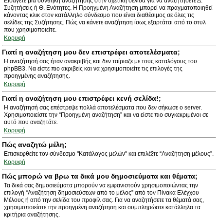
Εισάγετε μια συνθήκη αναζήτησης στην σχετική σελίδα για να αναζητήσετε Δ.
Συζητήσεις ή Θ. Ενότητες. Η Προηγμένη Αναζήτηση μπορεί να πραγματοποιηθεί
κάνοντας κλικ στον κατάλληλο σύνδεσμο που είναι διαθέσιμος σε όλες τις
σελίδες της Συζήτησης. Πώς να κάνετε αναζήτηση ίσως εξαρτάται από το στυλ
που χρησιμοποιείτε.
Κορυφή
Γιατί η αναζήτηση μου δεν επιστρέφει αποτελέσματα;
Η αναζήτησή σας ήταν ανακριβής και δεν ταίριαζε με τους καταλόγους του
phpBB3. Να είστε πιο ακριβείς και να χρησιμοποιείτε τις επιλογές της
προηγμένης αναζήτησης.
Κορυφή
Γιατί η αναζήτηση μου επιστρέφει κενή σελίδα!;
Η αναζήτησή σας επέστρεψε πολλά αποτελέσματα που δεν σήκωσε ο server.
Χρησιμοποιείστε την “Προηγμένη αναζήτηση” και να είστε πιο συγκεκριμένοι σε
αυτό που αναζητάτε.
Κορυφή
Πώς αναζητώ μέλη;
Επισκεφθείτε τον σύνδεσμο "Κατάλογος μελών" και επιλέξτε “Αναζήτηση μέλους”.
Κορυφή
Πώς μπορώ να βρω τα δικά μου δημοσιεύματα και θέματα;
Τα δικά σας δημοσιεύματα μπορούν να εμφανιστούν χρησιμοποιώντας την
επιλογή “Αναζήτηση δημοσιεύσεων από το μέλος” από τον Πίνακα Ελέγχου
Μέλους ή από την σελίδα του προφίλ σας. Για να αναζητήσετε τα θέματά σας,
χρησιμοποιείστε την προηγμένη αναζήτηση και συμπληρώστε κατάλληλα τα
κριτήρια αναζήτησης.