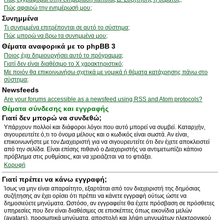
Πώς αφαιρώ την ενημέρωσή μου;
Συνημμένα
Τι συνημμένα επιτρέπονται σε αυτό το σύστημα;
Πώς μπορώ να βρω τα συνημμένα μου;
Θέματα αναφορικά με το phpBB 3
Ποιος έχει δημιουργήσει αυτό το πρόγραμμα;
Γιατί δεν είναι διαθέσιμο το Χ χαρακτηριστικό;
Με ποιόν θα επικοινωνήσω σχετικά με νομικά ή θέματα κατάχρησης πάνω στο
σύστημα;
Newsfeeds
Are your forums accessible as a newsfeed using RSS and Atom protocols?
Θέματα σύνδεσης και εγγραφής
Γιατί δεν μπορώ να συνδεθώ;
Υπάρχουν πολλοί και διάφοροι λόγοι που αυτό μπορεί να συμβεί. Καταρχήν,
σιγουρευτείτε ό,τι το όνομα μέλους και ο κωδικός είναι σωστά. Αν είναι,
επικοινωνήστε με τον Διαχειριστή για να σιγουρευτείτε ότι δεν έχετε αποκλειστεί
από την σελίδα. Είναι επίσης πιθανό ο Διαχειριστής να αντιμετωπίζει κάποιο
πρόβλημα στις ρυθμίσεις, και να χρειάζεται να το φτιάξει.
Κορυφή
Γιατί πρέπει να κάνω εγγραφή;
Ίσως να μην είναι απαραίτητο, εξαρτάται από τον διαχειριστή της δημόσιας
συζήτησης αν έχει ορίσει ότι πρέπει να κάνετε εγγραφή ούτως ώστε να
δημοσιεύετε μηνύματα. Ωστόσο, αν εγγραφείτε θα έχετε πρόσβαση σε πρόσθετες
υπηρεσίες που δεν είναι διαθέσιμες σε επισκέπτες όπως εικονίδια μελών
(avatars), προσωπικά μηνύματα, αποστολή και λήψη μηνυμάτων ηλεκτρονικού