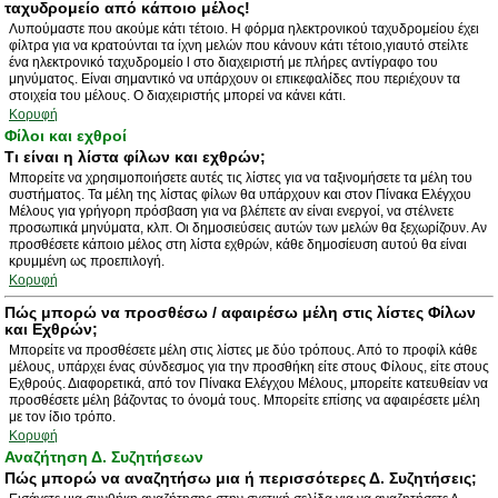
ταχυδρομείο από κάποιο μέλος!
Λυπούμαστε που ακούμε κάτι τέτοιο. Η φόρμα ηλεκτρονικού ταχυδρομείου έχει
φίλτρα για να κρατούνται τα ίχνη μελών που κάνουν κάτι τέτοιο,γιαυτό στείλτε
ένα ηλεκτρονικό ταχυδρομείο l στο διαχειριστή με πλήρες αντίγραφο του
μηνύματος. Είναι σημαντικό να υπάρχουν οι επικεφαλίδες που περιέχουν τα
στοιχεία του μέλους. Ο διαχειριστής μπορεί να κάνει κάτι.
Κορυφή
Φίλοι και εχθροί
Τι είναι η λίστα φίλων και εχθρών;
Μπορείτε να χρησιμοποιήσετε αυτές τις λίστες για να ταξινομήσετε τα μέλη του
συστήματος. Τα μέλη της λίστας φίλων θα υπάρχουν και στον Πίνακα Ελέγχου
Μέλους για γρήγορη πρόσβαση για να βλέπετε αν είναι ενεργοί, να στέλνετε
προσωπικά μηνύματα, κλπ. Οι δημοσιεύσεις αυτών των μελών θα ξεχωρίζουν. Αν
προσθέσετε κάποιο μέλος στη λίστα εχθρών, κάθε δημοσίευση αυτού θα είναι
κρυμμένη ως προεπιλογή.
Κορυφή
Πώς μπορώ να προσθέσω / αφαιρέσω μέλη στις λίστες Φίλων
και Εχθρών;
Μπορείτε να προσθέσετε μέλη στις λίστες με δύο τρόπους. Από το προφίλ κάθε
μέλους, υπάρχει ένας σύνδεσμος για την προσθήκη είτε στους Φίλους, είτε στους
Εχθρούς. Διαφορετικά, από τον Πίνακα Ελέγχου Μέλους, μπορείτε κατευθείαν να
προσθέσετε μέλη βάζοντας το όνομά τους. Μπορείτε επίσης να αφαιρέσετε μέλη
με τον ίδιο τρόπο.
Κορυφή
Αναζήτηση Δ. Συζητήσεων
Πώς μπορώ να αναζητήσω μια ή περισσότερες Δ. Συζητήσεις;