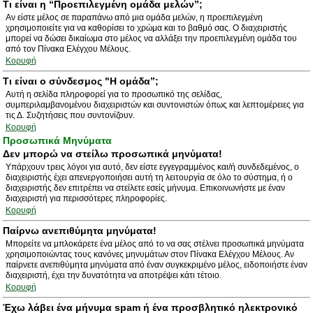
Τι είναι η “Προεπιλεγμένη ομάδα μελών”;
Αν είστε μέλος σε παραπάνω από μια ομάδα μελών, η προεπιλεγμένη
χρησιμοποιείτε για να καθορίσει το χρώμα και το βαθμό σας. Ο διαχειριστής
μπορεί να δώσει δικαίωμα στο μέλος να αλλάξει την προεπιλεγμένη ομάδα του
από τον Πίνακα Ελέγχου Μέλους.
Κορυφή
Τι είναι ο σύνδεσμος "Η ομάδα”;
Αυτή η σελίδα πληροφορεί για το προσωπικό της σελίδας,
συμπεριλαμβανομένου διαχειριστών και συντονιστών όπως και λεπτομέρειες για
τις Δ. Συζητήσεις που συντονίζουν.
Κορυφή
Προσωπικά Μηνύματα
Δεν μπορώ να στείλω προσωπικά μηνύματα!
Υπάρχουν τρεις λόγοι για αυτό, δεν είστε εγγεγραμμένος και/ή συνδεδεμένος, ο
διαχειριστής έχει απενεργοποιήσει αυτή τη λειτουργία σε όλο το σύστημα, ή ο
διαχειριστής δεν επιτρέπει να στείλετε εσείς μήνυμα. Επικοινωνήστε με έναν
διαχειριστή για περισσότερες πληροφορίες.
Κορυφή
Παίρνω ανεπιθύμητα μηνύματα!
Μπορείτε να μπλοκάρετε ένα μέλος από το να σας στέλνει προσωπικά μηνύματα
χρησιμοποιώντας τους κανόνες μηνυμάτων στον Πίνακα Ελέγχου Μέλους. Αν
παίρνετε ανεπιθύμητα μηνύματα από έναν συγκεκριμένο μέλος, ειδοποιήστε έναν
διαχειριστή, έχει την δυνατότητα να αποτρέψει κάτι τέτοιο.
Κορυφή
Έχω λάβει ένα μήνυμα spam ή ένα προσβλητικό ηλεκτρονικό