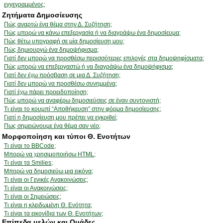
εγγεγραμμένος;
Ζητήματα Δημοσίευσης
Πώς αναρτώ ένα θέμα στην Δ. Συζήτηση;
Πώς μπορώ να κάνω επεξεργασία ή να διαγράψω ένα δημοσίευμα;
Πώς θέτω υπογραφή σε μία δημοσίευση μου;
Πώς δημιουργώ ένα δημοψήφισμα;
Γιατί δεν μπορώ να προσθέσω περισσότερες επιλογές στα δημοψηφίσματα;
Πώς μπορώ να επεξεργαστώ ή να διαγράψω ένα δημοψήφισμα;
Γιατί δεν έχω πρόσβαση σε μια Δ. Συζήτηση;
Γιατί δεν μπορώ να προσθέσω συνημμένα;
Γιατί έχω πάρει προειδοποίηση;
Πώς μπορώ να αναφέρω δημοσιεύσεις σε έναν συντονιστή;
Τι είναι το κουμπί “Αποθήκευση” στην φόρμα δημοσίευσης;
Γιατί η δημοσίευση μου πρέπει να εγκριθεί;
Πως σημειώνουμε ένα θέμα σαν νέο;
Μορφοποίηση και τύποι Θ. Ενοτήτων
Τι είναι το BBCode;
Μπορώ να χρησιμοποιήσω HTML;
Τι είναι τα Smilies;
Μπορώ να δημοσιεύω μια εικόνα;
Τι είναι οι Γενικές Ανακοινώσεις;
Τι είναι οι Ανακοινώσεις;
Τι είναι οι Σημειώσεις;
Τι είναι η κλειδωμένη Θ. Ενότητα;
Τι είναι τα εικονίδια των Θ. Ενοτήτων;
Επίπεδα μελών και Ομάδες