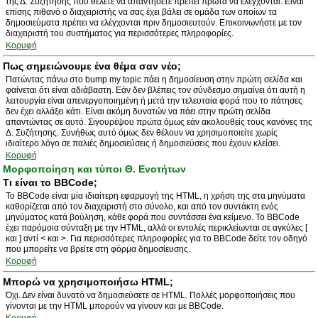
της Δ. Συζήτησης που θέλετε να απαντήσετε πρέπει πρώτα να ελέγχονται. Είναι
επίσης πιθανό ο διαχειριστής να σας έχει βάλει σε ομάδα των οποίων τα
δημοσιεύματα πρέπει να ελέγχονται πριν δημοσιευτούν. Επικοινωνήστε με τον
διαχειριστή του συστήματος για περισσότερες πληροφορίες.
Κορυφή
Πως σημειώνουμε ένα θέμα σαν νέο;
Πατώντας πάνω στο bump my topic πάει η δημοσίευση στην πρώτη σελίδα και
φαίνεται ότι είναι αδιάβαστη. Εάν δεν βλέπεις τον σύνδεσμο σημαίνει ότι αυτή η
λειτουργία είναι απενεργοποιημένη ή μετά την τελευταία φορά που το πάτησες
δεν έχει αλλάξει κάτι. Είναι ακόμη δυνατών να πάει στην πρώτη σελίδα
απαντώντας σε αυτό. Σιγουρέψου πρώτα όμως εάν ακολουθείς τους κανόνες της
Δ. Συζήτησης. Συνήθως αυτό όμως δεν θέλουν να χρησιμοποιείτε χωρίς
ιδιαίτερο λόγο σε παλιές δημοσιεύσεις ή δημοσιεύσεις που έχουν κλείσει.
Κορυφή
Μορφοποίηση και τύποι Θ. Ενοτήτων
Τι είναι το BBCode;
Το BBCode είναι μία ιδιαίτερη εφαρμογή της HTML, η χρήση της στα μηνύματα
καθορίζεται από τον διαχειριστή στο σύνολο, και από τον συντάκτη ενός
μηνύματος κατά βούληση, κάθε φορά που συντάσσει ένα κείμενο. Το BBCode
έχει παρόμοια σύνταξη με την HTML, αλλά οι εντολές περικλείωνται σε αγκύλες [
και ] αντί < και >. Για περισσότερες πληροφορίες για το BBCode δείτε τον οδηγό
που μπορείτε να βρείτε στη φόρμα δημοσίευσης.
Κορυφή
Μπορώ να χρησιμοποιήσω HTML;
Όχι. Δεν είναι δυνατό να δημοσιεύσετε σε HTML. Πολλές μορφοποιήσεις που
γίνονται με την HTML μπορούν να γίνουν και με BBCode.