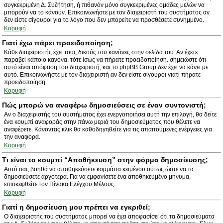
συγκεκριμένη Δ. Συζήτηση, ή πιθανόν μόνο συγκεκριμένες ομάδες μελών να
μπορούν να το κάνουν. Επικοινωνήστε με τον διαχειριστή του συστήματος αν
δεν είστε σίγουροι για το λόγο που δεν μπορείτε να προσθέσετε συνημμένο.
Κορυφή
Γιατί έχω πάρει προειδοποίηση;
Κάθε διαχειριστής έχει τους δικούς του κανόνες στην σελίδα του. Αν έχετε
παραβεί κάποιο κανόνα, τότε ίσως να πήρατε προειδοποίηση. σημειώστε ότι
αυτό είναι απόφαση του διαχειριστή, και το phpBB Group δεν έχει να κάνει με
αυτό. Επικοινωνήστε με τον διαχειριστή αν δεν είστε σίγουροι γιατί πήρατε
προειδοποίηση.
Κορυφή
Πώς μπορώ να αναφέρω δημοσιεύσεις σε έναν συντονιστή;
Αν ο διαχειριστής του συστήματος έχει ενεργοποιήσει αυτή την επιλογή, θα δείτε
ένα κουμπί αναφοράς στην πάνω μεριά του δημοσιεύματος που θέλετε να
αναφέρετε. Κάνοντας κλικ θα καθοδηγηθείτε για τις απαιτούμενες ενέργειες για
την αναφορά.
Κορυφή
Τι είναι το κουμπί “Αποθήκευση” στην φόρμα δημοσίευσης;
Αυτό σας βοηθά να αποθηκεύσετε κομμάτια κειμένου ούτως ώστε να τα
δημοσιεύσετε αργότερα. Για να εμφανίσετε ένα αποθηκευμένο μήνυμα,
επισκεφθείτε τον Πίνακα Ελέγχου Μέλους.
Κορυφή
Γιατί η δημοσίευση μου πρέπει να εγκριθεί;
Ο διαχειριστής του συστήματος μπορεί να έχει αποφασίσει ότι τα δημοσιεύματα