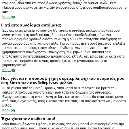
ταχυδρομείου από και προς άλλους χρήστες, ένταξη σε ομάδα μελών, κλπ.
Παίρνει μόνο μερικά λεπτά για την εγγραφή σας οπότε σας συμβουλεύουμε να το
κάνετε.
Κορυφή
Γιατί αποσυνδέομαι αυτόματα;
Εάν δεν έχετε επιλέξει το κουτάκι
Να γίνεται η σύνδεση αυτόματα σε κάθε μου
επίσκεψη
κατά τη σύνδεσή σας, θα παραμένετε συνδεδεμένος μόνο για
προκαθορισμένο χρονικό διάστημα. Αυτή η ρύθμιση αποτρέπει κατάχρηση του
λογαριασμού σας από κάποιον άλλο. Για να παραμείνετε συνδεδεμένος, επιλέξτε
το κουτάκι που υπάρχει στην οθόνη σύνδεσης. Δεν το συνιστούμε αν
χρησιμοποιείτε κοινόχρηστο υπολογιστή, π.χ. βιβλιοθήκη, internet cafe,
υπολογιστής πανεπιστημιακού εργαστηρίου, κλπ. Αν δεν μπορείτε να δείτε αυτό
το κουτάκι, σημαίνει ότι ο Διαχειριστής έχει απενεργοποιήσει αυτό το
χαρακτηριστικό.
Κορυφή
Πώς γίνεται η απόκρυψη (μη συμπερίληψη) του ονόματός μου
στη λίστα των συνδεδεμένων μελών;
Αυτό γίνεται από το μενού Προφίλ, στην καρτέλα "Επιλογές", θα βρείτε την
επιλογή
Απόκρυψη των στοιχείων μου κατά την διάρκεια της σύνδεσης
.
Ενεργοποιήστε αυτή την επιλογή με
Ναι
και το όνομά σας θα είναι ορατό μόνο
από τους Διαχειριστές, τους Συντονιστές και εσάς. Θα υπολογίζεστε ως μη ορατό
μέλος.
Κορυφή
Έχω χάσει τον κωδικό μου!
Μην πανικοβάλλεστε! Εφόσον ο κωδικός σας δεν μπορεί να ανασυρθεί από την
βάση δεδομένων μας, μπορεί εύκολα να δοθεί νέα τιμή. Για να ξεκινήσει η