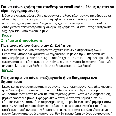
Για να κάνω χρήση του συνδέσμου email ενός μέλους πρέπει να
είμαι εγγεγραμμένος;
Μόνο οι εγγεγραμμένοι μέλη μπορούν να στείλουν ηλεκτρονικό ταχυδρομείο σε
άλλα μέλη από την φόρμα αποστολής ηλεκτρονικού ταχυδρομείου του
συστήματος, και μόνο αν ο Διαχειριστής έχει ενεργοποιήσει αυτή την επιλογή.
Αυτό γίνετε για να αποτραπεί η κακόβουλη χρήση του συστήματος ηλεκτρονικού
ταχυδρομείου από ανώνυμα μέλη.
Κορυφή
Ζητήματα Δημοσίευσης
Πώς αναρτώ ένα θέμα στην Δ. Συζήτηση;
Είναι πολύ εύκολο, απλά πατήστε το σχετικό εικονίδιο στην οθόνη των Θ.
Ενοτήτων. Μπορεί να χρειαστεί να εγγραφείτε ως μέλος πριν μπορέσετε να
στείλετε μήνυμα. Οι δυνατότητες τις οποίες έχετε στην αποστολή των μηνυμάτων
εμφανίζονται στο κάτω τμήμα της οθόνης π.χ. (στη Μπορείτε να αναρτήσετε νέο
μήνυμα , Μπορείτε να λάβετε μέρος σε δημοψήφισμα, κλπ λίστα)
Κορυφή
Πώς μπορώ να κάνω επεξεργασία ή να διαγράψω ένα
δημοσίευμα;
Εκτός και αν είστε διαχειριστής ή συντονιστής, μπορείτε μόνο να επεξεργαστείτε
ή να διαγράψετε τα δικά σας μηνύματα. Μπορείτε να επεξεργαστείτε μια
δημοσίευση πατώντας το κουμπί επεξεργασίας για την κατάλληλη δημοσίευση,
μερικές φορές για μόνο μικρό χρονικό διάστημα από την δημοσίευση. Αν
κάποιος έχει ήδη απαντήσει στην δημοσίεση, θα βρείτε ένα μικρό μήνυμα κάτω
από την δημοσίευσή σας όταν επιστρέψετε στο θέμα που αναφέρει το πόσες
φορές έχετε επεξεργαστεί την δημοσίευση με ημερομηνία και ώρα. Αυτό μόνο
εμφανίζετε αν κάποιος έχει απαντήσει, δεν θα εμφανίζεται αν ένας συντονιστής ή