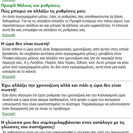
Προφίλ Μέλους και ρυθμίσεις
Πώς μπορώ να αλλάξω τις ρυθμίσεις μου;
Αν είστε εγγεγραμμένο μέλος, όλες οι ρυθμίσεις σας αποθηκεύονται σε βάση
δεδομένων. Για να τις αλλάξετε επιλέξτε το Προφίλ (υπάρχει στο πάνω μέρος των
περισσότερων σελίδων αν και μπορεί σε κάποιες να μην εμφανίζεται). Η επιλογή
αυτή θα σας επιτρέψει να αλλάξετε τις ρυθμίσεις σας.
Κορυφή
Η ώρα δεν είναι σωστή!
Είναι πιθανό η ώρα αυτή είναι διαφορετικής χρονοζώνης από αυτήν στην οποία
βρίσκεστε. Αν συμβαίνει αυτό(και είστε εγγεγραμμένο μέλος), μεταβείτε στον
Πίνακα ελέγχου μέλους και αλλάξτε την χρονοζώνη σας για να ταιριάζει στην
περιοχή σας, π.χ. Λονδίνο, Παρίσι, Νέα Υόρκη, Σίδνεϋ, κλπ. Αυτό μπορεί να γίνει
μόνο από εγγεγραμμένα μέλη. Αν δεν είστε εγγεγραμμένος, αυτή είναι μια καλή
ευκαιρία να το κάνετε.
Κορυφή
Έχω αλλάξει την χρονοζώνη αλλά και πάλι η ώρα δεν είναι
σωστή!
Εάν είστε σίγουροι ότι έχετε ρυθμίσει την χρονοζώνη και την Καλοκαιρινή ώρα
σωστά και η ώρα είναι ακόμα λανθασμένη, τότε φταίει η ώρα του κεντρικού
υπολογιστή που είναι εγκατεστημένο το σύστημα. Παρακαλούμε να ειδοποιήσετε
έναν διαχειριστή για να λύσει το πρόβλημα.
Κορυφή
Η γλώσσα μου δεν συμπεριλαμβάνεται στον κατάλογο με τις
γλώσσες του συστήματος!
Το πιθανότερο είναι να μην έχει εγκατασταθεί η γλώσσα σας από τον διαχειριστή.