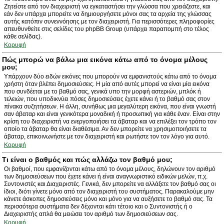
Ζητείστε από τον διαχειριστή να εγκαταστήσει την γλώσσα που χρειάζεστε, και
εάν δεν υπάρχει μπορείτε να δημιουργήσετε μόνοι σας τα αρχεία της γλώσσας
αυτής κατόπιν συνεννόησης με τον διαχειριστή. Για περισσότερες πληροφορίες
απευθυνθείτε στις σελίδες του phpBB Group (υπάρχει παραπομπή στο τέλος
κάθε σελίδας).
Κορυφή
Πώς μπορώ να βάλω μια εικόνα κάτω από το όνομα μέλους
μου;
Υπάρχουν δύο ειδών εικόνες που μπορούν να εμφανιστούς κάτω από το όνομα
χρήστη όταν βλέπει δημοσιεύσεις. Η μία από αυτές μπορεί να είναι μία εικόνα
που συνδέεται με το βαθμό σας, γενικά υπο την μορφή αστεριών, μπλόκ ή
τελειών, που υποδικνύει πόσες δημοσιεύσεις έχετε κάνει ή το βαθμό σας στον
πίνακα συζητήσεων. Η άλλη, συνήθως μια μεγαλύτερη εικόνα, που είναι γνωστή
σαν άβαταρ και είναι γενικότερα μοναδική ή προσωπική για κάθε έναν. Είναι στην
κρίση του διαχειριστή να ενεργοποιήσει τα άβαταρ και να επιλέξει τον τρόπο τον
οποίο τα άβαταρ θα είναι διαθέσιμα. Αν δεν μπορείτε να χρησιμοποιήσετε τα
άβαταρ, επικοινωνήστε με τον διαχειριστή και ρωτήστε τον τον λόγο για αυτό.
Κορυφή
Τι είναι ο βαθμός και πώς αλλάζω τον βαθμό μου;
Οι βαθμοί, που εμφανίζονται κάτω από το όνομα μέλους, δηλώνουν τον αριθμό
των δημοσιεύσεων που έχετε κάνει ή είναι αναγνωριστικό ειδικών μελών, π.χ.
Συντονιστές και Διαχειριστές. Γενικά, δεν μπορείτε να αλλάξετε τον βαθμό σας οι
ίδιοι, διότι γίνετε μόνο από τον διαχειριστή του συστήματος. Παρακαλούμε μην
κάνετε άσκοπες δημοσιεύσεις μόνο και μόνο για να αυξήσετε το βαθμό σας. Τα
περισσότερα συστήματα δεν δέχονται κάτι τέτοιο και ο Συντονιστής ή ο
Διαχειριστής απλά θα μειώσει τον αριθμό των δημοσιεύσεων σας.
Κορυφή