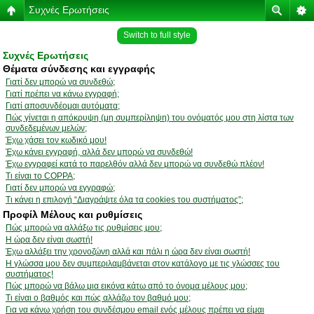
Συχνές Ερωτήσεις
Switch to full style
Συχνές Ερωτήσεις
Θέματα σύνδεσης και εγγραφής
Γιατί δεν μπορώ να συνδεθώ;
Γιατί πρέπει να κάνω εγγραφή;
Γιατί αποσυνδέομαι αυτόματα;
Πώς γίνεται η απόκρυψη (μη συμπερίληψη) του ονόματός μου στη λίστα των
συνδεδεμένων μελών;
Έχω χάσει τον κωδικό μου!
Έχω κάνει εγγραφή, αλλά δεν μπορώ να συνδεθώ!
Έχω εγγραφεί κατά το παρελθόν αλλά δεν μπορώ να συνδεθώ πλέον!
Τι είναι το COPPA;
Γιατί δεν μπορώ να εγγραφώ;
Τι κάνει η επιλογή “Διαγράψτε όλα τα cookies του συστήματος”;
Προφίλ Μέλους και ρυθμίσεις
Πώς μπορώ να αλλάξω τις ρυθμίσεις μου;
Η ώρα δεν είναι σωστή!
Έχω αλλάξει την χρονοζώνη αλλά και πάλι η ώρα δεν είναι σωστή!
Η γλώσσα μου δεν συμπεριλαμβάνεται στον κατάλογο με τις γλώσσες του
συστήματος!
Πώς μπορώ να βάλω μια εικόνα κάτω από το όνομα μέλους μου;
Τι είναι ο βαθμός και πώς αλλάζω τον βαθμό μου;
Για να κάνω χρήση του συνδέσμου email ενός μέλους πρέπει να είμαι