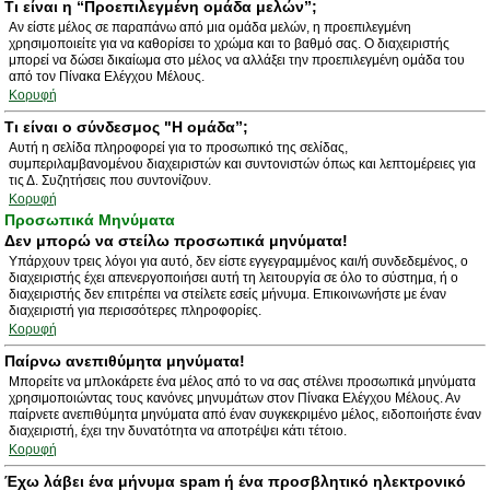
Τι είναι η “Προεπιλεγμένη ομάδα μελών”;
Αν είστε μέλος σε παραπάνω από μια ομάδα μελών, η προεπιλεγμένη
χρησιμοποιείτε για να καθορίσει το χρώμα και το βαθμό σας. Ο διαχειριστής
μπορεί να δώσει δικαίωμα στο μέλος να αλλάξει την προεπιλεγμένη ομάδα του
από τον Πίνακα Ελέγχου Μέλους.
Κορυφή
Τι είναι ο σύνδεσμος "Η ομάδα”;
Αυτή η σελίδα πληροφορεί για το προσωπικό της σελίδας,
συμπεριλαμβανομένου διαχειριστών και συντονιστών όπως και λεπτομέρειες για
τις Δ. Συζητήσεις που συντονίζουν.
Κορυφή
Προσωπικά Μηνύματα
Δεν μπορώ να στείλω προσωπικά μηνύματα!
Υπάρχουν τρεις λόγοι για αυτό, δεν είστε εγγεγραμμένος και/ή συνδεδεμένος, ο
διαχειριστής έχει απενεργοποιήσει αυτή τη λειτουργία σε όλο το σύστημα, ή ο
διαχειριστής δεν επιτρέπει να στείλετε εσείς μήνυμα. Επικοινωνήστε με έναν
διαχειριστή για περισσότερες πληροφορίες.
Κορυφή
Παίρνω ανεπιθύμητα μηνύματα!
Μπορείτε να μπλοκάρετε ένα μέλος από το να σας στέλνει προσωπικά μηνύματα
χρησιμοποιώντας τους κανόνες μηνυμάτων στον Πίνακα Ελέγχου Μέλους. Αν
παίρνετε ανεπιθύμητα μηνύματα από έναν συγκεκριμένο μέλος, ειδοποιήστε έναν
διαχειριστή, έχει την δυνατότητα να αποτρέψει κάτι τέτοιο.
Κορυφή
Έχω λάβει ένα μήνυμα spam ή ένα προσβλητικό ηλεκτρονικό