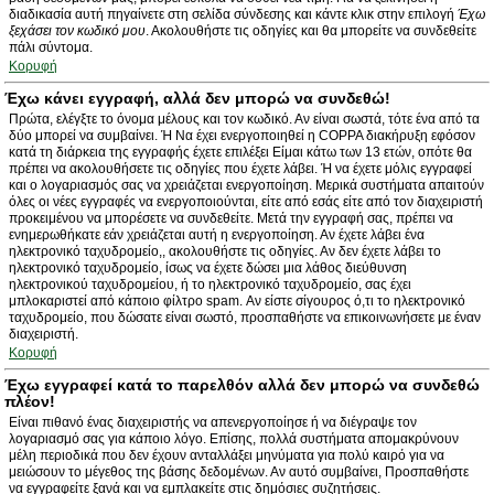
διαδικασία αυτή πηγαίνετε στη σελίδα σύνδεσης και κάντε κλικ στην επιλογή
Έχω
ξεχάσει τον κωδικό μου
. Ακολουθήστε τις οδηγίες και θα μπορείτε να συνδεθείτε
πάλι σύντομα.
Κορυφή
Έχω κάνει εγγραφή, αλλά δεν μπορώ να συνδεθώ!
Πρώτα, ελέγξτε το όνομα μέλους και τον κωδικό. Αν είναι σωστά, τότε ένα από τα
δύο μπορεί να συμβαίνει. Ή Να έχει ενεργοποιηθεί η COPPA διακήρυξη εφόσον
κατά τη διάρκεια της εγγραφής έχετε επιλέξει Είμαι κάτω των 13 ετών, οπότε θα
πρέπει να ακολουθήσετε τις οδηγίες που έχετε λάβει. Ή να έχετε μόλις εγγραφεί
και ο λογαριασμός σας να χρειάζεται ενεργοποίηση. Μερικά συστήματα απαιτούν
όλες οι νέες εγγραφές να ενεργοποιούνται, είτε από εσάς είτε από τον διαχειριστή
προκειμένου να μπορέσετε να συνδεθείτε. Μετά την εγγραφή σας, πρέπει να
ενημερωθήκατε εάν χρειάζεται αυτή η ενεργοποίηση. Αν έχετε λάβει ένα
ηλεκτρονικό ταχυδρομείο,, ακολουθήστε τις οδηγίες. Αν δεν έχετε λάβει το
ηλεκτρονικό ταχυδρομείο, ίσως να έχετε δώσει μια λάθος διεύθυνση
ηλεκτρονικού ταχυδρομείου, ή το ηλεκτρονικό ταχυδρομείο, σας έχει
μπλοκαριστεί από κάποιο φίλτρο spam. Αν είστε σίγουρος ό,τι το ηλεκτρονικό
ταχυδρομείο, που δώσατε είναι σωστό, προσπαθήστε να επικοινωνήσετε με έναν
διαχειριστή.
Κορυφή
Έχω εγγραφεί κατά το παρελθόν αλλά δεν μπορώ να συνδεθώ
πλέον!
Είναι πιθανό ένας διαχειριστής να απενεργοποίησε ή να διέγραψε τον
λογαριασμό σας για κάποιο λόγο. Επίσης, πολλά συστήματα απομακρύνουν
μέλη περιοδικά που δεν έχουν ανταλλάξει μηνύματα για πολύ καιρό για να
μειώσουν το μέγεθος της βάσης δεδομένων. Αν αυτό συμβαίνει, Προσπαθήστε
να εγγραφείτε ξανά και να εμπλακείτε στις δημόσιες συζητήσεις.