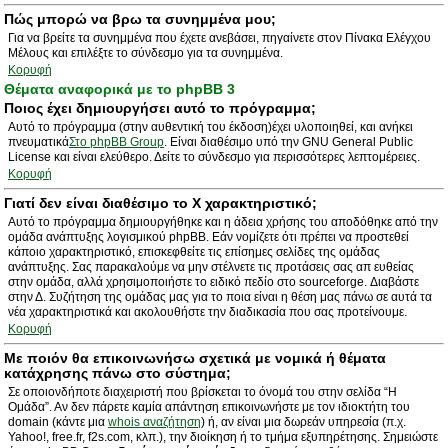
Πώς μπορώ να βρω τα συνημμένα μου;
Για να βρείτε τα συνημμένα που έχετε ανεβάσει, πηγαίνετε στον Πίνακα Ελέγχου
Μέλους και επιλέξτε το σύνδεσμο για τα συνημμένα.
Κορυφή
Θέματα αναφορικά με το phpBB 3
Ποιος έχει δημιουργήσει αυτό το πρόγραμμα;
Αυτό το πρόγραμμα (στην αυθεντική του έκδοση)έχει υλοποιηθεί, και ανήκει
πνευματικά
Στο phpBB Group
. Είναι διαθέσιμο υπό την GNU General Public
License και είναι ελεύθερο. Δείτε το σύνδεσμο για περισσότερες λεπτομέρειες.
Κορυφή
Γιατί δεν είναι διαθέσιμο το Χ χαρακτηριστικό;
Αυτό το πρόγραμμα δημιουργήθηκε και η άδεια χρήσης του αποδόθηκε από την
ομάδα ανάπτυξης λογισμικού phpBB. Εάν νομίζετε ότι πρέπει να προστεθεί
κάποιο χαρακτηριστικό, επισκεφθείτε τις επίσημες σελίδες της ομάδας
ανάπτυξης. Σας παρακαλούμε να μην στέλνετε τις προτάσεις σας απ ευθείας
στην ομάδα, αλλά χρησιμοποιήστε το ειδικό πεδίο στο sourceforge. Διαβάστε
στην Δ. Συζήτηση της ομάδας μας για το ποια είναι η θέση μας πάνω σε αυτά τα
νέα χαρακτηριστικά και ακολουθήστε την διαδικασία που σας προτείνουμε.
Κορυφή
Με ποιόν θα επικοινωνήσω σχετικά με νομικά ή θέματα
κατάχρησης πάνω στο σύστημα;
Σε οποιονδήποτε διαχειριστή που βρίσκεται το όνομά του στην σελίδα “Η
Ομάδα”. Αν δεν πάρετε καμία απάντηση επικοινωνήστε με τον ιδιοκτήτη του
domain (κάντε μια
whois αναζήτηση
) ή, αν είναι μια δωρεάν υπηρεσία (π.χ.
Yahoo!, free.fr, f2s.com, κλπ.), την διοίκηση ή το τμήμα εξυπηρέτησης. Σημειώστε