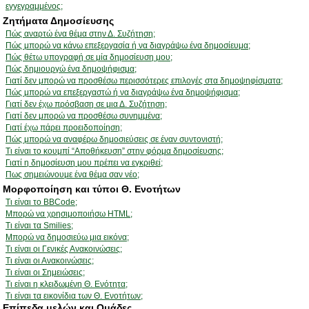
εγγεγραμμένος;
Ζητήματα Δημοσίευσης
Πώς αναρτώ ένα θέμα στην Δ. Συζήτηση;
Πώς μπορώ να κάνω επεξεργασία ή να διαγράψω ένα δημοσίευμα;
Πώς θέτω υπογραφή σε μία δημοσίευση μου;
Πώς δημιουργώ ένα δημοψήφισμα;
Γιατί δεν μπορώ να προσθέσω περισσότερες επιλογές στα δημοψηφίσματα;
Πώς μπορώ να επεξεργαστώ ή να διαγράψω ένα δημοψήφισμα;
Γιατί δεν έχω πρόσβαση σε μια Δ. Συζήτηση;
Γιατί δεν μπορώ να προσθέσω συνημμένα;
Γιατί έχω πάρει προειδοποίηση;
Πώς μπορώ να αναφέρω δημοσιεύσεις σε έναν συντονιστή;
Τι είναι το κουμπί “Αποθήκευση” στην φόρμα δημοσίευσης;
Γιατί η δημοσίευση μου πρέπει να εγκριθεί;
Πως σημειώνουμε ένα θέμα σαν νέο;
Μορφοποίηση και τύποι Θ. Ενοτήτων
Τι είναι το BBCode;
Μπορώ να χρησιμοποιήσω HTML;
Τι είναι τα Smilies;
Μπορώ να δημοσιεύω μια εικόνα;
Τι είναι οι Γενικές Ανακοινώσεις;
Τι είναι οι Ανακοινώσεις;
Τι είναι οι Σημειώσεις;
Τι είναι η κλειδωμένη Θ. Ενότητα;
Τι είναι τα εικονίδια των Θ. Ενοτήτων;
Επίπεδα μελών και Ομάδες