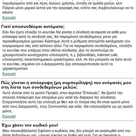
ταχυδρομείου από και προς άλλους χρήστες, ένταξη σε ομάδα μελών, κλπ.
Παίρνει μόνο μερικά λεπτά για την εγγραφή σας οπότε σας συμβουλεύουμε να το
κάνετε.
Κορυφή
Γιατί αποσυνδέομαι αυτόματα;
Εάν δεν έχετε επιλέξει το κουτάκι
Να γίνεται η σύνδεση αυτόματα σε κάθε μου
επίσκεψη
κατά τη σύνδεσή σας, θα παραμένετε συνδεδεμένος μόνο για
προκαθορισμένο χρονικό διάστημα. Αυτή η ρύθμιση αποτρέπει κατάχρηση του
λογαριασμού σας από κάποιον άλλο. Για να παραμείνετε συνδεδεμένος, επιλέξτε
το κουτάκι που υπάρχει στην οθόνη σύνδεσης. Δεν το συνιστούμε αν
χρησιμοποιείτε κοινόχρηστο υπολογιστή, π.χ. βιβλιοθήκη, internet cafe,
υπολογιστής πανεπιστημιακού εργαστηρίου, κλπ. Αν δεν μπορείτε να δείτε αυτό
το κουτάκι, σημαίνει ότι ο Διαχειριστής έχει απενεργοποιήσει αυτό το
χαρακτηριστικό.
Κορυφή
Πώς γίνεται η απόκρυψη (μη συμπερίληψη) του ονόματός μου
στη λίστα των συνδεδεμένων μελών;
Αυτό γίνεται από το μενού Προφίλ, στην καρτέλα "Επιλογές", θα βρείτε την
επιλογή
Απόκρυψη των στοιχείων μου κατά την διάρκεια της σύνδεσης
.
Ενεργοποιήστε αυτή την επιλογή με
Ναι
και το όνομά σας θα είναι ορατό μόνο
από τους Διαχειριστές, τους Συντονιστές και εσάς. Θα υπολογίζεστε ως μη ορατό
μέλος.
Κορυφή
Έχω χάσει τον κωδικό μου!
Μην πανικοβάλλεστε! Εφόσον ο κωδικός σας δεν μπορεί να ανασυρθεί από την
βάση δεδομένων μας, μπορεί εύκολα να δοθεί νέα τιμή. Για να ξεκινήσει η