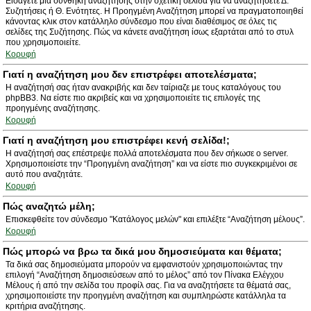
Εισάγετε μια συνθήκη αναζήτησης στην σχετική σελίδα για να αναζητήσετε Δ.
Συζητήσεις ή Θ. Ενότητες. Η Προηγμένη Αναζήτηση μπορεί να πραγματοποιηθεί
κάνοντας κλικ στον κατάλληλο σύνδεσμο που είναι διαθέσιμος σε όλες τις
σελίδες της Συζήτησης. Πώς να κάνετε αναζήτηση ίσως εξαρτάται από το στυλ
που χρησιμοποιείτε.
Κορυφή
Γιατί η αναζήτηση μου δεν επιστρέφει αποτελέσματα;
Η αναζήτησή σας ήταν ανακριβής και δεν ταίριαζε με τους καταλόγους του
phpBB3. Να είστε πιο ακριβείς και να χρησιμοποιείτε τις επιλογές της
προηγμένης αναζήτησης.
Κορυφή
Γιατί η αναζήτηση μου επιστρέφει κενή σελίδα!;
Η αναζήτησή σας επέστρεψε πολλά αποτελέσματα που δεν σήκωσε ο server.
Χρησιμοποιείστε την “Προηγμένη αναζήτηση” και να είστε πιο συγκεκριμένοι σε
αυτό που αναζητάτε.
Κορυφή
Πώς αναζητώ μέλη;
Επισκεφθείτε τον σύνδεσμο "Κατάλογος μελών" και επιλέξτε “Αναζήτηση μέλους”.
Κορυφή
Πώς μπορώ να βρω τα δικά μου δημοσιεύματα και θέματα;
Τα δικά σας δημοσιεύματα μπορούν να εμφανιστούν χρησιμοποιώντας την
επιλογή “Αναζήτηση δημοσιεύσεων από το μέλος” από τον Πίνακα Ελέγχου
Μέλους ή από την σελίδα του προφίλ σας. Για να αναζητήσετε τα θέματά σας,
χρησιμοποιείστε την προηγμένη αναζήτηση και συμπληρώστε κατάλληλα τα
κριτήρια αναζήτησης.