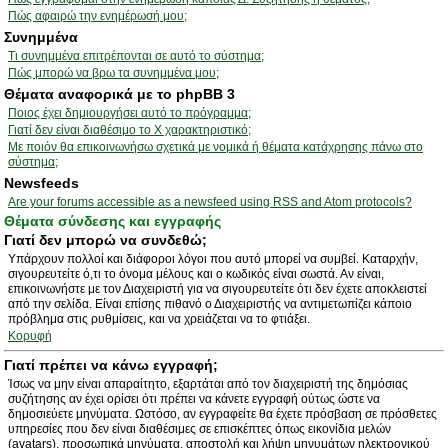
Πώς αφαιρώ την ενημέρωσή μου;
Συνημμένα
Τι συνημμένα επιτρέπονται σε αυτό το σύστημα;
Πώς μπορώ να βρω τα συνημμένα μου;
Θέματα αναφορικά με το phpBB 3
Ποιος έχει δημιουργήσει αυτό το πρόγραμμα;
Γιατί δεν είναι διαθέσιμο το Χ χαρακτηριστικό;
Με ποιόν θα επικοινωνήσω σχετικά με νομικά ή θέματα κατάχρησης πάνω στο
σύστημα;
Newsfeeds
Are your forums accessible as a newsfeed using RSS and Atom protocols?
Θέματα σύνδεσης και εγγραφής
Γιατί δεν μπορώ να συνδεθώ;
Υπάρχουν πολλοί και διάφοροι λόγοι που αυτό μπορεί να συμβεί. Καταρχήν,
σιγουρευτείτε ό,τι το όνομα μέλους και ο κωδικός είναι σωστά. Αν είναι,
επικοινωνήστε με τον Διαχειριστή για να σιγουρευτείτε ότι δεν έχετε αποκλειστεί
από την σελίδα. Είναι επίσης πιθανό ο Διαχειριστής να αντιμετωπίζει κάποιο
πρόβλημα στις ρυθμίσεις, και να χρειάζεται να το φτιάξει.
Κορυφή
Γιατί πρέπει να κάνω εγγραφή;
Ίσως να μην είναι απαραίτητο, εξαρτάται από τον διαχειριστή της δημόσιας
συζήτησης αν έχει ορίσει ότι πρέπει να κάνετε εγγραφή ούτως ώστε να
δημοσιεύετε μηνύματα. Ωστόσο, αν εγγραφείτε θα έχετε πρόσβαση σε πρόσθετες
υπηρεσίες που δεν είναι διαθέσιμες σε επισκέπτες όπως εικονίδια μελών
(avatars), προσωπικά μηνύματα, αποστολή και λήψη μηνυμάτων ηλεκτρονικού