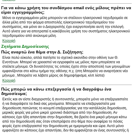
Για να κάνω χρήση του συνδέσμου email ενός μέλους πρέπει να
είμαι εγγεγραμμένος;
Μόνο οι εγγεγραμμένοι μέλη μπορούν να στείλουν ηλεκτρονικό ταχυδρομείο σε
άλλα μέλη από την φόρμα αποστολής ηλεκτρονικού ταχυδρομείου του
συστήματος, και μόνο αν ο Διαχειριστής έχει ενεργοποιήσει αυτή την επιλογή.
Αυτό γίνετε για να αποτραπεί η κακόβουλη χρήση του συστήματος ηλεκτρονικού
ταχυδρομείου από ανώνυμα μέλη.
Κορυφή
Ζητήματα Δημοσίευσης
Πώς αναρτώ ένα θέμα στην Δ. Συζήτηση;
Είναι πολύ εύκολο, απλά πατήστε το σχετικό εικονίδιο στην οθόνη των Θ.
Ενοτήτων. Μπορεί να χρειαστεί να εγγραφείτε ως μέλος πριν μπορέσετε να
στείλετε μήνυμα. Οι δυνατότητες τις οποίες έχετε στην αποστολή των μηνυμάτων
εμφανίζονται στο κάτω τμήμα της οθόνης π.χ. (στη Μπορείτε να αναρτήσετε νέο
μήνυμα , Μπορείτε να λάβετε μέρος σε δημοψήφισμα, κλπ λίστα)
Κορυφή
Πώς μπορώ να κάνω επεξεργασία ή να διαγράψω ένα
δημοσίευμα;
Εκτός και αν είστε διαχειριστής ή συντονιστής, μπορείτε μόνο να επεξεργαστείτε
ή να διαγράψετε τα δικά σας μηνύματα. Μπορείτε να επεξεργαστείτε μια
δημοσίευση πατώντας το κουμπί επεξεργασίας για την κατάλληλη δημοσίευση,
μερικές φορές για μόνο μικρό χρονικό διάστημα από την δημοσίευση. Αν
κάποιος έχει ήδη απαντήσει στην δημοσίεση, θα βρείτε ένα μικρό μήνυμα κάτω
από την δημοσίευσή σας όταν επιστρέψετε στο θέμα που αναφέρει το πόσες
φορές έχετε επεξεργαστεί την δημοσίευση με ημερομηνία και ώρα. Αυτό μόνο
εμφανίζετε αν κάποιος έχει απαντήσει, δεν θα εμφανίζεται αν ένας συντονιστής ή