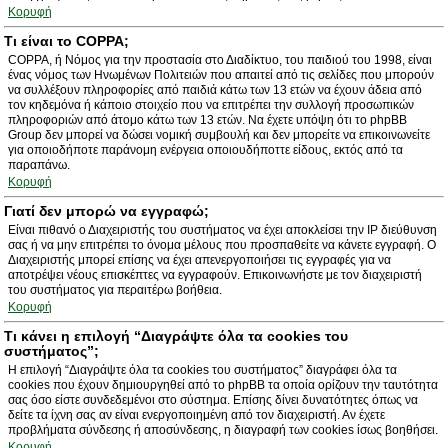
Κορυφή
Τι είναι το COPPA;
COPPA, ή Νόμος για την προστασία στο Διαδίκτυο, του παιδιού του 1998, είναι
ένας νόμος των Ηνωμένων Πολιτειών που απαιτεί από τις σελίδες που μπορούν
να συλλέξουν πληροφορίες από παιδιά κάτω των 13 ετών να έχουν άδεια από
τον κηδεμόνα ή κάποιο στοιχείο που να επιτρέπει την συλλογή προσωπικών
πληροφοριών από άτομο κάτω των 13 ετών. Να έχετε υπόψη ότι το phpBB
Group δεν μπορεί να δώσει νομική συμβουλή και δεν μπορείτε να επικοινωνείτε
για οποιοδήποτε παράνομη ενέργεια οποιουδήποττε είδους, εκτός από τα
παραπάνω.
Κορυφή
Γιατί δεν μπορώ να εγγραφώ;
Είναι πιθανό ο Διαχειριστής του συστήματος να έχει αποκλείσει την IP διεύθυνση
σας ή να μην επιτρέπει το όνομα μέλους που προσπαθείτε να κάνετε εγγραφή. Ο
Διαχειριστής μπορεί επίσης να έχει απενεργοποιήσει τις εγγραφές για να
αποτρέψει νέους επισκέπτες να εγγραφούν. Επικοινωνήστε με τον διαχειριστή
του συστήματος για περαιτέρω βοήθεια.
Κορυφή
Τι κάνει η επιλογή “Διαγράψτε όλα τα cookies του
συστήματος”;
Η επιλογή “Διαγράψτε όλα τα cookies του συστήματος” διαγράφει όλα τα
cookies που έχουν δημιουργηθεί από το phpBB τα οποία ορίζουν την ταυτότητα
σας όσο είστε συνδεδεμένοι στο σύστημα. Επίσης δίνει δυνατότητες όπως να
δείτε τα ίχνη σας αν είναι ενεργοποιημένη από τον διαχειριστή. Αν έχετε
προβλήματα σύνδεσης ή αποσύνδεσης, η διαγραφή των cookies ίσως βοηθήσει.
Κορυφή