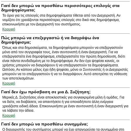
Γιατί δεν μπορώ να προσθέσω περισσότερες επιλογές στα
δημοψηφίσματα;
Το όριο για τις επιλογές στα δημοψηφίσματα τίθεται από τον Διαχειριστή. Αν
νομίζετε ότι χρειάζονται περισσότερες επιλογές στο δικό σας δημοψήφισμα,
επικοινωνήστε με τον Διαχειριστή του συστήματος.
Κορυφή
Πώς μπορώ να επεξεργαστώ ή να διαγράψω ένα
δημοψήφισμα;
Όπως και στα δημοσιεύματα, τα δημοψηφίσματα μπορούν να επεξεργαστούν
μόνο από τον συγγραφέα τους, έναν συντονιστή ή έναν Διαχειριστή. Για να
επεξεργαστείτε ένα δημοψήφισμα, επεξεργαστείτε την πρώτη δημοσίευση, διότι
είναι πάντα συνδεδεμένη με το δημοψήφισμα. Αν δεν έχει ψηφίσει κανείς, οι
χρήστες μπορούν να διαγράψουν ή να επεξεργαστούν τα δημοψηφίσματα.
Ωστόσο, Αν κάποιο μέλος έχει ήδη ψηφίσει, μόνο οι Συντονιστές ή οι Διαχειριστές
μπορούν να το επεξεργαστούν ή να το διαγράψουν. Αυτό αποτρέπει τη νόθευση
των αποτελεσμάτων.
Κορυφή
Γιατί δεν έχω πρόσβαση σε μια Δ. Συζήτηση;
Μερικές Δ. Συζητήσεις είναι αποκλειστικές για συγκεκριμένα μέλη ή ομάδες. Για
να δείτε, να διαβάσετε, να απαντήσετε ή για οποιαδήποτε άλλη ενέργεια
χρειάζεστε ειδική άδεια. Επικοινωνήστε με έναν συντονιστή ή έναν διαχειριστή για
να λάβατε την άδεια.
Κορυφή
Γιατί δεν μπορώ να προσθέσω συνημμένα;
Ο διαχειριστής του συστήματος μπορεί να έχει απαγορεύσει τα συνημμένα στη