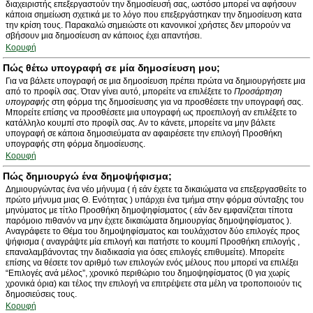
διαχειριστής επεξεργαστούν την δημοσίευσή σας, ωστόσο μπορεί να αφήσουν
κάποια σημείωση σχετικά με το λόγο που επεξεργάστηκαν την δημοσίευση κατα
την κρίση τους. Παρακαλώ σημειώστε οτι κανονικοί χρήστες δεν μπορούν να
σβήσουν μια δημοσίευση αν κάποιος έχει απαντήσει.
Κορυφή
Πώς θέτω υπογραφή σε μία δημοσίευση μου;
Για να βάλετε υπογραφή σε μια δημοσίευση πρέπει πρώτα να δημιουργήσετε μια
από το προφίλ σας. Όταν γίνει αυτό, μπορείτε να επιλέξετε το
Προσάρτηση
υπογραφής
στη φόρμα της δημοσίευσης για να προσθέσετε την υπογραφή σας.
Μπορείτε επίσης να προσθέσετε μια υπογραφή ως προεπιλογή αν επιλέξετε το
κατάλληλο κουμπί στο προφίλ σας. Αν το κάνετε, μπορείτε να μην βάλετε
υπογραφή σε κάποια δημοσιεύματα αν αφαιρέσετε την επιλογή Προσθήκη
υπογραφής στη φόρμα δημοσίευσης.
Κορυφή
Πώς δημιουργώ ένα δημοψήφισμα;
Δημιουργώντας ένα νέο μήνυμα ( ή εάν έχετε τα δικαιώματα να επεξεργασθείτε το
πρώτο μήνυμα μιας Θ. Ενότητας ) υπάρχει ένα τμήμα στην φόρμα σύνταξης του
μηνύματος με τίτλο Προσθήκη δημοψηφίσματος ( εάν δεν εμφανίζεται τίποτα
παρόμοιο πιθανόν να μην έχετε δικαιώματα δημιουργίας δημοψηφίσματος ).
Αναγράφετε το Θέμα του δημοψηφίσματος και τουλάχιστον δύο επιλογές προς
ψήφισμα ( αναγράψτε μία επιλογή και πατήστε το κουμπί Προσθήκη επιλογής ,
επαναλαμβάνοντας την διαδικασία για όσες επιλογές επιθυμείτε). Μπορείτε
επίσης να θέσετε τον αριθμό των επιλογών ενός μέλους που μπορεί να επιλέξει
“Επιλογές ανά μέλος”, χρονικό περιθώριο του δημοψηφίσματος (0 για χωρίς
χρονικά όρια) και τέλος την επιλογή να επιτρέψετε στα μέλη να τροποποιούν τις
δημοσιεύσεις τους.
Κορυφή