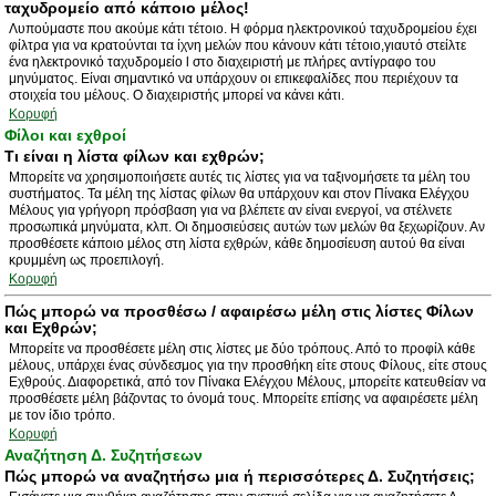
ταχυδρομείο από κάποιο μέλος!
Λυπούμαστε που ακούμε κάτι τέτοιο. Η φόρμα ηλεκτρονικού ταχυδρομείου έχει
φίλτρα για να κρατούνται τα ίχνη μελών που κάνουν κάτι τέτοιο,γιαυτό στείλτε
ένα ηλεκτρονικό ταχυδρομείο l στο διαχειριστή με πλήρες αντίγραφο του
μηνύματος. Είναι σημαντικό να υπάρχουν οι επικεφαλίδες που περιέχουν τα
στοιχεία του μέλους. Ο διαχειριστής μπορεί να κάνει κάτι.
Κορυφή
Φίλοι και εχθροί
Τι είναι η λίστα φίλων και εχθρών;
Μπορείτε να χρησιμοποιήσετε αυτές τις λίστες για να ταξινομήσετε τα μέλη του
συστήματος. Τα μέλη της λίστας φίλων θα υπάρχουν και στον Πίνακα Ελέγχου
Μέλους για γρήγορη πρόσβαση για να βλέπετε αν είναι ενεργοί, να στέλνετε
προσωπικά μηνύματα, κλπ. Οι δημοσιεύσεις αυτών των μελών θα ξεχωρίζουν. Αν
προσθέσετε κάποιο μέλος στη λίστα εχθρών, κάθε δημοσίευση αυτού θα είναι
κρυμμένη ως προεπιλογή.
Κορυφή
Πώς μπορώ να προσθέσω / αφαιρέσω μέλη στις λίστες Φίλων
και Εχθρών;
Μπορείτε να προσθέσετε μέλη στις λίστες με δύο τρόπους. Από το προφίλ κάθε
μέλους, υπάρχει ένας σύνδεσμος για την προσθήκη είτε στους Φίλους, είτε στους
Εχθρούς. Διαφορετικά, από τον Πίνακα Ελέγχου Μέλους, μπορείτε κατευθείαν να
προσθέσετε μέλη βάζοντας το όνομά τους. Μπορείτε επίσης να αφαιρέσετε μέλη
με τον ίδιο τρόπο.
Κορυφή
Αναζήτηση Δ. Συζητήσεων
Πώς μπορώ να αναζητήσω μια ή περισσότερες Δ. Συζητήσεις;