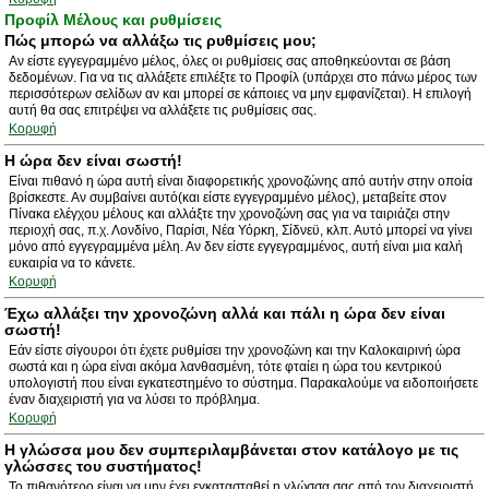
Προφίλ Μέλους και ρυθμίσεις
Πώς μπορώ να αλλάξω τις ρυθμίσεις μου;
Αν είστε εγγεγραμμένο μέλος, όλες οι ρυθμίσεις σας αποθηκεύονται σε βάση
δεδομένων. Για να τις αλλάξετε επιλέξτε το Προφίλ (υπάρχει στο πάνω μέρος των
περισσότερων σελίδων αν και μπορεί σε κάποιες να μην εμφανίζεται). Η επιλογή
αυτή θα σας επιτρέψει να αλλάξετε τις ρυθμίσεις σας.
Κορυφή
Η ώρα δεν είναι σωστή!
Είναι πιθανό η ώρα αυτή είναι διαφορετικής χρονοζώνης από αυτήν στην οποία
βρίσκεστε. Αν συμβαίνει αυτό(και είστε εγγεγραμμένο μέλος), μεταβείτε στον
Πίνακα ελέγχου μέλους και αλλάξτε την χρονοζώνη σας για να ταιριάζει στην
περιοχή σας, π.χ. Λονδίνο, Παρίσι, Νέα Υόρκη, Σίδνεϋ, κλπ. Αυτό μπορεί να γίνει
μόνο από εγγεγραμμένα μέλη. Αν δεν είστε εγγεγραμμένος, αυτή είναι μια καλή
ευκαιρία να το κάνετε.
Κορυφή
Έχω αλλάξει την χρονοζώνη αλλά και πάλι η ώρα δεν είναι
σωστή!
Εάν είστε σίγουροι ότι έχετε ρυθμίσει την χρονοζώνη και την Καλοκαιρινή ώρα
σωστά και η ώρα είναι ακόμα λανθασμένη, τότε φταίει η ώρα του κεντρικού
υπολογιστή που είναι εγκατεστημένο το σύστημα. Παρακαλούμε να ειδοποιήσετε
έναν διαχειριστή για να λύσει το πρόβλημα.
Κορυφή
Η γλώσσα μου δεν συμπεριλαμβάνεται στον κατάλογο με τις
γλώσσες του συστήματος!
Το πιθανότερο είναι να μην έχει εγκατασταθεί η γλώσσα σας από τον διαχειριστή.