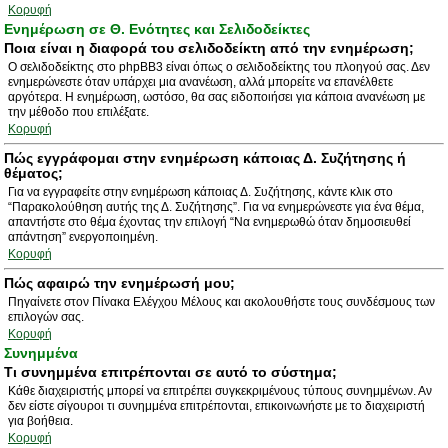
Κορυφή
Ενημέρωση σε Θ. Ενότητες και Σελιδοδείκτες
Ποια είναι η διαφορά του σελιδοδείκτη από την ενημέρωση;
Ο σελιδοδείκτης στο phpBB3 είναι όπως ο σελιδοδείκτης του πλοηγού σας. Δεν
ενημερώνεστε όταν υπάρχει μια ανανέωση, αλλά μπορείτε να επανέλθετε
αργότερα. Η ενημέρωση, ωστόσο, θα σας ειδοποιήσει για κάποια ανανέωση με
την μέθοδο που επιλέξατε.
Κορυφή
Πώς εγγράφομαι στην ενημέρωση κάποιας Δ. Συζήτησης ή
θέματος;
Για να εγγραφείτε στην ενημέρωση κάποιας Δ. Συζήτησης, κάντε κλικ στο
“Παρακολούθηση αυτής της Δ. Συζήτησης”. Για να ενημερώνεστε για ένα θέμα,
απαντήστε στο θέμα έχοντας την επιλογή “Να ενημερωθώ όταν δημοσιευθεί
απάντηση” ενεργοποιημένη.
Κορυφή
Πώς αφαιρώ την ενημέρωσή μου;
Πηγαίνετε στον Πίνακα Ελέγχου Μέλους και ακολουθήστε τους συνδέσμους των
επιλογών σας.
Κορυφή
Συνημμένα
Τι συνημμένα επιτρέπονται σε αυτό το σύστημα;
Κάθε διαχειριστής μπορεί να επιτρέπει συγκεκριμένους τύπους συνημμένων. Αν
δεν είστε σίγουροι τι συνημμένα επιτρέπονται, επικοινωνήστε με το διαχειριστή
για βοήθεια.
Κορυφή