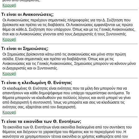
μόνο από διαχειριστές.
Κορυφή
Τι είναι οι Ανακοινώσεις;
Οι Ανακοινώσεις περιέχουν σημαντικές πληροφορίες για την Δ. Συζήτηση που
βρίσκεστε και πρέπει να τις διαβάσετε. Οι Ανακοινώσεις εμφανίζονται ως πρώτο
θέμα σε κάθε Δ. Συζήτηση που υπάρχουν. Όπως και με τις Γενικές Ανακοινώσεις,
έτσι και οι Ανακοινώσεις γίνονται από τους Διαχειριστές ή τους Συντονιστές.
Κορυφή
Τι είναι οι Σημειώσεις;
Οι Σημειώσεις βρίσκονται κάτω από τις ανακοινώσεις και μόνο στην πρώτη
σελίδα. Είναι σημαντικές και πρέπει να διαβάζονται. Όπως και με τις
Ανακοινώσεις και τις Γενικές Ανακοινώσεις, Σημειώσεις μπορούν να κάνουν μόνο
οι Διαχειριστές και οι Συντονιστές.
Κορυφή
Τι είναι η κλειδωμένη Θ. Ενότητα;
Οι κλειδωμένες Θ. Ενότητες είναι ενότητες που τα μέλη δεν μπορούν πια να
απαντήσουν και κάθε δημοψήφισμα που υπάρχει τερματίστηκε αυτόματα. Τα
θέματα μπορούν να κλειδωθούν για πολλούς λόγους και αυτό μπορεί να γίνει
από διαχειριστή ή συντονιστή. Ίσως να μπορείτε και σεις να κλειδώσετε τις
ενότητες σας, εξαρτάται από τον διαχειριστή.
Κορυφή
Τι είναι τα εικονίδια των Θ. Ενοτήτων;
Τα εικονίδια των Θ. Ενοτήτων είναι εικονίδια διαλεγμένα από τον συντάκτη του
θέματος και δείχνουν το χαρακτήρα του θέματος και το περιεχόμενό του. Η
ικανότητα να χρησιμοποιούν τέτοια εικονίδια οι χρήστες καθορίζετε από τον