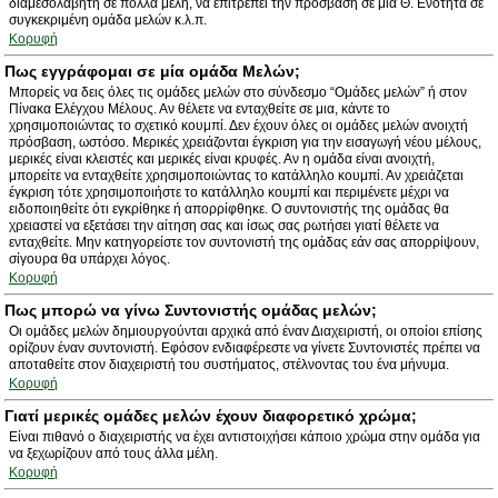
διαμεσολαβητή σε πολλά μέλη, να επιτρέπει την πρόσβαση σε μία Θ. Ενότητα σε
συγκεκριμένη ομάδα μελών κ.λ.π.
Κορυφή
Πως εγγράφομαι σε μία ομάδα Μελών;
Μπορείς να δεις όλες τις ομάδες μελών στο σύνδεσμο “Ομάδες μελών” ή στον
Πίνακα Ελέγχου Μέλους. Αν θέλετε να ενταχθείτε σε μια, κάντε το
χρησιμοποιώντας το σχετικό κουμπί. Δεν έχουν όλες οι ομάδες μελών ανοιχτή
πρόσβαση, ωστόσο. Μερικές χρειάζονται έγκριση για την εισαγωγή νέου μέλους,
μερικές είναι κλειστές και μερικές είναι κρυφές. Αν η ομάδα είναι ανοιχτή,
μπορείτε να ενταχθείτε χρησιμοποιώντας το κατάλληλο κουμπί. Αν χρειάζεται
έγκριση τότε χρησιμοποιήστε το κατάλληλο κουμπί και περιμένετε μέχρι να
ειδοποιηθείτε ότι εγκρίθηκε ή απορρίφθηκε. Ο συντονιστής της ομάδας θα
χρειαστεί να εξετάσει την αίτηση σας και ίσως σας ρωτήσει γιατί θέλετε να
ενταχθείτε. Μην κατηγορείστε τον συντονιστή της ομάδας εάν σας απορρίψουν,
σίγουρα θα υπάρχει λόγος.
Κορυφή
Πως μπορώ να γίνω Συντονιστής ομάδας μελών;
Οι ομάδες μελών δημιουργούνται αρχικά από έναν Διαχειριστή, οι οποίοι επίσης
ορίζουν έναν συντονιστή. Εφόσον ενδιαφέρεστε να γίνετε Συντονιστές πρέπει να
αποταθείτε στον διαχειριστή του συστήματος, στέλνοντας του ένα μήνυμα.
Κορυφή
Γιατί μερικές ομάδες μελών έχουν διαφορετικό χρώμα;
Είναι πιθανό ο διαχειριστής να έχει αντιστοιχήσει κάποιο χρώμα στην ομάδα για
να ξεχωρίζουν από τους άλλα μέλη.
Κορυφή