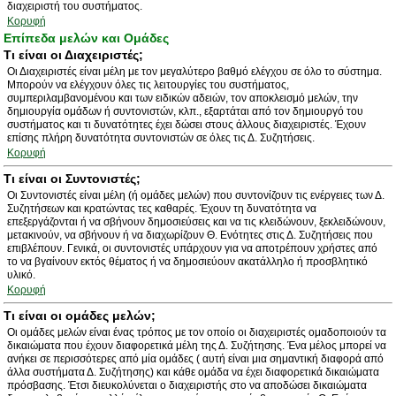
διαχειριστή του συστήματος.
Κορυφή
Επίπεδα μελών και Ομάδες
Τι είναι οι Διαχειριστές;
Οι Διαχειριστές είναι μέλη με τον μεγαλύτερο βαθμό ελέγχου σε όλο το σύστημα.
Μπορούν να ελέγχουν όλες τις λειτουργίες του συστήματος,
συμπεριλαμβανομένου και των ειδικών αδειών, τον αποκλεισμό μελών, την
δημιουργία ομάδων ή συντονιστών, κλπ., εξαρτάται από τον δημιουργό του
συστήματος και τι δυνατότητες έχει δώσει στους άλλους διαχειριστές. Έχουν
επίσης πλήρη δυνατότητα συντονιστών σε όλες τις Δ. Συζητήσεις.
Κορυφή
Τι είναι οι Συντονιστές;
Οι Συντονιστές είναι μέλη (ή ομάδες μελών) που συντονίζουν τις ενέργειες των Δ.
Συζητήσεων και κρατώντας τες καθαρές. Έχουν τη δυνατότητα να
επεξεργάζονται ή να σβήνουν δημοσιεύσεις και να τις κλειδώνουν, ξεκλειδώνουν,
μετακινούν, να σβήνουν ή να διαχωρίζουν Θ. Ενότητες στις Δ. Συζητήσεις που
επιβλέπουν. Γενικά, οι συντονιστές υπάρχουν για να αποτρέπουν χρήστες από
το να βγαίνουν εκτός θέματος ή να δημοσιεύουν ακατάλληλο ή προσβλητικό
υλικό.
Κορυφή
Τι είναι οι ομάδες μελών;
Οι ομάδες μελών είναι ένας τρόπος με τον οποίο οι διαχειριστές ομαδοποιούν τα
δικαιώματα που έχουν διαφορετικά μέλη της Δ. Συζήτησης. Ένα μέλος μπορεί να
ανήκει σε περισσότερες από μία ομάδες ( αυτή είναι μια σημαντική διαφορά από
άλλα συστήματα Δ. Συζήτησης) και κάθε ομάδα να έχει διαφορετικά δικαιώματα
πρόσβασης. Έτσι διευκολύνεται ο διαχειριστής στο να αποδώσει δικαιώματα