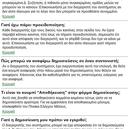
συγκεκριμένη Δ. Συζήτηση, ή πιθανόν μόνο συγκεκριμένες ομάδες μελών να
μπορούν να το κάνουν. Επικοινωνήστε με τον διαχειριστή του συστήματος αν
δεν είστε σίγουροι για το λόγο που δεν μπορείτε να προσθέσετε συνημμένο.
Κορυφή
Γιατί έχω πάρει προειδοποίηση;
Κάθε διαχειριστής έχει τους δικούς του κανόνες στην σελίδα του. Αν έχετε
παραβεί κάποιο κανόνα, τότε ίσως να πήρατε προειδοποίηση. σημειώστε ότι
αυτό είναι απόφαση του διαχειριστή, και το phpBB Group δεν έχει να κάνει με
αυτό. Επικοινωνήστε με τον διαχειριστή αν δεν είστε σίγουροι γιατί πήρατε
προειδοποίηση.
Κορυφή
Πώς μπορώ να αναφέρω δημοσιεύσεις σε έναν συντονιστή;
Αν ο διαχειριστής του συστήματος έχει ενεργοποιήσει αυτή την επιλογή, θα δείτε
ένα κουμπί αναφοράς στην πάνω μεριά του δημοσιεύματος που θέλετε να
αναφέρετε. Κάνοντας κλικ θα καθοδηγηθείτε για τις απαιτούμενες ενέργειες για
την αναφορά.
Κορυφή
Τι είναι το κουμπί “Αποθήκευση” στην φόρμα δημοσίευσης;
Αυτό σας βοηθά να αποθηκεύσετε κομμάτια κειμένου ούτως ώστε να τα
δημοσιεύσετε αργότερα. Για να εμφανίσετε ένα αποθηκευμένο μήνυμα,
επισκεφθείτε τον Πίνακα Ελέγχου Μέλους.
Κορυφή
Γιατί η δημοσίευση μου πρέπει να εγκριθεί;
Ο διαχειριστής του συστήματος μπορεί να έχει αποφασίσει ότι τα δημοσιεύματα