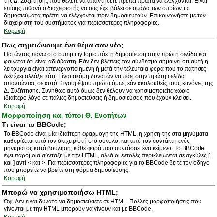
της Δ. Συζήτησης που θέλετε να απαντήσετε πρέπει πρώτα να ελέγχονται. Είναι
επίσης πιθανό ο διαχειριστής να σας έχει βάλει σε ομάδα των οποίων τα
δημοσιεύματα πρέπει να ελέγχονται πριν δημοσιευτούν. Επικοινωνήστε με τον
διαχειριστή του συστήματος για περισσότερες πληροφορίες.
Κορυφή
Πως σημειώνουμε ένα θέμα σαν νέο;
Πατώντας πάνω στο bump my topic πάει η δημοσίευση στην πρώτη σελίδα και
φαίνεται ότι είναι αδιάβαστη. Εάν δεν βλέπεις τον σύνδεσμο σημαίνει ότι αυτή η
λειτουργία είναι απενεργοποιημένη ή μετά την τελευταία φορά που το πάτησες
δεν έχει αλλάξει κάτι. Είναι ακόμη δυνατών να πάει στην πρώτη σελίδα
απαντώντας σε αυτό. Σιγουρέψου πρώτα όμως εάν ακολουθείς τους κανόνες της
Δ. Συζήτησης. Συνήθως αυτό όμως δεν θέλουν να χρησιμοποιείτε χωρίς
ιδιαίτερο λόγο σε παλιές δημοσιεύσεις ή δημοσιεύσεις που έχουν κλείσει.
Κορυφή
Μορφοποίηση και τύποι Θ. Ενοτήτων
Τι είναι το BBCode;
Το BBCode είναι μία ιδιαίτερη εφαρμογή της HTML, η χρήση της στα μηνύματα
καθορίζεται από τον διαχειριστή στο σύνολο, και από τον συντάκτη ενός
μηνύματος κατά βούληση, κάθε φορά που συντάσσει ένα κείμενο. Το BBCode
έχει παρόμοια σύνταξη με την HTML, αλλά οι εντολές περικλείωνται σε αγκύλες [
και ] αντί < και >. Για περισσότερες πληροφορίες για το BBCode δείτε τον οδηγό
που μπορείτε να βρείτε στη φόρμα δημοσίευσης.
Κορυφή
Μπορώ να χρησιμοποιήσω HTML;
Όχι. Δεν είναι δυνατό να δημοσιεύσετε σε HTML. Πολλές μορφοποιήσεις που
γίνονται με την HTML μπορούν να γίνουν και με BBCode.