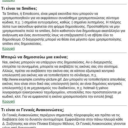
Κορυφή
Τι είναι τα Smilies;
Τα Smilies, ή Emoticons, είναι μικρά εικονίδια που μπορούν να
χρησιμοποιηθούν για να εκφράσουν συναίσθημα χρησιμοποιώντας σύντομο
κώδικα, π.χ. :) σημαίνει ευτυχισμένος, καθώς :( σημαίνει λυπημένος. Η πλήρης
λίστα των εικονιδίων φαίνεται στη φόρμα δημοσίευσης. Προσπαθήστε να μην
χρησιμοποιείτε πολύ τα smilies, διότι καθιστούν ένα δημοσίευμα ακατάλληλο για
ανάγνωση και ένας συντονιστής ίσως να επεξεργαστεί ή να σβήσει όλο το
δημοσίευμα. Ο διαχειριστής μπορεί να θέσει ένα μέγιστο όριο χρησιμοποίησης
smilies στις δημοσιεύσεις.
Κορυφή
Μπορώ να δημοσιεύω μια εικόνα;
Ναι, εικόνες μπορούν να υπάρχουν στις δημοσιεύσεις. Αν ο διαχειριστής
επιτρέπει τα συνημμένα, μπορείτε να ανεβάζετε τις εικόνες σας στο σύστημα.
Αλλιώς, πρέπει να ανεβάσετε την εικόνα σας σε κάποιο εξωτερικό κεντρικό
υπολογιστή για εικόνες και να τοποθετήσετε το σύνδεσμο, π.χ.
http://www.example.com/my-picture.gif. Δεν μπορείτε να τοποθετήσετε απευθείας
εικόνες που είναι στον δικό σας υπολογιστή (εκτός αν είναι δημόσιος κεντρικός
υπολογιστής) ή σε μηχανισμούς του διαδικτύου, π.χ. hotmail ή yahoo
λογαριασμοί ηλεκτρονικού ταχυδρομείου, ιστοσελίδες που προστατεύονται με
κωδικό, κλπ. Για να εμφανιστεί η εικόνα χρησιμοποιήστε την εντολή [img].
Κορυφή
Τι είναι οι Γενικές Ανακοινώσεις;
Οι Γενικές Ανακοινώσεις περιέχουν σημαντικές πληροφορίες και πρέπει να τις
διαβάσετε όσο το δυνατόν συντομότερα. Εμφανίζονται στην πάνω πλευρά κάθε
Δ. Συζήτησης και στον Πίνακα Ελέγχου Μέλους. Οι Γενικές Ανακοινώσεις γίνονται