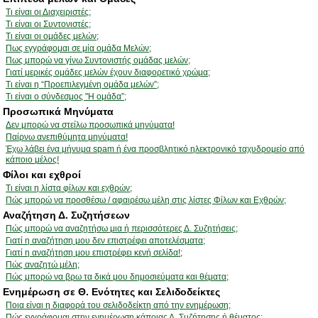
Τι είναι οι Διαχειριστές;
Τι είναι οι Συντονιστές;
Τι είναι οι ομάδες μελών;
Πως εγγράφομαι σε μία ομάδα Μελών;
Πως μπορώ να γίνω Συντονιστής ομάδας μελών;
Γιατί μερικές ομάδες μελών έχουν διαφορετικό χρώμα;
Τι είναι η “Προεπιλεγμένη ομάδα μελών”;
Τι είναι ο σύνδεσμος "Η ομάδα”;
Προσωπικά Μηνύματα
Δεν μπορώ να στείλω προσωπικά μηνύματα!
Παίρνω ανεπιθύμητα μηνύματα!
Έχω λάβει ένα μήνυμα spam ή ένα προσβλητικό ηλεκτρονικό ταχυδρομείο από
κάποιο μέλος!
Φίλοι και εχθροί
Τι είναι η λίστα φίλων και εχθρών;
Πώς μπορώ να προσθέσω / αφαιρέσω μέλη στις λίστες Φίλων και Εχθρών;
Αναζήτηση Δ. Συζητήσεων
Πώς μπορώ να αναζητήσω μια ή περισσότερες Δ. Συζητήσεις;
Γιατί η αναζήτηση μου δεν επιστρέφει αποτελέσματα;
Γιατί η αναζήτηση μου επιστρέφει κενή σελίδα!;
Πώς αναζητώ μέλη;
Πώς μπορώ να βρω τα δικά μου δημοσιεύματα και θέματα;
Ενημέρωση σε Θ. Ενότητες και Σελιδοδείκτες
Ποια είναι η διαφορά του σελιδοδείκτη από την ενημέρωση;
Πώς εγγράφομαι στην ενημέρωση κάποιας Δ. Συζήτησης ή θέματος;