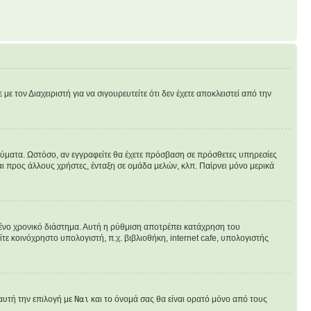
ε τον Διαχειριστή για να σιγουρευτείτε ότι δεν έχετε αποκλειστεί από την
ηνύματα. Ωστόσο, αν εγγραφείτε θα έχετε πρόσβαση σε πρόσθετες υπηρεσίες
ι προς άλλους χρήστες, ένταξη σε ομάδα μελών, κλπ. Παίρνει μόνο μερικά
νο χρονικό διάστημα. Αυτή η ρύθμιση αποτρέπει κατάχρηση του
ε κοινόχρηστο υπολογιστή, π.χ. βιβλιοθήκη, internet cafe, υπολογιστής
αυτή την επιλογή με
Ναι
και το όνομά σας θα είναι ορατό μόνο από τους