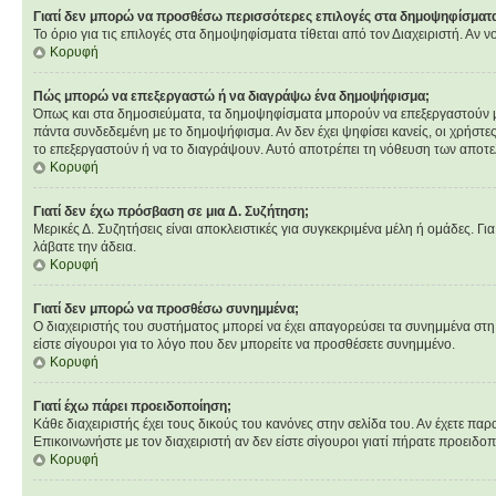
Γιατί δεν μπορώ να προσθέσω περισσότερες επιλογές στα δημοψηφίσματ
Το όριο για τις επιλογές στα δημοψηφίσματα τίθεται από τον Διαχειριστή. Αν 
Κορυφή
Πώς μπορώ να επεξεργαστώ ή να διαγράψω ένα δημοψήφισμα;
Όπως και στα δημοσιεύματα, τα δημοψηφίσματα μπορούν να επεξεργαστούν μόνο
πάντα συνδεδεμένη με το δημοψήφισμα. Αν δεν έχει ψηφίσει κανείς, οι χρήστ
το επεξεργαστούν ή να το διαγράψουν. Αυτό αποτρέπει τη νόθευση των αποτ
Κορυφή
Γιατί δεν έχω πρόσβαση σε μια Δ. Συζήτηση;
Μερικές Δ. Συζητήσεις είναι αποκλειστικές για συγκεκριμένα μέλη ή ομάδες. Για
λάβατε την άδεια.
Κορυφή
Γιατί δεν μπορώ να προσθέσω συνημμένα;
Ο διαχειριστής του συστήματος μπορεί να έχει απαγορεύσει τα συνημμένα στη
είστε σίγουροι για το λόγο που δεν μπορείτε να προσθέσετε συνημμένο.
Κορυφή
Γιατί έχω πάρει προειδοποίηση;
Κάθε διαχειριστής έχει τους δικούς του κανόνες στην σελίδα του. Αν έχετε παρ
Επικοινωνήστε με τον διαχειριστή αν δεν είστε σίγουροι γιατί πήρατε προειδο
Κορυφή