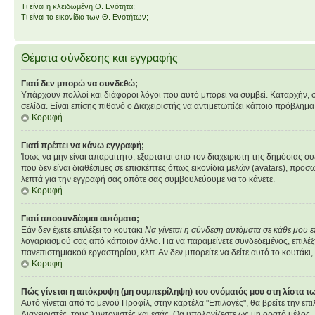
Τι είναι η κλειδωμένη Θ. Ενότητα;
Τι είναι τα εικονίδια των Θ. Ενοτήτων;
Θέματα σύνδεσης και εγγραφής
Γιατί δεν μπορώ να συνδεθώ;
Υπάρχουν πολλοί και διάφοροι λόγοι που αυτό μπορεί να συμβεί. Καταρχήν, σιγο
σελίδα. Είναι επίσης πιθανό ο Διαχειριστής να αντιμετωπίζει κάποιο πρόβλημα στ
Κορυφή
Γιατί πρέπει να κάνω εγγραφή;
Ίσως να μην είναι απαραίτητο, εξαρτάται από τον διαχειριστή της δημόσιας σ
που δεν είναι διαθέσιμες σε επισκέπτες όπως εικονίδια μελών (avatars), πρ
λεπτά για την εγγραφή σας οπότε σας συμβουλεύουμε να το κάνετε.
Κορυφή
Γιατί αποσυνδέομαι αυτόματα;
Εάν δεν έχετε επιλέξει το κουτάκι
Να γίνεται η σύνδεση αυτόματα σε κάθε μου 
λογαριασμού σας από κάποιον άλλο. Για να παραμείνετε συνδεδεμένος, επιλέξτ
πανεπιστημιακού εργαστηρίου, κλπ. Αν δεν μπορείτε να δείτε αυτό το κουτάκι, 
Κορυφή
Πώς γίνεται η απόκρυψη (μη συμπερίληψη) του ονόματός μου στη λίστα 
Αυτό γίνεται από το μενού Προφίλ, στην καρτέλα "Επιλογές", θα βρείτε την επ
Διαχειριστές, τους Συντονιστές και εσάς. Θα υπολογίζεστε ως μη ορατό μέλος.