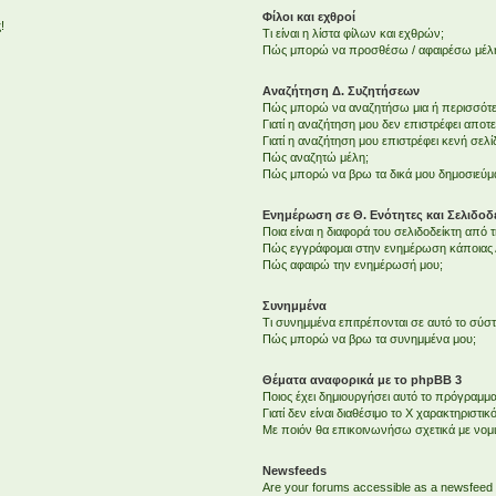
Φίλοι και εχθροί
!
Τι είναι η λίστα φίλων και εχθρών;
Πώς μπορώ να προσθέσω / αφαιρέσω μέλη 
Αναζήτηση Δ. Συζητήσεων
Πώς μπορώ να αναζητήσω μια ή περισσότερ
Γιατί η αναζήτηση μου δεν επιστρέφει αποτ
Γιατί η αναζήτηση μου επιστρέφει κενή σελί
Πώς αναζητώ μέλη;
Πώς μπορώ να βρω τα δικά μου δημοσιεύμα
Ενημέρωση σε Θ. Ενότητες και Σελιδοδε
Ποια είναι η διαφορά του σελιδοδείκτη από
Πώς εγγράφομαι στην ενημέρωση κάποιας Δ
Πώς αφαιρώ την ενημέρωσή μου;
Συνημμένα
Τι συνημμένα επιτρέπονται σε αυτό το σύσ
Πώς μπορώ να βρω τα συνημμένα μου;
Θέματα αναφορικά με το phpBB 3
Ποιος έχει δημιουργήσει αυτό το πρόγραμμα
Γιατί δεν είναι διαθέσιμο το Χ χαρακτηριστικό
Με ποιόν θα επικοινωνήσω σχετικά με νομ
Newsfeeds
Are your forums accessible as a newsfeed