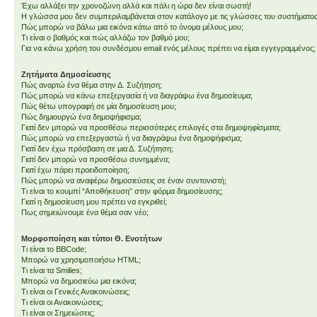
Έχω αλλάξει την χρονοζώνη αλλά και πάλι η ώρα δεν είναι σωστή!
Η γλώσσα μου δεν συμπεριλαμβάνεται στον κατάλογο με τις γλώσσες του συστήματος
Πώς μπορώ να βάλω μια εικόνα κάτω από το όνομα μέλους μου;
Τι είναι ο βαθμός και πώς αλλάζω τον βαθμό μου;
Για να κάνω χρήση του συνδέσμου email ενός μέλους πρέπει να είμαι εγγεγραμμένος;
Ζητήματα Δημοσίευσης
Πώς αναρτώ ένα θέμα στην Δ. Συζήτηση;
Πώς μπορώ να κάνω επεξεργασία ή να διαγράψω ένα δημοσίευμα;
Πώς θέτω υπογραφή σε μία δημοσίευση μου;
Πώς δημιουργώ ένα δημοψήφισμα;
Γιατί δεν μπορώ να προσθέσω περισσότερες επιλογές στα δημοψηφίσματα;
Πώς μπορώ να επεξεργαστώ ή να διαγράψω ένα δημοψήφισμα;
Γιατί δεν έχω πρόσβαση σε μια Δ. Συζήτηση;
Γιατί δεν μπορώ να προσθέσω συνημμένα;
Γιατί έχω πάρει προειδοποίηση;
Πώς μπορώ να αναφέρω δημοσιεύσεις σε έναν συντονιστή;
Τι είναι το κουμπί “Αποθήκευση” στην φόρμα δημοσίευσης;
Γιατί η δημοσίευση μου πρέπει να εγκριθεί;
Πως σημειώνουμε ένα θέμα σαν νέο;
Μορφοποίηση και τύποι Θ. Ενοτήτων
Τι είναι το BBCode;
Μπορώ να χρησιμοποιήσω HTML;
Τι είναι τα Smilies;
Μπορώ να δημοσιεύω μια εικόνα;
Τι είναι οι Γενικές Ανακοινώσεις;
Τι είναι οι Ανακοινώσεις;
Τι είναι οι Σημειώσεις;