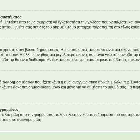
 συστήματος!
τή. Ζητείστε από τον διαχειριστή να εγκαταστήσει την γλώσσα που χρειάζεστε, και ε
ς απευθυνθείτε στις σελίδες του phpBB Group (υπάρχει παραπομπή στο τέλος κάθε 
ρήστη όταν βλέπει δημοσιεύσεις. Η μία από αυτές μπορεί να είναι μία εικόνα που 
υζητήσεων. Η άλλη, συνήθως μια μεγαλύτερη εικόνα, που είναι γνωστή σαν άβαταρ κα
α άβαταρ θα είναι διαθέσιμα. Αν δεν μπορείτε να χρησιμοποιήσετε τα άβαταρ, επικοιν
ων δημοσιεύσεων που έχετε κάνει ή είναι αναγνωριστικό ειδικών μελών, π.χ. Συντονι
ν κάνετε άσκοπες δημοσιεύσεις μόνο και μόνο για να αυξήσετε το βαθμό σας. Τα περι
εγραμμένος;
 άλλα μέλη από την φόρμα αποστολής ηλεκτρονικού ταχυδρομείου του συστήματος, κα
μείου από ανώνυμα μέλη.