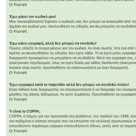
Κορυφή
Έχω χάσει τον κωδικό μου!
Μην πανικοβάλλεστε! Εφόσον ο κωδικός σας δεν μπορεί να ανασυρθεί από την β
ξεχάσει τον κωδικό μου
. Ακολουθήστε τις οδηγίες και θα μπορείτε να συνδεθεί
Κορυφή
Έχω κάνει εγγραφή, αλλά δεν μπορώ να συνδεθώ!
Πρώτα, ελέγξτε το όνομα μέλους και τον κωδικό. Αν είναι σωστά, τότε ένα από
πρέπει να ακολουθήσετε τις οδηγίες που έχετε λάβει. Ή να έχετε μόλις εγγραφ
διαχειριστή προκειμένου να μπορέσετε να συνδεθείτε. Μετά την εγγραφή σας, π
ηλεκτρονικό ταχυδρομείο, ίσως να έχετε δώσει μια λάθος διεύθυνση ηλεκτρονι
δώσατε είναι σωστό, προσπαθήστε να επικοινωνήσετε με έναν διαχειριστή.
Κορυφή
Έχω εγγραφεί κατά το παρελθόν αλλά δεν μπορώ να συνδεθώ πλέον!
Είναι πιθανό ένας διαχειριστής να απενεργοποίησε ή να διέγραψε τον λογαρι
μέγεθος της βάσης δεδομένων. Αν αυτό συμβαίνει, Προσπαθήστε να εγγραφείτε 
Κορυφή
Τι είναι το COPPA;
COPPA, ή Νόμος για την προστασία στο Διαδίκτυο, του παιδιού του 1998, εί
τον κηδεμόνα ή κάποιο στοιχείο που να επιτρέπει την συλλογή προσωπικών π
οποιοδήποτε παράνομη ενέργεια οποιουδήποττε είδους, εκτός από τα παραπ
Κορυφή