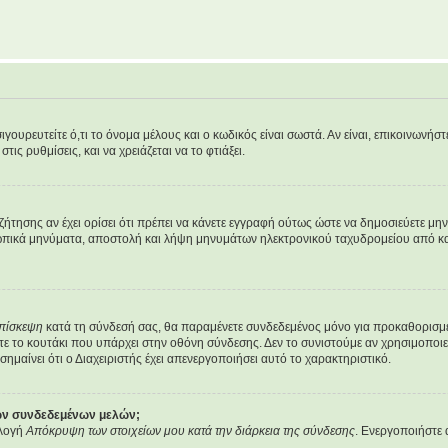
υρευτείτε ό,τι το όνομα μέλους και ο κωδικός είναι σωστά. Αν είναι, επικοινωνήστε μ
ις ρυθμίσεις, και να χρειάζεται να το φτιάξει.
υζήτησης αν έχει ορίσει ότι πρέπει να κάνετε εγγραφή ούτως ώστε να δημοσιεύετε μ
οσωπικά μηνύματα, αποστολή και λήψη μηνυμάτων ηλεκτρονικού ταχυδρομείου από κα
επίσκεψη
κατά τη σύνδεσή σας, θα παραμένετε συνδεδεμένος μόνο για προκαθορισμέ
ε το κουτάκι που υπάρχει στην οθόνη σύνδεσης. Δεν το συνιστούμε αν χρησιμοποιείτ
σημαίνει ότι ο Διαχειριστής έχει απενεργοποιήσει αυτό το χαρακτηριστικό.
των συνδεδεμένων μελών;
ιλογή
Απόκρυψη των στοιχείων μου κατά την διάρκεια της σύνδεσης
. Ενεργοποιήστε 