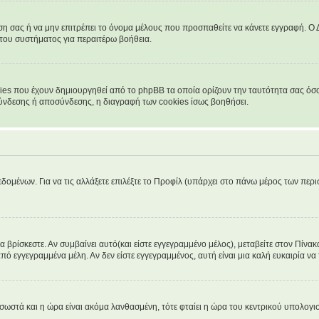
νση σας ή να μην επιτρέπει το όνομα μέλους που προσπαθείτε να κάνετε εγγραφή. Ο Δ
 του συστήματος για περαιτέρω βοήθεια.
ies που έχουν δημιουργηθεί από το phpBB τα οποία ορίζουν την ταυτότητα σας όσο 
 σύνδεσης ή αποσύνδεσης, η διαγραφή των cookies ίσως βοηθήσει.
δομένων. Για να τις αλλάξετε επιλέξτε το Προφίλ (υπάρχει στο πάνω μέρος των περι
βρίσκεστε. Αν συμβαίνει αυτό(και είστε εγγεγραμμένο μέλος), μεταβείτε στον Πίνακα
από εγγεγραμμένα μέλη. Αν δεν είστε εγγεγραμμένος, αυτή είναι μια καλή ευκαιρία να 
α σωστά και η ώρα είναι ακόμα λανθασμένη, τότε φταίει η ώρα του κεντρικού υπολογ