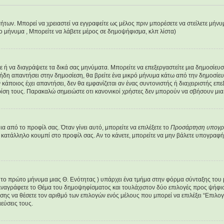
τήτων. Μπορεί να χρειαστεί να εγγραφείτε ως μέλος πριν μπορέσετε να στείλετε μήν
έο μήνυμα , Μπορείτε να λάβετε μέρος σε δημοψήφισμα, κλπ λίστα)
είτε ή να διαγράψετε τα δικά σας μηνύματα. Μπορείτε να επεξεργαστείτε μια δημοσίε
 ήδη απαντήσει στην δημοσίεση, θα βρείτε ένα μικρό μήνυμα κάτω από την δημοσίευ
ν κάποιος έχει απαντήσει, δεν θα εμφανίζεται αν ένας συντονιστής ή διαχειριστής 
ρίση τους. Παρακαλώ σημειώστε οτι κανονικοί χρήστες δεν μπορούν να σβήσουν μια 
 από το προφίλ σας. Όταν γίνει αυτό, μπορείτε να επιλέξετε το
Προσάρτηση υπογ
 κατάλληλο κουμπί στο προφίλ σας. Αν το κάνετε, μπορείτε να μην βάλετε υπογρα
ε το πρώτο μήνυμα μιας Θ. Ενότητας ) υπάρχει ένα τμήμα στην φόρμα σύνταξης του
Αναγράφετε το Θέμα του δημοψηφίσματος και τουλάχιστον δύο επιλογές προς ψήφισ
ίσης να θέσετε τον αριθμό των επιλογών ενός μέλους που μπορεί να επιλέξει “Επιλο
εύσεις τους.