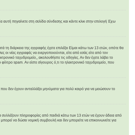
α αυτή πηγαίνετε στη σελίδα σύνδεσης και κάντε κλικ στην επιλογή
Έχω
ά τη διάρκεια της εγγραφής έχετε επιλέξει Είμαι κάτω των 13 ετών, οπότε θα
ς οι νέες εγγραφές να ενεργοποιούνται, είτε από εσάς είτε από τον
τρονικό ταχυδρομείο,, ακολουθήστε τις οδηγίες. Αν δεν έχετε λάβει το
 φίλτρο spam. Αν είστε σίγουρος ό,τι το ηλεκτρονικό ταχυδρομείο, που
που δεν έχουν ανταλλάξει μηνύματα για πολύ καιρό για να μειώσουν το
να συλλέξουν πληροφορίες από παιδιά κάτω των 13 ετών να έχουν άδεια από
πορεί να δώσει νομική συμβουλή και δεν μπορείτε να επικοινωνείτε για