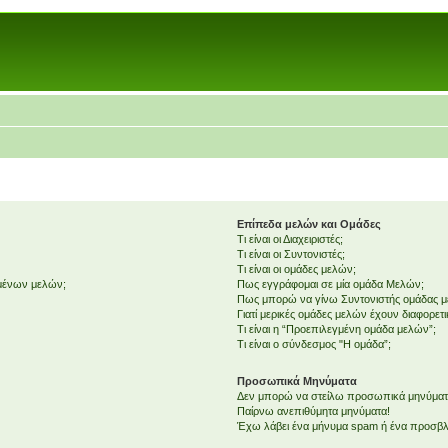
Επίπεδα μελών και Ομάδες
Τι είναι οι Διαχειριστές;
Τι είναι οι Συντονιστές;
Τι είναι οι ομάδες μελών;
εμένων μελών;
Πως εγγράφομαι σε μία ομάδα Μελών;
Πως μπορώ να γίνω Συντονιστής ομάδας 
Γιατί μερικές ομάδες μελών έχουν διαφορετ
Τι είναι η “Προεπιλεγμένη ομάδα μελών”;
Τι είναι ο σύνδεσμος "Η ομάδα”;
Προσωπικά Μηνύματα
Δεν μπορώ να στείλω προσωπικά μηνύματ
Παίρνω ανεπιθύμητα μηνύματα!
Έχω λάβει ένα μήνυμα spam ή ένα προσβλη