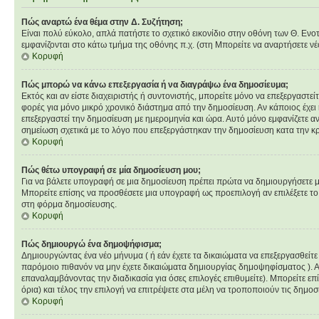
Πώς αναρτώ ένα θέμα στην Δ. Συζήτηση;
Είναι πολύ εύκολο, απλά πατήστε το σχετικό εικονίδιο στην οθόνη των Θ. Ενο
εμφανίζονται στο κάτω τμήμα της οθόνης π.χ. (στη Μπορείτε να αναρτήσετε ν
Κορυφή
Πώς μπορώ να κάνω επεξεργασία ή να διαγράψω ένα δημοσίευμα;
Εκτός και αν είστε διαχειριστής ή συντονιστής, μπορείτε μόνο να επεξεργαστ
φορές για μόνο μικρό χρονικό διάστημα από την δημοσίευση. Αν κάποιος έχει
επεξεργαστεί την δημοσίευση με ημερομηνία και ώρα. Αυτό μόνο εμφανίζετε α
σημείωση σχετικά με το λόγο που επεξεργάστηκαν την δημοσίευση κατα την κ
Κορυφή
Πώς θέτω υπογραφή σε μία δημοσίευση μου;
Για να βάλετε υπογραφή σε μια δημοσίευση πρέπει πρώτα να δημιουργήσετε μια
Μπορείτε επίσης να προσθέσετε μια υπογραφή ως προεπιλογή αν επιλέξετε το
στη φόρμα δημοσίευσης.
Κορυφή
Πώς δημιουργώ ένα δημοψήφισμα;
Δημιουργώντας ένα νέο μήνυμα ( ή εάν έχετε τα δικαιώματα να επεξεργασθείτ
παρόμοιο πιθανόν να μην έχετε δικαιώματα δημιουργίας δημοψηφίσματος ). 
επαναλαμβάνοντας την διαδικασία για όσες επιλογές επιθυμείτε). Μπορείτε επ
όρια) και τέλος την επιλογή να επιτρέψετε στα μέλη να τροποποιούν τις δημοσι
Κορυφή