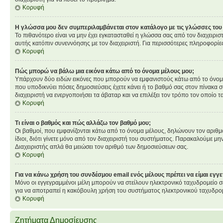
Κορυφή
Η γλώσσα μου δεν συμπεριλαμβάνεται στον κατάλογο με τις γλώσσες του
Το πιθανότερο είναι να μην έχει εγκατασταθεί η γλώσσα σας από τον διαχειρισ
αυτής κατόπιν συνεννόησης με τον διαχειριστή. Για περισσότερες πληροφορίε
Κορυφή
Πώς μπορώ να βάλω μια εικόνα κάτω από το όνομα μέλους μου;
Υπάρχουν δύο ειδών εικόνες που μπορούν να εμφανιστούς κάτω από το όνομα χ
που υποδικνύει πόσες δημοσιεύσεις έχετε κάνει ή το βαθμό σας στον πίνακα σ
διαχειριστή να ενεργοποιήσει τα άβαταρ και να επιλέξει τον τρόπο τον οποίο τ
Κορυφή
Τι είναι ο βαθμός και πώς αλλάζω τον βαθμό μου;
Οι βαθμοί, που εμφανίζονται κάτω από το όνομα μέλους, δηλώνουν τον αριθμό τ
ίδιοι, διότι γίνετε μόνο από τον διαχειριστή του συστήματος. Παρακαλούμε μη
Διαχειριστής απλά θα μειώσει τον αριθμό των δημοσιεύσεων σας.
Κορυφή
Για να κάνω χρήση του συνδέσμου email ενός μέλους πρέπει να είμαι εγγ
Μόνο οι εγγεγραμμένοι μέλη μπορούν να στείλουν ηλεκτρονικό ταχυδρομείο σε
για να αποτραπεί η κακόβουλη χρήση του συστήματος ηλεκτρονικού ταχυδρο
Κορυφή
Ζητήματα Δημοσίευσης