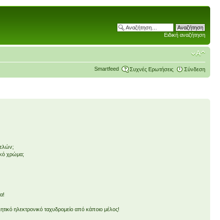
Ειδική αναζήτηση
Smartfeed
Συχνές Ερωτήσεις
Σύνδεση
μελών;
ικό χρώμα;
α!
τικό ηλεκτρονικό ταχυδρομείο από κάποιο μέλος!