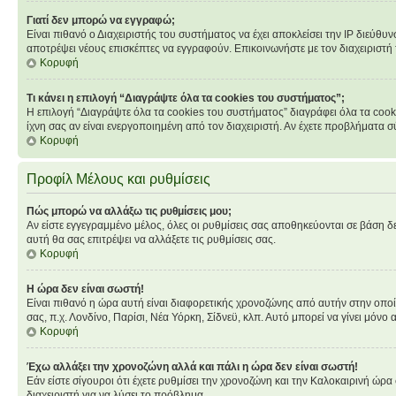
Γιατί δεν μπορώ να εγγραφώ;
Είναι πιθανό ο Διαχειριστής του συστήματος να έχει αποκλείσει την IP διεύθυ
αποτρέψει νέους επισκέπτες να εγγραφούν. Επικοινωνήστε με τον διαχειριστή
Κορυφή
Τι κάνει η επιλογή “Διαγράψτε όλα τα cookies του συστήματος”;
Η επιλογή “Διαγράψτε όλα τα cookies του συστήματος” διαγράφει όλα τα cook
ίχνη σας αν είναι ενεργοποιημένη από τον διαχειριστή. Αν έχετε προβλήματα
Κορυφή
Προφίλ Μέλους και ρυθμίσεις
Πώς μπορώ να αλλάξω τις ρυθμίσεις μου;
Αν είστε εγγεγραμμένο μέλος, όλες οι ρυθμίσεις σας αποθηκεύονται σε βάση δε
αυτή θα σας επιτρέψει να αλλάξετε τις ρυθμίσεις σας.
Κορυφή
Η ώρα δεν είναι σωστή!
Είναι πιθανό η ώρα αυτή είναι διαφορετικής χρονοζώνης από αυτήν στην οποία 
σας, π.χ. Λονδίνο, Παρίσι, Νέα Υόρκη, Σίδνεϋ, κλπ. Αυτό μπορεί να γίνει μόνο 
Κορυφή
Έχω αλλάξει την χρονοζώνη αλλά και πάλι η ώρα δεν είναι σωστή!
Εάν είστε σίγουροι ότι έχετε ρυθμίσει την χρονοζώνη και την Καλοκαιρινή ώρ
διαχειριστή για να λύσει το πρόβλημα.