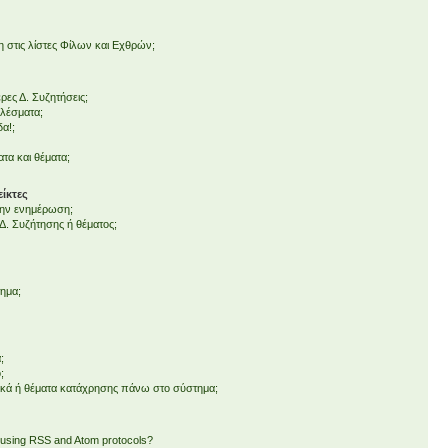
στις λίστες Φίλων και Εχθρών;
ες Δ. Συζητήσεις;
ελέσματα;
δα!;
τα και θέματα;
ίκτες
 την ενημέρωση;
. Συζήτησης ή θέματος;
τημα;
;
;
ικά ή θέματα κατάχρησης πάνω στο σύστημα;
 using RSS and Atom protocols?