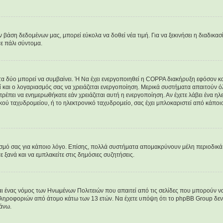
άση δεδομένων μας, μπορεί εύκολα να δοθεί νέα τιμή. Για να ξεκινήσει η διαδικασί
τε πάλι σύντομα.
 τα δύο μπορεί να συμβαίνει. Ή Να έχει ενεργοποιηθεί η COPPA διακήρυξη εφόσον κατ
εί και ο λογαριασμός σας να χρειάζεται ενεργοποίηση. Μερικά συστήματα απαιτούν όλε
ρέπει να ενημερωθήκατε εάν χρειάζεται αυτή η ενεργοποίηση. Αν έχετε λάβει ένα ηλεκ
κού ταχυδρομείου, ή το ηλεκτρονικό ταχυδρομείο, σας έχει μπλοκαριστεί από κάποιο
ασμό σας για κάποιο λόγο. Επίσης, πολλά συστήματα απομακρύνουν μέλη περιοδικά 
ξανά και να εμπλακείτε στις δημόσιες συζητήσεις.
ναι ένας νόμος των Ηνωμένων Πολιτειών που απαιτεί από τις σελίδες που μπορούν 
ληροφοριών από άτομο κάτω των 13 ετών. Να έχετε υπόψη ότι το phpBB Group δεν μ
άνω.