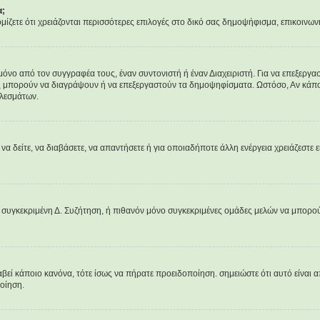
α;
νομίζετε ότι χρειάζονται περισσότερες επιλογές στο δικό σας δημοψήφισμα, επικοινων
 από τον συγγραφέα τους, έναν συντονιστή ή έναν Διαχειριστή. Για να επεξεργαστ
ες μπορούν να διαγράψουν ή να επεξεργαστούν τα δημοψηφίσματα. Ωστόσο, Αν κάποιο
ελεσμάτων.
 να δείτε, να διαβάσετε, να απαντήσετε ή για οποιαδήποτε άλλη ενέργεια χρειάζεστε ε
 συγκεκριμένη Δ. Συζήτηση, ή πιθανόν μόνο συγκεκριμένες ομάδες μελών να μπορού
αβεί κάποιο κανόνα, τότε ίσως να πήρατε προειδοποίηση. σημειώστε ότι αυτό είναι α
ποίηση.