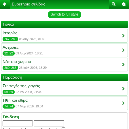
Ευρετήριο σελίδας
Switch to full style
Γενικα
Ιστορίες
267, 280
05 Αύγ 2026, 01:51
Ασχολίες
22, 22
09 Απρ 2024, 18:21
Νέα του χωριού
260, 266
26 Ιούλ 2026, 13:29
Παραδοση
Συνταγές της γιαγιάς
59, 59
22 Ιαν 2008, 21:34
Ήθη και έθιμα
74, 74
07 Μαρ 2016, 19:34
Σύνδεση