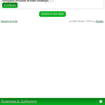
Αυτόματη σύνδεση σε κάθε επίσκεψη
Switch to full style
Hosting by Cyb
phpBB Mobile / SEO by
Artodia
.
Ευρετήριο Δ. Συζήτησης