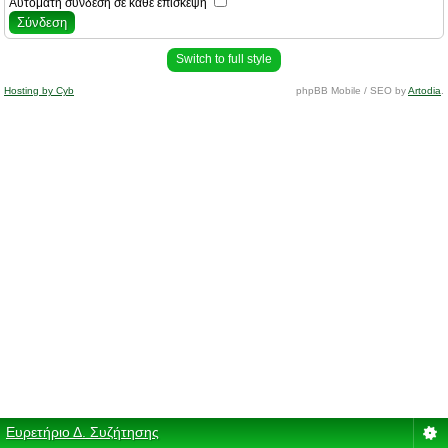
Αυτόματη σύνδεση σε κάθε επίσκεψη
Switch to full style
Hosting by Cyb
phpBB Mobile / SEO by
Artodia
.
Ευρετήριο Δ. Συζήτησης