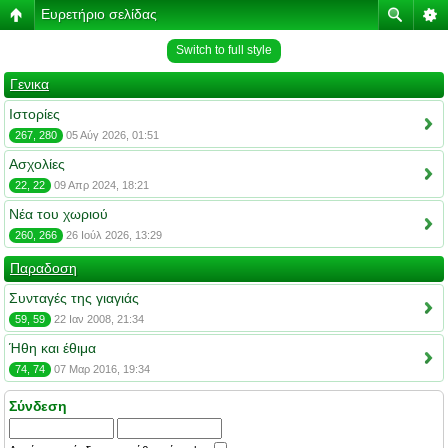
Ευρετήριο σελίδας
Switch to full style
Γενικα
Ιστορίες
267, 280
05 Αύγ 2026, 01:51
Ασχολίες
22, 22
09 Απρ 2024, 18:21
Νέα του χωριού
260, 266
26 Ιούλ 2026, 13:29
Παραδοση
Συνταγές της γιαγιάς
59, 59
22 Ιαν 2008, 21:34
Ήθη και έθιμα
74, 74
07 Μαρ 2016, 19:34
Σύνδεση