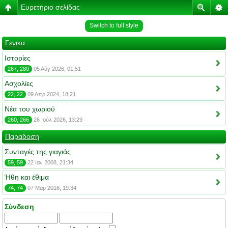
Ευρετήριο σελίδας
Switch to full style
Γενικα
Ιστορίες
267, 280
05 Αύγ 2026, 01:51
Ασχολίες
22, 22
09 Απρ 2024, 18:21
Νέα του χωριού
260, 266
26 Ιούλ 2026, 13:29
Παραδοση
Συνταγές της γιαγιάς
59, 59
22 Ιαν 2008, 21:34
Ήθη και έθιμα
74, 74
07 Μαρ 2016, 19:34
Σύνδεση