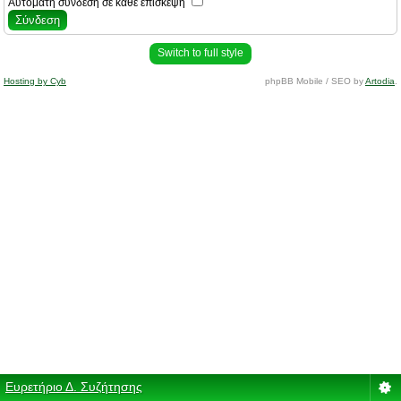
Αυτόματη σύνδεση σε κάθε επίσκεψη
Switch to full style
Hosting by Cyb
phpBB Mobile / SEO by
Artodia
.
Ευρετήριο Δ. Συζήτησης