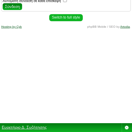
Αυτόματη σύνδεση σε κάθε επίσκεψη
Switch to full style
Hosting by Cyb
phpBB Mobile / SEO by
Artodia
.
Ευρετήριο Δ. Συζήτησης