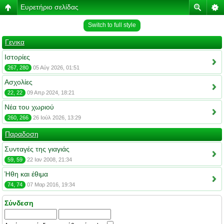
Ευρετήριο σελίδας
Switch to full style
Γενικα
Ιστορίες
267, 280
05 Αύγ 2026, 01:51
Ασχολίες
22, 22
09 Απρ 2024, 18:21
Νέα του χωριού
260, 266
26 Ιούλ 2026, 13:29
Παραδοση
Συνταγές της γιαγιάς
59, 59
22 Ιαν 2008, 21:34
Ήθη και έθιμα
74, 74
07 Μαρ 2016, 19:34
Σύνδεση