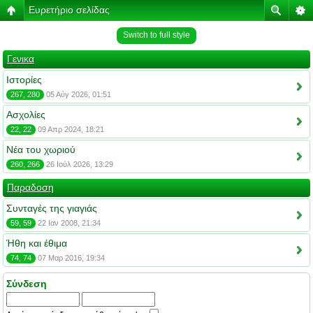
Ευρετήριο σελίδας
Switch to full style
Γενικα
Ιστορίες
267, 280
05 Αύγ 2026, 01:51
Ασχολίες
22, 22
09 Απρ 2024, 18:21
Νέα του χωριού
260, 266
26 Ιούλ 2026, 13:29
Παραδοση
Συνταγές της γιαγιάς
59, 59
22 Ιαν 2008, 21:34
Ήθη και έθιμα
74, 74
07 Μαρ 2016, 19:34
Σύνδεση