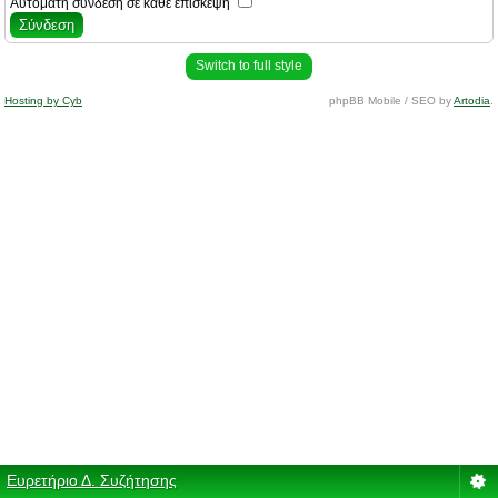
Αυτόματη σύνδεση σε κάθε επίσκεψη
Switch to full style
Hosting by Cyb
phpBB Mobile / SEO by
Artodia
.
Ευρετήριο Δ. Συζήτησης