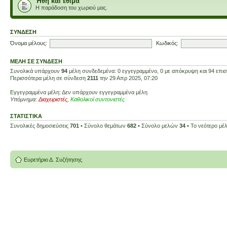
Ήθη και έθιμα
Η παράδοση του χωριού μας.
ΣΎΝΔΕΣΗ
Όνομα μέλους:
Κωδικός:
ΜΈΛΗ ΣΕ ΣΎΝΔΕΣΗ
Συνολικά υπάρχουν
94
μέλη συνδεδεμένα: 0 εγγεγραμμένο, 0 με απόκρυψη και 94 επισκ
Περισσότερα μέλη σε σύνδεση
2111
την 29 Απρ 2025, 07:20
Εγγεγραμμένα μέλη: Δεν υπάρχουν εγγεγραμμένα μέλη
Υπόμνημα:
Διαχειριστές
,
Καθολικοί συντονιστές
ΣΤΑΤΙΣΤΙΚΆ
Συνολικές δημοσιεύσεις
701
• Σύνολο θεμάτων
682
• Σύνολο μελών
34
• Το νεότερο μέ
Ευρετήριο Δ. Συζήτησης