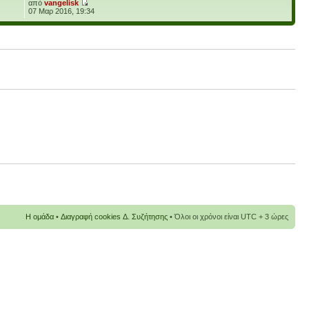
από
vangelisk
07 Μαρ 2016, 19:34
Η ομάδα
•
Διαγραφή cookies Δ. Συζήτησης
• Όλοι οι χρόνοι είναι UTC + 3 ώρες