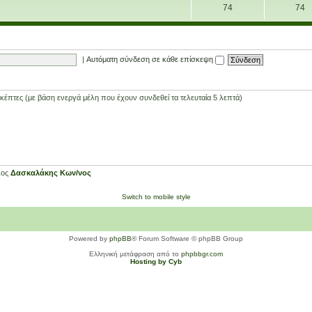
74
74
|
Αυτόματη σύνδεση σε κάθε επίσκεψη
έπτες (με βάση ενεργά μέλη που έχουν συνδεθεί τα τελευταία 5 λεπτά)
λος
Δασκαλάκης Κων/νος
Switch to mobile style
Powered by
phpBB
® Forum Software © phpBB Group
Ελληνική μετάφραση από το
phpbbgr.com
Hosting by Cyb