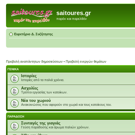
saitoures.gr
παρόν και παρελθόν
Ευρετήριο Δ. Συζήτησης
Προβολή αναπάντητων δημοσιεύσεων
•
Προβολή ενεργών θεμάτων
ΓΕΝΙΚΑ
Ιστορίες
Ιστορίες από τα παλιά χρόνια.
Ασχολίες
Τρόποι εργασίας των κατοίκων.
Νέα του χωριού
Ανακοινώσεις που αφορούν στο χωριό και τους κατοίκους του.
ΠΑΡΑΔΟΣΗ
Συνταγές της γιαγιάς
Γεύση παράδοσης και άρωμα παλιών χρόνων.