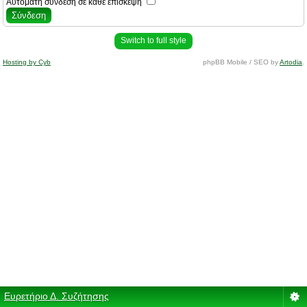
Αυτόματη σύνδεση σε κάθε επίσκεψη
Switch to full style
Hosting by Cyb
phpBB Mobile / SEO by
Artodia
.
Ευρετήριο Δ. Συζήτησης