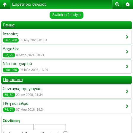
Ευρετήριο σελίδας
Switch to full style
Γενικα
Ιστορίες
267, 280
05 Αύγ 2026, 01:51
Ασχολίες
22, 22
09 Απρ 2024, 18:21
Νέα του χωριού
260, 266
26 Ιούλ 2026, 13:29
Παραδοση
Συνταγές της γιαγιάς
59, 59
22 Ιαν 2008, 21:34
Ήθη και έθιμα
74, 74
07 Μαρ 2016, 19:34
Σύνδεση