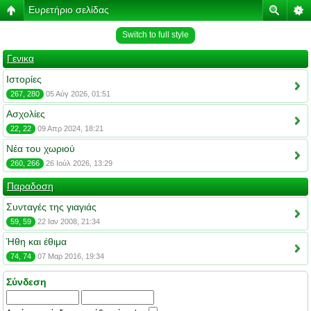
Ευρετήριο σελίδας
Switch to full style
Γενικα
Ιστορίες
267, 280
05 Αύγ 2026, 01:51
Ασχολίες
22, 22
09 Απρ 2024, 18:21
Νέα του χωριού
260, 266
26 Ιούλ 2026, 13:29
Παραδοση
Συνταγές της γιαγιάς
59, 59
22 Ιαν 2008, 21:34
Ήθη και έθιμα
74, 74
07 Μαρ 2016, 19:34
Σύνδεση