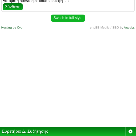
Αυτόματη σύνδεση σε κάθε επίσκεψη
Switch to full style
Hosting by Cyb
phpBB Mobile / SEO by
Artodia
.
Ευρετήριο Δ. Συζήτησης