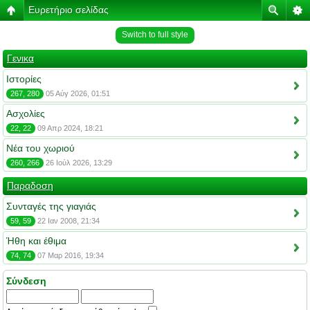
Ευρετήριο σελίδας
Switch to full style
Γενικα
Ιστορίες
267, 280
05 Αύγ 2026, 01:51
Ασχολίες
22, 22
09 Απρ 2024, 18:21
Νέα του χωριού
260, 266
26 Ιούλ 2026, 13:29
Παραδοση
Συνταγές της γιαγιάς
59, 59
22 Ιαν 2008, 21:34
Ήθη και έθιμα
74, 74
07 Μαρ 2016, 19:34
Σύνδεση