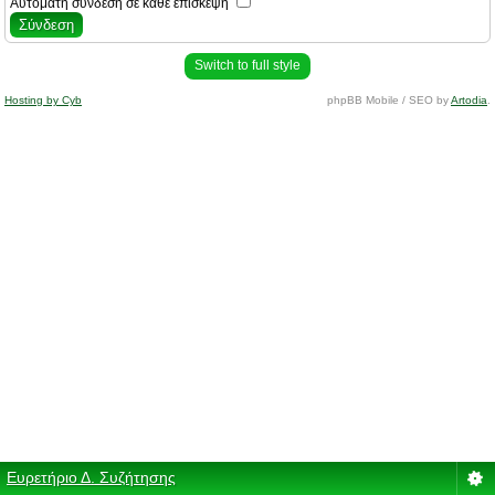
Αυτόματη σύνδεση σε κάθε επίσκεψη
Switch to full style
Hosting by Cyb
phpBB Mobile / SEO by
Artodia
.
Ευρετήριο Δ. Συζήτησης