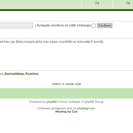
74
74
|
Αυτόματη σύνδεση σε κάθε επίσκεψη
έπτες (με βάση ενεργά μέλη που έχουν συνδεθεί τα τελευταία 5 λεπτά)
λος
Δασκαλάκης Κων/νος
Switch to mobile style
Powered by
phpBB
® Forum Software © phpBB Group
Ελληνική μετάφραση από το
phpbbgr.com
Hosting by Cyb