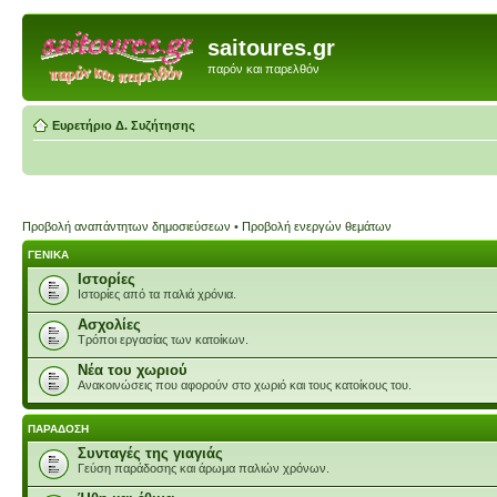
saitoures.gr
παρόν και παρελθόν
Ευρετήριο Δ. Συζήτησης
Προβολή αναπάντητων δημοσιεύσεων
•
Προβολή ενεργών θεμάτων
ΓΕΝΙΚΑ
Ιστορίες
Ιστορίες από τα παλιά χρόνια.
Ασχολίες
Τρόποι εργασίας των κατοίκων.
Νέα του χωριού
Ανακοινώσεις που αφορούν στο χωριό και τους κατοίκους του.
ΠΑΡΑΔΟΣΗ
Συνταγές της γιαγιάς
Γεύση παράδοσης και άρωμα παλιών χρόνων.