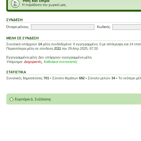
Ήθη και έθιμα
Η παράδοση του χωριού μας.
ΣΎΝΔΕΣΗ
Όνομα μέλους:
Κωδικός:
ΜΈΛΗ ΣΕ ΣΎΝΔΕΣΗ
Συνολικά υπάρχουν
14
μέλη συνδεδεμένα: 0 εγγεγραμμένο, 0 με απόκρυψη και 14 επισκ
Περισσότερα μέλη σε σύνδεση
2111
την 29 Απρ 2025, 07:20
Εγγεγραμμένα μέλη: Δεν υπάρχουν εγγεγραμμένα μέλη
Υπόμνημα:
Διαχειριστές
,
Καθολικοί συντονιστές
ΣΤΑΤΙΣΤΙΚΆ
Συνολικές δημοσιεύσεις
701
• Σύνολο θεμάτων
682
• Σύνολο μελών
34
• Το νεότερο μέ
Ευρετήριο Δ. Συζήτησης