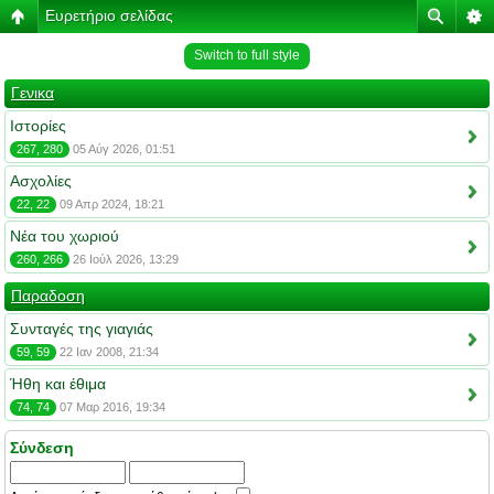
Ευρετήριο σελίδας
Switch to full style
Γενικα
Ιστορίες
267, 280
05 Αύγ 2026, 01:51
Ασχολίες
22, 22
09 Απρ 2024, 18:21
Νέα του χωριού
260, 266
26 Ιούλ 2026, 13:29
Παραδοση
Συνταγές της γιαγιάς
59, 59
22 Ιαν 2008, 21:34
Ήθη και έθιμα
74, 74
07 Μαρ 2016, 19:34
Σύνδεση