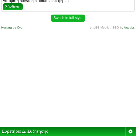
Αυτόματη σύνδεση σε κάθε επίσκεψη
Switch to full style
Hosting by Cyb
phpBB Mobile / SEO by
Artodia
.
Ευρετήριο Δ. Συζήτησης