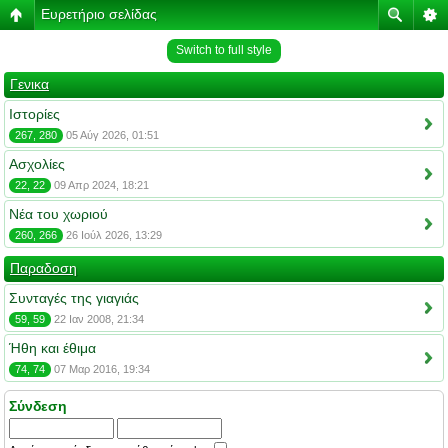
Ευρετήριο σελίδας
Switch to full style
Γενικα
Ιστορίες
267, 280
05 Αύγ 2026, 01:51
Ασχολίες
22, 22
09 Απρ 2024, 18:21
Νέα του χωριού
260, 266
26 Ιούλ 2026, 13:29
Παραδοση
Συνταγές της γιαγιάς
59, 59
22 Ιαν 2008, 21:34
Ήθη και έθιμα
74, 74
07 Μαρ 2016, 19:34
Σύνδεση