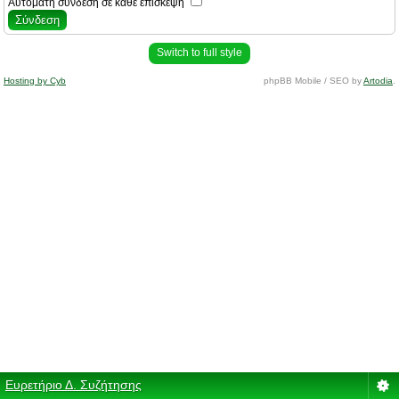
Αυτόματη σύνδεση σε κάθε επίσκεψη
Switch to full style
Hosting by Cyb
phpBB Mobile / SEO by
Artodia
.
Ευρετήριο Δ. Συζήτησης