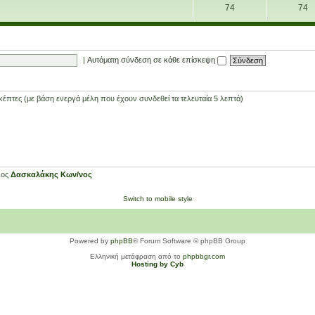
74
74
|
Αυτόματη σύνδεση σε κάθε επίσκεψη
έπτες (με βάση ενεργά μέλη που έχουν συνδεθεί τα τελευταία 5 λεπτά)
λος
Δασκαλάκης Κων/νος
Switch to mobile style
Powered by
phpBB
® Forum Software © phpBB Group
Ελληνική μετάφραση από το
phpbbgr.com
Hosting by Cyb