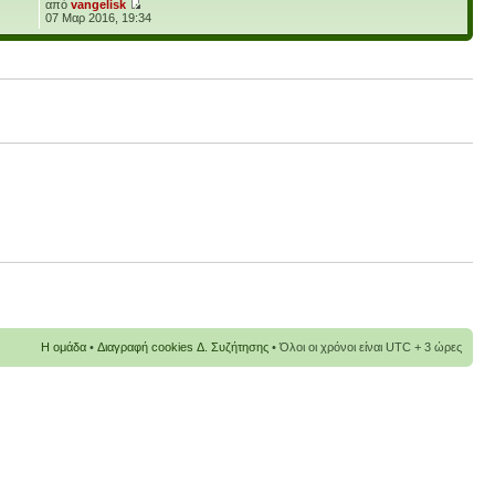
από
vangelisk
07 Μαρ 2016, 19:34
Η ομάδα
•
Διαγραφή cookies Δ. Συζήτησης
• Όλοι οι χρόνοι είναι UTC + 3 ώρες