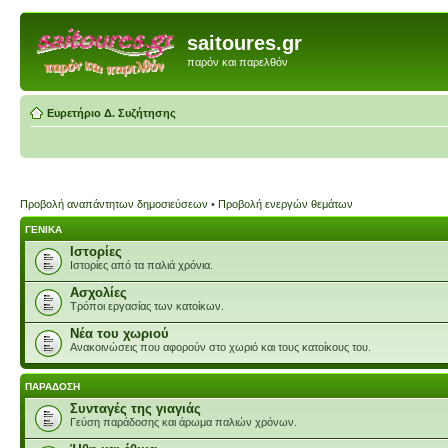
saitoures.gr
παρόν και παρελθόν
Ευρετήριο Δ. Συζήτησης
Προβολή αναπάντητων δημοσιεύσεων
•
Προβολή ενεργών θεμάτων
ΓΕΝΙΚΑ
Ιστορίες
Ιστορίες από τα παλιά χρόνια.
Ασχολίες
Τρόποι εργασίας των κατοίκων.
Νέα του χωριού
Ανακοινώσεις που αφορούν στο χωριό και τους κατοίκους του.
ΠΑΡΑΔΟΣΗ
Συνταγές της γιαγιάς
Γεύση παράδοσης και άρωμα παλιών χρόνων.