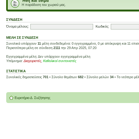
Ήθη και έθιμα
Η παράδοση του χωριού μας.
ΣΎΝΔΕΣΗ
Όνομα μέλους:
Κωδικός:
ΜΈΛΗ ΣΕ ΣΎΝΔΕΣΗ
Συνολικά υπάρχουν
11
μέλη συνδεδεμένα: 0 εγγεγραμμένο, 0 με απόκρυψη και 11 επισκ
Περισσότερα μέλη σε σύνδεση
2111
την 29 Απρ 2025, 07:20
Εγγεγραμμένα μέλη: Δεν υπάρχουν εγγεγραμμένα μέλη
Υπόμνημα:
Διαχειριστές
,
Καθολικοί συντονιστές
ΣΤΑΤΙΣΤΙΚΆ
Συνολικές δημοσιεύσεις
701
• Σύνολο θεμάτων
682
• Σύνολο μελών
34
• Το νεότερο μέ
Ευρετήριο Δ. Συζήτησης