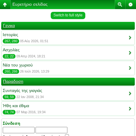
Ευρετήριο σελίδας
Switch to full style
Γενικα
Ιστορίες
267, 280
05 Αύγ 2026, 01:51
Ασχολίες
22, 22
09 Απρ 2024, 18:21
Νέα του χωριού
260, 266
26 Ιούλ 2026, 13:29
Παραδοση
Συνταγές της γιαγιάς
59, 59
22 Ιαν 2008, 21:34
Ήθη και έθιμα
74, 74
07 Μαρ 2016, 19:34
Σύνδεση