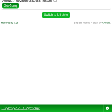
Αυτόματη σύνδεση σε κάθε επίσκεψη
Switch to full style
Hosting by Cyb
phpBB Mobile / SEO by
Artodia
.
Ευρετήριο Δ. Συζήτησης