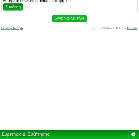
Αυτόματη σύνδεση σε κάθε επίσκεψη
Switch to full style
Hosting by Cyb
phpBB Mobile / SEO by
Artodia
.
Ευρετήριο Δ. Συζήτησης