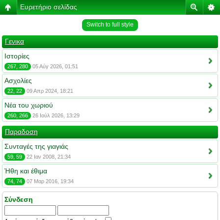
Ευρετήριο σελίδας
Switch to full style
Γενικα
Ιστορίες
267, 280
05 Αύγ 2026, 01:51
Ασχολίες
22, 22
09 Απρ 2024, 18:21
Νέα του χωριού
260, 266
26 Ιούλ 2026, 13:29
Παραδοση
Συνταγές της γιαγιάς
59, 59
22 Ιαν 2008, 21:34
Ήθη και έθιμα
74, 74
07 Μαρ 2016, 19:34
Σύνδεση