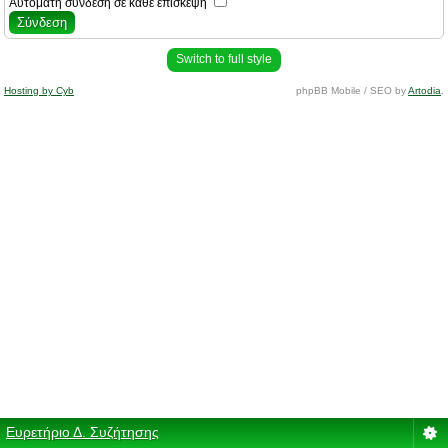
Αυτόματη σύνδεση σε κάθε επίσκεψη
Switch to full style
Hosting by Cyb
phpBB Mobile / SEO by
Artodia
.
Ευρετήριο Δ. Συζήτησης