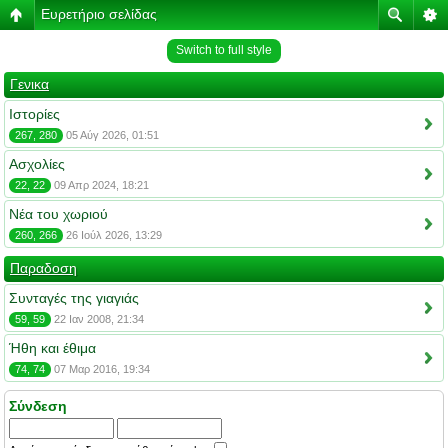
Ευρετήριο σελίδας
Switch to full style
Γενικα
Ιστορίες
267, 280
05 Αύγ 2026, 01:51
Ασχολίες
22, 22
09 Απρ 2024, 18:21
Νέα του χωριού
260, 266
26 Ιούλ 2026, 13:29
Παραδοση
Συνταγές της γιαγιάς
59, 59
22 Ιαν 2008, 21:34
Ήθη και έθιμα
74, 74
07 Μαρ 2016, 19:34
Σύνδεση