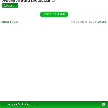
Αυτόματη σύνδεση σε κάθε επίσκεψη
Switch to full style
Hosting by Cyb
phpBB Mobile / SEO by
Artodia
.
Ευρετήριο Δ. Συζήτησης