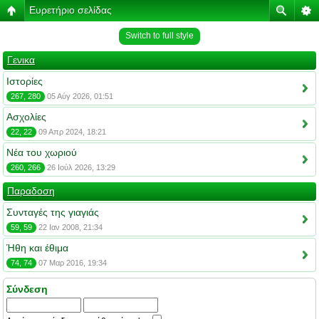
Ευρετήριο σελίδας
Switch to full style
Γενικα
Ιστορίες
267, 280
05 Αύγ 2026, 01:51
Ασχολίες
22, 22
09 Απρ 2024, 18:21
Νέα του χωριού
260, 266
26 Ιούλ 2026, 13:29
Παραδοση
Συνταγές της γιαγιάς
59, 59
22 Ιαν 2008, 21:34
Ήθη και έθιμα
74, 74
07 Μαρ 2016, 19:34
Σύνδεση