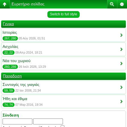
Ευρετήριο σελίδας
Switch to full style
Γενικα
Ιστορίες
267, 280
05 Αύγ 2026, 01:51
Ασχολίες
22, 22
09 Απρ 2024, 18:21
Νέα του χωριού
260, 266
26 Ιούλ 2026, 13:29
Παραδοση
Συνταγές της γιαγιάς
59, 59
22 Ιαν 2008, 21:34
Ήθη και έθιμα
74, 74
07 Μαρ 2016, 19:34
Σύνδεση