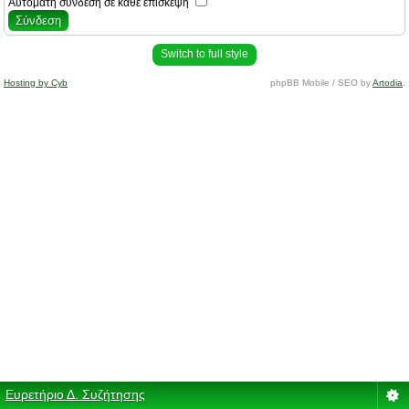
Αυτόματη σύνδεση σε κάθε επίσκεψη
Switch to full style
Hosting by Cyb
phpBB Mobile / SEO by
Artodia
.
Ευρετήριο Δ. Συζήτησης