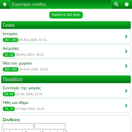
Ευρετήριο σελίδας
Switch to full style
Γενικα
Ιστορίες
267, 280
05 Αύγ 2026, 01:51
Ασχολίες
22, 22
09 Απρ 2024, 18:21
Νέα του χωριού
260, 266
26 Ιούλ 2026, 13:29
Παραδοση
Συνταγές της γιαγιάς
59, 59
22 Ιαν 2008, 21:34
Ήθη και έθιμα
74, 74
07 Μαρ 2016, 19:34
Σύνδεση