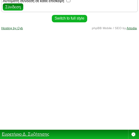
Αυτόματη σύνδεση σε κάθε επίσκεψη
Switch to full style
Hosting by Cyb
phpBB Mobile / SEO by
Artodia
.
Ευρετήριο Δ. Συζήτησης