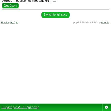
Αυτόματη σύνδεση σε κάθε επίσκεψη
Switch to full style
Hosting by Cyb
phpBB Mobile / SEO by
Artodia
.
Ευρετήριο Δ. Συζήτησης