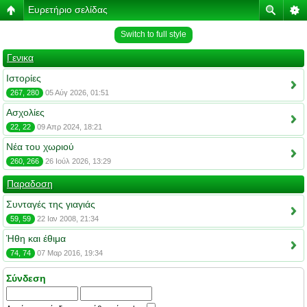
Ευρετήριο σελίδας
Switch to full style
Γενικα
Ιστορίες
267, 280
05 Αύγ 2026, 01:51
Ασχολίες
22, 22
09 Απρ 2024, 18:21
Νέα του χωριού
260, 266
26 Ιούλ 2026, 13:29
Παραδοση
Συνταγές της γιαγιάς
59, 59
22 Ιαν 2008, 21:34
Ήθη και έθιμα
74, 74
07 Μαρ 2016, 19:34
Σύνδεση