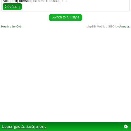
Αυτόματη σύνδεση σε κάθε επίσκεψη
Switch to full style
Hosting by Cyb
phpBB Mobile / SEO by
Artodia
.
Ευρετήριο Δ. Συζήτησης