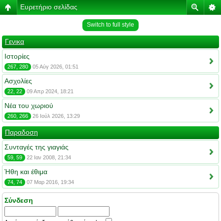
Ευρετήριο σελίδας
Switch to full style
Γενικα
Ιστορίες
267, 280
05 Αύγ 2026, 01:51
Ασχολίες
22, 22
09 Απρ 2024, 18:21
Νέα του χωριού
260, 266
26 Ιούλ 2026, 13:29
Παραδοση
Συνταγές της γιαγιάς
59, 59
22 Ιαν 2008, 21:34
Ήθη και έθιμα
74, 74
07 Μαρ 2016, 19:34
Σύνδεση