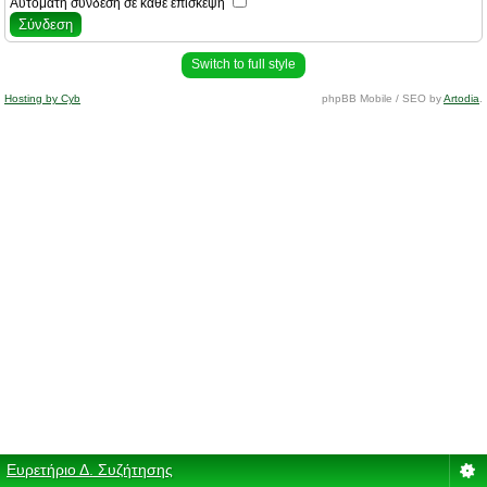
Αυτόματη σύνδεση σε κάθε επίσκεψη
Switch to full style
Hosting by Cyb
phpBB Mobile / SEO by
Artodia
.
Ευρετήριο Δ. Συζήτησης