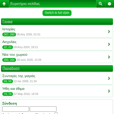
Ευρετήριο σελίδας
Switch to full style
Γενικα
Ιστορίες
267, 280
05 Αύγ 2026, 01:51
Ασχολίες
22, 22
09 Απρ 2024, 18:21
Νέα του χωριού
260, 266
26 Ιούλ 2026, 13:29
Παραδοση
Συνταγές της γιαγιάς
59, 59
22 Ιαν 2008, 21:34
Ήθη και έθιμα
74, 74
07 Μαρ 2016, 19:34
Σύνδεση