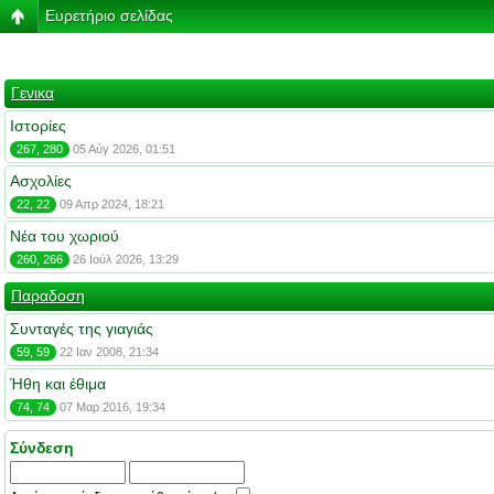
Ευρετήριο σελίδας
Γενικα
Ιστορίες
267, 280
05 Αύγ 2026, 01:51
Ασχολίες
22, 22
09 Απρ 2024, 18:21
Νέα του χωριού
260, 266
26 Ιούλ 2026, 13:29
Παραδοση
Συνταγές της γιαγιάς
59, 59
22 Ιαν 2008, 21:34
Ήθη και έθιμα
74, 74
07 Μαρ 2016, 19:34
Σύνδεση