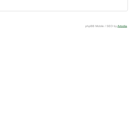
phpBB Mobile / SEO by
Artodia
.