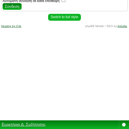
Αυτόματη σύνδεση σε κάθε επίσκεψη
Switch to full style
Hosting by Cyb
phpBB Mobile / SEO by
Artodia
.
Ευρετήριο Δ. Συζήτησης