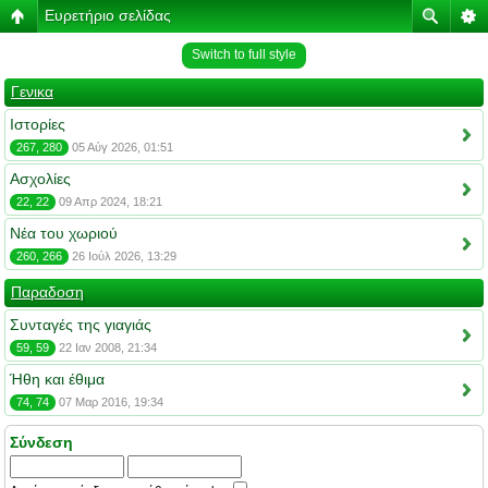
Ευρετήριο σελίδας
Switch to full style
Γενικα
Ιστορίες
267, 280
05 Αύγ 2026, 01:51
Ασχολίες
22, 22
09 Απρ 2024, 18:21
Νέα του χωριού
260, 266
26 Ιούλ 2026, 13:29
Παραδοση
Συνταγές της γιαγιάς
59, 59
22 Ιαν 2008, 21:34
Ήθη και έθιμα
74, 74
07 Μαρ 2016, 19:34
Σύνδεση