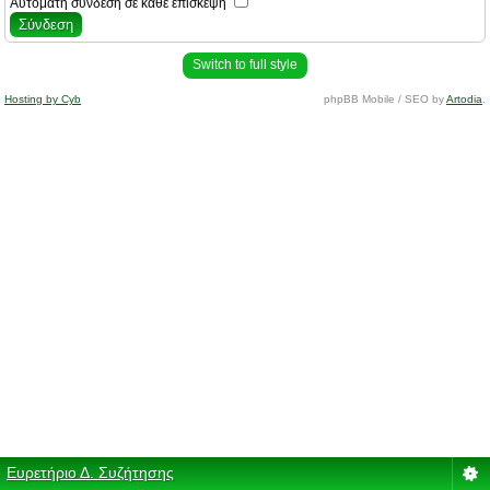
Αυτόματη σύνδεση σε κάθε επίσκεψη
Switch to full style
Hosting by Cyb
phpBB Mobile / SEO by
Artodia
.
Ευρετήριο Δ. Συζήτησης