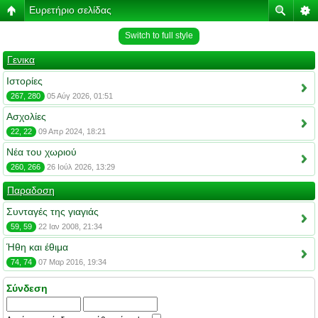
Ευρετήριο σελίδας
Switch to full style
Γενικα
Ιστορίες
267, 280
05 Αύγ 2026, 01:51
Ασχολίες
22, 22
09 Απρ 2024, 18:21
Νέα του χωριού
260, 266
26 Ιούλ 2026, 13:29
Παραδοση
Συνταγές της γιαγιάς
59, 59
22 Ιαν 2008, 21:34
Ήθη και έθιμα
74, 74
07 Μαρ 2016, 19:34
Σύνδεση