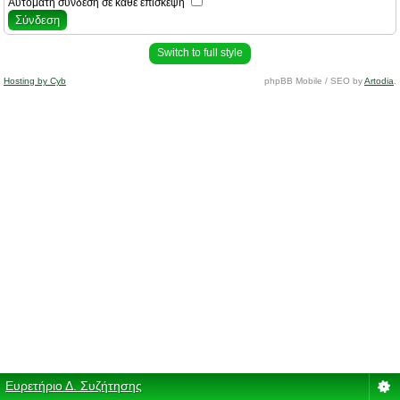
Αυτόματη σύνδεση σε κάθε επίσκεψη
Switch to full style
Hosting by Cyb
phpBB Mobile / SEO by
Artodia
.
Ευρετήριο Δ. Συζήτησης