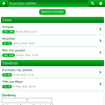
Ευρετήριο σελίδας
Switch to full style
Γενικα
Ιστορίες
267, 280
05 Αύγ 2026, 01:51
Ασχολίες
22, 22
09 Απρ 2024, 18:21
Νέα του χωριού
260, 266
26 Ιούλ 2026, 13:29
Παραδοση
Συνταγές της γιαγιάς
59, 59
22 Ιαν 2008, 21:34
Ήθη και έθιμα
74, 74
07 Μαρ 2016, 19:34
Σύνδεση