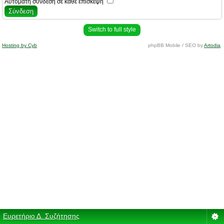
Αυτόματη σύνδεση σε κάθε επίσκεψη
Switch to full style
Hosting by Cyb
phpBB Mobile / SEO by
Artodia
.
Ευρετήριο Δ. Συζήτησης