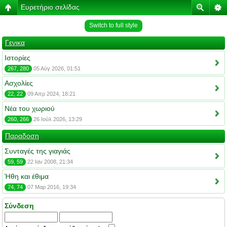
Ευρετήριο σελίδας
Switch to full style
Γενικα
Ιστορίες
267, 280
05 Αύγ 2026, 01:51
Ασχολίες
22, 22
09 Απρ 2024, 18:21
Νέα του χωριού
260, 266
26 Ιούλ 2026, 13:29
Παραδοση
Συνταγές της γιαγιάς
59, 59
22 Ιαν 2008, 21:34
Ήθη και έθιμα
74, 74
07 Μαρ 2016, 19:34
Σύνδεση