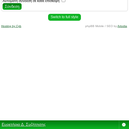
Αυτόματη σύνδεση σε κάθε επίσκεψη
Switch to full style
Hosting by Cyb
phpBB Mobile / SEO by
Artodia
.
Ευρετήριο Δ. Συζήτησης