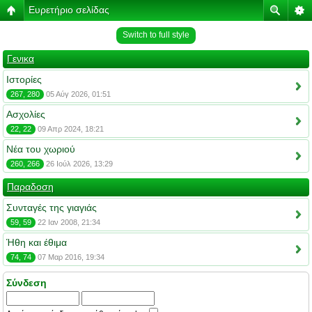
Ευρετήριο σελίδας
Switch to full style
Γενικα
Ιστορίες
267, 280
05 Αύγ 2026, 01:51
Ασχολίες
22, 22
09 Απρ 2024, 18:21
Νέα του χωριού
260, 266
26 Ιούλ 2026, 13:29
Παραδοση
Συνταγές της γιαγιάς
59, 59
22 Ιαν 2008, 21:34
Ήθη και έθιμα
74, 74
07 Μαρ 2016, 19:34
Σύνδεση