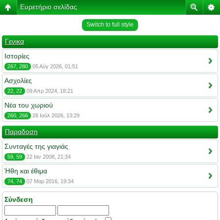
Ευρετήριο σελίδας
Switch to full style
Γενικα
Ιστορίες
267, 280
05 Αύγ 2026, 01:51
Ασχολίες
22, 22
09 Απρ 2024, 18:21
Νέα του χωριού
260, 266
26 Ιούλ 2026, 13:29
Παραδοση
Συνταγές της γιαγιάς
59, 59
22 Ιαν 2008, 21:34
Ήθη και έθιμα
74, 74
07 Μαρ 2016, 19:34
Σύνδεση