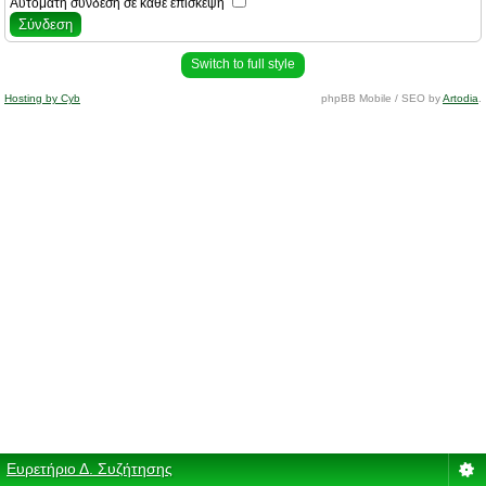
Αυτόματη σύνδεση σε κάθε επίσκεψη
Switch to full style
Hosting by Cyb
phpBB Mobile / SEO by
Artodia
.
Ευρετήριο Δ. Συζήτησης